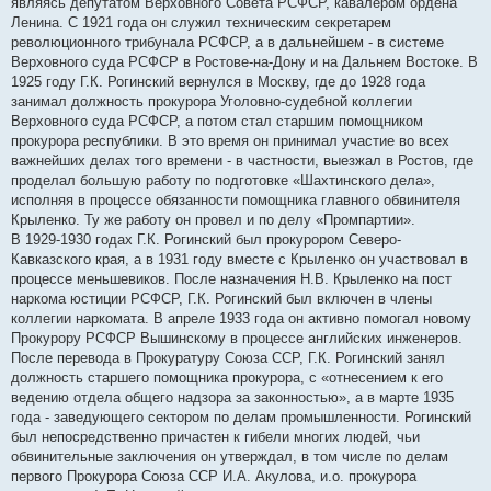
являясь депутатом Верховного Совета РСФСР, кавалером ордена
Ленина. С 1921 года он служил техническим секретарем
революционного трибунала РСФСР, а в дальнейшем - в системе
Верховного суда РСФСР в Ростове-на-Дону и на Дальнем Востоке. В
1925 году Г.К. Рогинский вернулся в Москву, где до 1928 года
занимал должность прокурора Уголовно-судебной коллегии
Верховного суда РСФСР, а потом стал старшим помощником
прокурора республики. В это время он принимал участие во всех
важнейших делах того времени - в частности, выезжал в Ростов, где
проделал большую работу по подготовке «Шахтинского дела»,
исполняя в процессе обязанности помощника главного обвинителя
Крыленко. Ту же работу он провел и по делу «Промпартии».
В 1929-1930 годах Г.К. Рогинский был прокурором Северо-
Кавказского края, а в 1931 году вместе с Крыленко он участвовал в
процессе меньшевиков. После назначения Н.В. Крыленко на пост
наркома юстиции РСФСР, Г.К. Рогинский был включен в члены
коллегии наркомата. В апреле 1933 года он активно помогал новому
Прокурору РСФСР Вышинскому в процессе английских инженеров.
После перевода в Прокуратуру Союза ССР, Г.К. Рогинский занял
должность старшего помощника прокурора, с «отнесением к его
ведению отдела общего надзора за законностью», а в марте 1935
года - заведующего сектором по делам промышленности. Рогинский
был непосредственно причастен к гибели многих людей, чьи
обвинительные заключения он утверждал, в том числе по делам
первого Прокурора Союза ССР И.А. Акулова, и.о. прокурора