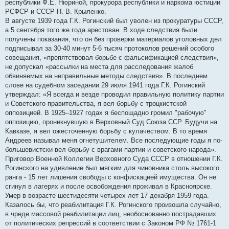
республики Ф.Е. Нюриной, прокурора республики и наркома юстиции
РСФСР и СССР Н. В. Крыленко.
В августе 1939 года Г.К. Рогинский был уволен из прокуратуры СССР,
а 5 сентября того же года арестован. В ходе следствия были
получены показания, что он без проверки материалов уголовных дел
подписывал за 30-40 минут 5-6 тысяч протоколов решений особого
совещания, «препятствовал борьбе с фальсификацией следствия»,
не допускал «рассылки на места для расследования жалоб
обвиняемых на неправильные методы следствия». В последнем
слове на судебном заседании 29 июля 1941 года Г.К. Рогинский
утверждал: «Я всегда и везде проводил правильную политику партии
и Советского правительства, я вел борьбу с троцкистской
оппозицией. В 1925–1927 годах я беспощадно громил "рабочую"
оппозицию, проникнувшую в Верховный Суд Союза ССР. Будучи на
Кавказе, я вел ожесточенную борьбу с кулачеством. В то время
Андреев называл меня огнетушителем. Все последующие годы я по-
большевистски вел борьбу с врагами партии и советского народа».
Приговор Военной Коллегии Верховного Суда СССР в отношении Г.К.
Рогинского на удивление был мягким для чиновника столь высокого
ранга - 15 лет лишения свободы с конфискацией имущества. Он не
сгинул в лагерях и после освобождения проживал в Красноярске.
Умер в возрасте шестидесяти четырех лет 17 декабря 1959 года.
Казалось бы, что реабилитация Г.К. Рогинского произошла случайно,
в чреде массовой реабилитации лиц, необоснованно пострадавших
от политических репрессий в соответствии с Законом РФ № 1761-1