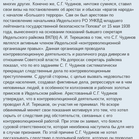
многих других. Конечно же, С.Г. Чудинов, ничтоже сумняся, ставил
свои визы на постановлениях об арестах и обысках «врагов народа»
с началом «Большого террора». Сам он был арестован по
постановлению начальника Ивдельского РО УНКВД младшего
лейтенанта государственной безопасности Попова* от 15 мая 1938
года, вынесенного на основании показаний бывшего секретаря
Ивдельского райкома ВКП(б) А. И. Терешкова о том, что С.Г. Чудинов
являлся активным членом Ивдельской «контрреволюционной
организации правых». Данная организация проводила
контрреволюционную деятельность и различного рода диверсии в
отношении Советской власти. На допросах секретарь райкома
показал, что по его заданиям С. Г. Чудинов систематически
прекращал следственные дела по контрреволюционным
преступлениям. С другой стороны, с целью вызвать недовольство
среди населения, создавал фиктивные дела, репрессируя ни в чем
неповинных людей, в особенности колхозников и рабочих золотых
приисков в Ивдельском районе. Арестованный С.Г. Чудинов
утверждал, что в контрреволюционной деятельности, которую
проводил А.И. Терешков, он участия не принимал. Но вскоре
обвиняемый меняет свои показания мотивируя это тем, что хотел
скрыть от следствия ряд обстоятельств, связанных с его
контрреволюционной работой. При этом он заявил, что боялся
суровой ответственности, которая неизбежна наступила бы для него
в случае признания. По этой причине С.Г. Чудинов не хотел
рассказывать следствию о подрывной работе, которую он проводил,