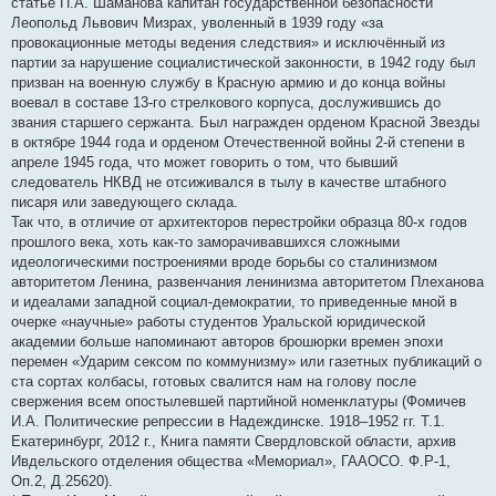
статье П.А. Шаманова капитан государственной безопасности
Леопольд Львович Мизрах, уволенный в 1939 году «за
провокационные методы ведения следствия» и исключённый из
партии за нарушение социалистической законности, в 1942 году был
призван на военную службу в Красную армию и до конца войны
воевал в составе 13-го стрелкового корпуса, дослужившись до
звания старшего сержанта. Был награжден орденом Красной Звезды
в октябре 1944 года и орденом Отечественной войны 2-й степени в
апреле 1945 года, что может говорить о том, что бывший
следователь НКВД не отсиживался в тылу в качестве штабного
писаря или заведующего склада.
Так что, в отличие от архитекторов перестройки образца 80-х годов
прошлого века, хоть как-то заморачивавшихся сложными
идеологическими построениями вроде борьбы со сталинизмом
авторитетом Ленина, развенчания ленинизма авторитетом Плеханова
и идеалами западной социал-демократии, то приведенные мной в
очерке «научные» работы студентов Уральской юридической
академии больше напоминают авторов брошюрки времен эпохи
перемен «Ударим сексом по коммунизму» или газетных публикаций о
ста сортах колбасы, готовых свалится нам на голову после
свержения всем опостылевшей партийной номенклатуры (Фомичев
И.А. Политические репрессии в Надеждинске. 1918–1952 гг. Т.1.
Екатеринбург, 2012 г., Книга памяти Свердловской области, архив
Ивдельского отделения общества «Мемориал», ГААОСО. Ф.Р-1,
Оп.2, Д.25620).