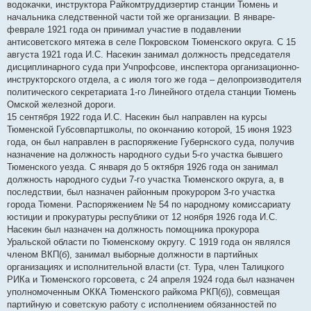
водокачки, инструктора Райкомтруддизертир станции Тюмень и
начальника следственной части той же организации. В январе-
феврале 1921 года он принимал участие в подавлении
антисоветского мятежа в селе Покровском Тюменского округа. С 15
августа 1921 года И.С. Насекин занимал должность председателя
дисциплинарного суда при Учпрофсове, инспектора организационно-
инструкторского отдела, а с июля того же года – делопроизводителя
политического секретариата 1-го Линейного отдела станции Тюмень
Омской железной дороги.
15 сентября 1922 года И.С. Насекин был направлен на курсы
Тюменской Губсовпартшколы, по окончанию которой, 15 июня 1923
года, он был направлен в распоряжение Губернского суда, получив
назначение на должность народного судьи 5-го участка бывшего
Тюменского уезда. С января до 5 октября 1926 года он занимал
должность народного судьи 7-го участка Тюменского округа, а, в
последствии, был назначен районным прокурором 3-го участка
города Тюмени. Распоряжением № 54 по народному комиссариату
юстиции и прокуратуры республики от 12 ноября 1926 года И.С.
Насекин был назначен на должность помощника прокурора
Уральской области по Тюменскому округу. С 1919 года он являлся
членом ВКП(б), занимал выборные должности в партийных
организациях и исполнительной власти (ст. Тура, член Талицкого
РИКа и Тюменского горсовета, с 24 апреля 1924 года был назначен
уполномоченным ОККА Тюменского райкома РКП(б)), совмещая
партийную и советскую работу с исполнением обязанностей по