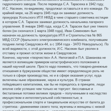
гидролизного заводов. После перевода С.А. Тарасюка в 1942 году,
И.С. Насекин, по-видимому, продолжал оставаться в его команде. По
крайней мере, на 26 марта 1945 года он занимал должность
прокурора Усольского ИТЛ НКВД в чине старшего советника юстиции
в котором С.А. Тарасюк занимал должность начальника лагерного
управления. В январе 1948 года, когда С.А. Тарасюк был уже тяжело
болен (он скончался 1 марта 1948 года), Иван Семенович был
назначен на должность прокуратура ИТЛ и Строительства № 865
МВД СССР (Уральского электрохимического комбината, получившем
позднее литер Свердловск-44, а с 1954 года - ЗАТО Новоуральск). По
всей видимости, с этой должности, И.С. Насекин был уволен в
отставку и прожил остаток жизни в Свердловске.
Конечно, научное «творчество» А.А. Нилоговой и П.А. Шаманова не
является вопиющим примером катастрофического положения в
нашей научной школе. Просто надо понимать, что товарно-денежные
отношения в буржуазном обществе имеют определяющую роль не
только в сфере производства, но и в сфере оказания услуг, куда
включены ныне образование, наука и культура. В странах
победившего капитализма, как бы не порицалось в принципе, люди
вполне себе успешно чем только не торгуют: бесславные и
бесталанные потомки великих предков – полученными в наследство
имуществом и интеллектуальной собственностью; в
профессиональном спорте и танцевальном искусстве от балета до
стриптиза - движениями своего тела; мужчины и женщины с низкой