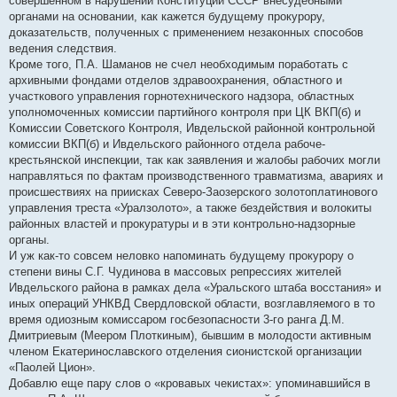
совершенном в нарушении Конституции СССР внесудебными
органами на основании, как кажется будущему прокурору,
доказательств, полученных с применением незаконных способов
ведения следствия.
Кроме того, П.А. Шаманов не счел необходимым поработать с
архивными фондами отделов здравоохранения, областного и
участкового управления горнотехнического надзора, областных
уполномоченных комиссии партийного контроля при ЦК ВКП(б) и
Комиссии Советского Контроля, Ивдельской районной контрольной
комиссии ВКП(б) и Ивдельского районного отдела рабоче-
крестьянской инспекции, так как заявления и жалобы рабочих могли
направляться по фактам производственного травматизма, авариях и
происшествиях на приисках Северо-Заозерского золотоплатинового
управления треста «Уралзолото», а также бездействия и волокиты
районных властей и прокуратуры и в эти контрольно-надзорные
органы.
И уж как-то совсем неловко напоминать будущему прокурору о
степени вины С.Г. Чудинова в массовых репрессиях жителей
Ивдельского района в рамках дела «Уральского штаба восстания» и
иных операций УНКВД Свердловской области, возглавляемого в то
время одиозным комиссаром госбезопасности 3-го ранга Д.М.
Дмитриевым (Меером Плоткиным), бывшим в молодости активным
членом Екатеринославского отделения сионистской организации
«Паолей Цион».
Добавлю еще пару слов о «кровавых чекистах»: упоминавшийся в