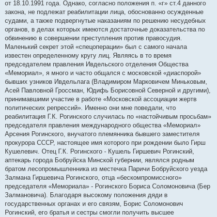
от 18.10.1991 года. Однако, согласно положения п. «г» ст.4 данного
закона, не подлежат реабилитации лица, обоснованно осужденные
судами, а также подвергнутые наказаниям по решению несудебных
органов, в делах которых имеются достаточные доказательства по
обвинению в совершении преступления против правосудия.
Маленький секрет этой «спецоперации» был с самого начала
известен определенному кругу лиц. Являясь в то время
председателем правления Ивдельского отделения Общества
«Мемориал», я много и часто общался с московской «диаспорой»
бывших узников Ивдельлага (Владимиром Марковичем Миньковым,
Асей Павловной Гроссман, Юдифь Борисовной Северной и другими),
принимавшими участие в работе «Московской ассоциации жертв
политических репрессий». Именно они мне поведали, что
реабилитация Г.К. Рогинского случилась по «настойчивым просьбам»
председателя правления международного общества «Мемориал»
Арсения Рогинского, внучатого племянника бывшего заместителя
прокурора СССР, настоящее имя которого при рождении было Гирш
Кушелевич. Отец Г.К. Рогинского - Кушель Гиршевич Рогинский,
аптекарь города Бобруйска Минской губернии, являлся родным
братом лесопромышленника из местечка Паричи Бобруйского уезда
Залмана Гиршевича Рогинского, отца «бескомпромиссного»
председателя «Мемориала» - Рогинского Бориса Соломоновича (Бер
Залмановича). Благодаря высокому положения дяди в
государственных органах и его связям, Борис Соломонович
Рогинский, его братья и сестры смогли получить высшее