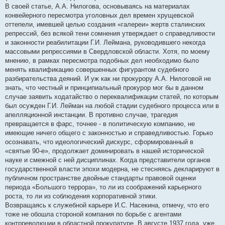
В своей статье, А.А. Нилогова, основываясь на материалах
конвейерного пересмотра уголовных дел времен хрущевской
оттепели, имевшей целью создания «галереи» жертв сталинских
репрессий, без всякой тени сомнения утверждает о справедливости
и законности реабилитации Г.И. Леймана, руководившего некогда
массовыми репрессиями в Свердловской области. Хотя, по моему
мнению, в рамках пересмотра подобных дел необходимо было
менять квалификацию совершенных фигурантом судебного
разбирательства деяний. И уж как ни прокурору А.А. Нилоговой не
знать, что честный и принципиальный прокурор мог бы в данном
случае заявить ходатайство о переквалификации статей, по которым
был осужден Г.И. Лейман на любой стадии судебного процесса или в
апелляционной инстанции. В противно случае, трагедия
превращается в фарс, точнее - в политическую компанию, не
имеющие ничего общего с законностью и справедливостью. Горько
осознавать, что идеологический дискурс, сформированный в
«святые 90-е», продолжает доминировать в нашей исторической
науке и смежной с ней дисциплинах. Когда представители органов
государственной власти эпохи модерна, не стесняясь декларируют в
публичном пространстве двойные стандарты правовой оценки
периода «Большого террора», то ли из соображений карьерного
роста, то ли из соблюдения корпоративной этики.
Возвращаясь к служебной карьере И.С. Насекина, отмечу, что его
тоже не обошла стороной компания по борьбе с агентами
контрреволюции в областной прокуратуре. В августе 1937 года, уже