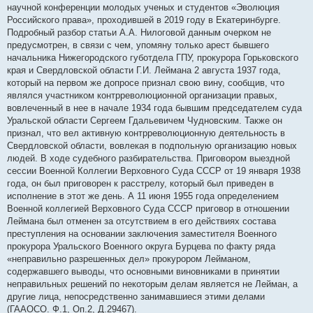
научной конференции молодых ученых и студентов «Эволюция
Российского права», проходившей в 2019 году в Екатеринбурге.
Подробный разбор статьи А.А. Нилоговой данным очерком не
предусмотрен, в связи с чем, упомяну только арест бывшего
начальника Нижегородского губотдела ГПУ, прокурора Горьковского
края и Свердловской области Г.И. Леймана 2 августа 1937 года,
который на первом же допросе признал свою вину, сообщив, что
являлся участником контрреволюционной организации правых,
вовлеченный в нее в начале 1934 года бывшим председателем суда
Уральской области Сергеем Гдальевичем Чудновским. Также он
признал, что вел активную контрреволюционную деятельность в
Свердловской области, вовлекая в подпольную организацию новых
людей. В ходе судебного разбирательства. Приговором выездной
сессии Военной Коллегии Верховного Суда СССР от 19 января 1938
года, он был приговорен к расстрелу, который был приведен в
исполнение в этот же день. А 11 июня 1955 года определением
Военной коллегией Верховного Суда СССР приговор в отношении
Леймана был отменен за отсутствием в его действиях состава
преступления на основании заключения заместителя Военного
прокурора Уральского Военного округа Бурцева по факту ряда
«неправильно разрешенных дел» прокурором Лейманом,
содержавшего выводы, что основными виновниками в принятии
неправильных решений по некоторым делам является не Лейман, а
другие лица, непосредственно занимавшиеся этими делами
(ГААОСО. Ф.1, Оп.2, Д.29467).