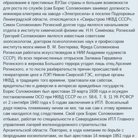
образование в престижных ВУЗах страны и большие возможности
для роста по службе (сам Борис Соломонович занимал должность
инженера-электрика на заводе «Электросила» в поселке Подпорожье
Ленинградской области, относящегося к «Свирьстрою НКВД СССР»;
Симон Соломонович Рогинский долгие годы являлся начальником
отдела в институте химической физики им. Н.Н. Семёнова; Рогинский
Григорий Соломонович являлся известным советским
зоопсихологом, доктором психологических наук и профессором
института мозга имени В. М. Бехтерева; Фрида Соломоновна
Рогинская работала искусствоведом в НИИ Академии художеств
СССР). Из всех перечисленных отпрысков Залмана Гиршевича
Рогинского в жернова Большого террора угодил лишь отец Арсения
Рогинского, и то после разбирательств причин происшествий в
генераторном цехе и ЛЭП Нижне-Свирской ГЭС, которые органы
НКВД, в традициях того времени, трактовали как саботаж,
вредительство и диверсии в интересах враждебных государств.
Борис Соломонович был арестован 19 марта 1938 года и осужден
постановлением ОСО при НКВД СССР по ст. 58-6, 7, 9, 11 УК РСФСР
от 2 сентября 1940 года к 5 годам заключения в ИТЛ. Всесильный
дядя помочь племяннику ничем не мог, так как сам к этому времени
сам находился под следствием. Свой срок Борис Соломонович
отбывал, работая по специальности в Северодвинском ИТЛ Главного
управления лагерей железнодорожного строительства
Архангельской области. Повторно, в ходе компании по борьбе с
безродными космополитами, он был арестован 14 января 1951 года и