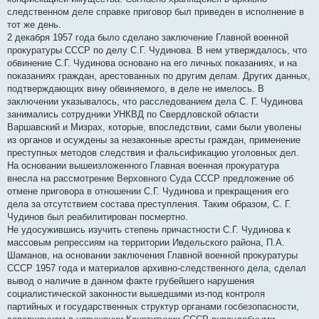
следственном деле справке приговор был приведен в исполнение в
тот же день.
2 декабря 1957 года было сделано заключение Главной военной
прокуратуры СССР по делу С.Г. Чудинова. В нем утверждалось, что
обвинение С.Г. Чудинова основано на его личных показаниях, и на
показаниях граждан, арестованных по другим делам. Других данных,
подтверждающих вину обвиняемого, в деле не имелось. В
заключении указывалось, что расследованием дела С. Г. Чудинова
занимались сотрудники УНКВД по Свердловской области
Варшавский и Мизрах, которые, впоследствии, сами были уволены
из органов и осуждены за незаконные аресты граждан, применение
преступных методов следствия и фальсификацию уголовных дел.
На основании вышеизложенного Главная военная прокуратура
внесла на рассмотрение Верховного Суда СССР предложение об
отмене приговора в отношении С.Г. Чудинова и прекращения его
дела за отсутствием состава преступления. Таким образом, С. Г.
Чудинов был реабилитирован посмертно.
Не удосужившись изучить степень причастности С.Г. Чудинова к
массовым репрессиям на территории Ивдельского района, П.А.
Шаманов, на основании заключения Главной военной прокуратуры
СССР 1957 года и материалов архивно-следственного дела, сделал
вывод о наличие в данном факте грубейшего нарушения
социалистической законности вышедшими из-под контроля
партийных и государственных структур органами госбезопасности,