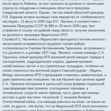
после ареста Леймана, он был назначен на должность начальника
отдела по спецделам и помощника областного прокурора
Свердловской области. Однако, так как новый областной прокурор
П.В. Баранов активно вычищал свое ведомство от «леймановского
наследия», 13 августа 1938 года И.С. Насекин, в соответствии с
приказом Прокурора СССР № 890 от 29 июля 1938 года, был
отправлен в ссылку на крайний север области, получив назначение
на должность прокурора Ивдельского ИТЛ.
Служба И.С. Насекина в Ивдельлаге проходила в тесном контакте с
начальником исправительно-трудового лагеря майора
госбезопасности Сергеем Артемьевичем Тарасюком, вступившем в
эту должность в декабре 1937 года. Являясь членом команды С.А.
Тарасюка, новый прокурор ИТЛ железной рукой наводил порядок в
лаготделениях, подразделениях охраны, административно-
хозяйственных частях и на строительных площадках, особенно на
линии строительства железной дороги Самский рудник – Ивдель.
Между начальником ИТЛ и прокурором сложились уважительные, и
даже приятельские отношения, так как Насекин был увлечен идеей
С.А. Тарасюка построения в уральской глуши фабрики социальной
трансформации преступников, отягощенных пороками, в
человеческих существ нового образца, пусть даже при помощи
жестких и даже жестоких технологий. С началом Великой
Отечественной войны, эта команда работала на износ, не жалея ни
себя, ни других, тем более, что на Ивдельский ИТЛ были возложены
задачи строительства Богословского алюминиевого и Лобвинского