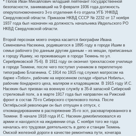
* Попов Иван Михайлович младший лейтенант государственной
безопасности, занимавший на 9 февраля 1936 года должность
оперуполномоченного 3-го отделения 4-го отдела УГБ УНКВД
Свердловской области. Приказом НКВД СССР № 2232 от 17 ноября
1937 года был назначен на должность начальника Ивдельского РО
НКВД Свердловской области.
Второй персонаж моего очерка касается биографии Ивана
Семеновича Насекина, родившегося в 1895 году в городе Ишим в
семье рабочего (по данным другим данным – из мещан, приписанных
к городу Ишиму, но проживающих в городе Тюмень по ул.
Серебряковской 75-6). В 1911 году он окончил трехклассное училище
в городе Тюмени, после чего поступил учеником в переплетную
типографию Благинина. С 1914 по 1915 год служил матросом на
барже «Тобол», рабочим на керосинном складе «братья Нобиль»,
рабочим бондарного цеха, маляром и кладовщиком. В 1915 году И.С.
Насекин был призван на военную службу в 35-й запасной Сибирский
стрелковый полк, а в марте 1917 года был направлен на Рижский
фронт в состав 70-го Сибирского стрелкового полка. После
Октябрьской революции он был отпущен в отпуск, с
откомандированием в распоряжение 35-го зсп, расквартированного в
Тюмени. В начале 1918 года И.С. Насекин демобилизовался из
армии и находился на иждивении отца. С ноября того же года
началась его трудовая деятельность в депо и станции Тюмень
Омской железной дороги в качестве ремонтника пути, кочегара