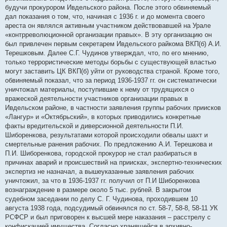
будучи прокурором Ивдельского района. После этого обвиняемый
дал показания о том, что, начиная с 1936 г. и до момента своего
ареста он являлся активным участником действовавшей на Урале
«контрреволюционной организации правых». В эту организацию он
был привлечен первым секретарем Ивдельского райкома ВКП(б) А.И.
Терешковым. Далее С.Г. Чудинов утверждал, что, по его мнению,
только террористические методы борьбы с существующей властью
могут заставить ЦК ВКП(б) уйти от руководства страной. Кроме того,
обвиняемый показал, что за период 1936-1937 гг. он систематически
уничтожал материалы, поступившие к нему от трудящихся о
вражеской деятельности участников организации правых в
Ивдельском районе, в частности заявления группы рабочих приисков
«Лангур» и «Октябрьский», в которых приводились конкретные
факты вредительской и диверсионной деятельности П.И.
Шиборенкова, результатами которой происходили обвалы шахт и
смертельные ранения рабочих. По предложению А.И. Терешкова и
П.И. Шиборенкова, городской прокурор не стал разбираться в
причинах аварий и происшествий на приисках, экспертно-технических
экспертиз не назначал, а вышеуказанные заявления рабочих
уничтожил, за что в 1936-1937 гг. получил от П.И Шиборенкова
вознаграждение в размере около 5 тыс. рублей. В закрытом
судебном заседании по делу С. Г. Чудинова, проходившем 10
августа 1938 года, подсудимый обвинялся по ст. 58-7, 58-8, 58-11 УК
РСФСР и был приговорен к высшей мере наказания – расстрелу с
конфискацией имущества. Согласно хранящейся в архивно-