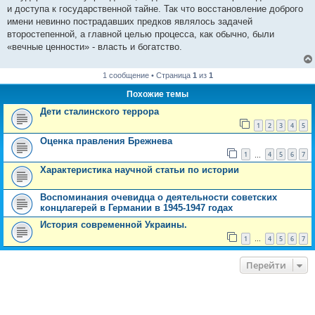
и доступа к государственной тайне. Так что восстановление доброго
имени невинно пострадавших предков являлось задачей
второстепенной, а главной целью процесса, как обычно, были
«вечные ценности» - власть и богатство.
1 сообщение • Страница
1
из
1
Похожие темы
Дети сталинского террора
1
2
3
4
5
Оценка правления Брежнева
1
4
5
6
7
…
Характеристика научной статьи по истории
Воспоминания очевидца о деятельности советских
концлагерей в Германии в 1945-1947 годах
История современной Украины.
1
4
5
6
7
…
Перейти