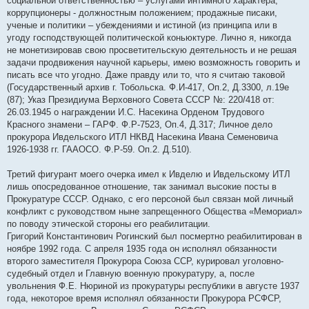
социальной ответственностью – услугами интимного характера;
коррупционеры - должностным положением; продажные писаки,
ученые и политики – убеждениями и истиной (из принципа или в
угоду господствующей политической коньюктуре. Лично я, никогда
не монетизировав свою просветительскую деятельность и не решая
задачи продвижения научной карьеры, имею возможность говорить и
писать все что угодно. Даже правду или то, что я считаю таковой
(Государственный архив г. Тобольска. Ф.И-417, Оп.2, Д.3300, л.19е
(87); Указ Президиума Верховного Совета СССР №: 220/418 от:
26.03.1945 о награждении И.С. Насекина Орденом Трудового
Красного знамени – ГАРФ. Ф.Р-7523, Оп.4, Д.317; Личное дело
прокурора Ивдельского ИТЛ НКВД Насекина Ивана Семеновича
1926-1938 гг. ГААОСО. Ф.Р-59. Оп.2. Д.510).
Третий фигурант моего очерка имел к Ивделю и Ивдельскому ИТЛ
лишь опосредованное отношение, так занимал высокие посты в
Прокуратуре СССР. Однако, с его персоной был связан мой личный
конфликт с руководством ныне запрещенного Общества «Мемориал»
по поводу этической стороны его реабилитации.
Григорий Константинович Рогинский был посмертно реабилитирован в
ноябре 1992 года. С апреля 1935 года он исполнял обязанности
второго заместителя Прокурора Союза ССР, курировал уголовно-
судебный отдел и Главную военную прокуратуру, а, после
увольнения Ф.Е. Нюриной из прокуратуры республики в августе 1937
года, некоторое время исполнял обязанности Прокурора РСФСР,