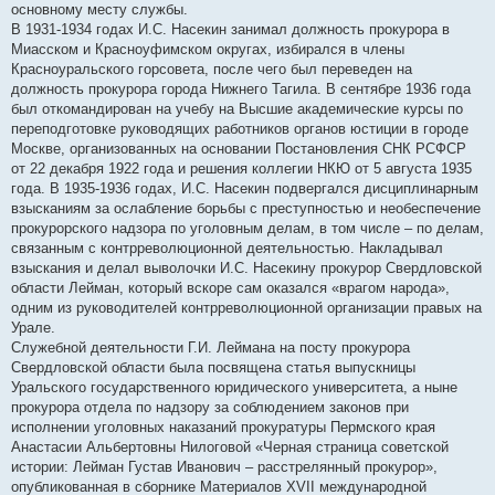
основному месту службы.
В 1931-1934 годах И.С. Насекин занимал должность прокурора в
Миасском и Красноуфимском округах, избирался в члены
Красноуральского горсовета, после чего был переведен на
должность прокурора города Нижнего Тагила. В сентябре 1936 года
был откомандирован на учебу на Высшие академические курсы по
переподготовке руководящих работников органов юстиции в городе
Москве, организованных на основании Постановления СНК РСФСР
от 22 декабря 1922 года и решения коллегии НКЮ от 5 августа 1935
года. В 1935-1936 годах, И.С. Насекин подвергался дисциплинарным
взысканиям за ослабление борьбы с преступностью и необеспечение
прокурорского надзора по уголовным делам, в том числе – по делам,
связанным с контрреволюционной деятельностью. Накладывал
взыскания и делал выволочки И.С. Насекину прокурор Свердловской
области Лейман, который вскоре сам оказался «врагом народа»,
одним из руководителей контрреволюционной организации правых на
Урале.
Служебной деятельности Г.И. Леймана на посту прокурора
Свердловской области была посвящена статья выпускницы
Уральского государственного юридического университета, а ныне
прокурора отдела по надзору за соблюдением законов при
исполнении уголовных наказаний прокуратуры Пермского края
Анастасии Альбертовны Нилоговой «Черная страница советской
истории: Лейман Густав Иванович – расстрелянный прокурор»,
опубликованная в сборнике Материалов XVII международной