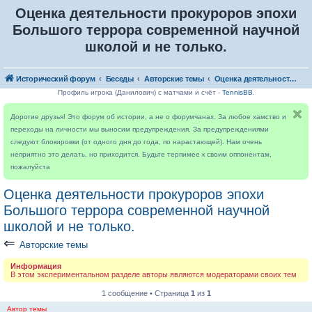
Оценка деятельности прокуроров эпохи
Большого террора современной научной
школой и не только.
Исторический форум
Беседы
Авторские темы
Оценка деятельности прокуроров эпохи Большого террора современной научной школой и не только.
Профиль игрока (Данилович) с матчами и счёт -
TennisBB
.
Дорогие друзья! Это форум об истории, а не о форумчанах. За любое хамство и
переходы на личности мы выносим предупреждения. За предупреждениями
следуют блокировки (от одного дня до года, по нарастающей). Нам очень
неприятно это делать, но приходится. Будьте терпимее к своим оппонентам,
пожалуйста
Оценка деятельности прокуроров эпохи
Большого террора современной научной
школой и не только.
⇐
Авторские темы
Информация
В этом экспериментальном разделе авторы являются модераторами своих тем
1 сообщение • Страница
1
из
1
Автор темы