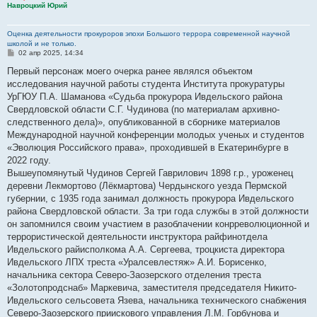
Навроцкий Юрий
Оценка деятельности прокуроров эпохи Большого террора современной научной
школой и не только.
С
02 апр 2025, 14:34
о
о
Первый персонаж моего очерка ранее являлся объектом
б
исследования научной работы студента Института прокуратуры
щ
е
УрГЮУ П.А. Шаманова «Судьба прокурора Ивдельского района
н
Свердловской области С.Г. Чудинова (по материалам архивно-
и
е
следственного дела)», опубликованной в сборнике материалов
Международной научной конференции молодых ученых и студентов
«Эволюция Российского права», проходившей в Екатеринбурге в
2022 году.
Вышеупомянутый Чудинов Сергей Гаврилович 1898 г.р., уроженец
деревни Лекмортово (Лёкмартова) Чердынского уезда Пермской
губернии, с 1935 года занимал должность прокурора Ивдельского
района Свердловской области. За три года службы в этой должности
он запомнился своим участием в разоблачении конрреволюционной и
террористической деятельности инструктора райфинотдела
Ивдельского райисполкома А.А. Сергеева, троцкиста директора
Ивдельского ЛПХ треста «Уралсевлестяж» А.И. Борисенко,
начальника сектора Северо-Заозерского отделения треста
«Золотопродснаб» Маркевича, заместителя председателя Никито-
Ивдельского сельсовета Язева, начальника технического снабжения
Северо-Заозерского приискового управления Л.М. Горбунова и