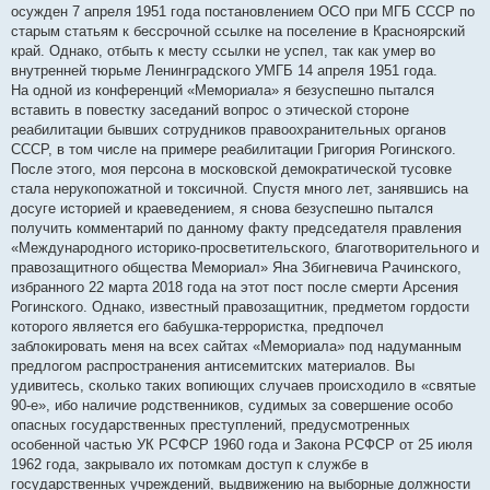
осужден 7 апреля 1951 года постановлением ОСО при МГБ СССР по
старым статьям к бессрочной ссылке на поселение в Красноярский
край. Однако, отбыть к месту ссылки не успел, так как умер во
внутренней тюрьме Ленинградского УМГБ 14 апреля 1951 года.
На одной из конференций «Мемориала» я безуспешно пытался
вставить в повестку заседаний вопрос о этической стороне
реабилитации бывших сотрудников правоохранительных органов
СССР, в том числе на примере реабилитации Григория Рогинского.
После этого, моя персона в московской демократической тусовке
стала нерукопожатной и токсичной. Спустя много лет, занявшись на
досуге историей и краеведением, я снова безуспешно пытался
получить комментарий по данному факту председателя правления
«Международного историко-просветительского, благотворительного и
правозащитного общества Мемориал» Яна Збигневича Рачинского,
избранного 22 марта 2018 года на этот пост после смерти Арсения
Рогинского. Однако, известный правозащитник, предметом гордости
которого является его бабушка-террористка, предпочел
заблокировать меня на всех сайтах «Мемориала» под надуманным
предлогом распространения антисемитских материалов. Вы
удивитесь, сколько таких вопиющих случаев происходило в «святые
90-е», ибо наличие родственников, судимых за совершение особо
опасных государственных преступлений, предусмотренных
особенной частью УК РСФСР 1960 года и Закона РСФСР от 25 июля
1962 года, закрывало их потомкам доступ к службе в
государственных учреждений, выдвижению на выборные должности