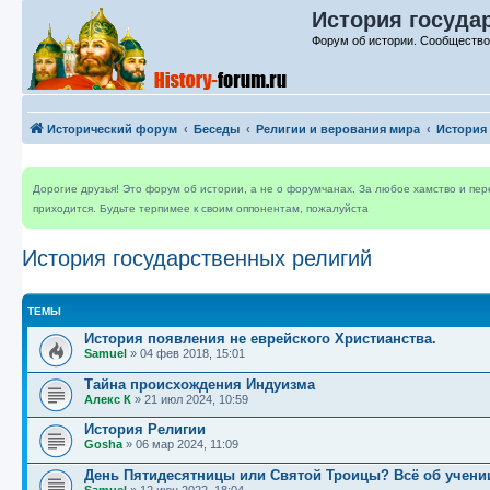
История госуда
Форум об истории. Сообщество
Исторический форум
Беседы
Религии и верования мира
История
Дорогие друзья! Это форум об истории, а не о форумчанах. За любое хамство и пе
приходится. Будьте терпимее к своим оппонентам, пожалуйста
История государственных религий
ТЕМЫ
История появления не еврейского Христианства.
Samuel
»
04 фев 2018, 15:01
Тайна происхождения Индуизма
Алекс К
»
21 июл 2024, 10:59
История Религии
Gosha
»
06 мар 2024, 11:09
День Пятидесятницы или Святой Троицы? Всё об учении
Samuel
»
12 июн 2022, 18:04