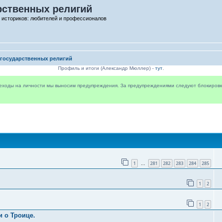
рственных религий
 историков: любителей и профессионалов
 государственных религий
Профиль и итоги (Александр Мюллер) -
тут
.
реходы на личности мы выносим предупреждения. За предупреждениями следуют блокировки 
1
281
282
283
284
285
…
1
2
1
2
 о Троице.