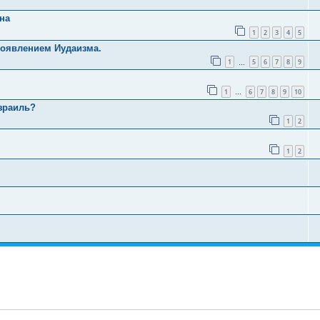
на
1
2
3
4
5
 появлением Иудаизма.
1
5
6
7
8
9
…
1
6
7
8
9
10
…
зраиль?
1
2
1
2