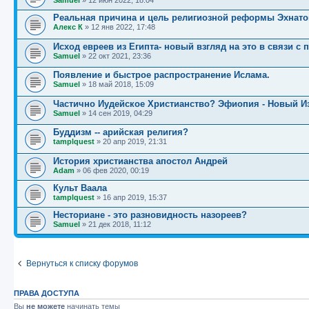
Реальная причина и цель религиозной реформы Эхнато
Алекс К
»
12 янв 2022, 17:48
Исход евреев из Египта- новый взгляд на это в связи с
Samuel
»
22 окт 2021, 23:36
Появление и быстрое распространение Ислама.
Samuel
»
18 май 2018, 15:09
Частично Иудейское Христианство? Эфиопия - Новый И
Samuel
»
14 сен 2019, 04:29
Буддизм -- арийская религия?
tamplquest
»
20 апр 2019, 21:31
История христианства апостол Андрей
Adam
»
06 фев 2020, 00:19
Культ Ваала
tamplquest
»
16 апр 2019, 15:37
Несториане - это разновидность назореев?
Samuel
»
21 дек 2018, 11:12
Вернуться к списку форумов
ПРАВА ДОСТУПА
Вы
не можете
начинать темы