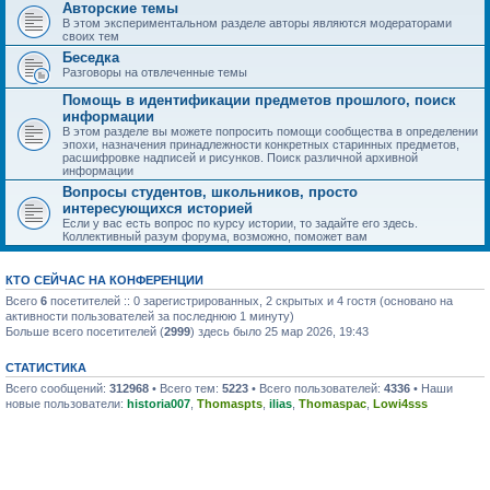
Авторские темы
В этом экспериментальном разделе авторы являются модераторами
своих тем
Беседка
Разговоры на отвлеченные темы
Помощь в идентификации предметов прошлого, поиск
информации
В этом разделе вы можете попросить помощи сообщества в определении
эпохи, назначения принадлежности конкретных старинных предметов,
расшифровке надписей и рисунков. Поиск различной архивной
информации
Вопросы студентов, школьников, просто
интересующихся историей
Если у вас есть вопрос по курсу истории, то задайте его здесь.
Коллективный разум форума, возможно, поможет вам
КТО СЕЙЧАС НА КОНФЕРЕНЦИИ
Всего
6
посетителей :: 0 зарегистрированных, 2 скрытых и 4 гостя (основано на
активности пользователей за последнюю 1 минуту)
Больше всего посетителей (
2999
) здесь было 25 мар 2026, 19:43
СТАТИСТИКА
Всего сообщений:
312968
• Всего тем:
5223
• Всего пользователей:
4336
• Наши
новые пользователи:
historia007
,
Thomaspts
,
ilias
,
Thomaspac
,
Lowi4sss