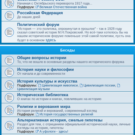
Начиная с Октябрьского переворота 1917 года...
Подфорум:
Великая Отечественная война
Российская Федерация
До наших дней
Политический форум
"История — это политика, опрокинутая в прошлое" - так в 1928 году
сказал советский историк М.Н.Покровский. Но всё-таки хотелось бы на
нашем историческом форуме поменьше этой самой политики, пусть она
здесь
будет в основном
Беседы
Общие вопросы истории
То, что не вошло в основные разделы нашего исторического форума
История науки и философии
От начала и до современности
История культуры и искусства
Подфорумы:
Цивилизация живописи
,
Цивилизация поэзии
,
Цивилизация музыки
Историческая библиотека
О книгах по истории и книгах, повлиявших на историю
Религии и верования мира
История религий и верований, современный взгляд
Подфорум:
История государственных религий
Альтернативная история, смелые гипотезы
Раздел для тем, с отрицанием официальной исторической науки, личные
взгляды на историю, гипотезы
Подфорум:
А уфологи - здесь!