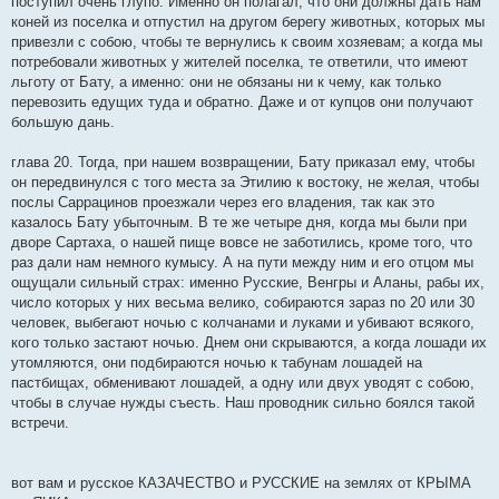
поступил очень глупо. Именно он полагал, что они должны дать нам
коней из поселка и отпустил на другом берегу животных, которых мы
привезли с собою, чтобы те вернулись к своим хозяевам; а когда мы
потребовали животных у жителей поселка, те ответили, что имеют
льготу от Бату, а именно: они не обязаны ни к чему, как только
перевозить едущих туда и обратно. Даже и от купцов они получают
большую дань.
глава 20. Тогда, при нашем возвращении, Бату приказал ему, чтобы
он передвинулся с того места за Этилию к востоку, не желая, чтобы
послы Саррацинов проезжали через его владения, так как это
казалось Бату убыточным. В те же четыре дня, когда мы были при
дворе Сартаха, о нашей пище вовсе не заботились, кроме того, что
раз дали нам немного кумысу. А на пути между ним и его отцом мы
ощущали сильный страх: именно Русские, Венгры и Аланы, рабы их,
число которых у них весьма велико, собираются зараз по 20 или 30
человек, выбегают ночью с колчанами и луками и убивают всякого,
кого только застают ночью. Днем они скрываются, а когда лошади их
утомляются, они подбираются ночью к табунам лошадей на
пастбищах, обменивают лошадей, а одну или двух уводят с собою,
чтобы в случае нужды съесть. Наш проводник сильно боялся такой
встречи.
вот вам и русское КАЗАЧЕСТВО и РУССКИЕ на землях от КРЫМА