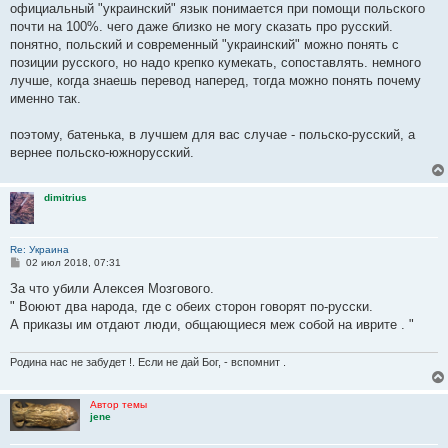
официальный "украинский" язык понимается при помощи польского
почти на 100%. чего даже близко не могу сказать про русский.
понятно, польский и современный "украинский" можно понять с
позиции русского, но надо крепко кумекать, сопоставлять. немного
лучше, когда знаешь перевод наперед, тогда можно понять почему
именно так.
поэтому, батенька, в лучшем для вас случае - польско-русский, а
вернее польско-южнорусский.
dimitrius
Re: Украина
С
02 июл 2018, 07:31
о
о
За что убили Алексея Мозгового.
б
" Воюют два народа, где с обеих сторон говорят по-русски.
щ
е
А приказы им отдают люди, общающиеся меж собой на иврите . "
н
и
е
Родина нас не забудет !. Если не дай Бог, - вспомнит .
Автор темы
jene