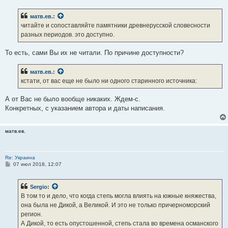
матв.ев.
:
читайте и сопоставляйте памятники древнерусской словесности
разных периодов. это доступно.
То есть, сами Вы их не читали. По причине доступности?
матв.ев.
:
кстати, от вас еще не было ни одного старинного источника:
А от Вас не было вообще никаких. Ждем-с.
Конкретных, с указанием автора и даты написания.
матв.ев.
Re: Украина
С
07 июл 2018, 12:07
о
о
б
Sergio
:
щ
е
В том то и дело, что когда степь могла влиять на южные княжества,
н
она была не Дикой, а Великой. И это не только причерноморский
и
е
регион.
А Дикой, то есть опустошенной, степь стала во времена османского