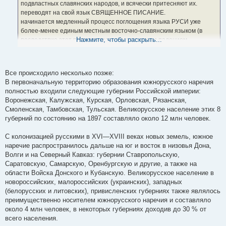
подвластных славянских народов, и всячески притесняют их.
переводят на свой язык СВЯЩЕННОЕ ПИСАНИЕ.
начинается медленный процесс поглощения языка РУСИ уже
более-менее единым местным восточно-славянским языком (в
Нажмите, чтобы раскрыть...
последствие этот процесс резко усиливается с падением
НОВГОРОДА).
ВОТ здесь по известным историческим причинам и произошло
Все происходило несколько позже:
отделение ЮЖНОРУССКОГО языка в диалект.
В первоначальную территорию образования южнорусского наречия
полностью входили следующие губернии Российской империи:
Воронежская, Калужская, Курская, Орловская, Рязанская,
Смоленская, Тамбовская, Тульская. Великорусское население этих 8
губерний по состоянию на 1897 составляло около 12 млн человек.
С колонизацией русскими в XVI—XVIII веках новых земель, южное
наречие распространилось дальше на юг и восток в низовья Дона,
Волги и на Северный Кавказ: губернии Ставропольскую,
Саратовскую, Самарскую, Оренбургскую и другие, а также на
области Войска Донского и Кубанскую. Великорусское население в
новороссийских, малороссийских (украинских), западных
(белорусских и литовских), привисленских губерниях также являлось
преимущественно носителем южнорусского наречия и составляло
около 4 млн человек, в некоторых губерниях доходив до 30 % от
всего населения.