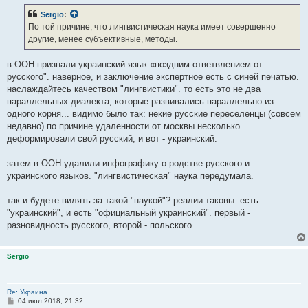
Sergio
:
По той причине, что лингвистическая наука имеет совершенно
другие, менее субъективные, методы.
в ООН признали украинский язык «поздним ответвлением от
русского". наверное, и заключение экспертное есть с синей печатью.
наслаждайтесь качеством "лингвистики". то есть это не два
параллельных диалекта, которые развивались параллельно из
одного корня... видимо было так: некие русские переселенцы (совсем
недавно) по причине удаленности от москвы несколько
деформировали свой русский, и вот - украинский.
затем в ООН удалили инфографику о родстве русского и
украинского языков. "лингвистическая" наука передумала.
так и будете вилять за такой "наукой"? реалии таковы: есть
"украинский", и есть "официальный украинский". первый -
разновидность русского, второй - польского.
Sergio
Re: Украина
С
04 июл 2018, 21:32