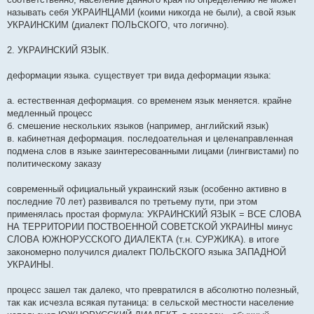
называть себя УКРАИНЦАМИ (коими никогда не были), а свой язык
УКРАИНСКИМ (диалект ПОЛЬСКОГО, что логично).
2. УКРАИНСКИЙ ЯЗЫК.
деформации языка. существует три вида деформации языка:
а. естественная деформация. со временем язык меняется. крайне
медленный процесс
б. смешение нескольких языков (например, английский язык)
в. кабинетная деформация. последоательная и целенаправленная
подмена слов в языке заинтересованными лицами (лингвистами) по
политическому заказу
современный официальный украинский язык (особенно активно в
последние 70 лет) развивался по третьему пути, при этом
применялась простая формула: УКРАИНСКИЙ ЯЗЫК = ВСЕ СЛОВА
НА ТЕРРИТОРИИ ПОСТВОЕННОЙ СОВЕТСКОЙ УКРАИНЫ минус
СЛОВА ЮЖНОРУССКОГО ДИАЛЕКТА (т.н. СУРЖИКА). в итоге
закономерно получился диалект ПОЛЬСКОГО языка ЗАПАДНОЙ
УКРАИНЫ.
процесс зашел так далеко, что превратился в абсолютно полезный,
так как исчезла всякая путаница: в сельской местности население