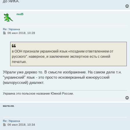
до ЯИКА.
nvd5
Re: Украина
С
06 июл 2018, 10:28
о
о
б
щ
е
в ООН признали украинский язык «поздним ответвлением от
н
русского". наверное, и заключение экспертное есть с синей
и
е
печатью.
Убрали уже дерево то. В смысле изображение. На самом деле т.н.
"украинский" язык - это просто исковерканный южнорусский
(малорусский) диалект.
Украина это польское название Южной России.
матв.ев.
Re: Украина
С
06 июл 2018, 10:34
о