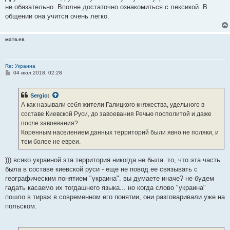
не обязательно. Вполне достаточно ознакомиться с лексикой. В
общении она учится очень легко.
матв.ев.
Re: Украина
С
04 июл 2018, 02:28
о
о
б
Sergio
:
щ
е
А как называли себя жители Галицкого княжества, удельного в
н
составе Киевской Руси, до завоевания Речью посполитой и даже
и
е
после завоевания?
Коренным населением данных территорий были явно не поляки, и
тем более не евреи.
))) всяко украиной эта территория никогда не была. то, что эта часть
была в составе киевской руси - еще не повод ее связывать с
географическим понятием "украина". вы думаете иначе? не будем
гадать касаемо их тогдашнего языка... но когда слово "украина"
пошло в тираж в современном его понятии, они разговаривали уже на
польском.