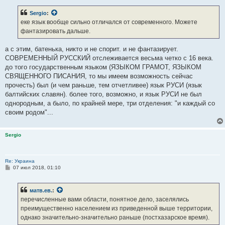
о
б
Sergio
:
щ
е
еке язык вообще сильно отличался от современного. Можете
н
фантазировать дальше.
и
е
а с этим, батенька, никто и не спорит. и не фантазирует.
СОВРЕМЕННЫЙ РУССКИЙ отслеживается весьма четко с 16 века.
до того государственным языком (ЯЗЫКОМ ГРАМОТ, ЯЗЫКОМ
СВЯЩЕННОГО ПИСАНИЯ, то мы имеем возможность сейчас
прочесть) был (и чем раньше, тем отчетливее) язык РУСИ (язык
балтийских славян). более того, возможно, и язык РУСИ не был
однородным, а было, по крайней мере, три отделения: "и каждый со
своим родом"...
Sergio
Re: Украина
С
07 июл 2018, 01:10
о
о
б
матв.ев.
:
щ
е
перечисленные вами области, понятное дело, заселялись
н
преимущественно населением из приведенной выше территории,
и
е
однако значительно-значительно раньше (постхазарское время).