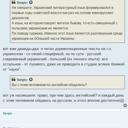
Sergio
:
Не смешите. Украинский литературный язык формировался в
первые годы советской власти как раз на основе южнорусских
диалектов.
А язык, на котором говорят жители Львова, то есть смешанный с
польским, украинским не является.
По поводу суржика. Именно этот язык является разговорным среди
украинцев на бОльшей части Украины.
вот вам дважды-два: я читал дореволюционные тексты на т.н.
украинском - со своей спецификой, но по сути - русский.
современный украинский - польский (из личного опыта). все
остальное - от лукавого, даже не приводите в студию всяких бомжей
от "науки".
Sergio
:
Вы с этим человеком по английски общались?
вот уж насмешили. право, при чем здесь английский? я каждый день
с этим человеком общаюсь на русском, и этого вполне достаточно)))
Sergio