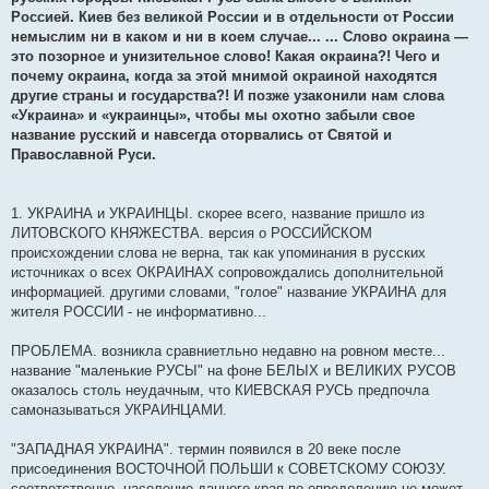
Россией. Киев без великой России и в отдельности от России
немыслим ни в каком и ни в коем случае... ... Слово окраина —
это позорное и унизительное слово! Какая окраина?! Чего и
почему окраина, когда за этой мнимой окраиной находятся
другие страны и государства?! И позже узаконили нам слова
«Украина» и «украинцы», чтобы мы охотно забыли свое
название русский и навсегда оторвались от Святой и
Православной Руси.
1. УКРАИНА и УКРАИНЦЫ. скорее всего, название пришло из
ЛИТОВСКОГО КНЯЖЕСТВА. версия о РОССИЙСКОМ
происхождении слова не верна, так как упоминания в русских
источниках о всех ОКРАИНАХ сопровождались дополнительной
информацией. другими словами, "голое" название УКРАИНА для
жителя РОССИИ - не информативно...
ПРОБЛЕМА. возникла сравниетльно недавно на ровном месте...
название "маленькие РУСЫ" на фоне БЕЛЫХ и ВЕЛИКИХ РУСОВ
оказалось столь неудачным, что КИЕВСКАЯ РУСЬ предпочла
самоназываться УКРАИНЦАМИ.
"ЗАПАДНАЯ УКРАИНА". термин появился в 20 веке после
присоединения ВОСТОЧНОЙ ПОЛЬШИ к СОВЕТСКОМУ СОЮЗУ.
соответственно, население данного края по определению не может