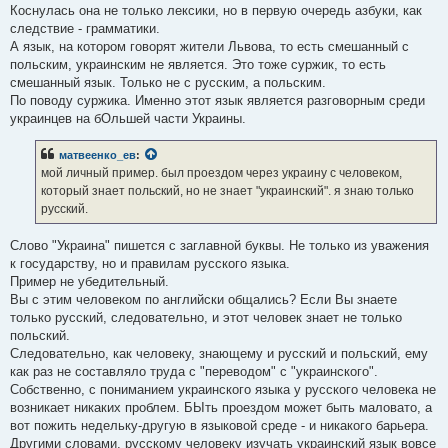
Коснулась она не только лексики, но в первую очередь азбуки, как
следствие - грамматики.
А язык, на котором говорят жители Львова, то есть смешанный с
польским, украинским не является. Это тоже суржик, то есть
смешанный язык. Только не с русским, а польским.
По поводу суржика. Именно этот язык является разговорным среди
украинцев на бОльшей части Украины.
матвеенко_ев
:
мой личный пример. был проездом через украину с человеком,
который знает польский, но не знает "украинский". я знаю только
русский.
Слово "Украина" пишется с заглавной буквы. Не только из уважения
к государству, но и правилам русского языка.
Пример не убедительный.
Вы с этим человеком по английски общались? Если Вы знаете
только русский, следовательно, и этот человек знает не только
польский.
Следовательно, как человеку, знающему и русский и польский, ему
как раз не составляло труда с "переводом" с "украинского".
Собственно, с пониманием украинского языка у русского человека не
возникает никаких проблем. БЫть проездом может быть маловато, а
вот пожить недельку-другую в языковой среде - и никакого барьера.
Другими словами, русскому человеку изучать украинский язык вовсе