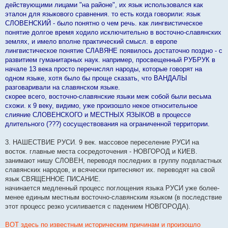
действующими лицами "на районе", их язык использовался как
эталон для языкового сравнения. то есть когда говорили: язык
СЛОВЕНСКИЙ - было понятно о чем речь. как лингвистическое
понятие долгое время ходило исключительно в восточно-славянских
землях, и имело вполне практический смысл. в европе
лингвистическое понятие СЛАВЯНЕ появилось достаточно поздно - с
развитием гуманитарных наук. например, просвещенный РУБРУК в
начале 13 века просто перечислял народы, которые говорят на
одном языке, хотя было бы проще сказать, что ВАНДАЛЫ
разговаривали на славянском языке.
скорее всего, восточно-славянские языки меж собой были весьма
схожи. к 9 веку, видимо, уже произошло некое относительное
слияние СЛОВЕНСКОГО и МЕСТНЫХ ЯЗЫКОВ в процессе
длительного (???) сосуществования на ограниченной территории.
3. НАШЕСТВИЕ РУСИ. 9 век. массовое переселение РУСИ на
восток. главные места сосредоточения - НОВГОРОД и КИЕВ.
занимают нишу СЛОВЕН, переводя последних в группу подвластных
славянских народов, и всячески притесняют их. переводят на свой
язык СВЯЩЕННОЕ ПИСАНИЕ.
начинается медленный процесс поглощения языка РУСИ уже более-
менее единым местным восточно-славянским языком (в последствие
этот процесс резко усиливается с падением НОВГОРОДА).
ВОТ здесь по известным историческим причинам и произошло