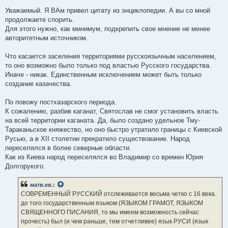
Уважаемый. Я ВАм привел цитату из энциклопедии. А вы со мной
продолжаете спорить.
Для этого нужно, как минимум, подкрепить свое мнение не менее
авторитетным источником.
Что касается заселения территориями русскоязычным населением,
то оно возможно было только под властью Русского государства.
Иначе - никак. Единственным исключением может быть только
создание казачества.
По повожу постхазарского периода.
К сожалению, разбив каганат, Святослав не смог установить власть
на всей территории каганата. Да, было создано удельное Тму-
Тараканьское княжество, но оно быстро утратило границы с Киевской
Русью, а в XII столетии прекратило существование. Народ
переселялся в более северные области.
Как из Киева народ переселялся во Владимир со времен Юрия
Долгорукого.
матв.ев.
:
СОВРЕМЕННЫЙ РУССКИЙ отслеживается весьма четко с 16 века.
до того государственным языком (ЯЗЫКОМ ГРАМОТ, ЯЗЫКОМ
СВЯЩЕННОГО ПИСАНИЯ, то мы имеем возможность сейчас
прочесть) был (и чем раньше, тем отчетливее) язык РУСИ (язык