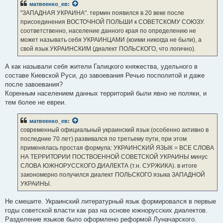
матвеенко_ев
:
"ЗАПАДНАЯ УКРАИНА". термин появился в 20 веке после
присоединения ВОСТОЧНОЙ ПОЛЬШИ к СОВЕТСКОМУ СОЮЗУ.
соответственно, население данного края по определению не
может называть себя УКРАИНЦАМИ (коими никогда не были), а
свой язык УКРАИНСКИМ (диалект ПОЛЬСКОГО, что логично).
А как называли себя жители Галицкого княжества, удельного в
составе Киевской Руси, до завоевания Речью посполитой и даже
после завоевания?
Коренным населением данных территорий были явно не поляки, и
тем более не евреи.
матвеенко_ев
:
современный официальный украинский язык (особенно активно в
последние 70 лет) развивался по третьему пути, при этом
применялась простая формула: УКРАИНСКИЙ ЯЗЫК = ВСЕ СЛОВА
НА ТЕРРИТОРИИ ПОСТВОЕННОЙ СОВЕТСКОЙ УКРАИНЫ минус
СЛОВА ЮЖНОРУССКОГО ДИАЛЕКТА (т.н. СУРЖИКА). в итоге
закономерно получился диалект ПОЛЬСКОГО языка ЗАПАДНОЙ
УКРАИНЫ.
Не смешите. Украинский литературный язык формировался в первые
годы советской власти как раз на основе южнорусских диалектов.
Разделение языков было оформлено реформой Луначарского.