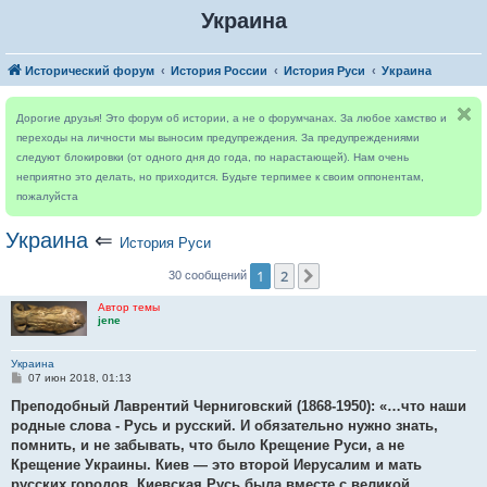
Украина
Исторический форум
История России
История Руси
Украина
Дорогие друзья! Это форум об истории, а не о форумчанах. За любое хамство и
переходы на личности мы выносим предупреждения. За предупреждениями
следуют блокировки (от одного дня до года, по нарастающей). Нам очень
неприятно это делать, но приходится. Будьте терпимее к своим оппонентам,
пожалуйста
Украина
⇐
История Руси
1
2
След.
30 сообщений
Автор темы
jene
Украина
С
07 июн 2018, 01:13
о
о
Преподобный Лаврентий Черниговский (1868-1950): «…что наши
б
родные слова - Русь и русский. И обязательно нужно знать,
щ
е
помнить, и не забывать, что было Крещение Руси, а не
н
Крещение Украины. Киев — это второй Иерусалим и мать
и
е
русских городов. Киевская Русь была вместе с великой