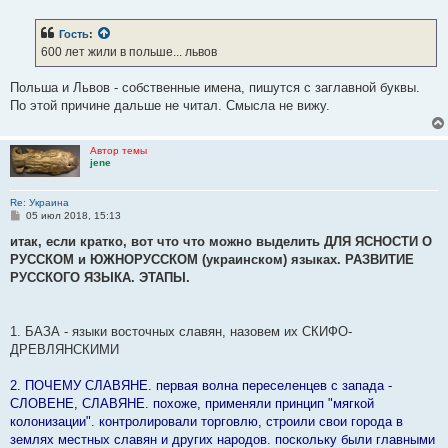
о
о
б
Гость
:
щ
е
600 лет жили в польше... львов
н
и
е
Польша и Львов - собственные имена, пишутся с заглавной буквы.
По этой причине дальше не читал. Смысла не вижу.
Автор темы
jene
Re: Украина
С
05 июл 2018, 15:13
о
о
итак, если кратко, вот что что можно выделить ДЛЯ ЯСНОСТИ О
б
РУССКОМ и ЮЖНОРУССКОМ (украинском) языках. РАЗВИТИЕ
щ
е
РУССКОГО ЯЗЫКА. ЭТАПЫ.
н
и
е
1. БАЗА - языки восточных славян, назовем их СКИФО-
ДРЕВЛЯНСКИМИ
2. ПОЧЕМУ СЛАВЯНЕ. первая волна переселенцев с запада -
СЛОВЕНЕ, СЛАВЯНЕ. похоже, применяли принцип "мягкой
колонизации". контролировали торговлю, строили свои города в
землях местных славян и других народов. поскольку были главными