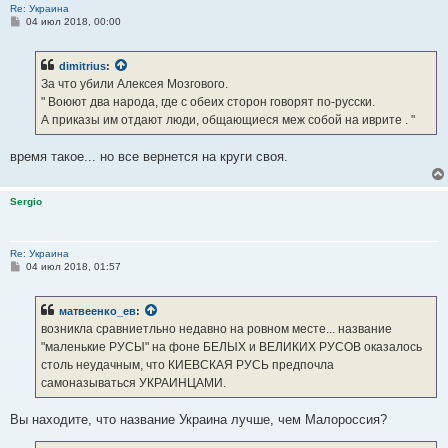
Re: Украина
С
04 июл 2018, 00:00
о
о
б
dimitrius
:
щ
е
За что убили Алексея Мозгового.
н
" Воюют два народа, где с обеих сторон говорят по-русски.
и
е
А приказы им отдают люди, общающиеся меж собой на иврите . "
время такое... но все вернется на круги своя.
Sergio
Re: Украина
С
04 июл 2018, 01:57
о
о
б
матвеенко_ев
:
щ
е
возникла сравниетльно недавно на ровном месте... название
н
"маленькие РУСЫ" на фоне БЕЛЫХ и ВЕЛИКИХ РУСОВ оказалось
и
е
столь неудачным, что КИЕВСКАЯ РУСЬ предпочла
самоназываться УКРАИНЦАМИ.
Вы находите, что название Украина лучше, чем Малороссия?