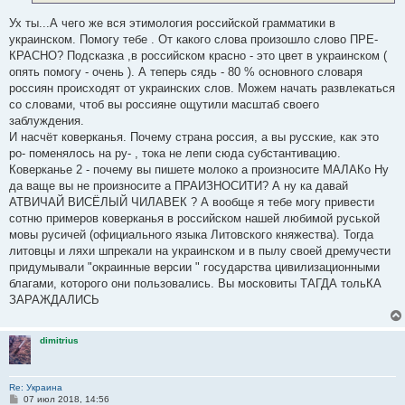
Ух ты...А чего же вся этимология российской грамматики в
украинском. Помогу тебе . От какого слова произошло слово ПРЕ-
КРАСНО? Подсказка ,в российском красно - это цвет в украинском (
опять помогу - очень ). А теперь сядь - 80 % основного словаря
россиян происходят от украинских слов. Можем начать развлекаться
со словами, чтоб вы россияне ощутили масштаб своего
заблуждения.
И насчёт коверканья. Почему страна россия, а вы русские, как это
ро- поменялось на ру- , тока не лепи сюда субстантивацию.
Коверканье 2 - почему вы пишете молоко а произносите МАЛАКо Ну
да ваще вы не произносите а ПРАИЗНОСИТИ? А ну ка давай
АТВИЧАЙ ВИСЁЛЫЙ ЧИЛАВЕК ? А вообще я тебе могу привести
сотню примеров коверканья в российском нашей любимой руськой
мовы русичей (официального языка Литовского княжества). Тогда
литовцы и ляхи шпрекали на украинском и в пылу своей дремучести
придумывали "окраинные версии " государства цивилизационными
благами, которого они пользовались. Вы московиты ТАГДА тольКА
ЗАРАЖДАЛИСЬ
dimitrius
Re: Украина
С
07 июл 2018, 14:56