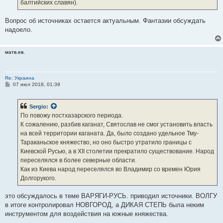
балтийских славян).
Вопрос об источниках остается актуальным. Фантазии обсуждать
надоело.
матв.ев.
Re: Украина
С
07 июл 2018, 01:39
о
о
б
Sergio
:
щ
е
По повожу постхазарского периода.
н
К сожалению, разбив каганат, Святослав не смог установить власть
и
е
на всей территории каганата. Да, было создано удельное Тму-
Тараканьское княжество, но оно быстро утратило границы с
Киевской Русью, а в XII столетии прекратило существование. Народ
переселялся в более северные области.
Как из Киева народ переселялся во Владимир со времен Юрия
Долгорукого.
это обсуждалось в теме ВАРЯГИ-РУСЬ. приводил источники. ВОЛГУ
в итоге контролировал НОВГОРОД, а ДИКАЯ СТЕПЬ была неким
инструментом для воздействия на южные княжества.