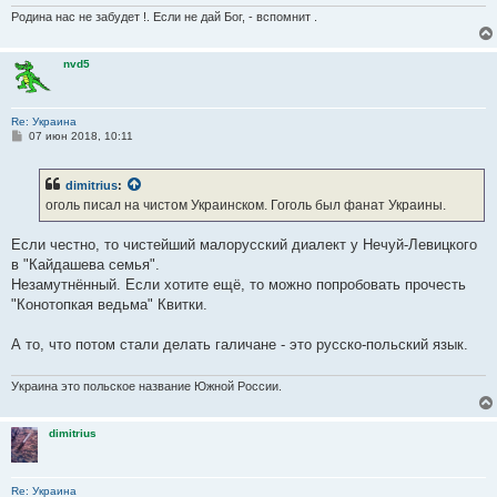
Родина нас не забудет !. Если не дай Бог, - вспомнит .
nvd5
Re: Украина
С
07 июн 2018, 10:11
о
о
б
dimitrius
:
щ
е
оголь писал на чистом Украинском. Гоголь был фанат Украины.
н
и
е
Если честно, то чистейший малорусский диалект у Нечуй-Левицкого
в "Кайдашева семья".
Незамутнённый. Если хотите ещё, то можно попробовать прочесть
"Конотопкая ведьма" Квитки.
А то, что потом стали делать галичане - это русско-польский язык.
Украина это польское название Южной России.
dimitrius
Re: Украина