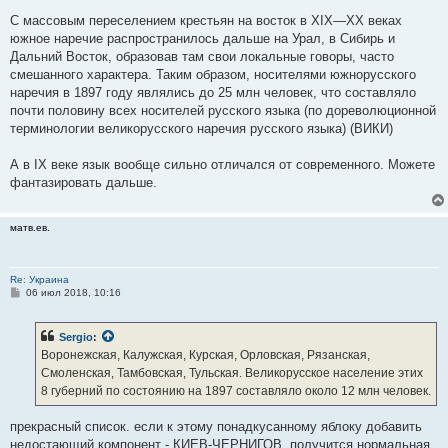
С массовым переселением крестьян на восток в XIX—XX веках
южное наречие распространилось дальше на Урал, в Сибирь и
Дальний Восток, образовав там свои локальные говоры, часто
смешанного характера. Таким образом, носителями южнорусского
наречия в 1897 году являлись до 25 млн человек, что составляло
почти половину всех носителей русского языка (по дореволюционной
терминологии великорусского наречия русского языка) (ВИКИ)
А в IX веке язык вообще сильно отличался от современного. Можете
фантазировать дальше.
матв.ев.
Re: Украина
С
06 июл 2018, 10:16
о
о
б
Sergio
:
щ
е
Воронежская, Калужская, Курская, Орловская, Рязанская,
н
Смоленская, Тамбовская, Тульская. Великорусское население этих
и
е
8 губерний по состоянию на 1897 составляло около 12 млн человек.
прекрасный список. если к этому понадкусанному яблоку добавить
недостающий компонент - КИЕВ-ЧЕРНИГОВ, получится нормальная