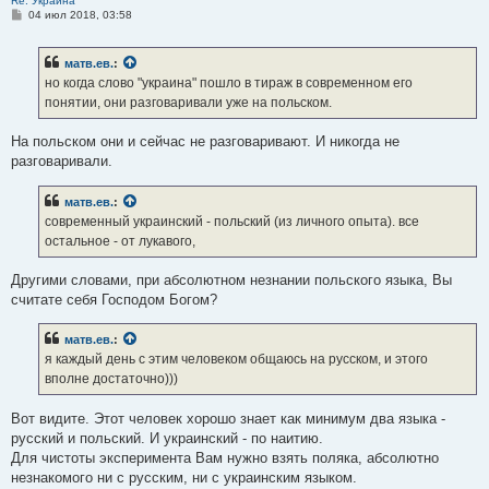
Re: Украина
С
04 июл 2018, 03:58
о
о
б
матв.ев.
:
щ
е
но когда слово "украина" пошло в тираж в современном его
н
понятии, они разговаривали уже на польском.
и
е
На польском они и сейчас не разговаривают. И никогда не
разговаривали.
матв.ев.
:
современный украинский - польский (из личного опыта). все
остальное - от лукавого,
Другими словами, при абсолютном незнании польского языка, Вы
считате себя Господом Богом?
матв.ев.
:
я каждый день с этим человеком общаюсь на русском, и этого
вполне достаточно)))
Вот видите. Этот человек хорошо знает как минимум два языка -
русский и польский. И украинский - по наитию.
Для чистоты эксперимента Вам нужно взять поляка, абсолютно
незнакомого ни с русским, ни с украинским языком.