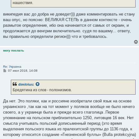
нашествия.
википедия вас до добра не доведет))) даже комментировать не стану
ваш опус, но поясню: ВЕЛИКАЯ СТЕПЬ в данном контексте - очень
размытое определение, ибо она начинается от самых от окраин, и
продолжается до венгрии включительно. судя по вашему... ответу,
вы правильно определили регион))) что и требовалось.
могу послать
Re: Украина
С
07 июл 2018, 14:08
о
о
б
dimitrius
:
щ
е
Бредятина из слов - полонизмов.
н
и
е
Да нет. Это поляки, как и россияне изобретали свой язык на основе
украинского ,так как на тот момент у поляков вообще не было ничего
своего, а у украинце была и прежде всего глаголица .Первое
упоминание на польском приблизительно 1250, литовцев 16 век. Нет
смысла учитывать польский дописьменный период (это время
выделения польского языка из пралехитской группы до 1136 года, к
которому относится создание «Гнезненской буллы» (Bulla protekcyjna)