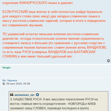
отделение ЮЖНОРУССКОГО языка в диалект.
ЕСЛИ РУССКИЙ язык впитал в себя полностью (найдя буквально
для каждого слова свою нишу) два западно-славянских языка и
массу восточно-славянских наречий, которые в итоге и определили
его современное звучание,
ТО украинский испытал меньшее влияние восточно-славянских
диалектов. отсюда относительная количественная ограниченность
словарного запаса и большее (по сравнению с русским) сходство с
современным языком балканских славян (южная ветвь ВАНДАЛОВ).
то есть язык РУСИ (северных ВАНДАЛОВ или БАЛТИЙСКИХ
СЛАВЯН) в нем имеет больший удельный вес.
Sergio
Re: Украина
С
06 июл 2018, 05:39
о
о
б
матвеенко_ев
:
щ
е
3. НАШЕСТВИЕ РУСИ. 9 век. массовое переселение РУСИ на
н
восток. главные места сосредоточения - НОВГОРОД и КИЕВ.
и
е
занимают нишу СЛОВЕН, переводя последних в группу