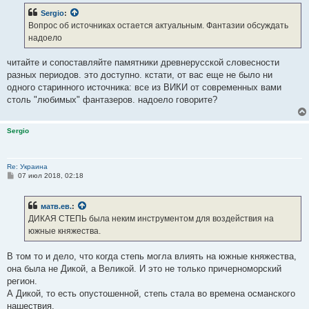
Sergio
:
Вопрос об источниках остается актуальным. Фантазии обсуждать
надоело
читайте и сопоставляйте памятники древнерусской словесности
разных периодов. это доступно. кстати, от вас еще не было ни
одного старинного источника: все из ВИКИ от современных вами
столь "любимых" фантазеров. надоело говорите?
Sergio
Re: Украина
С
07 июл 2018, 02:18
о
о
б
матв.ев.
:
щ
е
ДИКАЯ СТЕПЬ была неким инструментом для воздействия на
н
южные княжества.
и
е
В том то и дело, что когда степь могла влиять на южные княжества,
она была не Дикой, а Великой. И это не только причерноморский
регион.
А Дикой, то есть опустошенной, степь стала во времена османского
нашествия.