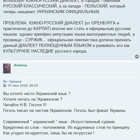
использует ЮЖНОРУССКИЙ ДИАЛЕКТ, в городах - обычный
РУССКИЙ КЛАССИЧЕСКИЙ, а за западе - ПОЛЬСКИЙ, который
теперь называют УКРАИНСКИМ ОФИЦИАЛЬНЫМ.
ПРОБЛЕМА. ЮЖНО-РУССКИЙ ДИАЛЕКТ (от ОРЕНБУРГА и
практически до КАРПАТ) вполне мог стать и официаьным русским
языком. однако приобрел репутацию языка малограмотных людей, а
прозвище - СУРЖИК... официальная лингвистика должна признать
данный ДИАЛЕКТ ПОЛНОЦЕННЫМ ЯЗЫКОМ и развивать его как
КУЛЬТУРНОЕ НАСЛЕДИЕ русского народа.
dimitrius
Re: Украина
С
07 июн 2018, 09:23
о
о
Вы хотите чисто Украинский язык ?
б
Хотите читать на Украинском ?
щ
е
Читайте Н.В. Гоголя !!!
н
Гоголь писал на чистом Украинском. Гоголь был фанат Украины.
и
е
Современный " украинский " язык - Искусственный суржик.
Бредятина из слов - полонизмов. Из вцдуманых слов по принципу :
Как угодно по-идиотски, лишь бы не по-русски !