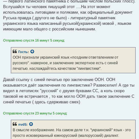
— первого латинского памятника с большим числом польских глосс).
Вслушайся ты человек пишущий этот ....На этот момент
использовалась литовцами и поляками, как официальный документ
Руська правда ( другого не было) - литературный памятник
украинского языка написанный руськой(украинской) мовой , языком
имеющим мало общего с российским нынешним.
Отправлено спустя 16 минут 5 секунд:
Гость
:
ООН признали украинский язык «поздним ответвлением от
русского". наверное, и заключение экспертное есть с синей
печатью. наслаждайтесь качеством "лингвистики".
Давай ссылку с синей печатью про заключение ООН. ООН
оказывается даёт заключения по лингвистике? Развеселил! А где ты
видел в летописях "русский" с двумя буквами СС, а коль скоро
таковой не встречается , то как могло ООН дать такое заключение С
синей печатью ( здесь сдерживаю смех)
Отправлено спустя 23 минуты 5 секунд:
nvd5
:
В смысле изображение. На самом деле т.н. "украинский" язык - это
просто исковерканный южнорусский (малорусский) диалект.