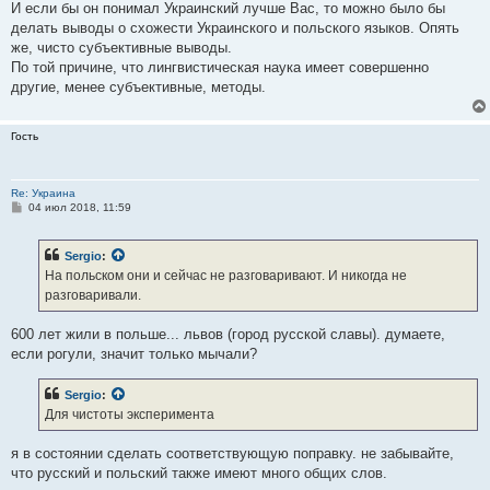
И если бы он понимал Украинский лучше Вас, то можно было бы
делать выводы о схожести Украинского и польского языков. Опять
же, чисто субъективные выводы.
По той причине, что лингвистическая наука имеет совершенно
другие, менее субъективные, методы.
Гость
Re: Украина
С
04 июл 2018, 11:59
о
о
б
Sergio
:
щ
е
На польском они и сейчас не разговаривают. И никогда не
н
разговаривали.
и
е
600 лет жили в польше... львов (город русской славы). думаете,
если рогули, значит только мычали?
Sergio
:
Для чистоты эксперимента
я в состоянии сделать соответствующую поправку. не забывайте,
что русский и польский также имеют много общих слов.