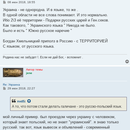
С
08 июн 2018, 18:55
о
о
Украина - не однородна. И в языке, то же .
б
В одной области не все слова понимают. И это нормально.
щ
е
Ибо 2\3 её территории - Подарки русских царей и Ген.секов.
н
Как такового, " Украинского языка " Никода не было.
и
е
Было и есть " Южно русское наречие "
Богдан Хмельницкий приполз в Россию - с ТЕРРИТОРИЕЙ
С языком, от русского языка.
Родина нас не забудет !. Если не дай Бог, - вспомнит .
Автор темы
jene
Re: Украина
С
29 июн 2018, 22:27
о
о
б
nvd5
:
щ
е
А то, что потом стали делать галичане - это русско-польский язык.
н
и
е
мой личный пример. был проездом через украину с человеком,
который знает польский, но не знает "украинский". я знаю только
русский. так вот, язык вывесок и объявлений - современный