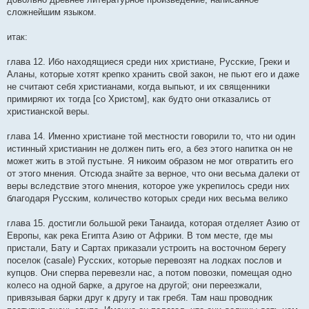
сложнейшим языком.
итак:
глава 12. Ибо находящиеся среди них христиане, Русские, Греки и
Аланы, которые хотят крепко хранить свой закон, не пьют его и даже
не считают себя христианами, когда выпьют, и их священники
примиряют их тогда [со Христом], как будто они отказались от
христианской веры.
глава 14. Именно христиане той местности говорили то, что ни один
истинный христианин не должен пить его, а без этого напитка он не
может жить в этой пустыне. Я никоим образом не мог отвратить его
от этого мнения. Отсюда знайте за верное, что они весьма далеки от
веры вследствие этого мнения, которое уже укрепилось среди них
благодаря Русским, количество которых среди них весьма велико
глава 15. достигли большой реки Танаида, которая отделяет Азию от
Европы, как река Египта Азию от Африки. В том месте, где мы
пристали, Бату и Сартах приказали устроить на восточном берегу
поселок (саsale) Русских, которые перевозят на лодках послов и
купцов. Они сперва перевезли нас, а потом повозки, помещая одно
колесо на одной барке, а другое на другой; они переезжали,
привязывая барки друг к другу и так гребя. Там наш проводник