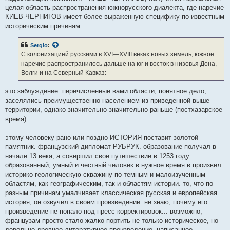
целая область распространения южнорусского диалекта, где наречие
КИЕВ-ЧЕРНИГОВ имеет более выраженную специфику по известным
историческим причинам.
Sergio
:
С колонизацией русскими в XVI—XVIII веках новых земель, южное
наречие распространилось дальше на юг и восток в низовья Дона,
Волги и на Северный Кавказ:
это заблуждение. перечисленные вами области, понятное дело,
заселялись преимущественно населением из приведенной выше
территории, однако значительно-значительно раньше (постхазарское
время).
этому человеку рано или поздно ИСТОРИЯ поставит золотой
памятник. французский дипломат РУБРУК. образование получал в
начале 13 века, а совершил свое путешествие в 1253 году.
образованный, умный и честный человек в нужное время в произвел
историко-геологическую скважину по темным и малоизученным
областям, как географическим, так и областям истории. то, что по
разным причинам умалчивает классическая русская и европейская
история, он озвучил в своем произведении. не знаю, почему его
произведение не попало под пресс корректировок... возможно,
французам просто стало жалко портить не только историческое, но
довольно древнее литературное произведение, написанное