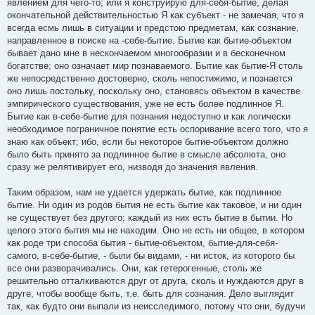
явлением для чего-то; или я конструирую для-себя-бытие, делая
окончательной действительностью Я как субъект - не замечая, что я
всегда есмь лишь в ситуации и предстою предметам, как сознание,
направленное в поиске на -себе-бытие. Бытие как бытие-объектом
бывает дано мне в нескончаемом многообразии и в бесконечном
богатстве; оно означает мир познаваемого. Бытие как бытие-Я столь
же непосредственно достоверно, сколь непостижимо, и познается
оно лишь постольку, поскольку оно, становясь объектом в качестве
эмпирического существования, уже не есть более подлинное Я.
Бытие как в-себе-бытие для познания недоступно и как логически
необходимое пограничное понятие есть оспоривание всего того, что я
знаю как объект; ибо, если бы некоторое бытие-объектом должно
было быть принято за подлинное бытие в смысле абсолюта, оно
сразу же релятивирует его, низводя до значения явления.
Таким образом, нам не удается удержать бытие, как подлинное
бытие. Ни один из родов бытия не есть бытие как таковое, и ни один
не существует без другого; каждый из них есть бытие в бытии. Но
целого этого бытия мы не находим. Оно не есть ни общее, в котором
как роде три способа бытия - бытие-объектом, бытие-для-себя-
самого, в-себе-бытие, - были бы видами, - ни исток, из которого бы
все они разворачивались. Они, как гетерогенные, столь же
решительно отталкиваются друг от друга, сколь и нуждаются друг в
друге, чтобы вообще быть, т.е. быть для сознания. Дело выглядит
так, как будто они выпали из неисследимого, потому что они, будучи