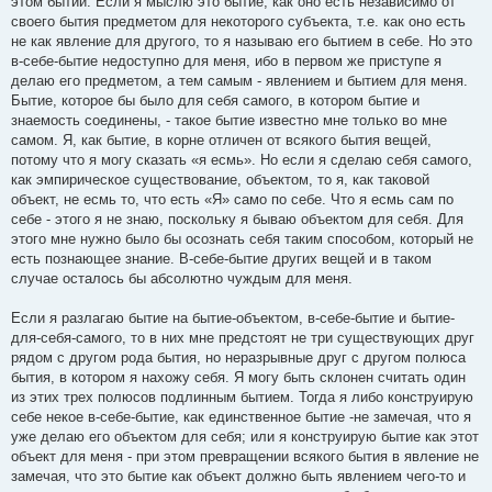
этом бытии. Если я мыслю это бытие, как оно есть независимо от
своего бытия предметом для некоторого субъекта, т.е. как оно есть
не как явление для другого, то я называю его бытием в себе. Но это
в-себе-бытие недоступно для меня, ибо в первом же приступе я
делаю его предметом, а тем самым - явлением и бытием для меня.
Бытие, которое бы было для себя самого, в котором бытие и
знаемость соединены, - такое бытие известно мне только во мне
самом. Я, как бытие, в корне отличен от всякого бытия вещей,
потому что я могу сказать «я есмь». Но если я сделаю себя самого,
как эмпирическое существование, объектом, то я, как таковой
объект, не есмь то, что есть «Я» само по себе. Что я есмь сам по
себе - этого я не знаю, поскольку я бываю объектом для себя. Для
этого мне нужно было бы осознать себя таким способом, который не
есть познающее знание. В-себе-бытие других вещей и в таком
случае осталось бы абсолютно чуждым для меня.
Если я разлагаю бытие на бытие-объектом, в-себе-бытие и бытие-
для-себя-самого, то в них мне предстоят не три существующих друг
рядом с другом рода бытия, но неразрывные друг с другом полюса
бытия, в котором я нахожу себя. Я могу быть склонен считать один
из этих трех полюсов подлинным бытием. Тогда я либо конструирую
себе некое в-себе-бытие, как единственное бытие -не замечая, что я
уже делаю его объектом для себя; или я конструирую бытие как этот
объект для меня - при этом превращении всякого бытия в явление не
замечая, что это бытие как объект должно быть явлением чего-то и