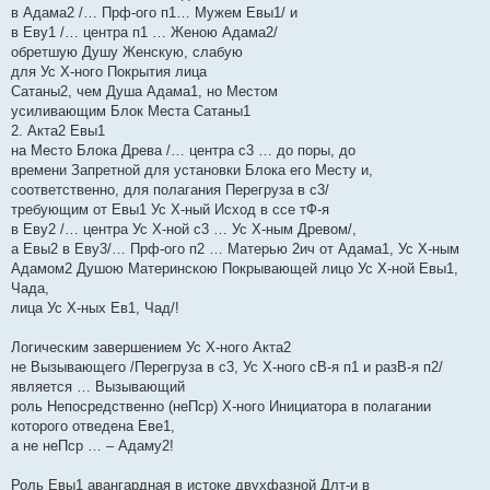
в Адама2 /… Прф-ого п1… Мужем Евы1/ и
в Еву1 /… центра п1 … Женою Адама2/
обретшую Душу Женскую, слабую
для Ус Х-ного Покрытия лица
Сатаны2, чем Душа Адама1, но Местом
усиливающим Блок Места Сатаны1
2. Акта2 Евы1
на Место Блока Древа /… центра с3 … до поры, до
времени Запретной для установки Блока его Месту и,
соответственно, для полагания Перегруза в с3/
требующим от Евы1 Ус Х-ный Исход в ссе тФ-я
в Еву2 /… центра Ус Х-ной с3 … Ус Х-ным Древом/,
а Евы2 в Еву3/… Прф-ого п2 … Матерью 2ич от Адама1, Ус Х-ным
Адамом2 Душою Материнскою Покрывающей лицо Ус Х-ной Евы1,
Чада,
лица Ус Х-ных Ев1, Чад/!
Логическим завершением Ус Х-ного Акта2
не Вызывающего /Перегруза в с3, Ус Х-ного сВ-я п1 и разВ-я п2/
является … Вызывающий
роль Непосредственно (неПср) Х-ного Инициатора в полагании
которого отведена Еве1,
а не неПср … – Адаму2!
Роль Евы1 авангардная в истоке двухфазной Длт-и в