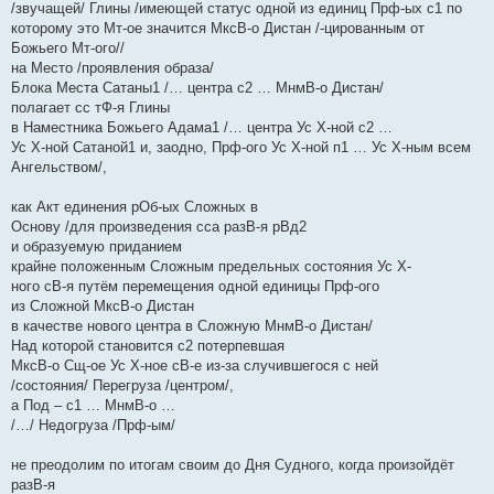
/звучащей/ Глины /имеющей статус одной из единиц Прф-ых с1 по
щ
е
которому это Мт-ое значится МксВ-о Дистан /-цированным от
н
Божьего Мт-ого//
и
е
на Место /проявления образа/
Блока Места Сатаны1 /… центра с2 … МнмВ-о Дистан/
полагает сс тФ-я Глины
в Наместника Божьего Адама1 /… центра Ус Х-ной с2 …
Ус Х-ной Сатаной1 и, заодно, Прф-ого Ус Х-ной п1 … Ус Х-ным всем
Ангельством/,
как Акт единения рОб-ых Сложных в
Основу /для произведения сса разВ-я рВд2
и образуемую приданием
крайне положенным Сложным предельных состояния Ус Х-
ного сВ-я путём перемещения одной единицы Прф-ого
из Сложной МксВ-о Дистан
в качестве нового центра в Сложную МнмВ-о Дистан/
Над которой становится с2 потерпевшая
МксВ-о Сщ-ое Ус Х-ное сВ-е из-за случившегося с ней
/состояния/ Перегруза /центром/,
а Под – с1 … МнмВ-о …
/…/ Недогруза /Прф-ым/
не преодолим по итогам своим до Дня Судного, когда произойдёт
разВ-я