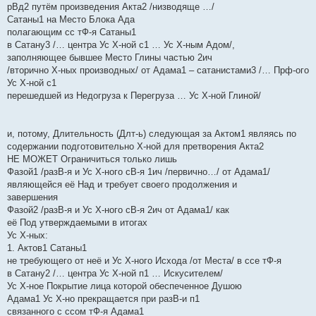
рВд2 путём произведения Акта2 /низводяще …/
Сатаны1 на Место Блока Ада
полагающим сс тФ-я Сатаны1
в Сатану3 /… центра Ус Х-ной с1 … Ус Х-ным Адом/,
заполняющее бывшее Место Глины частью 2ич
/вторично Х-ных производных/ от Адама1 – сатанистами3 /… Прф-ого
Ус Х-ной с1
перешедшей из Недогруза к Перегруза … Ус Х-ной Глиной/
и, потому, Длительность (Длт-ь) следующая за Актом1 являясь по
содержании подготовительно Х-ной для претворения Акта2
НЕ МОЖЕТ Ограничиться только лишь
Фазой1 /разВ-я и Ус Х-ного сВ-я 1ич /первично…/ от Адама1/
являющейся её Над и требует своего продолжения и
завершения
Фазой2 /разВ-я и Ус Х-ного сВ-я 2ич от Адама1/ как
её Под утверждаемыми в итогах
Ус Х-ных:
1. Актов1 Сатаны1
не требующего от неё и Ус Х-ного Исхода /от Места/ в ссе тФ-я
в Сатану2 /… центра Ус Х-ной п1 … Искусителем/
Ус Х-ное Покрытие лица которой обеспеченное Душою
Адама1 Ус Х-но прекращается при разВ-и п1
связанного с ссом тФ-я Адама1