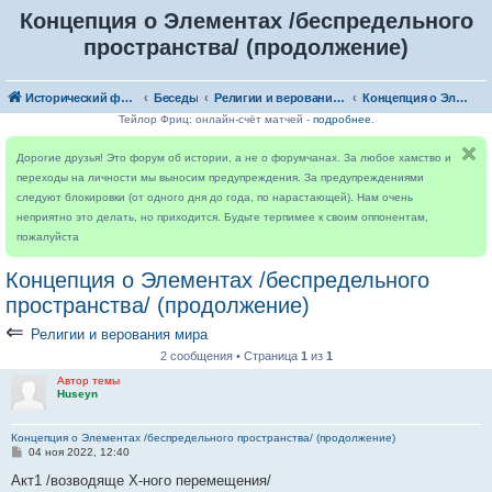
Концепция о Элементах /беспредельного
пространства/ (продолжение)
Исторический форум
Беседы
Религии и верования мира
Концепция о Элементах /беспредельного пространства/ (продолжение)
Тейлор Фриц: онлайн-счёт матчей -
подробнее
.
Дорогие друзья! Это форум об истории, а не о форумчанах. За любое хамство и
переходы на личности мы выносим предупреждения. За предупреждениями
следуют блокировки (от одного дня до года, по нарастающей). Нам очень
неприятно это делать, но приходится. Будьте терпимее к своим оппонентам,
пожалуйста
Концепция о Элементах /беспредельного
пространства/ (продолжение)
⇐
Религии и верования мира
2 сообщения • Страница
1
из
1
Автор темы
Huseyn
Концепция о Элементах /беспредельного пространства/ (продолжение)
С
04 ноя 2022, 12:40
о
о
Акт1 /возводяще Х-ного перемещения/
б