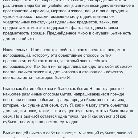
различные виды бытия (vielerlei Sein): эмпирически действительное в
пространстве и времени, мертвое и живое, вещи и лица, орудия и
чужой материал, мысли, имеющие силу о действительном,
убедительные конструкции идеальных предметов, таких, как
предметы математики, содержания фантазии, одним словом:
предметность вообще. Преднайденное мною в ситуации бытие есть
для меня объект.
Иначе есмь я. Я не предстою себе так, как я предстою вещам; я -
вопрошающий, которому эти объективные способы бытия
преподносят себя как ответы, и который знает себя как
вопрошающего. Как бы я ни поторапливался сделать себя объектом,
всегда наличен также и я, для которого я становлюсь объектом;
всегда остается некоторое бытие-Я.
Бытие как бытие-объектом и бытие как бытие-Я - вот сущностно
наиболее различные способы бытия, напрашивающиеся прежде
всего при вопросе о бытии. Правда, среди объектов есть и лица,
которые, как сущие для себя, суть Я, как и я могу стать объектом
для них, и я тоже, таким, как я существую, могу стать объектом для
себя. Но в бытии-Я остается одна точка, где Я как объект и Я как
субъект, несмотря на раскол, суть одно.
Бытие вещей ничего о себе не знает; я, мыслящий субъект, знаю об