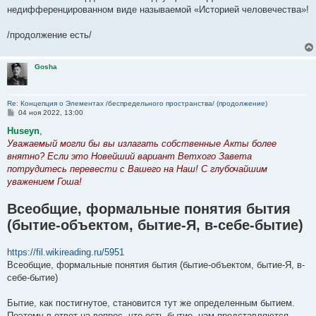
недифференцированном виде называемой «Историей человечества»!
/продолжение есть/
Gosha
Re: Концепция о Элементах /беспредельного пространства/ (продолжение)
С
04 ноя 2022, 13:00
о
о
Huseyn
,
б
Уважаемый могли бы вы излагать собственные Акты более
щ
е
внятно? Если это Новейший вариант Ветхого Завета
н
потрудитесь перевести с Вашего на Наш! С глубочайшим
и
е
уважением Гоша!
Всеобщие, формальные понятия бытия
(бытие-объектом, бытие-Я, в-себе-бытие)
https://fil.wikireading.ru/5951
Всеобщие, формальные понятия бытия (бытие-объектом, бытие-Я, в-
себе-бытие)
Бытие, как постигнутое, становится тут же определенным бытием.
Поэтому в ответ на вопрос, что есть бытие, нам представляются