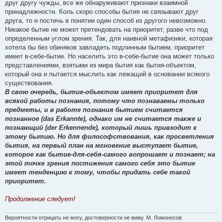
друг другу чужды, все же обнаруживают признаки взаимной
принадлежности. Коль скоро способы бытия не связывают друг
друга, то и постичь в понятии один способ из другого невозможно.
Никакое бытие не может претендовать на приоритет, разве что под
определенным углом зрения. Так, для наивной метафизики, которая
хотела бы без обиняков завладеть подлинным бытием, приоритет
имеет в-себе-бытие. Но населить это в-себе-бытие она может только
представлениями, взятыми из мира бытия как бытия-объектом,
который она и пытается мыслить как лежащий в основании всякого
существования.
В свою очередь, бытие-объектом имеет приоритет для
всякой работы познания, потому что познаваемы только
предметы, и в работе познания бытием считается
познанное (das Erkannte), однако им не считается также и
познающий (der Erkennende), который лишь привходит к
этому бытию. Но для философствования, как просветления
бытия, на первый план на мгновение выступает бытие,
которое как бытие-для-себя-самого вопрошает и познает; на
этой точке зрения постижения самого себя это бытие
имеет тенденцию к тому, чтобы придать себе такой
приоритет.
Продолжение следует!
Вероятности отрицать не могу, достоверности не вижу. М. Ломоносов