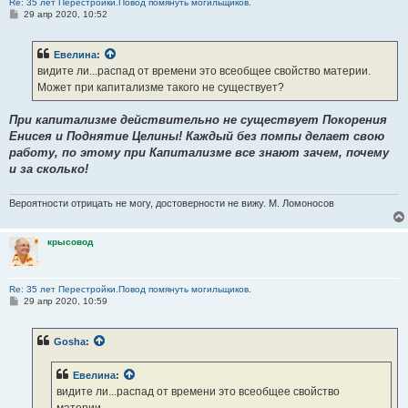
Re: 35 лет Перестройки.Повод помянуть могильщиков.
С
29 апр 2020, 10:52
о
о
б
Евелина
:
щ
е
видите ли...распад от времени это всеобщее свойство материи.
н
Может при капитализме такого не существует?
и
е
При капитализме действительно не существует Покорения
Енисея и Поднятие Целины! Каждый без помпы делает свою
работу, по этому при Капитализме все знают зачем, почему
и за сколько!
Вероятности отрицать не могу, достоверности не вижу. М. Ломоносов
крысовод
Re: 35 лет Перестройки.Повод помянуть могильщиков.
С
29 апр 2020, 10:59
о
о
б
Gosha
:
щ
е
н
Евелина
:
и
е
видите ли...распад от времени это всеобщее свойство
материи.