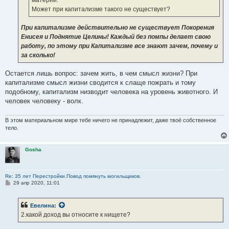
Может при капитализме такого не существует?
При капитализме действительно не существует Покорения
Енисея и Поднятие Целины! Каждый без помпы делает свою
работу, по этому при Капитализме все знают зачем, почему и
за сколько!
Остается лишь вопрос: зачем жить, в чем смысл жизни? При
капитализме смысл жизни сводится к слаще пожрать и тому
подобному, капитализм низводит человека на уровень животного. И
человек человеку - волк.
В этом материальном мире тебе ничего не принадлежит, даже твоё собственное
тело.
Gosha
Re: 35 лет Перестройки.Повод помянуть могильщиков.
С
29 апр 2020, 11:01
о
о
б
Евелина
:
щ
е
2.какой доход вы относите к нищете?
н
и