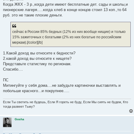
Когда ЖКХ - 3 р.,когда дети имеют бесплатные дет. сады и школы,и
пионерские лагеря.....когда хлеб в конце концов стоил 13 коп.,то 64
руб. это не такие плохие деньги.
сейчас в России 85% бедных (12% из них вообще нищие) и только
15% зажиточных с богатыми (2% из них богатые по российским
меркам).[/color][/b]
1.Какой доход вы относите к бедности?
2.какой доход вы относите к нищете?
Представьте статистику по регионам.
Спасибо....
ПС
Митингуйте у себя дома....не забудьте картиночки выставлять и
побольше красного...и покрупнее.....
Если Ты светить не будешь, Если Я гореть не буду, Если Мы сиять не будем, Кто
тогда развеет Тьму?
Gosha