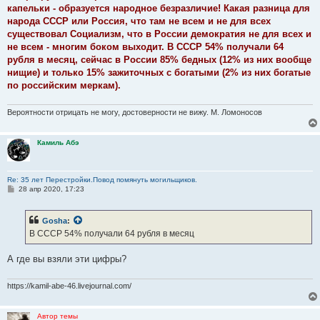
капельки - образуется народное безразличие! Какая разница для
народа СССР или Россия, что там не всем и не для всех
существовал Социализм, что в России демократия не для всех и
не всем - многим боком выходит. В СССР 54% получали 64
рубля в месяц, сейчас в России 85% бедных (12% из них вообще
нищие) и только 15% зажиточных с богатыми (2% из них богатые
по российским меркам).
Вероятности отрицать не могу, достоверности не вижу. М. Ломоносов
Камиль Абэ
Re: 35 лет Перестройки.Повод помянуть могильщиков.
С
28 апр 2020, 17:23
о
о
б
Gosha
:
щ
е
В СССР 54% получали 64 рубля в месяц
н
и
е
А где вы взяли эти цифры?
https://kamil-abe-46.livejournal.com/
Автор темы