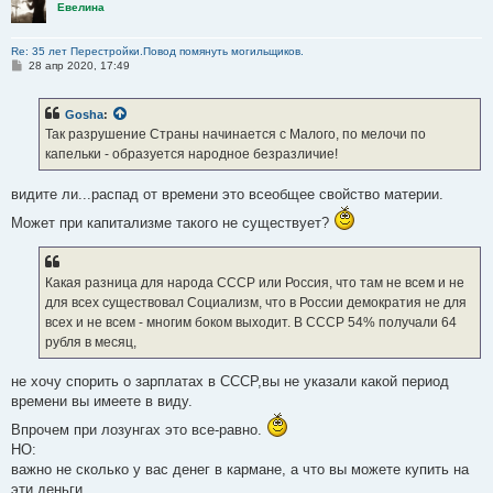
Евелина
Re: 35 лет Перестройки.Повод помянуть могильщиков.
С
28 апр 2020, 17:49
о
о
б
Gosha
:
щ
е
Так разрушение Страны начинается с Малого, по мелочи по
н
капельки - образуется народное безразличие!
и
е
видите ли...распад от времени это всеобщее свойство материи.
Может при капитализме такого не существует?
Какая разница для народа СССР или Россия, что там не всем и не
для всех существовал Социализм, что в России демократия не для
всех и не всем - многим боком выходит. В СССР 54% получали 64
рубля в месяц,
не хочу спорить о зарплатах в СССР,вы не указали какой период
времени вы имеете в виду.
Впрочем при лозунгах это все-равно.
НО:
важно не сколько у вас денег в кармане, а что вы можете купить на
эти деньги.