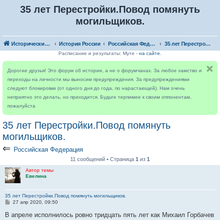
35 лет Перестройки.Повод помянуть
могильщиков.
Исторический форум
История России
Российская Федерация
35 лет Перестройки.Повод помянуть могильщиков.
Расписание и результаты: Муте -
на сайте
.
Дорогие друзья! Это форум об истории, а не о форумчанах. За любое хамство и
переходы на личности мы выносим предупреждения. За предупреждениями
следуют блокировки (от одного дня до года, по нарастающей). Нам очень
неприятно это делать, но приходится. Будьте терпимее к своим оппонентам,
пожалуйста
35 лет Перестройки.Повод помянуть
могильщиков.
⇐
Российская Федерация
11 сообщений • Страница
1
из
1
Автор темы
Евелина
35 лет Перестройки.Повод помянуть могильщиков.
С
27 апр 2020, 09:50
о
о
В апреле исполнилось ровно тридцать пять лет как Михаил Горбачев
б