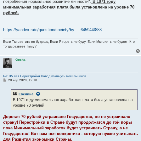
потребления нормальное развитие личности".
В 1971 году
минимальная заработная плата была установлена на уровне 70
рублей.
https://yandex.ru/q/question/society/by ... 645944f888
Если Ты светить не будешь, Если Я гореть не буду, Если Мы сиять не будем, Кто
тогда развеет Тьму?
Gosha
Re: 35 лет Перестройки.Повод помянуть могильщиков.
С
29 апр 2020, 12:10
о
о
б
Евелина
:
щ
е
В 1971 году минимальная заработная плата была установлена на
н
уровне 70 рублей.
и
е
Дорогая 70 рублей устраивало Государство, но не устраивало
страну! Перестройки в Стране будут продолжатся до той поры
пока Минимальный заработок будет устраивать Страну, а не
Государство! Вот вам вся конкретика - которую нужно учитывать
для Развития экономики Страны.