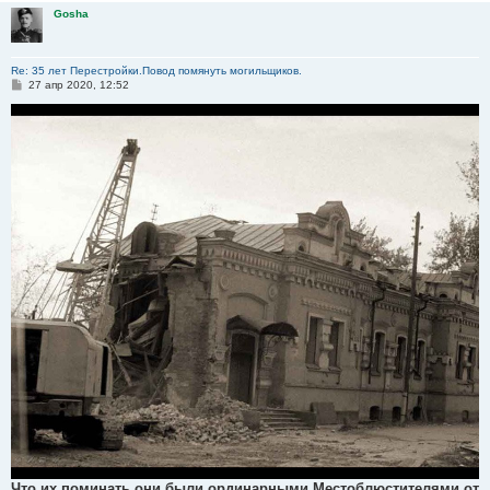
Gosha
Re: 35 лет Перестройки.Повод помянуть могильщиков.
С
27 апр 2020, 12:52
о
о
б
щ
е
н
и
е
Что их поминать они были ординарными Местоблюстителями от