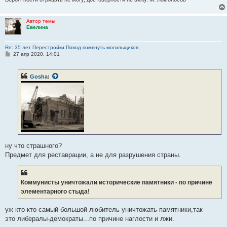
Автор темы
Евелина
Re: 35 лет Перестройки.Повод помянуть могильщиков.
С
27 апр 2020, 14:01
о
о
б
Gosha
:
щ
е
н
и
е
ну что страшного?
Предмет для реставрации, а не для разрушения страны.
Коммунисты уничтожали исторические памятники - по причине
элементарного стыда!
уж кто-кто самый большой любитель уничтожать памятники,так
это либералы-демократы...по причине наглости и лжи.