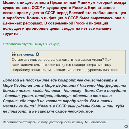
е
Можно к нищете отнести Прожиточный Минимум который всегда
существовал в СССР и существует в России. Единственное
веское преимущество СССР перед Россией это стабильность цен
и заработка. Конечно инфляция в СССР была выражалась она в
Денежных реформах. В современной России инфляция
ползущая и договорные цены, сводят на нет все желание
трудится.
Отправлено спустя 8 минут 30 секунд:
крысовод
:
Остается лишь вопрос: зачем жить, в чем смысл жизни? При
капитализме смысл жизни сводится к слаще пожрать и тому
подобному, капитализм низводит человека на уровень животного.
Дорогой не подскажите где комфортнее существовать в
Мире Изобилия или в Мире Дефицита? Наверно Мир Дефицита
больше похож, когда Человек - Человеку - Волк. Сами посудите
- достал, урвал, отобрал, обманул. обвесил и это все в
Стране, где порой не хватала народу хлеба. Вы в таких
местах не были? Многие в СССР вынуждены были жить, куда
не привозят и не завозят самое необходимое.
Вероятности отрицать не могу, достоверности не вижу. М. Ломоносов