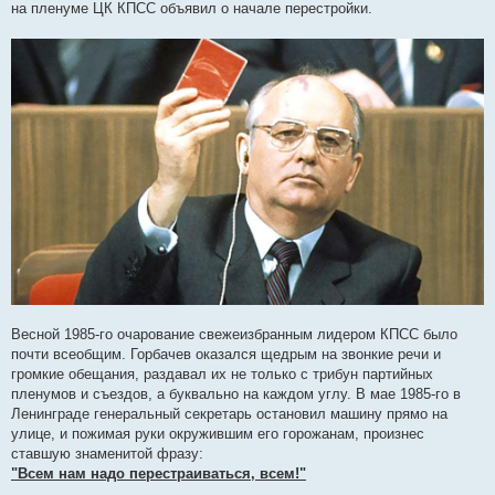
на пленуме ЦК КПСС объявил о начале перестройки.
щ
е
н
и
е
Весной 1985-го очарование свежеизбранным лидером КПСС было
почти всеобщим. Горбачев оказался щедрым на звонкие речи и
громкие обещания, раздавал их не только с трибун партийных
пленумов и съездов, а буквально на каждом углу. В мае 1985-го в
Ленинграде генеральный секретарь остановил машину прямо на
улице, и пожимая руки окружившим его горожанам, произнес
ставшую знаменитой фразу:
"Всем нам надо перестраиваться, всем!"