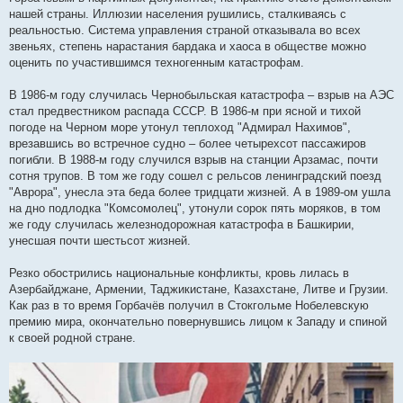
нашей страны. Иллюзии населения рушились, сталкиваясь с
реальностью. Система управления страной отказывала во всех
звеньях, степень нарастания бардака и хаоса в обществе можно
оценить по участившимся техногенным катастрофам.
В 1986-м году случилась Чернобыльская катастрофа – взрыв на АЭС
стал предвестником распада СССР. В 1986-м при ясной и тихой
погоде на Черном море утонул теплоход "Адмирал Нахимов",
врезавшись во встречное судно – более четырехсот пассажиров
погибли. В 1988-м году случился взрыв на станции Арзамас, почти
сотня трупов. В том же году сошел с рельсов ленинградский поезд
"Аврора", унесла эта беда более тридцати жизней. А в 1989-ом ушла
на дно подлодка "Комсомолец", утонули сорок пять моряков, в том
же году случилась железнодорожная катастрофа в Башкирии,
унесшая почти шестьсот жизней.
Резко обострились национальные конфликты, кровь лилась в
Азербайджане, Армении, Таджикистане, Казахстане, Литве и Грузии.
Как раз в то время Горбачёв получил в Стокгольме Нобелевскую
премию мира, окончательно повернувшись лицом к Западу и спиной
к своей родной стране.