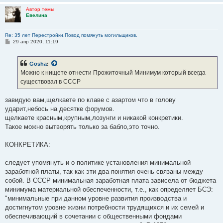
Автор темы
Евелина
Re: 35 лет Перестройки.Повод помянуть могильщиков.
С
29 апр 2020, 11:19
о
о
б
Gosha
:
щ
е
Можно к нищете отнести Прожиточный Минимум который всегда
н
существовал в СССР
и
е
завидую вам,щелкаете по клаве с азартом что в голову
ударит,небось на десятке форумов.
щелкаете красным,крупным,лозунги и никакой конкретики.
Такое можно вытворять только за бабло,это точно.
КОНКРЕТИКА:
следует упомянуть и о политике установления минимальной
заработной платы, так как эти два понятия очень связаны между
собой. В СССР минимальная заработная плата зависела от бюджета
минимума материальной обеспеченности, т.е., как определяет БСЭ:
"минимальные при данном уровне развития производства и
достигнутом уровне жизни потребности трудящихся и их семей и
обеспечивающий в сочетании с общественными фондами