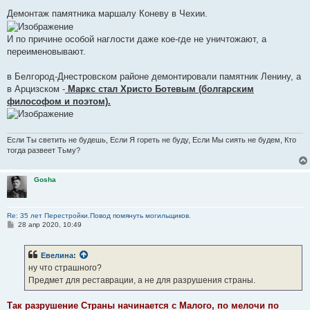
Демонтаж памятника маршалу Коневу в Чехии.
И по причине особой наглости даже кое-где не уничтожают, а
переименовывают.
в Белгород-Днестровском районе демонтировали памятник Ленину, а
в Арцизском -
Маркс стал Христо Ботевым (болгарским
философом и поэтом).
Если Ты светить не будешь, Если Я гореть не буду, Если Мы сиять не будем, Кто
тогда развеет Тьму?
Gosha
Re: 35 лет Перестройки.Повод помянуть могильщиков.
С
28 апр 2020, 10:49
о
о
б
Евелина
:
щ
е
ну что страшного?
н
Предмет для реставрации, а не для разрушения страны.
и
е
Так разрушение Страны начинается с Малого, по мелочи по