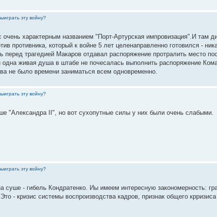
выиграть эту войну?
 очень характерным названием "Порт-Артурская импровизация".И там диаг
ротив противника, который к войне 5 лет целенаправленно готовился - ни
чь перед трагедией Макаров отдавал распоряжение протралить место пос
 одна живая душа в штабе не почесалась выполнить распоряжение Ком
ова не было времени заниматься всем одновременно.
выиграть эту войну?
е "Александра II", но вот сухопутные силы у них были очень слабыми.
выиграть эту войну?
на суше - гибель Кондратенко. Иы имеем интересную закономерность: г
 Это - кризис системы воспроизводства кадров, признак общего крризиса