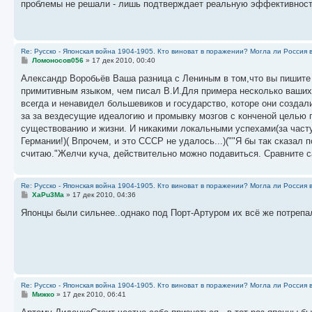
е
проблемы не решали - лишь подтверждает реальную эффективност
н
и
е
Re: Русско - Японская война 1904-1905. Кто виноват в поражении? Могла ли Россия 
С
Ломоносов056
»
17 дек 2010, 00:40
о
о
Александр Воробьёв Ваша разница с Лениным в том,что вы пишите т
б
примитивным языком, чем писал В.И.Для примера несколько ваших 
щ
е
всегда и ненавидел большевиков и государство, которе они создал
н
за за вездесущие идеалогию и промывку мозгов с конченой целью 
и
е
существованию и жизни. И никакими локальными успехами(за часту
Германии!)( Впрочем, и это СССР не удалось...)(""Я бы так сказал
считаю."Желчи куча, действительно можно подавиться. Сравните с
Re: Русско - Японская война 1904-1905. Кто виноват в поражении? Могла ли Россия 
С
XaPu3Ma
»
17 дек 2010, 04:36
о
о
Японцы были сильнее..однако под Порт-Артуром их всё же потрепа
б
щ
е
н
и
е
Re: Русско - Японская война 1904-1905. Кто виноват в поражении? Могла ли Россия 
С
Мижко
»
17 дек 2010, 06:41
о
о