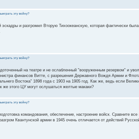
выиграть эту войну?
 эскадры и разгромил Вторую Тихоокеанскую, которая фактически была 
.
выиграть эту войну?
оточенный на театре и не ослабленный "вооруженным резервом" и уволь
министра финансов Витте, с разрешения Державного Вождя Армии и Флот
ьнего Востока" 1898 года с 1903 на 1905 год. Как же, ведь если Велик
как же этого ЦУ могут ослушаться желтые макаки?
выиграть эту войну?
дготовка командования, обеспечение, настроение войск. Сравните все э
азгром Квантунской армии в 1945 очень отличается от действий Русской 