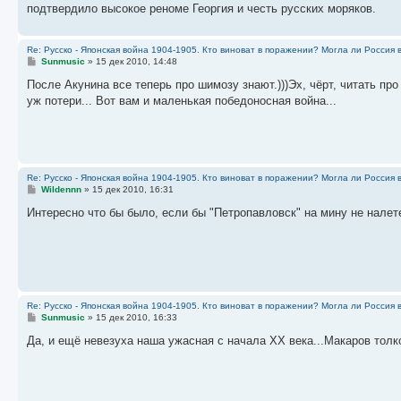
подтвердило высокое реноме Георгия и честь русских моряков.
Re: Русско - Японская война 1904-1905. Кто виноват в поражении? Могла ли Россия 
С
Sunmusic
»
15 дек 2010, 14:48
о
о
После Акунина все теперь про шимозу знают.)))Эх, чёрт, читать про
б
уж потери... Вот вам и маленькая победоносная война...
щ
е
н
и
е
Re: Русско - Японская война 1904-1905. Кто виноват в поражении? Могла ли Россия 
С
Wildennn
»
15 дек 2010, 16:31
о
о
Интересно что бы было, если бы "Петропавловск" на мину не налет
б
щ
е
н
и
е
Re: Русско - Японская война 1904-1905. Кто виноват в поражении? Могла ли Россия 
С
Sunmusic
»
15 дек 2010, 16:33
о
о
Да, и ещё невезуха наша ужасная с начала XX века...Макаров тол
б
щ
е
н
и