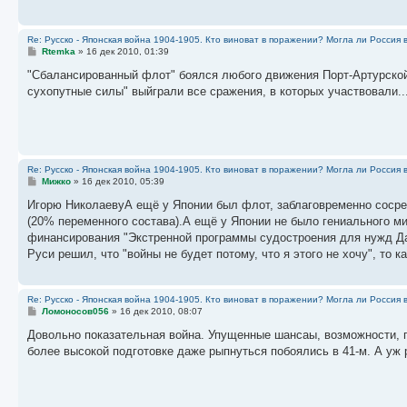
е
Re: Русско - Японская война 1904-1905. Кто виноват в поражении? Могла ли Россия 
С
Rtemka
»
16 дек 2010, 01:39
о
о
"Сбалансированный флот" боялся любого движения Порт-Артурской
б
сухопутные силы" выйграли все сражения, в которых участвовали..
щ
е
н
и
е
Re: Русско - Японская война 1904-1905. Кто виноват в поражении? Могла ли Россия 
С
Мижко
»
16 дек 2010, 05:39
о
о
Игорю НиколаевуА ещё у Японии был флот, заблаговременно сосред
б
(20% переменного состава).А ещё у Японии не было гениального 
щ
е
финансирования "Экстренной программы судостроения для нужд Дал
н
Руси решил, что "войны не будет потому, что я этого не хочу", то 
и
е
Re: Русско - Японская война 1904-1905. Кто виноват в поражении? Могла ли Россия 
С
Ломоносов056
»
16 дек 2010, 08:07
о
о
Довольно показательная война. Упущенные шансаы, возможности, по
б
более высокой подготовке даже рыпнуться побоялись в 41-м. А уж р
щ
е
н
и
е