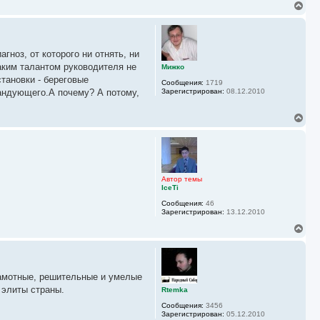
н
В
а
е
ч
р
а
н
л
у
у
ноз, от которого ни отнять, ни
т
ь
каким талантом руководителя не
Мижко
с
тановки - береговые
Сообщения:
1719
я
андующего.А почему? А потому,
Зарегистрирован:
08.12.2010
к
н
а
В
ч
е
а
р
л
н
у
у
т
ь
Автор темы
с
IceTi
я
Сообщения:
46
к
Зарегистрирован:
13.12.2010
н
а
В
ч
е
а
р
л
н
у
у
рамотные, решительные и умелые
т
ь
 элиты страны.
Rtemka
с
Сообщения:
3456
я
Зарегистрирован:
05.12.2010
к