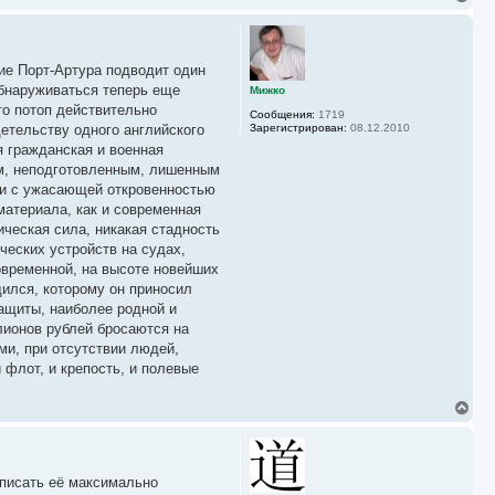
а
е
ч
р
а
н
л
у
у
ие Порт-Артура подводит один
т
ь
обнаруживаться теперь еще
Мижко
с
то потоп действительно
Сообщения:
1719
я
детельству одного английского
Зарегистрирован:
08.12.2010
к
я гражданская и военная
н
а
ым, неподготовленным, лишенным
ч
или с ужасающей откровенностью
а
материала, как и современная
л
у
ическая сила, никакая стадность
ческих устройств на судах,
овременной, на высоте новейших
дился, которому он приносил
ащиты, наиболее родной и
ллионов рублей бросаются на
ми, при отсутствии людей,
флот, и крепость, и полевые
В
е
р
н
у
аписать её максимально
т