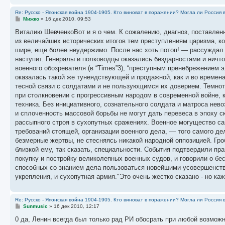
Re: Русско - Японская война 1904-1905. Кто виноват в поражении? Могла ли Россия 
С
Мижко
»
16 дек 2010, 09:53
о
о
Виталию ШевченкоВот и я о чем. К сожалению, диагноз, поставлен
б
из величайших исторических итогов тем преступлениям царизма, к
щ
е
шире, еще более неудержимо. После нас хоть потоп! — рассуждал к
н
наступит. Генералы и полководцы оказались бездарностями и ничто
и
е
военного обозревателя (в “Times”3), “преступным пренебрежением 
оказалась такой же тунеядствующей и продажной, как и во времен
тесной связи с солдатами и не пользующимся их доверием. Темнот
при столкновении с прогрессивным народом в современной войне, к
техника. Без инициативного, сознательного солдата и матроса нев
и сплоченность массовой борьбы не могут дать перевеса в эпоху 
рассыпного строя в сухопутных сражениях. Военное могущество с
требований стоящей, организации военного дела, — того самого де
безмерные жертвы, не стесняясь никакой народной оппозицией. Гр
близкой ему, так сказать, специальности. События подтвердили пра
покупку и постройку великолепных военных судов, и говорили о бе
способных со знанием дела пользоваться новейшими усовершенство
укрепления, и сухопутная армия."Это очень жестко сказано - но каж
Re: Русско - Японская война 1904-1905. Кто виноват в поражении? Могла ли Россия 
С
Sunmusic
»
16 дек 2010, 12:17
о
о
0 да, Ленин всегда был только рад РИ обосрать при любой возмож
б