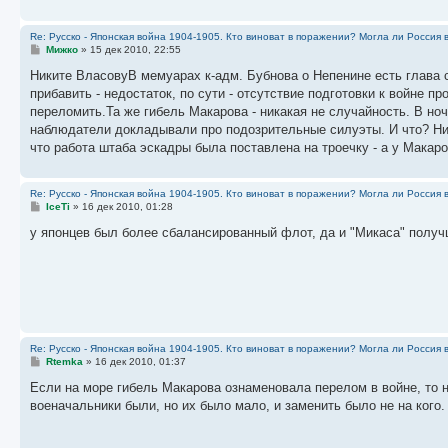
е
Re: Русско - Японская война 1904-1905. Кто виноват в поражении? Могла ли Россия 
С
Мижко
»
15 дек 2010, 22:55
о
о
Никите ВласовуВ мемуарах к-адм. Бубнова о Непенине есть глава с
б
прибавить - недостаток, по сути - отсутствие подготовки к войне п
щ
е
переломить.Та же гибель Макарова - никакая не случайность. В но
н
наблюдатели докладывали про подозрительные силуэты. И что? Ни
и
е
что работа штаба эскадры была поставлена на троечку - а у Макар
Re: Русско - Японская война 1904-1905. Кто виноват в поражении? Могла ли Россия 
С
IceTi
»
16 дек 2010, 01:28
о
о
у японцев был более сбалансированный флот, да и "Микаса" получш
б
щ
е
н
и
е
Re: Русско - Японская война 1904-1905. Кто виноват в поражении? Могла ли Россия 
С
Rtemka
»
16 дек 2010, 01:37
о
о
Если на море гибель Макарова ознаменовала перелом в войне, то 
б
военачальники были, но их было мало, и заменить было не на кого.
щ
е
н
и