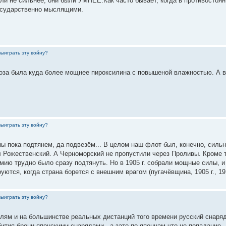
ыли не сильнее, они были УМНЕЕ.Как часто бывает, когда в противостоян
государственно мыслящими.
выиграть эту войну?
моза была куда более мощнее пироксилина с повышеной влажностью. А в
выиграть эту войну?
мы пока подтянем, да подвезём... В целом наш флот был, конечно, сильн
ёл Рожественский. А Черноморский не пропустили через Проливы. Кроме 
мию трудно было сразу подтянуть. Но в 1905 г. собрали мощные силы, 
тся, когда страна борется с внешним врагом (пугачёвщина, 1905 г., 1917
выиграть эту войну?
елям и на большинстве реальных дистанций того времени русский снаря
тия брони японскими снарядами - а зато по японцам что не попадание -