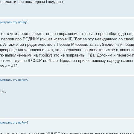
ь власти при последнем Государе.
выиграть эту войну?
о, с чем легко спорить, не про поражения страны, а про победы, да ещ
перлов про РОДИНУ (пишет историк!!!):"Вот за эту невиданную по своей
и. А также: за предательство в Первой Мировой, за за ублюдочный приц
превращения человека в скот, за совершенно наплевательское отношени
ю выполненными на тройку) это не поправить. ""Да! Догоним и перегон
 по теме - лучше б СССР не было. Вреда он принёс нашему народу намно
ами с #12.
выиграть эту войну?
ли..
выиграть эту войну?