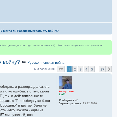
и? Могла ли Россия выиграть эту войну?
(от одного дня до года, по нарастающей). Нам очень неприятно это делать, но
у войну?
⇐
Русско-японская война
Страница
1
из
27
1
2
3
4
5
27
Сл
663 сообщения
…
победить. а разведка доложила
сти, но ошиблась с тем, какая
Автор темы
IceTi
", т.к. в действительности
"верхнюю Т" и победа уже была
Сообщения:
46
Зарегистрирован:
13.12.2010
"Бородино" и другие, были не
есть.имхо Цусима - один из
 57-мм пукалкой, оно