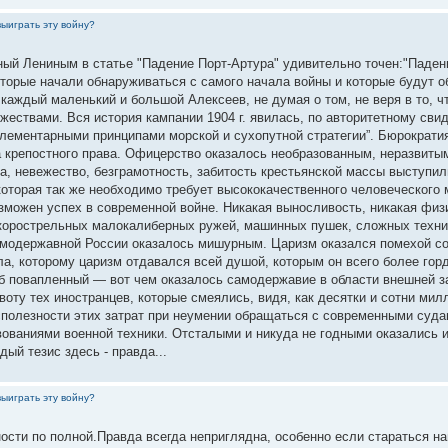
выиграть эту войну?
ный Лениным в статье "Падение Порт-Артура" удивительно точен:"Паден
оторые начали обнаруживаться с самого начала войны и которые будут 
аждый маленький и большой Алексеев, не думая о том, не веря в то, ч
жествами. Вся история кампании 1904 г. явилась, по авторитетному сви
элементарными принципами морской и сухопутной стратегии”. Бюрократи
а крепостного права. Офицерство оказалось необразованным, неразвит
а, невежество, безграмотность, забитость крестьянской массы выступ
оторая так же необходимо требует высококачественного человеческого 
озможен успех в современной войне. Никакая выносливость, никакая физ
скорострельных малокалиберных ружей, машинных пушек, сложных техни
амодержавной России оказалось мишурным. Царизм оказался помехой с
ла, которому царизм отдавался всей душой, которым он всего более гор
об повапленный — вот чем оказалось самодержавие в области внешней з
воту тех иностранцев, которые смеялись, видя, как десятки и сотни ми
сполезности этих затрат при неумении обращаться с современными суда
ваниями военной техники. Отсталыми и никуда не годными оказались и 
дый тезис здесь - правда...
выиграть эту войну?
ности по полной.Правда всегда неприглядна, особенно если стараться н