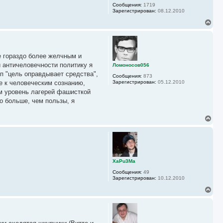
Сообщения:
1719
я
Зарегистрирован:
08.12.2010
к
н
В
а
е
ч
р
а
н
л
у
у
е гораздо более желчным и
т
ь
 античеловечности политику я
Ломоносов056
с
ип "цель оправдывает средства",
Сообщения:
873
я
е к человеческим сознанию,
Зарегистрирован:
05.12.2010
к
им уровень лагерей фашисткой
н
а
го больше, чем пользы, я
ч
а
В
л
е
у
р
н
у
т
ь
XaPu3Ma
с
Сообщения:
49
я
Зарегистрирован:
10.12.2010
к
н
В
а
е
ч
р
а
н
л
у
у