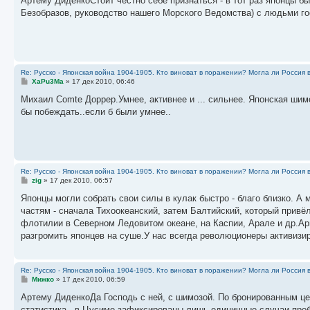
Артему ДиденкоСтоит честно себе признаться - в тот раз японцы б
б
Безобразов, руководство нашего Морского Ведомства) с людьми 
щ
е
н
и
е
Re: Русско - Японская война 1904-1905. Кто виноват в поражении? Могла ли Россия 
С
XaPu3Ma
»
17 дек 2010, 06:46
о
о
Михаил Comte Доррер.Умнее, активнее и ... сильнее. Японская ши
б
бы побеждать..если б были умнее..
щ
е
н
и
е
Re: Русско - Японская война 1904-1905. Кто виноват в поражении? Могла ли Россия 
С
zig
»
17 дек 2010, 06:57
о
о
Японцы могли собрать свои силы в кулак быстро - благо близко. А 
б
частям - сначала Тихоокеанский, затем Балтийский, который прив
щ
е
флотилии в Северном Ледовитом океане, на Каспии, Арале и др.Ар
н
разгромить японцев на суше.У нас всегда революционеры активизирую
и
е
Re: Русско - Японская война 1904-1905. Кто виноват в поражении? Могла ли Россия 
С
Мижко
»
17 дек 2010, 06:59
о
о
Артему ДиденкоДа Господь с ней, с шимозой. По бронированным ц
б
статистика - в Цусиме зафиксированы лишь единичные случаи проби