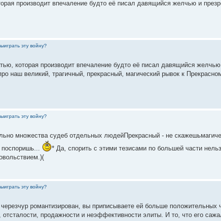
торая производит впечаление будто её писал давящийся желчью и презр
выиграть эту войну?
тью, которая производит впечаление будто её писал давящийся желчью 
ь про наш великий, трагичный, прекрасный, магический рывок к Прекрасн
выиграть эту войну?
тельно множества судеб отдельных людейПрекрасный - не скажешьмагиче
е поспоришь...
* Да, спорить с этими тезисами по большей части нель
овольствием.)(
выиграть эту войну?
 черезчур романтизирован, вы приписываете ей больше положительных ч
 отсталости, продажности и неэффективности элиты. И то, что его сажал