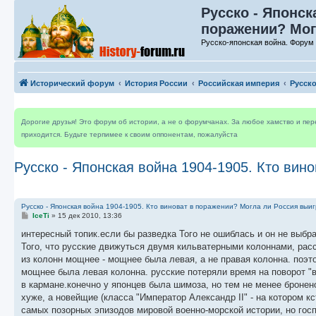
Русско - Японск
поражении? Мог
Русско-японская война. Форум 
Исторический форум
История России
Российская империя
Русск
Дорогие друзья! Это форум об истории, а не о форумчанах. За любое хамство и пе
приходится. Будьте терпимее к своим оппонентам, пожалуйста
Русско - Японская война 1904-1905. Кто вин
Русско - Японская война 1904-1905. Кто виноват в поражении? Могла ли Россия выиг
С
IceTi
»
15 дек 2010, 13:36
о
о
интересный топик.если бы разведка Того не ошиблась и он не выбр
б
Того, что русские движуться двумя кильватерными колоннами, расс
щ
е
из колонн мощнее - мощнее была левая, а не правая колонна. поэто
н
мощнее была левая колонна. русские потеряли время на поворот "в
и
е
в кармане.конечно у японцев была шимоза, но тем не менее бронено
хуже, а новейщие (класса "Император Александр II" - на котором 
самых позорных эпизодов мировой военно-морской истории, но госпи