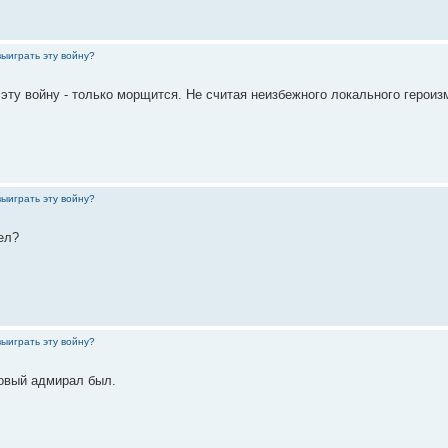
выиграть эту войну?
 эту войну - только морщится. Не считая неизбежного локального героиз
выиграть эту войну?
ел?
выиграть эту войну?
ковый адмирал был.