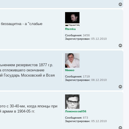
н
В
а
е
ч
р
а
н
л
у
у
беззащитна - а "слабые
т
ь
Rtemka
с
Сообщения:
3456
я
Зарегистрирован:
05.12.2010
к
н
В
а
е
ч
р
а
н
л
у
у
нением резервистов 1877 г.р.
т
ь
а отложившего окончание
Мижко
с
ий Государь Московский и Всея
Сообщения:
1719
я
Зарегистрирован:
08.12.2010
к
н
В
а
е
ч
р
а
н
л
у
у
то с 30-40-ми, когда японцы при
т
ь
армии в 1904-05 гг.
Ломоносов056
с
Сообщения:
873
я
Зарегистрирован:
05.12.2010
к
н
В