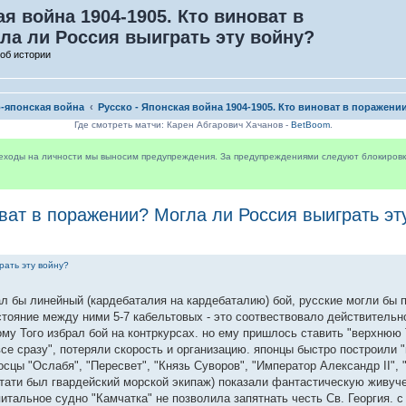
ая война 1904-1905. Кто виноват в
ла ли Россия выиграть эту войну?
об истории
о-японская война
Русско - Японская война 1904-1905. Кто виноват в поражени
Где смотреть матчи: Карен Абгарович Хачанов -
BetBoom
.
реходы на личности мы выносим предупреждения. За предупреждениями следуют блокировки 
оват в поражении? Могла ли Россия выиграть эт
рать эту войну?
ал бы линейный (кардебаталия на кардебаталию) бой, русские могли бы 
тояние между ними 5-7 кабельтовых - это соотвествовало действительно
му Того избрал бой на контркурсах. но ему пришлось ставить "верхнюю Т
се сразу", потеряли скорость и организацию. японцы быстро построили 
сцы "Ослабя", "Пересвет", "Князь Суворов", "Император Александр II", 
кстати был гвардейский морской экипаж) показали фантастическую живуч
тальное судно "Камчатка" не позволила запятнать честь Св. Георгия. с