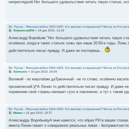
неприглядной.Нет большого удовольствия читать такую статью, ко
щ
е
н
и
е
Re: Русско - Японская война 1904-1905. Кто виноват в поражении? Могла ли Россия 
С
Ломоносов056
»
16 дек 2010, 13:19
о
о
Александр Воробьёв "Нет большого удовольствия читать такую ста
б
особенно, когда в таких статьях ложь про наши 20-50-е годы. Лож
щ
е
действительно писал правду. И даже не поспоришь...
н
и
е
Re: Русско - Японская война 1904-1905. Кто виноват в поражении? Могла ли Россия 
С
Sunmusic
»
16 дек 2010, 16:04
о
о
Великий - по маштабам даТрагичный - не то слово, особенно каса
б
щ
прозаический.)(*А Ленин то действительно писал правду. И даже н
е
поражении своё страны напишет сухо и лаконично, а тут с таким уд
н
и
е
Re: Русско - Японская война 1904-1905. Кто виноват в поражении? Могла ли Россия 
С
Мижко
»
16 дек 2010, 19:37
о
о
Александру ВоробьевуА мне кажется, что образ РИ в ваших глазах
б
имела.Ленин пишет о совершенно реальных язвах - безграмотности,
щ