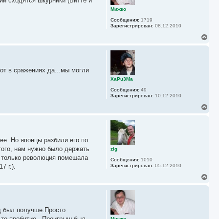
ии сходятся шкурники (Витте и
т
ь
Мижко
с
Сообщения:
1719
я
Зарегистрирован:
08.12.2010
к
н
В
а
е
ч
р
а
н
л
у
у
от в сражениях да...мы могли
т
ь
XaPu3Ma
с
Сообщения:
49
я
Зарегистрирован:
10.12.2010
к
н
В
а
е
ч
р
а
н
л
у
у
ее. Но японцы разбили его по
т
ь
того, нам нужно было держать
zig
с
и только революция помешала
Сообщения:
1010
я
 г.).
Зарегистрирован:
05.12.2010
к
н
В
а
е
ч
р
а
н
л
у
у
д был получше.Просто
т
ь
 то пробитие...Проигрыш был
Мижко