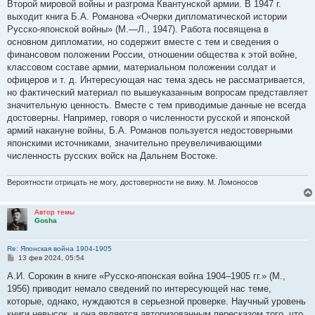
Второй мировой войны и разгрома Квантунской армии. В 1947 г.
щ
е
выходит книга Б.А. Романова «Очерки дипломатической истории
н
Русско-японской войны» (М.—Л., 1947). Работа посвящена в
и
е
основном дипломатии, но содержит вместе с тем и сведения о
финансовом положении России, отношении общества к этой войне,
классовом составе армии, материальном положении солдат и
офицеров и т. д. Интересующая нас тема здесь не рассматривается,
но фактический материал по вышеуказанным вопросам представляет
значительную ценность. Вместе с тем приводимые данные не всегда
достоверны. Например, говоря о численности русской и японской
армий накануне войны, Б.А. Романов пользуется недостоверными
японскими источниками, значительно преувеличивающими
численность русских войск на Дальнем Востоке.
Вероятности отрицать не могу, достоверности не вижу. М. Ломоносов
Автор темы
Gosha
Re: Японская война 1904-1905
С
13 фев 2024, 05:54
о
о
А.И. Сорокин в книге «Русско-японская война 1904–1905 гг.» (М.,
б
1956) приводит немало сведений по интересующей нас теме,
щ
е
которые, однако, нуждаются в серьезной проверке. Научный уровень
н
книги невысок, и она является авторизованным пересказом того, что