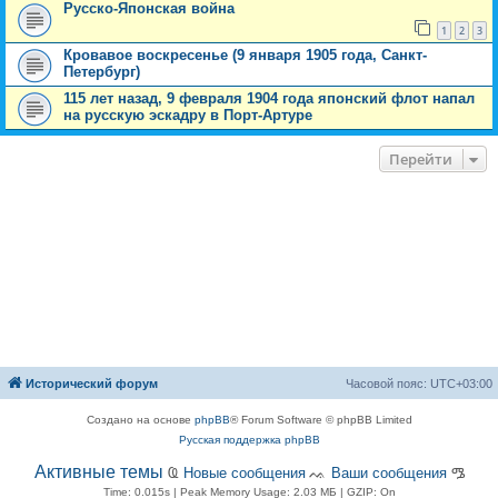
Русско-Японская война
1
2
3
Кровавое воскресенье (9 января 1905 года, Санкт-
Петербург)
115 лет назад, 9 февраля 1904 года японский флот напал
на русскую эскадру в Порт-Артуре
Перейти
Исторический форум
Часовой пояс:
UTC+03:00
Создано на основе
phpBB
® Forum Software © phpBB Limited
Русская поддержка phpBB
Активные темы
Ҩ
Новые сообщения
ᨕ
Ваши сообщения
ᎂ
Time: 0.015s
| Peak Memory Usage: 2.03 МБ | GZIP: On