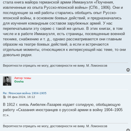
стала книга майора германской армии Иммануэля «Поучения,
извлеченные из опыта Русско-японской войны» (СПб., 1906). Они и
последующие за ней работы старались обобщить опыт Русско-
японской войны, в основном боевых действий, и предназначались
для изучения командным составом зарубежных армий. У нас
перепечатывали эту серию с такой же целью. В этих книгах, в том
числе и в работе Иммануэля, есть страницы, посвященные военной
технике, снабжению и т. д., однако рассматриваются они главным
образом на театре боевых действий, а если и встречаются
отдельные моменты, относящиеся к интересующей нас теме, то они
довольно редки.
Вероятности отрицать не могу, достоверности не вижу. М. Ломоносов
Автор темы
Gosha
Re: Японская война 1904-1905
С
06 фев 2024, 16:12
о
о
В 1912 г. князь Амбелек-Лазарев издает солидную, обобщающую
б
работу «Сказания иностранцев о русской армии в войну 1904–1905
щ
е
гг.».
н
и
е
Вероятности отрицать не могу, достоверности не вижу. М. Ломоносов