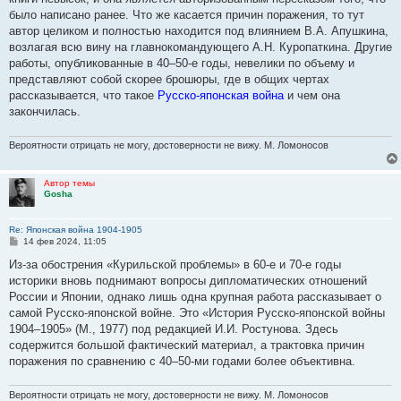
и
е
было написано ранее. Что же касается причин поражения, то тут
автор целиком и полностью находится под влиянием В.А. Апушкина,
возлагая всю вину на главнокомандующего А.Н. Куропаткина. Другие
работы, опубликованные в 40–50-е годы, невелики по объему и
представляют собой скорее брошюры, где в общих чертах
рассказывается, что такое
Русско-японская война
и чем она
закончилась.
Вероятности отрицать не могу, достоверности не вижу. М. Ломоносов
Автор темы
Gosha
Re: Японская война 1904-1905
С
14 фев 2024, 11:05
о
о
Из-за обострения «Курильской проблемы» в 60-е и 70-е годы
б
историки вновь поднимают вопросы дипломатических отношений
щ
е
России и Японии, однако лишь одна крупная работа рассказывает о
н
самой Русско-японской войне. Это «История Русско-японской войны
и
е
1904–1905» (М., 1977) под редакцией И.И. Ростунова. Здесь
содержится большой фактический материал, а трактовка причин
поражения по сравнению с 40–50-ми годами более объективна.
Вероятности отрицать не могу, достоверности не вижу. М. Ломоносов