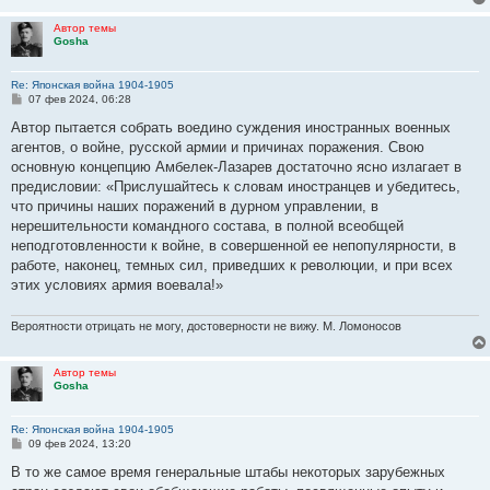
Автор темы
Gosha
Re: Японская война 1904-1905
С
07 фев 2024, 06:28
о
о
Автор пытается собрать воедино суждения иностранных военных
б
агентов, о войне, русской армии и причинах поражения. Свою
щ
е
основную концепцию Амбелек-Лазарев достаточно ясно излагает в
н
предисловии: «Прислушайтесь к словам иностранцев и убедитесь,
и
е
что причины наших поражений в дурном управлении, в
нерешительности командного состава, в полной всеобщей
неподготовленности к войне, в совершенной ее непопулярности, в
работе, наконец, темных сил, приведших к революции, и при всех
этих условиях армия воевала!»
Вероятности отрицать не могу, достоверности не вижу. М. Ломоносов
Автор темы
Gosha
Re: Японская война 1904-1905
С
09 фев 2024, 13:20
о
о
В то же самое время генеральные штабы некоторых зарубежных
б