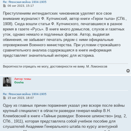
Re: Японская война 1904-1905
С
06 окт 2023, 15:17
о
о
Преступлениям интендантских чиновников уделяет все свое
б
внимание журналист Ф. Купчинский, автор книги «Герои тыла» (СПб.,
щ
е
1908). Сюда вошли статьи Ф. Купчинского, печатавшиеся в разное
н
время в газете «Русь». В книге много домыслов, слухов и газетных
и
е
уток, однако немало и подлинных фактов. Автор, выдвигая
обвинения, не забывает печатать рядом с ними официальные
опровержения Военного министерства. При условии строжайшего
сравнительного анализа содержащаяся в книге информация
представляет значительный интерес для историка.
Вероятности отрицать не могу, достоверности не вижу. М. Ломоносов
Автор темы
Gosha
Re: Японская война 1904-1905
С
15 окт 2023, 18:07
о
о
Одну из главных причин поражения указал уже вскоре после войны
б
крупный специалист в области разведки генерал-майор В.Н.
щ
е
Клембовский в книге «Тайные разведки: Военное шпионство» (изд. 2,
н
СПб., 1911), которая представляла собой учебное пособие для
и
е
слушателей Академии Генерального штаба по курсу агентурной