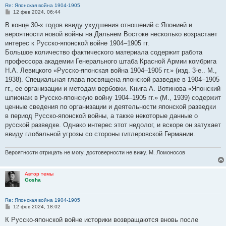
Re: Японская война 1904-1905
С
12 фев 2024, 06:44
о
о
В конце 30-х годов ввиду ухудшения отношений с Японией и
б
вероятности новой войны на Дальнем Востоке несколько возрастает
щ
е
интерес к Русско-японской войне 1904–1905 гг.
н
Большое количество фактического материала содержит работа
и
е
профессора академии Генерального штаба Красной Армии комбрига
Н.А. Левицкого «Русско-японская война 1904–1905 гг.» (изд. 3-е.. М.,
1938). Специальная глава посвящена японской разведке в 1904–1905
гг., ее организации и методам вербовки. Книга А. Вотинова «Японский
шпионаж в Русско-японскую войну 1904–1905 гг.» (М., 1939) содержит
ценные сведения по организации и деятельности японской разведки
в период Русско-японской войны, а также некоторые данные о
русской разведке. Однако интерес этот недолог, и вскоре он затухает
ввиду глобальной угрозы со стороны гитлеровской Германии.
Вероятности отрицать не могу, достоверности не вижу. М. Ломоносов
Автор темы
Gosha
Re: Японская война 1904-1905
С
12 фев 2024, 18:02
о
о
К Русско-японской войне историки возвращаются вновь после
б