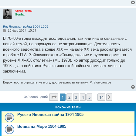
Автор темы
Gosha
Re: Японская война 1904-1905
С
15 фев 2024, 15:27
о
о
В 70–80-е годы выходят исследования, так или иначе связанные с
б
нашей темой, но впрямую ее не затрагивающие. Деятельность
щ
е
военного ведомства в конце XIX — начале XX века рассматривается
н
в работе П.А. Зайончковского «Самодержавие и русская армия на
и
е
рубеже XIX–XX столетий» (М., 1973), но автор доходит только до
1903 г., а о событиях Русско-японской войны упоминает лишь в
заключении.
Вероятности отрицать не могу, достоверности не вижу. М. Ломоносов
Страница
1
из
14
1
2
3
4
5
14
След.
349 сообщений
…
Похожие темы
Русско-Японская война 1904-1905
Воина на Море 1904-1905