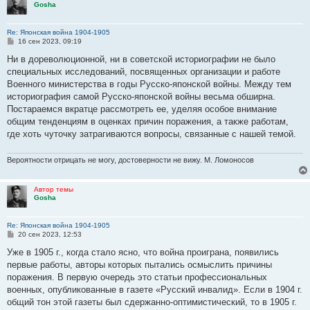
Gosha
Re: Японская война 1904-1905
С
16 сен 2023, 09:19
о
о
Ни в дореволюционной, ни в советской историографии не было
б
специальных исследований, посвященных организации и работе
щ
е
Военного министерства в годы Русско-японской войны. Между тем
н
историография самой Русско-японской войны весьма обширна.
и
е
Постараемся вкратце рассмотреть ее, уделяя особое внимание
общим тенденциям в оценках причин поражения, а также работам,
где хоть чуточку затрагиваются вопросы, связанные с нашей темой.
Вероятности отрицать не могу, достоверности не вижу. М. Ломоносов
Автор темы
Gosha
Re: Японская война 1904-1905
С
20 сен 2023, 12:53
о
о
Уже в 1905 г., когда стало ясно, что война проиграна, появились
б
первые работы, авторы которых пытались осмыслить причины
щ
е
поражения. В первую очередь это статьи профессиональных
н
военных, опубликованные в газете «Русский инвалид». Если в 1904 г.
и
е
общий тон этой газеты был сдержанно-оптимистический, то в 1905 г.