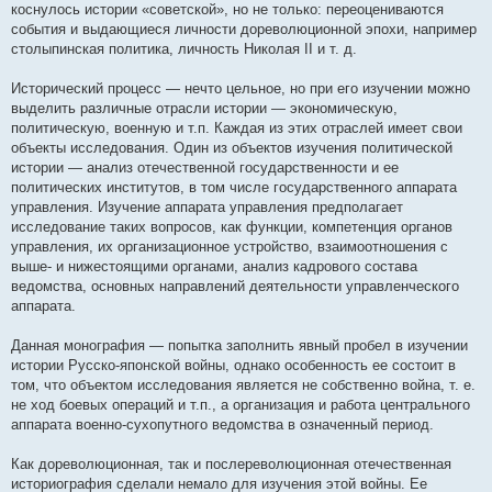
е
коснулось истории «советской», но не только: переоцениваются
события и выдающиеся личности дореволюционной эпохи, например
столыпинская политика, личность Николая II и т. д.
Исторический процесс — нечто цельное, но при его изучении можно
выделить различные отрасли истории — экономическую,
политическую, военную и т.п. Каждая из этих отраслей имеет свои
объекты исследования. Один из объектов изучения политической
истории — анализ отечественной государственности и ее
политических институтов, в том числе государственного аппарата
управления. Изучение аппарата управления предполагает
исследование таких вопросов, как функции, компетенция органов
управления, их организационное устройство, взаимоотношения с
выше- и нижестоящими органами, анализ кадрового состава
ведомства, основных направлений деятельности управленческого
аппарата.
Данная монография — попытка заполнить явный пробел в изучении
истории Русско-японской войны, однако особенность ее состоит в
том, что объектом исследования является не собственно война, т. е.
не ход боевых операций и т.п., а организация и работа центрального
аппарата военно-сухопутного ведомства в означенный период.
Как дореволюционная, так и послереволюционная отечественная
историография сделали немало для изучения этой войны. Ее