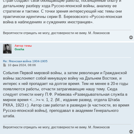
стран создают свои обобщающие работы, посвященные опыту и
щ
е
детальному разбору хода Русско-японской войны, анализу ее
н
стратегии и тактики. С точки зрения интересующей нас темы они
и
е
практически идентичны серии В. Березовского «Русско-японская
война в наблюдениях и суждениях иностранцев».
Вероятности отрицать не могу, достоверности не вижу. М. Ломоносов
Автор темы
Gosha
Re: Японская война 1904-1905
С
10 фев 2024, 08:06
о
о
События Первой мировой войны, а затем революции и Гражданской
б
войны заслоняют собой минувшую войну на Дальнем Востоке, и
щ
е
интерес к ней пропадает на долгое время. Тем не менее в 20-е годы
н
появляются работы, отчасти затрагивающие нашу тему. Сюда
и
е
следует отнести книгу П.Ф. Рябикова «Разведывательная служба в
мирное время <…>» ч. 1, 2. (М., издание развед. отдела Штаба
РККА, 1923 г.). Автор сам работал в разведке (в частности, во время
Русско-японской войны), преподавал в академии Генерального
штаба.
Вероятности отрицать не могу, достоверности не вижу. М. Ломоносов