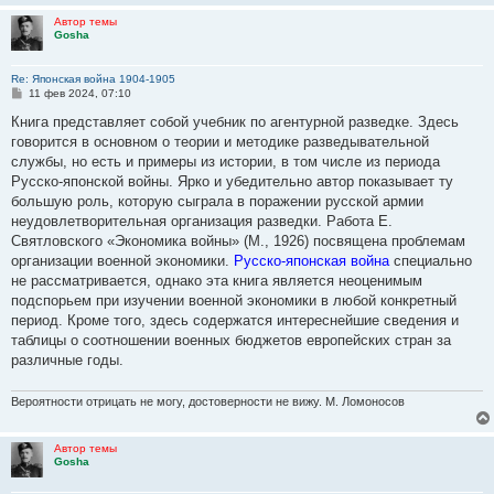
Автор темы
Gosha
Re: Японская война 1904-1905
С
11 фев 2024, 07:10
о
о
Книга представляет собой учебник по агентурной разведке. Здесь
б
говорится в основном о теории и методике разведывательной
щ
е
службы, но есть и примеры из истории, в том числе из периода
н
Русско-японской войны. Ярко и убедительно автор показывает ту
и
е
большую роль, которую сыграла в поражении русской армии
неудовлетворительная организация разведки. Работа Е.
Святловского «Экономика войны» (М., 1926) посвящена проблемам
организации военной экономики.
Русско-японская война
специально
не рассматривается, однако эта книга является неоценимым
подспорьем при изучении военной экономики в любой конкретный
период. Кроме того, здесь содержатся интереснейшие сведения и
таблицы о соотношении военных бюджетов европейских стран за
различные годы.
Вероятности отрицать не могу, достоверности не вижу. М. Ломоносов
Автор темы
Gosha