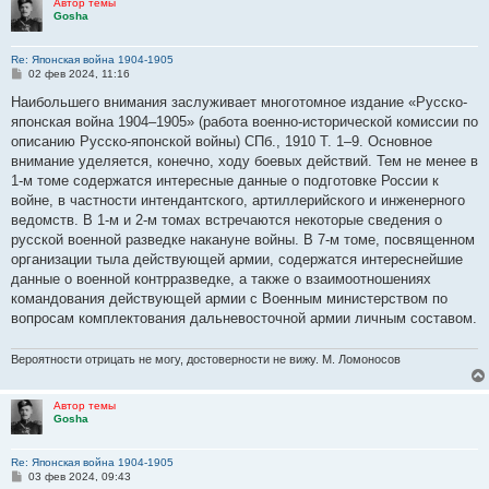
Автор темы
Gosha
Re: Японская война 1904-1905
С
02 фев 2024, 11:16
о
о
Наибольшего внимания заслуживает многотомное издание «Русско-
б
японская война 1904–1905» (работа военно-исторической комиссии по
щ
е
описанию Русско-японской войны) СПб., 1910 Т. 1–9. Основное
н
внимание уделяется, конечно, ходу боевых действий. Тем не менее в
и
е
1-м томе содержатся интересные данные о подготовке России к
войне, в частности интендантского, артиллерийского и инженерного
ведомств. В 1-м и 2-м томах встречаются некоторые сведения о
русской военной разведке накануне войны. В 7-м томе, посвященном
организации тыла действующей армии, содержатся интереснейшие
данные о военной контрразведке, а также о взаимоотношениях
командования действующей армии с Военным министерством по
вопросам комплектования дальневосточной армии личным составом.
Вероятности отрицать не могу, достоверности не вижу. М. Ломоносов
Автор темы
Gosha
Re: Японская война 1904-1905
С
03 фев 2024, 09:43
о