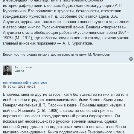
(перешедшая по наследству и в послереволюционную
щ
е
историографию) винить во всех бедах главнокомандующего А.Н.
н
Куропаткина. Его обвиняют в трусости, бездарности, отсутствии
и
е
гражданского мужества и т. д. Особенно отличился здесь В.А.
Апушкин, журналист, полковник Главного военно-судного управления
и автор ряда книг по Русско-японской войне. Венцом «творчества»
Апушкина стала обобщающая работа «Русско-японская война 1904–
1905» (М., 1911), где собраны воедино все его взгляды и ясно указан
главный виновник поражения — А.Н. Куропаткин.
Вероятности отрицать не могу, достоверности не вижу. М. Ломоносов
Автор темы
Gosha
Re: Японская война 1904-1905
С
30 сен 2023, 09:08
о
о
Впрочем, многие другие авторы, хотя большинство из них в той или
б
иной степени страдает «апушкинизмом», были более объективны.
щ
е
Генерал-лейтенант Д.П. Парский в книге «Причины наших неудач в
н
войне с Японией» (СПб., 1906) в качестве основной причины
и
е
поражения называет «государственный режим бюрократии». Он
показывает несовершенство русской военной машины, однако
основной упор делает на недостатках личного состава, а особенно
высшего командования. Книга подполковника Генерального штаба