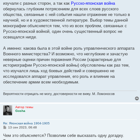
изучали с разных сторон, а так как
Русско-японская война
обернулась глубоким потрясением для всех слоев русского
общества, связанные с ней события нашли отражение не только в
научной, но и в художественной литературе. Выбор темы данной
монографии объясняется тем, что из всех проблем, связанных с
Русско-японской войной, один очень существенный вопрос не
освещался нигде.
А именно: какова была в этой войне роль управленческого аппарата
Военного министерства? И возможно, что неглубокие и зачастую
неверные оценки причин поражения России (характерные для
историографии Русско-японской войны) обусловлены как раз тем,
что изучался лишь ход боевых действий и совершенно не
исследовался аппарат управления, его роль и влияние на
обеспечение армии всем необходимым.
Вероятности отрицать не могу, достоверности не вижу. М. Ломоносов
Автор темы
Gosha
Re: Японская война 1904-1905
С
13 сен 2023, 06:48
о
о
Чем это объясняется? Позволим себе высказать одну догадку.
б