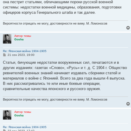
она пестрит статьями, обличающими пороки русской военной
системы: недостатки военной медицины, образования, подготовки
офицеров корпуса Генерального штаба и так далее.
Вероятности отрицать не могу, достоверности не вижу. М. Ломоносов
Автор темы
Gosha
Re: Японская война 1904-1905
С
21 сен 2023, 19:00
о
о
Статьи, бичующие недостатки вооруженных сил, печатаются и в
б
других изданиях: газетах «Слово», «Русь» и т. д. С 1904 г. Общество
щ
е
ревнителей военных знаний начинает издавать сборники статей и
н
материалов о войне с Японией. Всего за два года вышли 4 выпуска.
и
е
В них рассматривались те или иные боевые операции,
сравнительные качества японского и русского оружия.
Вероятности отрицать не могу, достоверности не вижу. М. Ломоносов
Автор темы
Gosha
Re: Японская война 1904-1905
С
22 сен 2023, 17:42