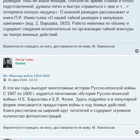
разведки: «Мы не знали японцев, считали их армию слабой и плохо
подготовленной, думали легко и быстро справиться с нею и <…>
потерпели полную неудачу». О военной разведке рассказывает и
книга П.И. Изместьева «О нашей тайной разведке в минувшую
кампанию» (изд. 2, Варшава, 1910). Работа невелика по объему и
содержит сведения исключительно по организации тайной агентуры
на театре военных действий.
Вероятности отрицать не могу, достоверности не вижу. М. Ломоносов
Автор темы
Gosha
Re: Японская война 1904-1905
С
01 фев 2024, 13:13
о
о
В эти же годы выходят многотомные истории Русско-японской войны.
б
С 1907 по 1909 г. издается пятитомная «История Русско-японской
щ
е
войны» Н.Е. Бархатова и Б.В. Функе. Здесь подробно и в популярной
н
форме описывается предыстория войны и ход боевых действий.
и
е
Книга рассчитана на широкий круг читателей и содержит огромное
количество фотоиллюстраций.
Вероятности отрицать не могу, достоверности не вижу. М. Ломоносов