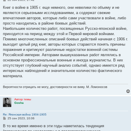
о
о
Книг о войне в 1905 г. еще немного, они невелики по объему и не
б
являются серьезными исследованиями, а содержат свежие
щ
е
впечатления авторов, которые либо сами участвовали в войне, либо
н
просто находились в районе боевых действий.
и
е
Наибольшее количество работ, посвященных Русско-японской войне,
приходится на период между этой и Первой мировой войнами.
Помимо многочисленных описаний боевых действий начиная с 1906 г.
выходит целый ряд книг, авторы которых стараются понять причины
поражения и критикуют различные недостатки военной системы
Российской империи. Авторами вышеуказанных работ являлись в
основном профессиональные военные и иногда журналисты. В них
отсутствует глубокий научный анализ событий, однако имеется ряд
интересных наблюдений и значительное количество фактического
материала.
Вероятности отрицать не могу, достоверности не вижу. М. Ломоносов
Автор темы
Gosha
Re: Японская война 1904-1905
С
25 сен 2023, 10:06
о
о
В то же время именно в эти годы наметилась тенденция
б