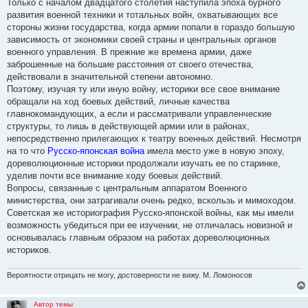
Только с началом двадцатого столетия наступила эпоха бурного
щ
е
развития военной техники и тотальных войн, охватывающих все
н
стороны жизни государства, когда армии попали в гораздо большую
и
е
зависимость от экономики своей страны и центральных органов
военного управления. В прежние же времена армии, даже
заброшенные на большие расстояния от своего отечества,
действовали в значительной степени автономно.
Поэтому, изучая ту или иную войну, историки все свое внимание
обращали на ход боевых действий, личные качества
главнокомандующих, а если и рассматривали управленческие
структуры, то лишь в действующей армии или в районах,
непосредственно прилегающих к театру военных действий. Несмотря
на то что
Русско-японская война
имела место уже в новую эпоху,
дореволюционные историки продолжали изучать ее по старинке,
уделив почти все внимание ходу боевых действий.
Вопросы, связанные с центральным аппаратом Военного
министерства, они затрагивали очень редко, вскользь и мимоходом.
Советская же историография Русско-японской войны, как мы имели
возможность убедиться при ее изучении, не отличалась новизной и
основывалась главным образом на работах дореволюционных
историков.
Вероятности отрицать не могу, достоверности не вижу. М. Ломоносов
Автор темы