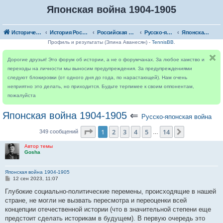
Японская война 1904-1905
Исторический форум
История России
Российская империя
Русско-японская война
Японская война 1904-1905
Профиль и результаты (Элина Аванесян) -
TennisBB
.
Дорогие друзья! Это форум об истории, а не о форумчанах. За любое хамство и
переходы на личности мы выносим предупреждения. За предупреждениями
следуют блокировки (от одного дня до года, по нарастающей). Нам очень
неприятно это делать, но приходится. Будьте терпимее к своим оппонентам,
пожалуйста
Японская война 1904-1905
⇐
Русско-японская война
Страница
1
из
14
1
2
3
4
5
14
След.
349 сообщений
…
Автор темы
Gosha
Японская война 1904-1905
С
12 сен 2023, 11:07
о
о
Глубокие социально-политические перемены, происходящие в нашей
б
стране, не могли не вызвать пересмотра и переоценки всей
щ
е
концепции отечественной истории (что в значительной степени еще
н
предстоит сделать историкам в будущем). В первую очередь это
и