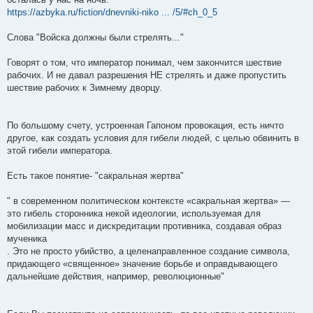
https://azbyka.ru/fiction/dnevniki-niko ... /5/#ch_0_5
Слова "Войска должны были стрелять..."
Говорят о том, что император понимал, чем закончится шествие
рабочих. И не давал разрешения НЕ стрелять и даже пропустить
шествие рабочих к Зимнему дворцу.
По большому счету, устроенная Гапоном провокация, есть ничто
другое, как создать условия для гибели людей, с целью обвинить в
этой гибели императора.
Есть такое понятие- "сакральная жертва"
" в современном политическом контексте «сакральная жертва» —
это гибель сторонника некой идеологии, используемая для
мобилизации масс и дискредитации противника, создавая образ
мученика
. Это не просто убийство, а целенаправленное создание символа,
придающего «священное» значение борьбе и оправдывающего
дальнейшие действия, например, революционные"