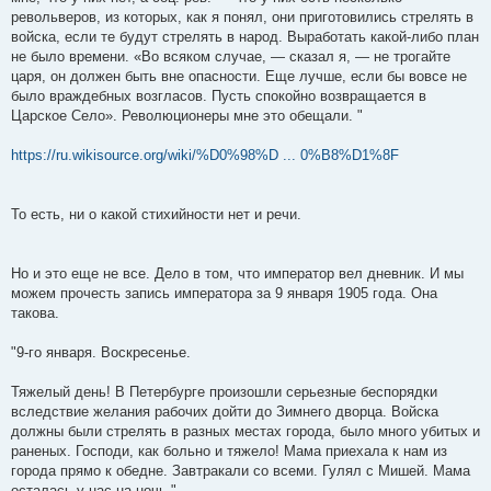
револьверов, из которых, как я понял, они приготовились стрелять в
войска, если те будут стрелять в народ. Выработать какой-либо план
не было времени. «Во всяком случае, — сказал я, — не трогайте
царя, он должен быть вне опасности. Еще лучше, если бы вовсе не
было враждебных возгласов. Пусть спокойно возвращается в
Царское Село». Революционеры мне это обещали. "
https://ru.wikisource.org/wiki/%D0%98%D ... 0%B8%D1%8F
То есть, ни о какой стихийности нет и речи.
Но и это еще не все. Дело в том, что император вел дневник. И мы
можем прочесть запись императора за 9 января 1905 года. Она
такова.
"9-го января. Воскресенье.
Тяжелый день! В Петербурге произошли серьезные беспорядки
вследствие желания рабочих дойти до Зимнего дворца. Войска
должны были стрелять в разных местах города, было много убитых и
раненых. Господи, как больно и тяжело! Мама приехала к нам из
города прямо к обедне. Завтракали со всеми. Гулял с Мишей. Мама
осталась у нас на ночь."