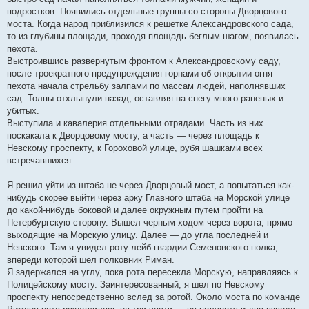
подростков. Появились отдельные группы со стороны Дворцового
моста. Когда народ приблизился к решетке Александровского сада,
то из глубины площади, проходя площадь беглым шагом, появилась
пехота.
Выстроившись развернутым фронтом к Александровскому саду,
после троекратного предупреждения горнами об открытии огня
пехота начала стрельбу залпами по массам людей, наполнявших
сад. Толпы отхлынули назад, оставляя на снегу много раненых и
убитых.
Выступила и кавалерия отдельными отрядами. Часть из них
поскакала к Дворцовому мосту, а часть — через площадь к
Невскому проспекту, к Гороховой улице, рубя шашками всех
встречавшихся.
Я решил уйти из штаба не через Дворцовый мост, а попытаться как-
нибудь скорее выйти через арку Главного штаба на Морской улице
до какой-нибудь боковой и далее окружным путем пройти на
Петербургскую сторону. Вышел черным ходом через ворота, прямо
выходящие на Морскую улицу. Далее — до угла последней и
Невского. Там я увидел роту лейб-гвардии Семеновского полка,
впереди которой шел полковник Риман.
Я задержался на углу, пока рота пересекла Морскую, направляясь к
Полицейскому мосту. Заинтересованный, я шел по Невскому
проспекту непосредственно вслед за ротой. Около моста по команде