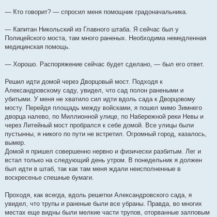
— Кто говорит? — спросил меня помощник градоначальника.
— Капитан Никольский из Главного штаба. Я сейчас был у
Полицейского моста, там много раненых. Необходима немедленная
медицинская помощь.
— Хорошо. Распоряжение сейчас будет сделано, — был его ответ.
Решил идти домой через Дворцовый мост. Подходя к
Александровскому саду, увидел, что сад полон ранеными и
убитыми. У меня не хватило сил идти вдоль сада к Дворцовому
мосту. Перейдя площадь между войсками, я пошел мимо Зимнего
дворца налево, по Миллионной улице, по Набережной реки Невы и
через Литейный мост пробрался к себе домой. Все улицы были
пустынны, я никого по пути не встретил. Огромный город, казалось,
вымер.
Домой я пришел совершенно нервно и физически разбитым. Лег и
встал только на следующий день утром. В понедельник я должен
был идти в штаб, так как там меня ждали неисполненные в
воскресенье спешные бумаги.
Проходя, как всегда, вдоль решетки Александровского сада, я
увидел, что трупы и раненые были все убраны. Правда, во многих
местах еще видны были мелкие части трупов, оторванные залповым