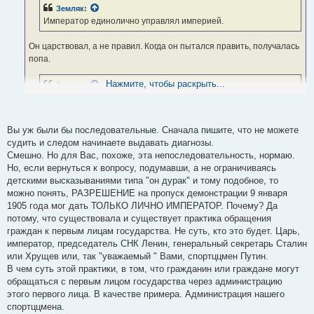
н
Земляк
:
и
е
Император единолично управлял империей.
Он царствовал, а не правил. Когда он пытался править, получалась
попа.
Нажмите, чтобы раскрыть...
Земляк
:
Не надо делать из него клинического идиота.
Я не врач, я в идиотии ничего не понимаю, не могу судить. Коля был
Вы уж были бы последовательные. Сначала пишите, что не можете
бета-самец, меланхолик, тупъ и глупъ.
судить и следом начинаете выдавать диагнозы.
Смешно. Но для Вас, похоже, эта непоследовательность, нормаю.
Но, если вернуться к вопросу, подумавши, а не ограничиваясь
детскими высказываниями типа "он дурак" и тому подобное, то
можно понять, РАЗРЕШЕНИЕ на пропуск демонстрации 9 января
1905 года мог дать ТОЛЬКО ЛИЧНО ИМПЕРАТОР. Почему? Да
потому, что существовала и существует практика обращения
граждан к первым лицам государства. Не суть, кто это будет. Царь,
император, председатель СНК Ленин, генеральный секретарь Сталин
или Хрущев или, так "уважаемый " Вами, спортццмен Путин.
В чем суть этой практики, в том, что гражданин или граждане могут
обращаться с первым лицом государства через администрацию
этого первого лица. В качестве примера. Администрация нашего
спортццмена.