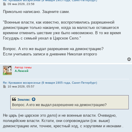
Re: Кровавое воскресенье (9 января 1905 года, Санкт-Петербург)
С
09 янв 2026, 23:58
о
о
Прикольно написано. Зацените сами.
б
щ
е
"Военные власти, как известно, воспротивились разрешенной
н
демонстрации только накануне, когда за малостью оставшегося
и
е
времени отменить шествие уже было невозможно. В то же время
Государь с семьей уехал в Царское Село."
Вопрос. А кто же выдал разрешение на демонстрацию?
Если учитывать записи в дневнике Николая второго
Автор темы
А.Лексей
Re: Кровавое воскресенье (9 января 1905 года, Санкт-Петербург)
С
10 янв 2026, 05:57
о
о
б
Земляк
:
щ
е
Вопрос. А кто же выдал разрешение на демонстрацию?
н
и
е
Не царь (не царское это дело) и не военные власти. Очевидно,
полицейские власти. Кстати, они сопровождали (см. выше)
демонстрацию или, точнее, крестный ход, с хоругвями и иконами .