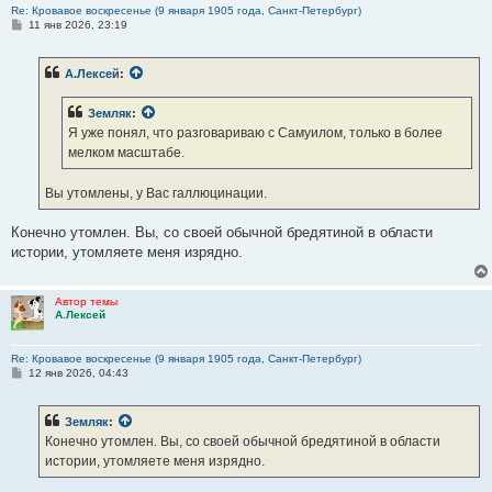
Re: Кровавое воскресенье (9 января 1905 года, Санкт-Петербург)
С
11 янв 2026, 23:19
о
о
б
А.Лексей
:
щ
е
н
Земляк
:
и
е
Я уже понял, что разговариваю с Самуилом, только в более
мелком масштабе.
Вы утомлены, у Вас галлюцинации.
Конечно утомлен. Вы, со своей обычной бредятиной в области
истории, утомляете меня изрядно.
Автор темы
А.Лексей
Re: Кровавое воскресенье (9 января 1905 года, Санкт-Петербург)
С
12 янв 2026, 04:43
о
о
б
Земляк
:
щ
е
Конечно утомлен. Вы, со своей обычной бредятиной в области
н
истории, утомляете меня изрядно.
и
е