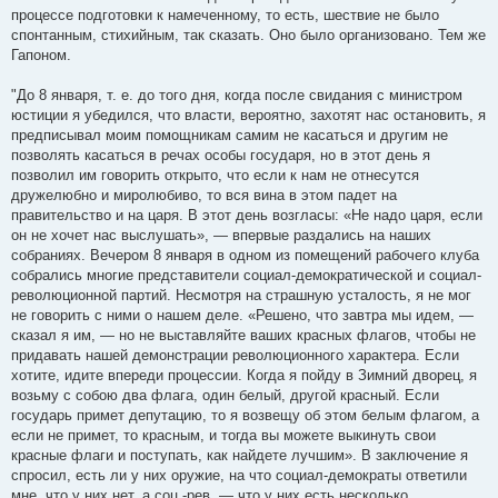
процессе подготовки к намеченному, то есть, шествие не было
спонтанным, стихийным, так сказать. Оно было организовано. Тем же
Гапоном.
"До 8 января, т. е. до того дня, когда после свидания с министром
юстиции я убедился, что власти, вероятно, захотят нас остановить, я
предписывал моим помощникам самим не касаться и другим не
позволять касаться в речах особы государя, но в этот день я
позволил им говорить открыто, что если к нам не отнесутся
дружелюбно и миролюбиво, то вся вина в этом падет на
правительство и на царя. В этот день возгласы: «Не надо царя, если
он не хочет нас выслушать», — впервые раздались на наших
собраниях. Вечером 8 января в одном из помещений рабочего клуба
собрались многие представители социал-демократической и социал-
революционной партий. Несмотря на страшную усталость, я не мог
не говорить с ними о нашем деле. «Решено, что завтра мы идем, —
сказал я им, — но не выставляйте ваших красных флагов, чтобы не
придавать нашей демонстрации революционного характера. Если
хотите, идите впереди процессии. Когда я пойду в Зимний дворец, я
возьму с собою два флага, один белый, другой красный. Если
государь примет депутацию, то я возвещу об этом белым флагом, а
если не примет, то красным, и тогда вы можете выкинуть свои
красные флаги и поступать, как найдете лучшим». В заключение я
спросил, есть ли у них оружие, на что социал-демократы ответили
мне, что у них нет, а соц.-рев. — что у них есть несколько