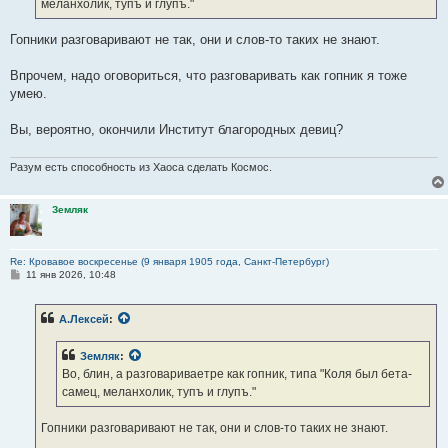
меланхолик, тупъ и глупъ."
и
е
Гопники разговаривают не так, они и слов-то таких не знают.
Впрочем, надо оговориться, что разговаривать как гопник я тоже
умею.
Вы, вероятно, окончили Институт благородных девиц?
Разум есть способность из Хаоса сделать Космос.
Земляк
Re: Кровавое воскресенье (9 января 1905 года, Санкт-Петербург)
С
11 янв 2026, 10:48
о
о
б
А.Лексей
:
щ
е
н
Земляк
:
и
е
Во, блин, а разговариваетре как гопник, типа "Коля был бета-
самец, меланхолик, тупъ и глупъ."
Гопники разговаривают не так, они и слов-то таких не знают.