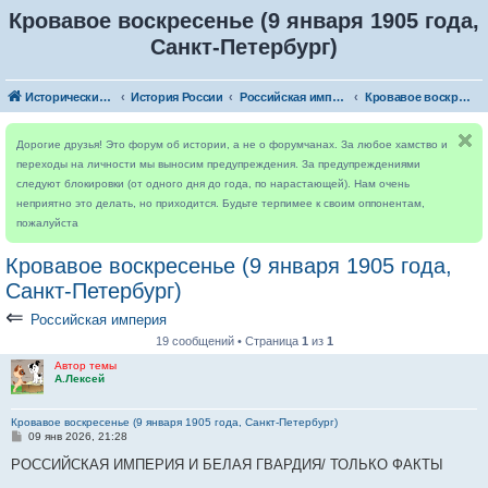
Кровавое воскресенье (9 января 1905 года,
Санкт-Петербург)
Исторический форум
История России
Российская империя
Кровавое воскресенье (9 января 1905 года, Санкт-Петербург)
Дорогие друзья! Это форум об истории, а не о форумчанах. За любое хамство и
переходы на личности мы выносим предупреждения. За предупреждениями
следуют блокировки (от одного дня до года, по нарастающей). Нам очень
неприятно это делать, но приходится. Будьте терпимее к своим оппонентам,
пожалуйста
Кровавое воскресенье (9 января 1905 года,
Санкт-Петербург)
⇐
Российская империя
19 сообщений • Страница
1
из
1
Автор темы
А.Лексей
Кровавое воскресенье (9 января 1905 года, Санкт-Петербург)
С
09 янв 2026, 21:28
о
о
РОССИЙСКАЯ ИМПЕРИЯ И БЕЛАЯ ГВАРДИЯ/ ТОЛЬКО ФАКТЫ
б
щ