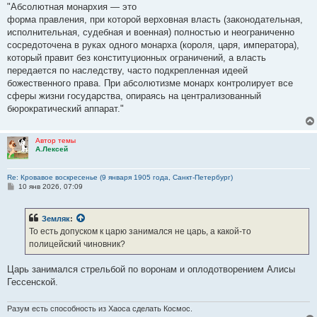
"Абсолютная монархия — это
форма правления, при которой верховная власть (законодательная,
исполнительная, судебная и военная) полностью и неограниченно
сосредоточена в руках одного монарха (короля, царя, императора),
который правит без конституционных ограничений, а власть
передается по наследству, часто подкрепленная идеей
божественного права. При абсолютизме монарх контролирует все
сферы жизни государства, опираясь на централизованный
бюрократический аппарат."
Автор темы
А.Лексей
Re: Кровавое воскресенье (9 января 1905 года, Санкт-Петербург)
С
10 янв 2026, 07:09
о
о
б
Земляк
:
щ
е
То есть допуском к царю занимался не царь, а какой-то
н
полицейский чиновник?
и
е
Царь занимался стрельбой по воронам и оплодотворением Алисы
Гессенской.
Разум есть способность из Хаоса сделать Космос.