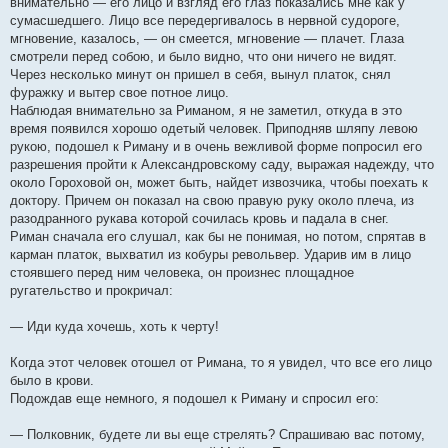
внимательно — его лицо и взгляд его глаз показались мне как у
сумасшедшего. Лицо все передергивалось в нервной судороге,
мгновение, казалось, — он смеется, мгновение — плачет. Глаза
смотрели перед собою, и было видно, что они ничего не видят.
Через несколько минут он пришел в себя, вынул платок, снял
фуражку и вытер свое потное лицо.
Наблюдая внимательно за Риманом, я не заметил, откуда в это
время появился хорошо одетый человек. Приподняв шляпу левою
рукою, подошел к Риману и в очень вежливой форме попросил его
разрешения пройти к Александровскому саду, выражая надежду, что
около Гороховой он, может быть, найдет извозчика, чтобы поехать к
доктору. Причем он показал на свою правую руку около плеча, из
разодранного рукава которой сочилась кровь и падала в снег.
Риман сначала его слушал, как бы не понимая, но потом, спрятав в
карман платок, выхватил из кобуры револьвер. Ударив им в лицо
стоявшего перед ним человека, он произнес площадное
ругательство и прокричал:
— Иди куда хочешь, хоть к черту!
Когда этот человек отошел от Римана, то я увидел, что все его лицо
было в крови.
Подождав еще немного, я подошел к Риману и спросил его:
— Полковник, будете ли вы еще стрелять? Спрашиваю вас потому,