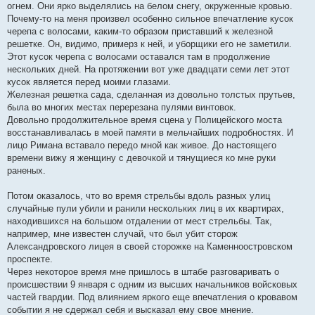
огнем. Они ярко выделялись на белом снегу, окруженные кровью.
Почему-то на меня произвел особенно сильное впечатление кусок
черепа с волосами, каким-то образом приставший к железной
решетке. Он, видимо, примерз к ней, и уборщики его не заметили.
Этот кусок черепа с волосами оставался там в продолжение
нескольких дней. На протяжении вот уже двадцати семи лет этот
кусок является перед моими глазами.
Железная решетка сада, сделанная из довольно толстых прутьев,
была во многих местах перерезана пулями винтовок.
Довольно продолжительное время сцена у Полицейского моста
восстанавливалась в моей памяти в мельчайших подробностях. И
лицо Римана вставало передо мной как живое. До настоящего
времени вижу я женщину с девочкой и тянущиеся ко мне руки
раненых.
Потом оказалось, что во время стрельбы вдоль разных улиц
случайные пули убили и ранили нескольких лиц в их квартирах,
находившихся на большом отдалении от мест стрельбы. Так,
например, мне известен случай, что был убит сторож
Александровского лицея в своей сторожке на Каменноостровском
проспекте.
Через некоторое время мне пришлось в штабе разговаривать о
происшествии 9 января с одним из высших начальников войсковых
частей гвардии. Под влиянием яркого еще впечатления о кровавом
событии я не сдержал себя и высказал ему свое мнение.