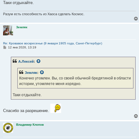
Таки отдыхайте.
Разум есть способность из Хаоса сделать Космос.
Земляк
Re: Кровавое воскресенье (9 января 1905 года, Санкт-Петербург)
С
12 янв 2026, 13:19
о
о
б
А.Лексей
:
щ
е
н
Земляк
:
и
е
Конечно утомлен. Вы, со своей обычной бредятиной в области
истории, утомляете меня изрядно.
Таки отдыхайте.
Спасибо за разрешение.
Владимир Клопов