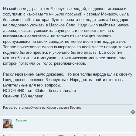
На мой взгляд, расстрел безоружных людей, шедших с иконами и
хоругвями с какой бы то ни было просьбой к своему Монарху, была
большая ошибка, которая будет чревата последствиями. Государю
не следовало уезжать в Царское Село. Надо было выйти на балкон
дворца, сказать успокоительную речь и поговорить лично с
вызванными делегатами, но только из настоящих рабочих,
прослуживших на своих заводах не менее десяти-пятнадцати лет.
Теплое приветливое слово императора ко всей массе народа только
подняло бы его престиж и укрепило бы его власть. Все событие
могло обратиться в могучую патриотическую манифестацию, сила
которой погасила бы голос революционеров.
Расследованием было доказано, что все толпы народа шли к своему
Государю совершенно безоружные. Народ хотел найти ответы на
мучительные для них вопросы.
ИСТОЧНИК - xn--80atdefdb.su/history/ko...
Оценили 168 человек
Разум есть способность из Хаоса сделать Космос.
Земляк