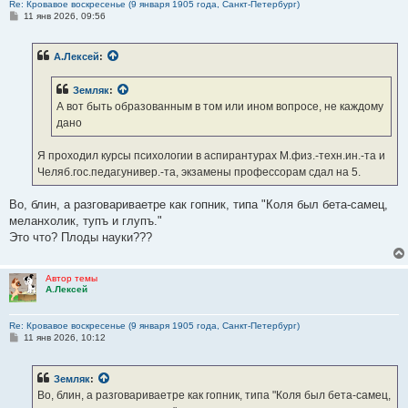
Re: Кровавое воскресенье (9 января 1905 года, Санкт-Петербург)
С
11 янв 2026, 09:56
о
о
б
А.Лексей
:
щ
е
н
Земляк
:
и
е
А вот быть образованным в том или ином вопросе, не каждому
дано
Я проходил курсы психологии в аспирантурах М.физ.-техн.ин.-та и
Челяб.гос.педаг.универ.-та, экзамены профессорам сдал на 5.
Во, блин, а разговариваетре как гопник, типа "Коля был бета-самец,
меланхолик, тупъ и глупъ."
Это что? Плоды науки???
Автор темы
А.Лексей
Re: Кровавое воскресенье (9 января 1905 года, Санкт-Петербург)
С
11 янв 2026, 10:12
о
о
б
Земляк
:
щ
е
Во, блин, а разговариваетре как гопник, типа "Коля был бета-самец,
н