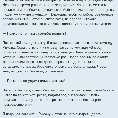
Римана рота разделилась на три части — на полуроту и два взвода.
Некоторое время рота стояла в бездействии. Но вот на Невском
проспекте и по обеим сторонам реки Мойки стали появляться группы
людей — мужчин и женщин. Подождав, чтобы их собралось больше,
полковник Риман, стоя в центре роты, не сделав никакого
предупреждения, как это было установлено уставом, скомандовал:
— Прямо по толпам стрельба залпами!
После этой команды каждый офицер своей части повторил команду
Римана. Солдаты взяли изготовку, затем по команде «Взвод»
приложили винтовки к плечу, и по команде «Пли» раздались залпы,
которые были повторены несколько раз. После пальбы по людям,
которые были от роты не далее сорока-пятидесяти шагов,
оставшиеся в живых бросились опрометью бежать назад. Через
минуты две-три Риман отдал команду:
— Прямо по бегущим пальба пачками!
Начался беспорядочный беглый огонь, и многие, успевшие отбежать
шагов на триста-четыреста, падали под выстрелами. Огонь
продолжался минуты три-четыре, после чего горнист сыграл
прекращение огня.
Я подошел поближе к Риману и стал на него смотреть долго,