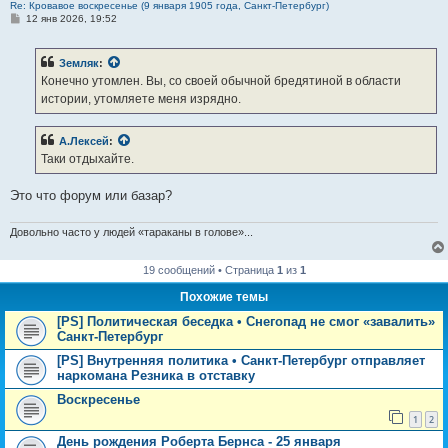
Re: Кровавое воскресенье (9 января 1905 года, Санкт-Петербург)
С
12 янв 2026, 19:52
о
о
б
Земляк
:
щ
е
Конечно утомлен. Вы, со своей обычной бредятиной в области
н
истории, утомляете меня изрядно.
и
е
А.Лексей
:
Таки отдыхайте.
Это что форум или базар?
Довольно часто у людей «тараканы в голове»...
19 сообщений • Страница
1
из
1
Похожие темы
[PS] Политическая беседка • Снегопад не смог «завалить»
Санкт-Петербург
[PS] Внутренняя политика • Санкт-Петербург отправляет
наркомана Резника в отставку
Воскресенье
1
2
День рождения Роберта Бернса - 25 января