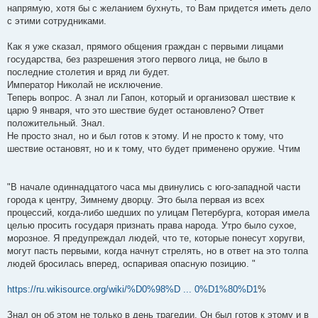
напрямую, хотя бы с желанием бухнуть, то Вам придется иметь дело
с этими сотрудниками.
Как я уже сказал, прямого общения граждан с первыми лицами
государства, без разрешения этого первого лица, не было в
последние столетия и вряд ли будет.
Император Николай не исключение.
Теперь вопрос. А знал ли Гапон, который и организовал шествие к
царю 9 января, что это шествие будет остановлено? Ответ
положительный. Знал.
Не просто знал, но и был готов к этому. И не просто к тому, что
шествие остановят, но и к тому, что будет применено оружие. Чтим
"В начале одиннадцатого часа мы двинулись с юго-западной части
города к центру, Зимнему дворцу. Это была первая из всех
процессий, когда-либо шедших по улицам Петербурга, которая имела
целью просить государя признать права народа. Утро было сухое,
морозное. Я предупреждал людей, что те, которые понесут хоругви,
могут пасть первыми, когда начнут стрелять, но в ответ на это толпа
людей бросилась вперед, оспаривая опасную позицию. "
https://ru.wikisource.org/wiki/%D0%98%D ... 0%D1%80%D1
%
Знал он об этом не только в день трагедии. Он был готов к этому и в