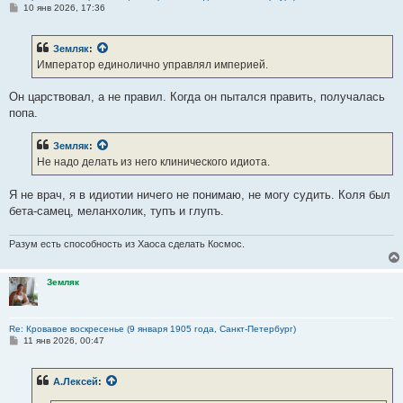
С
10 янв 2026, 17:36
о
о
б
Земляк
:
щ
е
Император единолично управлял империей.
н
и
е
Он царствовал, а не правил. Когда он пытался править, получалась
попа.
Земляк
:
Не надо делать из него клинического идиота.
Я не врач, я в идиотии ничего не понимаю, не могу судить. Коля был
бета-самец, меланхолик, тупъ и глупъ.
Разум есть способность из Хаоса сделать Космос.
Земляк
Re: Кровавое воскресенье (9 января 1905 года, Санкт-Петербург)
С
11 янв 2026, 00:47
о
о
б
А.Лексей
:
щ
е