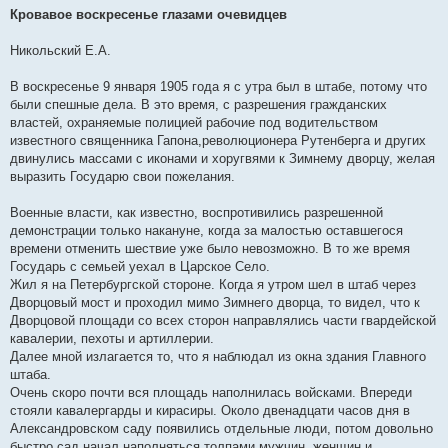
е
Кровавое воскресенье глазами очевидцев
н
и
е
Никольский Е.А.
В воскресенье 9 января 1905 года я с утра был в штабе, потому что
были спешные дела. В это время, с разрешения гражданских
властей, охраняемые полицией рабочие под водительством
известного священника Гапона,революционера Рутенберга и других
двинулись массами с иконами и хоругвями к Зимнему дворцу, желая
выразить Государю свои пожелания.
Военные власти, как известно, воспротивились разрешенной
демонстрации только накануне, когда за малостью оставшегося
времени отменить шествие уже было невозможно. В то же время
Государь с семьей уехал в Царское Село.
Жил я на Петербургской стороне. Когда я утром шел в штаб через
Дворцовый мост и проходил мимо Зимнего дворца, то видел, что к
Дворцовой площади со всех сторон направлялись части гвардейской
кавалерии, пехоты и артиллерии.
Далее мной излагается то, что я наблюдал из окна здания Главного
штаба.
Очень скоро почти вся площадь наполнилась войсками. Впереди
стояли кавалергарды и кирасиры. Около двенадцати часов дня в
Александровском саду появились отдельные люди, потом довольно
быстро сад начал наполняться толпами мужчин, женщин и