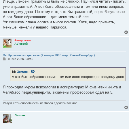
И еще. Лексей, грамотным быть не сложно. Научился читать- писать,
уже и грамотный. А вот быть образованным в том или ином вопросе,
Администрация президента (я с ней общался кучу раз) существует
не каждому дано. Поэтому в то, что Вы грамотный, верю безусловно.
для того, чтобы осваивать казённое бабло, регистрировать
А вот Ваше образование... для меня темный лес.
обращения граждан и с помощью ИИ формировать пустопорожние
Уж слишком слаба логика и много понтов. Хотя, надо признать,
отписки без разбора их по существу.
меньше, нежели у нашего Нарцисса.
Теперь царь. В 1905 году царь написал кучу документов,
распоряжений типа "стрелять безжалостно", "бунтовщики убиты
Автор темы
А.Лексей
правильно", что-то в этом духе. Если Вы будете отрицать, то я
разыщу эту свою коллекцию.
Re: Кровавое воскресенье (9 января 1905 года, Санкт-Петербург)
С
11 янв 2026, 08:52
о
о
б
Земляк
:
щ
е
А вот быть образованным в том или ином вопросе, не каждому дано
н
и
е
Я проходил курсы психологии в аспирантурах М.физ.-техн.ин.-та и
Челяб.гос.педаг.универ.-та, экзамены профессорам сдал на 5.
Разум есть способность из Хаоса сделать Космос.
Земляк