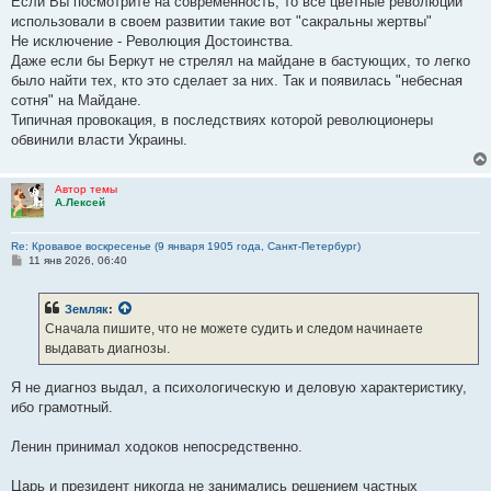
Если Вы посмотрите на современность, то все цветные революции
использовали в своем развитии такие вот "сакральны жертвы"
Не исключение - Революция Достоинства.
Даже если бы Беркут не стрелял на майдане в бастующих, то легко
было найти тех, кто это сделает за них. Так и появилась "небесная
сотня" на Майдане.
Типичная провокация, в последствиях которой революционеры
обвинили власти Украины.
Автор темы
А.Лексей
Re: Кровавое воскресенье (9 января 1905 года, Санкт-Петербург)
С
11 янв 2026, 06:40
о
о
б
Земляк
:
щ
е
Сначала пишите, что не можете судить и следом начинаете
н
выдавать диагнозы.
и
е
Я не диагноз выдал, а психологическую и деловую характеристику,
ибо грамотный.
Ленин принимал ходоков непосредственно.
Царь и президент никогда не занимались решением частных