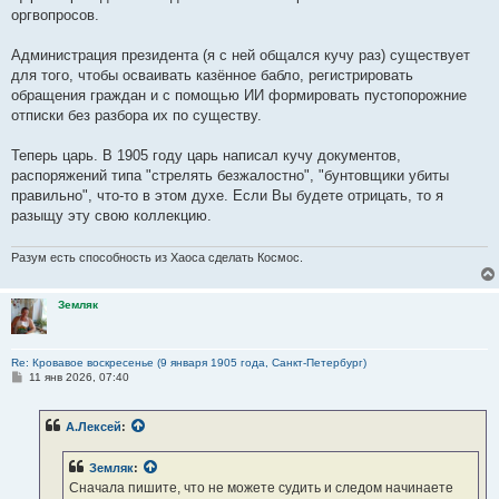
оргвопросов.
Администрация президента (я с ней общался кучу раз) существует
для того, чтобы осваивать казённое бабло, регистрировать
обращения граждан и с помощью ИИ формировать пустопорожние
отписки без разбора их по существу.
Теперь царь. В 1905 году царь написал кучу документов,
распоряжений типа "стрелять безжалостно", "бунтовщики убиты
правильно", что-то в этом духе. Если Вы будете отрицать, то я
разыщу эту свою коллекцию.
Разум есть способность из Хаоса сделать Космос.
Земляк
Re: Кровавое воскресенье (9 января 1905 года, Санкт-Петербург)
С
11 янв 2026, 07:40
о
о
б
А.Лексей
:
щ
е
н
Земляк
:
и
е
Сначала пишите, что не можете судить и следом начинаете