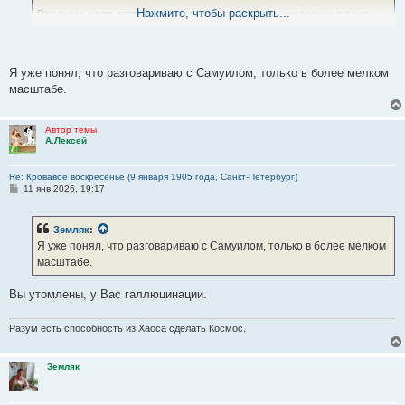
Нажмите, чтобы раскрыть...
Впрочем, надо оговориться, что разговаривать как гопник я тоже
умею.
Вы, вероятно, окончили Институт благородных девиц?
Я уже понял, что разговариваю с Самуилом, только в более мелком
масштабе.
Автор темы
А.Лексей
Re: Кровавое воскресенье (9 января 1905 года, Санкт-Петербург)
С
11 янв 2026, 19:17
о
о
б
Земляк
:
щ
е
Я уже понял, что разговариваю с Самуилом, только в более мелком
н
масштабе.
и
е
Вы утомлены, у Вас галлюцинации.
Разум есть способность из Хаоса сделать Космос.
Земляк