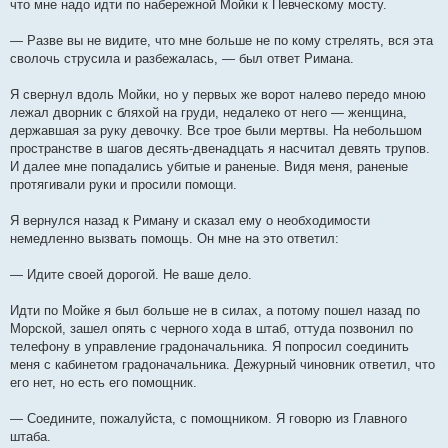
что мне надо идти по набережной Мойки к Певческому мосту.
— Разве вы не видите, что мне больше не по кому стрелять, вся эта
сволочь струсила и разбежалась, — был ответ Римана.
Я свернул вдоль Мойки, но у первых же ворот налево передо мною
лежал дворник с бляхой на груди, недалеко от него — женщина,
державшая за руку девочку. Все трое были мертвы. На небольшом
пространстве в шагов десять-двенадцать я насчитал девять трупов.
И далее мне попадались убитые и раненые. Видя меня, раненые
протягивали руки и просили помощи.
Я вернулся назад к Риману и сказал ему о необходимости
немедленно вызвать помощь. Он мне на это ответил:
— Идите своей дорогой. Не ваше дело.
Идти по Мойке я был больше не в силах, а потому пошел назад по
Морской, зашел опять с черного хода в штаб, оттуда позвонил по
телефону в управление градоначальника. Я попросил соединить
меня с кабинетом градоначальника. Дежурный чиновник ответил, что
его нет, но есть его помощник.
— Соедините, пожалуйста, с помощником. Я говорю из Главного
штаба.