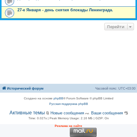
27-е Января - день снятия блокады Ленинграда.
Перейти
Исторический форум
Часовой пояс:
UTC+03:00
Создано на основе
phpBB
® Forum Software © phpBB Limited
Русская поддержка phpBB
Активные темы
Ҩ
Новые сообщения
ᨕ
Ваши сообщения
ᎂ
Time: 0.027s
| Peak Memory Usage: 2.16 МБ | GZIP: On
Рeклама на сaйте