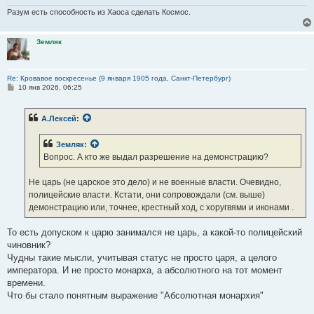
Разум есть способность из Хаоса сделать Космос.
Земляк
Re: Кровавое воскресенье (9 января 1905 года, Санкт-Петербург)
С
10 янв 2026, 06:25
о
о
б
А.Лексей
:
щ
е
н
Земляк
:
и
е
Вопрос. А кто же выдал разрешение на демонстрацию?
Не царь (не царское это дело) и не военные власти. Очевидно,
полицейские власти. Кстати, они сопровождали (см. выше)
демонстрацию или, точнее, крестный ход, с хоругвями и иконами .
То есть допуском к царю занимался не царь, а какой-то полицейский
чиновник?
Чудны такие мысли, учитывая статус не просто царя, а целого
императора. И не просто монарха, а абсолютного на тот момент
времени.
Что бы стало понятным выражение "Абсолютная монархия"