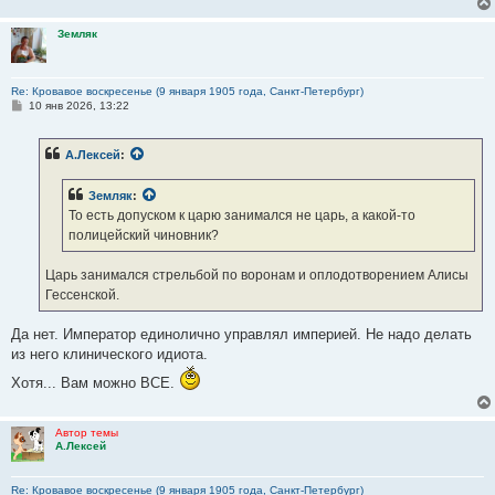
Земляк
Re: Кровавое воскресенье (9 января 1905 года, Санкт-Петербург)
С
10 янв 2026, 13:22
о
о
б
А.Лексей
:
щ
е
н
Земляк
:
и
е
То есть допуском к царю занимался не царь, а какой-то
полицейский чиновник?
Царь занимался стрельбой по воронам и оплодотворением Алисы
Гессенской.
Да нет. Император единолично управлял империей. Не надо делать
из него клинического идиота.
Хотя... Вам можно ВСЕ.
Автор темы
А.Лексей
Re: Кровавое воскресенье (9 января 1905 года, Санкт-Петербург)