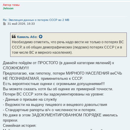
Автор темы
Jekson
Re: Эволюция данных о потерях СССР во 2 МВ
С
31 май 2026, 16:33
о
о
б
Камиль Абэ
:
щ
е
Необходимо отметить, что речь надо вести не только о потерях ВС
н
СССР, а об общих демографических (людских) потерях СССР ( и в
и
е
том числе ВС и мирного населения).
Давайте пойдём от ПРОСТОГО (в данной категории явлений) к
СЛОЖНОМУ!!!
Предполагаю, как гипотезу, потери МИРНОГО НАСЕЛЕНИЯ веСЧЬ
НЕ ПОЗНАВАЕМАЯ, применительно к СССР.
Есть вероятностные оценки с огромными допущениями!!!
Вы можете сказать хотя бы об оценке их примерной точности.
Потери ВС СССР хотя бы задокументированы на уровне:
- Данные о призыве на службу
- Ведомости на выдачу пищевого и вещевого довольствия
- Стандартные рапорты в/ч о численности и потерях.
Но даже в этом ЗАДОКУМЕНТИРОВАННОМ ПОРЯДКЕ имелись
прорехи.
Семейная история: