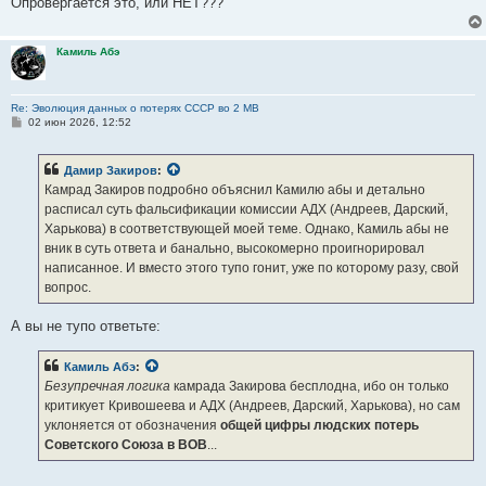
Опровергается это, или НЕТ???
Камиль Абэ
Re: Эволюция данных о потерях СССР во 2 МВ
С
02 июн 2026, 12:52
о
о
б
Дамир Закиров
:
щ
е
Камрад Закиров подробно объяснил Камилю абы и детально
н
расписал суть фальсификации комиссии АДХ (Андреев, Дарский,
и
е
Харькова) в соответствующей моей теме. Однако, Камиль абы не
вник в суть ответа и банально, высокомерно проигнорировал
написанное. И вместо этого тупо гонит, уже по которому разу, свой
вопрос.
А вы не тупо ответьте:
Камиль Абэ
:
Безупречная логика
камрада Закирова бесплодна, ибо он только
критикует Кривошеева и АДХ (Андреев, Дарский, Харькова), но сам
уклоняется от обозначения
общей цифры людских потерь
Советского Союза в ВОВ
...