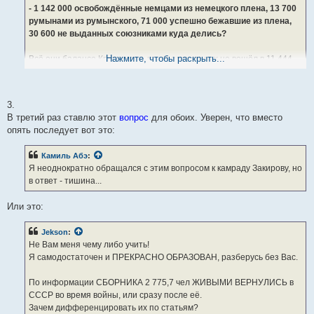
- 1 142 000 освобождённые немцами из немецкого плена, 13 700
румынами из румынского, 71 000 успешно бежавшие из плена,
30 600 не выданных союзниками куда делись?
Нажмите, чтобы раскрыть...
Всё они балансе Кривошеев, но ни один из них не вошёл в 11 444
100 - они все идут сверху под подставными статьями у Кривошеева.
Вот и найдите эти ЧЕТЫРЕ ПОДСТАВНЫЕ СТАТЬИ у Кривошеева,
3.
которые занижают безвозвратные с 12 776 800 до 11 444 100. Их
В третий раз ставлю этот
вопрос
для обоих. Уверен, что вместо
сумма ровненько 1 332 700 - разница между 12 776 800 и 11 444
опять последует вот это:
100!
Камиль Абэ
:
Я неоднократно обращался с этим вопросом к камраду Закирову, но
в ответ - тишина...
Или это:
Jekson
:
Не Вам меня чему либо учить!
Я самодостаточен и ПРЕКРАСНО ОБРАЗОВАН, разберусь без Вас.
По информации СБОРНИКА 2 775,7 чел ЖИВЫМИ ВЕРНУЛИСЬ в
СССР во время войны, или сразу после её.
Зачем дифференцировать их по статьям?