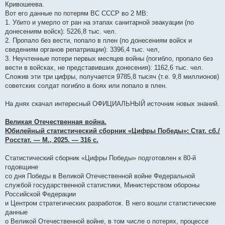
е
Кривошеева.
н
Вот его данные по потерям ВС СССР во 2 МВ:
и
е
1. Убито и умерло от ран на этапах санитарной эвакуации (по
донесениям войск): 5226,8 тыс. чел.
2. Пропало без вести, попало в плен (по донесениям войск и
сведениям органов репатриации): 3396,4 тыс. чел,
3. Неучтенные потери первых месяцев войны (погибло, пропало без
вести в войсках, не представивших донесения): 1162,6 тыс. чел.
Сложив эти три цифры, получается 9785,8 тысяч (т.е. 9,8 миллионов)
советских солдат погибло в боях или попало в плен.
На днях скачал интересный ОФИЦИАЛЬНЫЙ источник новых знаний.
Великая Отечественная война.
Юбилейный статистический сборник «Цифры Победы»: Стат. сб./
Росстат. — М., 2025. — 316 с.
Статистический сборник «Цифры Победы» подготовлен к 80-й
годовщине
со дня Победы в Великой Отечественной войне Федеральной
службой государственной статистики, Министерством обороны
Российской Федерации
и Центром стратегических разработок. В него вошли статистические
данные
о Великой Отечественной войне, в том числе о потерях, процессе