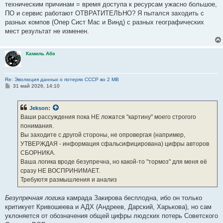
техническим причинам = время доступа к ресурсам ужасно большое,
ПО и сервис работают ОТВРАТИТЕЛЬНО? Я пытался заходить с
разных компов (Опер Сист Мас и Винд) с разных географических
мест результат не изменен.
Камиль Абэ
Re: Эволюция данных о потерях СССР во 2 МВ
С
31 май 2026, 14:10
о
о
б
Jekson
:
щ
е
Ваши рассуждения пока НЕ ложатся "картину" моего строгого
н
понимания.
и
е
Вы заходите с другой стороны, не опровергая (например,
УТВЕРЖДАЯ - информация сфальсифицирована) цифры авторов
СБОРНИКА.
Ваша логика вроде безупречна, но какой-то "тормоз" для меня её
сразу НЕ ВОСПРИНИМАЕТ.
Требуютя размышления и анализ
Безупречная логика
камрада Закирова бесплодна, ибо он только
критикует Кривошеева и АДХ (Андреев, Дарский, Харькова), но сам
уклоняется от обозначения общей цифры людских потерь Советского