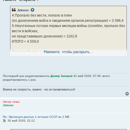
Jekson
:
4.Пропало без вести, попало в плен
(по донесениям войск и сведениям органов репатриации) = 3 396,4
5.Неучтенные потери первых месяцев войны (погибло, пропало без
вести в войсках,
не представивших донесения) = 1162,6
ИТОГО = 4 559,0
Нажмите, чтобы раскрыть...
Закиров Дамир, ответ.
Данные 3 396 400 и 1 162 600 придуманы Кривошеевым.
Значение имеет их общая сумма - 4 559 000. И вот её реальный
состав по Кривошееву:
Последний раз редактировалось
Дамир Закиров
31 май 2026, 07:36, всего
- 6 подстатья статьи баланса "Убитые" это 488 000 "Пропавшие
редактировалось 1 раз.
без вести" (пропавшие военнослужащие, в чьих делах
комиссией Кривошеев не выявлено никакой дополнительной
Важна не скорость, важно - не останавливаться!
информации - это и есть реальные пропавшие без вести из 34
476 700 мобилизованных),
Автор темы
- 34 400 погибшие из числа 250 400" Повторно призванных на
Jekson
фронт освобождённых военнопленных из лагерей до 9.5.1945",
- 2 628 000 "Умершие в плену (2 601 000 в немецком, 19 000 в
Re: Эволюция данных о потерях СССР во 2 МВ
финском, 8 000 в румынском),
С
30 май 2026, 22:12
о
- 1 408 600" Репатриированные военнопленные на Родину после
о