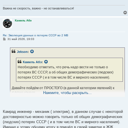
Важна не скорость, важно - не останавливаться!
Камиль Абэ
Re: Эволюция данных о потерях СССР во 2 МВ
С
31 май 2026, 19:03
о
о
б
Jekson
:
щ
е
н
Камиль Абэ
:
и
е
Необходимо отметить, что речь надо вести не только о
потерях ВС СССР, а об общих демографических (людских)
потерях СССР ( и в том числе ВС и мирного населения).
Давайте пойдём от ПРОСТОГО (в данной категории явлений) к
Нажмите, чтобы раскрыть...
СЛОЖНОМУ!!!
Предполагаю, как гипотезу, потери МИРНОГО НАСЕЛЕНИЯ веСЧЬ
НЕ ПОЗНАВАЕМАЯ, применительно к СССР.
Есть вероятностные оценки с огромными допущениями!!!
Камрад инженер - механик ( электрик), в данном случае с некоторой
Вы можете сказать хотя бы об оценке их примерной точности.
достоверностью можно говорить только об общих демографических
(людских) потерях СССР ( и в том числе ВС и мирного населения).
Именно к этому общему итогу я пришёл в своей заметке в ЖЖ