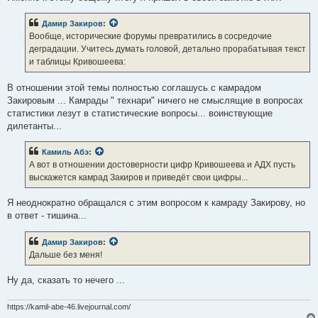
Дамир Закиров
:
Вообще, исторические форумы превратились в сосредочие
деградации. Учитесь думать головой, детально прорабатывая текст
и таблицы Кривошеева:
В отношении этой темы полностью соглашусь с камрадом
Закировым ... Камрады " технари" ничего не смыслящие в вопросах
статистики лезут в статистические вопросы... воинствующие
дилетанты...
Камиль Абэ
:
А вот в отношении достоверности цифр Кривошеева и АДХ пусть
выскажется камрад Закиров и приведёт свои цифры...
Я неоднократно обращался с этим вопросом к камраду Закирову, но
в ответ - тишина...
Дамир Закиров
:
Дальше без меня!
Ну да, сказать то нечего ...
https://kamil-abe-46.livejournal.com/