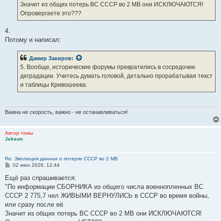
Значит из общих потерь ВС СССР во 2 МВ они ИСКЛЮЧАЮТСЯ!
Опровергаете это???
4.
Потому и написал:
Дамир Закиров
:
5. Вообще, исторические форумы превратились в сосредочие
деградации. Учитесь думать головой, детально прорабатывая текст
и таблицы Кривошеева.
Важна не скорость, важно - не останавливаться!
Автор темы
Jekson
Re: Эволюция данных о потерях СССР во 2 МВ
С
02 июн 2026, 12:44
о
о
Ещё раз спрашивается:
б
"По информации СБОРНИКА из общего числа военнопленных ВС
щ
е
СССР 2 775,7 чел ЖИВЫМИ ВЕРНУЛИСЬ в СССР во время войны,
н
или сразу после её.
и
е
Значит из общих потерь ВС СССР во 2 МВ они ИСКЛЮЧАЮТСЯ!