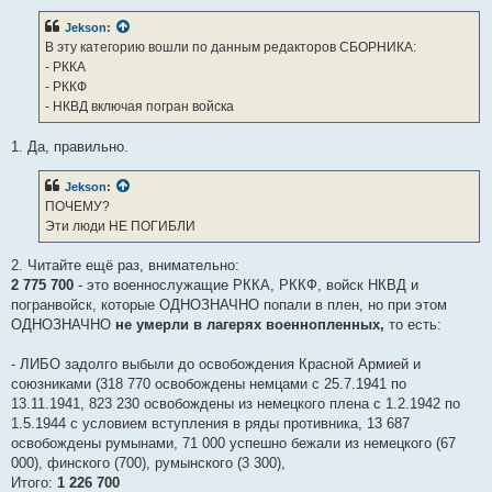
- 446 200 архив НКВД по погибшим и казнённым
о
б
коллаборационистам,
Jekson
:
щ
- 313 000 (архив НКВД по 318 770 освобожденным немцами
е
В эту категорию вошли по данным редакторов СБОРНИКА:
н
уроженцев Западных территорий по пакту М-Риббентроппа с
- РККА
и
25.7 по 13.11.1941, которые составят основу полицейских
е
- РККФ
формирований, а также УНО УПА, Лесные братья),
- НКВД включая погран войска
- 180 000 "Не выданные союзниками в нарушение Ялтинского
договора" (149 400 коллаборационистов, 30 600 освобожденных
1. Да, правильно.
военнопленных - невозвращенцев, которые составят 5 колонну
на Западе после войны),
Jekson
:
ПОЧЕМУ?
1 836 500 это открытые архивы НКВД в 1991:
Эти люди НЕ ПОГИБЛИ
- 284 042 плененные в рядах противника, которые осуждены в
лагеря и на поселения,
2. Читайте ещё раз, внимательно:
- 141 300 повторно призванные освобожденные военнопленные
2 775 700
- это военнослужащие РККА, РККФ, войск НКВД и
на территории Европы,
погранвойск, которые ОДНОЗНАЧНО попали в плен, но при этом
- 1 412 400 репатриированные на Родину после освобождённыя
ОДНОЗНАЧНО
не умерли в лагерях военнопленных,
то есть:
из плена военнопленные , из них 2 600 осуждено и 1 408 600 (см.
выше) вернулись к службе или отработали в рабочих
- ЛИБО задолго выбыли до освобождения Красной Армией и
батальонах до 1947г.
союзниками (318 770 освобождены немцами с 25.7.1941 по
13.11.1941, 823 230 освобождены из немецкого плена с 1.2.1942 по
Так что, реальные УШЕДШИЕ НА ТОТ СВЕТ военнослужащие
1.5.1944 с условием вступления в ряды противника, 13 687
РККА и войск НКВД (смотри комментарий) составляют:
освобождены румынами, 71 000 успешно бежали из немецкого (67
6 885 100 (погибшие в рядах РККА) + 488 000 (пропавших без
000), финского (700), румынского (3 300),
вести) + 34 400 (погибшие повторно призванные) + 114 200
Итого:
1 226 700