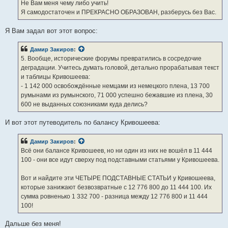
е
Не Вам меня чему либо учить!
н
Я самодостаточен и ПРЕКРАСНО ОБРАЗОВАН, разберусь без Вас.
и
е
Я Вам задал вот этот вопрос:
Дамир Закиров
:
5. Вообще, исторические форумы превратились в сосредочие
деградации. Учитесь думать головой, детально прорабатывая текст
и таблицы Кривошеева:
- 1 142 000 освобождённые немцами из немецкого плена, 13 700
румынами из румынского, 71 000 успешно бежавшие из плена, 30
600 не выданных союзниками куда делись?
И вот этот путеводитель по балансу Кривошеева:
Дамир Закиров
:
Всё они балансе Кривошеев, но ни один из них не вошёл в 11 444
100 - они все идут сверху под подставными статьями у Кривошеева.
Вот и найдите эти ЧЕТЫРЕ ПОДСТАВНЫЕ СТАТЬИ у Кривошеева,
которые занижают безвозвратные с 12 776 800 до 11 444 100. Их
сумма ровненько 1 332 700 - разница между 12 776 800 и 11 444
100!
Дальше без меня!