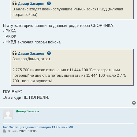
освобождения из лагерей)".
б
Дамир Закиров
:
щ
е
В баланс входят военнослужащие РККА и войск НКВД (включая
Jekson
:
н
погранвойска).
и
Исключено из числа безвозвратных потерь — всего = 2 775,7
е
из них:
В эту категорию вошли по данным редакторов СБОРНИКА:
вернувшиеся из плена после войны советские
- РККА
военнослужащие (по данным репатриации) = 939,7
- РККФ
военнослужащие, ранее находившиеся
- НКВД включая погран войска
в окружении и учтенные в начале войны
как пропавшие без вести (вторично призваны в армию на
Дамир Закиров
:
освобожденной территории)
Закиров Дамир, ответ.
вернувшиеся из плена после войны советские
2 775 700 никакого отношения к 11 444 100 "Безвозвратными
военнослужащие (по данным репатриации) = 1 836,0
потерям" не имеют, а потому вычитать из 11 444 100 число 2 775
700 - полная глупость!
Закиров Дамир, ответ.
ПОЧЕМУ?
2 775 700 никакого отношения к 11 444 100 "Безвозвратными
Эти люди НЕ ПОГИБЛИ.
потерям" не имеют, а потому вычитать из 11 444 100 число 2 775
700 - полная глупость!
Дамир Закиров
2 775 700 это сумма 939 200 и 1 836 500.
939 200 "Закрытые архивы НКВД до 2 040 года", которые
Re: Эволюция данных о потерях СССР во 2 МВ
С
30 май 2026, 23:05
включают в себя:
о