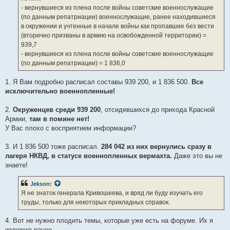
е
- вернувшиеся из плена после войны советские военнослужащие
(по данным репатриации) военнослужащие, ранее находившиеся
в окружении и учтенные в начале войны как пропавшие без вести
(вторично призваны в армию на освобожденной территории) =
939,7
- вернувшиеся из плена после войны советские военнослужащие
(по данным репатриации) = 1 836,0
1. Я Вам подробно расписал составы 939 200, и 1 836 500.
Все
исключительно военнопленные!
2.
Окруженцев среди 939 200
, отсидевшихся до прихода Красной
Армии,
там в помине нет!
У Вас плохо с восприятием информации?
3. И 1 836 500 тоже расписал.
284 042 из них вернулись сразу в
лагеря НКВД, в статусе военнопленных вермахта.
Даже это вы не
знаете!
Jekson
:
Я не знаток генерала Кривошеева, и вряд ли буду изучать его
труды, только для некоторых прикладных справок.
4. Вот не нужно плодить темы, которые уже есть на форуме. Их я
изложил ранее.