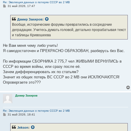
Re: Эволюция данных о потерях СССР во 2 МВ
С
31 май 2026, 17:47
о
о
б
Дамир Закиров
:
щ
е
Вообще, исторические форумы превратились в сосредочие
н
деградации. Учитесь думать головой, детально прорабатывая текст
и
е
и таблицы Кривошеева
Не Вам меня чему либо учить!
Я самодостаточен и ПРЕКРАСНО ОБРАЗОВАН, разберусь без Вас.
По информации СБОРНИКА 2 775,7 чел ЖИВЫМИ ВЕРНУЛИСЬ в
СССР во время войны, или сразу после её.
Зачем дифференцировать их по статьям?
Значит из общих потерь ВС СССР во 2 МВ они ИСКЛЮЧАЮТСЯ!
Опровергаете это???
Дамир Закиров
Re: Эволюция данных о потерях СССР во 2 МВ
С
31 май 2026, 18:41
о
о
б
Jekson
:
щ