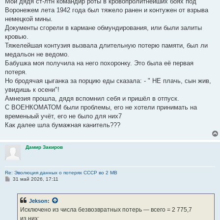
Мой дядя ст-лтн командир роты в кровопролитнейших боях под
Воронежем лета 1942 года был тяжело ранен и контужен от взрыва
немецкой мины.
Документы сгорели в кармане обмундирования, или были залиты
кровью.
Тяжелейшая контузия вызвала длительную потерю памяти, был ли
медальон не ведомо.
Бабушка моя получила на него похоронку. Это была её первая
потеря.
Но бродячая цыганка за порцию еды сказала: - " НЕ плачь, сын жив,
увидишь к осени"!
Амнезия прошла, дядя вспомнил себя и пришёл в отпуск.
С ВОЕНКОМАТОМ были проблемы, его не хотели принимать на
временыый учёт, его не было для них7
Как далее шла бумажная канитель???
Дамир Закиров
Re: Эволюция данных о потерях СССР во 2 МВ
С
31 май 2026, 17:11
о
о
б
Jekson
:
щ
е
Исключено из числа безвозвратных потерь — всего = 2 775,7
н
из них:
и