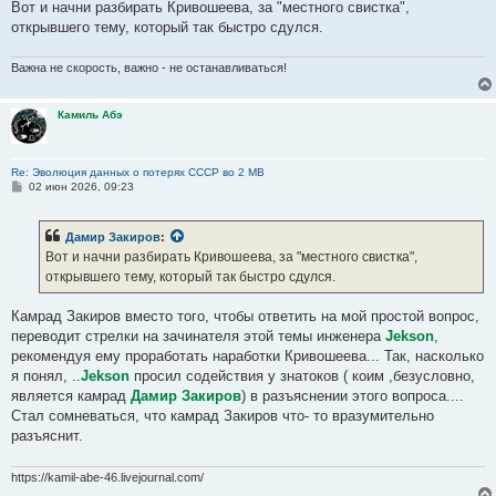
Вот и начни разбирать Кривошеева, за "местного свистка",
которые занижают безвозвратные с 12 776 800 до 11 444 100. Их
открывшего тему, который так быстро сдулся.
сумма ровненько 1 332 700 - разница между 12 776 800 и 11 444
100!
Важна не скорость, важно - не останавливаться!
6. Уверен, что Вы этого делать не будете. Ваш уровень - это
уровень Камиля балабола в этом вопросе!
Камиль Абэ
Re: Эволюция данных о потерях СССР во 2 МВ
С
02 июн 2026, 09:23
о
о
б
Дамир Закиров
:
щ
е
Вот и начни разбирать Кривошеева, за "местного свистка",
н
открывшего тему, который так быстро сдулся.
и
е
Камрад Закиров вместо того, чтобы ответить на мой простой вопрос,
переводит стрелки на зачинателя этой темы инженера
Jekson
,
рекомендуя ему проработать наработки Кривошеева... Так, насколько
я понял, ..
Jekson
просил содействия у знатоков ( коим ,безусловно,
является камрад
Дамир Закиров
) в разъяснении этого вопроса....
Стал сомневаться, что камрад Закиров что- то вразумительно
разъяснит.
https://kamil-abe-46.livejournal.com/