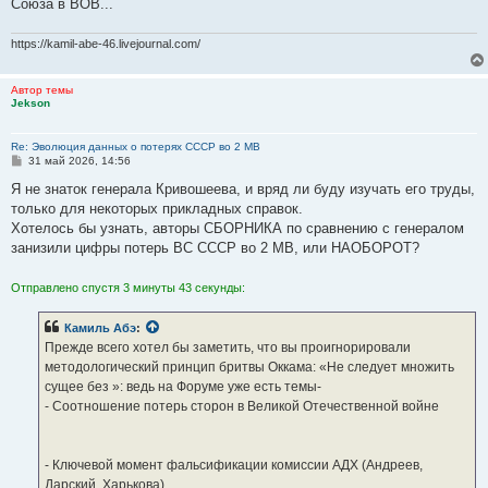
Союза в ВОВ...
https://kamil-abe-46.livejournal.com/
Автор темы
Jekson
Re: Эволюция данных о потерях СССР во 2 МВ
С
31 май 2026, 14:56
о
о
Я не знаток генерала Кривошеева, и вряд ли буду изучать его труды,
б
только для некоторых прикладных справок.
щ
е
Хотелось бы узнать, авторы СБОРНИКА по сравнению с генералом
н
занизили цифры потерь ВС СССР во 2 МВ, или НАОБОРОТ?
и
е
Отправлено спустя 3 минуты 43 секунды:
Камиль Абэ
:
Прежде всего хотел бы заметить, что вы проигнорировали
методологический принцип бритвы Оккама: «Не следует множить
сущее без »: ведь на Форуме уже есть темы-
- Соотношение потерь сторон в Великой Отечественной войне
- Ключевой момент фальсификации комиссии АДХ (Андреев,
Дарский, Харькова)