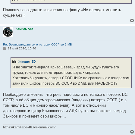
Приношу запоздалые извинения по факту «Не следует множить
сущее без »
Камиль Абэ
Re: Эволюция данных о потерях СССР во 2 МВ
С
31 май 2026, 15:40
о
о
б
Jekson
:
щ
е
Я не знаток генерала Кривошеева, и вряд ли буду изучать его
н
труды, только для некоторых прикладных справок.
и
е
Хотелось бы узнать, авторы СБОРНИКА по сравнению с генералом
занизили цифры потерь ВС СССР во 2 МВ, или НАОБОРОТ?
Необходимо отметить, что речь надо вести не только о потерях ВС
СССР, а об общих демографических (людских) потерях СССР ( и в
том числе ВС и мирного населения). А вот в отношении
достоверности цифр Кривошеева и АДХ пусть выскажется камрад
Закиров и приведёт свои цифры...
https://kamil-abe-46.livejournal.com/