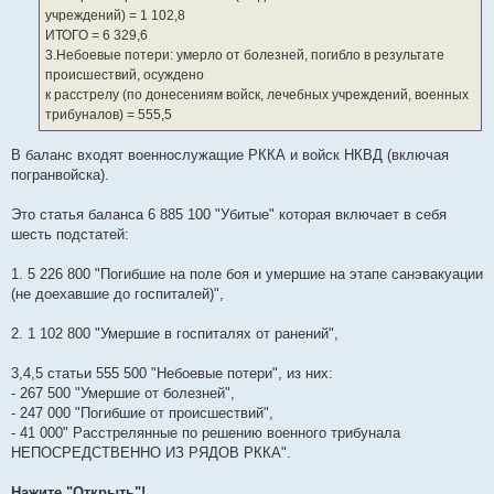
учреждений) = 1 102,8
ИТОГО = 6 329,6
3.Небоевые потери: умерло от болезней, погибло в результате
происшествий, осуждено
к расстрелу (по донесениям войск, лечебных учреждений, военных
трибуналов) = 555,5
В баланс входят военнослужащие РККА и войск НКВД (включая
погранвойска).
Это статья баланса 6 885 100 "Убитые" которая включает в себя
шесть подстатей:
1. 5 226 800 "Погибшие на поле боя и умершие на этапе санэвакуации
(не доехавшие до госпиталей)",
2. 1 102 800 "Умершие в госпиталях от ранений",
3,4,5 статьи 555 500 "Небоевые потери", из них:
- 267 500 "Умершие от болезней",
- 247 000 "Погибшие от происшествий",
- 41 000" Расстрелянные по решению военного трибунала
НЕПОСРЕДСТВЕННО ИЗ РЯДОВ РККА".
Нажите "Открыть"!