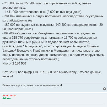
- 216 000 из из 250 400 повторно призванных освобождённых
военнопленных,
- 1 411 200 репатриированных (2 600 из них осуждено),
- 284 042 плененных в рядах противника, впоследствии, осужденных
коллаборационистов,
- 180 000 не выданных союзниками (149 400 коллаборационистов, 30
600 военнопленных.)
- 89 700 найдено на освобождённых территориях и осуждено из
числа 318 770 освобожденных немцами и 13 700 освобожденных
румынами (немцы и румыны, в подавляющем большинстве,
освобождали "Западников", то есть уроженцев Западной Украины,
Западной Беларуси, Прибалтики и Молдавии, на начальном этапе
войны перебивших командиров, комиссаров и с полным вооружением
переходивших на сторону противника ).
Итого:
2 180 900
Вот Вам и все цифры ПО СКРЫТОМУ Кривошееву. Это его данные,
не мои!
Важна не скорость, важно - не останавливаться!
Автор темы
Jekson