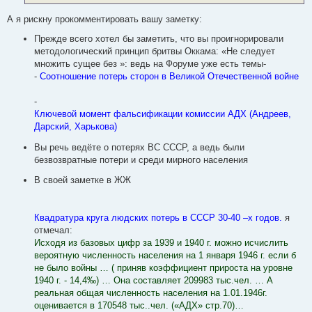
А я рискну прокомментировать вашу заметку:
Прежде всего хотел бы заметить, что вы проигнорировали
методологический принцип бритвы Оккама: «Не следует
множить сущее без »: ведь на Форуме уже есть темы-
-
Соотношение потерь сторон в Великой Отечественной войне
-
Ключевой момент фальсификации комиссии АДХ (Андреев,
Дарский, Харькова)
Вы речь ведёте о потерях ВС СССР, а ведь были
безвозвратные потери и среди мирного населения
В своей заметке в ЖЖ
Квадратура круга людских потерь в СССР 30-40 –х годов.
я
отмечал:
Исходя из базовых цифр за 1939 и 1940 г. можно исчислить
вероятную численность населения на 1 января 1946 г. если б
не было войны … ( приняв коэффициент прироста на уровне
1940 г. - 14,4‰) … Она составляет 209983 тыс.чел. … А
реальная общая численность населения на 1.01.1946г.
оценивается в 170548 тыс..чел. («АДХ» стр.70)…