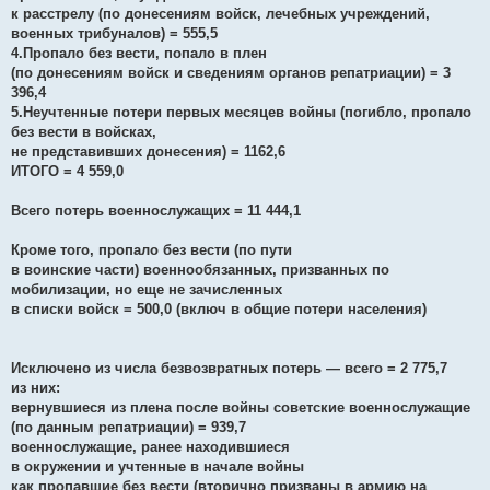
к расстрелу (по донесениям войск, лечебных учреждений,
военных трибуналов) = 555,5
4.Пропало без вести, попало в плен
(по донесениям войск и сведениям органов репатриации) = 3
396,4
5.Неучтенные потери первых месяцев войны (погибло, пропало
без вести в войсках,
не представивших донесения) = 1162,6
ИТОГО = 4 559,0
Всего потерь военнослужащих = 11 444,1
Кроме того, пропало без вести (по пути
в воинские части) военнообязанных, призванных по
мобилизации, но еще не зачисленных
в списки войск = 500,0 (включ в общие потери населения)
Исключено из числа безвозвратных потерь — всего = 2 775,7
из них:
вернувшиеся из плена после войны советские военнослужащие
(по данным репатриации) = 939,7
военнослужащие, ранее находившиеся
в окружении и учтенные в начале войны
как пропавшие без вести (вторично призваны в армию на