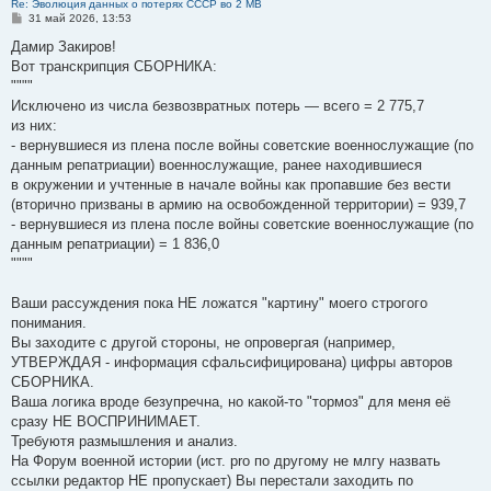
Re: Эволюция данных о потерях СССР во 2 МВ
С
31 май 2026, 13:53
о
о
Дамир Закиров!
б
Вот транскрипция СБОРНИКА:
щ
е
""""
н
Исключено из числа безвозвратных потерь — всего = 2 775,7
и
е
из них:
- вернувшиеся из плена после войны советские военнослужащие (по
данным репатриации) военнослужащие, ранее находившиеся
в окружении и учтенные в начале войны как пропавшие без вести
(вторично призваны в армию на освобожденной территории) = 939,7
- вернувшиеся из плена после войны советские военнослужащие (по
данным репатриации) = 1 836,0
""""
Ваши рассуждения пока НЕ ложатся "картину" моего строгого
понимания.
Вы заходите с другой стороны, не опровергая (например,
УТВЕРЖДАЯ - информация сфальсифицирована) цифры авторов
СБОРНИКА.
Ваша логика вроде безупречна, но какой-то "тормоз" для меня её
сразу НЕ ВОСПРИНИМАЕТ.
Требуютя размышления и анализ.
На Форум военной истории (ист. pro по другому не млгу назвать
ссылки редактор НЕ пропускает) Вы перестали заходить по