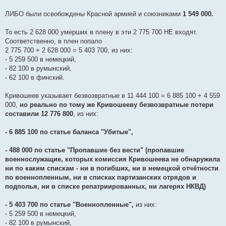
(погибшие в партизанском движении) + 2 628 000 (умершие в
плену) + 446 200 "Погибшие в рядах противника или казненные
ЛИБО были освобождены Красной армией и союзниками
1 549 000.
после пленения" =
10 595 900.
То есть 2 628 000 умерших в плену в эти 2 775 700 НЕ входят.
10 595 900 военнослужащих РККА, войск НКВД и погранвойск.
Соответственно, в плен попало
Скопируйте этот пост, хотя бы для себя!
2 775 700 + 2 628 000 = 5 403 700, из них:
- 5 259 500 в немецкий,
- 82 100 в румынский,
- 62 100 в финский.
Кривошеев указывает безвозвратные в 11 444 100 = 6 885 100 + 4 559
000,
но реально по тому же Кривошееву безвозвратные потери
составили 12 776 800
, из них:
- 6 885 100 по статье баланса "Убитые",
- 488 000 по статье "Пропавшие без вести" (пропавшие
военнослужащие, которых комиссия Кривошеева не обнаружила
ни по каким спискам - ни в погибших, ни в немецкой отчётности
по военнопленным, ни в списках партизанских отрядов и
подполья, ни в списке репатриированных, ни лагерях НКВД)
- 5 403 700 по статье "Военнопленные",
из них:
- 5 259 500 в немецкий,
- 82 100 в румынский,