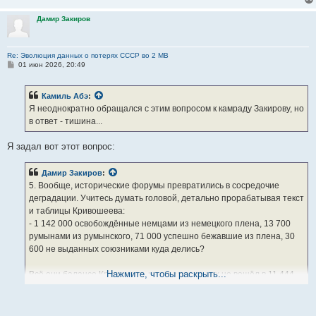
Дамир Закиров
Re: Эволюция данных о потерях СССР во 2 МВ
С
01 июн 2026, 20:49
о
о
б
Камиль Абэ
:
щ
е
Я неоднократно обращался с этим вопросом к камраду Закирову, но
н
в ответ - тишина...
и
е
Я задал вот этот вопрос:
Дамир Закиров
:
5. Вообще, исторические форумы превратились в сосредочие
деградации. Учитесь думать головой, детально прорабатывая текст
и таблицы Кривошеева:
- 1 142 000 освобождённые немцами из немецкого плена, 13 700
румынами из румынского, 71 000 успешно бежавшие из плена, 30
600 не выданных союзниками куда делись?
Нажмите, чтобы раскрыть...
Всё они балансе Кривошеев, но ни один из них не вошёл в 11 444
100 - они все идут сверху под подставными статьями у Кривошеева.
Вот и найдите эти ЧЕТЫРЕ ПОДСТАВНЫЕ СТАТЬИ у Кривошеева,