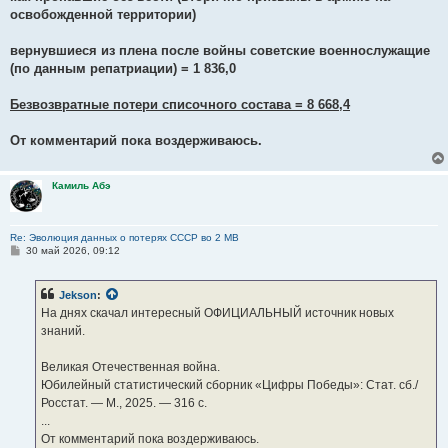
освобожденной территории)
вернувшиеся из плена после войны советские военнослужащие
(по данным репатриации) = 1 836,0
Безвозвратные потери списочного состава = 8 668,4
От комментарий пока воздерживаюсь.
Камиль Абэ
Re: Эволюция данных о потерях СССР во 2 МВ
С
30 май 2026, 09:12
о
о
б
Jekson
:
щ
е
На днях скачал интересный ОФИЦИАЛЬНЫЙ источник новых
н
знаний.
и
е
Великая Отечественная война.
Юбилейный статистический сборник «Цифры Победы»: Стат. сб./
Росстат. — М., 2025. — 316 с.
...
От комментарий пока воздерживаюсь.