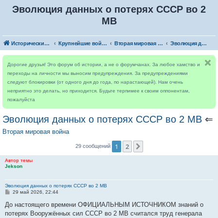
Эволюция данных о потерях СССР во 2
МВ
Исторический форум
Крупнейшие войны
Вторая мировая война
Эволюция данных о потерях СССР во 2 МВ
Дорогие друзья! Это форум об истории, а не о форумчанах. За любое хамство и
переходы на личности мы выносим предупреждения. За предупреждениями
следуют блокировки (от одного дня до года, по нарастающей). Нам очень
неприятно это делать, но приходится. Будьте терпимее к своим оппонентам,
пожалуйста
Эволюция данных о потерях СССР во 2 МВ
⇐
Вторая мировая война
1
2
След.
29 сообщений
Автор темы
Jekson
Эволюция данных о потерях СССР во 2 МВ
С
29 май 2026, 22:44
о
о
До настоящего времени ОФИЦИАЛЬНЫМ ИСТОЧНИКОМ знаний о
б
потерях Вооружённых сил СССР во 2 МВ считался труд генерала
щ