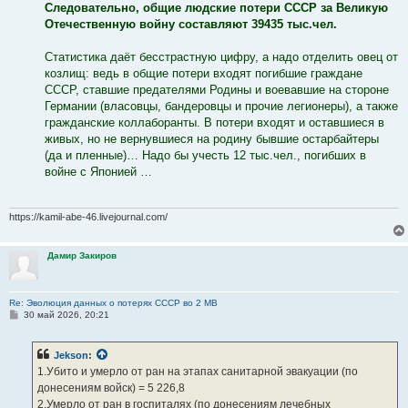
Следовательно, общие людские потери СССР за Великую
Отечественную войну составляют 39435 тыс.чел.
Статистика даёт бесстрастную цифру, а надо отделить овец от
козлищ: ведь в общие потери входят погибшие граждане
СССР, ставшие предателями Родины и воевавшие на стороне
Германии (власовцы, бандеровцы и прочие легионеры), а также
гражданские коллаборанты. В потери входят и оставшиеся в
живых, но не вернувшиеся на родину бывшие остарбайтеры
(да и пленные)… Надо бы учесть 12 тыс.чел., погибших в
войне с Японией …
https://kamil-abe-46.livejournal.com/
Дамир Закиров
Re: Эволюция данных о потерях СССР во 2 МВ
С
30 май 2026, 20:21
о
о
б
Jekson
:
щ
е
1.Убито и умерло от ран на этапах санитарной эвакуации (по
н
донесениям войск) = 5 226,8
и
е
2.Умерло от ран в госпиталях (по донесениям лечебных