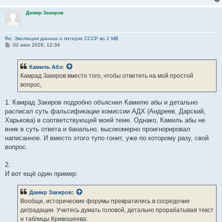
Дамир Закиров
Re: Эволюция данных о потерях СССР во 2 МВ
С
02 июн 2026, 12:34
о
о
б
Камиль Абэ
:
щ
е
Камрад Закиров вместо того, чтобы ответить на мой простой
н
вопрос,
и
е
1. Камрад Закиров подробно объяснил Камилю абы и детально
расписал суть фальсификации комиссии АДХ (Андреев, Дарский,
Харькова) в соответствующей моей теме. Однако, Камиль абы не
вник в суть ответа и банально, высокомерно проигнорировал
написанное. И вместо этого тупо гонит, уже по которому разу, свой
вопрос.
2.
И вот ещё один пример:
Дамир Закиров
:
Вообще, исторические форумы превратились в сосредочие
деградации. Учитесь думать головой, детально прорабатывая текст
и таблицы Кривошеева: