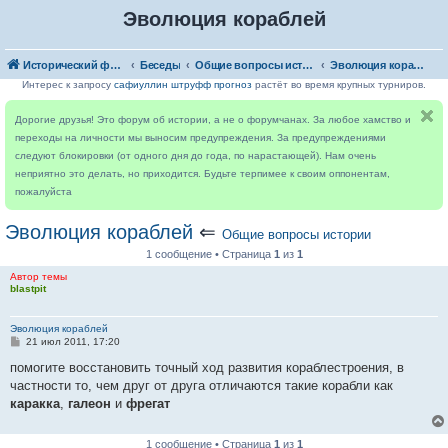
Эволюция кораблей
Исторический форум
Беседы
Общие вопросы истории
Эволюция кораблей
Интерес к запросу
сафиуллин штруфф прогноз
растёт во время крупных турниров.
Дорогие друзья! Это форум об истории, а не о форумчанах. За любое хамство и
переходы на личности мы выносим предупреждения. За предупреждениями
следуют блокировки (от одного дня до года, по нарастающей). Нам очень
неприятно это делать, но приходится. Будьте терпимее к своим оппонентам,
пожалуйста
Эволюция кораблей
⇐
Общие вопросы истории
1 сообщение • Страница
1
из
1
Автор темы
blastpit
Эволюция кораблей
С
21 июл 2011, 17:20
о
о
помогите восстановить точный ход развития кораблестроения, в
б
частности то, чем друг от друга отличаются такие корабли как
щ
е
каракка
,
галеон
и
фрегат
н
и
е
1 сообщение • Страница
1
из
1