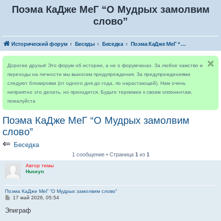
Поэма КаДже МеГ “О Мудрых замолвим
слово”
Исторический форум
Беседы
Беседка
Поэма КаДже МеГ “О Мудрых замолвим слово”
Дорогие друзья! Это форум об истории, а не о форумчанах. За любое хамство и
переходы на личности мы выносим предупреждения. За предупреждениями
следуют блокировки (от одного дня до года, по нарастающей). Нам очень
неприятно это делать, но приходится. Будьте терпимее к своим оппонентам,
пожалуйста
Поэма КаДже МеГ “О Мудрых замолвим
слово”
⇐
Беседка
1 сообщение • Страница
1
из
1
Автор темы
Huseyn
Поэма КаДже МеГ “О Мудрых замолвим слово”
С
17 май 2026, 05:54
о
о
Эпиграф
б
щ