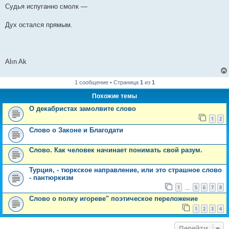
Судья испуганно смолк —
Дух остался прямым.
Alın Ak
1 сообщение • Страница
1
из
1
Похожие темы
О декабристах замолвите слово
1
2
Слово о Законе и Благодати
Слово. Как человек начинает понимать свой разум.
Турция, - тюркское направление, или это страшное слово
- пантюркизм
1
5
6
7
8
…
Слово о полку игореве" поэтическое переложение
1
2
3
4
Перейти