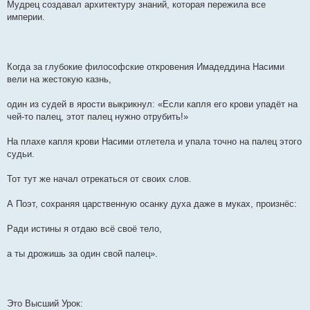
Мудрец создавал архитектуру знаний, которая пережила все
империи.
Когда за глубокие философские откровения Имадеддина Насими
вели на жестокую казнь,
один из судей в ярости выкрикнул: «Если капля его крови упадёт на
чей-то палец, этот палец нужно отрубить!»
На плахе капля крови Насими отлетела и упала точно на палец этого
судьи.
Тот тут же начал отрекаться от своих слов.
А Поэт, сохраняя царственную осанку духа даже в муках, произнёс:
Ради истины я отдаю всё своё тело,
а ты дрожишь за один свой палец».
Это Высший Урок: