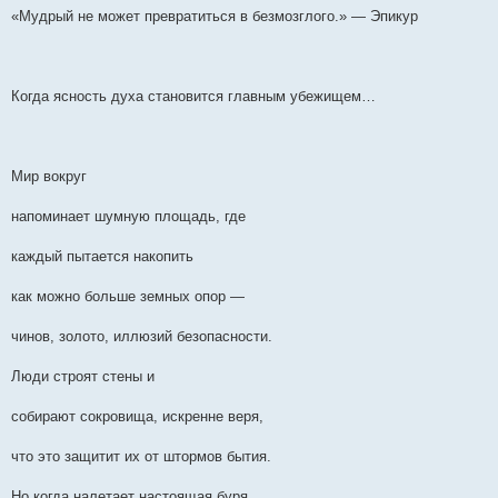
е
«Мудрый не может превратиться в безмозглого.» — Эпикур
н
и
е
Когда ясность духа становится главным убежищем…
Мир вокруг
напоминает шумную площадь, где
каждый пытается накопить
как можно больше земных опор —
чинов, золото, иллюзий безопасности.
Люди строят стены и
собирают сокровища, искренне веря,
что это защитит их от штормов бытия.
Но когда налетает настоящая буря,