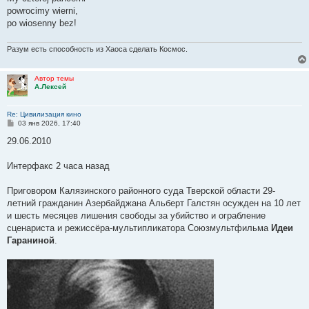
powrocimy wierni,
po wiosenny bez!
Разум есть способность из Хаоса сделать Космос.
Автор темы
А.Лексей
Re: Цивилизация кино
С
03 янв 2026, 17:40
о
о
29.06.2010
б
щ
е
Интерфакс 2 часа назад
н
и
е
Приговором Калязинского районного суда Тверской области 29-
летний гражданин Азербайджана Альберт Галстян осужден на 10 лет
и шесть месяцев лишения свободы за убийство и ограбление
сценариста и режиссёра-мультипликатора Союзмультфильма
Идеи
Гараниной
.