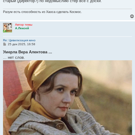
старый (директор?) по недомыслию стёр всё с доски.
Разум есть способность из Хаоса сделать Космос.
Автор темы
А.Лексей
Re: Цивилизация кино
С
25 дек 2025, 16:58
о
о
Умерла Вера Алентова ...
б
... нет слов.
щ
е
н
и
е