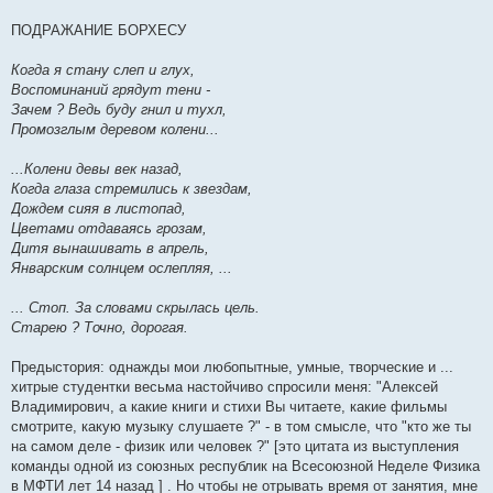
ПОДРАЖАНИЕ БОРХЕСУ
Когда я стану слеп и глух,
Воспоминаний грядут тени -
Зачем ? Ведь буду гнил и тухл,
Промозглым деревом колени...
...Колени девы век назад,
Когда глаза стремились к звездам,
Дождем сияя в листопад,
Цветами отдаваясь грозам,
Дитя вынашивать в апрель,
Январским солнцем ослепляя, ...
... Стоп. За словами скрылась цель.
Старею ? Точно, дорогая.
Предыстория: однажды мои любопытные, умные, творческие и ...
хитрые студентки весьма настойчиво спросили меня: "Алексей
Владимирович, а какие книги и стихи Вы читаете, какие фильмы
смотрите, какую музыку слушаете ?" - в том смысле, что "кто же ты
на самом деле - физик или человек ?" [это цитата из выступления
команды одной из союзных республик на Всесоюзной Неделе Физика
в МФТИ лет 14 назад ] . Но чтобы не отрывать время от занятия, мне