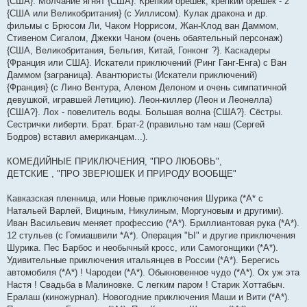
{США}. Молчание ягнят {США}. Крепкий орешек; крепкий орешек - 2
{США или Великобритания} (с Уиллисом). Кулак дракона и др.
фильмы с Брюсом Ли, Чаком Норрисом, Жан-Клод ван Даммом,
Стивеном Сигалом, Джекки Чаном (очень обаятельный персонаж)
{США, Великобритания, Бельгия, Китай, Гонконг ?}. Каскадеры
{Франция или США}. Искатели приключений (Ринг Ганг-Енга) с Ван
Даммом {заграница}. Авантюристы (Искатели приключений)
{Франция} (с Лино Вентура, Аленом Делоном и очень симпатичной
девушкой, игравшей Летицию). Леон-киллер (Леон и Леонелла)
{США?}. Лох - повелитель воды. Большая волна {США?}. Сёстры.
Сестрички либерти. Брат. Брат-2 (правильно там наш (Сергей
Бодров) вставил американцам...).
КОМЕДИЙНЫЕ ПРИКЛЮЧЕНИЯ, "ПРО ЛЮБОВЬ",
ДЕТСКИЕ , "ПРО ЗВЕРЮШЕК И ПРИРОДУ ВООБЩЕ"
Кавказская пленница, или Новые приключения Шурика (*А* с
Натальей Варлей, Вициным, Никулиным, Моргуновым и другими).
Иван Васильевич меняет профессию (*А*). Бриллиантовая рука (*A*).
12 стульев (с Гомиашвили *А*). Операция "Ы" и другие приключения
Шурика. Пес Барбос и необычный кросс, или Самогонщики (*А*).
Удивительные приключения итальянцев в России (*А*). Берегись
автомобиля (*А*) ! Чародеи (*А*). Обыкновенное чудо (*А*). Ох уж эта
Настя ! Свадьба в Малиновке. С легким паром ! Старик Хоттабыч.
Ералаш (киножурнал). Новогодние приключения Маши и Вити (*А*).