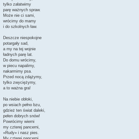
tylko załatwimy
parę ważnych spraw.
Może nie ci sami,
wrócimy do mamy
i do szkolnych ław.
Deszcze niespokojne
potargały sad,
a my na tej wojnie
ładnych parę lat.
Do domu wrócimy,
w piecu napalimy,
nakarmimy psa.
Przed nocą zdążymy,
tylko zwyciężymy,
a to ważna gra!
Na niebie obłoki,
po wsiach pełno bzu,
gdzież ten świat daleki,
pełen dobrych snów!
Powrócimy wierni
my czterej pancerni,
«Rudy» i nasz pies.
My czterej pancerni