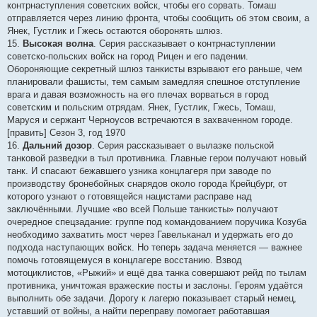
контрнаступления советских войск, чтобы его сорвать. Томаш
отправляется через линию фронта, чтобы сообщить об этом своим, а
Янек, Густлик и Гжесь остаются оборонять шлюз.
15.
Высокая волна
. Серия рассказывает о контрнаступлении
советско-польских войск на город Рицен и его падении.
Обороняющие секретный шлюз танкисты взрывают его раньше, чем
планировали фашисты, тем самым замедляя спешное отступление
врага и давая возможность на его плечах ворваться в город
советским и польским отрядам. Янек, Густлик, Гжесь, Томаш,
Маруся и сержант Черноусов встречаются в захваченном городе.
[править] Сезон 3, год 1970
16.
Дальний дозор
. Серия рассказывает о вылазке польской
танковой разведки в тыл противника. Главные герои получают новый
танк. И спасают бежавшего узника концлагеря при заводе по
производству бронебойных снарядов около города Крейцбург, от
которого узнают о готовящейся нацистами расправе над
заключёнными. Лучшие «во всей Польше танкисты» получают
очередное спецзадание: группе под командованием поручика Козуба
необходимо захватить мост через Гавельканал и удержать его до
подхода наступающих войск. Но теперь задача меняется — важнее
помочь готовящемуся в концлагере восстанию. Взвод
мотоциклистов, «Рыжий» и ещё два танка совершают рейд по тылам
противника, уничтожая вражеские посты и заслоны. Героям удаётся
выполнить обе задачи. Дорогу к лагерю показывает старый немец,
уставший от войны, а найти переправу помогает работавшая