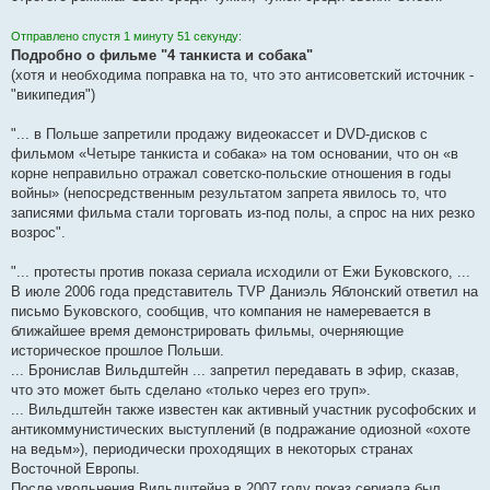
е
Отправлено спустя 1 минуту 51 секунду:
Подробно о фильме "4 танкиста и собака"
(хотя и необходима поправка на то, что это антисоветский источник -
"википедия")
"... в Польше запретили продажу видеокассет и DVD-дисков с
фильмом «Четыре танкиста и собака» на том основании, что он «в
корне неправильно отражал советско-польские отношения в годы
войны» (непосредственным результатом запрета явилось то, что
записями фильма стали торговать из-под полы, а спрос на них резко
возрос".
"... протесты против показа сериала исходили от Ежи Буковского, ...
В июле 2006 года представитель TVP Даниэль Яблонский ответил на
письмо Буковского, сообщив, что компания не намеревается в
ближайшее время демонстрировать фильмы, очерняющие
историческое прошлое Польши.
... Бронислав Вильдштейн ... запретил передавать в эфир, сказав,
что это может быть сделано «только через его труп».
... Вильдштейн также известен как активный участник русофобских и
антикоммунистических выступлений (в подражание одиозной «охоте
на ведьм»), периодически проходящих в некоторых странах
Восточной Европы.
После увольнения Вильдштейна в 2007 году показ сериала был