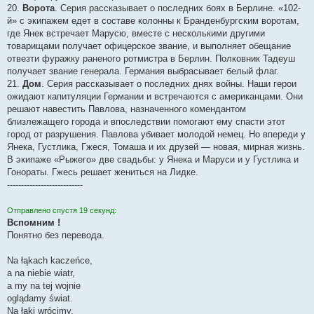
20.
Ворота
. Серия рассказывает о последних боях в Берлине. «102-
й» с экипажем едет в составе колонны к Бранденбургским воротам,
где Янек встречает Марусю, вместе с несколькими другими
товарищами получает офицерское звание, и выполняет обещание
отвезти фуражку раненого ротмистра в Берлин. Полковник Тадеуш
получает звание генерала. Германия выбрасывает белый флаг.
21.
Дом
. Серия рассказывает о последних днях войны. Наши герои
ожидают капитуляции Германии и встречаются с американцами. Они
решают навестить Павлова, назначенного комендантом
близлежащего города и впоследствии помогают ему спасти этот
город от разрушения. Павлова убивает молодой немец. Но впереди у
Янека, Густлика, Гжеся, Томаша и их друзей — новая, мирная жизнь.
В экипаже «Рыжего» две свадьбы: у Янека и Маруси и у Густлика и
Гонораты. Гжесь решает жениться на Лидке.
---------------------------
Отправлено спустя 19 секунд:
Вспомним !
Понятно без перевода.
Na łąkach kaczeńce,
a na niebie wiatr,
a my na tej wojnie
oglądamy świat.
Na łąki wrócimy,