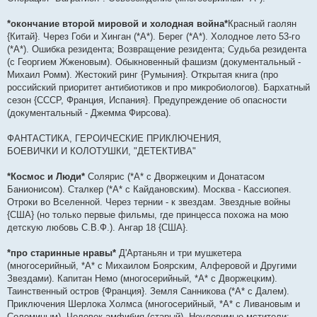
*окончание второй мировой и холодная война*
Красный гаолян
{Китай}. Через Гоби и Хинган (*А*). Берег (*А*). Холодное лето 53-го
(*А*). Ошибка резидента; Возвращение резидента; Судьба резидента
(с Георгием Жженовым). Обыкновенный фашизм (документальный -
Михаил Ромм). Жестокий ринг {Румыния}. Открытая книга (про
российский приоритет антибиотиков и про микробиологов). Бархатный
сезон {СССР, Франция, Испания}. Предупреждение об опасности
(документальный - Джемма Фирсова).
ФАНТАСТИКА, ГЕРОИЧЕСКИЕ ПРИКЛЮЧЕНИЯ,
БОЕВИЧКИ И КОЛОТУШКИ, "ДЕТЕКТИВА"
*Космос и Люди*
Солярис (*А* с Дворжецким и Донатасом
Банионисом). Сталкер (*А* с Кайдановским). Москва - Кассиопея.
Отроки во Вселенной. Через тернии - к звездам. Звездные войны
{США} (но только первые фильмы, где принцесса похожа на мою
детскую любовь С.В.Ф.). Ангар 18 {США}.
*про старинные нравы*
Д'Артаньян и три мушкетера
(многосерийный, *А* с Михаилом Боярским, Алферовой и Другими
Звездами). Капитан Немо (многосерийный, *А* с Дворжецким).
Таинственный остров {Франция}. Земля Санникова (*А* с Далем).
Приключения Шерлока Холмса (многосерийный, *А* с Ливановым и
Соломиным). Человек-амфибия (старый). Неуловимые мстители;