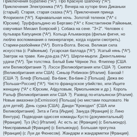
Приключения Буратино (*А*). Про Красную Шапочку (*А*).
Приключения Электроника (*А*). Вечера на хуторе близ Диканьки
(старый). Старая, старая сказка (*А*). Приключения принца
Флоризеля (*А*). Карнавальная ночь. Золотой теленок (*А* с
Юрским). Труффальдино из Бергамо (*А* с Константином Райкиным,
озвучивал Михаил Боярский ). Собака на сене. "3+2". Человек с
бульвара Капуцинов (*А*). Кольца Альманзора (фильм фигня, но
люблю воспоминания о пионерлагере, когда ходили смотреть).
Старики-разбойники (*А*). Волга-Волга. Весна. Великая сила
искусства (с Райкиным). Гусарская баллада (*А*). Усатый нянь (*А*).
Завтрак на траве. Кин-дза-дза (*А*). Ширли-мырли. Джентльмены
удачи (*А*). Три толстяка. Белый Бим Чёрное Ухо. Флиппер {США
или Великобритания ?}. Лэсси {Великобритания или США ?}. Скиппи
{Великобритания или США}. Синьор Робинзон {Италия}. Банзай !
{США ?}. Блеф {Польша}. Ва-банк; Ва-банк-2 {Польша}. Дежа вю
{Польша+Россия} (*А*). Чисто французское убийство, или Ищите
женщину (*А* с Юрским, Абдуловым, Ярмольником и др.). Король
Ральф {Великобритания или США ?}. Развод по-итальянски {Италия}.
Новые амазонки (sExmission) {Польша} (но местами пошловато. Не
для детей). День сурка {США}. Данди-"Крокодил" {США или
Великобритания}. Зита и Гита {Индия}. Зануда {Франция} (с Лино
Вентура). Подводная одиссея команды Кусто (документальный)
{Франция}. Туз (Ас) {Италия}. Ас есть ас {Франция} (с Бельмондо).
Неисправимый {Франция} (c Бельмондо). Большая прогулка
{Франция} (с Луи де Фюнесом). Жандарм и жандарметки {Франция}.