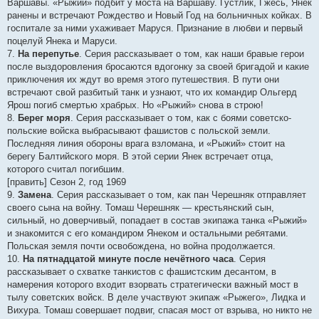
Варшавы. «Рыжий» подбит у моста на Варшаву. Густлик, Гжесь, Янек
ранены и встречают Рождество и Новый Год на больничных койках. В
госпитале за ними ухаживает Маруся. Признание в любви и первый
поцелуй Янека и Маруси.
7.
На перепутье
. Серия рассказывает о том, как наши бравые герои
после выздоровления бросаются вдогонку за своей бригадой и какие
приключения их ждут во время этого путешествия. В пути они
встречают свой разбитый танк и узнают, что их командир Ольгерд
Ярош погиб смертью храбрых. Но «Рыжий» снова в строю!
8.
Берег моря
. Серия рассказывает о том, как с боями советско-
польские войска выбрасывают фашистов с польской земли.
Последняя линия обороны врага взломана, и «Рыжий» стоит на
берегу Балтийского моря. В этой серии Янек встречает отца,
которого считал погибшим.
[править] Сезон 2, год 1969
9.
Замена
. Серия рассказывает о том, как пан Черешняк отправляет
своего сына на войну. Томаш Черешняк — крестьянский сын,
сильный, но доверчивый, попадает в состав экипажа танка «Рыжий»
и знакомится с его командиром Янеком и остальными ребятами.
Польская земля почти освобождена, но война продолжается.
10.
На пятнадцатой минуте после нечётного часа
. Серия
рассказывает о схватке танкистов с фашистским десантом, в
намерения которого входит взорвать стратегически важный мост в
тылу советских войск. В деле участвуют экипаж «Рыжего», Лидка и
Вихура. Томаш совершает подвиг, спасая мост от взрыва, но никто не