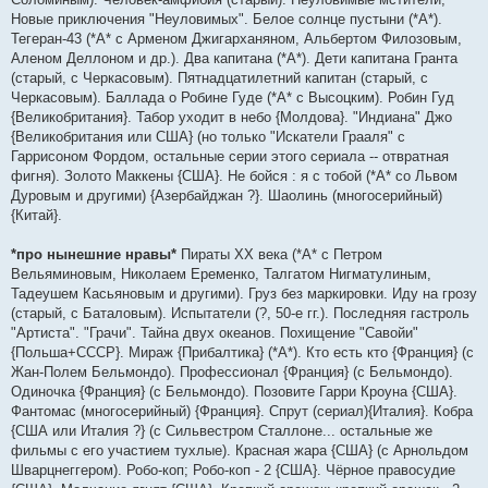
Новые приключения "Неуловимых". Белое солнце пустыни (*А*).
Тегеран-43 (*А* с Арменом Джигарханяном, Альбертом Филозовым,
Аленом Деллоном и др.). Два капитана (*А*). Дети капитана Гранта
(старый, с Черкасовым). Пятнадцатилетний капитан (старый, с
Черкасовым). Баллада о Робине Гуде (*А* с Высоцким). Робин Гуд
{Великобритания}. Табор уходит в небо {Молдова}. "Индиана" Джо
{Великобритания или США} (но только "Искатели Грааля" с
Гаррисоном Фордом, остальные серии этого сериала -- отвратная
фигня). Золото Маккены {США}. Не бойся : я с тобой (*А* со Львом
Дуровым и другими) {Азербайджан ?}. Шаолинь (многосерийный)
{Китай}.
*про нынешние нравы*
Пираты XX века (*А* с Петром
Вельяминовым, Николаем Еременко, Талгатом Нигматулиным,
Тадеушем Касьяновым и другими). Груз без маркировки. Иду на грозу
(старый, с Баталовым). Испытатели (?, 50-е гг.). Последняя гастроль
"Артиста". "Грачи". Тайна двух океанов. Похищение "Савойи"
{Польша+СССР}. Мираж {Прибалтика} (*А*). Кто есть кто {Франция} (с
Жан-Полем Бельмондо). Профессионал {Франция} (с Бельмондо).
Одиночка {Франция} (с Бельмондо). Позовите Гарри Кроуна {США}.
Фантомас (многосерийный) {Франция}. Спрут (сериал){Италия}. Кобра
{США или Италия ?} (с Сильвестром Сталлоне... остальные же
фильмы с его участием тухлые). Красная жара {США} (с Арнольдом
Шварцнеггером). Робо-коп; Робо-коп - 2 {США}. Чёрное правосудие