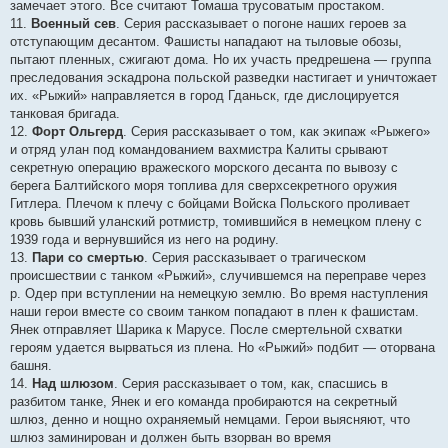
замечает этого. Все считают Томаша трусоватым простаком.
11.
Военный сев
. Серия рассказывает о погоне наших героев за
отступающим десантом. Фашисты нападают на тыловые обозы,
пытают пленных, сжигают дома. Но их участь предрешена — группа
преследования эскадрона польской разведки настигает и уничтожает
их. «Рыжий» направляется в город Гданьск, где дислоцируется
танковая бригада.
12.
Форт Ольгерд
. Серия рассказывает о том, как экипаж «Рыжего»
и отряд улан под командованием вахмистра Калиты срывают
секретную операцию вражеского морского десанта по вывозу с
берега Балтийского моря топлива для сверхсекретного оружия
Гитлера. Плечом к плечу с бойцами Войска Польского проливает
кровь бывший уланский ротмистр, томившийся в немецком плену с
1939 года и вернувшийся из него на родину.
13.
Пари со смертью
. Серия рассказывает о трагическом
происшествии с танком «Рыжий», случившемся на переправе через
р. Одер при вступлении на немецкую землю. Во время наступления
наши герои вместе со своим танком попадают в плен к фашистам.
Янек отправляет Шарика к Марусе. После смертельной схватки
героям удается вырваться из плена. Но «Рыжий» подбит — оторвана
башня.
14.
Над шлюзом
. Серия рассказывает о том, как, спасшись в
разбитом танке, Янек и его команда пробираются на секретный
шлюз, денно и нощно охраняемый немцами. Герои выясняют, что
шлюз заминирован и должен быть взорван во время