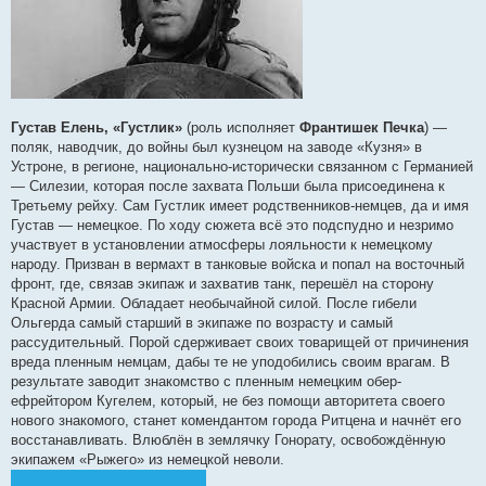
Густав Елень, «Густлик»
(роль исполняет
Франтишек Печка
) —
поляк, наводчик, до войны был кузнецом на заводе «Кузня» в
Устроне, в регионе, национально-исторически связанном с Германией
— Силезии, которая после захвата Польши была присоединена к
Третьему рейху. Сам Густлик имеет родственников-немцев, да и имя
Густав — немецкое. По ходу сюжета всё это подспудно и незримо
участвует в установлении атмосферы лояльности к немецкому
народу. Призван в вермахт в танковые войска и попал на восточный
фронт, где, связав экипаж и захватив танк, перешёл на сторону
Красной Армии. Обладает необычайной силой. После гибели
Ольгерда самый старший в экипаже по возрасту и самый
рассудительный. Порой сдерживает своих товарищей от причинения
вреда пленным немцам, дабы те не уподобились своим врагам. В
результате заводит знакомство с пленным немецким обер-
ефрейтором Кугелем, который, не без помощи авторитета своего
нового знакомого, станет комендантом города Ритцена и начнёт его
восстанавливать. Влюблён в землячку Гонорату, освобождённую
экипажем «Рыжего» из немецкой неволи.