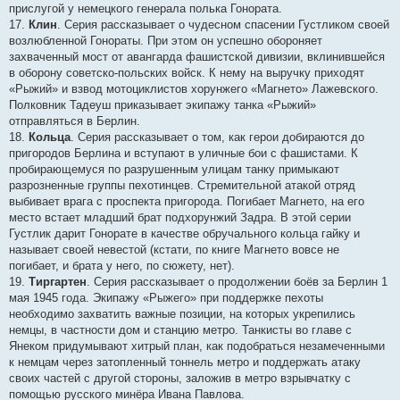
прислугой у немецкого генерала полька Гонората.
17.
Клин
. Серия рассказывает о чудесном спасении Густликом своей
возлюбленной Гонораты. При этом он успешно обороняет
захваченный мост от авангарда фашистской дивизии, вклинившейся
в оборону советско-польских войск. К нему на выручку приходят
«Рыжий» и взвод мотоциклистов хорунжего «Магнето» Лажевского.
Полковник Тадеуш приказывает экипажу танка «Рыжий»
отправляться в Берлин.
18.
Кольца
. Серия рассказывает о том, как герои добираются до
пригородов Берлина и вступают в уличные бои с фашистами. К
пробирающемуся по разрушенным улицам танку примыкают
разрозненные группы пехотинцев. Стремительной атакой отряд
выбивает врага с проспекта пригорода. Погибает Магнето, на его
место встает младший брат подхорунжий Задра. В этой серии
Густлик дарит Гонорате в качестве обручального кольца гайку и
называет своей невестой (кстати, по книге Магнето вовсе не
погибает, и брата у него, по сюжету, нет).
19.
Тиргартен
. Серия рассказывает о продолжении боёв за Берлин 1
мая 1945 года. Экипажу «Рыжего» при поддержке пехоты
необходимо захватить важные позиции, на которых укрепились
немцы, в частности дом и станцию метро. Танкисты во главе с
Янеком придумывают хитрый план, как подобраться незамеченными
к немцам через затопленный тоннель метро и поддержать атаку
своих частей с другой стороны, заложив в метро взрывчатку с
помощью русского минёра Ивана Павлова.