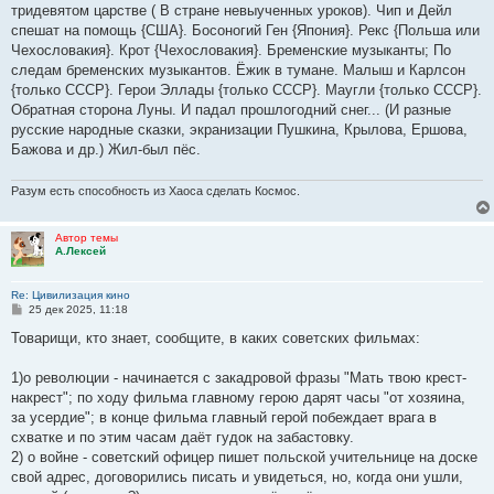
тридевятом царстве ( В стране невыученных уроков). Чип и Дейл
спешат на помощь {США}. Босоногий Ген {Япония}. Рекс {Польша или
Чехословакия}. Крот {Чехословакия}. Бременские музыканты; По
следам бременских музыкантов. Ёжик в тумане. Малыш и Карлсон
{только СССР}. Герои Эллады {только СССР}. Маугли {только СССР}.
Обратная сторона Луны. И падал прошлогодний снег... (И разные
русские народные сказки, экранизации Пушкина, Крылова, Ершова,
Бажова и др.) Жил-был пёс.
Разум есть способность из Хаоса сделать Космос.
Автор темы
А.Лексей
Re: Цивилизация кино
С
25 дек 2025, 11:18
о
о
Товарищи, кто знает, сообщите, в каких советских фильмах:
б
щ
е
1)о революции - начинается с закадровой фразы "Мать твою крест-
н
накрест"; по ходу фильма главному герою дарят часы "от хозяина,
и
е
за усердие"; в конце фильма главный герой побеждает врага в
схватке и по этим часам даёт гудок на забастовку.
2) о войне - советский офицер пишет польской учительнице на доске
свой адрес, договорились писать и увидеться, но, когда они ушли,