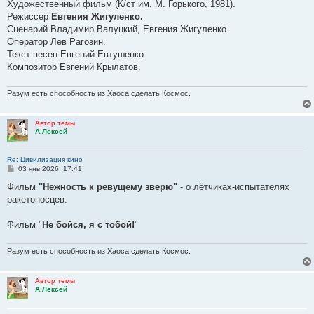
Художественный фильм (К/ст им. М. Горького, 1981).
Режиссер
Евгения Жигуленко.
Сценарий Владимир Валуцкий, Евгения Жигуленко.
Оператор Лев Рагозин.
Текст песен Евгений Евтушенко.
Композитор Евгений Крылатов.
Разум есть способность из Хаоса сделать Космос.
Автор темы
А.Лексей
Re: Цивилизация кино
С
03 янв 2026, 17:41
о
о
Фильм
"Нежность к ревущему зверю"
- о лётчиках-испытателях
б
ракетоносцев.
щ
е
н
Фильм "
Не бойся, я с тобой!
"
и
е
Разум есть способность из Хаоса сделать Космос.
Автор темы
А.Лексей