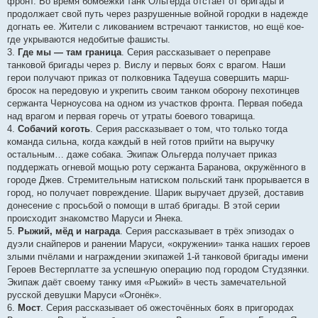
фронт. Во время бомбёжки танк Ольгерда отстает от бригады и
продолжает свой путь через разрушенные войной городки в надежде
догнать ее. Жители с ликованием встречают танкистов, но ещё кое-
где укрываются недобитые фашисты.
3.
Где мы — там граница
. Серия рассказывает о переправе
танковой бригады через р. Вислу и первых боях с врагом. Наши
герои получают приказ от полковника Тадеуша совершить марш-
бросок на передовую и укрепить своим танком оборону пехотинцев
сержанта Черноусова на одном из участков фронта. Первая победа
над врагом и первая горечь от утраты боевого товарища.
4.
Собачий коготь
. Серия рассказывает о том, что только тогда
команда сильна, когда каждый в ней готов прийти на выручку
остальным… даже собака. Экипаж Ольгерда получает приказ
поддержать огневой мощью роту сержанта Баранова, окружённого в
городе Джев. Стремительным натиском польский танк прорывается в
город, но получает повреждение. Шарик выручает друзей, доставив
донесение с просьбой о помощи в штаб бригады. В этой серии
происходит знакомство Маруси и Янека.
5.
Рыжий, мёд и награда
. Серия рассказывает в трёх эпизодах о
дуэли снайперов и ранении Маруси, «окружении» танка наших героев
злыми пчёлами и награждении экипажей 1-й танковой бригады имени
Героев Вестерплатте за успешную операцию под городом Студзянки.
Экипаж даёт своему танку имя «Рыжий» в честь замечательной
русской девушки Маруси «Огонёк».
6.
Мост
. Серия рассказывает об ожесточённых боях в пригородах