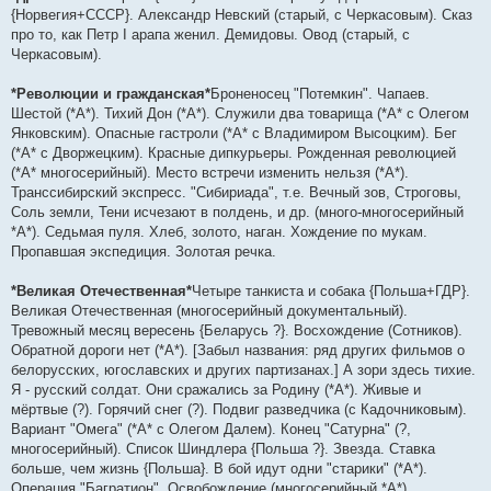
{Норвегия+СССР}. Александр Невский (старый, с Черкасовым). Сказ
про то, как Петр I арапа женил. Демидовы. Овод (старый, с
Черкасовым).
*Революции и гражданская*
Броненосец "Потемкин". Чапаев.
Шестой (*А*). Тихий Дон (*А*). Служили два товарища (*А* с Олегом
Янковским). Опасные гастроли (*А* с Владимиром Высоцким). Бег
(*А* с Дворжецким). Красные дипкурьеры. Рожденная революцией
(*А* многосерийный). Место встречи изменить нельзя (*А*).
Транссибирский экспресс. "Сибириада", т.е. Вечный зов, Строговы,
Соль земли, Тени исчезают в полдень, и др. (много-многосерийный
*А*). Седьмая пуля. Хлеб, золото, наган. Хождение по мукам.
Пропавшая экспедиция. Золотая речка.
*Великая Отечественная*
Четыре танкиста и собака {Польша+ГДР}.
Великая Отечественная (многосерийный документальный).
Тревожный месяц вересень {Беларусь ?}. Восхождение (Сотников).
Обратной дороги нет (*А*). [Забыл названия: ряд других фильмов о
белорусских, югославских и других партизанах.] А зори здесь тихие.
Я - русский солдат. Они сражались за Родину (*А*). Живые и
мёртвые (?). Горячий снег (?). Подвиг разведчика (с Кадочниковым).
Вариант "Омега" (*А* с Олегом Далем). Конец "Сатурна" (?,
многосерийный). Список Шиндлера {Польша ?}. Звезда. Ставка
больше, чем жизнь {Польша}. В бой идут одни "старики" (*А*).
Операция "Багратион". Освобождение (многосерийный *А*).