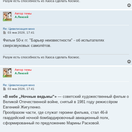
Разум есть способность из Хаоса сделать Космос.
Автор темы
А.Лексей
Re: Цивилизация кино
С
03 янв 2026, 17:41
о
о
Фильм 50-х гг. "Барьер неизвестности" - об испытателях
б
сверхзвуковых самолётов.
щ
е
н
и
Разум есть способность из Хаоса сделать Космос.
е
Автор темы
А.Лексей
Re: Цивилизация кино
С
03 янв 2026, 17:41
о
о
«В небе „Ночные ведьмы“»
— советский художественный фильм о
б
Великой Отечественной войне, снятый в 1981 году режиссёром
щ
е
Евгенией Жигуленко.
н
Прообразом части, где служат героини фильма, стал 46-й
и
е
гвардейский ночной бомбардировочный авиационный полк,
сформированный по предложению Марины Расковой.