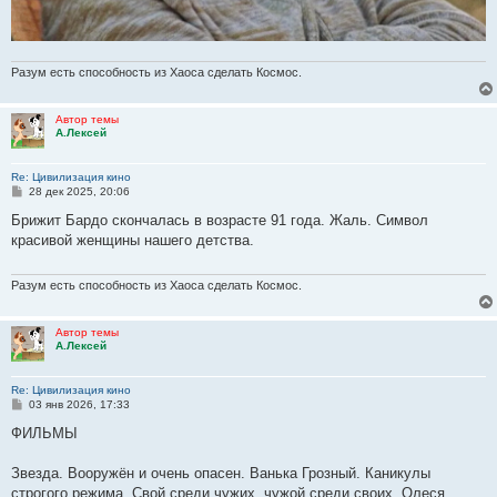
Разум есть способность из Хаоса сделать Космос.
Автор темы
А.Лексей
Re: Цивилизация кино
С
28 дек 2025, 20:06
о
о
Брижит Бардо скончалась в возрасте 91 года. Жаль. Символ
б
красивой женщины нашего детства.
щ
е
н
и
Разум есть способность из Хаоса сделать Космос.
е
Автор темы
А.Лексей
Re: Цивилизация кино
С
03 янв 2026, 17:33
о
о
ФИЛЬМЫ
б
щ
е
Звезда. Вооружён и очень опасен. Ванька Грозный. Каникулы
н
строгого режима. Свой среди чужих, чужой среди своих. Олеся.
и