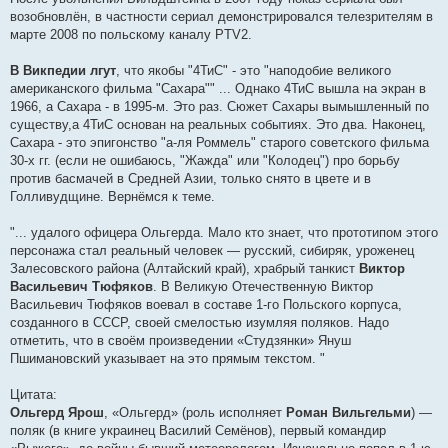
возобновлён, в частности сериал демонстрировался телезрителям в
марте 2008 по польскому каналу PTV2.
В Викпедии лгут
, что якобы "4ТиС" - это "наподобие великого
американского фильма "Сахара"" ... Однако 4ТиС вышла на экран в
1966, а Сахара - в 1995-м. Это раз. Сюжет Сахары вымышленный по
существу,а 4ТиС основан на реальных событиях. Это два. Наконец,
Сахара - это эпигонство "а-ля Роммель" старого советского фильма
30-х гг. (если не ошибаюсь, "Жажда" или "Колодец") про борьбу
против басмачей в Средней Азии, только снято в цвете и в
Голливудщине. Вернёмся к теме.
"... удалого офицера Ольгерда. Мало кто знает, что прототипом этого
персонажа стал реальный человек — русский, сибиряк, уроженец
Залесовского района (Алтайский край), храбрый танкист
Виктор
Васильевич Тюфяков
. В Великую Отечественную Виктор
Васильевич Тюфяков воевал в составе 1-го Польского корпуса,
созданного в СССР, своей смелостью изумляя поляков. Надо
отметить, что в своём произведении «Студзянки» Януш
Пшимановский указывает на это прямым текстом. "
Цитата:
Ольгерд Ярош
, «Ольгерд» (роль исполняет
Роман Вильгельми
) —
поляк (в книге украинец Василий Семёнов), первый командир