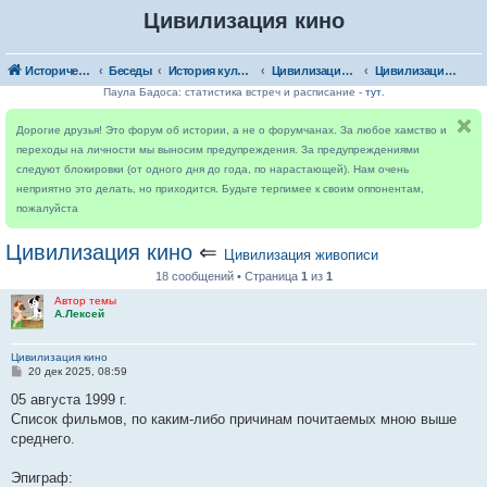
Цивилизация кино
Исторический форум
Беседы
История культуры и искусства
Цивилизация живописи
Цивилизация кино
Паула Бадоса: статистика встреч и расписание -
тут
.
Дорогие друзья! Это форум об истории, а не о форумчанах. За любое хамство и
переходы на личности мы выносим предупреждения. За предупреждениями
следуют блокировки (от одного дня до года, по нарастающей). Нам очень
неприятно это делать, но приходится. Будьте терпимее к своим оппонентам,
пожалуйста
Цивилизация кино
⇐
Цивилизация живописи
18 сообщений • Страница
1
из
1
Автор темы
А.Лексей
Цивилизация кино
С
20 дек 2025, 08:59
о
о
05 августа 1999 г.
б
Список фильмов, по каким-либо причинам почитаемых мною выше
щ
е
среднего.
н
и
е
Эпиграф: