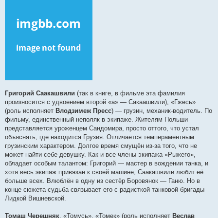
Григорий Саакашвили
(так в книге, в фильме эта фамилия
произносится с удвоением второй «а» — Сакаашвили), «Гжесь»
(роль исполняет
Влодзимеж Пресс
) — грузин, механик-водитель. По
фильму, единственный неполяк в экипаже. Жителям Польши
представляется уроженцем Сандомира, просто оттого, что устал
объяснять, где находится Грузия. Отличается темпераментным
грузинским характером. Долгое время смущён из-за того, что не
может найти себе девушку. Как и все члены экипажа «Рыжего»,
обладает особым талантом: Григорий — мастер в вождении танка, и
хотя весь экипаж привязан к своей машине, Саакашвили любит её
больше всех. Влюблён в одну из сестёр Боровянок — Ганю. Но в
конце сюжета судьба связывает его с радисткой танковой бригады
Лидкой Вишневской.
Томаш Черешняк
, «Томусь», «Томек» (роль исполняет
Веслав