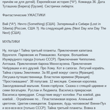
причём не для детей). Европейская история (*А*). Команда 36. Дата
Туташхиа (Берега) {Грузия}. Сестрички либерти.
Фантастические УЖАСТИКИ
Вий (*А*). Нечто (Something) {США}. Затерянный в Сибири (Lost in
Siberia) {Россия, США ?}. На следующий день (Next Day или Day The
Next) {США}.
МУЛЬТИКИ
Ну, погоди ! Тайна третьей планеты. Приключения капитана
Врунгеля. Паровозик из Ромашково. Катерок. Волшебник
Изумрудного города {только СССР}. Приключения Чипполино.
Антошка. Приключения барона Мюнхгаузена. Приключения
Чебурашки и его друзей. Про Хому. Кот в сапогах. Летучий корабль.
Тайна страны Земляники. За 80 дней вокруг света {Франция}.
Лягушка-путешественница. Властелин времени {Франция}.
"Простоквашино". 38 попугаев. 12 месяцев. Снежная королева.
Заколдованный мальчик. Конек-горбунок. Сказка о спящей царевне и
семи богатырях. Руслан и Людмила. Василиса прекрасная.
Василиса премудрая. Следствие ведут колобки. Раз ковбой, два
ковбой... Огpабление по... Пластилиновая ворона. Аленький
цветочек. Цветик-семицветик. Баранкин, будь человеком! Винни-Пух
и все-все-все {только СССР}. Тайна третьей планеты. Вовка в