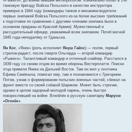
«Рыжего», до войны бывший метеорологом. Изначально попал в 1-ю
танковую бригаду Войска Польского в качестве инструктора
примерно в 1944 году (командиры танков и механики-водители
первых экипажей Войска Польского из-за более высоких требований
к подготовке по сравнению с другими членами экипажа были в
основном приданы из Красной Армии). Мужественный и
рассудительный офицер, уважаемый всем экипажем. Погиб весной
1945 года неподалёку от Гданьска.
Ян Кос
, «Янек» (роль исполняет
Януш Гайос
) — поляк, первый
стрелок-радист, после смерти Ольгерда — второй командир
«Рыжего». Талантливый командир и отличный снайпер. Расстался в
1939 году со своим отцом во время обороны Вестерплатте. Поиски
отца привели Янека на Дальний Восток. Там он жил у охотника
Ефима Семёныча, помогал ему, там и познакомился с Григорием.
Потом, узнав о формировании польских военных частей, сбежал на
фронт вместе со своей собакой Шариком. Может быть строгим,
однако в целом задорный молодой парень, очень быстро
повзрослевший на войне. Влюблён в русскую санитарку
Марусю
«Огонёк»
.