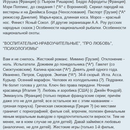
Игрушка {Франция} (с Пьером Ришаром). Бедро Афродиты {Франция}.
Мэри Поппинс, до свидания ! (*А* с Ворониной). Сериал пародий на
вестерны и на Джеймса Бонда {Чехословакия}. Паспорт {Грузия} (*А*
режиссер Данелия). Марья-краса, длинная коса. Мороз -- красный
нос. Финист Ясный Сокол. (И другие экранизации А.А. Роу русских
народных сказок.) Особенности национальной рыбалки. Особенности
национальной охоты.
"ВОСПИТАТЕЛЬНО-НРАВОУЧИТЕЛЬНЫЕ", "ПРО ЛЮБОВЬ",
"ПСИХОЛОГИЗМЫ"
Вам и не снилось. Жестокий романс. Мимино {Грузия}. Отклонение -
ноль. Испытатели. Доживем до понедельника (*А*). Гамлет (со
Смоктуновским). Калина красная (*А*). Девять дней одного года.
Иваненко, Петров, Сидоров. Экипаж (*А*). 34-й скорый. Игла. Асса.
Курьер. Осенний марафон. Человек из холодильника (?). Подранки.
Не болит голова у дятла. Ключ без права передачи. Ночная
красавица {Италия ?}. Любовь и аэpобика {США} (с Джейн Фондой).
Эммануэль {Франция} (только первые французские серии; причём
даже это не для детей; все остальное же c этим названием --
грязная порнуха). Греческая смоковница {Греция ?} (но местами
граничит с порнографией; фильм сей, впрочем, полезен финальным
явным моральным выводом о предпочтительности верности. Тем не
менее, ни в коем случае не для детей). Давай займёмся любовью
(аналогично, не для детей). Жестокие игры (только 1-й фильм,