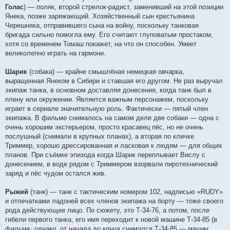
Голас
) — поляк, второй стрелок-радист, заменивший на этой позиции
Янека, позже заряжающий. Хозяйственный сын крестьянина
Черешняка, отправившего сына на войну, поскольку танковая
бригада сильно помогла ему. Его считают глуповатым простаком,
хотя со временем Томаш покажет, на что он способен. Умеет
великолепно играть на гармони.
Шарик
(собака) — крайне смышлёная немецкая овчарка,
выращенная Янеком в Сибири и ставшая его другом. Не раз выручал
экипаж танка, в основном доставляя донесения, когда танк был в
плену или окружении. Является важным персонажем, поскольку
играет в сериале значительную роль. Фактически — пятый член
экипажа. В фильме снималось на самом деле две собаки — одна с
очень хорошим экстерьером, просто красавец пёс, но не очень
послушный (снимали в крупных планах), а вторая по кличке
Триммер, хорошо дрессированная и ласковая к людям — для общих
планов. При съёмке эпизода когда Шарик переплывает Вислу с
донесением, в воде рядом с Триммером взорвали пиротехнический
заряд и пёс чудом остался жив.
Рыжий
(танк) — танк с тактическим номером 102, надписью «RUDY»
и отпечатками ладоней всех членов экипажа на борту — тоже своего
рода действующее лицо. По сюжету, это Т-34-76, а потом, после
гибели первого танка, его имя переходит к новой машине Т-34-85 (в
фильме, однако, от начала до конца снимался Т-34-85 — машин