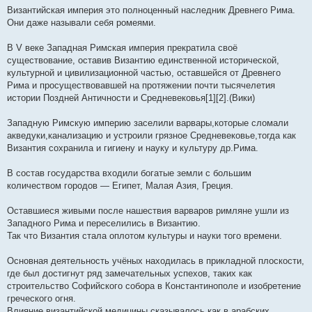
Византийская империя это полноценный наследник Древнего Рима.
Они даже называли себя ромеями.
В V веке Западная Римская империя прекратила своё
существование, оставив Византию единственной исторической,
культурной и цивилизационной частью, оставшейся от Древнего
Рима и просуществовавшей на протяжении почти тысячелетия
истории Поздней Античности и Средневековья[1][2].(Вики)
Западную Римскую империю заселили варвары,которые сломали
акведуки,канализацию и устроили грязное Средневековье,тогда как
Византия сохранила и гигиену и науку и культуру др.Рима.
В состав государства входили богатые земли с большим
количеством городов — Египет, Малая Азия, Греция.
Оставшиеся живыми после нашествия варваров римляне ушли из
Западного Рима и переселились в Византию.
Так что Византия стала оплотом культуры и науки того времени.
Основная деятельность учёных находилась в прикладной плоскости,
где был достигнут ряд замечательных успехов, таких как
строительство Софийского собора в Константинополе и изобретение
греческого огня.
Влияние византийской медицины сказывалось как в арабских