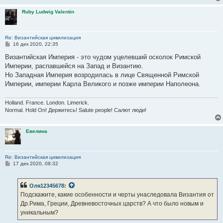
е
Ruby Ludwig Valentin
Re: Византийская цивилизация
С
16 дек 2020, 22:35
о
о
Византийская Империя - это чудом уцелевший осколок Римской
б
Империи, распавшейся на Запад и Византию.
щ
е
Но Западная Империя возродилась в лице Священной Римской
н
Империи, империи Карла Великого и позже империи Наполеона.
и
е
Holland. France. London. Limerick.
Normal. Hold On! Держитесь! Salute people! Салют люди!
Евелина
Re: Византийская цивилизация
С
17 дек 2020, 08:32
о
о
б
Оля12345678
:
щ
е
Подскажите, какие особенности и черты унаследовала Византия от
н
Др.Рима, Греции, Древневосточных царств? А что было новым и
и
е
уникальным?