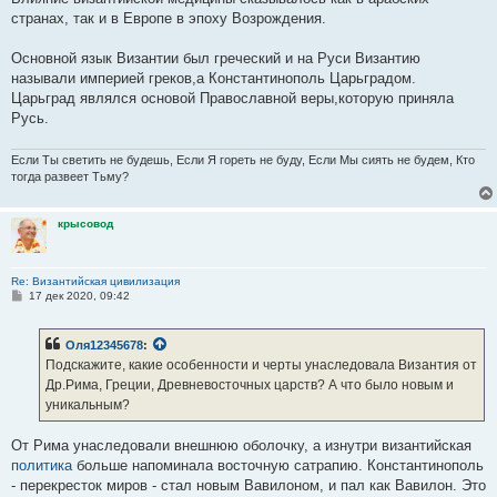
странах, так и в Европе в эпоху Возрождения.
Основной язык Византии был греческий и на Руси Византию
называли империей греков,а Константинополь Царьградом.
Царьград являлся основой Православной веры,которую приняла
Русь.
Если Ты светить не будешь, Если Я гореть не буду, Если Мы сиять не будем, Кто
тогда развеет Тьму?
крысовод
Re: Византийская цивилизация
С
17 дек 2020, 09:42
о
о
б
Оля12345678
:
щ
е
Подскажите, какие особенности и черты унаследовала Византия от
н
Др.Рима, Греции, Древневосточных царств? А что было новым и
и
е
уникальным?
От Рима унаследовали внешнюю оболочку, а изнутри византийская
политика
больше напоминала восточную сатрапию. Константинополь
- перекресток миров - стал новым Вавилоном, и пал как Вавилон. Это