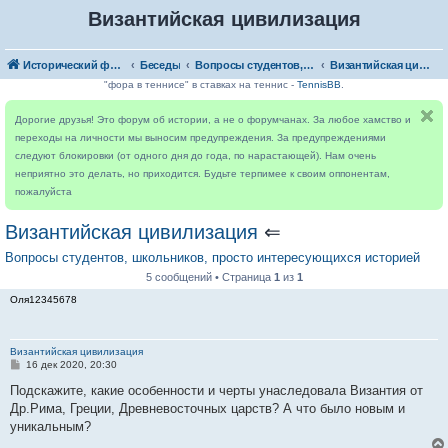
Византийская цивилизация
Исторический форум
Беседы
Вопросы студентов, школьников, просто интересующихся историей
Византийская цивилизация
"фора в теннисе" в ставках на теннис -
TennisBB
.
Дорогие друзья! Это форум об истории, а не о форумчанах. За любое хамство и
переходы на личности мы выносим предупреждения. За предупреждениями
следуют блокировки (от одного дня до года, по нарастающей). Нам очень
неприятно это делать, но приходится. Будьте терпимее к своим оппонентам,
пожалуйста
Византийская цивилизация
⇐
Вопросы студентов, школьников, просто интересующихся историей
5 сообщений • Страница
1
из
1
Оля12345678
Византийская цивилизация
С
16 дек 2020, 20:30
о
о
Подскажите, какие особенности и черты унаследовала Византия от
б
Др.Рима, Греции, Древневосточных царств? А что было новым и
щ
е
уникальным?
н
и