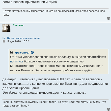
если в первом приближении и грубо.
В этом материальном мире тебе ничего не принадлежит, даже твоё собственное
тело.
Евелина
Re: Византийская цивилизация
С
17 дек 2020, 10:52
о
о
б
крысовод
:
щ
е
От Рима унаследовали внешнюю оболочку, а изнутри византийская
н
политика
больше напоминала восточную сатрапию.
и
е
Константинополь - перекресток миров - стал новым Вавилоном, и
пал как Вавилон. Это если в первом приближении и грубо.
да ладно....империя существовала 1000 лет и пала от варваров -
завистников......и в конце концов именно Византия дала предпосылки
для эпохи Просвещения.
Это была потрясающая империя,цвет и краса планеты.
Если Ты светить не будешь, Если Я гореть не буду, Если Мы сиять не будем, Кто
тогда развеет Тьму?