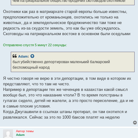
чем патриархальное общество бродячих скотоводов охотников!
н
и
е
Охотники как раз в матриархате старой европы больше известны,
предположительно от кроманьонцев, охотились не только на
животных, да и земледельческое бродяжничество там тоже не
редкость из-за скудости земель, это как бы уже обсуждалось.
Скотоводы на патриархальном востоке в основном были оседлыми
Отправлено спустя 5 минут 22 секунды:
Adam
:
был убийственно депортирован маленький балкарский
беспомощный народ
Я честно говоря не верю в эти депортации, в том виде в котором их
представляют, что то там не чисто.
Например в депортации тех же чеченцев в казахстан какой смысл
вообще был, это что наказание чтоли? В то время полстраны в
гулагах сидело, детей не жалели, а это просто переселение, да и не
в самые плохие условия.
Когда Джугашвили в ссылках штаны протирал, он там охотился и
развлекался. Сейчас за это по 1000 баксов платят на неделю
Автор темы
Adam