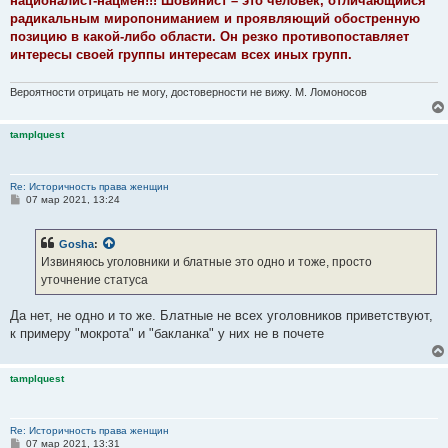
националист-нацмен!!! Шовинист – это человек, отличающийся
радикальным миропониманием и проявляющий обостренную
позицию в какой-либо области. Он резко противопоставляет
интересы своей группы интересам всех иных групп.
Вероятности отрицать не могу, достоверности не вижу. М. Ломоносов
tamplquest
Re: Историчность права женщин
С
07 мар 2021, 13:24
о
о
б
Gosha
:
щ
е
Извиняюсь уголовники и блатные это одно и тоже, просто
н
уточнение статуса
и
е
Да нет, не одно и то же. Блатные не всех уголовников приветствуют,
к примеру "мокрота" и "бакланка" у них не в почете
tamplquest
Re: Историчность права женщин
С
07 мар 2021, 13:31