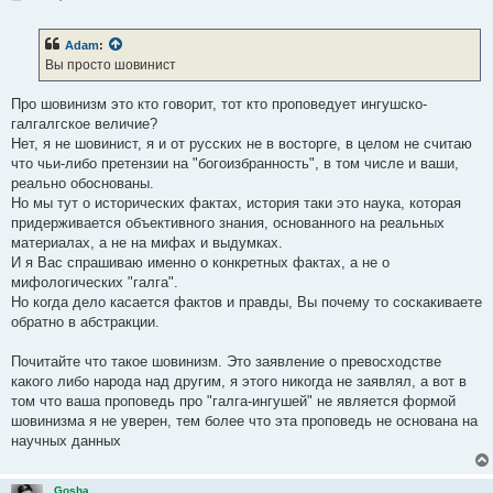
о
о
б
Adam
:
щ
е
Вы просто шовинист
н
и
е
Про шовинизм это кто говорит, тот кто проповедует ингушско-
галгалгское величие?
Нет, я не шовинист, я и от русских не в восторге, в целом не считаю
что чьи-либо претензии на "богоизбранность", в том числе и ваши,
реально обоснованы.
Но мы тут о исторических фактах, история таки это наука, которая
придерживается объективного знания, основанного на реальных
материалах, а не на мифах и выдумках.
И я Вас спрашиваю именно о конкретных фактах, а не о
мифологических "галга".
Но когда дело касается фактов и правды, Вы почему то соскакиваете
обратно в абстракции.
Почитайте что такое шовинизм. Это заявление о превосходстве
какого либо народа над другим, я этого никогда не заявлял, а вот в
том что ваша проповедь про "галга-ингушей" не является формой
шовинизма я не уверен, тем более что эта проповедь не основана на
научных данных
Gosha