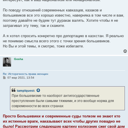
По поводу отношений современных кавказцев, казаков и
большевиков все это хорошо известно, наверняка в том числе и вам,
поэтому давайте не будем тут дуракак валять. Хотите чтобы я не
затрагивал эту тему, так и скажите.
А я хотел спросить конкретно про депортацию в казхстан. Я реально
не понимаю смысла всего этого с точки зрения большевиков.
Но Вы и этой темы, я смотрю, тоже избегаете.
Gosha
Re: Историчность права женщин
С
07 мар 2021, 13:54
о
о
б
tamplquest
:
щ
е
При большевизме то наоборот антигосударственные
н
преступления были самыми тяжкими, и это вообще норма для
и
е
современности во всех странах
Просто Большевики и современные суды толком не знают кто
их истинные враги, наказывают всех чтобы других повадно не
было! Рассмотрим следующую картину колхозник сжег свой дом