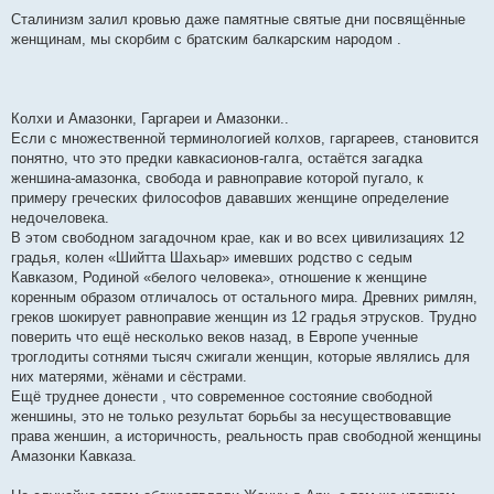
Сталинизм залил кровью даже памятные святые дни посвящённые
женщинам, мы скорбим с братским балкарским народом .
Колхи и Амазонки, Гаргареи и Амазонки..
Если с множественной терминологией колхов, гаргареев, становится
понятно, что это предки кавкасионов-галга, остаётся загадка
женшина-амазонка, свобода и равноправие которой пугало, к
примеру греческих философов дававших женщине определение
недочеловека.
В этом свободном загадочном крае, как и во всех цивилизациях 12
градья, колен «Шийтта Шахьар» имевших родство с седым
Кавказом, Родиной «белого человека», отношение к женщине
коренным образом отличалось от остального мира. Древних римлян,
греков шокирует равноправие женщин из 12 градья этрусков. Трудно
поверить что ещё несколько веков назад, в Европе ученные
троглодиты сотнями тысяч сжигали женщин, которые являлись для
них матерями, жёнами и сёстрами.
Ещё труднее донести , что современное состояние свободной
женшины, это не только результат борьбы за несуществовавщие
права женшин, а историчность, реальность прав свободной женщины
Амазонки Кавказа.