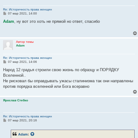
Re: Историчность права женщин
С
07 мар 2021, 14:00
о
о
Adam
, ну вот это хоть не прямой но ответ, спасибо
б
щ
е
н
и
Автор темы
е
Adam
Re: Историчность права женщин
С
07 мар 2021, 14:06
о
о
Народ 12 градья строили свою жизнь по образцу и ПОРЯДКУ
б
Вселенной..
щ
е
Не рисковал бы оправдывать ужасы сталинизма так они направлены
н
против порядка вселенной или Бога всеравно
и
е
Ярослав Стебко
Re: Историчность права женщин
С
07 мар 2021, 20:16
о
о
б
Adam
:
щ