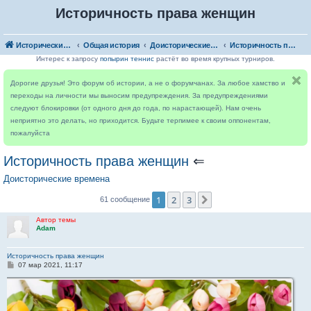
Историчность права женщин
Исторический форум
Общая история
Доисторические времена
Историчность права женщин
Интерес к запросу
попырин теннис
растёт во время крупных турниров.
Дорогие друзья! Это форум об истории, а не о форумчанах. За любое хамство и
переходы на личности мы выносим предупреждения. За предупреждениями
следуют блокировки (от одного дня до года, по нарастающей). Нам очень
неприятно это делать, но приходится. Будьте терпимее к своим оппонентам,
пожалуйста
Историчность права женщин
⇐
Доисторические времена
1
2
3
След.
61 сообщение
Автор темы
Adam
Историчность права женщин
С
07 мар 2021, 11:17
о
о
б
щ
е