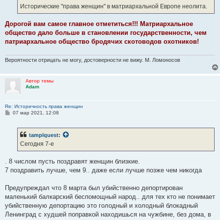
е
Исторические "права женщин" в матриархальной Европе неолита.
Дорогой вам самое главное отметиться!!! Матриархальное
общество дало больше в становлении государственности, чем
патриархальное общество бродячих скотоводов охотников!
Вероятности отрицать не могу, достоверности не вижу. М. Ломоносов
Автор темы
Adam
Re: Историчность права женщин
С
07 мар 2021, 12:08
о
о
б
tamplquest
:
щ
е
Сегодня 7-е
н
и
е
. 8 числом пусть поздравят женщин близкие.
7 поздравить лучше, чем 9.. даже если лучше позже чем никогда
Предупреждал что 8 марта был убийственно депортирован
маленький балкарский беспомощный народ.. для тех кто не понимает
убийственную депортацию это голодный и холодный блокадный
Ленинград с худшей поправкой находишься на чужбине, без дома, в