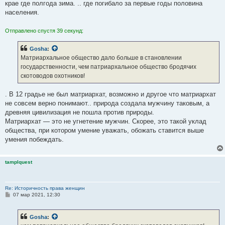
крае где полгода зима. .. где погибало за первые годы половина
населения.
Отправлено спустя 39 секунд:
Gosha
:
Матриархальное общество дало больше в становлении
государственности, чем патриархальное общество бродячих
скотоводов охотников!
. В 12 градье не был матриархат, возможно и другое что матриархат
не совсем верно понимают.. природа создала мужчину таковым, а
древняя цивилизация не пошла против природы.
Матриархат — это не угнетение мужчин. Скорее, это такой уклад
общества, при котором умение уважать, обожать ставится выше
умения побеждать.
tamplquest
Re: Историчность права женщин
С
07 мар 2021, 12:30
о
о
б
Gosha
:
щ
е