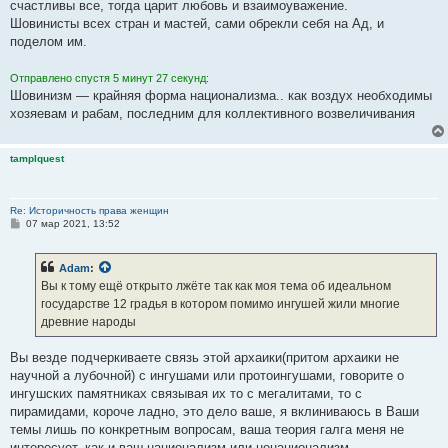
счастливы все, тогда царит любовь и взаимоуважение.
Шовинисты всех стран и мастей, сами обрекли себя на Ад, и
поделом им.
Отправлено спустя 5 минут 27 секунд:
Шовинизм — крайняя форма национализма.. как воздух необходимы
хозяевам и рабам, последним для коллективного возвеличивания
tamplquest
Re: Историчность права женщин
С
07 мар 2021, 13:52
о
о
б
Adam
:
щ
е
Вы к тому ещё открыто лжёте так как моя тема об идеальном
н
государстве 12 градья в котором помимо ингушей жили многие
и
е
древние народы
Вы везде подчеркиваете связь этой архаики(притом архаики не
научной а лубочной) с ингушами или протоингушами, говорите о
ингушских памятниках связывая их то с мегалитами, то с
пирамидами, короче ладно, это дело ваше, я вклиниваюсь в Ваши
темы лишь по конкретным вопросам, ваша теория галга меня не
интересует, как и ваш национализм или ненационализм.