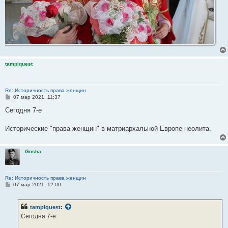
tamplquest
Re: Историчность права женщин
С
07 мар 2021, 11:37
о
о
Сегодня 7-е
б
щ
е
Исторические "права женщин" в матриархальной Европе неолита.
н
и
е
Gosha
Re: Историчность права женщин
С
07 мар 2021, 12:00
о
о
б
tamplquest
:
щ
е
Сегодня 7-е
н
и