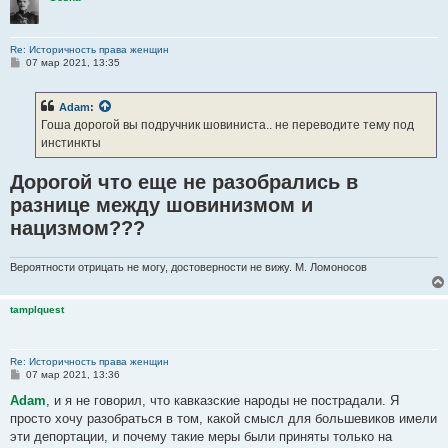
Re: Историчность права женщин
С
07 мар 2021, 13:35
о
о
б
Adam
:
щ
е
Гоша дорогой вы подручник шовиниста.. не переводите тему под
н
инстинкты
и
е
Дорогой что еще не разобрались в
разнице между шовинизмом и
нацизмом???
Вероятности отрицать не могу, достоверности не вижу. М. Ломоносов
tamplquest
Re: Историчность права женщин
С
07 мар 2021, 13:36
о
о
Adam
, и я не говорил, что кавказские народы не пострадали. Я
б
просто хочу разобраться в том, какой смысл для большевиков имели
щ
е
эти депортации, и почему такие меры были приняты только на
н