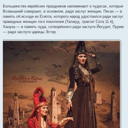
Большинство еврейских праздников напоминают о чудесах, которые
Всевышний совершил, в основном, ради заслуг женщин. Песах — в
память об исходе из Египта, которого народ удостоился ради заслуг
праведных женщин того поколения (Талмуд, трактат Сота 11 б),
Ханука — в память чуда, сотворённого ради заслуги Йегудит, Пурим
— ради заслуги царицы Эстер.