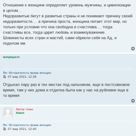
Отношение к женщине определяет уровень мужчины, и цивилизации
в целом...
Недоразвитые бегут в развитые страны и не понимают причину своей
недоразвитости.... а причина проста, женщина питает этот мир, но
только при условии что она свободна и счастлива.... тогда
счастливы все, тогда царит любовь и взаимоуважение.
Шовинисты всех стран и мастей, сами обрекли себя на Ад, и
поделом им.
tamplquest
Re: Историчность права женщин
С
07 мар 2021, 12:38
о
о
Отдыхал пару раз в тех местах под нальчиком, еще в постсовковое
б
время, там у них дома и отделка была как у нас на рублевке еще в
щ
е
то время
н
и
е
Автор темы
Adam
Re: Историчность права женщин
С
07 мар 2021, 12:40
о
о