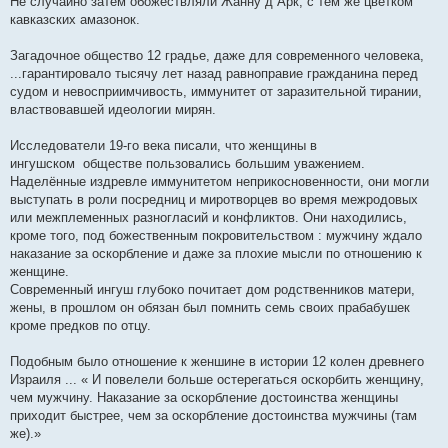
Не случайно затем обожествляли Жанну д Арк, с тем же цветком
кавказских амазонок.
Загадочное общество 12 градье, даже для современного человека,
...гарантировало тысячу лет назад равноправие гражданина перед
судом и невосприимчивость, иммунитет от заразительной тирании,
властвовавшей идеологии мирян.
Исследователи 19-го века писали, что женщины в
ингушском обществе пользовались большим уважением.
Наделённые издревле иммунитетом неприкосновенности, они могли
выступать в роли посредниц и миротворцев во время межродовых
или межплеменных разногласий и конфликтов. Они находились,
кроме того, под божественным покровительством : мужчину ждало
наказание за оскорбление и даже за плохие мысли по отношению к
женщине.
Современный ингуш глубоко почитает дом родственников матери,
жены, в прошлом он обязан был помнить семь своих прабабушек
кроме предков по отцу.
Подобным было отношение к женшине в истории 12 колен древнего
Израиля ... « И повелели больше остерегаться оскорбить женщину,
чем мужчину. Наказание за оскорбление достоинства женщины
приходит быстрее, чем за оскорбление достоинства мужчины (там
же).»