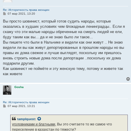
Re: Историчность права женщин
С
07 мар 2021, 13:20
о
о
Вы просто шовинист, который готов судить народы, которые
б
оказались в худших условиях чем блокадные ленинградцы.. Если я
щ
е
скажу что эти малые народы обреченные на смерть людей не ели,
н
буду таким как вы... да и не знаю было ли такое...
и
е
Вы пишете что были в Нальчике и видели как они живут .. Не знаю
видели ли вы как живут депортированных в прошлом народы но вы
правы их дома свежее и лучше выглядят, поскольку им пришлось
вновь строить новые дома после депортации ..поскольку их дома
подарили другим.
Как шовинист не поймёте и эту женскую тему, потому и живете так
как живете
Gosha
Re: Историчность права женщин
С
07 мар 2021, 13:21
о
о
б
tamplquest
:
щ
е
уголовниками и блатными,
Вы это считаете то же самое что
н
переселение в казахстан по тяжести?
и