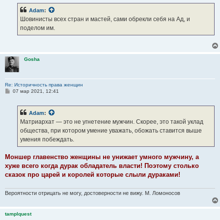
б
Adam
:
щ
е
Шовинисты всех стран и мастей, сами обрекли себя на Ад, и
н
поделом им.
и
е
Gosha
Re: Историчность права женщин
С
07 мар 2021, 12:41
о
о
б
Adam
:
щ
е
Матриархат — это не угнетение мужчин. Скорее, это такой уклад
н
общества, при котором умение уважать, обожать ставится выше
и
е
умения побеждать.
Моншер главенство женщины не унижает умного мужчину, а
хуже всего когда дурак обладатель власти! Поэтому столько
сказок про царей и королей которые слыли дураками!
Вероятности отрицать не могу, достоверности не вижу. М. Ломоносов
tamplquest