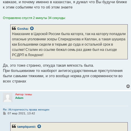
кавказе, и почему именно в казахстан, я думал что Вы будучи ближе
и
е
к этим событиям что то об этом знаете
Отправлено спустя 2 минуты 34 секунды:
Gosha
:
Наказание в Царской России была каторга, так на каторгу попадали
опасные уголовники эсеры Спиридонова и Каплан, а такая шушера
как Большевики сидели в тюрьме до суда и остальной срок в
ссылке! Сталин из ссылке бежал семь раз даже был на съезде
РСДРП в Лондоне!
Да, это тоже странно, откуда такая мягкость была.
При большевизме то наоборот антигосударственные преступления
были самыми тяжкими, и это вообще норма для современности во
всех странах
Автор темы
Adam
Re: Историчность права женщин
С
07 мар 2021, 13:42
о
о
б
tamplquest
:
щ
е