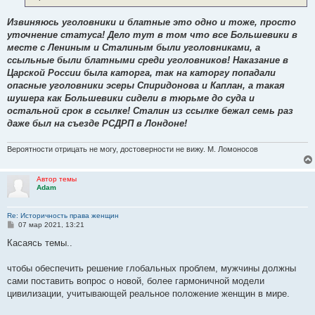
е
Извиняюсь уголовники и блатные это одно и тоже, просто
уточнение статуса! Дело тут в том что все Большевики в
месте с Лениным и Сталиным были уголовниками, а
ссыльные были блатными среди уголовников! Наказание в
Царской России была каторга, так на каторгу попадали
опасные уголовники эсеры Спиридонова и Каплан, а такая
шушера как Большевики сидели в тюрьме до суда и
остальной срок в ссылке! Сталин из ссылке бежал семь раз
даже был на съезде РСДРП в Лондоне!
Вероятности отрицать не могу, достоверности не вижу. М. Ломоносов
Автор темы
Adam
Re: Историчность права женщин
С
07 мар 2021, 13:21
о
о
Касаясь темы..
б
щ
е
чтобы обеспечить решение глобальных проблем, мужчины должны
н
сами поставить вопрос о новой, более гармоничной модели
и
е
цивилизации, учитывающей реальное положение женщин в мире.