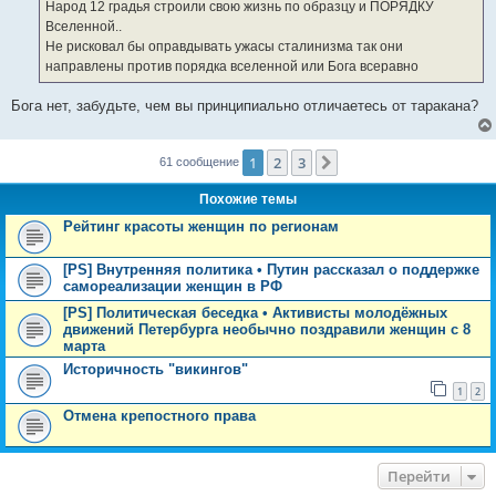
е
Народ 12 градья строили свою жизнь по образцу и ПОРЯДКУ
н
Вселенной..
и
е
Не рисковал бы оправдывать ужасы сталинизма так они
направлены против порядка вселенной или Бога всеравно
Бога нет, забудьте, чем вы принципиально отличаетесь от таракана?
1
2
3
След.
61 сообщение
Похожие темы
Рейтинг красоты женщин по регионам
[PS] Внутренняя политика • Путин рассказал о поддержке
самореализации женщин в РФ
[PS] Политическая беседка • Активисты молодёжных
движений Петербурга необычно поздравили женщин с 8
марта
Историчность "викингов"
1
2
Отмена крепостного права
Перейти