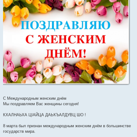
н
и
е
C Международным женским днём
Мы поздравляем Вас женщины сегодня!
КХАЛНАЬХА ЦIАЙЦА ДАЬКЪАЛДУВЦ ШО !
8 марта был признан международным женским днём в большинстве
государств мира.