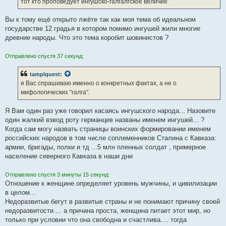
тот кто проповедует ингушско-галгалгское величие
н
и
е
Вы к тому ещё открыто лжёте так как моя тема об идеальном
государстве 12 градья в котором помимо ингушей жили многие
древние народы. Что это тема коробит шовинистов ?
Отправлено спустя 37 секунд:
tamplquest
:
я Вас спрашиваю именно о конкретных фактах, а не о
мифологических "галга".
Я Вам один раз уже говорил касаясь ингушского народа... Назовите
один жалкий взвод роту германцев названы именем ингушей... ?
Когда сам могу назвать страницы воинских формировании именем
российских народов в том числе соплеменников Сталина с Кавказа:
армии, бригады, полки и тд ...5 млн пленных солдат , примерное
население северного Кавказа в наши дни
Отправлено спустя 3 минуты 15 секунд:
Отношение к женщине определяет уровень мужчины, и цивилизации
в целом...
Недоразвитые бегут в развитые страны и не понимают причину своей
недоразвитости.... а причина проста, женщина питает этот мир, но
только при условии что она свободна и счастлива.... тогда