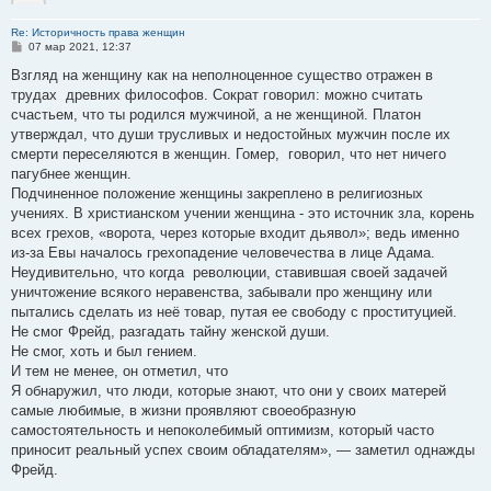
Re: Историчность права женщин
С
07 мар 2021, 12:37
о
о
Взгляд на женщину как на неполноценное существо отражен в
б
трудах древних философов. Сократ говорил: можно считать
щ
е
счастьем, что ты родился мужчиной, а не женщиной. Платон
н
утверждал, что души трусливых и недостойных мужчин после их
и
е
смерти переселяются в женщин. Гомер, говорил, что нет ничего
пагубнее женщин.
Подчиненное положение женщины закреплено в религиозных
учениях. В христианском учении женщина - это источник зла, корень
всех грехов, «ворота, через которые входит дьявол»; ведь именно
из-за Евы началось грехопадение человечества в лице Адама.
Неудивительно, что когда революции, ставившая своей задачей
уничтожение всякого неравенства, забывали про женщину или
пытались сделать из неё товар, путая ее свободу с проституцией.
Не смог Фрейд, разгадать тайну женской души.
Не смог, хоть и был гением.
И тем не менее, он отметил, что
Я обнаружил, что люди, которые знают, что они у своих матерей
самые любимые, в жизни проявляют своеобразную
самостоятельность и непоколебимый оптимизм, который часто
приносит реальный успех своим обладателям», — заметил однажды
Фрейд.