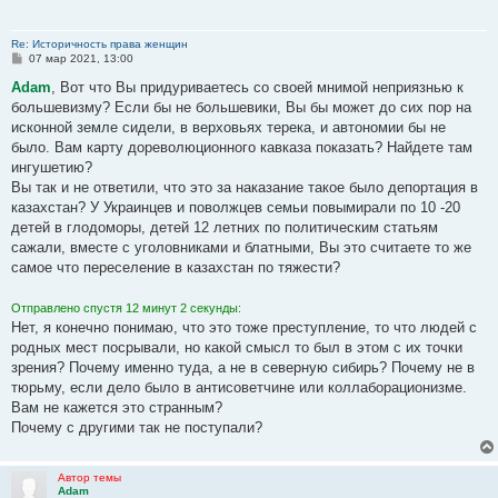
Re: Историчность права женщин
С
07 мар 2021, 13:00
о
о
Adam
, Вот что Вы придуриваетесь со своей мнимой неприязнью к
б
большевизму? Если бы не большевики, Вы бы может до сих пор на
щ
е
исконной земле сидели, в верховьях терека, и автономии бы не
н
было. Вам карту дореволюционного кавказа показать? Найдете там
и
е
ингушетию?
Вы так и не ответили, что это за наказание такое было депортация в
казахстан? У Украинцев и поволжцев семьи повымирали по 10 -20
детей в глодоморы, детей 12 летних по политическим статьям
сажали, вместе с уголовниками и блатными, Вы это считаете то же
самое что переселение в казахстан по тяжести?
Отправлено спустя 12 минут 2 секунды:
Нет, я конечно понимаю, что это тоже преступление, то что людей с
родных мест посрывали, но какой смысл то был в этом с их точки
зрения? Почему именно туда, а не в северную сибирь? Почему не в
тюрьму, если дело было в антисоветчине или коллаборационизме.
Вам не кажется это странным?
Почему с другими так не поступали?
Автор темы
Adam