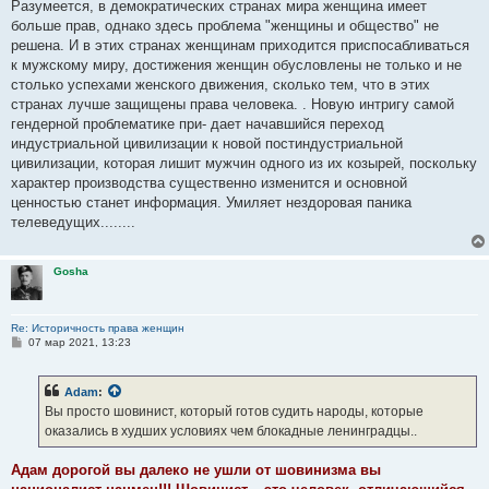
Разумеется, в демократических странах мира женщина имеет
больше прав, однако здесь проблема "женщины и общество" не
решена. И в этих странах женщинам приходится приспосабливаться
к мужскому миру, достижения женщин обусловлены не только и не
столько успехами женского движения, сколько тем, что в этих
странах лучше защищены права человека. . Новую интригу самой
гендерной проблематике при- дает начавшийся переход
индустриальной цивилизации к новой постиндустриальной
цивилизации, которая лишит мужчин одного из их козырей, поскольку
характер производства существенно изменится и основной
ценностью станет информация. Умиляет нездоровая паника
телеведущих........
Gosha
Re: Историчность права женщин
С
07 мар 2021, 13:23
о
о
б
Adam
:
щ
е
Вы просто шовинист, который готов судить народы, которые
н
оказались в худших условиях чем блокадные ленинградцы..
и
е
Адам дорогой вы далеко не ушли от шовинизма вы