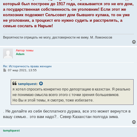
который был построен до 1917 года, оказывается это не его дом,
а государственная собственность он уголовник! Если этот же
колхозник подожжет Сельсовет дом бывшего кулака, то он уже
не уголовник, а троцкист его нужно судить и расстрелять, а
семью сослать в Нарым!
Вероятности отрицать не могу, достоверности не вижу. М. Ломоносов
Автор темы
Adam
Re: Историчность права женщин
С
07 мар 2021, 13:55
о
о
б
tamplquest
:
щ
е
я хотел спросить конкретно про депортацию в казхстан. Я реально
н
не понимаю смысла всего этого с точки зрения большевиков.
и
е
Но Вы и этой темы, я смотрю, тоже избегаете.
. Не делайте из себя бесплатного дурака, все это может вернутся в
вашу семью.. это вам надо?.. Север Казахстан полгода зима.
tamplquest