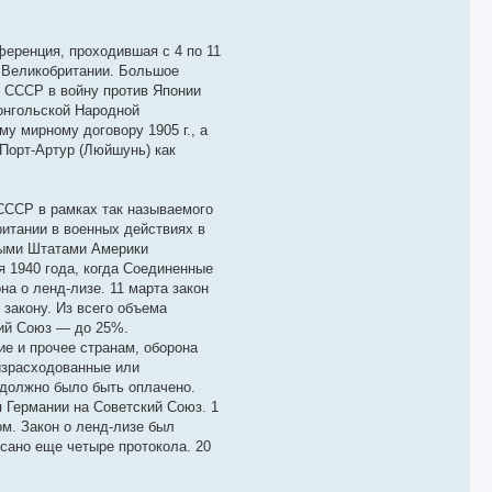
еренция, проходившая с 4 по 11
и Великобритании. Большое
е СССР в войну против Японии
онгольской Народной
у мирному договору 1905 г., а
 Порт-Артур (Люйшунь) как
СССР в рамках так называемого
ритании в военных действиях в
ными Штатами Америки
я 1940 года, когда Соединенные
а о ленд-лизе. 11 марта закон
закону. Из всего объема
кий Союз — до 25%.
ие и прочее странам, оборона
израсходованные или
 должно было быть оплачено.
 Германии на Советский Союз. 1
м. Закон о ленд-лизе был
исано еще четыре протокола. 20