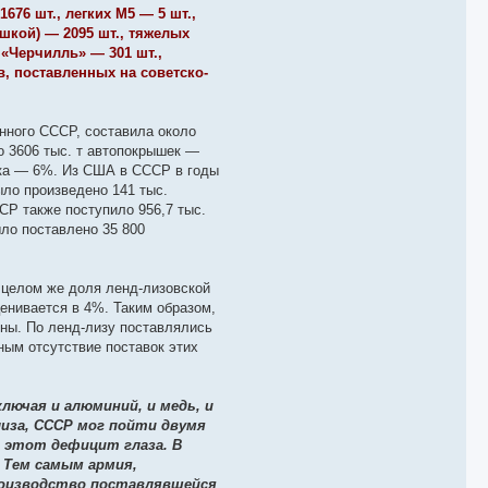
76 шт., легких М5 — 5 шт.,
ушкой) — 2095 шт., тяжелых
 «Черчилль» — 301 шт.,
в, поставленных на советско-
нного СССР, составила около
о 3606 тыс. т автопокрышек —
пка — 6%. Из США в СССР в годы
ыло произведено 141 тыс.
СР также поступило 956,7 тыс.
ыло поставлено 35 800
 целом же доля ленд-лизовской
енивается в 4%. Таким образом,
ны. По ленд-лизу поставлялись
ным отсутствие поставок этих
лючая и алюминий, и медь, и
лиза, СССР мог пойти двумя
 этот дефицит глаза. В
 Тем самым армия,
роизводство поставлявшейся