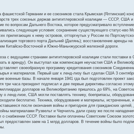
 фашистской Германии и ее союзников стала Крымская (Ялтинская) конф
ударств трех союзных держав антигитлеровской коалиции — СССР, США 
ие по вопросам Дальнего Востока, которое предусматривало вступлени
варивались следующие условия: сохранение существующего статус-кво М
х прилегающих к нему островов, отторгнутых у России по Портсмутском
ализация торгового порта Дальний (Далянь); восстановление аренды на
ем Китайско-Восточной и Южно-Маньчжурской железной дороги.
за с ведущими странами антигитлеровской коалиции стали поставки в 
давать в аренду). Он выступал как компенсация неучастия США и Великоб
редставляет своеобразную программу кредитования союзников Соединен
сырья и материалов. Первый шаг к ленд-лизу был сделан США 3 сентябр
е военные базы. В начале января 1941 гда был подготовлен проект закон
я три часа президент подписал и две первые директивы согласно этому 
 миллиардах долларов на Великобританию пришлось до 69%, на Советс
ну о ленд-лизе, США могли поставлять технику, боеприпасы, оборудован
оходили бесплатно. Техника, оборудование и материалы, истраченные, 
ставшееся после окончания войны и пригодное для гражданских целей,
ойны материалами Рузвельт и Черчилль дали сразу же после нападения
ол о снабжении СССР. Поставки были оплачены Советским Союзом золото
 был предоставлен заем на 1 млрд долларов. В течение войны было подп
ны.