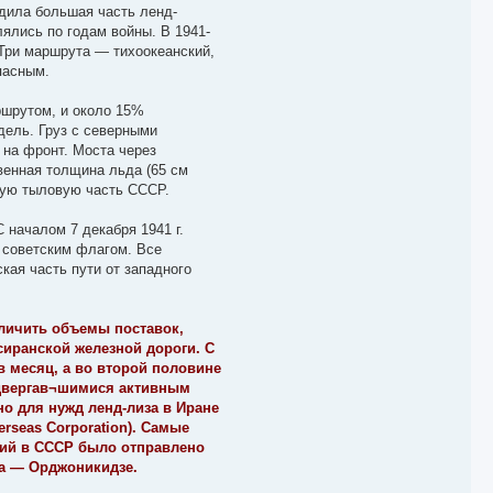
одила большая часть ленд-
ялись по годам войны. В 1941-
 Три маршрута — тихоокеанский,
пасным.
ршрутом, и около 15%
дель. Груз с северными
 на фронт. Моста через
венная толщина льда (65 см
ьную тыловую часть СССР.
 началом 7 декабря 1941 г.
д советским флагом. Все
кая часть пути от западного
еличить объемы поставок,
сиранской железной дороги. С
 в месяц, а во второй половине
подвергав¬шимися активным
но для нужд ленд-лиза в Иране
rseas Corporation). Самые
ятий в СССР было отправлено
фа — Орджоникидзе.