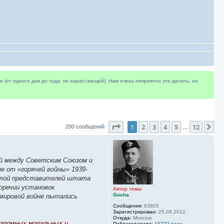
(от одного дня до года, по нарастающей). Нам очень неприятно это делать, но
Страница
1
из
12
1
2
3
4
5
12
Сл
290 сообщений
…
ей между Советским Союзом и
е от «горячей войны» 1939-
алатой представителей штата
оречии установок
Автор темы
Gosha
мировой войне пытались
Сообщения:
63805
Зарегистрирован:
25.08.2012
Откуда:
Moscow
огромных моральных и
Поблагодарили:
15722 раза