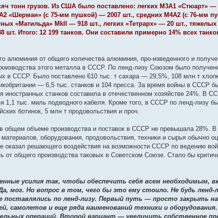
ч тонн грузов. Из США было поставлено: легких М3А1 «Стюарт» — 16
4А2 «Шерман» (с 75-мм пушкой) — 2007 шт., средних М4А2 (с 76-мм п
тных «Матильда» MkII — 918 шт., легких «Тетрарх» — 20 шт., тяжелых
 шт. Итого: 12 199 танков. Они составили примерно 14% всех танко
го алюминия от общего количества алюминия, про-изведенного и получе
роизводства этого металла в СССР. По ленд-лизу Союзом было получен
ых в СССР. Было поставлено 610 тыс. т сахара — 29,5%, 108 млн т хло
кобритании — 6,5 тыс. станков и 104 пресса. За время войны в СССР б
я иностранных станков составила в отечественном хозяйстве 24%. В СС
и 1,1 тыс. миль подводного кабеля. Кроме того, в СССР по ленд-лизу б
йских ботинок, 5 млн т продовольствия и проч.
 в общем объеме производства и поставок в СССР не превышала 28%. В
атериалов, оборудования, продовольствия, техники и сырья обычно оц
 не оказал решающего воздействия на возможности СССР по ведению вой
ь от общего производства таковых в Советском Союзе. Стало бы критич
нные усилия так, чтобы обеспечить себя всем необходимым, вк
, мог. Но вопрос в том, чего бы это ему стоило. Не будь ленд-
поставлялись по ленд-лизу. Первый путь — просто закрыть на
, самолетов и еще ряда наименований техники и оборудования.
ательных операций. Второй вариант — увеличить собственное п