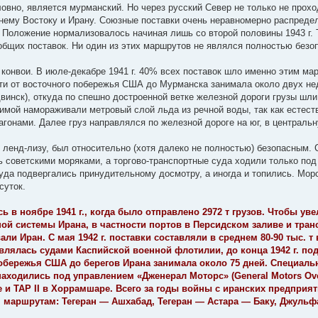
овно, является мурманский. Но через русский Север не только не прох
ьнему Востоку и Ирану. Союзные поставки очень неравномерно распредел
. Положение нормализовалось начиная лишь со второй половины 1943 г.
общих поставок. Ни один из этих маршрутов не являлся полностью безо
онвои. В июле-декабре 1941 г. 40% всех поставок шло именно этим ма
ути от восточного побережья США до Мурманска занимала около двух не
инск), откуда по спешно достроенной ветке железной дороги грузы шли
имой намораживали метровый слой льда из речной воды, так как естест
вагонами. Далее груз направлялся по железной дороге на юг, в централ
ленд-лизу, был относительно (хотя далеко не полностью) безопасным. С
ь советскими моряками, а торгово-транспортные суда ходили только по
да подвергались принудительному досмотру, а иногда и топились. Морс
суток.
в ноябре 1941 г., когда было отправлено 2972 т грузов. Чтобы ув
й системы Ирана, в частности портов в Персидском заливе и тран
ли Иран. С мая 1942 г. поставки составляли в среднем 80-90 тыс. т
ествлялась судами Каспийской военной флотилии, до конца 1942 г. 
побережья США до берегов Ирана занимала около 75 дней. Специаль
ходились под управлением «Дженерал Моторс» (General Motors Ove
ке и TAP II в Хоррамшаре. Всего за годы войны с иранских предпри
 маршрутам: Тегеран — Ашхабад, Тегеран — Астара — Баку, Джуль