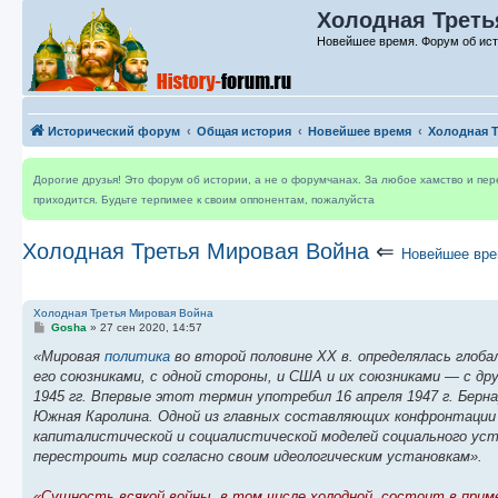
Холодная Треть
Новейшее время. Форум об ис
Исторический форум
Общая история
Новейшее время
Холодная 
Дорогие друзья! Это форум об истории, а не о форумчанах. За любое хамство и пе
приходится. Будьте терпимее к своим оппонентам, пожалуйста
Холодная Третья Мировая Война
⇐
Новейшее вр
Холодная Третья Мировая Война
С
Gosha
»
27 сен 2020, 14:57
о
о
«Мировая
политика
во второй половине XX в. определялась глоб
б
его союзниками, с одной стороны, и США и их союзниками — с др
щ
е
1945 гг. Впервые этот термин употребил 16 апреля 1947 г. Бер
н
Южная Каролина. Одной из главных составляющих конфронтации б
и
е
капиталистической и социалистической моделей социального у
перестроить мир согласно своим идеологическим установкам».
«Сущность всякой войны, в том числе холодной, состоит в прим