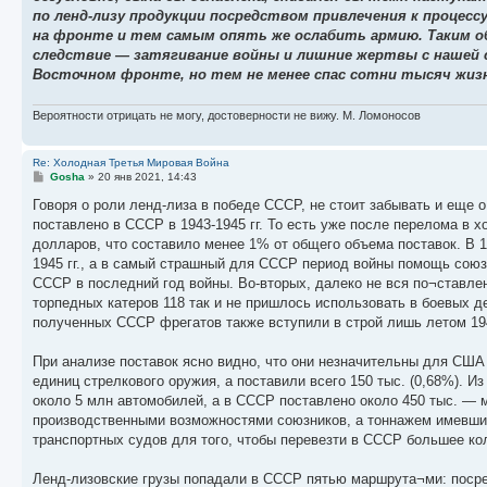
по ленд-лизу продукции посредством привлечения к процес
на фронте и тем самым опять же ослабить армию. Таким об
следствие — затягивание войны и лишние жертвы с нашей с
Восточном фронте, но тем не менее спас сотни тысяч жизн
Вероятности отрицать не могу, достоверности не вижу. М. Ломоносов
Re: Холодная Третья Мировая Война
С
Gosha
»
20 янв 2021, 14:43
о
о
Говоря о роли ленд-лиза в победе СССР, не стоит забывать и еще
б
поставлено в СССР в 1943-1945 гг. То есть уже после перелома в х
щ
е
долларов, что составило менее 1% от общего объема поставок. В 19
н
1945 гг., а в самый страшный для СССР период войны помощь союз
и
е
СССР в последний год войны. Во-вторых, далеко не вся по¬ставле
торпедных катеров 118 так и не пришлось использовать в боевых д
полученных СССР фрегатов также вступили в строй лишь летом 194
При анализе поставок ясно видно, что они незначительны для США 
единиц стрелкового оружия, а поставили всего 150 тыс. (0,68%).
около 5 млн автомобилей, а в СССР поставлено около 450 тыс. — 
производственными возможностями союзников, а тоннажем имевши
транспортных судов для того, чтобы перевезти в СССР большее кол
Ленд-лизовские грузы попадали в СССР пятью маршрута¬ми: посред