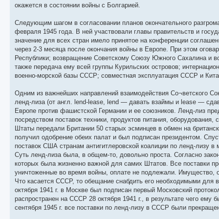
окажется в состоянии войны с Болгарией.
Следующим шагом в согласовании планов окончательного разгрома
февраля 1945 года. В ней участвовали главы правительств и гос
значение для всех стран имело принятое на конференции соглашен
через 2-3 месяца после окончания войны в Европе. При этом ого
Республики; возвращение Советскому Союзу Южного Сахалина и все
также передача ему всей группы Курильских островов; интернацион
военно-морской базы СССР; совместная эксплуатация СССР и Кита
Одним из важнейших направлений взаимодействия Со¬ветского Сою
ленд-лиза (от англ. lend-lease, lend — давать взаймы и lease — с
Европе против фашистской Германии и ее союзников. Ленд-лиз п
посредством поставок техники, продуктов питания, оборудования, 
Штаты передали Британии 50 старых эсминцев в обмен на британски
получил одобрение обеих палат и был подписан президентом. Спуст
поставок США странам антигитлеровской коалиции по ленд-лизу в
Суть ленд-лиза была, в общем-то, довольно проста. Согласно зако
которых была жизненно важной для самих Штатов. Все поставки пр
уничтоженные во время войны, оплате не подлежали. Имущество, о
Что касается СССР, то обещание снабдить его необходимыми для в
октября 1941 г. в Москве был подписан первый Московский проток
распространен на СССР 28 октября 1941 г., в результате чего ему
сентября 1945 г. все поставки по ленд-лизу в СССР были прекраще