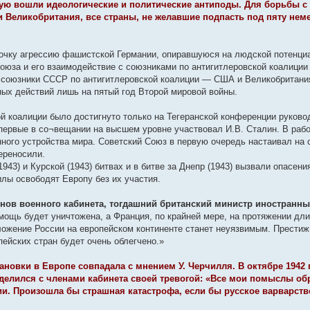
рую вошли идеологические и политические антиподы. Для борьбы с
Великобритания, все страны, не желавшие подпасть под пяту нем
иночку агрессию фашистской Германии, опиравшуюся на людской потенц
оюза и его взаимодействие с союзниками по антигитлеровской коалиции
 союзники СССР по антигитлеровской коалиции — США и Великобритани
ных действий лишь на пятый год Второй мировой войны.
ой коалиции было достигнуто только на Тегеранской конференции руково
]. Впервые в со¬вещании на высшем уровне участвовал И.В. Сталин. В р
ого устройства мира. Советский Союз в первую очередь настаивал на с
ереносили.
943) и Курской (1943) битвах и в битве за Днепр (1943) вызвали опасени
лы освободят Европу без их участия.
енов военного кабинета, тогдашний британский министр иностранны
мощь будет уничтожена, а Франция, по крайней мере, на протяжении дл
оложение России на европейском континенте станет неуязвимым. Престиж 
ейских стран будет очень облегчено.»
новки в Европе совпадала с мнением У. Черчилля. В октябре 1942 г.
елился с членами кабинета своей тревогой: «Все мои помыслы обр
и. Произошла бы страшная катастрофа, если бы русское варварств