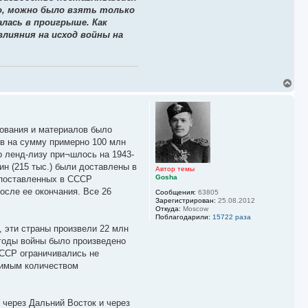
но, можно было взять только
лась в проигрыше. Как
лияния на исход войны на
В
е
р
н
у
дования и материалов было
т
ь
ров на сумму примерно 100 млн
с
о ленд-лизу при¬шлось на 1943-
я
н (215 тыс.) были доставлены в
к
Автор темы
Gosha
 поставленных в СССР
н
а
осле ее окончания. Все 26
Сообщения:
63805
ч
Зарегистрирован:
25.08.2012
а
Откуда:
Moscow
л
Поблагодарили:
15722 раза
у
, эти страны произвели 22 млн
 годы войны было произведено
СССР ограничивались не
димым количеством
 через Дальний Восток и через