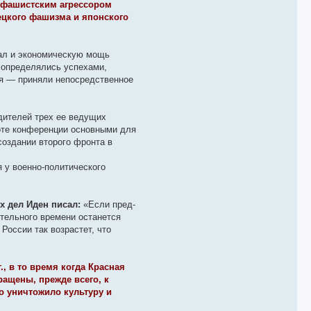
 фашистским агрессором
ецкого фашизма и японского
иал и экономическую мощь
 определялись успехами,
я — приняли непосредственное
дителей трех ее ведущих
аботе конференции основными для
оздании второго фронта в
я у военно-политического
х дел Иден писал:
«Если пред-
ительного времени останется
России так возрастет, что
, в то время когда Красная
ащены, прежде всего, к
о уничтожило культуру и