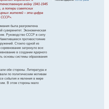
течественную войну 1941-1945
а, а потери советских
 мирных жителей – эта цифра
и СССР».
рмания была разгромлена
ый суверенитет. Экономическая
лем. Руководство СССР в силу
 Наметившееся противостояние
ружений. Стоило одной из
 соревнование затронуло все:
евнование в создании ядерного
ть основы системы образования
али обе стороны. Литература и
овали по политическим мотивам
се события и явления в мире
охим. В этом стороны мало