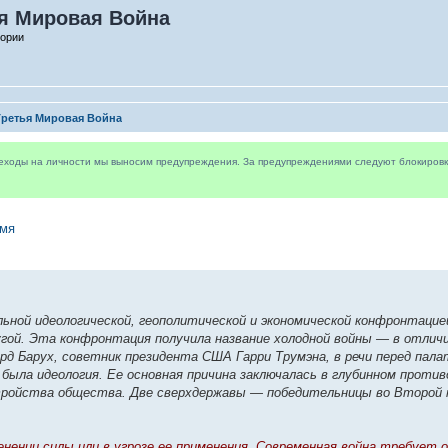
я Мировая Война
тории
Третья Мировая Война
реходы на личности мы выносим предупреждения. За предупреждениями следуют блокировки 
емя
альной идеологической, геополитической и экономической конфронтаци
угой. Эта конфронтация получила название холодной войны — в отличи
нард Барух, советник президента США Гарри Трумэна, в речи перед п
ыла идеология. Ее основная причина заключалась в глубинном против
стройства общества. Две сверхдержавы — победительницы во Второй 
енении силы или в угрозе ее применения. Современная война требует 