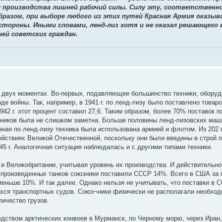
су производства лишней рабочий силы. Силу эту, соответствен
разом, при выборе любого из этих путей Красная Армия оказыва
тороны. Иными словами, ленд-лиз хотя и не оказал решающего в
ей советских граждан.
 о двух моментах. Во-первых, подавляющее большинство техники, обору
оде войны. Так, например, в 1941 г. по ленд-лизу было поставлено това
42 г. этот процент составил 27,6. Таким образом, более 70% поставок п
ников была не слишком заметна. Больше половины ленд-лизовских маши
нная по ленд-лизу техника была использована армией и флотом. Из 202
ействиях Великой Отечественной, поскольку они были введены в строй п
5 г. Аналогичная ситуация наблюдалась и с другими типами техники.
и Великобритании, учитывая уровень их производства. И действительно
 Из произведенных танков союзники поставили СССР 14%. Всего в США за
меньше 10%. И так далее. Однако нельзя не учитывать, что поставки в 
хся транспортных судов. Союз¬ники физически не располагали необхо
ичество грузов.
ством арктических конвоев в Мурманск, по Черному морю, через Иран,