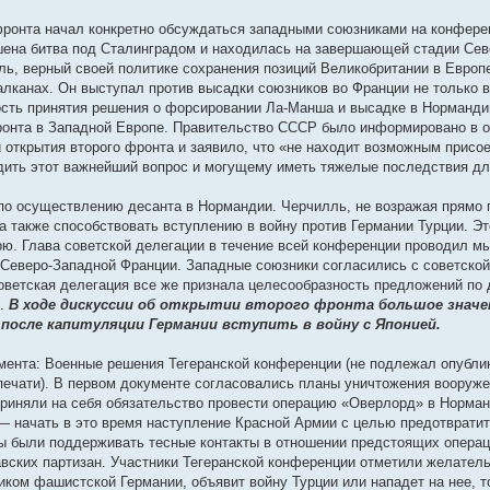
фронта начал конкретно обсуждаться западными союзниками на конферен
ершена битва под Сталинградом и находилась на завершающей стадии Се
ль, верный своей политике сохранения позиций Великобритании в Европ
анах. Он выступал против высадки союзников во Франции не только в 19
сть принятия решения о форсировании Ла-Манша и высадке в Нормандии
 фронта в Западной Европе. Правительство СССР было информировано в
и открытия второго фронта и заявило, что «не находит возможным присо
судить этот важнейший вопрос и могущему иметь тяжелые последствия д
по осуществлению десанта в Нормандии. Черчилль, не возражая прямо 
а также способствовать вступлению в войну против Германии Турции. Эт
ю. Глава советской делегации в течение всей конференции проводил мы
Северо-Западной Франции. Западные союзники согласились с советской 
Советская делегация все же признала целесообразность предложений по
м.
В ходе дискуссии об открытии второго фронта большое значе
после капитуляции Германии вступить в войну с Японией.
мента: Военные решения Тегеранской конференции (не подлежал опубли
печати). В первом документе согласовались планы уничтожения вооруж
риняли на себя обязательство провести операцию «Оверлорд» в Норман
 — начать в это время наступление Красной Армии с целью предотвратит
ы были поддерживать тесные контакты в отношении предстоящих операц
вских партизан. Участники Тегеранской конференции отметили желатель
иком фашистской Германии, объявит войну Турции или нападет на нее, 