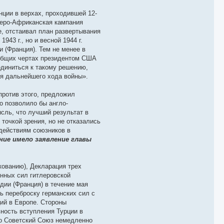
ции в верхах, проходившей 12-
веро-Африканская кампания
е, отстаивал план развертывания
43 г., но и весной 1944 г.
 (Франция). Тем не менее в
 общих чертах президентом США
единиться к такому решению,
ля дальнейшего хода войны».
против этого, предложил
о позволило бы англо-
сль, что лучший результат в
точкой зрения, но не отказались
 действиям союзников в
ние имело заявление главы
кованию), Декларация трех
енных сил гитлеровской
дии (Франция) в течение мая
ь переброску германских сил с
ий в Европе. Стороны
ность вступления Турции в
то Советский Союз немедленно