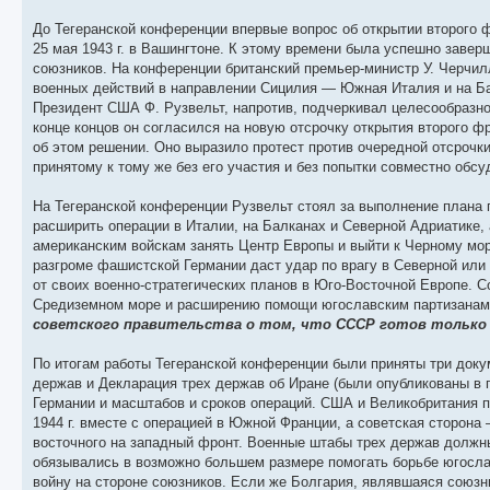
До Тегеранской конференции впервые вопрос об открытии второго 
25 мая 1943 г. в Вашингтоне. К этому времени была успешно зав
союзников. На конференции британский премьер-министр У. Черчил
военных действий в направлении Сицилия — Южная Италия и на Балк
Президент США Ф. Рузвельт, напротив, подчеркивал целесообразно
конце концов он согласился на новую отсрочку открытия второго
об этом решении. Оно выразило протест против очередной отсрочк
принятому к тому же без его участия и без попытки совместно об
На Тегеранской конференции Рузвельт стоял за выполнение плана 
расширить операции в Италии, на Балканах и Северной Адриатике, 
американским войскам занять Центр Европы и выйти к Черному мор
разгроме фашистской Германии даст удар по врагу в Северной или 
от своих военно-стратегических планов в Юго-Восточной Европе. 
Средиземном море и расширению помощи югославским партизана
советского правительства о том, что СССР готов только 
По итогам работы Тегеранской конференции были приняты три доку
держав и Декларация трех держав об Иране (были опубликованы в 
Германии и масштабов и сроков операций. США и Великобритания п
1944 г. вместе с операцией в Южной Франции, а советская сторона
восточного на западный фронт. Военные штабы трех держав должн
обязывались в возможно большем размере помогать борьбе югосла
войну на стороне союзников. Если же Болгария, являвшаяся союзн