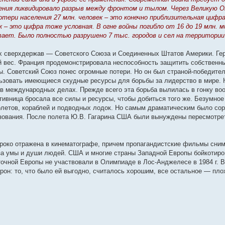
ения ликвидировало разрыв между фронтом и тылом. Через Великую О
потери населения 27 млн. человек – это конечно приблизительная цифр
к – это цифра тоже условная. В огне войны погибло от 16 до 19 млн.
тает. Было полностью разрушено 7 тыс. городов и сел на территори
х сверхдержав — Советского Союза и Соединенных Штатов Америки. Ге
й вес. Франция продемонстрировала неспособность защитить собственн
ы. Советский Союз понес огромные потери. Но он был страной-победите
ьзовать имеющиеся скудные ресурсы для борьбы за лидерство в мире.
в международных делах. Прежде всего эта борьба вылилась в гонку воо
отивница бросала все силы и ресурсы, чтобы добиться того же. Безумное
олетов, кораблей и подводных лодок. Но самым драматическим было сор
разования. После полета Ю.В. Гагарина США были вынуждены пересмотре
ироко отражена в кинематографе, причем пропагандистские фильмы сним
за умы и души людей. США и многие страны Западной Европы бойкотир
точной Европы не участвовали в Олимпиаде в Лос-Анджелесе в 1984 г. В
орон: то, что было ей выгодно, считалось хорошим, все остальное — пл