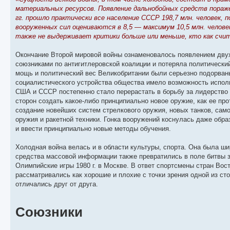
материальных ресурсов. Появление дальнобойных средств пораж
гг. прошло практически все население СССР 198,7 млн. человек, 
вооруженных сил оцениваются в 8,5 — максимум 10,5 млн. челове
также не выдерживает критики больше или меньше, кто как счи
Окончание Второй мировой войны ознаменовалось появлением дву
союзниками по антигитлеровской коалиции и потеряла политически
мощь и политический вес Великобритании были серьезно подорван
социалистического устройства общества имело возможность испол
США и СССР постепенно стало перерастать в борьбу за лидерство 
сторон создать какое-либо принципиально новое оружие, как ее пр
создание новейших систем стрелкового оружия, новых танков, сам
оружия и ракетной техники. Гонка вооружений коснулась даже об
и ввести принципиально новые методы обучения.
Холодная война велась и в области культуры, спорта. Она была ш
средства массовой информации также превратились в поле битвы 
Олимпийские игры 1980 г. в Москве. В ответ спортсмены стран Вос
рассматривались как хорошие и плохие с точки зрения одной из ст
отличались друг от друга.
Союзники