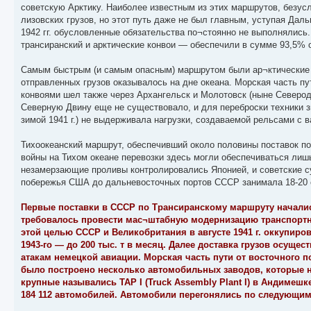
советскую Арктику. Наиболее известным из этих маршрутов, безусл
лизовских грузов, но этот путь даже не был главным, уступая Дал
1942 гг. обусловленные обязательства по¬стоянно не выполнялись
трансиранский и арктические конвои — обеспечили в сумме 93,5% 
Самым быстрым (и самым опасным) маршрутом были ар¬ктические к
отправленных грузов оказывалось на дне океана. Морская часть п
конвоями шел также через Архангельск и Молотовск (ныне Северодв
Северную Двину еще не существовало, и для переброски техники з
зимой 1941 г.) не выдерживала нагрузки, создаваемой рельсами с 
Тихоокеанский маршрут, обеспечивший около половины поставок по 
войны на Тихом океане перевозки здесь могли обеспечиваться лиш
незамерзающие проливы контролировались Японией, и советские су
побережья США до дальневосточных портов СССР занимала 18-20 
Первые поставки в СССР по Трансиранскому маршруту начались 
требовалось провести мас¬штабную модернизацию транспортно
этой целью СССР и Великобритания в августе 1941 г. оккупирова
1943-го — до 200 тыс. т в месяц. Далее доставка грузов осущ
атакам немецкой авиации. Морская часть пути от восточного 
было построено несколько автомобильных заводов, которые на
крупные назывались TAP I (Truck Assembly Plant I) в Андимеш
184 112 автомобилей. Автомобили перегонялись по следующим