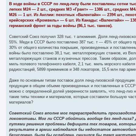
В ходе войны в СССР по ленд-лизу были поставлены сотни тыся
легких М24 — 2 шт., средних М3 «Грант» — 1386 шт., средних М
М26 — 1 шт. Из Англии: пехотных «Валентайн» — 2394 шт., пехо
крейсерских «Кромвель» — 6 шт. Из Канады: «Валентайн» — 1388
германский фронт за годы войны (86,1 тыс. танков).
Советский Союз получил 328 тыс. т алюминия. Доля ленд-лизовско
55%. Меди в СССР было поставлено 387 тыс. т — 45% от общего п
30% от общего количества покрышек, произведенных и поставленн
войны было поставлено 38,1 тыс. металлорежущих станков, из Вели
металлорежущих станков и кузнечных прессов. Таким образом, дол
миль полевого телефонного кабеля, 2,1 тыс. миль морского кабеля 
радиостанций, 5899 приемников и 348 локаторов, 15,5 млн пар арме
Даже по основным типам поставок доля ленд-лизовской продукции
продукции в общем объеме произведенных и поставленных в СССР м
можно с определенной долей уверенности заявлять, что ленд-лиз
такие типы техники и материалов, которые составили большую част
материалов?
Советский Союз вполне мог перераспределить производстве
локомотивы. Мог ли СССР обойтись вообще без ленд-лиза? Да
путями решения проблемы дефицита тех товаров, которые 
результате в армии наблюдался бы недостаток автомобилей
безусловно, была бы ослаблена, снизился бы темп наступ