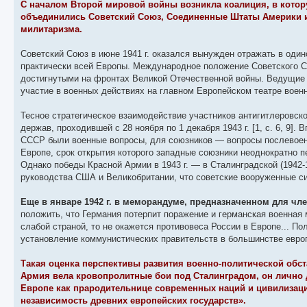
C началом Второй мировой войны возникла коалиция, в кото
объединились Советский Союз, Соединенные Штаты Америки и 
милитаризма.
Советский Союз в июне 1941 г. оказался вынужден отражать в од
практически всей Европы. Международное положение Советского С
достигнутыми на фронтах Великой Отечественной войны. Ведущие
участие в военных действиях на главном Европейском театре воен
Тесное стратегическое взаимодействие участников антигитлеровск
держав, проходившей с 28 ноября по 1 декабря 1943 г. [1, с. 6, 9
СССР были военные вопросы, для союзников — вопросы послевоенн
Европе, срок открытия которого западные союзники неоднократно п
Однако победы Красной Армии в 1943 г. — в Сталинградской (1942-1
руководства США и Великобритании, что советские вооруженные си
Еще в январе 1942 г. в меморандуме, предназначенном для чл
положить, что Германия потерпит поражение и германская военная 
слабой страной, то не окажется противовеса России в Европе... П
установление коммунистических правительств в большинстве европ
Такая оценка перспективы развития военно-политической обста
Армия вела кровопролитные бои под Сталинградом, он лично д
Европе как прародительнице современных наций и цивилизаци
независимость древних европейских государств».