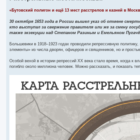
«Бутовский полигон и ещё 13 мест расстрелов и казней в Москв
30 октября 1653 года в России вышел указ об отмене смерт
кто выступал за свержение правителя или же за смену гос
также экзекуции над Степаном Разиным и Емельяном Пугач
Большевики в 1918–1923 годах проводили репрессивную политику, 
элементы» из числа дворян, офицеров и священников, но и простые
Особой вехой в истории репрессий ХХ века стало время, когда к в
погибло около миллиона человек. Можно рассказать, и показать те