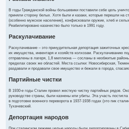
В годы Гражданской войны большевики поставили себе цель уничто
приняли сторону белых. Хотя были и казаки, которые перешли на 
(особенно мужское население), конфисковали оружие, хлеб и сель
Реабилитировано казачество было только в 1991 году.
Раскулачивание
Раскулачивание – это принудительная депортация зажиточных кре
их имущества, инвентаря и хозяйств колхозам. Раскулачиванию под
отправлены в лагеря, 1,8 миллиона — сосланы в необжитые районы
пределах своих же областей. Места ссылки: Новосибирская, Тюменс
раздавали и продавали свое имущество и бежали в города, спасаяс
Партийные чистки
В 1930-е годы Сталин провел жесткую чистку партийных рядов. Ок
руководстве страны, были казнены или убиты. Эта участь постигла
в подготовке военного переворота в 1937-1938 годах (это пик ста
Тухачевский.
Депортация народов
При сталинском режиме целые народы были депортированы в Сибир