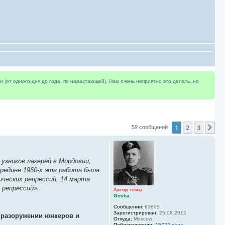
(от одного дня до года, по нарастающей). Нам очень неприятно это делать, но
1
2
3
Сл
59 сообщений
узников лагерей в Мордовии,
ередине 1960-х эта работа была
ических репрессий, 14 марта
 репрессий».
Автор темы
Gosha
Сообщения:
63805
Зарегистрирован:
25.08.2012
 разоружении юнкеров и
Откуда:
Moscow
Поблагодарили:
15722 раза