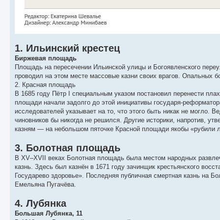
1. Ильинский крестец
Биржевая площадь
Площадь на пересечении Ильинской улицы и Богоявленского переул
проводил на этом месте массовые казни своих врагов. Опальных бо
2. Красная площадь
В 1685 году Пётр I специальным указом постановил перенести плах
площади начали задолго до этой инициативы государя-реформатора
исследователей указывает на то, что этого быть никак не могло. В
чиновников бы никогда не решился. Другие историки, напротив, ут
казням — на небольшом пяточке Красной площади якобы «рубили 
3. Болотная площадь
В XV–XVII веках Болотная площадь была местом народных развлеч
казнь. Здесь был казнён в 1671 году зачинщик крестьянского восс
Государево здоровье». Последняя публичная смертная казнь на Бол
Емельяна Пугачёва.
4. Лубянка
Большая Лубянка, 11