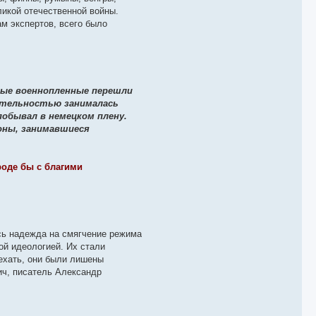
ликой отечественной войны.
м экспертов, всего было
рые военнопленные перешли
ятельностью занималась
обывал в немецком плену.
оны, занимавшиеся
оде бы с благими
ась надежда на смягчение режима
ой идеологией. Их стали
ехать, они были лишены
ич, писатель Александр