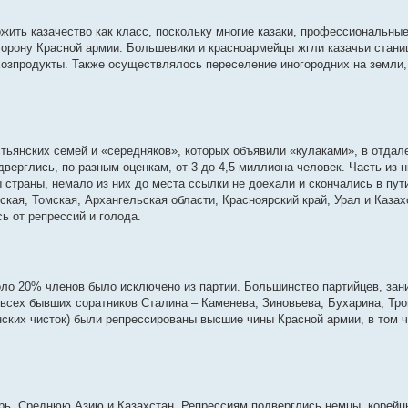
жить казачество как класс, поскольку многие казаки, профессиональные
сторону Красной армии. Большевики и красноармейцы жгли казачьи стан
хозпродукты. Также осуществлялось переселение иногородних на земли, 
стьянских семей и «середняков», которых объявили «кулаками», в отда
верглись, по разным оценкам, от 3 до 4,5 миллиона человек. Часть из 
 страны, немало из них до места ссылки не доехали и скончались в пут
кая, Томская, Архангельская области, Красноярский край, Урал и Казах
ь от репрессий и голода.
оло 20% членов было исключено из партии. Большинство партийцев, за
 всех бывших соратников Сталина – Каменева, Зиновьева, Бухарина, Тро
линских чисток) были репрессированы высшие чины Красной армии, в том
ь, Среднюю Азию и Казахстан. Репрессиям подверглись немцы, корейц