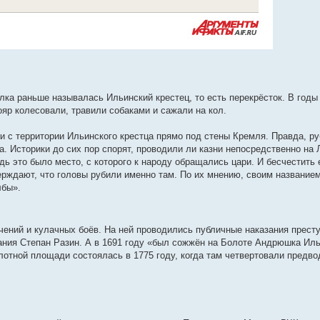
ка раньше называлась Ильинский крестец, то есть перекрёсток. В годы
яр колесовали, травили собаками и сажали на кол.
и с территории Ильинского крестца прямо под стены Кремля. Правда, ру
. Историки до сих пор спорят, проводили ли казни непосредственно на 
едь это было место, с которого к народу обращались цари. И бесчестить
верждают, что головы рубили именно там. По их мнению, своим названием
лбы».
ений и кулачных боёв. На ней проводились публичные наказания прест
тания Степан Разин. А в 1691 году «был сожжён на Болоте Андрюшка Ил
отной площади состоялась в 1775 году, когда там четвертовали предво