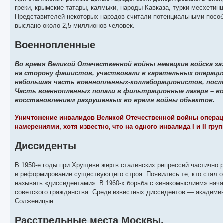
греки, крымские татары, калмыки, народы Кавказа, турки-месхетин
Представителей некоторых народов считали потенциальными пособн
выслано около 2,5 миллионов человек.
Военнопленные
Во время Великой Отечественной войны немецкие войска за
на сторону фашистов, участвовали в карательных операци
небольшая часть военнопленных-коллаборационистов, после
Часть военнопленных попали в фильтрационные лагеря – в
восстановлением разрушенных во время войны объектов.
Уничтожение инвалидов Великой Отечественной войны операц
намерениями, хотя известно, что на одного инвалида I и II г
Диссиденты
В 1950-е годы при Хрущеве жертв сталинских репрессий частично 
и реформирование существующего строя. Появились те, кто стал от
называть «диссидентами». В 1960-х борьба с «инакомыслием» нач
советского гражданства. Среди известных диссидентов — академи
Солженицын.
Расстрельные места Москвы.