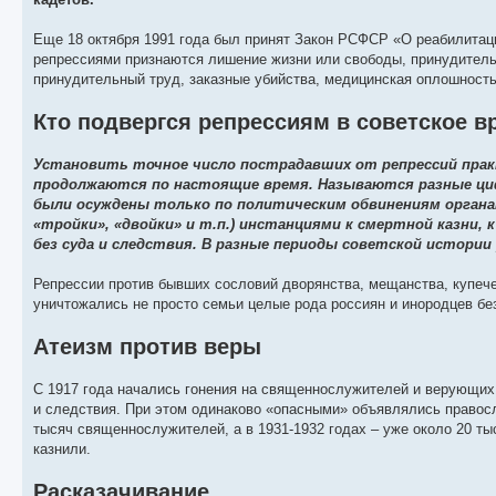
Еще 18 октября 1991 года был принят Закон РСФСР «О реабилитации
репрессиями признаются лишение жизни или свободы, принудительн
принудительный труд, заказные убийства, медицинская оплошность 
Кто подвергся репрессиям в советское в
Установить точное число пострадавших от репрессий практи
продолжаются по настоящие время. Называются разные цифр
были осуждены только по политическим обвинениям органа
«тройки», «двойки» и т.п.) инстанциями к смертной казни, 
без суда и следствия. В разные периоды советской истории
Репрессии против бывших сословий дворянства, мещанства, купече
уничтожались не просто семьи целые рода россиян и инородцев бе
Атеизм против веры
С 1917 года начались гонения на священнослужителей и верующих
и следствия. При этом одинаково «опасными» объявлялись правосл
тысяч священнослужителей, а в 1931-1932 годах – уже около 20 т
казнили.
Расказачивание