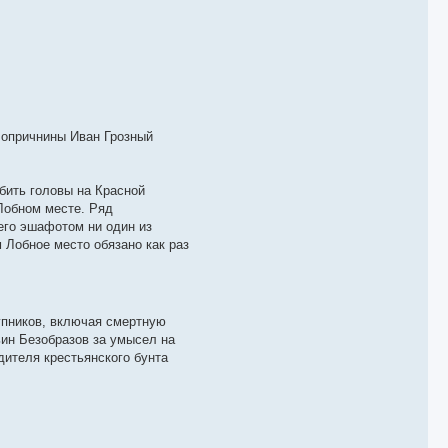
 опричнины Иван Грозный
бить головы на Красной
Лобном месте. Ряд
 его эшафотом ни один из
 Лобное место обязано как раз
упников, включая смертную
ьин Безобразов за умысел на
дителя крестьянского бунта