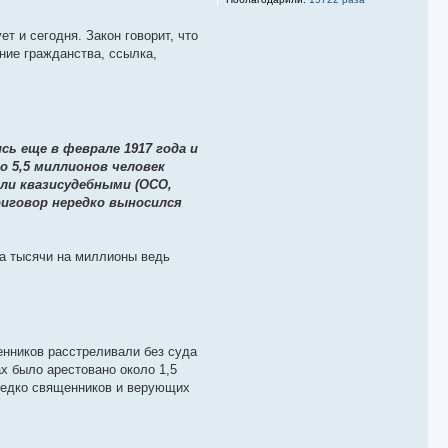
 и сегодня. Закон говорит, что
ние гражданства, ссылка,
ь еще в феврале 1917 года и
о 5,5 миллионов человек
ли квазисудебными (ОСО,
Приговор нередко выносился
на тысячи на миллионы ведь
енников расстреливали без суда
х было арестовано около 1,5
ередко священников и верующих