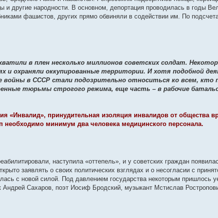
цы и другие народности. В основном, депортация проводилась в годы Ве
иками фашистов, других прямо обвиняли в содействии им. По подсчета
хватили в плен несколько миллионов советских солдат. Некото
ях и охраняли оккупированные территории. И хотя подобной де
 войны в СССР стали подозрительно относиться ко всем, кто п
оенные тюрьмы строгого режима, еще часть – в рабочие баталь
ия «Инвалид», принудительная изоляция инвалидов от общества вр
рупп необходимо минимум два человека медицинского персонала.
реабилитировали, наступила «оттепель», и у советских граждан появил
крыто заявлять о своих политических взглядах и о несогласии с принят
алась с новой силой. Под давлением государства некоторым пришлось у
к Андрей Сахаров, поэт Иосиф Бродский, музыкант Мстислав Ростропов