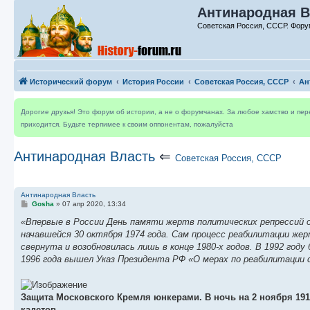
Антинародная В
Советская Россия, СССР. Фору
Исторический форум
История России
Советская Россия, СССР
Ан
Дорогие друзья! Это форум об истории, а не о форумчанах. За любое хамство и пе
приходится. Будьте терпимее к своим оппонентам, пожалуйста
Антинародная Власть
⇐
Советская Россия, СССР
Антинародная Власть
С
Gosha
»
07 апр 2020, 13:34
о
о
«Впервые в России День памяти жертв политических репрессий от
б
начавшейся 30 октября 1974 года. Сам процесс реабилитации жер
щ
е
свернута и возобновилась лишь в конце 1980-х годов. В 1992 год
н
1996 года вышел Указ Президента РФ «О мерах по реабилитации
и
е
Защита Московского Кремля юнкерами. В ночь на 2 ноября 19
кадетов.