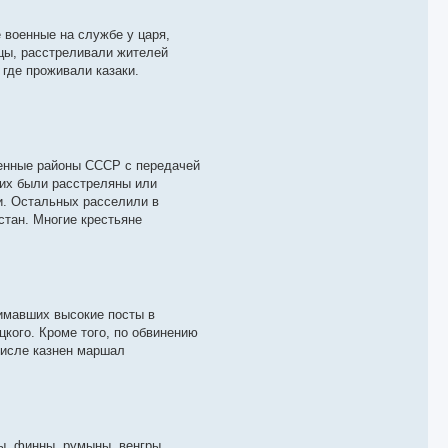
 военные на службе у царя,
ицы, расстреливали жителей
где проживали казаки.
ленные районы СССР с передачей
них были расстреляны или
и. Остальных расселили в
стан. Многие крестьяне
нимавших высокие посты в
цкого. Кроме того, по обвинению
 числе казнен маршал
ы, финны, румыны, венгры,