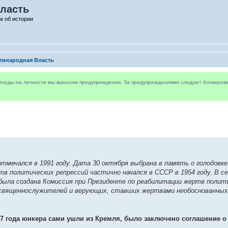
ласть
м об истории
тинародная Власть
реходы на личности мы выносим предупреждения. За предупреждениями следуют блокировки 
мечался в 1991 году. Дата 30 октября выбрана в память о голодовке 
тв политических репрессий частично начался в СССР в 1954 году. В с
у была создана Комиссия при Президенте по реабилитации жертв полит
 священнослужителей и верующих, ставших жертвами необоснованных
17 года юнкера сами ушли из Кремля, было заключено соглашение о