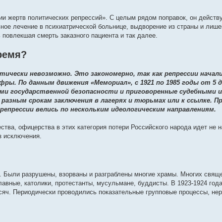
 жертв политических репрессий». С целым рядом поправок, он действует
ое лечение в психиатрической больнице, выдворение из страны и лише
повлекшая смерть заказного пациента и так далее.
ремя?
чески невозможно. Это закономерно, так как репрессии началис
ы. По данным движения «Мемориал», с 1921 по 1985 годы от 5 д
ми государственной безопасности и приговоренные судебными и
к разным срокам заключения в лагерях и тюрьмах или к ссылке. 
 репрессии велись по нескольким идеологическим направлениям.
ства, офицерства в этих категория потери Российского народа идет не 
з исключения.
. Были разрушены, взорваны и разграблены многие храмы. Многих свящ
авные, католики, протестанты, мусульмане, буддисты. В 1923-1924 года
ысяч. Периодически проводились показательные групповые процессы, н