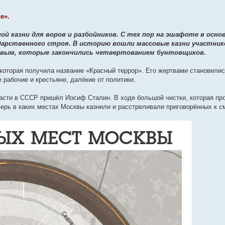
е».
ной казни для воров и разбойников. С тех пор на эшафоте в осн
ударственного строя. В историю вошли массовые казни участник
ёвым, которые закончились четвертованием бунтовщиков.
которая получила название «Красный террор». Его жертвами становили
 рабочие и крестьяне, далёкие от политики.
ласти в СССР пришёл Иосиф Сталин. В ходе большой чистки, которая пр
перь в каких местах Москвы казнили и расстреливали приговорённых к 