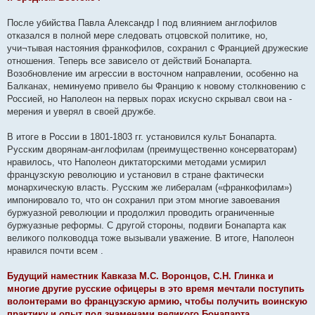
После убийства Павла Александр I под влиянием англофилов
отказался в полной мере следовать отцовской политике, но,
учи¬тывая настояния франкофилов, сохранил с Францией дружеские
отношения. Теперь все зависело от действий Бонапарта.
Возобновление им агрессии в восточном направлении, особенно на
Балканах, неминуемо привело бы Францию к новому столкновению с
Россией, но Наполеон на первых порах искусно скрывал свои на -
мерения и уверял в своей дружбе.
В итоге в России в 1801-1803 гг. установился культ Бонапарта.
Русским дворянам-англофилам (преимущественно консерваторам)
нравилось, что Наполеон диктаторскими методами усмирил
французскую революцию и установил в стране фактически
монархическую власть. Русским же либералам («франкофилам»)
импонировало то, что он сохранил при этом многие завоевания
буржуазной революции и продолжил проводить ограниченные
буржуазные реформы. С другой стороны, подвиги Бонапарта как
великого полководца тоже вызывали уважение. В итоге, Наполеон
нравился почти всем .
Будущий наместник Кавказа М.С. Воронцов, С.Н. Глинка и
многие другие русские офицеры в это время мечтали поступить
волонтерами во французскую армию, чтобы получить воинскую
практику и опыт под знаменами великого Бонапарта.