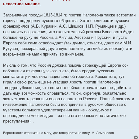
нелестное мнение.
Заграничные походы 1813-1814 гг. против Наполеона также встретили
горячую поддержку русского общества. Хотя среди части русских
франкофилов (А.Б. Куракин, А.С. Шишков, Н.П. Румянцев и др.)
появились возражения, что окончательный разгром Бонапарта будет
больше на руку не России, а Англии, Австрии и Пруссии, и пусть
Европа себя сама освобождает (так думал, отчасти, даже сам М.И.
Кутузов, презиравший двуличную политику английских верхов), эти
возражения не были приняты во внимание.
Мысль о том, что Россия должна помочь страждущей Европе ос-
вободиться от французского гнета, была сродни русскому
менталитету и льстила национальной гордости. Кроме того, тут
играли свою роль еще не угасшая ярость против Наполеона и
твердое убеждение, что если его сейчас окончательно не добить и
дать ему возможность оправиться, то он, окрепнув, обязательно
захочет взять реванш и снова нападет на Россию. Полный разгром и
низвержение Наполеона были восприняты в русском обществе с
чувством большого удовлетворения как не - обходимое и
справедливое «возмездие... за все его военные и по-литические
преступления» .
Вероятности отрицать не могу, достоверности не вижу. М. Ломоносов