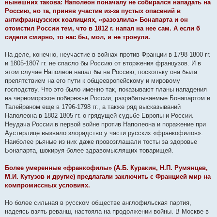
нынешних такова: Наполеон поначалу не собирался нападать на
Россию, но та, приняв участие из-за пустых опасений в
антифранцузских коалициях, «разозлила» Бонапарта и он
отомстил России тем, что в 1812 г. напал на нее сам. А если б
сидели смирно, то нас бы, мол, и не тронули.
На деле, конечно, неучастие в войнах против Франции в 1798-1800 гг.
и 1805-1807 гг. не спасло бы Россию от вторжения французов. И в
этом случае Наполеон напал бы на Россию, поскольку она была
препятствием на его пути к общеевропейскому и мировому
господству. Что это было именно так, показывают планы нападения
на черноморское побережье России, разрабатываемые Бонапартом и
Талейраном еще в 1796-1798 гг., а также ряд высказываний
Наполеона в 1802-1805 гг. о грядущей судьбе Европы и России.
Неудача России в первой войне против Наполеона и поражение при
Аустерлице вызвало злорадство у части русских «франкофилов».
Наиболее рьяные из них даже провозглашали тосты за здоровье
Бонапарта, шокируя более здравомыслящих товарищей.
Более умеренные «франкофилы» (А.Б. Куракин, Н.П. Румянцев,
М.И. Кутузов и другие) предлагали заключить с Францией мир на
компромиссных условиях.
Но более сильная в русском обществе англофильская партия,
надеясь взять реванш, настояла на продолжении войны. В Москве в