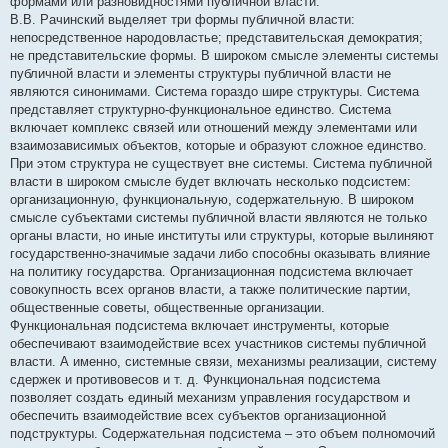
формами или разновидностями публичной власти.
В.В. Рачинский выделяет три формы публичной власти:
непосредственное народовластье; представительская демократия;
не представительские формы. В широком смысле элементы системы
публичной власти и элементы структуры публичной власти не
являются синонимами. Система гораздо шире структуры. Система
представляет структурно-функциональное единство. Система
включает комплекс связей или отношений между элементами или
взаимозависимых объектов, которые и образуют сложное единство.
При этом структура не существует вне системы. Система публичной
власти в широком смысле будет включать несколько подсистем:
организационную, функциональную, содержательную. В широком
смысле субъектами системы публичной власти являются не только
органы власти, но иные институты или структуры, которые вылиняют
государственно-значимые задачи либо способны оказывать влияние
на политику государства. Организационная подсистема включает
совокупность всех органов власти, а также политические партии,
общественные советы, общественные организации.
Функциональная подсистема включает инструменты, которые
обеспечивают взаимодействие всех участников системы публичной
власти. А именно, системные связи, механизмы реализации, систему
сдержек и противовесов и т. д. Функциональная подсистема
позволяет создать единый механизм управления государством и
обеспечить взаимодействие всех субъектов организационной
подструктуры. Содержательная подсистема – это объем полномочий