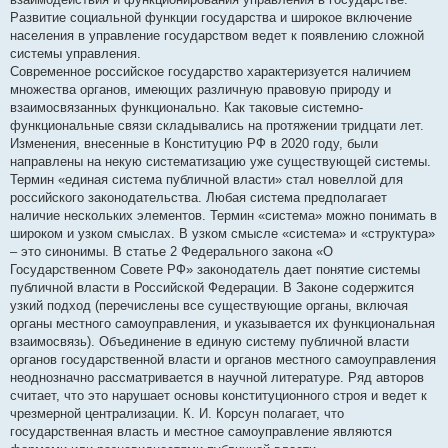
Развитие социальной функции государства и широкое включение
населения в управление государством ведет к появлению сложной
системы управления.
Современное российское государство характеризуется наличием
множества органов, имеющих различную правовую природу и
взаимосвязанных функционально. Как таковые системно-
функциональные связи складывались на протяжении тридцати лет.
Изменения, внесенные в Конституцию РФ в 2020 году, были
направлены на некую систематизацию уже существующей системы.
Термин «единая система публичной власти» стал новеллой для
российского законодательства. Любая система предполагает
наличие нескольких элементов. Термин «система» можно понимать в
широком и узком смыслах. В узком смысле «система» и «структура»
– это синонимы. В статье 2 Федерального закона «О
Государственном Совете РФ» законодатель дает понятие системы
публичной власти в Российской Федерации. В Законе содержится
узкий подход (перечислены все существующие органы, включая
органы местного самоуправления, и указывается их функциональная
взаимосвязь). Объединение в единую систему публичной власти
органов государственной власти и органов местного самоуправления
неоднозначно рассматривается в научной литературе. Ряд авторов
считает, что это нарушает основы конституционного строя и ведет к
чрезмерной централизации. К. И. Корсун полагает, что
государственная власть и местное самоуправление являются