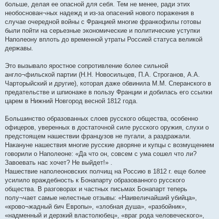
больше, делая ее опасной для себя. Тем не менее, ради этих
необоснован¬ных надежд и из-за опасений нового поражения в
случае очередной войны с Францией многие франкофилы готовы
были пойти на серьезные экономические и политические уступки
Наполеону вплоть до временной утраты Россией статуса великой
державы.
Это вызывало яростное сопротивление более сильной
англо¬фильской партии (Н.Н. Новосильцев, П.А. Строганов, А.А.
Чарторыйский и другие), которая даже обвинила М.М. Сперанского в
предательстве и шпионаже в пользу Франции и добилась его ссылки
царем в Нижний Новгород весной 1812 года.
Большинство образованных слоев русского общества, особенно
офицеров, уверенных в достаточной силе русского оружия, слухи о
предстоящем нашествии французов не пугали, а раздражали.
Накануне нашествия многие русские дворяне и купцы с возмущением
говорили о Наполеоне: «Да что он, совсем с ума сошел что ли?
Завоевать нас хочет? Не выйдет!» .
Нашествие наполеоновских полчищ на Россию в 1812 г. еще более
усилило враждебность к Бонапарту образованного русского
общества. В разговорах и частных письмах Бонапарт теперь
полу¬чает самые нелестные отзывы: «Наивеличайший убийца»,
«крово¬жадный бич Европы», «злобная душа», «разбойник»,
«надменный и дерзкий властолюбец», «враг рода человеческого»,