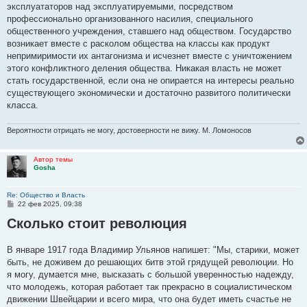
эксплуататоров над эксплуатируемыми, посредством
профессионально организованного насилия, специального
общественного учреждения, ставшего над обществом. Государство
возникает вместе с расколом общества на классы как продукт
непримиримости их антагонизма и исчезнет вместе с уничтожением
этого конфликтного деления общества. Никакая власть не может
стать государственной, если она не опирается на интересы реально
существующего экономически и достаточно развитого политически
класса.
Вероятности отрицать не могу, достоверности не вижу. М. Ломоносов
Автор темы
Gosha
Re: Общество и Власть
С
22 фев 2025, 09:38
о
Сколько стоит революция
о
б
щ
е
В январе 1917 года Владимир Ульянов напишет: "Мы, старики, может
н
быть, не доживем до решающих битв этой грядущей революции. Но
и
е
я могу, думается мне, высказать с большой уверенностью надежду,
что молодежь, которая работает так прекрасно в социалистическом
движении Швейцарии и всего мира, что она будет иметь счастье не