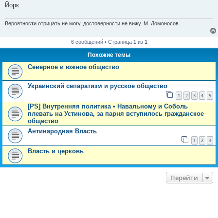
Йорк.
Вероятности отрицать не могу, достоверности не вижу. М. Ломоносов
6 сообщений • Страница
1
из
1
Похожие темы
Северное и южное общество
Украинский сепаратизм и русское общество
1
2
3
4
5
[PS] Внутренняя политика • Навальному и Соболь
плевать на Устинова, за парня вступилось гражданское
общество
Антинародная Власть
1
2
3
Власть и церковь
Перейти