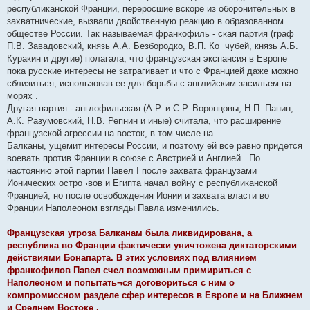
республиканской Франции, переросшие вскоре из оборонительных в
захватнические, вызвали двойственную реакцию в образованном
обществе России. Так называемая франкофиль - ская партия (граф
П.В. Завадовский, князь А.А. Безбородко, В.П. Ко¬чубей, князь А.Б.
Куракин и другие) полагала, что французская экспансия в Европе
пока русские интересы не затрагивает и что с Францией даже можно
сблизиться, использовав ее для борьбы с английским засильем на
морях .
Другая партия - англофильская (А.Р. и С.Р. Воронцовы, Н.П. Панин,
А.К. Разумовский, Н.В. Репнин и иные) считала, что расширение
французской агрессии на восток, в том числе на
Балканы, ущемит интересы России, и поэтому ей все равно придется
воевать против Франции в союзе с Австрией и Англией . По
настоянию этой партии Павел I после захвата французами
Ионических остро¬вов и Египта начал войну с республиканской
Францией, но после освобождения Ионии и захвата власти во
Франции Наполеоном взгляды Павла изменились.
Французская угроза Балканам была ликвидирована, а
республика во Франции фактически уничтожена диктаторскими
действиями Бонапарта. В этих условиях под влиянием
франкофилов Павел счел возможным примириться с
Наполеоном и попытать¬ся договориться с ним о
компромиссном разделе сфер интересов в Европе и на Ближнем
и Среднем Востоке .