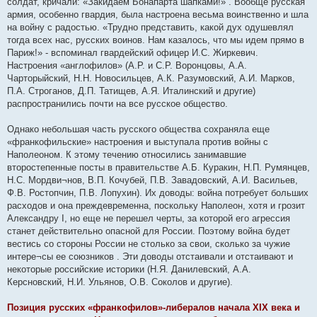
солдат, кричали: «Закидаем Бонапарта шапками!» . Вообще русская
армия, особенно гвардия, была настроена весьма воинственно и шла
на войну с радостью. «Трудно представить, какой дух одушевлял
тогда всех нас, русских воинов. Нам казалось, что мы идем прямо в
Париж!» - вспоминал гвардейский офицер И.С. Жиркевич.
Настроения «англофилов» (А.Р. и С.Р. Воронцовы, А.А.
Чарторыйский, Н.Н. Новосильцев, А.К. Разумовский, А.И. Марков,
П.А. Строганов, Д.П. Татищев, А.Я. Италинский и другие)
распространились почти на все русское общество.
Однако небольшая часть русского общества сохраняла еще
«франкофильские» настроения и выступала против войны с
Наполеоном. К этому течению относились занимавшие
второстепенные посты в правительстве А.Б. Куракин, Н.П. Румянцев,
Н.С. Мордви¬нов, В.П. Кочубей, П.В. Завадовский, А.И. Васильев,
Ф.В. Ростопчин, П.В. Лопухин). Их доводы: война потребует больших
расходов и она преждевременна, поскольку Наполеон, хотя и грозит
Александру I, но еще не перешел черты, за которой его агрессия
станет действительно опасной для России. Поэтому война будет
вестись со стороны России не столько за свои, сколько за чужие
интере¬сы ее союзников . Эти доводы отстаивали и отстаивают и
некоторые российские историки (Н.Я. Данилевский, А.А.
Керсновский, Н.И. Ульянов, О.В. Соколов и другие).
Позиция русских «франкофилов»-либералов начала XIX века и