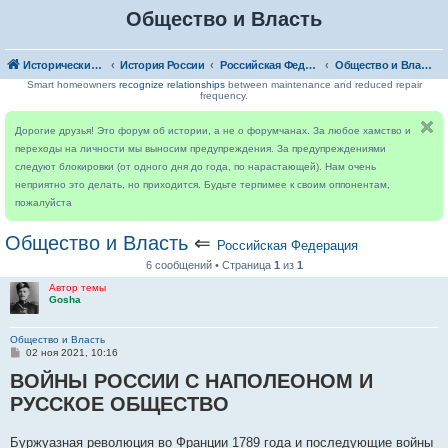
Общество и Власть
Исторический форум
История России
Российская Федерация
Общество и Власть
Smart homeowners
recognize relationships
between maintenance and reduced repair
frequency.
Дорогие друзья! Это форум об истории, а не о форумчанах. За любое хамство и
переходы на личности мы выносим предупреждения. За предупреждениями
следуют блокировки (от одного дня до года, по нарастающей). Нам очень
неприятно это делать, но приходится. Будьте терпимее к своим оппонентам,
пожалуйста
Общество и Власть
⇐
Российская Федерация
6 сообщений • Страница
1
из
1
Автор темы
Gosha
Общество и Власть
С
02 ноя 2021, 10:16
о
ВОЙНЫ РОССИИ С НАПОЛЕОНОМ И
о
б
РУССКОЕ ОБЩЕСТВО
щ
е
н
и
Буржуазная революция во Франции 1789 года и последующие войны
е