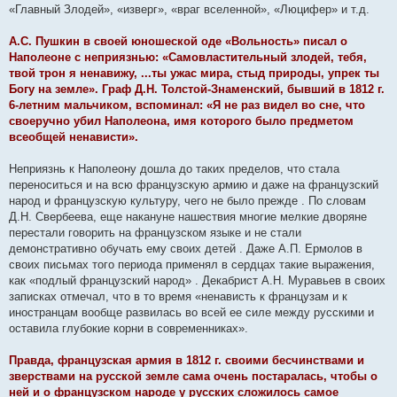
«Главный Злодей», «изверг», «враг вселенной», «Люцифер» и т.д.
А.С. Пушкин в своей юношеской оде «Вольность» писал о
Наполеоне с неприязнью: «Самовластительный злодей, тебя,
твой трон я ненавижу, ...ты ужас мира, стыд природы, упрек ты
Богу на земле». Граф Д.Н. Толстой-Знаменский, бывший в 1812 г.
6-летним мальчиком, вспоминал: «Я не раз видел во сне, что
своеручно убил Наполеона, имя которого было предметом
всеобщей ненависти».
Неприязнь к Наполеону дошла до таких пределов, что стала
переноситься и на всю французскую армию и даже на французский
народ и французскую культуру, чего не было прежде . По словам
Д.Н. Свербеева, еще накануне нашествия многие мелкие дворяне
перестали говорить на французском языке и не стали
демонстративно обучать ему своих детей . Даже А.П. Ермолов в
своих письмах того периода применял в сердцах такие выражения,
как «подлый французский народ» . Декабрист А.Н. Муравьев в своих
записках отмечал, что в то время «ненависть к французам и к
иностранцам вообще развилась во всей ее силе между русскими и
оставила глубокие корни в современниках».
Правда, французская армия в 1812 г. своими бесчинствами и
зверствами на русской земле сама очень постаралась, чтобы о
ней и о французском народе у русских сложилось самое