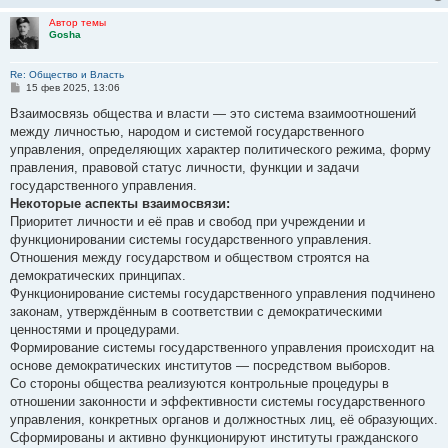
Автор темы
Gosha
Re: Общество и Власть
С
15 фев 2025, 13:06
о
о
Взаимосвязь общества и власти — это система взаимоотношений
б
между личностью, народом и системой государственного
щ
е
управления, определяющих характер политического режима, форму
н
правления, правовой статус личности, функции и задачи
и
е
государственного управления.
Некоторые аспекты взаимосвязи:
Приоритет личности и её прав и свобод при учреждении и
функционировании системы государственного управления.
Отношения между государством и обществом строятся на
демократических принципах.
Функционирование системы государственного управления подчинено
законам, утверждённым в соответствии с демократическими
ценностями и процедурами.
Формирование системы государственного управления происходит на
основе демократических институтов — посредством выборов.
Со стороны общества реализуются контрольные процедуры в
отношении законности и эффективности системы государственного
управления, конкретных органов и должностных лиц, её образующих.
Сформированы и активно функционируют институты гражданского