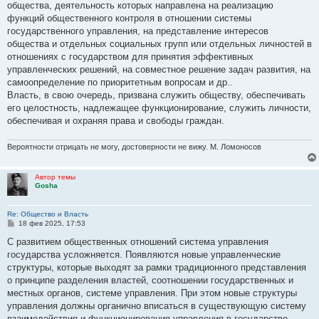
общества, деятельность которых направлена на реализацию
функций общественного контроля в отношении системы
государственного управления, на представление интересов
общества и отдельных социальных групп или отдельных личностей в
отношениях с государством для принятия эффективных
управленческих решений, на совместное решение задач развития, на
самоопределение по приоритетным вопросам и др..
Власть, в свою очередь, призвана служить обществу, обеспечивать
его целостность, надлежащее функционирование, служить личности,
обеспечивая и охраняя права и свободы граждан.
Вероятности отрицать не могу, достоверности не вижу. М. Ломоносов
Автор темы
Gosha
Re: Общество и Власть
С
18 фев 2025, 17:53
о
о
С развитием общественных отношений система управления
б
государства усложняется. Появляются новые управленческие
щ
е
структуры, которые выходят за рамки традиционного представления
н
о принципе разделения властей, соотношении государственных и
и
е
местных органов, системе управления. При этом новые структуры
управления должны органично вписаться в существующую систему
взаимодействия и функционирования управления в государстве.