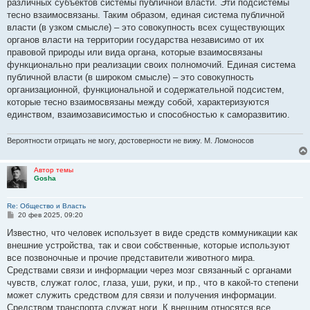
различных субъектов системы публичной власти. Эти подсистемы
тесно взаимосвязаны. Таким образом, единая система публичной
власти (в узком смысле) – это совокупность всех существующих
органов власти на территории государства независимо от их
правовой природы или вида органа, которые взаимосвязаны
функционально при реализации своих полномочий. Единая система
публичной власти (в широком смысле) – это совокупность
организационной, функциональной и содержательной подсистем,
которые тесно взаимосвязаны между собой, характеризуются
единством, взаимозависимостью и способностью к саморазвитию.
Вероятности отрицать не могу, достоверности не вижу. М. Ломоносов
Автор темы
Gosha
Re: Общество и Власть
С
20 фев 2025, 09:20
о
о
Известно, что человек использует в виде средств коммуникации как
б
внешние устройства, так и свои собственные, которые используют
щ
е
все позвоночные и прочие представители животного мира.
н
Средствами связи и информации через мозг связанный с органами
и
е
чувств, служат голос, глаза, уши, руки, и пр., что в какой-то степени
может служить средством для связи и получения информации.
Средством транспорта служат ноги. К внешним относятся все