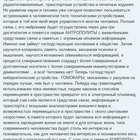
радиотелевизионные, транспортные устройства и печатные издания.
Но развитие науки и техники уже сегодня позволяет пользоваться
встроенными в человеческое тело техническими устройствами,
которые в той или иной мере управляются мозгом человека. Полная
связь с его нейронами будет осуществлена через два-три
десятилетия и появятся первые АНТРОПОЛИТЫ с вживлёнными
средствами связи и памятью с огромным объёмом информации.
Именно они займут господствующее положение в обществе. Затем
научатся копировать память человека, механизм психики и
мышления, научатся мгновенно обмениваться информацией, в
процессе совершенствования создадут более совершенные и
долговечные носители с более совершенными манипуляторами и
движителями… и всё! Человека нет! Теперь господствуют
кибернетические устройства - ГОМОКАРЫ, механизмы с разумом на
порядки лучше, чем был у человека. Победа над гравитацией,
использование пока неизвестных людям законов и способов
перемещения в пространстве превратит его в электронный плазмоид,
который сам себе является средством связи, информации и
транспорта с мощными анализаторами внешнего мира и
возможностью перемещаться в пространстве с около световыми
скоростями, в памяти которого будет заложена вся информация с
момента зарождения жизни на земле и для которых жизнь типа
современного человечества будет столь же интересна и
познавательна, как для человечества интересен и познавателен весь
животный и окружающий его мир. С этих пор и земные ХОМОЛИТЫ