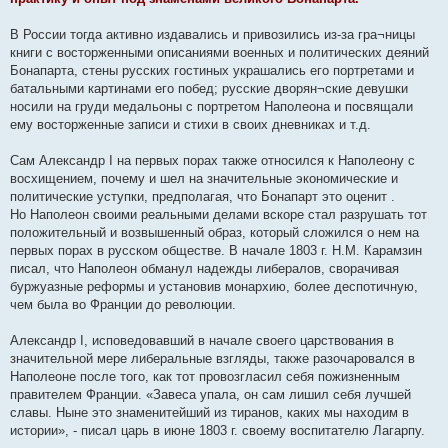
В России тогда активно издавались и привозились из-за гра¬ницы
книги с восторженными описаниями военных и политических деяний
Бонапарта, стены русских гостиных украшались его портретами и
батальными картинами его побед; русские дворян¬ские девушки
носили на груди медальоны с портретом Наполеона и посвящали
ему восторженные записи и стихи в своих дневниках и т.д.
Сам Александр I на первых порах также относился к Наполеону с
восхищением, почему и шел на значительные экономические и
политические уступки, предполагая, что Бонапарт это оценит .
Но Наполеон своими реальными делами вскоре стал разрушать тот
положительный и возвышенный образ, который сложился о нем на
первых порах в русском обществе. В начале 1803 г. Н.М. Карамзин
писал, что Наполеон обманул надежды либералов, сворачивая
буржуазные реформы и установив монархию, более деспотичную,
чем была во Франции до революции.
Александр I, исповедовавший в начале своего царствования в
значительной мере либеральные взгляды, также разочаровался в
Наполеоне после того, как тот провозгласил себя пожизненным
правителем Франции. «Завеса упала, он сам лишил себя лучшей
славы. Ныне это знаменитейший из тиранов, каких мы находим в
истории», - писал царь в июне 1803 г. своему воспитателю Лагарпу.