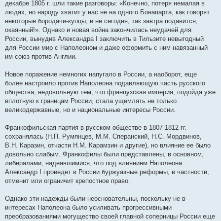
декабре 1805 г. шли такие разговоры: «Конечно, потеря немалая в
людях, но народу хватит у нас не на одного Бонапарта, как говорят
некоторые бородачи-купцы, и не сегодня, так завтра подавится,
окаянный!». Однако и новая война закончилась неудачей для
России, вынудив Александра I заключить в Тильзите невыгодный
для России мир с Наполеоном и даже оформить с ним навязанный
им союз против Англии.
Новое поражение немногих напугало в России, а наоборот, еще
более настроило против Наполеона подавляющую часть русского
общества, недовольную тем, что французская империя, подойдя уже
вплотную к границам России, стала ущемлять не только
великодержавные, но и национальные интересы России.
Франкофильская партия в русском обществе в 1807-1812 гг.
сохранялась (Н.П. Румянцев, М.М. Сперанский, Н.С. Мордвинов,
В.Н. Каразин, отчасти Н.М. Карамзин и другие), но влияние ее было
довольно слабым. Франкофилы были представлены, в основном,
либералами, надеявшимися, что под влиянием Наполеона
Александр I проведет в России буржуазные реформы, в частности,
отменит или ограничит крепостное право.
Однако эти надежды были неосновательны, поскольку не в
интересах Наполеона было усиливать прогрессивными
преобразованиями могущество своей главной соперницы России еще