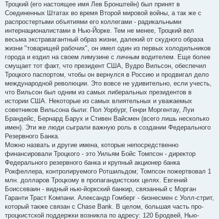
Троцкий (его настоящее имя Лев Бронштейн) был принят в
Соединенных Штатах во время Второй мировой войны, а так же с
распростертыми объятиями его коллегами - радикальными
интернационалистами в Нью-Йорке. Тем не менее, Троцкий вел
весьма экстравагантный образ жизни, далекий от скудного образа
жизни "товарищей рабочих", он имел один из первых холодильников
города и ездил на своем лимузине с личным водителем. Еще более
смущает тот факт, что президент США, Вудро Вильсон, обеспечил
Троцкого паспортом, чтобы он вернулся в Россию и продвигал дело
международной революции. Это вовсе не удивительно, если учесть,
что Вильсон был одним из самых либеральных президентов в
истории США. Некоторые из самых влиятельных и уважаемых
советников Вильсона были: Пол Уорбург, Генри Моргентау, Луи
Брандейс, Бернард Барух и Стивен Вайсмен (всего лишь несколько
имен). Эти же люди сыграли важную роль в создании Федерального
Резервного Банка.
Можно назвать и другие имена, которые непосредственно
финансировали Троцкого - это Уильям Бойс Томпсон - директор
Федерального резервного банка и крупный акционер банка
Рокфеллера, контролируемого Ротшильдом; Томпсон пожертвовал 1
млн. долларов Троцкому в пропагандистских целях. Евгений
Боиссеваин - видный нью-йоркский банкир, связанный с Морган
Гаранти Траст Компани. Александр Гомберг - бизнесмен с Уолл-стрит,
который также связан с Chase Bank. В целом, большая часть про-
троцкистской поддержки возникла по адресу: 120 Бродвей, Нью-