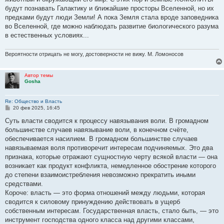
будут познавать Галактику и ближайшие просторы Вселенной, но их
предками будут люди Земли! А пока Земля стала вроде заповедника
во Вселенной, где можно наблюдать развитие биологического разума
в естественных условиях...
Вероятности отрицать не могу, достоверности не вижу. М. Ломоносов
Автор темы
Gosha
Re: Общество и Власть
С
20 фев 2025, 16:45
о
о
Суть власти сводится к процессу навязывания воли. В громадном
б
большинстве случаев навязывание воли, в конечном счёте,
щ
е
обеспечивается насилием. В громадном большинстве случаев
н
навязываемая воля противоречит интересам подчиняемых. Это два
и
е
признака, которые отражают сущностную черту всякой власти — она
возникает как продукт конфликта, немедленное обострение которого
до степени взаимоистребления невозможно прекратить иными
средствами.
Короче: власть — это форма отношений между людьми, которая
сводится к силовому принуждению действовать в ущерб
собственным интересам. Государственная власть, стало быть, — это
инструмент господства одного класса над другими классами,