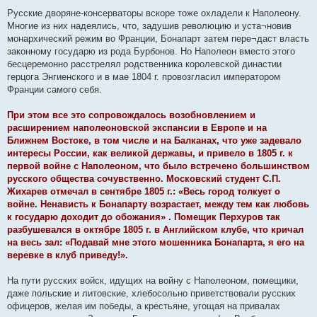
Русские дворяне-консерваторы вскоре тоже охладели к Наполеону.
Многие из них надеялись, что, задушив революцию и уста¬новив
монархический режим во Франции, Бонапарт затем пере¬даст власть
законному государю из рода Бурбонов. Но Наполеон вместо этого
бесцеремонно расстрелял родственника королевской династии
герцога Энгиенского и в мае 1804 г. провозгласил императором
Франции самого себя.
При этом все это сопровождалось возобновлением и
расширением наполеоновской экспансии в Европе и на
Ближнем Востоке, в том числе и на Балканах, что уже задевало
интересы России, как великой державы, и привело в 1805 г. к
первой войне с Наполеоном, что было встречено большинством
русского общества сочувственно. Московский студент С.П.
Жихарев отмечал в сентябре 1805 г.: «Весь город толкует о
войне. Ненависть к Бонапарту возрастает, между тем как любовь
к государю доходит до обожания» . Помещик Перхуров так
разбушевался в октябре 1805 г. в Английском клубе, что кричал
на весь зал: «Подавай мне этого мошенника Бонапарта, я его на
веревке в клуб приведу!».
На пути русских войск, идущих на войну с Наполеоном, помещики,
даже польские и литовские, хлебосольно приветствовали русских
офицеров, желая им победы, а крестьяне, угощая на привалах