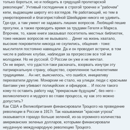
только бороться, но и победить в грядущей пролетарской
революции". Учтивый господинчик в строгой троечке и "рабочем"
кепи, выдающим широту его взглядов. Не работающий, но тем в
умиротворенной и благопристойной Швейцарии никого не удивить.
Где-где, а там умеют не задавать лишних вопросов. Любящий пешие
прогулки, а также проводить время за трудами Гегеля и Маркса.
Впрочем, то, какие книги заказывал посетитель местных библиотек,
тоже никаких вопросов не вызывало… Денег на жизнь хватало,
высокие покровители никогда не скупились, общения - тоже:
мыслителя постоянно навещали. Да и он проводил встречи, в том
числе в рабочих клубах, наблюдая за прогрессом все той же
молодежи. Но не русской. О России он уже и не мечтал.
Он не верил, что удастся-таки раскачать, взорвать изнутри эту
патриархальную страну, общество, скрепленное тысячелетними
традициями… Ан нет, выяснилось, что ошибся, инициативу
перехватили другие. Монархии не стало, на улицах люди с красными
бантами уже убивают полицейских и офицеров… И после такого
кому-то оставить работу над "прекрасным будущим", без него -
великолепного и мудрого во главе процесса, ну как это можно
допустить?
Как США и Великобритания финансировали Троцкого на проведение
революции в России в 1917г. Так называемая "красная угроза"
оказывается гораздо больше зеленой, из-за огромного количества
американских зеленых долларов, которыми финансировали
неудачную международную революцию Троцкого.