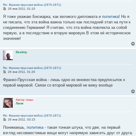
Re: Франко-прусская война (1870-1871)
С
26 янв 2011, 01:10
о
о
Я тоже уважаю Бисмарка, как великого дипломата и
политика
! Но я
б
не писала, что эта война важна только как последний этап на пути к
щ
е
соединению Германии! Я считаю, что эта война повлекла за собой
н
первую, а в последствие и вторую мировую.В этом её историческое
и
е
значение!
Destiny
Re: Франко-прусская война (1870-1871)
С
26 янв 2011, 01:20
о
о
Франко-Прусская война - лишь одно из множества предпосылок к
б
первой мировой. Связи со второй мировой не вижу вообще
щ
е
н
и
Автор темы
е
Ляля
Re: Франко-прусская война (1870-1871)
С
26 янв 2011, 03:15
о
о
Понимаешь,
политика
- такая тонкая штука, что две, на первый
б
взгляд несовместимые вещи могут напрямую зависеть друг от друга.
щ