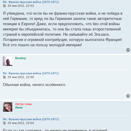
Re: Франко-прусская война (1870-1871)
С
25 янв 2011, 22:53
о
о
Я убеждена, что если бы не франко-прусская война, и не победа в
б
ней Германии, то вряд ли бы Германия заняла такие авторитетные
щ
е
позиции в Европе! Даже, если предположить, что без этой войны
н
империя бы объединилась, то она бы стала лишь второстепенной
и
е
страной в европейской политике. Не забывайте об Эльзасе,
Лотарингии и огромной контрибуции, которую выплатила Франция!
Всё это пошло на пользу молодой империи!
Destiny
Re: Франко-прусская война (1870-1871)
С
25 янв 2011, 22:59
о
о
Обычная война, ничего особенного
б
щ
е
н
и
Автор темы
е
Ляля
Re: Франко-прусская война (1870-1871)
С
25 янв 2011, 23:04
о
о
Если ты так считаешь, то ничего не понимаешь в истории!