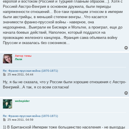
е
европой и востоком (Россией и Турцией главным образом...). Хотя с
Россией Австро-Венгрия в основном дружила, были периоды
напряженности отношений... Все-таки правящим этносом в империи
были австрийцы, в меньшей степени венгры...Что касается
значимости франко-прусской войны - наверное, она
недооценена...Выиграли ее Бисмарк и Мольтке, а проиграл, еще до
начала боевых действий, Наполеон, который поддался на
провокацию железного канцлера...Франция сама объявила войну
Пруссии и оказалась без союзников...
Автор темы
Ляля
Re: Франко-прусская война (1870-1871)
С
25 янв 2011, 04:44
о
о
Ну, я бы не сказала, что у России были хорошие отношения с Австро-
б
Венгрией...А так, я со всем согласна!
щ
е
н
и
webspider
е
Re: Франко-прусская война (1870-1871)
С
25 янв 2011, 04:59
о
о
1) В Британской Империи тоже большинство населения - не выходцы