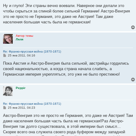
о
о
Ну и глупо! Эти страны вечно воевали. Наверное они делали это
б
чтобы скрыться за спиной более сильной Германии! Австро-Венгрия
щ
е
это не просто не Германия, это даже не Австрия! Там даже
н
населения большая часть была не германская!
и
е
Автор темы
Ляля
Re: Франко-прусская война (1870-1871)
С
25 янв 2011, 04:16
о
о
Пока Австия и Австро-Венгрия была сильной, австрийцы гордились
б
своей национальностью, а когда страна начала слабеть, а
щ
е
Германская империя укрепляться, это уже не было престижно!
н
и
е
Рерpir
Re: Франко-прусская война (1870-1871)
С
25 янв 2011, 04:23
о
о
Австро-Венгрия это не просто не Германия, это даже не Австрия! Там
б
даже населения большая часть была не германская!Раз Австро-
щ
е
Венгрия так долго существовала, в этой империи был смысл...
н
Скорее всего она служила своего рода буфером между западной
и