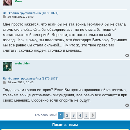
Ляля
Re: Франко-прусская война (1870-1871)
С
26 янв 2011, 03:40
о
о
Мне просто кажется, что если бы не эта война Германия бы не стала
б
столь сильной... Она бы объединилась, но не стала бы мощной
щ
е
милитаристской империей. Впрочем, это тоже только на мой
н
взгляд...Как я вижу, ты полагаешь, что благодаря Бисмарку Германия
и
е
бы всё равно бы стала сильной... Ну что ж, это твоё право так
считать, сколько людей, столько и мнений...
webspider
Re: Франко-прусская война (1870-1871)
С
26 янв 2011, 05:43
о
о
Тогда зачем нужна история? Если Вы против принципа объективизма,
б
то зачем вобще устраивать обсуждения, всё равно все останутся при
щ
е
своих мнениях. Особенно если спорить не будут.
н
и
е
1
2
3
4
5
След.
125 сообщений
Похожие темы