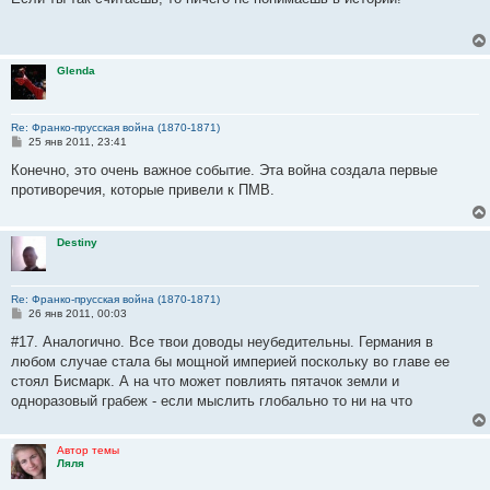
б
щ
е
н
и
Glenda
е
Re: Франко-прусская война (1870-1871)
С
25 янв 2011, 23:41
о
о
Конечно, это очень важное событие. Эта война создала первые
б
противоречия, которые привели к ПМВ.
щ
е
н
и
Destiny
е
Re: Франко-прусская война (1870-1871)
С
26 янв 2011, 00:03
о
о
#17. Аналогично. Все твои доводы неубедительны. Германия в
б
любом случае стала бы мощной империей поскольку во главе ее
щ
е
стоял Бисмарк. А на что может повлиять пятачок земли и
н
одноразовый грабеж - если мыслить глобально то ни на что
и
е
Автор темы
Ляля