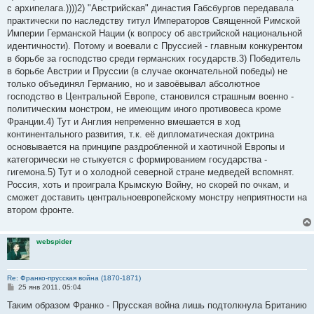
б
с архипелага.))))2) "Австрийская" династия Габсбургов передавала
щ
е
практически по наследству титул Императоров Священной Римской
н
Империи Германской Нации (к вопросу об австрийской национальной
и
е
идентичности). Потому и воевали с Пруссией - главным конкурентом
в борьбе за господство среди германских государств.3) Победитель
в борьбе Австрии и Пруссии (в случае окончательной победы) не
только объединял Германию, но и завоёвывал абсолютное
господство в Центральной Европе, становился страшным военно -
политическим монстром, не имеющим иного противовеса кроме
Франции.4) Тут и Англия непременно вмешается в ход
континентального развития, т.к. её дипломатическая доктрина
основывается на принципе раздробленной и хаотичной Европы и
категорически не стыкуется с формированием государства -
гигемона.5) Тут и о холодной северной стране медведей вспомнят.
Россия, хоть и проиграла Крымскую Войну, но скорей по очкам, и
сможет доставить центральноевропейскому монстру неприятности на
втором фронте.
webspider
Re: Франко-прусская война (1870-1871)
С
25 янв 2011, 05:04
о
о
Таким образом Франко - Прусская война лишь подтолкнула Британию
б