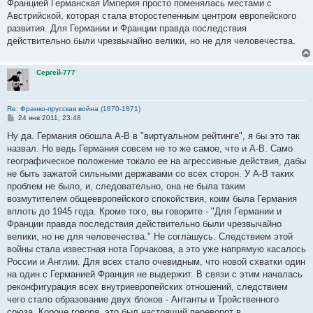
Францией Германская Империя просто поменялась местами с
щ
е
Австрийской, которая стала второстепенным центром европейского
н
развития. Для Германии и Франции правда последствия
и
е
действительно были чрезвычайно велики, но не для человечества.
Сергей-777
Re: Франко-прусская война (1870-1871)
С
24 янв 2011, 23:48
о
о
Ну да. Германия обошла А-В в "виртуальном рейтинге", я бы это так
б
назвал. Но ведь Германия совсем не то же самое, что и А-В. Само
щ
е
географическое положение токало ее на агрессивные действия, дабы
н
не быть зажатой сильными державами со всех сторон. У А-В таких
и
е
проблем не было, и, следовательно, она не была таким
возмутителем общеевропейского спокойствия, коим была Германия
вплоть до 1945 года. Кроме того, вы говорите - "Для Германии и
Франции правда последствия действительно были чрезвычайно
велики, но не для человечества." Не соглашусь. Следствием этой
войны стала известная нота Горчакова, а это уже напрямую касалось
России и Англии. Для всех стало очевидным, что новой схватки один
на один с Германией Франция не выдержит. В связи с этим началась
реконфигурация всех внутриевропейских отношений, следствием
чего стало образование двух блоков - Антанты и Тройственного
союза. Короче говоря, это был настоящий переворот в