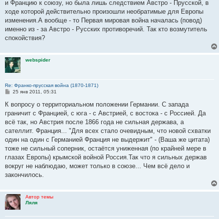
и Францию к союзу, но была лишь следствием Австро - Прусской, в
щ
е
ходе которой действительно произошли необратимые для Европы
н
изменения.А вообще - то Первая мировая война началась (повод)
и
е
именно из - за Австро - Русских противоречий. Так кто возмутитель
спокойствия?
webspider
Re: Франко-прусская война (1870-1871)
С
25 янв 2011, 05:31
о
о
К вопросу о территориальном положении Германии. С запада
б
граничит с Францией, с юга - с Австрией, с востока - с Россией. Да
щ
е
всё так, но Австрия после 1866 года не сильная держава, а
н
сателлит. Франция... "Для всех стало очевидным, что новой схватки
и
е
один на один с Германией Франция не выдержит" - (Ваша же цитата)
тоже не сильный соперник, остаётся униженная (по крайней мере в
глазах Европы) крымской войной Россия.Так что я сильных держав
вокруг не наблюдаю, может только в союзе... Чем всё дело и
закончилось.
Автор темы
Ляля