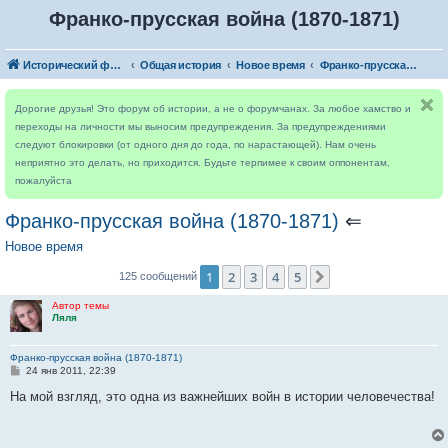
Франко-прусская война (1870-1871)
Исторический форум
Общая история
Новое время
Франко-прусская война (1870-1871)
Дорогие друзья! Это форум об истории, а не о форумчанах. За любое хамство и
переходы на личности мы выносим предупреждения. За предупреждениями
следуют блокировки (от одного дня до года, по нарастающей). Нам очень
неприятно это делать, но приходится. Будьте терпимее к своим оппонентам,
пожалуйста
Франко-прусская война (1870-1871)
⇐
Новое время
1
2
3
4
5
След.
125 сообщений
Автор темы
Ляля
Франко-прусская война (1870-1871)
С
24 янв 2011, 22:39
о
о
На мой взгляд, это одна из важнейших войн в истории человечества!
б
щ
е
н