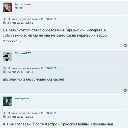
и
Автор темы
е
Ляля
Re: Франко-прусская война (1870-1871)
С
24 янв 2011, 22:41
о
о
Её результатом стало образование Германской империи! А
б
собственно если бы не она не было бы ни первой, ни второй
щ
е
мировой...
н
и
е
Сергей-777
Re: Франко-прусская война (1870-1871)
С
24 янв 2011, 23:21
о
о
абсолютно и безусловно согласен!
б
щ
е
н
и
webspider
е
Re: Франко-прусская война (1870-1871)
С
24 янв 2011, 23:32
о
о
А я не согласен. После Австро - Прусской войны и победы над
б