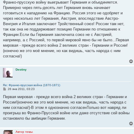
е
Франко-прусскую войну выигрывает Германия и объединяется.
н
Примерно через пять-десять лет Германия вновь начинает
и
е
готовиться к нападению на Францию. Россия этого не одобряет и
через несколько лет Германия, Австрия, впоследствие Австро-
Венгрия и Италия заключают Тройственный союз! России там нет,
так как она не поддерживает позицию Германии по отношению к
Франции.Если бы Германия заключила союз не с Австрией,
например, а с Россией, то первой мировой явно бы не было...Первая
мировая - прежде всего война 2 великих стран - Германии и России!
(конечно же это моё мнение, но как видишь, часть народа с ним
согласна!)
Destiny
Re: Франко-прусская война (1870-1871)
С
26 янв 2011, 03:23
о
о
Первая мировая - прежде всего война 2 великих стран - Германии и
б
России!(конечно же это моё мнение, но как видишь, часть народа с
щ
е
ним согласна!)-В этом я однозначно согласенТолько вот навряд ли
н
проигрыш во Франко-Прусской войне или даже отсутствие сей войны
и
е
остановило бы амбиции Германии.
Автор темы