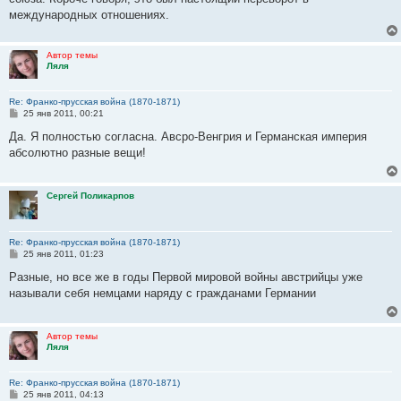
международных отношениях.
Автор темы
Ляля
Re: Франко-прусская война (1870-1871)
С
25 янв 2011, 00:21
о
о
Да. Я полностью согласна. Авсро-Венгрия и Германская империя
б
абсолютно разные вещи!
щ
е
н
и
Сергей Поликарпов
е
Re: Франко-прусская война (1870-1871)
С
25 янв 2011, 01:23
о
о
Разные, но все же в годы Первой мировой войны австрийцы уже
б
называли себя немцами наряду с гражданами Германии
щ
е
н
и
Автор темы
е
Ляля
Re: Франко-прусская война (1870-1871)
С
25 янв 2011, 04:13