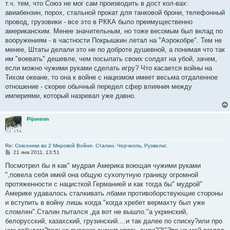
т.ч. тем, что Союз не мог сам производить в дост кол-вах:
щ
е
авиабензин, порох, стальной прокат для танковой брони, телефонный
н
провод, грузовики - все это в РККА было преимущественно
и
е
американским. Менее значительным, но тоже весомым был вклад по
вооружениям - в частности Покрышкин летал на "Аэрокобре". Тем не
менее, Штаты делали это не по доброте душевной, а понимая что так
им "воевать" дешевле, чем посылать своих солдат на убой, зачем,
если можно чужими руками сделать игру? Что касается войны на
Тихом океане, то она к войне с нацизмом имеет весьма отдаленное
отношение - скорее обычный передел сфер влияния между
империями, который назревал уже давно.
Pijonson
Re: Союзники во 2 Мировой Войне. Сталин, Черчилль, Рузвельт.
С
21 янв 2011, 13:51
о
о
Посмотрел бы я как" мудрая Америка воющая чужими руками
б
",повела себя имей она общую сухопутную границу огромной
щ
е
протяженности с нацисткой Германией и как тогда бы" мудрой"
н
Америке удавалось сталкивать лбами противоборствующие стороны
и
е
и вступить в войну лишь когда "когда хребет вермахту был уже
сломлен".Сталин пытался ,да вот не вышло."а укринский,
белорусский, казахский, грузинский....и так далее по списку?или про