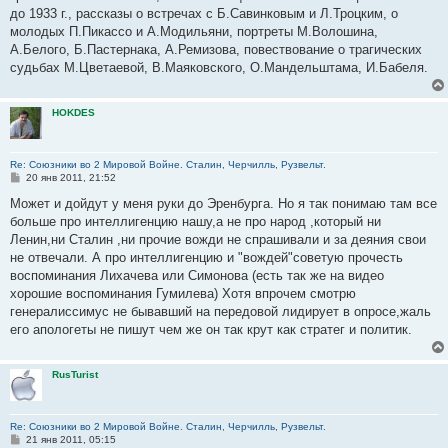
до 1933 г., рассказы о встречах с Б.Савинковым и Л.Троцким, о
молодых П.Пикассо и А.Модильяни, портреты М.Волошина,
А.Белого, Б.Пастернака, А.Ремизова, повествование о трагических
судьбах М.Цветаевой, В.Маяковского, О.Мандельштама, И.Бабеля.
HOKDES
Re: Союзники во 2 Мировой Войне. Сталин, Черчилль, Рузвельт.
С
20 янв 2011, 21:52
о
о
Может и дойдут у меня руки до Эренбурга. Но я так понимаю там все
б
больше про интеллигенцию нашу,а не про народ ,который ни
щ
е
Ленин,ни Сталин ,ни прочие вожди не спрашивали и за деяния свои
н
не отвечали. А про интеллигенцию и "вождей"советую прочесть
и
е
воспоминания Лихачева или Симонова (есть так же на видео
хорошие воспоминания Гумилева) Хотя впрочем смотрю
генералиссимус не бывавший на передовой лидирует в опросе,жаль
его апологеты не пишут чем же он так крут как стратег и политик.
RusTurist
Re: Союзники во 2 Мировой Войне. Сталин, Черчилль, Рузвельт.
С
21 янв 2011, 05:15