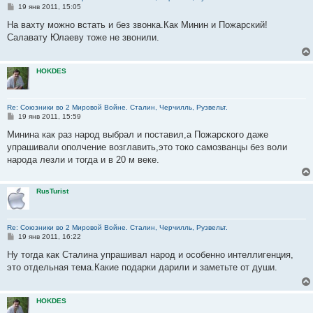
С
19 янв 2011, 15:05
о
о
На вахту можно встать и без звонка.Как Минин и Пожарский!
б
Салавату Юлаеву тоже не звонили.
щ
е
н
и
HOKDES
е
Re: Союзники во 2 Мировой Войне. Сталин, Черчилль, Рузвельт.
С
19 янв 2011, 15:59
о
о
Минина как раз народ выбрал и поставил,а Пожарского даже
б
упрашивали ополчение возглавить,это токо самозванцы без воли
щ
е
народа лезли и тогда и в 20 м веке.
н
и
е
RusTurist
Re: Союзники во 2 Мировой Войне. Сталин, Черчилль, Рузвельт.
С
19 янв 2011, 16:22
о
о
Ну тогда как Сталина упрашивал народ и особенно интеллигенция,
б
это отдельная тема.Какие подарки дарили и заметьте от души.
щ
е
н
и
HOKDES
е