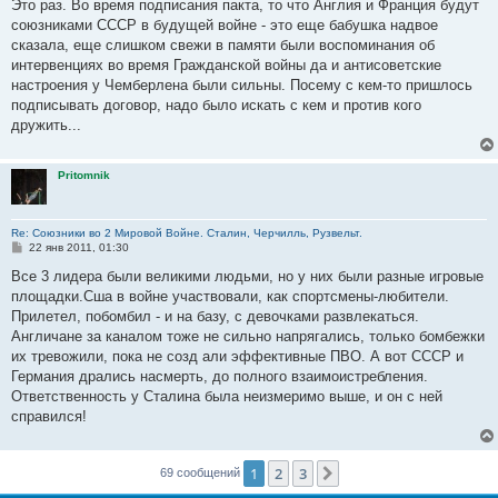
е
Это раз. Во время подписания пакта, то что Англия и Франция будут
н
союзниками СССР в будущей войне - это еще бабушка надвое
и
е
сказала, еще слишком свежи в памяти были воспоминания об
интервенциях во время Гражданской войны да и антисоветские
настроения у Чемберлена были сильны. Посему с кем-то пришлось
подписывать договор, надо было искать с кем и против кого
дружить...
Pritomnik
Re: Союзники во 2 Мировой Войне. Сталин, Черчилль, Рузвельт.
С
22 янв 2011, 01:30
о
о
Все 3 лидера были великими людьми, но у них были разные игровые
б
площадки.Сша в войне участвовали, как спортсмены-любители.
щ
е
Прилетел, побомбил - и на базу, с девочками развлекаться.
н
Англичане за каналом тоже не сильно напрягались, только бомбежки
и
е
их тревожили, пока не созд али эффективные ПВО. А вот СССР и
Германия дрались насмерть, до полного взаимоистребления.
Ответственность у Сталина была неизмеримо выше, и он с ней
справился!
1
2
3
След.
69 сообщений