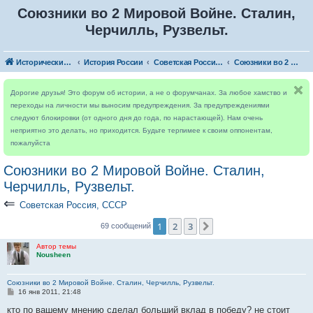
Союзники во 2 Мировой Войне. Сталин,
Черчилль, Рузвельт.
Исторический форум
История России
Советская Россия, СССР
Союзники во 2 Мировой Войне. Сталин, Черчилль, Рузвельт.
Дорогие друзья! Это форум об истории, а не о форумчанах. За любое хамство и
переходы на личности мы выносим предупреждения. За предупреждениями
следуют блокировки (от одного дня до года, по нарастающей). Нам очень
неприятно это делать, но приходится. Будьте терпимее к своим оппонентам,
пожалуйста
Союзники во 2 Мировой Войне. Сталин,
Черчилль, Рузвельт.
⇐
Советская Россия, СССР
1
2
3
След.
69 сообщений
Автор темы
Nousheen
Союзники во 2 Мировой Войне. Сталин, Черчилль, Рузвельт.
С
16 янв 2011, 21:48
о
о
кто по вашему мнению сделал больший вклад в победу? не стоит