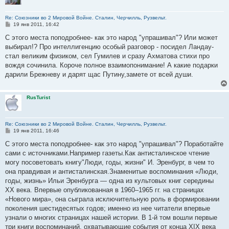
Re: Союзники во 2 Мировой Войне. Сталин, Черчилль, Рузвельт.
С
19 янв 2011, 16:42
о
о
С этого места поподробнее- как это народ "упрашивал"? Или может
б
выбирал!? Про интеллигенцию особый разговор - посидел Ландау-
щ
е
стал великим физиком, сел Гумилев и сразу Ахматова стихи про
н
вождя сочинила. Короче полное взаимопонимание! А какие подарки
и
е
дарили Брежневу и дарят щас Путину,замете от всей души.
RusTurist
Re: Союзники во 2 Мировой Войне. Сталин, Черчилль, Рузвельт.
С
19 янв 2011, 16:46
о
о
С этого места поподробнее- как это народ "упрашивал"? Поработайте
б
сами с источниками.Например газеты.Как антисталинское чтение
щ
е
могу посоветовать книгу"Люди, годы, жизни" И. Эренбург, в чем то
н
она правдивая и антисталинская.Знаменитые воспоминания «Люди,
и
е
годы, жизнь» Ильи Эренбурга — одна из культовых книг середины
ХХ века. Впервые опубликованная в 1960–1965 гг. на страницах
«Нового мира», она сыграла исключительную роль в формировании
поколения шестидесятых годов; именно из нее читатели впервые
узнали о многих страницах нашей истории. В 1-й том вошли первые
три книги воспоминаний, охватывающие события от конца XIX века