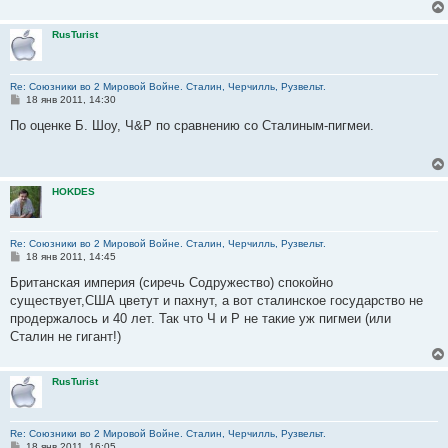
е
RusTurist
Re: Союзники во 2 Мировой Войне. Сталин, Черчилль, Рузвельт.
С
18 янв 2011, 14:30
о
о
По оценке Б. Шоу, Ч&Р по сравнению со Сталиным-пигмеи.
б
щ
е
н
и
HOKDES
е
Re: Союзники во 2 Мировой Войне. Сталин, Черчилль, Рузвельт.
С
18 янв 2011, 14:45
о
о
Британская империя (сиречь Содружество) спокойно
б
существует,США цветут и пахнут, а вот сталинское государство не
щ
е
продержалось и 40 лет. Так что Ч и Р не такие уж пигмеи (или
н
Сталин не гигант!)
и
е
RusTurist
Re: Союзники во 2 Мировой Войне. Сталин, Черчилль, Рузвельт.
С
18 янв 2011, 16:05