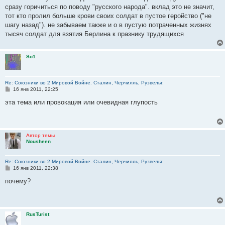
б
сразу горичиться по поводу "русского народа". вклад это не значит,
щ
е
тот кто пролил больше крови своих солдат в пустое геройство ("не
н
шагу назад"). не забываем также и о в пустую потраченных жизнях
и
е
тысяч солдат для взятия Берлина к празнику трудящихся
So1
Re: Союзники во 2 Мировой Войне. Сталин, Черчилль, Рузвельт.
С
16 янв 2011, 22:25
о
о
эта тема или провокация или очевидная глупость
б
щ
е
н
и
Автор темы
е
Nousheen
Re: Союзники во 2 Мировой Войне. Сталин, Черчилль, Рузвельт.
С
16 янв 2011, 22:38
о
о
почему?
б
щ
е
н
и
RusTurist
е