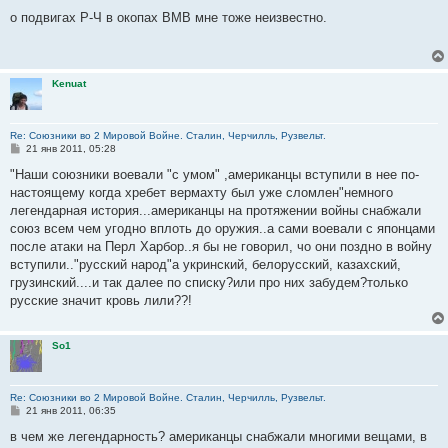
о
о
о подвигах Р-Ч в окопах ВМВ мне тоже неизвестно.
б
щ
е
н
и
Kenuat
е
Re: Союзники во 2 Мировой Войне. Сталин, Черчилль, Рузвельт.
С
21 янв 2011, 05:28
о
о
"Наши союзники воевали "с умом" ,американцы вступили в нее по-
б
настоящему когда хребет вермахту был уже сломлен"немного
щ
е
легендарная история...американцы на протяжении войны снабжали
н
союз всем чем угодно вплоть до оружия..а сами воевали с японцами
и
е
после атаки на Перл Харбор..я бы не говорил, чо они поздно в войну
вступили.."русский народ"а укринский, белорусский, казахский,
грузинский....и так далее по списку?или про них забудем?только
русские значит кровь лили??!
So1
Re: Союзники во 2 Мировой Войне. Сталин, Черчилль, Рузвельт.
С
21 янв 2011, 06:35
о
о
в чем же легендарность? американцы снабжали многими вещами, в
б