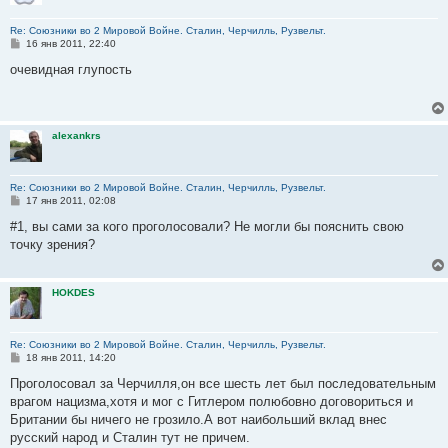
Re: Союзники во 2 Мировой Войне. Сталин, Черчилль, Рузвельт.
С
16 янв 2011, 22:40
о
о
очевидная глупость
б
щ
е
н
и
alexankrs
е
Re: Союзники во 2 Мировой Войне. Сталин, Черчилль, Рузвельт.
С
17 янв 2011, 02:08
о
о
#1, вы сами за кого проголосовали? Не могли бы пояснить свою
б
точку зрения?
щ
е
н
и
HOKDES
е
Re: Союзники во 2 Мировой Войне. Сталин, Черчилль, Рузвельт.
С
18 янв 2011, 14:20
о
о
Проголосовал за Черчилля,он все шесть лет был последовательным
б
врагом нацизма,хотя и мог с Гитлером полюбовно договориться и
щ
е
Британии бы ничего не грозило.А вот наибольший вклад внес
н
русский народ и Сталин тут не причем.
и