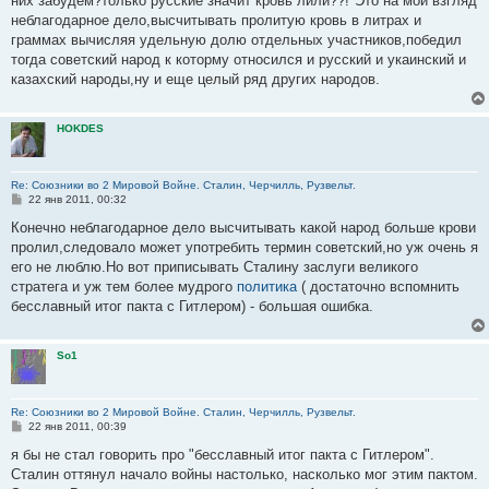
них забудем?только русские значит кровь лили??!"Это на мой взгляд
неблагодарное дело,высчитывать пролитую кровь в литрах и
граммах вычисляя удельную долю отдельных участников,победил
тогда советский народ к которму относился и русский и укаинский и
казахский народы,ну и еще целый ряд других народов.
HOKDES
Re: Союзники во 2 Мировой Войне. Сталин, Черчилль, Рузвельт.
С
22 янв 2011, 00:32
о
о
Конечно неблагодарное дело высчитывать какой народ больше крови
б
пролил,следовало может употребить термин советский,но уж очень я
щ
е
его не люблю.Но вот приписывать Сталину заслуги великого
н
стратега и уж тем более мудрого
политика
( достаточно вспомнить
и
е
бесславный итог пакта с Гитлером) - большая ошибка.
So1
Re: Союзники во 2 Мировой Войне. Сталин, Черчилль, Рузвельт.
С
22 янв 2011, 00:39
о
о
я бы не стал говорить про "бесславный итог пакта с Гитлером".
б
Сталин оттянул начало войны настолько, насколько мог этим пактом.
щ