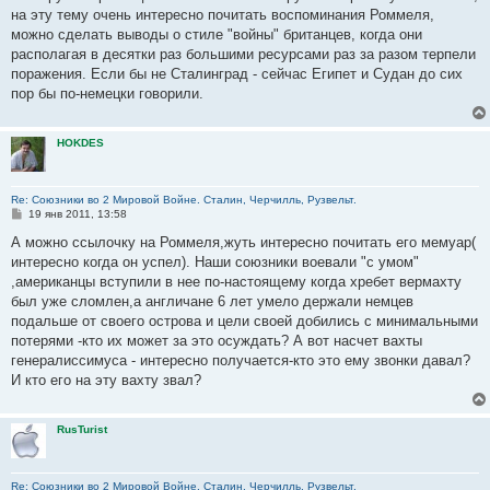
е
на эту тему очень интересно почитать воспоминания Роммеля,
можно сделать выводы о стиле "войны" британцев, когда они
располагая в десятки раз большими ресурсами раз за разом терпели
поражения. Если бы не Сталинград - сейчас Египет и Судан до сих
пор бы по-немецки говорили.
HOKDES
Re: Союзники во 2 Мировой Войне. Сталин, Черчилль, Рузвельт.
С
19 янв 2011, 13:58
о
о
А можно ссылочку на Роммеля,жуть интересно почитать его мемуар(
б
интересно когда он успел). Наши союзники воевали "с умом"
щ
е
,американцы вступили в нее по-настоящему когда хребет вермахту
н
был уже сломлен,а англичане 6 лет умело держали немцев
и
е
подальше от своего острова и цели своей добились с минимальными
потерями -кто их может за это осуждать? А вот насчет вахты
генералиссимуса - интересно получается-кто это ему звонки давал?
И кто его на эту вахту звал?
RusTurist
Re: Союзники во 2 Мировой Войне. Сталин, Черчилль, Рузвельт.