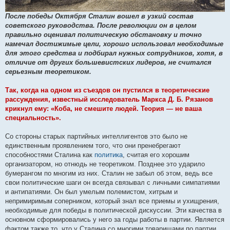
После победы Октября Сталин вошел в узкий состав
советского руководства. После революции он в целом
правильно оценивал политическую обстановку и точно
намечал достижимые цели, хорошо использовал необходимые
для этого средства и подбирал нужных сотрудников, хотя, в
отличие от других большевистских лидеров, не считался
серьезным теоретиком.
Так, когда на одном из съездов он пустился в теоретические
рассуждения, известный исследователь Маркса Д. Б. Рязанов
крикнул ему: «Коба, не смешите людей. Теория — не ваша
специальность».
Со стороны старых партийных интеллигентов это было не
единственным проявлением того, что они пренебрегают
способностями Сталина как
политика
, считая его хорошим
организатором, но отнюдь не теоретиком. Позднее это ударило
бумерангом по многим из них. Сталин не забыл об этом, ведь все
свои политические шаги он всегда связывал с личными симпатиями
и антипатиями. Он был умелым полемистом, хитрым и
непримиримым соперником, который знал все приемы и ухищрения,
необходимые для победы в политической дискуссии. Эти качества в
основном сформировались у него за годы работы в партии. Является
фактом также то, что у Сталина со многими товарищами по партии