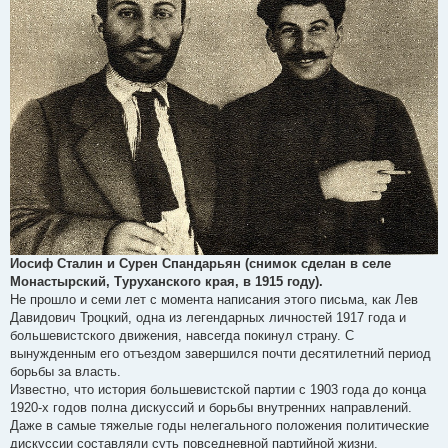
Иосиф Сталин и Сурен Спандарьян (снимок сделан в селе
Монастырский, Туруханского края, в 1915 году).
Не прошло и семи лет с момента написания этого письма, как Лев
Давидович Троцкий, одна из легендарных личностей 1917 года и
большевистского движения, навсегда покинул страну. С
вынужденным его отъездом завершился почти десятилетний период
борьбы за власть.
Известно, что история большевистской партии с 1903 года до конца
1920-х годов полна дискуссий и борьбы внутренних направлений.
Даже в самые тяжелые годы нелегального положения политические
дискуссии составляли суть повседневной партийной жизни.