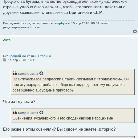
Троцкого за бугром, в качестве руководителя «коммунистической
страны» удобно было держать, чтобы согласовывать действия с
другими хозяевами, стоявшими за Британией и США.
Последний раз редактировалось
tamplquest
15 апр 2018, 00:01, всего
редактировалось 4 раза.
Антон
Re: Троцкий как хозяин Сталина
С
15 апр 2018, 10:11
о
о
б
tamplquest
:
щ
е
Практически все репрессии Сталин связывал с «троцкизмом». Он
н
под эту марку загребал вообще все подряд, поэтому получались
и
е
совершенно абсурдные приговоры.
Что за глупости?
tamplquest
:
Обвинения Тухачевского и его сподвижников в троцкизме
Его разве в этом обвиняли? Вы совсем не знаете историю?