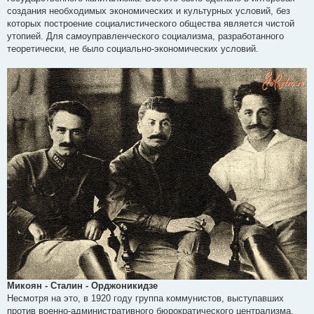
создания необходимых экономических и культурных условий, без
которых построение социалистического общества является чистой
утопией. Для самоуправленческого социализма, разработанного
теоретически, не было социально-экономических условий.
Микоян - Сталин - Орджоникидзе
Несмотря на это, в 1920 году группа коммунистов, выступавших
против военно-административного бюрократического централизма,