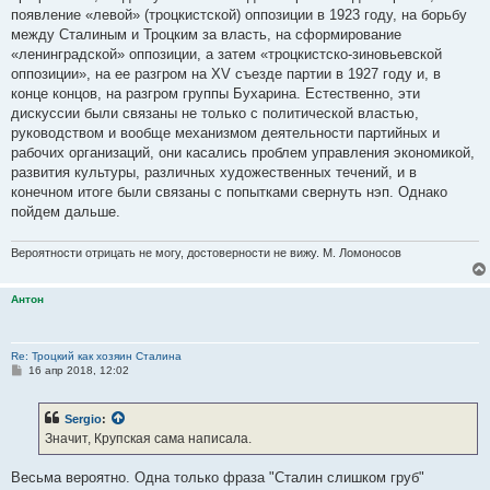
появление «левой» (троцкистской) оппозиции в 1923 году, на борьбу
между Сталиным и Троцким за власть, на сформирование
«ленинградской» оппозиции, а затем «троцкистско-зиновьевской
оппозиции», на ее разгром на XV съезде партии в 1927 году и, в
конце концов, на разгром группы Бухарина. Естественно, эти
дискуссии были связаны не только с политической властью,
руководством и вообще механизмом деятельности партийных и
рабочих организаций, они касались проблем управления экономикой,
развития культуры, различных художественных течений, и в
конечном итоге были связаны с попытками свернуть нэп. Однако
пойдем дальше.
Вероятности отрицать не могу, достоверности не вижу. М. Ломоносов
Антон
Re: Троцкий как хозяин Сталина
С
16 апр 2018, 12:02
о
о
б
Sergio
:
щ
е
Значит, Крупская сама написала.
н
и
е
Весьма вероятно. Одна только фраза "Сталин слишком груб"