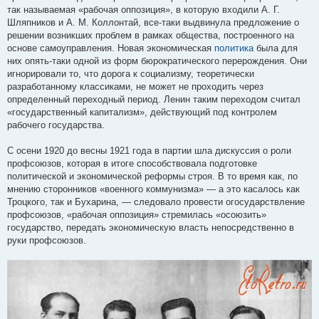
так называемая «рабочая оппозиция», в которую входили А. Г.
Шляпников и А. М. Коллонтай, все-таки выдвинула предложение о
решении возникших проблем в рамках общества, построенного на
основе самоуправления. Новая экономическая
политика
была для
них опять-таки одной из форм бюрократического перерождения. Они
игнорировали то, что дорога к социализму, теоретически
разработанному классиками, не может не проходить через
определенный переходный период. Ленин таким переходом считал
«государственный капитализм», действующий под контролем
рабочего государства.
С осени 1920 до весны 1921 года в партии шла дискуссия о роли
профсоюзов, которая в итоге способствовала подготовке
политической и экономической реформы строя. В то время как, по
мнению сторонников «военного коммунизма» — а это касалось как
Троцкого, так и Бухарина, — следовало провести огосударствление
профсоюзов, «рабочая оппозиция» стремилась «осоюзить»
государство, передать экономическую власть непосредственно в
руки профсоюзов.