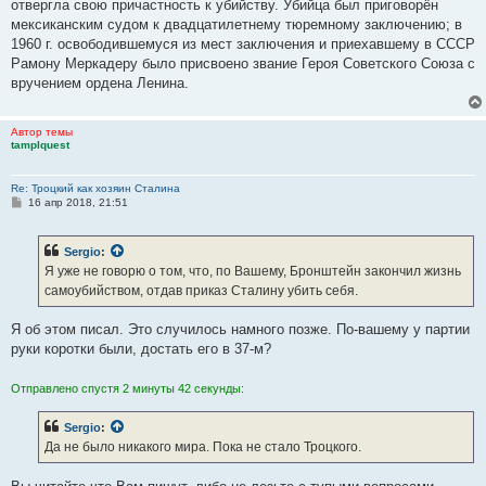
отвергла свою причастность к убийству. Убийца был приговорён
мексиканским судом к двадцатилетнему тюремному заключению; в
1960 г. освободившемуся из мест заключения и приехавшему в СССР
Рамону Меркадеру было присвоено звание Героя Советского Союза с
вручением ордена Ленина.
Автор темы
tamplquest
Re: Троцкий как хозяин Сталина
С
16 апр 2018, 21:51
о
о
б
Sergio
:
щ
е
Я уже не говорю о том, что, по Вашему, Бронштейн закончил жизнь
н
самоубийством, отдав приказ Сталину убить себя.
и
е
Я об этом писал. Это случилось намного позже. По-вашему у партии
руки коротки были, достать его в 37-м?
Отправлено спустя 2 минуты 42 секунды:
Sergio
:
Да не было никакого мира. Пока не стало Троцкого.