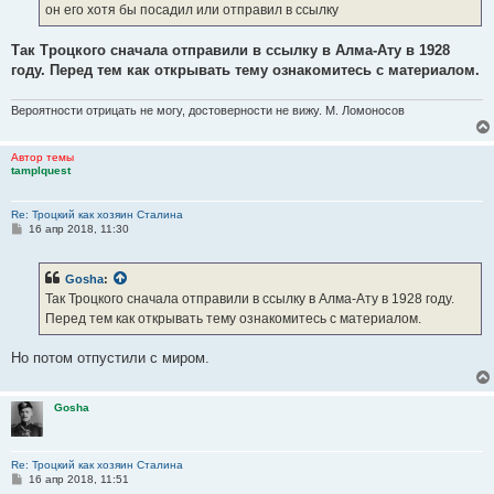
е
он его хотя бы посадил или отправил в ссылку
Так Троцкого сначала отправили в ссылку в Алма-Ату в 1928
году. Перед тем как открывать тему ознакомитесь с материалом.
Вероятности отрицать не могу, достоверности не вижу. М. Ломоносов
Автор темы
tamplquest
Re: Троцкий как хозяин Сталина
С
16 апр 2018, 11:30
о
о
б
Gosha
:
щ
е
Так Троцкого сначала отправили в ссылку в Алма-Ату в 1928 году.
н
Перед тем как открывать тему ознакомитесь с материалом.
и
е
Но потом отпустили с миром.
Gosha
Re: Троцкий как хозяин Сталина
С
16 апр 2018, 11:51
о