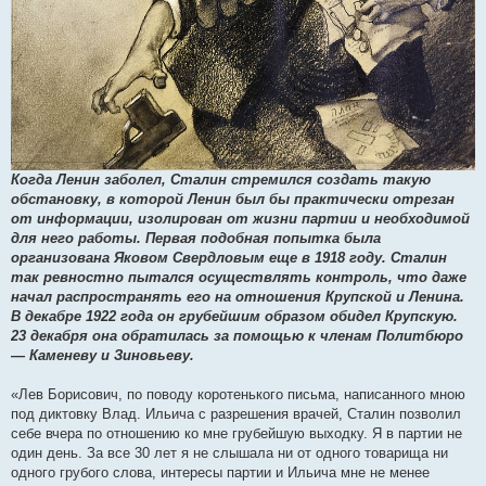
Когда Ленин заболел, Сталин стремился создать такую
обстановку, в которой Ленин был бы практически отрезан
от информации, изолирован от жизни партии и необходимой
для него работы. Первая подобная попытка была
организована Яковом Свердловым еще в 1918 году. Сталин
так ревностно пытался осуществлять контроль, что даже
начал распространять его на отношения Крупской и Ленина.
В декабре 1922 года он грубейшим образом обидел Крупскую.
23 декабря она обратилась за помощью к членам Политбюро
— Каменеву и Зиновьеву.
«Лев Борисович, по поводу коротенького письма, написанного мною
под диктовку Влад. Ильича с разрешения врачей, Сталин позволил
себе вчера по отношению ко мне грубейшую выходку. Я в партии не
один день. За все 30 лет я не слышала ни от одного товарища ни
одного грубого слова, интересы партии и Ильича мне не менее