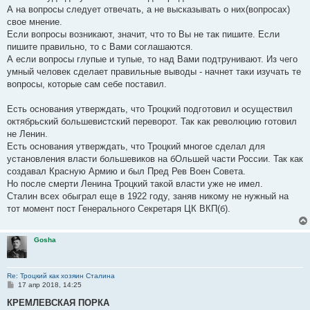
А на вопросы следует отвечать, а не высказывать о них(вопросах)
свое мнение.
Если вопросы возникают, значит, что то Вы не так пишите. Если
пишите правильно, то с Вами соглашаются.
А если вопросы глупые и тупые, то над Вами подтрунивают. Из чего
умный человек сделает правильные выводы - начнет таки изучать те
вопросы, которые сам себе поставил.
Есть основания утверждать, что Троцкий подготовил и осуществил
октябрьский большевистский переворот. Так как революцию готовил
не Ленин.
Есть основания утверждать, что Троцкий многое сделал для
установления власти большевиков на бОльшей части России. Так как
создавал Красную Армию и был Пред Рев Воен Совета.
Но после смерти Ленина Троцкий такой власти уже не имел.
Сталин всех обыграл еще в 1922 году, заняв никому не нужный на
тот момент пост Генерального Секретаря ЦК ВКП(б).
Gosha
Re: Троцкий как хозяин Сталина
С
17 апр 2018, 14:25
о
о
КРЕМЛЕВСКАЯ ПОРКА
б