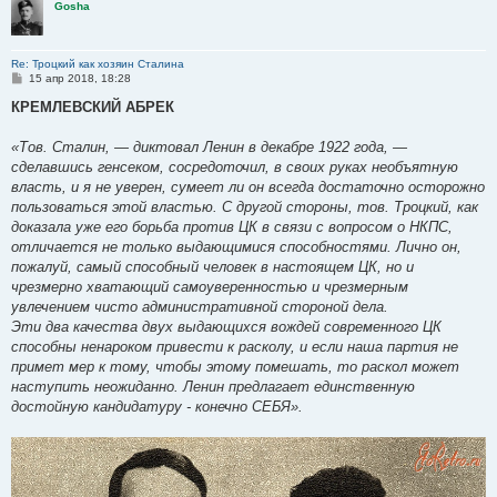
Gosha
Re: Троцкий как хозяин Сталина
С
15 апр 2018, 18:28
о
о
КРЕМЛЕВСКИЙ АБРЕК
б
щ
е
«Тов. Сталин, — диктовал Ленин в декабре 1922 года, —
н
сделавшись генсеком, сосредоточил, в своих руках необъятную
и
е
власть, и я не уверен, сумеет ли он всегда достаточно осторожно
пользоваться этой властью. С другой стороны, тов. Троцкий, как
доказала уже его борьба против ЦК в связи с вопросом о НКПС,
отличается не только выдающимися способностями. Лично он,
пожалуй, самый способный человек в настоящем ЦК, но и
чрезмерно хватающий самоуверенностью и чрезмерным
увлечением чисто административной стороной дела.
Эти два качества двух выдающихся вождей современного ЦК
способны ненароком привести к расколу, и если наша партия не
примет мер к тому, чтобы этому помешать, то раскол может
наступить неожиданно. Ленин предлагает единственную
достойную кандидатуру - конечно СЕБЯ».