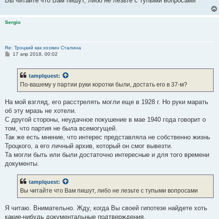
Вы читайте что Вам пишут, либо не лезьте с тупыми вопросами
Sergio
Re: Троцкий как хозяин Сталина
С
17 апр 2018, 00:02
о
о
б
tamplquest
:
щ
е
По-вашему у партии руки коротки были, достать его в 37-м?
н
и
е
На мой взгляд, его расстрелять могли еще в 1928 г. Но руки марать
об эту мразь не хотели.
С другой стороны, неудачное покушение в мае 1940 года говорит о
том, что партия не была всемогущей.
Так же есть мнение, что интерес представляла не собственно жизнь
Троцкого, а его личный архив, который он смог вывезти.
Та могли быть или были достаточно интересные и для того времени
документы.
tamplquest
:
Вы читайте что Вам пишут, либо не лезьте с тупыми вопросами
Я читаю. Внимательно. Жду, когда Вы своей гипотезе найдете хоть
какие-нибудь документальные подтверждения.