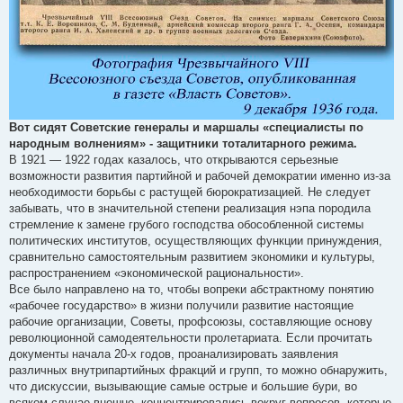
Вот сидят Советские генералы и маршалы «специалисты по
народным волнениям» - защитники тоталитарного режима.
В 1921 — 1922 годах казалось, что открываются серьезные
возможности развития партийной и рабочей демократии именно из-за
необходимости борьбы с растущей бюрократизацией. Не следует
забывать, что в значительной степени реализация нэпа породила
стремление к замене грубого господства обособленной системы
политических институтов, осуществляющих функции принуждения,
сравнительно самостоятельным развитием экономики и культуры,
распространением «экономической рациональности».
Все было направлено на то, чтобы вопреки абстрактному понятию
«рабочее государство» в жизни получили развитие настоящие
рабочие организации, Советы, профсоюзы, составляющие основу
революционной самодеятельности пролетариата. Если прочитать
документы начала 20-х годов, проанализировать заявления
различных внутрипартийных фракций и групп, то можно обнаружить,
что дискуссии, вызывающие самые острые и большие бури, во
всяком случае внешне, концентрировались вокруг вопросов, которые