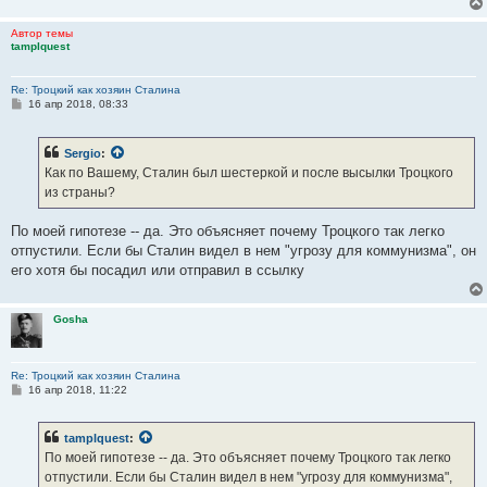
Автор темы
tamplquest
Re: Троцкий как хозяин Сталина
С
16 апр 2018, 08:33
о
о
б
Sergio
:
щ
е
Как по Вашему, Сталин был шестеркой и после высылки Троцкого
н
из страны?
и
е
По моей гипотезе -- да. Это объясняет почему Троцкого так легко
отпустили. Если бы Сталин видел в нем "угрозу для коммунизма", он
его хотя бы посадил или отправил в ссылку
Gosha
Re: Троцкий как хозяин Сталина
С
16 апр 2018, 11:22
о
о
б
tamplquest
:
щ
е
По моей гипотезе -- да. Это объясняет почему Троцкого так легко
н
отпустили. Если бы Сталин видел в нем "угрозу для коммунизма",
и