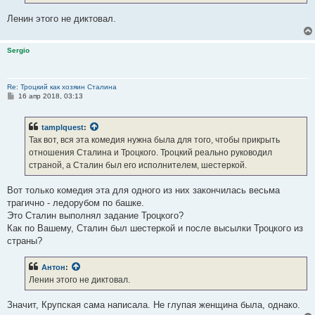
Ленин этого не диктовал.
Sergio
Re: Троцкий как хозяин Сталина
С
16 апр 2018, 03:13
о
о
б
tamplquest
:
щ
е
Так вот, вся эта комедия нужна была для того, чтобы прикрыть
н
отношения Сталина и Троцкого. Троцкий реально руководил
и
е
страной, а Сталин был его исполнителем, шестеркой.
Вот только комедия эта для одного из них закончилась весьма
трагично - ледорубом по башке.
Это Сталин выполнял задание Троцкого?
Как по Вашему, Сталин был шестеркой и после высылки Троцкого из
страны?
Антон
:
Ленин этого не диктовал.
Значит, Крупская сама написала. Не глупая женщина была, однако.