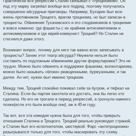
Практически все репрессии Сталин связывал с «троцкизмом». Он
и
е
под эту марку загребал вообще все подряд, поэтому получались
совершенно абсурдные приговоры. Например, Бухарин был всю
жизнь противником Троцкого, врагом троцкизма, но был записан в
троцкисты. Обвинения Тухачевского и его сподвижников в троцкизме
и вовсе комично: где фашисты с их крайним антисемитизмом и
антикоммунизмом и где еврей-коммунист Троцкий? Но Сталин не
стеснялся даже этого.
Возникает вопрос, почему для него так важно всех записывать в
троцкисты? Зачем этот театр абсурда? Неужели нельзя было
составить по подложным обвинениям другие формулировки? Это не
трудно. Можно было обвинять в поддержке фашизма, волюнтаризма,
можно было называть «блоки» реакционными, буржуазными, и так
далее. Ан нет, нужен был именно троцкизм.
Между тем, Троцкий спокойно поживал себе за бугром, и тяфкал на
Сталина. Если бы партия захотела его достать, она бы легко это
сделала. Но его не трогали в период репрессий, а грохнули намного
позже(если это были вообще они), аж в 40-м году.
Так вот, вся эта комедия нужна была для того, чтобы прикрыть
отношения Сталина и Троцкого. Троцкий реально руководил страной,
а Сталин был его исполнителем, шестеркой. Фарс «антитроцкизма»
разыгрывался только для того, чтобы маскировать эту схему.