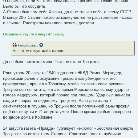
Я понимаю, если бы тема называлась "Троцкий как хозяин Ленина".
Было бы что обсудить.
А Сталин был сам себе Хозяин, да и не только себе, а всему СССР.
В конце 20-х Сталин никого из коммунистов не расстреливал - сажал
и ссылал. Расстрелы начались позже - достали.
Отправлено спустя 9 минут 47 секунд:
tamplquest
:
Но потом отпустили с миром.
Да не было никакого мира. Пока не стало Троцкого.
Рано утром 20 августа 1940 года агент НКВД Рамон Меркадер,
проникший ранее в окружение Троцкого как убеждённый его
приверженец, пришёл к Троцкому, чтобы показать свою рукопись.
Троцкий сел её читать, и в это время Меркадер нанёс ему удар по
голове ледорубом, который пронёс под плащом. Удар был нанесён
сзади и сверху по сидящему Троцкому. Рана достигала 7
сантиметров в глубину, но Троцкий после полученной раны прожил
ещё почти сутки и 21 августа умер. После кремации был похоронен
во дворе дома в Койокане.
24 августа газета «Правда» публикует некролог «Бесславная смерть
Троцкого» за авторством Сталина. Советская власть публично