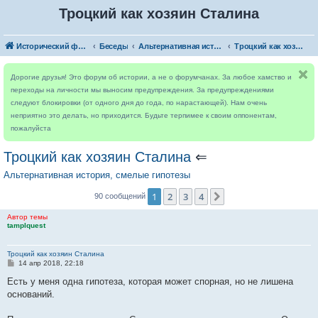
Троцкий как хозяин Сталина
Исторический форум
Беседы
Альтернативная история, смелые гипотезы
Троцкий как хозяин Сталина
Дорогие друзья! Это форум об истории, а не о форумчанах. За любое хамство и
переходы на личности мы выносим предупреждения. За предупреждениями
следуют блокировки (от одного дня до года, по нарастающей). Нам очень
неприятно это делать, но приходится. Будьте терпимее к своим оппонентам,
пожалуйста
Троцкий как хозяин Сталина
⇐
Альтернативная история, смелые гипотезы
1
2
3
4
След.
90 сообщений
Автор темы
tamplquest
Троцкий как хозяин Сталина
С
14 апр 2018, 22:18
о
о
Есть у меня одна гипотеза, которая может спорная, но не лишена
б
оснований.
щ
е
н