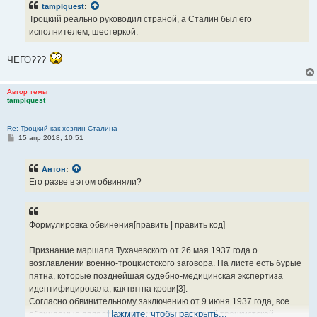
tamplquest
:
Троцкий реально руководил страной, а Сталин был его
исполнителем, шестеркой.
ЧЕГО???
Автор темы
tamplquest
Re: Троцкий как хозяин Сталина
С
15 апр 2018, 10:51
о
о
б
Антон
:
щ
е
Его разве в этом обвиняли?
н
и
е
Формулировка обвинения[править | править код]
Признание маршала Тухачевского от 26 мая 1937 года о
возглавлении военно-троцкистского заговора. На листе есть бурые
пятна, которые позднейшая судебно-медицинская экспертиза
идентифицировала, как пятна крови[3].
Согласно обвинительному заключению от 9 июня 1937 года, все
Нажмите, чтобы раскрыть...
обвиняемые являлись членами антисоветской троцкистской