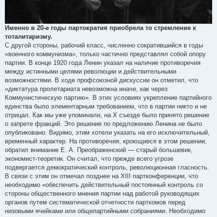
Именно в 20-е годы партократия приобрела то стремление к
тоталитаризму.
С другой стороны, рабочий класс, численно сократившийся в годы
«военного коммунизма», только частично представлял собой опору
партии. В конце 1920 года Ленин указал на наличие противоречия
между истинными целями революции и действительными
возможностями. В ходе профсоюзной дискуссии он отметил, что
«диктатура пролетариата невозможна иначе, как через
Коммунистическую партию». В этих условиях укрепление партийного
единства было элементарным требованием, что в партии никто и не
отрицал. Как мы уже упоминали, на Х съезде было принято решение
о запрете фракций. Это решение по предложению Ленина не было
опубликовано. Видимо, этим хотели указать на его исключительный,
временный характер. На противоречия, кроющиеся в этом решении,
обратил внимание Е. А. Преображенский — старый большевик,
экономист-теоретик. Он считал, что прежде всего угрозе
подвергается демократический контроль, революционная гласность.
В связи с этим он отмечал позднее на XIII партконференции, что
необходимо «обеспечить действительный постоянный контроль со
стороны общественного мнения партии над работой руководящих
органов путем систематической отчетности парткомов перед
низовыми ячейками или общепартийными собраниями. Необходимо