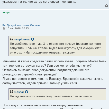
указывает на то, что автор сего опуса - женщина.
Sergio
Re: Троцкий как хозяин Сталина
С
16 апр 2018, 20:15
о
о
б
tamplquest
:
щ
е
По моей гипотезе -- да. Это объясняет почему Троцкого так легко
н
отпустили. Если бы Сталин видел в нем "угрозу для коммунизма",
и
е
он его хотя бы посадил или отправил в ссылку
Извините. А какие средства связи использовал Троцкий? Может быть
твиттер или сотовуюя связь? Или все же голубиную почту?
Остались ли какие либо документы, подтверждающие его
руководство страной из-за границы?
Я уже не говорю о том, что, по Вашему, Бронштейн закончил жизнь
самоубийством, отдав приказ Сталину убить себя.
Gosha
:
Перед тем как открывать тему ознакомитесь с материалом.
При скудости знаний чего только не напридумываешь.