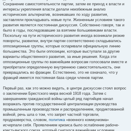
Сохранение самостоятельности партии, затем ее приход к власти и
интересы укрепления власти делали неизбежным анализ
исторических альтернатив, возникавших по ходу развития,
заставляли прокладывать новые пути. Жизненным условием такого
развития является постоянная дискуссия. Собственно говоря, так и
было в годы, последовавшие за взятием большевиками власти.
Поскольку на пути исторического развития иногда возникали резкие
повороты, развилки, внутри партии соответственно складывались
оппозиционные группы, которые оспаривали официальную линию
большинства. Это были оппозиции, которые выступали за другие
варианты общественного развития, за иные решения. Когда эти
оппозиционные группы по важнейшим вопросам голосовали вместе и
приобретали определенную внутреннюю самостоятельность, они
превращались во фракции. Естественно, это не означало, что у
фракций имеется постоянная база среди членов партии.
Первый раз, как это можно видеть, в центре дискуссии стоял вопрос
о заключении Брестского мира весной 1918 года. Затем с
завершением гражданской войны целый ряд партийцев начал
возражать против государственной централизации руководства
промышленным производством и распределением, продиктованной
войной, речь шла о том, что запрет частной торговли,
продразверстка, словом,
политика
«военного коммунизма»
исчерпали себя. Проявлением кризиса было ослабление рабоче-
крестьянского союза, который считался важнейшим условием