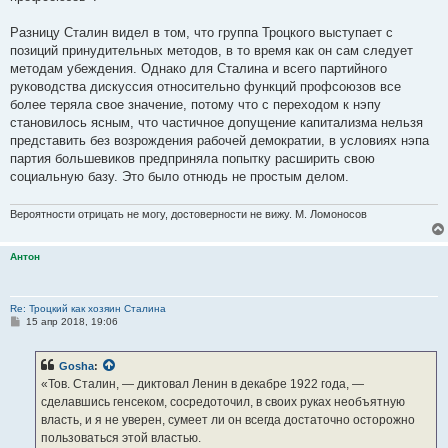
Разницу Сталин видел в том, что группа Троцкого выступает с
позиций принудительных методов, в то время как он сам следует
методам убеждения. Однако для Сталина и всего партийного
руководства дискуссия относительно функций профсоюзов все
более теряла свое значение, потому что с переходом к нэпу
становилось ясным, что частичное допущение капитализма нельзя
представить без возрождения рабочей демократии, в условиях нэпа
партия большевиков предприняла попытку расширить свою
социальную базу. Это было отнюдь не простым делом.
Вероятности отрицать не могу, достоверности не вижу. М. Ломоносов
Антон
Re: Троцкий как хозяин Сталина
С
15 апр 2018, 19:06
о
о
б
Gosha
:
щ
е
«Тов. Сталин, — диктовал Ленин в декабре 1922 года, —
н
сделавшись генсеком, сосредоточил, в своих руках необъятную
и
е
власть, и я не уверен, сумеет ли он всегда достаточно осторожно
пользоваться этой властью.