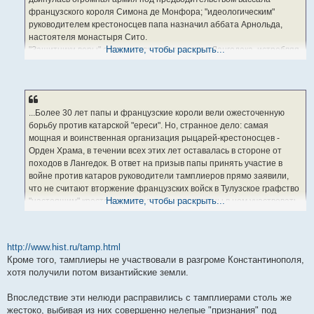
французского короля Симона де Монфора; "идеологическим"
руководителем крестоносцев папа назначил аббата Арнольда,
настоятеля монастыря Сито.
Нажмите, чтобы раскрыть...
"Защитники веры" опустошали города и села Лангедока, истребляя
всех жителей без разбора. В городе Безье на площадь перед
церковью Святого Назария было согнано 20 тысяч мужчин, женщин
и детей. Многие молили о пощаде, клялись, что являются верными
католиками. Рыцари обратились к аббату Арнольду с вопросом:
- Что нам делать, отче? Не умеем мы различать добрых от злых?
...Более 30 лет папы и французские короли вели ожесточенную
"И вот аббат, - пишет хронист, - боясь, чтобы те еретики из страха
борьбу против катарской "ереси". Но, странное дело: самая
смерти не прикинулись правоверными..., сказал, как говорят: "Бейте
мощная и воинственная организация рыцарей-крестоносцев -
их всех, господь своих узнает!" И перебито было великое
Орден Храма, в течении всех этих лет оставалась в стороне от
множество..."
походов в Лангедок. В ответ на призыв папы принять участие в
Безье горел три дня...
войне против катаров руководители тамплиеров прямо заявили,
Вслед за Безье пали Перпиньян, Нарбонн, Каркассон... Жители
что не считают вторжение французских войск в Тулузское графство
Нажмите, чтобы раскрыть...
Лангедока оказывали упорное сопротивление крестоносным
"настоящим" крестовым походом и не намерены в нем участвовать.
убийцам. Походы французских войск против катаров, получившие
Орден во время Альбигойских войн формально сохранял
название "Альбигойские войны", продолжались более 30 лет. За это
нейтралитет, однако его командорства в Лангедоке нередко
время богатые и процветающие земли Южной Франции
предоставляли убежище катарам и даже защищали их от
http://www.hist.ru/tamp.html
превратились в выжженную безлюдную пустыню. В марте 1244
крестоносцев. Более того, тамплиеры с оружием в руках
Кроме того, тамплиеры не участвовали в разгроме Константинополя,
года пала последняя твердыня катаров - крепость Монсегюр, а
участвовали в битве при Мюре в 1213 году на стороне катарской
хотя получили потом византийские земли.
спустя несколько дней 257 ее защитников были сожжены.
армии.
Явное покровительство, которое воины Христа оказывали гонимым
Впоследствие эти нелюди расправились с тамплиерами столь же
"еретикам", удивляло как современников, так и исследователей. До
жестоко, выбивая из них совершенно нелепые "признания" под