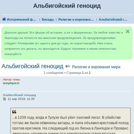
Альбигойский геноцид
Исторический форум
Беседы
Религии и верования мира
Альбигойский геноцид
Дорогие друзья! Это форум об истории, а не о форумчанах. За любое хамство и
переходы на личности мы выносим предупреждения. За предупреждениями
следуют блокировки (от одного дня до года, по нарастающей). Нам очень
неприятно это делать, но приходится. Будьте терпимее к своим оппонентам,
пожалуйста
Альбигойский геноцид
⇐
Религии и верования мира
1 сообщение • Страница
1
из
1
Автор темы
tamplquest
Альбигойский геноцид
С
11 апр 2018, 11:35
о
о
б
щ
е
...в 1209 году, когда в Тулузе был убит папский легат. В убийстве
н
тотчас же были обвинены катары, и папа объявил крестовый поход
и
е
против еретиков. На следующий год из Лиона в Лангедок и Прованс
двинулась огромная армия под предводительством вассала