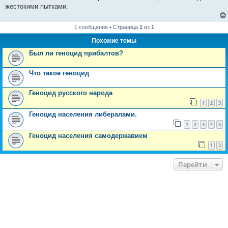
сих пор историки теряются в догадках, высказывая самые
жестокими пытками.
невероятные версии - вплоть до гипотезы, что Орден Храма был
основан тайными катарами для подрыва католической церкви.
1 сообщение • Страница
1
из
1
Похожие темы
Был ли геноцид прибалтов?
Что такое геноцид
Геноцид русского народа
1
2
3
Геноцид населения либералами.
1
2
3
4
5
Геноцид населения самодержавием
1
2
Перейти