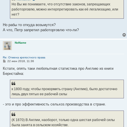
е
Но Вы же понимаете, что отсутствие законов, запрещающих
н
работорговлю, можно интерпретировать как её легализацию, или
и
е
нет?
Но рабы то откуда возьмутся?
А что, Петр запретил работорговлю что-ли?
NoName
Re: Отмена крепостного права
С
22 июн 2018, 11:36
о
о
Кстати, опять таки любопытная статистика про Англию из книги
б
Бернстайна:
щ
е
н
и
е
к 1800 году, чтобы прокормить страну (Англию), было достаточно
лишь двух пятых ее рабочей силы
- это и про эффективность сельхоз.производства в стране.
(К 1870) В Англии, наоборот, только одна шестая рабочей силы
была занята в сельском хозяйстве.