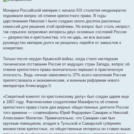
Монархи Российской империи с начала XIX столетия неоднократно
поднимали вопрос об отмене крепостного права. В годы
царствования Николая I было создано около десятка различных
комиссий для решения этой проблемы. Но вопрос был столь непрост,
так серьезно затрагивал интересы двух основных сословий России
— дворянства и крестьянства, что ни царь, ни все высшее
руководство империи долго не решались перейти от замыслов к
конкретике.
Только после неудач Крымской войны, когда стало наглядным
техническое отставание России от ведущих стран Запада, вопрос об
отмене крепостного права окончательно перешел в практическую
плоскость. Ведь личная зависимость 37% всего населения России
препятствовала и экономическим, и военным реформам нового
императора Александра II.
«Секретный комитет по крестьянскому делу» был создан царем еще
в 1857 году. Фактическими создателями Манифеста об отмене
крепостного права стали два видных общественных деятеля России
того времени — славянофилы Юрий Федорович Самарин и Николай
Алексеевич Милютин. Примечательно, что Самарин сам был
крупным помещиком, владея в Тульской и Самарской губерниях
множеством крепостных, но общественные интересы он ставил выше