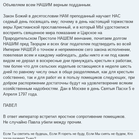
Объявляем всем НАШИМ верным подданным.
Закон Божий в десятословии НАМ преподанный научает НАС
седмый день посвящать ему; почему в день настоящий торжеством
веры Христианской прославленный, и в который МЫ удостоилися
восприять священное мира помазание и Царское на
Прародительском Престоле НАШЕМ венчание, почитаем долгом
НАШИМ пред Творцом и всех благ подателем подтвердить во всей
Империи НАШЕЙ о точном и непременном сего закона исполнении,
повелевая всем и каждому наблюдать, дабы никто и ни под каким
видом не дерзал в воскресные дни принуждать крестьян к работам,
тем более что для сельских издельев остающиеся в неделе шесть
дней по равному числу оных в обще разделяемыя, как для крестьян
собственно, так и для работ их в пользу помещиков следующих, при
добром распоряжении достаточны будут на удовлетворение всяким
хозяйственным надобностям. Дан в Москве в день Святыя Пасхи 5 е
Апреля 1797 года.
ПАВЕЛ
В ответ император встретил яростное сопротивение помещиков.
Не случайно Павла убили между прочим.
Если Ты светить не будешь, Если Я гореть не буду, Если Мы сиять не будем, Кто
тогда развеет Тьму?