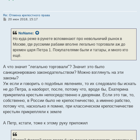
Re: Отмена крепостного права
С
20 июн 2018, 15:17
о
о
б
NoName
:
щ
е
Но куда реже в рунете вспоминают про невольничий рынок в
н
Москве, где русскими рабами вполне легально торговали аж до
и
е
времен царя Петра 1. Покупателями были и татары, и много кто
ещё.
А что значит "легально торговали"? Значит это было
санкционировано законодательством? Можно взглянуть на эти
законы?
Уж если и говорить о подобных явлениях, то их следовало бы искать
не до Петра, а наоборот, после, потому что, вроде бы, Екатерина
прикрепила крестьян непосредственно к дворянам. Если это так, то,
собственно, в России было не крепостничество, а именно рабство,
потому что, насколько я помню, при классическом крепостничестве
крестьян прикрепляли к земле
А Петр, кстати, тоже к этому руку приложил