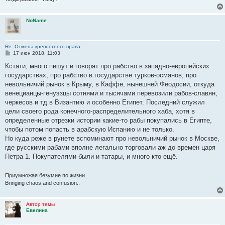
NoName
Re: Отмена крепостного права
С
17 июн 2018, 11:03
о
о
Кстати, много пишут и говорят про рабство в западно-европейских
б
государствах, про рабство в государстве турков-османов, про
щ
е
невольничий рынок в Крыму, в Каффе, нынешней Феодосии, откуда
н
венецианцы-генуэзцы сотнями и тысячами перевозили рабов-славян,
и
е
черкесов и тд в Византию и особенно Египет. Последний служил
цели своего рода конечного-распределительного хаба, хотя в
определенные отрезки истории какие-то рабы покупались в Египте,
чтобы потом попасть в арабскую Испанию и не только.
Но куда реже в рунете вспоминают про невольничий рынок в Москве,
где русскими рабами вполне легально торговали аж до времен царя
Петра 1. Покупателями были и татары, и много кто ещё.
Приумножая безумие по жизни..
Bringing chaos and confusion..
Автор темы
Евелина