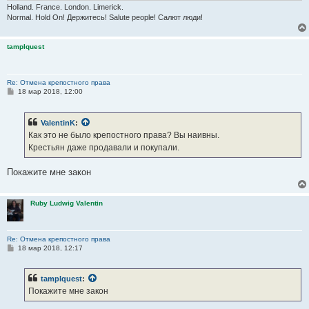
Holland. France. London. Limerick.
Normal. Hold On! Держитесь! Salute people! Салют люди!
tamplquest
Re: Отмена крепостного права
С
18 мар 2018, 12:00
о
о
б
ValentinK
:
щ
е
Как это не было крепостного права? Вы наивны.
н
Крестьян даже продавали и покупали.
и
е
Покажите мне закон
Ruby Ludwig Valentin
Re: Отмена крепостного права
С
18 мар 2018, 12:17
о
о
б
tamplquest
:
щ
е
Покажите мне закон
н
и