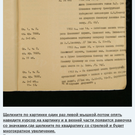
Щелкните по картинке один раз левой мышкой,потом опять
наведите курсор на картинку и в вехней части появится рамочка
со значками,где щелкните по квадратику со стрелкой и будет
многократное увеличение.