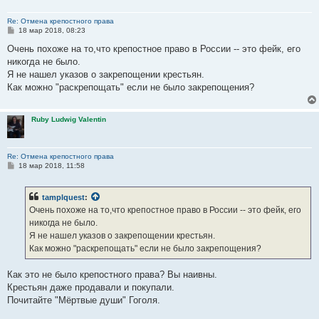
Re: Отмена крепостного права
С
18 мар 2018, 08:23
о
о
Очень похоже на то,что крепостное право в России -- это фейк, его
б
никогда не было.
щ
е
Я не нашел указов о закрепощении крестьян.
н
Как можно "раскрепощать" если не было закрепощения?
и
е
Ruby Ludwig Valentin
Re: Отмена крепостного права
С
18 мар 2018, 11:58
о
о
б
tamplquest
:
щ
е
Очень похоже на то,что крепостное право в России -- это фейк, его
н
никогда не было.
и
е
Я не нашел указов о закрепощении крестьян.
Как можно "раскрепощать" если не было закрепощения?
Как это не было крепостного права? Вы наивны.
Крестьян даже продавали и покупали.
Почитайте "Мёртвые души" Гоголя.