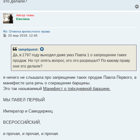
это делали?
Автор темы
Евелина
Re: Отмена крепостного права
С
20 мар 2018, 12:46
о
о
б
tamplquest
:
щ
е
Да, в 1797 году выходил даже указ Павла 1 о запрещении таких
н
продаж. Но тут опять вопрос, кто это разрешал? По какому праву
и
е
они это делали?
я ничего не слышала про запрещение таких продаж Павла Первого, в
манифесте шла речь о сокращении барщины.
Это так называемый
Манифест о трёхдневной барщине.
МЫ ПАВЕЛ ПЕРВЫЙ
Император и Самодержец
ВСЕРОССИЙСКИЙ,
и прочая, и прочая, и прочая.