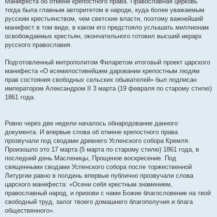
Манифеста об отмене крепостного права. Православная церковь
тогда была главным авторитетом в народе, куда более уважаемым
русским крестьянством, чем светские власти, поэтому важнейший
манифест в том виде, в каком его предстояло услышать миллионам
освобождаемых крестьян, окончательного готовил высший иерарх
русского православия.
Подготовленный митрополитом Филаретом итоговый проект царского
манифеста «О всемилостивейшем даровании крепостным людям
прав состояния свободных сельских обывателей» был подписан
императором Александром II 3 марта (19 февраля по старому стилю)
1861 года.
Ровно через две недели началось обнародование данного
документа. И впервые слова об отмене крепостного права
прозвучали под сводами древнего Успенского собора Кремля.
Произошло это 17 марта (5 марта по старому стилю) 1861 года, в
последний день Масленицы, Прощеное воскресение. Под
священными сводами Успенского собора после торжественной
Литургии равно в полдень впервые публично прозвучали слова
царского манифеста: «Осени себя крестным знамением,
православный народ, и призови с нами Божие благословение на твой
свободный труд, залог твоего домашнего благополучия и блага
общественного».