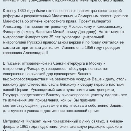
личных и был убежденным сторонником отмены крепостного права.
К концу 1860 года были готовы основные параметры крестьянской
реформы и разработанный Милютиным и Самариным проект царского
Манифеста об отмене крепостного права. Проект император
Александр II отправил митрополиту Московскому и Коломенскому
Филарету (в миру Василию Михайловичу Дроздову). На тот момент
митрополит Филарет уже 35 лет руководил центральной
митрополией Русской православной церкви и по праву считался ее
самым авторитетным деятелем. Именно он в 1856 году проводил
коронацию Александра II.
В письме, отправленном из Санкт-Петербурга в Москву к
митрополиту Филарету, говорилось: «Государь полагается
совершенно на высокий дар красноречия Вашего
высокопреосвященства и на ревностное усердие Ваше к делу, столь
важному для Отечества, столь близкому к сердцу первого пастыря
нашей Церкви. Руководимый сими чувствами и сим доверием,
Государь представляет Вашему высокопреосвященству сделать все
те изменения или прибавления, кои бы Вы признали
соответствующими чувствам его величества и собственно Вашим,
для лучшего успеха в достижении положенной цели».
Митрополит Филарет, ныне причисленный к лику святых, в январе-
феврале 1861 года подготовил окончательную редакцию царского