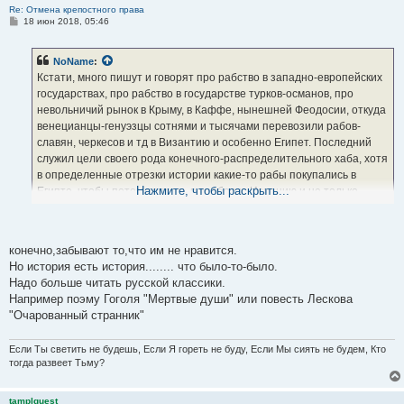
Re: Отмена крепостного права
С
18 июн 2018, 05:46
о
о
б
NoName
:
щ
е
Кстати, много пишут и говорят про рабство в западно-европейских
н
государствах, про рабство в государстве турков-османов, про
и
е
невольничий рынок в Крыму, в Каффе, нынешней Феодосии, откуда
венецианцы-генуэзцы сотнями и тысячами перевозили рабов-
славян, черкесов и тд в Византию и особенно Египет. Последний
служил цели своего рода конечного-распределительного хаба, хотя
в определенные отрезки истории какие-то рабы покупались в
Нажмите, чтобы раскрыть...
Египте, чтобы потом попасть в арабскую Испанию и не только.
Но куда реже в рунете вспоминают про невольничий рынок в
Москве, где русскими рабами вполне легально торговали аж до
времен царя Петра 1. Покупателями были и татары, и много кто
конечно,забывают то,что им не нравится.
ещё.
Но история есть история........ что было-то-было.
Надо больше читать русской классики.
Например поэму Гоголя "Мертвые души" или повесть Лескова
"Очарованный странник"
Если Ты светить не будешь, Если Я гореть не буду, Если Мы сиять не будем, Кто
тогда развеет Тьму?
tamplquest