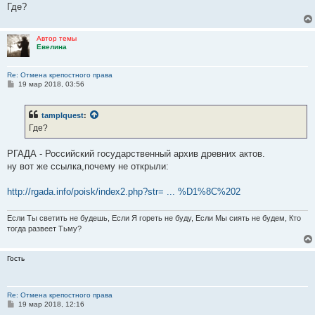
Где?
Автор темы
Евелина
Re: Отмена крепостного права
С
19 мар 2018, 03:56
о
о
б
tamplquest
:
щ
е
Где?
н
и
е
РГАДА - Российский государственный архив древних актов.
ну вот же ссылка,почему не открыли:
http://rgada.info/poisk/index2.php?str= ... %D1%8C%202
Если Ты светить не будешь, Если Я гореть не буду, Если Мы сиять не будем, Кто
тогда развеет Тьму?
Гость
Re: Отмена крепостного права
С
19 мар 2018, 12:16
о