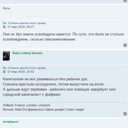
Гость
Re: Отмена крепостного права
С
17 мар 2018, 08:37
о
о
Они их без земли освободили кажется. По сути, это было не столько
б
освобождение, сколько обезземеливание
щ
е
н
и
Ruby Ludwig Valentin
е
Re: Отмена крепостного права
С
17 мар 2018, 15:42
о
о
Капитализм не мог развиваться без рабочих рук.
б
Сначала крестьян осолдатили, потом выпустили на волю.
щ
е
А дальше ждут вербовки - рабочего или помещик завербует или
н
городской капиталист с фабрики.
и
е
Holland. France. London. Limerick.
Normal. Hold On! Держитесь! Salute people! Салют люди!
tamplquest