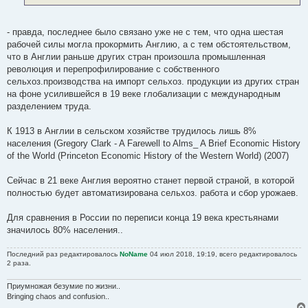
- правда, последнее было связано уже не с тем, что одна шестая
рабочей силы могла прокормить Англию, а с тем обстоятельством,
что в Англии раньше других стран произошла промышленная
революция и перепрофилирование с собственного
сельхоз.производства на импорт сельхоз. продукции из других стран
на фоне усилившейся в 19 веке глобализации с международным
разделением труда.
К 1913 в Англии в сельском хозяйстве трудилось лишь 8%
населения (Gregory Clark - A Farewell to Alms_ A Brief Economic History
of the World (Princeton Economic History of the Western World) (2007)
Сейчас в 21 веке Англия вероятно станет первой страной, в которой
полностью будет автоматизирована сельхоз. работа и сбор урожаев.
Для сравнения в России по переписи конца 19 века крестьянами
значилось 80% населения..
Последний раз редактировалось
NoName
04 июл 2018, 19:19, всего редактировалось
2 раза.
Приумножая безумие по жизни..
Bringing chaos and confusion..