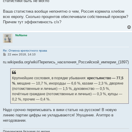
статистики быть не могло
щ
е
н
Ваша статистика вообще непонятно о чем, Россия кормила хлебом
и
е
всю европу. Сколько процентов обеспечивали собственный прокорм?
Причем тут эффективность с/х?
NoName
Re: Отмена крепостного права
С
22 июн 2018, 14:10
о
о
ru.wikipedia.org/wiki/Перепись_населения_Российской_империи_(1897)
б
щ
е
н
Крупнейшие сословия, в порядке убывания:
крестьянство — 77,5
и
е
%
, мещане — 10,7 %, инородцы — 6,6 %, казаки — 2,3 %, дворяне
(потомственные и личные) — 1,5 %, духовенство — 0,5 %,
почётные граждане (потомственные и личные) — 0,3 %, купцы —
0,2 %, прочие — 0,4 %.
Надо срочно переписывать в вики статью на русском! В новую
линию партии цифры не укладываются! Упущение. Агитпро в
негодовании.
Приумножая безумие по жизни..