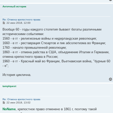
Античный историк
Re: Отмена крепостного права
С
22 июн 2018, 12:00
о
о
Вообще 60 - годы каждого столетия бывают богаты различными
б
историческими событиями:
щ
е
1560 - е гг - религиозные войны и нидерландская революция;
н
1660 - е гг - реставрация Стюартов и пик абсолютизма во Франции;
и
е
1760 - начало промышленной революции;
1860 - е гг - отмена рабства в США, объединение Италии и Германии,
отмена крепостного права в России;
1960 - е гг - Красный май во Франции, Вьетнамская война, "бурные 60
- е";
История циклична.
tamplquest
Re: Отмена крепостного права
С
22 июн 2018, 13:02
о
о
NoName
, крепостное право отменено в 1861 г, поэтому такой
б