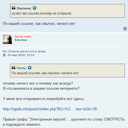
о
б
Евелина
:
щ
е
ну вот же ссылка,почему не открыли:
н
и
е
По вашей ссылке, как обычно, ничего нет
Автор темы
Евелина
Re: Отмена крепостного права
С
19 мар 2018, 13:14
о
о
б
Гость
:
щ
е
По вашей ссылке, как обычно, ничего нет
н
и
е
почему ничего нет и почему как всегда?
Я что,виновата в вашем плохом интернете?
У меня все открывается,попробуйте вот здесь:
http://rgada.info/poisk/index.php?B1=%2 ... ber=&Sk=30
Правая графа "Электронная версия"....щелните по слову СМОТРЕТЬ
и подождите немного.