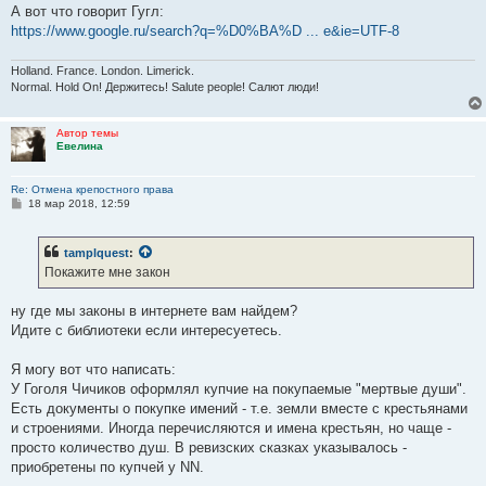
е
А вот что говорит Гугл:
https://www.google.ru/search?q=%D0%BA%D ... e&ie=UTF-8
Holland. France. London. Limerick.
Normal. Hold On! Держитесь! Salute people! Салют люди!
Автор темы
Евелина
Re: Отмена крепостного права
С
18 мар 2018, 12:59
о
о
б
tamplquest
:
щ
е
Покажите мне закон
н
и
е
ну где мы законы в интернете вам найдем?
Идите с библиотеки если интересуетесь.
Я могу вот что написать:
У Гоголя Чичиков оформлял купчие на покупаемые "мертвые души".
Есть документы о покупке имений - т.е. земли вместе с крестьянами
и строениями. Иногда перечисляются и имена крестьян, но чаще -
просто количество душ. В ревизских сказках указывалось -
приобретены по купчей у NN.