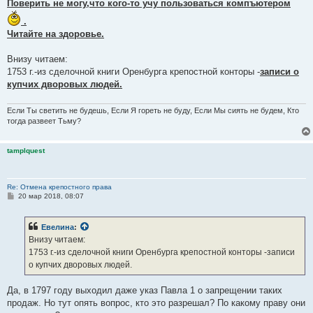
Поверить не могу,что кого-то учу пользоваться компъютером
.
Читайте на здоровье.
Внизу читаем:
1753 г.-из сделочной книги Оренбурга крепостной конторы -
записи о
купчих дворовых людей.
Если Ты светить не будешь, Если Я гореть не буду, Если Мы сиять не будем, Кто
тогда развеет Тьму?
tamplquest
Re: Отмена крепостного права
С
20 мар 2018, 08:07
о
о
б
Евелина
:
щ
е
Внизу читаем:
н
1753 г.-из сделочной книги Оренбурга крепостной конторы -записи
и
е
о купчих дворовых людей.
Да, в 1797 году выходил даже указ Павла 1 о запрещении таких
продаж. Но тут опять вопрос, кто это разрешал? По какому праву они