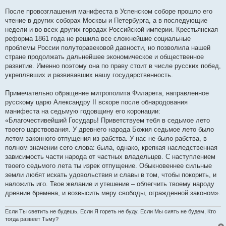
После провозглашения манифеста в Успенском соборе прошло его
чтение в других соборах Москвы и Петербурга, а в последующие
недели и во всех других городах Российской империи. Крестьянская
реформа 1861 года не решила все сложнейшие социальные
проблемы России полуторавековой давности, но позволила нашей
стране продолжать дальнейшее экономическое и общественное
развитие. Именно поэтому она по праву стоит в числе русских побед,
укреплявших и развивавших нашу государственность.
Примечательно обращение митрополита Филарета, направленное
русскому царю Александру II вскоре после обнародования
манифеста на седьмую годовщину его коронации:
«Благочестивейший Государь! Приветствуем тебя в седьмое лето
твоего царствования. У древнего народа Божия седьмое лето было
летом законного отпущения из рабства. У нас не было рабства, в
полном значении сего слова: была, однако, крепкая наследственная
зависимость части народа от частных владельцев. С наступлением
твоего седьмого лета ты изрек отпущение. Обыкновеннее сильные
земли любят искать удовольствия и славы в том, чтобы покорить, и
наложить иго. Твое желание и утешение – облегчить твоему народу
древние бремена, и возвысить меру свободы, огражденной законом».
Если Ты светить не будешь, Если Я гореть не буду, Если Мы сиять не будем, Кто
тогда развеет Тьму?