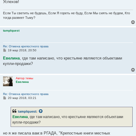
Успехов!
Если Ты светить не будешь, Если Я гореть не буду, Если Мы сиять не будем, Кто
тогда развеет Тьму?
tamplquest
Re: Отмена крепостного права
С
19 мар 2018, 20:50
о
о
Евелина
, где там написано, что крестьяне являются объектами
б
купли-продажи?
щ
е
н
и
Автор темы
е
Евелина
Re: Отмена крепостного права
С
20 мар 2018, 03:21
о
о
б
tamplquest
:
щ
е
Евелина
, где там написано, что крестьяне являются объектами
н
купли-продажи?
и
е
но я же писала вам:в РГАДА, "Крепостные книги местных