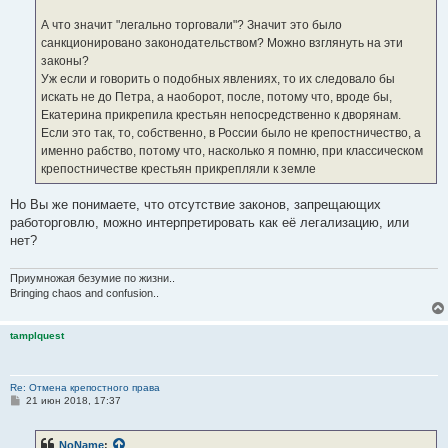
е
н
А что значит "легально торговали"? Значит это было
и
е
санкционировано законодательством? Можно взглянуть на эти
законы?
Уж если и говорить о подобных явлениях, то их следовало бы
искать не до Петра, а наоборот, после, потому что, вроде бы,
Екатерина прикрепила крестьян непосредственно к дворянам.
Если это так, то, собственно, в России было не крепостничество, а
именно рабство, потому что, насколько я помню, при классическом
крепостничестве крестьян прикрепляли к земле
Но Вы же понимаете, что отсутствие законов, запрещающих
работорговлю, можно интерпретировать как её легализацию, или
нет?
Приумножая безумие по жизни..
Bringing chaos and confusion..
tamplquest
Re: Отмена крепостного права
С
21 июн 2018, 17:37
о
о
б
NoName
:
щ