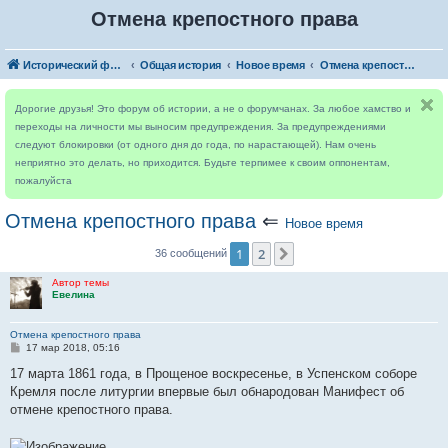
Отмена крепостного права
Исторический форум
Общая история
Новое время
Отмена крепостного права
Дорогие друзья! Это форум об истории, а не о форумчанах. За любое хамство и
переходы на личности мы выносим предупреждения. За предупреждениями
следуют блокировки (от одного дня до года, по нарастающей). Нам очень
неприятно это делать, но приходится. Будьте терпимее к своим оппонентам,
пожалуйста
Отмена крепостного права
⇐
Новое время
1
2
След.
36 сообщений
Автор темы
Евелина
Отмена крепостного права
С
17 мар 2018, 05:16
о
о
17 марта 1861 года, в Прощеное воскресенье, в Успенском соборе
б
Кремля после литургии впервые был обнародован Манифест об
щ
е
отмене крепостного права.
н
и
е