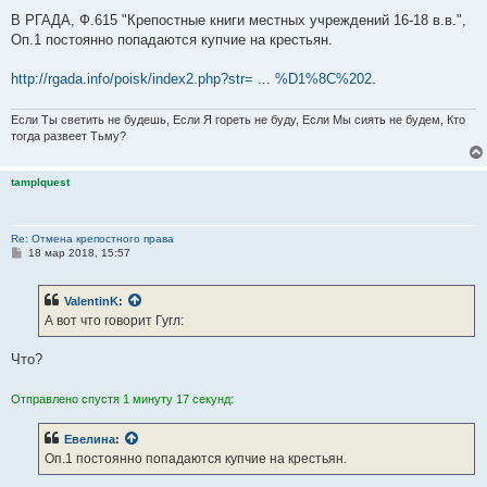
В РГАДА, Ф.615 "Крепостные книги местных учреждений 16-18 в.в.",
Оп.1 постоянно попадаются купчие на крестьян.
http://rgada.info/poisk/index2.php?str= ... %D1%8C%202
.
Если Ты светить не будешь, Если Я гореть не буду, Если Мы сиять не будем, Кто
тогда развеет Тьму?
tamplquest
Re: Отмена крепостного права
С
18 мар 2018, 15:57
о
о
б
ValentinK
:
щ
е
А вот что говорит Гугл:
н
и
е
Что?
Отправлено спустя 1 минуту 17 секунд:
Евелина
:
Оп.1 постоянно попадаются купчие на крестьян.