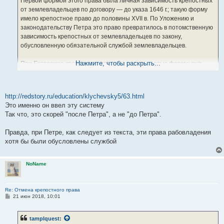
Первой формой этого права была личная зависимость крепостных
от землевладельцев по договору — до указа 1646 г.; такую форму
имело крепостное право до половины XVII в. По Уложению и
законодательству Петра это право превратилось в потомственную
зависимость крепостных от землевладельцев по закону,
обусловленную обязательной службой землевладельцев.
Нажмите, чтобы раскрыть...
При Екатерине крепостное право получило третью форму: оно
превратилось в полную зависимость крепостных, ставших частной
собственностью землевладельцев, не обусловливаемой и
обязательной службой последних, которая была снята с
http://redstory.ru/education/klychevsky5/63.html
дворянства. Вот почему Екатерину можно назвать виновницей
Это именно он ввел эту систему
крепостного права не в том смысле, что она создала его, а в том,
Так что, это скорей "после Петра", а не "до Петра".
что это право при ней из колеблющегося факта, оправдываемого
временными нуждами государства, превратилось в признанное
Правда, при Петре, как следует из текста, эти права рабовладения
законом право, ничем не оправдываемое.
хотя бы были обусловлены службой
NoName
Re: Отмена крепостного права
С
21 июн 2018, 10:01
о
о
б
tamplquest
:
щ