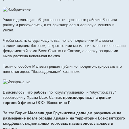
Увидев делегацию общественности, церковные рабочие бросили
работу и разбежались, а их бригадир сел в легковую машину и
уехал.
Чтобы скрыть следы кощунства, ночью подельники Малевича
залили жидким бетоном, вскрытые ими могилы и склепы в основании
фундамента Храма Всех Святых на Соколе, а сверху вандалами
была уложена новенькая плитка.
Таким способом Малевич решил публично продемонстрировать кто
является здесь "безраздельным" хозяином:
Выяснилось, что
работы
по "окультуриванию" и "обустройству"
территории у Храма Всех Святых
производились на деньги
торговой фирмы
ООО "
Валентина I
".
За это
Борис Малевич дал Грузинским дельцам разрешение на
размещение возле ограды Храма и на территории Всехсвятского
кладбища стационарных торговых павильонов, ларьков и
палаток
.