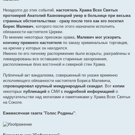
Незадолго до этих событий,
настоятель Храма Всех Святых
протоиерей Анатолий Казновецкий умер в больнице при весьма
странных обстоятельствах
-
сразу после того как его посетил
Борис Малевич
, которого после этого назначили исполнять
обязанности настоятеля Церкви.
По мнению некоторых прихожан храма,
Малевич мог ускорить
кончину прежнего настоятеля
по заказу криминальных торговцев,
на крючке у которых он находился.
Именно по его личному распоряжению были вскрыты, разграблены и
ликвидированы все оставшиеся старинные захоронения,
расположенные близ восточной и северной стен Храма.
Публичный акт вандализма, совершенный по указке временно
исполняющего обязанности настоятеля Бориса Малевича,
спровоцировал крупный международный скандал
. Вот
копии
некоторых
публикаций
в СМИ
с подробной информацией
о
надругательстве над могилами и памятниками у Храма Всех Святых
на Соколе.
Ежемесячная газета "Голос Родины"
: