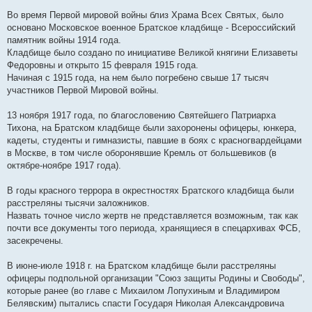
Во время Первой мировой войны близ Храма Всех Святых, было
основано Московское военное Братское кладбище - Всероссийский
памятник войны 1914 года.
Кладбище было создано по инициативе Великой княгини Елизаветы
Федоровны и открыто 15 февраля 1915 года.
Начиная с 1915 года, на нем было погребено свыше 17 тысяч
участников Первой Мировой войны.
13 ноября 1917 года, по благословению Святейшего Патриарха
Тихона, на Братском кладбище были захоронены офицеры, юнкера,
кадеты, студенты и гимназисты, павшие в боях с красногвардейцами
в Москве, в том числе оборонявшие Кремль от большевиков (в
октябре-ноябре 1917 года).
В годы красного террора в окрестностях Братского кладбища были
расстреляны тысячи заложников.
Назвать точное число жертв не представляется возможным, так как
почти все документы того периода, хранящиеся в спецархивах ФСБ,
засекречены.
В июне-июле 1918 г. на Братском кладбище были расстреляны
офицеры подпольной организации "Союз защиты Родины и Свободы",
которые ранее (во главе с Михаилом Лопухиным и Владимиром
Белявским) пытались спасти Государя Николая Александровича