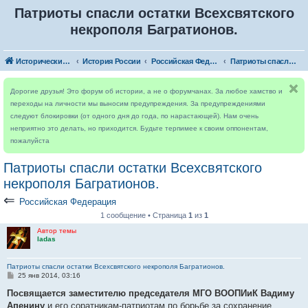
Патриоты спасли остатки Всехсвятского
некрополя Багратионов.
Исторический форум
История России
Российская Федерация
Патриоты спасли остатки Всехсвятского некрополя Багратионов.
Дорогие друзья! Это форум об истории, а не о форумчанах. За любое хамство и
переходы на личности мы выносим предупреждения. За предупреждениями
следуют блокировки (от одного дня до года, по нарастающей). Нам очень
неприятно это делать, но приходится. Будьте терпимее к своим оппонентам,
пожалуйста
Патриоты спасли остатки Всехсвятского
некрополя Багратионов.
⇐
Российская Федерация
1 сообщение • Страница
1
из
1
Автор темы
ladas
Патриоты спасли остатки Всехсвятского некрополя Багратионов.
С
25 янв 2014, 03:16
о
о
Посвящается заместителю председателя МГО ВООПИиК Вадиму
б
Апенину
и его соратникам-патриотам по борьбе за сохранение
щ