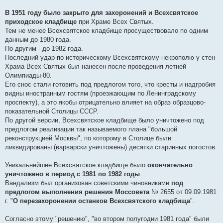
В 1951 году было закрыто для захоронений и Всехсвятское
приходское кладбище
при Храме Всех Святых.
Тем не менее Всехсвятское кладбище просуществовало по одним
данным до 1980 года.
По другим - до 1982 года.
Последний удар по историческому Всехсвятскому некрополю у стен
Храма Всех Святых был нанесен после проведения летней
Олимпиады-80.
Его снос стали готовить под предлогом того, что кресты и надгробия
видны иностранным гостям (проезжающим по Ленинградскому
проспекту), а это якобы отрицательно влияет на образ образцово-
показательной Столицы СССР.
По другой версии, Всехсвятское кладбище было уничтожено под
предлогом реализации так называемого плана "большой
реконструкцией Москвы", по которому в Столице были
ликвидированы (варварски уничтожены) десятки старинных погостов.
Уникальнейшее Всехсвятское кладбище было
окончательно
уничтожено в период с 1981 по 1982 годы
.
Вандализм был организован советскими чиновниками
под
предлогом выполнения решения Моссовета
№ 2655 от 09.09.1981
г. "
О перезахоронении останков Всехсвятского кладбища
".
Согласно этому "решению", "во втором полугодии 1981 года" были