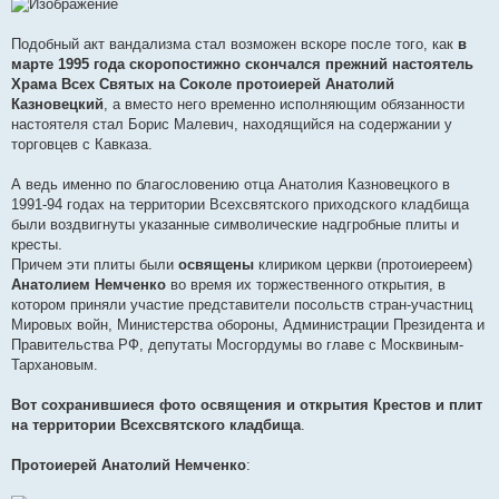
Подобный акт вандализма стал возможен вскоре после того, как
в
марте 1995 года скоропостижно скончался прежний настоятель
Храма Всех Святых на Соколе протоиерей Анатолий
Казновецкий
, а вместо него временно исполняющим обязанности
настоятеля стал Борис Малевич, находящийся на содержании у
торговцев с Кавказа.
А ведь именно по благословению отца Анатолия Казновецкого в
1991-94 годах на территории Всехсвятского приходского кладбища
были воздвигнуты указанные символические надгробные плиты и
кресты.
Причем эти плиты были
освящены
клириком церкви (протоиереем)
Анатолием Немченко
во время их торжественного открытия, в
котором приняли участие представители посольств стран-участниц
Мировых войн, Министерства обороны, Администрации Президента и
Правительства РФ, депутаты Мосгордумы во главе с Москвиным-
Тархановым.
Вот сохранившиеся фото освящения и открытия Крестов и плит
на территории Всехсвятского кладбища
.
Протоиерей Анатолий Немченко
: