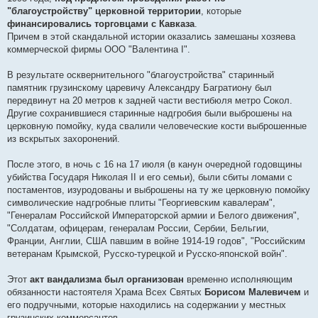
"благоустройству" церковной территории
, которые
финансировались торговцами с Кавказа
.
Причем в этой скандальной истории оказались замешаны хозяева
коммерческой фирмы ООО "Валентина I".
В результате осквернительного "благоустройства" старинный
памятник грузинскому царевичу Александру Багратиону был
передвинут на 20 метров к задней части вестибюля метро Сокол.
Другие сохранившиеся старинные надгробия были выброшены на
церковную помойку, куда свалили человеческие кости выброшенные
из вскрытых захоронений.
После этого, в ночь с 16 на 17 июля (в канун очередной годовщины
убийства Государя Николая II и его семьи), были сбиты ломами с
постаментов, изуродованы и выброшены на ту же церковную помойку
символические надгробные плиты "Георгиевским кавалерам",
"Генералам Российской Императорской армии и Белого движения",
"Солдатам, офицерам, генералам России, Сербии, Бельгии,
Франции, Англии, США павшим в войне 1914-19 годов", "Российским
ветеранам Крымской, Русско-турецкой и Русско-японской войн".
Этот
акт вандализма был организован
временно исполняющим
обязанности настоятеля Храма Всех Святых
Борисом Малевичем
и
его подручными, которые находились на содержании у местных
грузинских коммерсантов