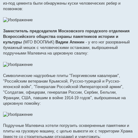
из-под цемента были обнаружены куски человеческих ребер и
позвонков:
Заместитель председателя Московского городского отделения
Всероссийского общества охраны памятников истории и
культуры
(МГО ВООПИиК)
Вадим Апенин
- у его ног разорванный
бумажный мешок с человеческими останками, выброшенный
подручными Малевича на церковную свалку:
Символические надгробные плиты "Георгиевским кавалерам",
"Российским ветеранам Крымской, Русско-турецкой и Русско-
японской войн", "Генералам Российской Императорской армии",
"Солдатам, офицерам, генералам России, Сербии, Бельгии,
Франции, США, павшим в войне 1914-19 годов", выброшенные на
церковную помойку:
Подручные Малевича хотели погрузить оскверненные памятники и
плиты на грузовую машину, с целью вывезти их с территории Храма
(вместе со строительными отходами) и уничтожить: