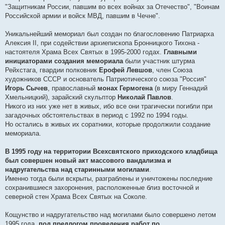
"Защитникам России, павшим во всех войнах за Отечество", "Воинам
Российской армии и войск МВД, павшим в Чечне".
Уникальнейший мемориал был создан по благословению Патриарха
Алексия II, при содействии архиепископа Бронницкого Тихона -
настоятеля Храма Всех Святых в 1995-2000 годах.
Главными
инициаторами создания мемориала
были участник штурма
Рейхстага, гвардии полковник
Ерофей Левшов
, член Союза
художников СССР и основатель Патриотического союза "Россия"
Игорь Сычев
, православный
монах Гермогена
(в миру Геннадий
Хмельницкий), зарайский скульптор
Николай Павлов
.
Никого из них уже нет в живых, ибо все они трагически погибли при
загадочных обстоятельствах в период с 1992 по 1994 годы.
Но остались в живых их соратники, которые продолжили создание
мемориала.
В 1995 году на территории Всехсвятского приходского кладбища
был совершен новый акт массового вандализма и
надругательства над старинными могилами
.
Именно тогда были вскрыты, разграблены и уничтожены последние
сохранившиеся захоронения, расположенные близ восточной и
северной стен Храма Всех Святых на Соколе.
Кощунство и надругательство над могилами было совершено летом
1995 года,
под предлогом проведения работ по