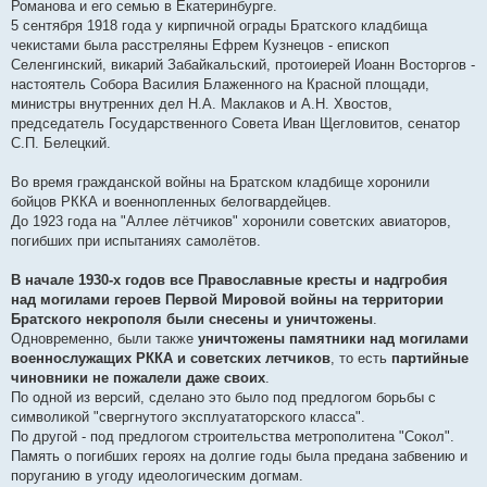
Романова и его семью в Екатеринбурге.
5 сентября 1918 года у кирпичной ограды Братского кладбища
чекистами была расстреляны Ефрем Кузнецов - епископ
Селенгинский, викарий Забайкальский, протоиерей Иоанн Восторгов -
настоятель Собора Василия Блаженного на Красной площади,
министры внутренних дел Н.А. Маклаков и А.Н. Хвостов,
председатель Государственного Совета Иван Щегловитов, сенатор
С.П. Белецкий.
Во время гражданской войны на Братском кладбище хоронили
бойцов РККА и военнопленных белогвардейцев.
До 1923 года на "Аллее лётчиков" хоронили советских авиаторов,
погибших при испытаниях самолётов.
В начале 1930-х годов все Православные кресты и надгробия
над могилами героев Первой Мировой войны на территории
Братского некрополя были снесены и уничтожены
.
Одновременно, были также
уничтожены памятники над могилами
военнослужащих РККА и советских летчиков
, то есть
партийные
чиновники не пожалели даже своих
.
По одной из версий, сделано это было под предлогом борьбы с
символикой "свергнутого эксплуататорского класса".
По другой - под предлогом строительства метрополитена "Сокол".
Память о погибших героях на долгие годы была предана забвению и
поруганию в угоду идеологическим догмам.