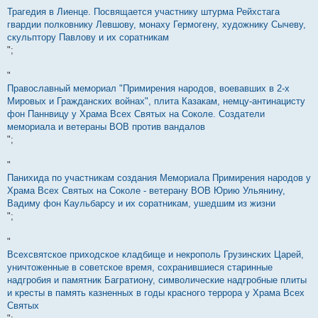
Трагедия в Лиенце. Посвящается участнику штурма Рейхстага
гвардии полковнику Левшову, монаху Гермогену, художнику Сычеву,
скульптору Павлову и их соратникам
";
"
Православный мемориал "Примирения народов, воевавших в 2-х
Мировых и Гражданских войнах", плита Казакам, немцу-антинацисту
фон Паннвицу у Храма Всех Святых на Соколе. Создатели
мемориала и ветераны ВОВ против вандалов
";
"
Панихида по участникам создания Мемориала Примирения народов у
Храма Всех Святых на Соколе - ветерану ВОВ Юрию Ульянину,
Вадиму фон Каульбарсу и их соратникам, ушедшим из жизни
";
"
Всехсвятское приходское кладбище и некрополь Грузинских Царей,
уничтоженные в советское время, сохранившиеся старинные
надгробия и памятник Багратиону, символические надгробные плиты
и кресты в память казненных в годы красного террора у Храма Всех
Святых