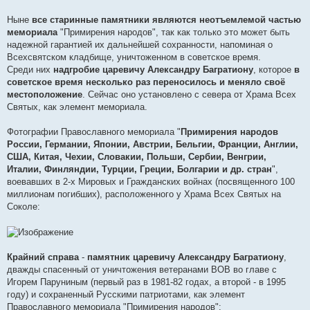
Ныне
все старинные памятники являются неотъемлемой частью
мемориала
"Примирения народов", так как только это может быть
надежной гарантией их дальнейшей сохранности, напоминая о
Всехсвятском кладбище, уничтоженном в советское время.
Среди них
надгробие царевичу Александру Багратиону
, которое
в
советское время несколько раз переносилось и меняло своё
местоположение
. Сейчас оно установлено с севера от Храма Всех
Святых, как элемент мемориала.
Фотографии Православного мемориала "
Примирения народов
России, Германии, Японии, Австрии, Бельгии, Франции, Англии,
США, Китая, Чехии, Словакии, Польши, Сербии, Венгрии,
Италии, Финляндии, Турции, Греции, Болгарии и др. стран
",
воевавших в 2-х Мировых и Гражданских войнах (посвященного 100
миллионам погибших), расположенного у Храма Всех Святых на
Соколе:
Крайний справа
-
памятник царевичу Александру Багратиону
,
дважды спасенный от уничтожения ветеранами ВОВ во главе с
Игорем Паруниным (первый раз в 1981-82 годах, а второй - в 1995
году) и сохраненный Русскими патриотами, как элемент
Православного мемориала "Примирения народов":