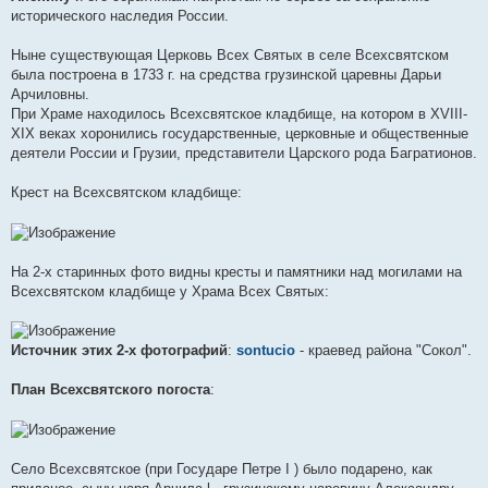
е
исторического наследия России.
н
и
е
Ныне существующая Церковь Всех Святых в селе Всехсвятском
была построена в 1733 г. на средства грузинской царевны Дарьи
Арчиловны.
При Храме находилось Всехсвятское кладбище, на котором в XVIII-
XIX веках хоронились государственные, церковные и общественные
деятели России и Грузии, представители Царского рода Багратионов.
Крест на Всехсвятском кладбище:
На 2-х старинных фото видны кресты и памятники над могилами на
Всехсвятском кладбище у Храма Всех Святых:
Источник этих 2-х фотографий
:
sontucio
- краевед района "Сокол".
План Всехсвятского погоста
:
Село Всехсвятское (при Государе Петре I ) было подарено, как