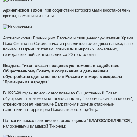
Архиепископ Тихон
, при содействии которого были восстановлены
кресты, памятники и плиты:
Архиепископом Бронницким Тихоном и священнослужителями Храма
Всех Святых на Соколе начали проводиться ежегодные панихиды по
воинам и мирным жителям, погибшим в мировых, локальных,
гражданских войнах и конфликтах 20-го столетия.
Владыка Тихон оказал неоценимую помощь и содействие
Общественному Совету в сохранении и дальнейшем
обустройстве единственного в России и в мире мемориала
"
Примирения народов
".
В 1995-99 годах по его благословению Общественный Совет
обустроил этот мемориал, включая плиту "Георгиевским кавалерам",
отремонтировал надгробие Багратиону и другие старинные
памятники на территории Всехсвятского кладбища.
Вот копии нескольких писем с резолюциями "
БЛАГОСЛОВЛЯЕТСЯ
",
наложенными владыкой Тихоном: