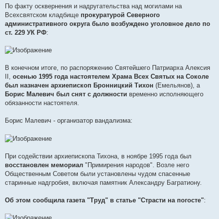
По факту осквернения и надругательства над могилами на
Всехсвятском кладбище
прокуратурой Северного
административного округа было возбуждено уголовное дело по
ст. 229 УК РФ
:
В конечном итоге, по распоряжению Святейшего Патриарха Алексия
II,
осенью 1995 года настоятелем Храма Всех Святых на Соколе
был назначен архиепископ Бронницкий Тихон
(Емельянов), а
Борис Малевич был снят с должности
временно исполняющего
обязанности настоятеля.
Борис Малевич - организатор вандализма:
При содействии архиепископа Тихона, в ноябре 1995 года был
восстановлен мемориал
"Примирения народов". Возле него
Общественным Советом были установлены чудом спасенные
старинные надгробия, включая памятник Александру Багратиону.
Об этом сообщила газета "Труд" в статье "Страсти на погосте"
: