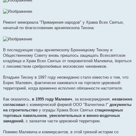
Ремонт мемориала "Примирения народов" у Храма Всех Святых,
начатый по благословению архиепископа Тихона:
В последующие годы архиепископу Бронницкому Тихону и
Общественному Совету вновь пришлось защищать Всехсвятское
кладбище и Храм Всех Святых от покровителей Малевича, бороться
с лихоимством сребролюбивых московских чиновников.
Владыке Тихону в 1997 году неожиданно стало известно о том, что
Борис Малевич, фактически наживался на торговле церковной
территорией, когда временно исполнял обязанности настоятеля.
Как оказалось,
в 1995 году Малевич
, за вознаграждения,
незаконно
согласовал
с коммерческой фирмой ООО "Валентина I"
документы
на строительство
у ограды Храма Всех Святых
стационарных
торговых павильонов
,
увеселительных и винно-водочных
заведений
, с захватом части церковной территории.
Помимо Малевича и коммерсантов, в этой грязной истории со