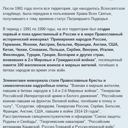
После 1991 года почти вся территория, где находилось Всехсвятское
кладбище, была передана в пользование Храма Всех Святых,
получившего к тому времени статус Патриаршего Подворья.
В период с 1991 по 1999 годы, на его территории был
создан
первый и пока единственный в России и в мире Православный
исторический мемориал
"
Примирения народов России,
Германии, Японии, Австрии, Бельгии, Франции, Англии, США,
Китая, Чехии, Словакии, Польши, Сербии, Венгрии, Италии,
Финляндии, Турции, Греции, Болгарии и других стран,
воевавших в 2-х Мировых и Гражданской войнах
", посвященный
памяти 100 миллионов воинов и мирных жителей
, погибших в
битвах народов во время этих войн.
Элементами мемориала стали Православные Кресты и
символические надгробные плиты
: "Воинам и мирным жителям,
павшим в битвах народов в 1-й и 2-й Мировых войнах", "Генералам
Российской Императорской армии и Белого движения", "Российским
воинам павшим на фронтах Великой войны, погибшим в плену и
тылу", "Солдатам, офицерам, Генералам России, Сербии, Бельгии,
Франции, Англии, США, павшим в войне 1914-19 годов",
Расстрелянным священнослужителям и офицерам "Союза защиты
Родины и Свободы", "Георгиевским кавалерам", "Российским
ветеранам Крымской, Русско-Турецкой и Русско-японской войн",