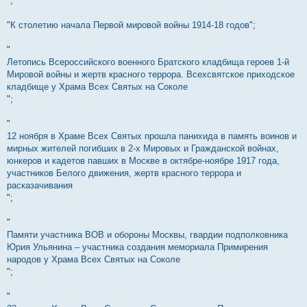
";
"
К столетию начала Первой мировой войны 1914-18 годов
";
"
Летопись Всероссийского военного Братского кладбища героев 1-й
Мировой войны и жертв красного террора. Всехсвятское приходское
кладбище у Храма Всех Святых на Соколе
";
"
12 ноября в Храме Всех Святых прошла панихида в память воинов и
мирных жителей погибших в 2-х Мировых и Гражданской войнах,
юнкеров и кадетов павших в Москве в октябре-ноябре 1917 года,
участников Белого движения, жертв красного террора и
расказачивания
";
"
Памяти участника ВОВ и обороны Москвы, гвардии подполковника
Юрия Ульянина – участника создания мемориала Примирения
народов у Храма Всех Святых на Соколе
";
"