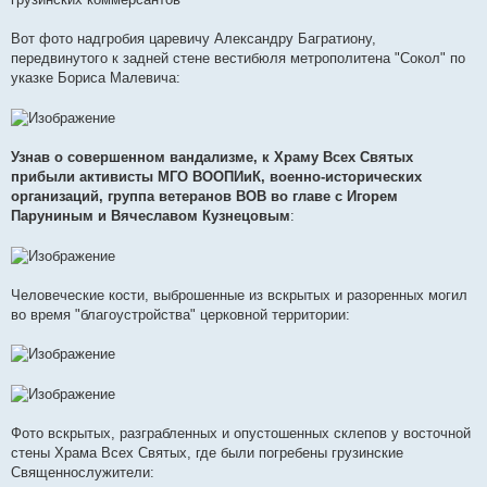
Вот фото надгробия царевичу Александру Багратиону,
передвинутого к задней стене вестибюля метрополитена "Сокол" по
указке Бориса Малевича:
Узнав о совершенном вандализме, к Храму Всех Святых
прибыли активисты МГО ВООПИиК, военно-исторических
организаций, группа ветеранов ВОВ во главе с Игорем
Паруниным и Вячеславом Кузнецовым
:
Человеческие кости, выброшенные из вскрытых и разоренных могил
во время "благоустройства" церковной территории:
Фото вскрытых, разграбленных и опустошенных склепов у восточной
стены Храма Всех Святых, где были погребены грузинские
Священнослужители: