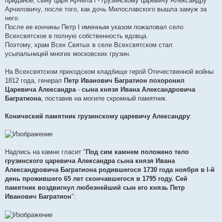
приданое, сыну царя Арчила l - грузинскому царевичу Александру
Арчиловичу, после того, как дочь Милославского вышла замуж за
него.
После ее кончины Петр I именным указом пожаловал село
Всехсвятское в полную собственность вдовца.
Поэтому, храм Всех Святых в селе Всехсвятском стал
усыпальницей многих московских грузин.
На Всехсвятском приходском кладбище герой Отечественной войны
1812 года, генерал
Петр Иванович Багратион похоронил
Царевича Александра
-
сына князя Ивана Александровича
Багратиона
, поставив на могиле скромный памятник.
Конический памятник грузинскому царевичу Александру
:
Надпись на камне гласит "
Под сим камнем положено тело
грузинского царевича Александра сына князя Ивана
Александровича Багратиона родившегося 1730 года ноября в I-й
день прожившего 65 лет скончавшегося в 1795 году. Сей
памятник воздвигнул любезнейший сын его князь Петр
Иванович Багратион
":