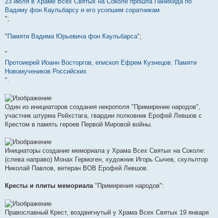
23 июля в Храме Всех Святых на Соколе прошла Панихида по
Вадиму фон Каульбарсу и его усопшим соратникам
";
"
Памяти Вадима Юрьевича фон Каульбарса
";
"
Протоиерей Иоанн Восторгов, епископ Ефрем Кузнецов. Памяти
Новомучеников Российских
".
Один из инициаторов создания некрополя "Примирение народов",
участник штурма Рейхстага, гвардии полковник Ерофей Левшов с
Крестом в память героев Первой Мировой войны.
Инициаторы создание мемориала у Храма Всех Святых на Соколе:
(слева направо) Монах Гермоген, художник Игорь Сычев, скульптор
Николай Павлов, ветеран ВОВ Ерофей Левшов.
Кресты и плиты мемориала
"Примирения народов":
Православный Крест, воздвигнутый у Храма Всех Святых 19 января