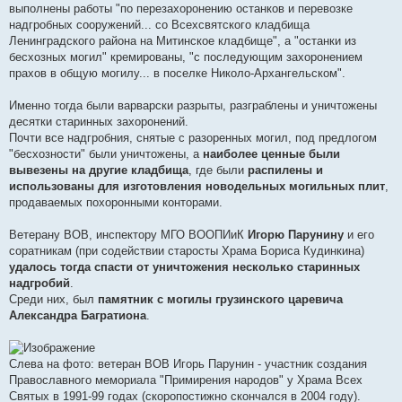
выполнены работы "по перезахоронению останков и перевозке
надгробных сооружений... со Всехсвятского кладбища
Ленинградского района на Митинское кладбище", а "останки из
бесхозных могил" кремированы, "с последующим захоронением
прахов в общую могилу... в поселке Николо-Архангельском".
Именно тогда были варварски разрыты, разграблены и уничтожены
десятки старинных захоронений.
Почти все надгробния, снятые с разоренных могил, под предлогом
"бесхозности" были уничтожены, а
наиболее ценные были
вывезены на другие кладбища
, где были
распилены и
использованы для изготовления новодельных могильных плит
,
продаваемых похоронными конторами.
Ветерану ВОВ, инспектору МГО ВООПИиК
Игорю Парунину
и его
соратникам (при содействии старосты Храма Бориса Кудинкина)
удалось тогда спасти от уничтожения несколько старинных
надгробий
.
Среди них, был
памятник с могилы грузинского царевича
Александра Багратиона
.
Слева на фото: ветеран ВОВ Игорь Парунин - участник создания
Православного мемориала "Примирения народов" у Храма Всех
Святых в 1991-99 годах (скоропостижно скончался в 2004 году).