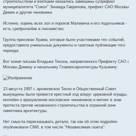
строительством и взятками оказались замешаны супрефект
муниципалитета "Сокол" Зинаида Гаврилова, префект САО Москвы
Демин и другие чиновники.
Истинно, корень всех зол и пороков Малевича и его подельников -
есть сребролюбие и лихоимство.
Группа прихожан Храма, которые были участниками тех событий,
предоставила уникальные документы и газетные публикации того
периода.
Вот копия письма Владыки Тихона, направленного Префекту САО г.
Москвы Демину и начальнику Главмосархитектуры Кузьмину:
13 августа 1997 г. архиепископ Тихон и Общественный Совет
вынуждены были провести крестный ход вокруг церковной ограды,
молебен о вразумлении московских чиновников и митинг в знак
протеста против незаконного строительства в охранной зоне
памятника архитектуры.
Нет смысла пересказывать детали, так как об этом подробно
опубликовали СМИ, в том числе "Независимая газета":