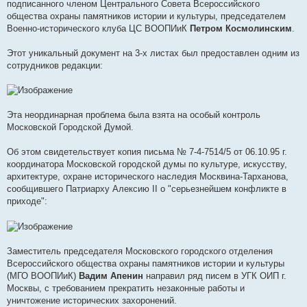
подписанного членом Центрального Совета Всероссийского
общества охраны памятников истории и культуры, председателем
Военно-исторического клуба ЦС ВООПИиК
Петром Космолинским
.
Этот уникальный документ на 3-х листах был предоставлен одним из
сотрудников редакции:
Эта неординарная проблема была взята на особый контроль
Московской Городской Думой.
Об этом свидетельствует копия письма № 7-4-7514/5 от 06.10.95 г.
координатора Московской городской думы по культуре, искусству,
архитектуре, охране исторического наследия Москвина-Тарханова,
сообщившего Патриарху Алексию II о "серьезнейшем конфликте в
приходе":
Заместитель председателя Московского городского отделения
Всероссийского общества охраны памятников истории и культуры
(МГО ВООПИиК)
Вадим Апенин
направил ряд писем в УГК ОИП г.
Москвы, с требованием прекратить незаконные работы и
уничтожение исторических захоронений.