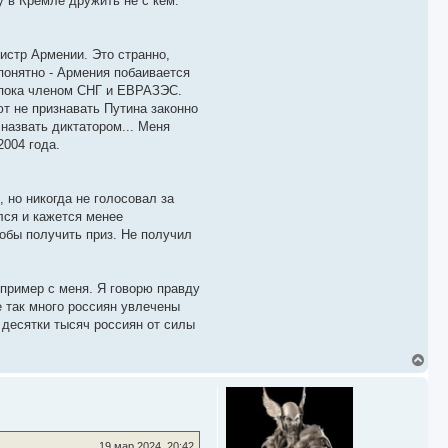
у в Кремле дружить не с кем.
истр Армении. Это странно,
понятно - Армения побаивается
я пока членом СНГ и ЕВРАЗЭС.
т не признавать Путина законно
 назвать диктатором... Меня
2004 года.
, но никогда не голосовал за
лся и кажется менее
тобы получить приз. Не получил
 пример с меня. Я говорю правду
е так много россиян увлечены
 десятки тысяч россиян от силы
В
е
р
н
у
т
ь
19 мар 2024, 20:42