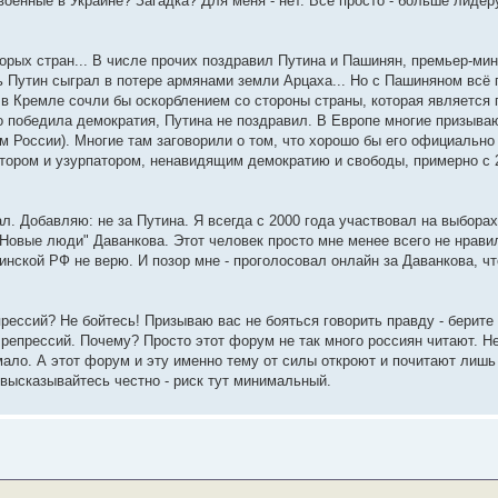
военные в Украине? Загадка? Для меня - нет. Всё просто - больше лидер
орых стран... В числе прочих поздравил Путина и Пашинян, премьер-мин
ь Путин сыграл в потере армянами земли Арцаха... Но с Пашиняном всё 
 в Кремле сочли бы оскорблением со стороны страны, которая являетс
о победила демократия, Путина не поздравил. В Европе многие призываю
ем России). Многие там заговорили о том, что хорошо бы его официально
татором и узурпатором, ненавидящим демократию и свободы, примерно с 
л. Добавляю: не за Путина. Я всегда с 2000 года участвовал на выборах
 "Новые люди" Даванкова. Этот человек просто мне менее всего не нрави
нской РФ не верю. И позор мне - проголосовал онлайн за Даванкова, ч
рессий? Не бойтесь! Призываю вас не бояться говорить правду - берите
х репрессий. Почему? Просто этот форум не так много россиян читают. Н
 мало. А этот форум и эту именно тему от силы откроют и почитают лишь
 высказывайтесь честно - риск тут минимальный.