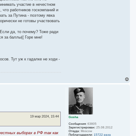
ринимать участие в нечестном
, что работников госкомпаний и
ать за Путина - поэтому явка
горически не готовы участвовать
 Если да, то почему? Тоже ради
я за баллы(( Горе мне!
сов. Тут уж к гадалке не ходи -
В
е
р
н
у
т
ь
с
я
19 мар 2024, 15:44
к
Gosha
н
Сообщения:
63805
а
Зарегистрирован:
25.08.2012
ч
Откуда:
Moscow
честных выборах в РФ так как
а
Поблагодарили:
15722 раза