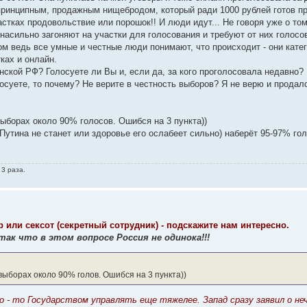
принципным, продажным нищебродом, который ради 1000 рублей готов п
стках продовольствие или порошок!! И люди идут... Не говоря уже о том
насильно загоняют на участки для голосования и требуют от них голосов
ом ведь все умные и честные люди понимают, что происходит - они кате
ках и онлайн.
инской РФ? Голосуете ли Вы и, если да, за кого проголосовала недавно?
суете, то почему? Не верите в честность выборов? Я не верю и продалс
выборах около 90% голосов. Ошибся на 3 пункта))
Путина не станет или здоровье его ослабеет сильно) наберёт 95-97% голо
 3 раза.
или сексот (секретный сотрудник) - подскажите нам интересно.
ак что в этом вопросе Россия не одинока!!!
выборах около 90% голов. Ошибся на 3 пункта))
о - то Государством управлять еще тяжелее. Запад сразу заявил о не