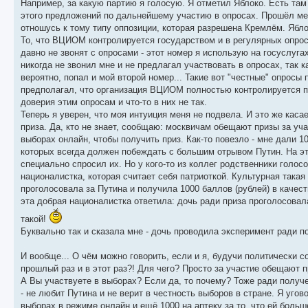
Например, за какую партию я голосую. Я отметил Яблоко. Есть там
этого предложений по дальнейшему участию в опросах. Прошёл меся
отношусь к тому типу оппозиции, которая разрешена Кремлём. Ябло
То, что ВЦИОМ контролируется государством и в регулярных опрос
давно не звонят с опросами - этот номер я использую на госуслуга
никогда не звонил мне и не предлагал участвовать в опросах, так ка
вероятно, попал и мой второй номер... Такие вот "честные" опро
предполагал, что организация ВЦИОМ полностью контролируется пу
доверия этим опросам и что-то в них не так.
Теперь я уверен, что моя интуиция меня не подвела. И это же касае
приза. Да, кто не знает, сообщаю: москвичам обещают призы за уча
выборах онлайн, чтобы получить приз. Как-то повезло - мне дали 10
которых всегда должен побеждать с большим отрывом Путин. На это
специально спросил их. Но у кого-то из коллег родственники голос
националистка, которая считает себя патриоткой. Культурная такая
проголосовала за Путина и получила 1000 баллов (рублей) в качест
эта добрая националистка ответила: дочь ради приза проголосовала
такой!
Буквально так и сказала мне - дочь проводила эксперимент ради по
И вообще... О чём можно говорить, если и я, будучи политически 
прошлый раз и в этот раз?! Для чего? Просто за участие обещают п
А Вы участвуете в выборах? Если да, то почему? Тоже ради получен
- не любит Путина и не верит в честность выборов в стране. Я угов
выборах в режиме онлайн и ещё 1000 на аптеку за то, что ей больш