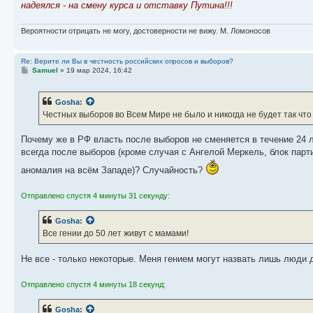
надеялся - на смену курса и отставку Путина!!!
Вероятности отрицать не могу, достоверности не вижу. М. Ломоносов
Re: Верите ли Вы в честность российских опросов и выборов?
С
Samuel
»
19 мар 2024, 16:42
о
о
б
Gosha
:
щ
е
Честных выборов во Всем Мире не было и никогда не будет так что 
н
и
е
Почему же в РФ власть после выборов не сменяется в течение 24 л
всегда после выборов (кроме случая с Ангелой Меркель, блок парт
аномалия на всём Западе)? Случайность?
Отправлено спустя 4 минуты 31 секунду:
Gosha
:
Все гении до 50 лет живут с мамами!
Не все - только некоторые. Меня гением могут назвать лишь люди д
Отправлено спустя 4 минуты 18 секунд:
Gosha
: