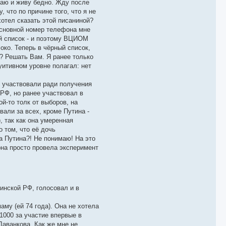
ваю и живу бедно. Жду после
что по причине того, что я не
хотел сказать этой писаниной?
основной номер телефона мне
ый список - и поэтому ВЦИОМ
локо. Теперь в чёрный список,
? Решать Вам. Я ранее только
уитивном уровне полагал: нет
се участвовали ради получения
 РФ, но ранее участвовал в
ой-то толк от выборов, на
али за всех, кроме Путина -
, так как она умеренная
о том, что её дочь
за Путина?! Не понимаю! На это
она просто провела эксперимент
инской РФ, голосовал и в
аму (ей 74 года). Она не хотела
 1000 за участие впервые в
Даванкова. Как же мне не