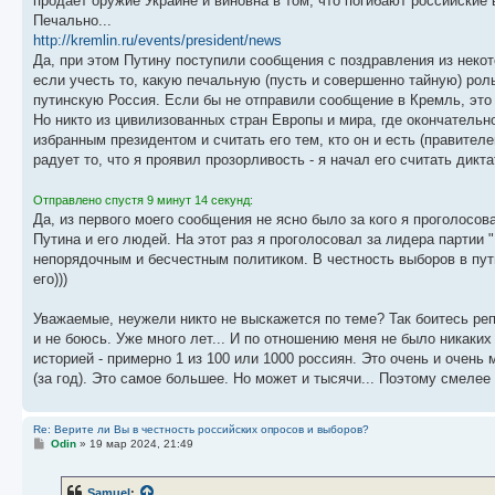
продаёт оружие Украине и виновна в том, что погибают российские 
Печально...
http://kremlin.ru/events/president/news
Да, при этом Путину поступили сообщения с поздравления из некот
если учесть то, какую печальную (пусть и совершенно тайную) рол
путинскую Россия. Если бы не отправили сообщение в Кремль, это
Но никто из цивилизованных стран Европы и мира, где окончательн
избранным президентом и считать его тем, кто он и есть (правител
радует то, что я проявил прозорливость - я начал его считать дик
Отправлено спустя 9 минут 14 секунд:
Да, из первого моего сообщения не ясно было за кого я проголосова
Путина и его людей. На этот раз я проголосовал за лидера партии
непорядочным и бесчестным политиком. В честность выборов в пути
его)))
Уважаемые, неужели никто не выскажется по теме? Так боитесь реп
и не боюсь. Уже много лет... И по отношению меня не было никаки
историей - примерно 1 из 100 или 1000 россиян. Это очень и очень
(за год). Это самое большее. Но может и тысячи... Поэтому смелее
Re: Верите ли Вы в честность российских опросов и выборов?
С
Odin
»
19 мар 2024, 21:49
о
о
б
Samuel
: