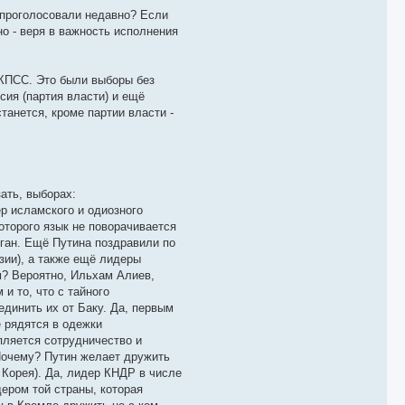
о проголосовали недавно? Если
но - веря в важность исполнения
 КПСС. Это были выборы без
ия (партия власти) и ещё
танется, кроме партии власти -
ать, выборах:
ер исламского и одиозного
оторого язык не поворачивается
оган. Ещё Путина поздравили по
зии), а также ещё лидеры
м? Вероятно, Ильхам Алиев,
и то, что с тайного
динить их от Баку. Да, первым
 рядятся в одежки
пляется сотрудничество и
Почему? Путин желает дружить
 Корея). Да, лидер КНДР в числе
ером той страны, которая