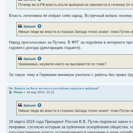
щ
е
Почему же в РФ власть после выборов не сменяется в течение 24 л
н
и
е
Власть легитимна её избрал себе народ. Встречный вопрос почему
Samuel
:
Умные люди во власти в странах Запада точно знают: пока Путин жи
Народ проголосовал за Путина. В ФРГ за подобное в интернете пр
годового дохода (декларацию подаете).
Samuel
:
Уважаемые, неужели никто не выскажется по теме?
За такую тему в Германии минимум уволили с работы без права тр
Re: Верите ли Вы в честность российских опросов и выборов?
С
Pluton
»
19 мар 2024, 22:31
о
о
б
Samuel
:
щ
е
Умные люди во власти в странах Запада точно знают: пока Путин жи
н
и
е
18 марта 2019 года Президент России В.В. Путин подписал закон о
поправки, согласно которым за публичное оскорбление общества, 
государственную власть устанавливается наказание в виде штрафа 