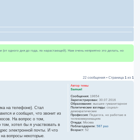
(от одного дня до года, по нарастающей). Нам очень неприятно это делать, но
22 сообщения • Страница
1
из
1
Автор темы
Samuel
Сообщения:
19654
Зарегистрирован:
30.07.2016
Образование:
высшее гуманитарное
мка на телефоне). Стал
Политические взгляды:
социал-
демократические
авился и сообщил, что звонит из
Профессия:
Педагога, но работаю в
осов. На вопрос о том,
телекоммуникациях
Откуда:
Москва
 том, хотел бы я участвовать в
Поблагодарили:
587 раз
дрес электронной почты. И что
Возраст:
52
 на вопросы некоторые.