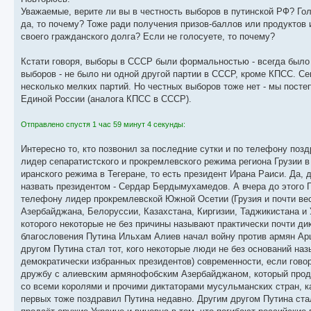
Уважаемые, верите ли вы в честность выборов в путинской РФ? Гол
да, то почему? Тоже ради получения призов-баллов или продуктов и
своего гражданского долга? Если не голосуете, то почему?
Кстати говоря, выборы в СССР были формальностью - всегда было 
выборов - не было ни одной другой партии в СССР, кроме КПСС. С
несколько мелких партий. Но честных выборов тоже нет - мы постеп
Единой России (аналога КПСС в СССР).
Отправлено спустя 1 час 59 минут 4 секунды:
Интересно то, кто позвонил за последние сутки и по телефону позд
лидер сепаратистского и прокремлевского режима региона Грузии в 
иранского режима в Тегеране, то есть президент Ирана Раиси. Да,
назвать президентом - Сердар Бердымухамедов. А вчера до этого 
телефону лидер прокремлевской Южной Осетии (Грузия и почти вес
Азербайджана, Белоруссии, Казахстана, Киргизии, Таджикистана и
которого некоторые не без причины называют практически почти ди
благословения Путина Ильхам Алиев начал войну против армян Арц
другом Путина стал тот, кого некоторые люди не без оснований н
демократически избранных президентов) современности, если говор
дружбу с алиевским армянофобским Азербайджаном, который прода
со всеми королями и прочими диктаторами мусульманских стран, ка
первых тоже поздравил Путина недавно. Другим другом Путина ста