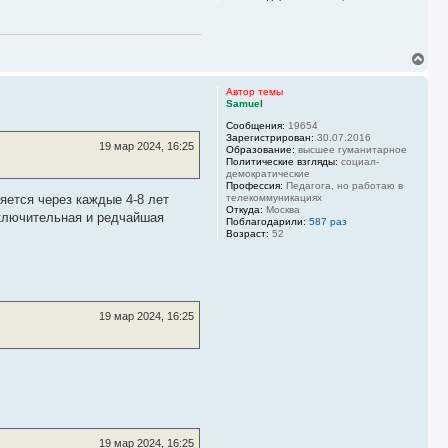
л
у
В
е
р
Автор темы
н
Samuel
у
Сообщения:
19654
т
Зарегистрирован:
30.07.2016
ь
19 мар 2024, 16:25
Образование:
высшее гуманитарное
с
Политические взгляды:
социал-
я
демократические
к
Профессия:
Педагога, но работаю в
н
яется через каждые 4-8 лет
телекоммуникациях
Откуда:
Москва
а
сключительная и редчайшая
Поблагодарили:
587 раз
ч
Возраст:
52
а
л
у
19 мар 2024, 16:25
19 мар 2024, 16:25