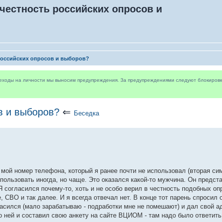
 честность российских опросов и
 российских опросов и выборов?
реходы на личности мы выносим предупреждения. За предупреждениями следуют блокировки 
в и выборов?
⇐
Беседка
 мой номер телефона, который я ранее почти не использовал (вторая си
использовать иногда, но чаще. Это оказался какой-то мужчина. Он предст
согласился почему-то, хоть и не особо верил в честность подобных опр
 СВО и так далее. И я всегда отвечал нет. В конце тот парень спросил о
ласился (мало зарабатываю - подработки мне не помешают) и дал свой а
 ней и составил свою анкету на сайте ВЦИОМ - там надо было ответить