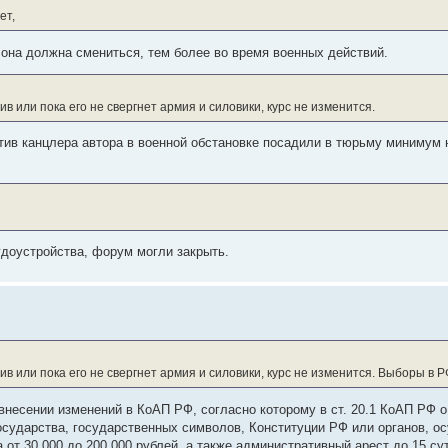
ет,
 она должна смениться, тем более во время военных действий.
в или пока его не свергнет армия и силовики, курс не изменится.
отив канцлера автора в военной обстановке посадили в тюрьму минимум 
удоустройства, форум могли закрыть.
в или пока его не свергнет армия и силовики, курс не изменится. Выборы в Р
 внесении изменений в КоАП РФ, согласно которому в ст. 20.1 КоАП РФ 
государства, государственных символов, Конституции РФ или органов,
от 30 000 до 200 000 рублей, а также административный арест до 15 сут