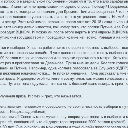
 и вопрос о материальном положении - отметил я то, что мало зарабаты
ц... И мне так и не предложили ни одного опроса. Почему? Предположу, 
ко - это не кощерная оппозиция для Кремля. Почти запрещенная. Что я 
ах приглашаются участвовать лишь те, кто устраивает власть. На мой 
х и всюду. Этот мой номер, вероятно, попал уже лет 20-18 назад в чёрн
к этот номер давно известен, как номер того, кто против Путина и за Яб
сы проводит ВЦИОМ. И можно ли после этого верить в эти опросы ВЦИОМа
тинским государством и проводится крайне не честно. Раньше я на инт
тся и выборов. У нас на работе никто не верит в честность выборов - в
стие в голосовании онлайн. Я уже давно не верю в честность выборов в
00 баллов и я их использовал для покупки проездного в метро. Хоть как
т раз я проголосовал за Даванкова. Приза мне не дали. Коллеги голосов
овали за Путина. Например, одна коллега голосовала за Слуцкого (ЛДПР)
 и вежливая националистка... Не плохая женщина... Она рассказала мне 
ве приза. Я доверяю этой коллеге и возмутился: как можно голосовать 
 за Путина - она подумала, что так есть больший шанс выиграть приз - 
лучения приза. И смех и грех, что называется.
сознательным человеком и совершенно не веря в честность выборов в пут
риз... Нищета задолбала((
ия приза? Совесть меня мучает - я уговорил участвовать в выборах и м
орил её, сообщив ей, что ей дадут гарантированно 2000 баллов (рублей):
е 60 лет. Она купилась на мои уговоры и тоже онлайн проголосовала за 