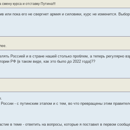
 смену курса и отставку Путина!!!
в или пока его не свергнет армия и силовики, курс не изменится. Выбо
лее.
влять Россией и в стране нашей столько проблем, а теперь регулярно 
ории РФ (в таком виде, как это было до 2022 года)??
ы.
оссии - с путинским этапом и с тем, во что превращены этим правителе
тие в теме - ответить на вопросы, которые я поставил в первом сообщ