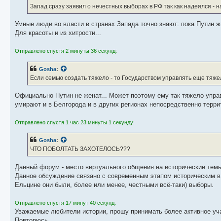
Запад сразу заявил о нечестных выборах в РФ так как надеялся - на
Умные люди во власти в странах Запада точно знают: пока Путин жи
Для красоты и из хитрости...
Отправлено спустя 2 минуты 36 секунд:
Gosha
:
Если семью создать тяжело - то Государством управлять еще тяже
Официально Путин не женат... Может поэтому ему так тяжело упра
умирают и в Белгорода и в других регионах непосредственно террит
Отправлено спустя 1 час 23 минуты 1 секунду:
Gosha
:
ЧТО ПОБОЛТАТЬ ЗАХОТЕЛОСЬ???
Данный форум - место виртуального общения на исторические тем
Данное обсуждение связано с современным этапом историческим в Р
Ельцине они были, более или менее, честными всё-таки) выборы.
Отправлено спустя 17 минут 40 секунд:
Уважаемые любители истории, прошу принимать более активное учас
Повторюсь.