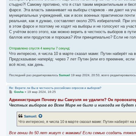
стыдно?! Самому противно, что я стал таким меркантильным и бес
фарсе. Эта власть заманивает на выборы стариков - им дают на уча
муниципальных учреждений, как и всех военных практически почти 
реальная, как я думаю, составляет около 20% избирателей. При эт
в этом фарсе и поэтому не ходят на выборы и не голосуют на участ
С учётом всего этого, как можно верить в честность выборов в пут
баллов или продуктов и порошка? Или принципиально? Если не голо
Отправлено спустя 4 минуты 7 секунд:
Что интересно, я числа 10 в марте сказал маме: Путин наберёт на 
Предсказываю наперёд: через 7 лет Путин (или его преемник, если 
всё ясно, как день.
Последний раз редактировалось
Samuel
19 мар 2024, 20:53, всего редактировалось
Re: Верите ли Вы в честность российских опросов и выборов?
С
Gosha
»
19 мар 2024, 16:25
о
о
Администрация Почему вы Самуэля не удалите? Он провокатор 
б
Честных выборов во Всем Мире не было и никогда не будет т
щ
е
н
Samuel
:
и
е
Что интересно, я числа 10 в марте сказал маме: Путин наберёт на 
Все гении до 50 лет живут с мамами! Если семью создать тяжел