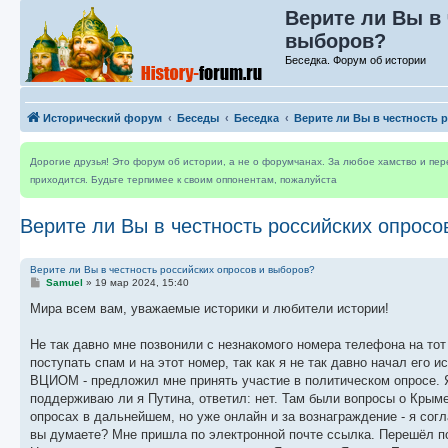
Верите ли Вы в
выборов?
Беседка. Форум об истории
Исторический форум
Беседы
Беседка
Верите ли Вы в честность
Дорогие друзья! Это форум об истории, а не о форумчанах. За любое хамство и пе
приходится. Будьте терпимее к своим оппонентам, пожалуйста
Верите ли Вы в честность российских опросо
Верите ли Вы в честность российских опросов и выборов?
С
Samuel
»
19 мар 2024, 15:40
о
о
Мира всем вам, уважаемые историки и любители истории!
б
щ
е
Не так давно мне позвонили с незнакомого номера телефона на тот
н
поступать спам и на этот номер, так как я не так давно начал его 
и
е
ВЦИОМ - предложил мне принять участие в политическом опросе. Я 
поддерживаю ли я Путина, ответил: нет. Там были вопросы о Крыме,
опросах в дальнейшем, но уже онлайн и за вознаграждение - я сог
вы думаете? Мне пришла по электронной почте ссылка. Перешёл по