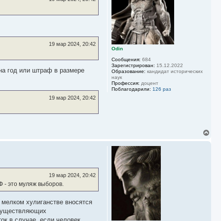
с
я
к
н
а
ч
19 мар 2024, 20:42
а
Odin
л
у
Сообщения:
684
Зарегистрирован:
15.12.2022
на год или штраф в размере
Образование:
кандидат исторических
наук
Профессия:
доцент
Поблагодарили:
126 раз
19 мар 2024, 20:42
В
е
р
н
у
т
ь
19 мар 2024, 20:42
с
Ф - это муляж выборов.
я
к
н
о мелком хулиганстве вносятся
а
 осуществляющих
ч
ок в случае, если человек