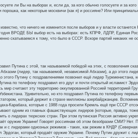
осуете ли Вы на выборах и, если да, за кого обычно голосуете и за ког
 порошка, как некоторые москвичи (как я) и россияне? Или принципиаль
известно, что ничего не изменится после выборов и у власти останется
егодня ВРОДЕ БЫ выбор есть на выборах: есть КПРФ, ЛДПР, Единая Росс
енно скатываемся к тому, что было в СССР. Вскоре партий никаких не ос
равил Путина с этой, так называемой победой на этих, с позволения сказ
Абхазии (лидер, так называемой, независимой Абхазии), а до этого лид
 до этого Путину с поздравлениями позвонил ещё лидер Туркменистана, к
Путина по телефону поздравил его друг и почти открытый исламист Эрд
ь мир считают эту территорию оккупированной Россией территорией Гру
 Узбекистана. Удивительно, но кто поздравил Путина по телефону первы
ктатором, который держит в страхе миллионы азербайджанцев. Вспомним 
аха-Карабаха, которые с 1988 года просили Кремль ещё при СССР отсое
азывают одним из главных фашиствующих лидеров (которые, правда, тоже
ить о лидерах тюркских стран. При этом путинская Россия активно укре
ёт оружие Украине! Говорят россиянам об этом безобразии СМИ? Нет. 
к и с лидерами одиозных режимов - таких, как режим в КНДР (Северная
л Эрдоган, который продаёт оружие Украине. Почему Путин дружит с лид