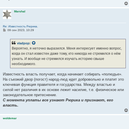
Marshal
Re: Известность Рюрика.
С
09 сен 2023, 10:29
о
о
б
vladpop
:
щ
е
Вероятно, я неточно выразился. Меня интересует именно вопрос,
н
когда он стал известен даже тому, кто никогда не стремился о нём
и
е
узнать. И вообще не стремился изучать историю свыше
необходимого.
Известность власть получает, когда начинает собирать «полюдье».
На съезжий двор (погост) народ-люд идет добровольно и платит это
ключевая функция правителя и государства. Между властью и
силой нет различия в их основе лежит насилие, т.е. физическое или
законодательное притеснение.
С момента уплаты все узнают Рюрика и признают, его
власть.
woldemar