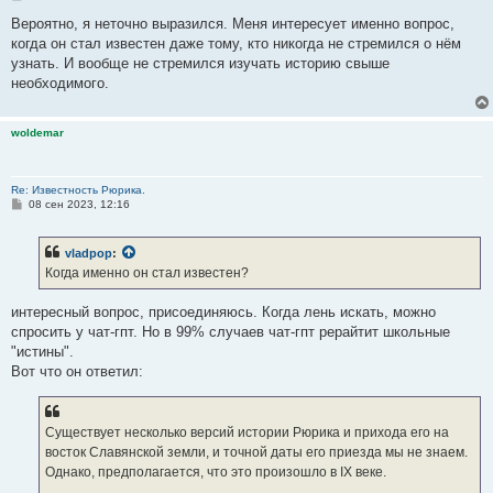
о
о
Вероятно, я неточно выразился. Меня интересует именно вопрос,
б
когда он стал известен даже тому, кто никогда не стремился о нём
щ
е
узнать. И вообще не стремился изучать историю свыше
н
необходимого.
и
е
woldemar
Re: Известность Рюрика.
С
08 сен 2023, 12:16
о
о
б
vladpop
:
щ
е
Когда именно он стал известен?
н
и
е
интересный вопрос, присоединяюсь. Когда лень искать, можно
спросить у чат-гпт. Но в 99% случаев чат-гпт рерайтит школьные
"истины".
Вот что он ответил:
Существует несколько версий истории Рюрика и прихода его на
восток Славянской земли, и точной даты его приезда мы не знаем.
Однако, предполагается, что это произошло в IX веке.