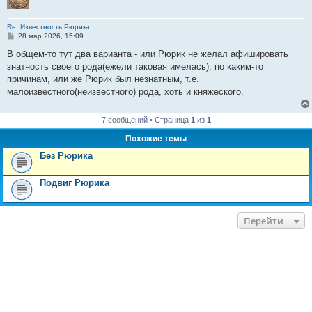
Re: Известность Рюрика.
С
28 мар 2026, 15:09
о
о
В общем-то тут два варианта - или Рюрик не желал афишировать
б
знатность своего рода(ежели таковая имелась), по каким-то
щ
е
причинам, или же Рюрик был незнатным, т.е.
н
малоизвестного(неизвестного) рода, хоть и княжеского.
и
е
7 сообщений • Страница
1
из
1
Похожие темы
Без Рюрика
Подвиг Рюрика
Перейти