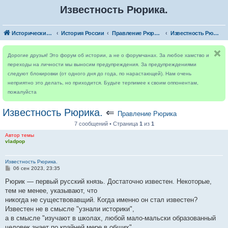
Известность Рюрика.
Исторический форум
История России
Правление Рюрика
Известность Рюрика.
Дорогие друзья! Это форум об истории, а не о форумчанах. За любое хамство и
переходы на личности мы выносим предупреждения. За предупреждениями
следуют блокировки (от одного дня до года, по нарастающей). Нам очень
неприятно это делать, но приходится. Будьте терпимее к своим оппонентам,
пожалуйста
Известность Рюрика.
⇐
Правление Рюрика
7 сообщений • Страница
1
из
1
Автор темы
vladpop
Известность Рюрика.
С
06 сен 2023, 23:35
о
о
Рюрик — первый русский князь. Достаточно известен. Некоторые,
б
тем не менее, указывают, что
щ
е
никогда не существовавщий. Когда именно он стал известен?
н
Известен не в смысле "узнали историки",
и
е
а в смысле "изучают в школах, любой мало-мальски образованный
человек знает по крайней мере в общих"