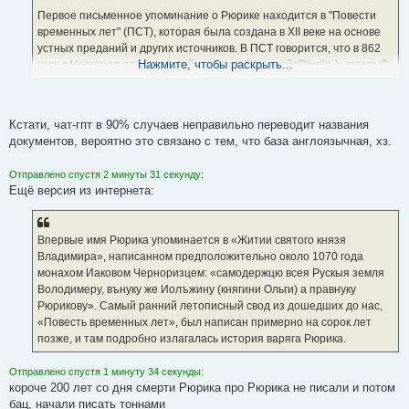
Первое письменное упоминание о Рюрике находится в "Повести
временных лет" (ПСТ), которая была создана в XII веке на основе
устных преданий и других источников. В ПСТ говорится, что в 862
Нажмите, чтобы раскрыть...
году в Новгород пришел "трейгер Рюрик" (рекрейтRiurikъ), который
стал править городом. Именно это упоминание Рюрика в ПСТ
считается первым упоминанием о нем в документе.
Кстати, чат-гпт в 90% случаев неправильно переводит названия
Стоит отметить, что историки продолжают исследовать историю
документов, вероятно это связано с тем, что база англоязычная, хз.
Рюрика и его прихода на восток Славянской земли. В настоящее
время существует множество теорий и гипотез о его роли в
Отправлено спустя 2 минуты 31 секунду:
формировании раннего русского государства.
Ещё версия из интернета:
Впервые имя Рюрика упоминается в «Житии святого князя
Владимира», написанном предположительно около 1070 года
монахом Иаковом Черноризцем: «самодержцю всея Рускыя земля
Володимеру, вънуку же Иолъжину (княгини Ольги) а правнуку
Рюрикову». Самый ранний летописный свод из дошедших до нас,
«Повесть временных лет», был написан примерно на сорок лет
позже, и там подробно излагалась история варяга Рюрика.
Отправлено спустя 1 минуту 34 секунды:
короче 200 лет со дня смерти Рюрика про Рюрика не писали и потом
бац, начали писать тоннами