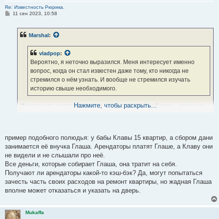
Re: Известность Рюрика.
С
11 сен 2023, 10:58
о
о
б
Marshal
:
щ
е
н
vladpop
:
и
е
Вероятно, я неточно выразился. Меня интересует именно
вопрос, когда он стал известен даже тому, кто никогда не
стремился о нём узнать. И вообще не стремился изучать
историю свыше необходимого.
Нажмите, чтобы раскрыть...
Известность власть получает, когда начинает собирать «полюдье».
На съезжий двор (погост) народ-люд идет добровольно и платит
это ключевая функция правителя и государства. Между властью и
силой нет различия в их основе лежит насилие, т.е. физическое или
пример подобного полюдья: у бабы Клавы 15 квартир, а сбором дани
законодательное притеснение.
занимается её внучка Глаша. Арендаторы платят Глаше, а Клаву они
С момента уплаты все узнают Рюрика и признают, его
не видели и не слышали про неё.
власть.
Все деньги, которые собирает Глаша, она тратит на себя.
Получают ли арендаторы какой-то кэш-бэк? Да, могут попытаться
зачесть часть своих расходов на ремонт квартиры, но жадная Глаша
вполне может отказаться и указать на дверь.
Mukaffa