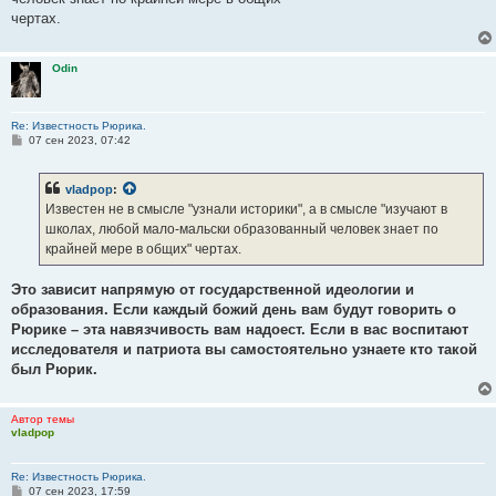
чертах.
Odin
Re: Известность Рюрика.
С
07 сен 2023, 07:42
о
о
б
vladpop
:
щ
е
Известен не в смысле "узнали историки", а в смысле "изучают в
н
школах, любой мало-мальски образованный человек знает по
и
е
крайней мере в общих" чертах.
Это зависит напрямую от государственной идеологии и
образования. Если каждый божий день вам будут говорить о
Рюрике – эта навязчивость вам надоест. Если в вас воспитают
исследователя и патриота вы самостоятельно узнаете кто такой
был Рюрик.
Автор темы
vladpop
Re: Известность Рюрика.
С
07 сен 2023, 17:59