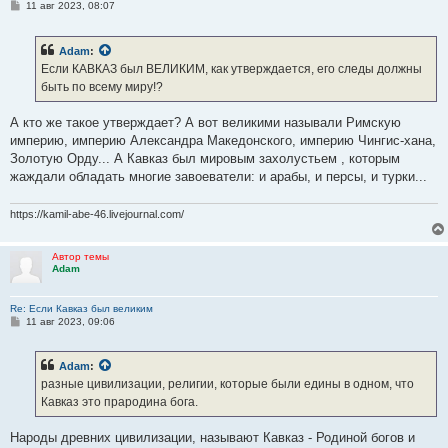
С
11 авг 2023, 08:07
о
о
б
Adam
:
щ
е
Если КАВКАЗ был ВЕЛИКИМ, как утверждается, его следы должны
н
быть по всему миру!?
и
е
А кто же такое утверждает? А вот великими называли Римскую
империю, империю Александра Македонского, империю Чингис-хана,
Золотую Орду... А Кавказ был мировым захолустьем , которым
жаждали обладать многие завоеватели: и арабы, и персы, и турки...
https://kamil-abe-46.livejournal.com/
Автор темы
Adam
Re: Если Кавказ был великим
С
11 авг 2023, 09:06
о
о
б
Adam
:
щ
е
разные цивилизации, религии, которые были едины в одном, что
н
Кавказ это прародина бога.
и
е
Народы древних цивилизации, называют Кавказ - Родиной богов и