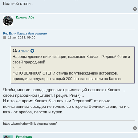
Великой степи..
Камиль Абэ
Re: Если Кавказ был великим
С
11 авг 2023, 09:50
о
о
б
Adam
:
щ
е
Народы древних цивилизации, называют Кавказ - Родиной богов и
н
своей прародиной
и
е
<…>
ФОТО ВЕЛИКОЙ СТЕПИ откуда по утверждению историков,
приходили регулярно каждый 200 лет завоеватели на Кавказ..
Якобы, многие народы древних цивилизаций называют Кавказ ...
своей прародиной (Египет, Греция, Рим?)...
И в то же время Кавказ был вечным "терпилой" от своих
воинственных соседей не только со стороны Великой степи, но и с
юга - от арабов, персов и турок.
https://kamil-abe-46.livejournal.com/
Fomalgaut