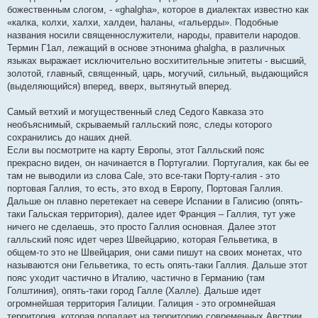
н
божественным слогом, - «ghalgha», которое в диалектах известно как
и
е
«калка, колхи, халхи, халдеи, hаланы, «гальерды». Подобные
названия носили священнослужители, народы, правители народов.
Термин Г1ал, лежащий в основе этнонима ghalgha, в различных
языках выражает исключительно восхитительные эпитеты - высший,
золотой, главный, священный, царь, могучий, сильный, выдающийся
(выделяющийся) вперед, вверх, вытянутый вперед.
Самый ветхий и могущественный след Седого Кавказа это
необъяснимый, скрываемый галльский пояс, следы которого
сохранились до наших дней.
Если вы посмотрите на карту Европы, этот Галльский пояс
прекрасно виден, он начинается в Португалии. Португалия, как бы ее
там не выводили из слова Cale, это все-таки Порту-галия - это
портовая Галлия, то есть, это вход в Европу, Портовая Галлия.
Дальше он плавно перетекает на севере Испании в Галисию (опять-
таки Гальская территория), далее идет Франция – Галлия, тут уже
ничего не сделаешь, это просто Галлия основная. Далее этот
галльский пояс идет через Швейцарию, которая Гельветика, в
общем-то это не Швейцария, они сами пишут на своих монетах, что
называются они Гельветика, то есть опять-таки Галлия. Дальше этот
пояс уходит частично в Италию, частично в Германию (там
Голштиния), опять-таки город Галле (Халле). Дальше идет
огромнейшая территория Галиции. Галиция - это огромнейшая
территория, которая попадает на территорию современных Австрии,