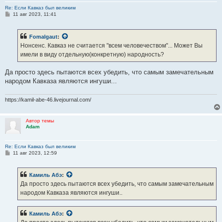
Re: Если Кавказ был великим
С
11 авг 2023, 11:41
о
о
б
Fomalgaut
:
щ
е
Нонсенс. Кавказ не считается "всем человечеством"... Может Вы
н
имели в виду отдельную(конкретную) народность?
и
е
Да просто здесь пытаются всех убедить, что самым замечательным
народом Кавказа являются ингуши...
https://kamil-abe-46.livejournal.com/
Автор темы
Adam
Re: Если Кавказ был великим
С
11 авг 2023, 12:59
о
о
б
Камиль Абэ
:
щ
е
Да просто здесь пытаются всех убедить, что самым замечательным
н
народом Кавказа являются ингуши..
и
е
Камиль Абэ
: