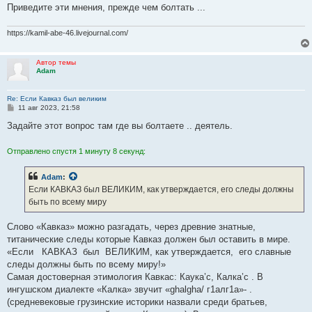
Приведите эти мнения, прежде чем болтать ...
https://kamil-abe-46.livejournal.com/
Автор темы
Adam
Re: Если Кавказ был великим
С
11 авг 2023, 21:58
о
о
Задайте этот вопрос там где вы болтаете .. деятель.
б
щ
е
Отправлено спустя 1 минуту 8 секунд:
н
и
е
Adam
:
Если КАВКАЗ был ВЕЛИКИМ, как утверждается, его следы должны
быть по всему миру
Слово «Кавказ» можно разгадать, через древние знатные,
титанические следы которые Кавказ должен был оставить в мире.
«Если КАВКАЗ был ВЕЛИКИМ, как утверждается, его славные
следы должны быть по всему миру!»
Самая достоверная этимология Кавкас: Каука’с, Калка’с . В
ингушском диалекте «Калка» звучит «ghalgha/ г1алг1а»- .
(средневековые грузинские историки назвали среди братьев,