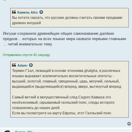
о
о
б
Камиль Абэ
:
щ
е
Вы хотите сказать, что русские должны считать своими предками
н
древних ингушей
и
е
Ингуши сохранили древнейщее общее самоназвание далёких
предков… которых на всех языках мира назвали первыми главными
… читай внимательно тему
Отправлено спустя 41 секунду:
Adam
:
Термин Г1ал, лежащий в основе этнонима ghalgha, в различных
языках выражает исключительно восхитительные эпитеты -
высший, золотой, главный, священный, царь, могучий, сильный,
выдающийся (выделяющийся) вперед, вверх, вытянутый вперед.
Самый ветхий и могущественный след Седого Кавказа это
необъяснимый, скрываемый галльский пояс, следы которого
сохранились до наших дней.
Если вы посмотрите на карту Европы, этот Галльский пояс
Камиль Абэ