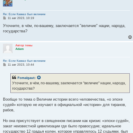
Re: Если Кавказ был великим
С
11 авг 2023, 10:19
о
о
Уточните, в чём, по-вашему, заключается "величие" нации, народа,
б
государства?
щ
е
н
и
Автор темы
е
Adam
Re: Если Кавказ был великим
С
11 авг 2023, 10:44
о
о
б
Fomalgaut
:
щ
е
Уточните, в чём, по-вашему, заключается "величие" нации, народа,
н
государства?
и
е
Вообще то тема о Величии истории всего человечества, «о эпохе
судей» которую не изучают в официальной «истории» для тиранов,
рабов,
Но она присутствует в священном писании как кризис «эпохи судей»,
закат неизвестной цивилизации где было правосудие; идеальное
государство 12 градья колен, которое управлялось 12 судьями, был