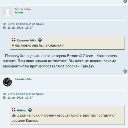
Автор темы
Adam
Re: Если Кавказ был великим
С
11 авг 2023, 18:17
о
о
б
Камиль Абэ
:
щ
е
А насколько она была славная?
н
и
е
. Попробуйте оценить свою историю Великой Степи.. Кавказскую
оценить Вам явно знания не хватает. Вы даже не поняли почему
евроцентристы противопоставляют россиян Кавказу
Камиль Абэ
Re: Если Кавказ был великим
С
11 авг 2023, 18:37
о
о
б
Adam
:
щ
е
Вы даже не поняли почему евроцентристы противопоставляют
н
россиян Кавказу
и
е