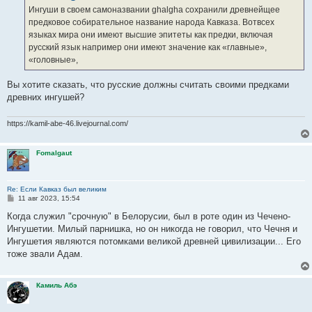
е
Ингуши в своем самоназвании ghalgha сохранили древнейщее
н
предковое собирательное название народа Кавказа. Вотвсех
и
е
языках мира они имеют высшие эпитеты как предки, включая
русский язык например они имеют значение как «главные»,
«головные»,
Вы хотите сказать, что русские должны считать своими предками
древних ингушей?
https://kamil-abe-46.livejournal.com/
Fomalgaut
Re: Если Кавказ был великим
С
11 авг 2023, 15:54
о
о
Когда служил "срочную" в Белорусии, был в роте один из Чечено-
б
Ингушетии. Милый парнишка, но он никогда не говорил, что Чечня и
щ
е
Ингушетия являются потомками великой древней цивилизации... Его
н
тоже звали Адам.
и
е
Камиль Абэ