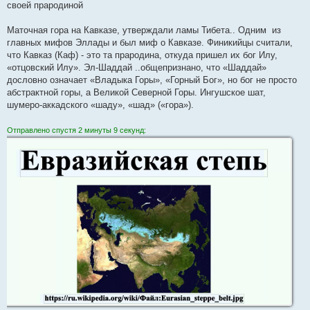
своей прародиной
Маточная гора на Кавказе, утверждали ламы Тибета.. Одним из
главных мифов Эллады и был миф о Кавказе. Финикийцы считали,
что Кавказ (Каф) - это та прародина, откуда пришел их бог Илу,
«отцовский Илу». Эл-Шаддай ..общепризнано, что «Шаддай»
дословно означает «Владыка Горы», «Горный Бог», но бог не просто
абстрактной горы, а Великой Северной Горы. Ингушское шат,
шумеро-аккадского «шаду», «шад» («гора»).
Отправлено спустя 2 минуты 9 секунд: