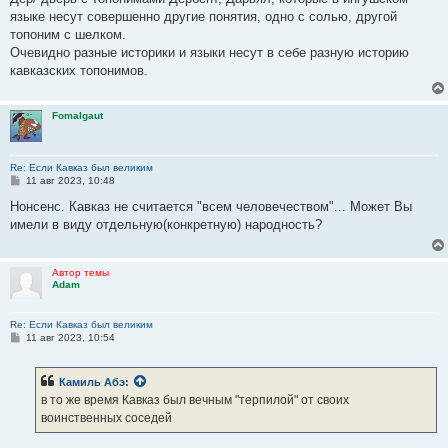
языке несут совершенно другие понятия, одно с солью, другой
топоним с шелком.
Очевидно разные историки и языки несут в себе разную историю
кавказских топонимов.
Fomalgaut
Re: Если Кавказ был великим
С
11 авг 2023, 10:48
о
о
Нонсенс. Кавказ не считается "всем человечеством"... Может Вы
б
имели в виду отдельную(конкретную) народность?
щ
е
н
и
Автор темы
е
Adam
Re: Если Кавказ был великим
С
11 авг 2023, 10:54
о
о
б
Камиль Абэ
:
щ
е
в то же время Кавказ был вечным "терпилой" от своих
н
воинственных соседей
и
е