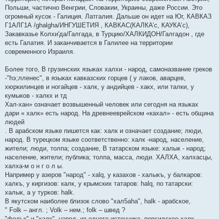
Польши, частично Венгрии, Словакии, Украины, даже России. Это
огромный кусок - Галиция. Латгалия. Дальше он идет на Юг, КАВКАЗ
Г1АЛГ1А /ghalgha/ИНГУШЕТИЯ , КАВКАС(КАЛКА’с, КАУКА’с),
Закавказье Колхи'да/Галгада, в Турцию/ХАЛКИДОН/Галгадон , где
есть Галатия. И заканчивается в Галилее на территории
современного Израиля.
Более того, В грузинских языках халхи - народ, самоназвание греков
-"hэ;лленес", в языках кавказских горцев ( у лаков, аварцев,
хюркилинцев и ногайцев - халк, у андийцев - хакх, или талки, у
кумыков - халкх и тд
Хал-хан» означает возвышенный человек или сегодня на языках
дари « халк» есть народ. На древнееврейском «кахал» - есть община
людей
. В арабском языке пишется как: халк и означает создание; люди,
народ. В турецком языке соответственно: халк -народ, население,
жители; люди, толпа; созда­ние, В татарском языке: халык - народ;
насе­ление, жители; публика; толпа, масса, люди. ХАЛХА, халхасцы,
халха-м о н г о л ы.
Например у азеров "народ" - хalq, у казахов - халыкъ, у балкаров:
халкъ, у киргизов: калк, у крымских татаров: halq, по татарски:
халык, а у турков: halk.
В якутском наиболее близок слово "хал5аhа", halk - арабское,
" Folk – англ. ; Volk – нем.; folk – швед ?
"фольк" и "халк", народ, из одного источника. персидское халк