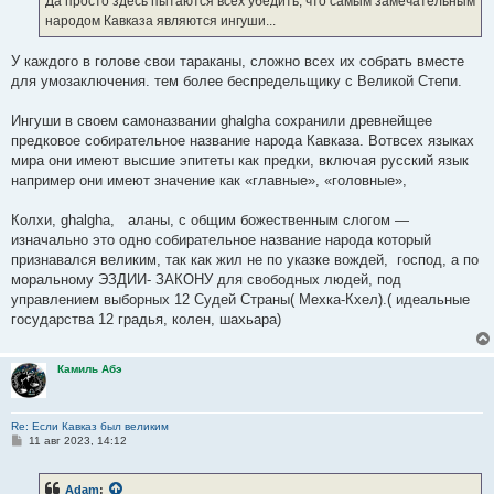
Да просто здесь пытаются всех убедить, что самым замечательным
народом Кавказа являются ингуши...
У каждого в голове свои тараканы, сложно всех их собрать вместе
для умозаключения. тем более беспредельщику с Великой Степи.
Ингуши в своем самоназвании ghalgha сохранили древнейщее
предковое собирательное название народа Кавказа. Вотвсех языках
мира они имеют высшие эпитеты как предки, включая русский язык
например они имеют значение как «главные», «головные»,
Колхи, ghalgha, аланы, с общим божественным слогом —
изначально это одно собирательное название народа который
признавался великим, так как жил не по указке вождей, господ, а по
моральному ЭЗДИИ- ЗАКОНУ для свободных людей, под
управлением выборных 12 Судей Страны( Мехка-Кхел).( идеальные
государства 12 градья, колен, шахьара)
Камиль Абэ
Re: Если Кавказ был великим
С
11 авг 2023, 14:12
о
о
б
Adam
:
щ