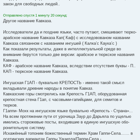
закон для свободных людей..
Отправлено спустя 1 минуту 20 секунд:
Другое название Кавказа.
Исследователи да и поздние языки, часто путают, смешивают тюрко-
арабское название Кавказа Кап( Каф) с исследовованом названии
Кавказа связанном с названием ингушей ( Калка’с Каука’с )
Как показали результаты, даже в интеллектуальной среде во
внимание берутся только две версии: арабское и тюркское названия
Кавказа.
КАФ - арабское название Кавказа, вследствии отсутствия буквы - П..
КАП - тюркское название Кавказа.
Ингушская Г1АП - буквально КРЕПОСТЬ - именно такой смысл
вкладывали древние народы в понятие Кавказ.
Кавказские горы смотрелись как Крепость Г1АП, оборудованная
крепостная стена Г1ап, с часовыми-гапийцами, для семитов и
тюрков.
Г1аппи- Мохк на ингушском языке буквально «Крепость - Страна»...
На всем протяжении пути от урочища Заур до Дарьяла по ущелью
имелись сторожевые посты, входившие в единую ингушскую обо­
ронительную систему.
Искажённый топоним божественный термин Храм Гаппи-Села....... в
осетинских вариантах Гаппы Уацилла/Паппи-Села -