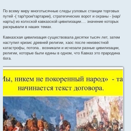
По всему миру многотысячные следы узловых станции торговых
путей -( тар/трои/тартарии), стратегических ворот и охраны - (нар/
нарты) из колхской кавказской цивилизации…. значение которых
раскрывали в наших темах.
Кавказская цивилизация существовала десятки тысяч лет, затем
наступил кризис древней религии, хаос после неизвестной
катастрофы, потопа.. возникали и исчезали разные цивилизации,
религии, которые были едины в одном, что Кавказ это прародина
бога.