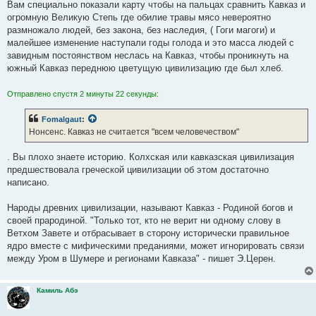
Вам специально показали карту чтобы на пальцах сравнить Кавказ и
огромную Великую Степь где обилие травы мясо невероятно
размножало людей, без закона, без наследия, ( Гоги магоги) и
малейшее изменение наступали годы голода и это масса людей с
завидным постоянством неслась на Кавказ, чтобы проникнуть на
южный Кавказ переднюю цветущую цивилизацию где был хлеб.
Отправлено спустя 2 минуты 22 секунды:
Fomalgaut
:
Нонсенс. Кавказ не считается "всем человечеством"
. Вы плохо знаете историю. Колхская или кавказская цивилизация
предшествовала греческой цивилизации об этом достаточно
написано.
Народы древних цивилизации, называют Кавказ - Родиной богов и
своей прародиной. "Только тот, кто не верит ни одному слову в
Ветхом Завете и отбрасывает в сторону исторически правильное
ядро вместе с мифическими преданиями, может игнорировать связи
между Уром в Шумере и регионами Кавказа" - пишет Э.Церен.
Камиль Абэ