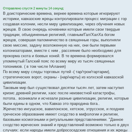
Отправлено спустя 2 минуты 14 секунд:
В доисторические времена, вернее времена которые игнорируют
историки, кавказские жрецы контролировали процесс миграции с гор
создавая колонии, несли миру цивилизацию, через обучения новых
жрецов. В свою очередь кочевники которые имели свои твердые
традиции, объединенные религией, главным/Гал/ХалХа богом
жрецов, совершая паломничество в священные горы, выполняли
свою миссию, задачу возложенную на них, они были первыми
колонизаторами, вместе с ним , рассеяние было необходимо для
прокорма скота и боевых коней. В те времена формировался
упомянутый Галский пояс по всему миру из тысяч священных
топонимов. ( в том числе hАлания)
По всему миру следы торговых путей -( тар/трои/тартарии),
стратегических ворот, охраны - (нар/нарты) из колхской кавказской
цивилизации.
Таковым мир был существовал десятки тысяч лет, затем наступил
кризис древней религии, хаос после неизвестной катастрофы,
потопа.. возникали и исчезали разные цивилизации, религии, которые
были едины в одном, что Кавказ это прародина бога..
Жречество ингушское, вавилонское, хетское, этрусское, и позднее
греческое образование имеют сходство в мифологии и религии,
базовыми космогоными и ритуальными представлениями. "Данное
сходство жреческих знаний и представлений возможно только в двух
случаях: если народы имели добрососедские отношения и их жрецы