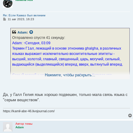
Re: Если Кавказ был великим
С
11 авг 2023, 16:23
о
о
б
Adam
:
щ
е
Отправлено спустя 41 секунду:
н
Adam: ↑Сегодня, 03:09
и
е
Термин Г1ал, лежащий в основе этнонима ghalgha, в различных
языках выражает исключительно восхитительные эпитеты -
высший, золотой, главный, священный, царь, могучий, сильный,
выдающийся (выделяющийся) вперед, вверх, вытянутый вперед.
Нажмите, чтобы раскрыть...
Самый ветхий и могущественный след Седого Кавказа это
необъяснимый, скрываемый галльский пояс, следы которого
сохранились до наших дней.
Если вы посмотрите на карту Европы, этот Галльский пояс
Да, у Галл Гелия язык хорошо подвешен, только мала связь языка с
"серым веществом".
https://kamil-abe-46.livejournal.com/
Автор темы
Adam