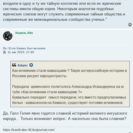
входили в одну и ту же тайную коллегию или если их жреческие
системы имели общие корни. Некоторым аналогом подобных
жреческих союзов могут служить современные тайные общества и
современные же межнациональные сообщества ученых."
Камиль Абэ
Re: Если Кавказ был великим
С
11 авг 2023, 17:40
о
о
б
Adam
:
щ
е
Как кочевники стали кавказцами ? Такую антироссийскую историю в
н
Россиии рисуют евроцентристы .
и
е
Передача армянского политолога Александра Искандеряна на ю
тубе «Как кочевники стали кавказцами ?»
буквально передает смысл передачи, что вместо предполагаемых
белых - кавкасионов на Кавказе, существуют потомки кочевников.
Да, Галл Гелия явно годится славной историей великого ингушского
народа... Только возникает вопрос: А насколько она была славная?
https://kamil-abe-46.livejournal.com/