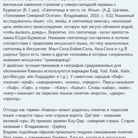
маленькое каменное строение у северо-западной окраины с.
Бурмасыг (Б 1 уро). «Святилище в честь св. Ильи». (А.Д. Цагаева,
«Топонимия Северной Осетии», Владикавказ, 2010, с. 611) Указанный
исследователь пишет, что, якобы, в святилище имелась «железная
цепь небесного происхождения, которую при засухе обливали водой,
чтобы вызвать дождь». Вероятно, это святилище - культ крепости-
замка Б1уро-Бурмасыг. Название святилища составлено в полном
соответствии с правилами ингушского языка, по типу аналогичных
святилищ в Ингушетии :Маьт-Села,Бейни-Села, Ауш-Села и.т.д.В
ущелье Трусо есть также и другие топонимы,в которых сохранились
названия ингушского "громовержца".
У арабских путешественников и географов средневековья для
обозначения Кавказа используются вариации Каф, Каб, Кабк, Кабх,
(ал-Масуди, ибн Хордадбех и т.д.). У семитских народов «Каф»
означает «край», «завершение», «конец», «предел». Персы называли
– «Каф», «Гаф», а тюрки – «Капу», «Капыг». Слова «кабак», «кабк»,
«капу» означают на тюркских языках понятия «ворота», «двери»,
«проход».
Отсюда как термин «Кавказ» может родилось понятие в тюркском
языке ««ворота горы» или «горные ворота. Qaf tawi – название
великой горы..Из прежних времен Koy-Qap - северная страна. Старое
название г. Владикавказ - Qapkey.
Видимо подобным образом произошло позднее смешивание понятии
Дер/ дверь с топонимами Дербент, Дарьял, которые в ингушском