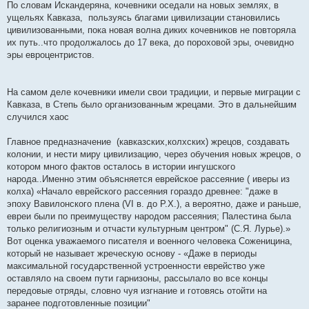
По словам Искандеряна, кочевники оседали на новых землях, в
ущельях Кавказа, пользуясь благами цивилизации становились
цивилизованными, пока новая волна диких кочевников не повторяла
их путь..что продолжалось до 17 века, до пороховой эры, очевидно
эры евроцентристов.
На самом деле кочевники имели свои традиции, и первые миграции с
Кавказа, в Степь было организованным жрецами. Это в дальнейшим
случился хаос
Главное предназначение (кавказских,колхских) жрецов, создавать
колонии, и нести миру цивилизацию, через обучения новых жрецов, о
котором много фактов осталось в истории ингушского
народа..Именно этим объясняется еврейское рассеяние ( иверы из
колха) «Начало еврейского рассеяния гораздо древнее: "даже в
эпоху Вавилонского плена (VI в. до Р.Х.), а вероятно, даже и раньше,
евреи были по преимуществу народом рассеяния; Палестина была
только религиозным и отчасти культурным центром" (С.Я. Лурье).»
Вот оценка уважаемого писателя и военного человека Соженицина,
который не называет жреческую основу - «Даже в периоды
максимальной государственной устроенности еврейство уже
оставляло на своем пути гарнизоны, рассылало во все концы
передовые отряды, словно чуя изгнание и готовясь отойти на
заранее подготовленные позиции"