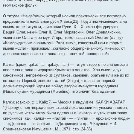
германское фольк.
О титуле «Halga/ольг», который носили практически все поголовно
предводители начальной руси X века[23]. Под этим «именем», а на
самом деле титулом, в истории Руси IX – X веков фигурируют
Вещий Олег, некий Олег II, Олег Моравский, Олег Древлянский,
«княгиня» Ольга и ее муж Игорь, тоже названный Олегом (х-л-гу)
«Кембриджским анонимом». Этот титул, известный нам в форме
имени «Олег», произошел, согласно общепризнанному мнению, от
древнескандинавского слова helgi – «святой, священный».
Калга; (крым. qal;a, ;;;;;; qal;ay, ;;;;;;) — титул второго по значимости
после хана лица в иерархииКрымского ханства.. Хан имеет двух
сановников, непременно из султанов, сыновей, братьев или же из их
потомков. Первый, зовется галгой (Galga), что значит первый
долженствующий идти на войну; второй именуется нурадином
(Nuradino) или мурадином (Muradino), что значит благодатный .
Калки; (санскр. ;;;;, Kalk;?) — Мессия в индуизме..КАЛКИ АВАТАР
"(Наряду с подтверждением старой локализации ингушских племен,
по русским источникам были сделаны и некоторые уточнения таких
синонимов, как «калки» — «галгай» — «глигви», « ероханские люди»
— «Джерах» — «шарехи» — «Джариехи» и др. // Крупнов Е.И.
Средневековая Ингушетия . М., 1971, стр. 24-38)