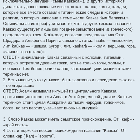
исключительно ингушей «сыны Кавкаса».). В других историях и
диалектах данное название известно как - халха, колхи, халдеи,
которые все вместе оставили титанические следы в истории и
религии, о которых написано в теме «если Кавказ был Великим.»
Официальная история( учитывая то, что в других языках название
Кавказ существует лишь как позднее заимствование из греческого)
предлагает др.-греч. Καύκασος, согласно предположению Отто
Шрадера и Альфонса Неринга связано с готск. hauhs — «высокий»,
лит. kaũkas — «шишка, бугор», лит. kaukarà — «холм, вершина, гора,
«чаячья гора (скала)».
ОТВЕТ - изначальный Кавказ связанный с колхами, титанами ,
которых встретили древние греки, это не только горы, холмы, и
вершины. Тем более речи о славе, кавказской цивилизации в таких
терминах нет.
2. Есть мнение, что тут может быть заложено и персидское «кох-ас»
- т.е «гора асов».
ОТВЕТ; Асами называли ингушей из центрального Кавказа,
проживающих около реки Асса, в Аской ущельной долине. За этим
термином стоит целая Асократия из тысяч народов, топонимов,
богов, но это версия указывает вновь на ингушей.
3. Слово Кавказ может иметь семитское происхождение. От «каф» -
«край света».
4.Есть и тюркская версия происхождения названия "Кавказ". От
слова kap ( Кап) - "ворота".