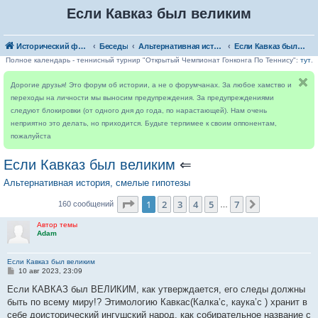
Если Кавказ был великим
Исторический форум
Беседы
Альтернативная история, смелые гипотезы
Если Кавказ был великим
Полное календарь - теннисный турнир "Открытый Чемпионат Гонконга По Теннису":
тут
.
Дорогие друзья! Это форум об истории, а не о форумчанах. За любое хамство и
переходы на личности мы выносим предупреждения. За предупреждениями
следуют блокировки (от одного дня до года, по нарастающей). Нам очень
неприятно это делать, но приходится. Будьте терпимее к своим оппонентам,
пожалуйста
Если Кавказ был великим
⇐
Альтернативная история, смелые гипотезы
Страница
1
из
7
1
2
3
4
5
7
След.
160 сообщений
…
Автор темы
Adam
Если Кавказ был великим
С
10 авг 2023, 23:09
о
о
Если КАВКАЗ был ВЕЛИКИМ, как утверждается, его следы должны
б
быть по всему миру!? Этимологию Кавкас(Калка’с, каука’с ) хранит в
щ
е
себе доисторический ингушский народ, как собирательное название с