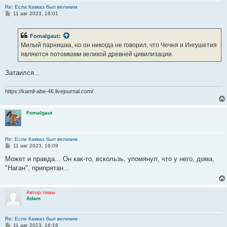
Re: Если Кавказ был великим
С
11 авг 2023, 16:01
о
о
б
Fomalgaut
:
щ
е
Милый парнишка, но он никогда не говорил, что Чечня и Ингушетия
н
являются потомками великой древней цивилизации.
и
е
Затаился...
https://kamil-abe-46.livejournal.com/
Fomalgaut
Re: Если Кавказ был великим
С
11 авг 2023, 16:09
о
о
Может и правда... Он как-то, вскользь, упомянул, что у него, дома,
б
"Наган", припрятан...
щ
е
н
и
Автор темы
е
Adam
Re: Если Кавказ был великим
С
11 авг 2023, 16:16