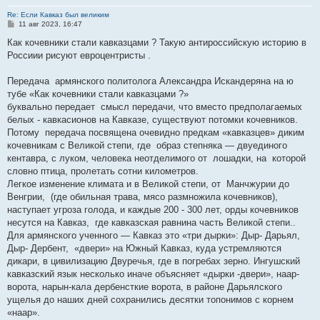
Re: Если Кавказ был великим
С
11 авг 2023, 16:47
о
о
Как кочевники стали кавказцами ? Такую антироссийскую историю в
б
Россиии рисуют евроцентристы .
щ
е
н
Передача армянского политолога Александра Искандеряна на ю
и
е
тубе «Как кочевники стали кавказцами ?»
буквально передает смысл передачи, что вместо предполагаемых
белых - кавкасионов на Кавказе, существуют потомки кочевников.
Потому передача посвящена очевидно предкам «кавказцев» диким
кочевникам с Великой степи, где образ степняка — двуединого
кентавра, с луком, человека неотделимого от лошадки, на которой
словно птица, пролетать сотни километров.
Легкое изменение климата и в Великой степи, от Манчжурии до
Венгрии, (где обильная трава, мясо размножила кочевников),
наступает угроза голода, и каждые 200 - 300 лет, орды кочевников
несутся на Кавказ, где кавказская равнина часть Великой степи..
Для армянского ученного — Кавказ это «три дырки»: Дыр- Дарьял,
Дыр- Дербент, «двери» на Южный Кавказ, куда устремляются
дикари, в цивилизацию Двуречья, где в погребах зерно. Ингушский
кавказский язык несколько иначе объясняет «дырки -двери», наар-
ворота, нарын-кала дербенсткие ворота, в районе Дарьялского
ущелья до наших дней сохранились десятки топонимов с корнем
«наар».