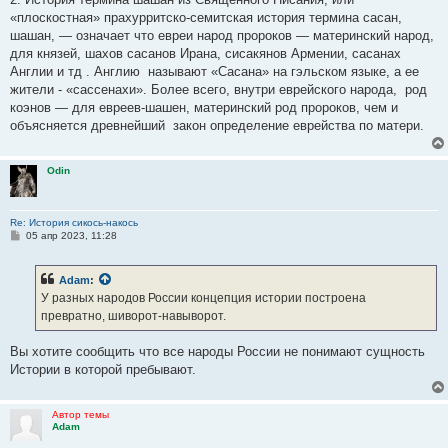
«плоскостная» прахурритско-семитская история термина сасан,
шашан, — означает что евреи народ пророков — материнский народ,
для князей, шахов сасанов Ирана, сисакянов Армении, сасанах
Англии и тд . Англию называют «Сасана» на гэльском языке, а ее
жители - «сассенахи». Более всего, внутри еврейского народа, род
коэнов — для евреев-шашен, материнский род пророков, чем и
объясняется древнейший закон определение еврейства по матери.
Odin
Re: История сикось-накось
С
05 апр 2023, 11:28
о
о
б
Adam
:
щ
е
У разных народов России концепция истории построена
н
превратно, шиворот-навыворот.
и
е
Вы хотите сообщить что все народы России не понимают сущность
Истории в которой пребывают.
Автор темы
Adam