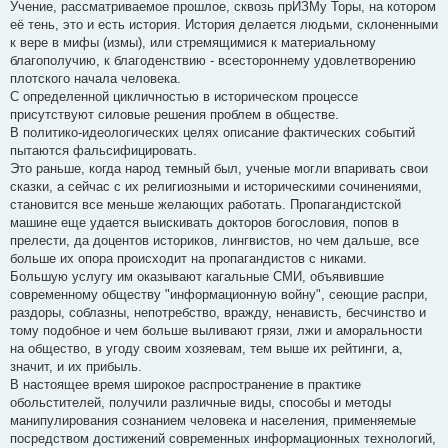
е
Учение, рассматриваемое прошлое, сквозь прИЗМу Торы, на котором
её тень, это и есть история. История делается людьми, склоненными
к вере в мифы (измы), или стремящимися к материальному
благополучию, к благоденствию - всестороннему удовлетворению
плотского начала человека.
С определенной цикличностью в историческом процессе
присутствуют силовые решения проблем в обществе.
В политико-идеологических целях описание фактических событий
пытаются фальсифицировать.
Это раньше, когда народ темный был, ученые могли впаривать свои
сказки, а сейчас с их религиозными и историческими сочинениями,
становится все меньше желающих работать. Пропагандистской
машине еще удается выискивать докторов богословия, попов в
прелести, да доцентов историков, лингвистов, но чем дальше, все
больше их опора происходит на пропагандистов с никами.
Большую услугу им оказывают кагальные СМИ, объявившие
современному обществу "информационную войну", сеющие распри,
раздоры, соблазны, непотребство, вражду, ненависть, бесчинство и
тому подобное и чем больше выливают грязи, лжи и аморальности
на общество, в угоду своим хозяевам, тем выше их рейтинги, а,
значит, и их прибыль.
В настоящее время широкое распространение в практике
обольстителей, получили различные виды, способы и методы
манипулирования сознанием человека и населения, применяемые
посредством достижений современных информационных технологий,