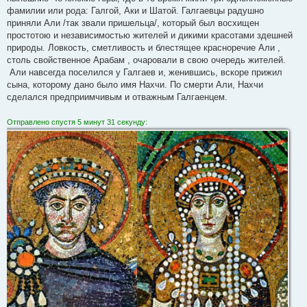
фамилии или рода: Галгой, Аки и Шатой. Галгаевцы радушно
приняли Али /так звали пришельца/, который был восхищен
простотою и независимостью жителей и дикими красотами здешней
природы. Ловкость, сметливость и блестящее красноречие Али ,
столь свойственное Арабам , очаровали в свою очередь жителей.
Али навсегда поселился у Галгаев и, женившись, вскоре прижил
сына, которому дано было имя Нахчи. По смерти Али, Нахчи
сделался предприимчивым и отважным Галгаенцем.
Отправлено спустя 5 минут 31 секунду: