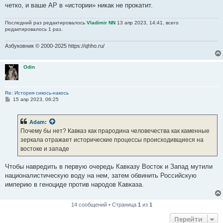
четко, и ваше АР в «истории» никак не прокатит.
Последний раз редактировалось
Vladimir NN
13 апр 2023, 14:41, всего
редактировалось 1 раз.
Азбуковник © 2000-2025 https://qhho.ru/
Odin
Re: История сикось-накось
С
15 апр 2023, 06:25
о
о
б
Adam
:
щ
е
Почему бы нет? Кавказ как прародина человечества как каменные
н
зеркала отражает исторические процессы происходивщиеся на
и
е
востоке и западе
Чтобы навредить в первую очередь Кавказу Восток и Запад мутили
националистическую воду на нем, затем обвинить Российскую
империю в геноциде против народов Кавказа.
14 сообщений • Страница
1
из
1
Перейти