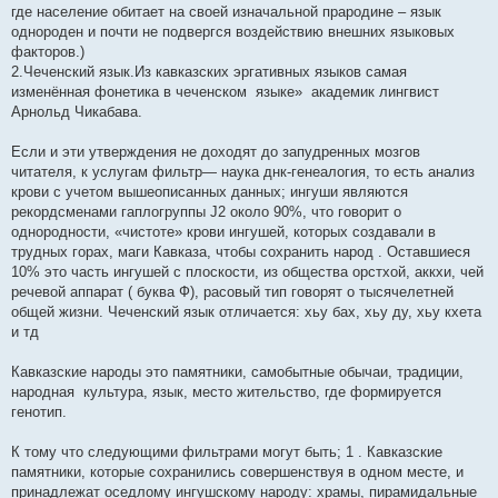
где население обитает на своей изначальной прародине – язык
однороден и почти не подвергся воздействию внешних языковых
факторов.)
2.Чеченский язык.Из кавказских эргативных языков самая
изменённая фонетика в чеченском языке» академик лингвист
Арнольд Чикабава.
Если и эти утверждения не доходят до запудренных мозгов
читателя, к услугам фильтр— наука днк-генеалогия, то есть анализ
крови с учетом вышеописанных данных; ингуши являются
рекордсменами гаплогруппы J2 около 90%, что говорит о
однородности, «чистоте» крови ингушей, которых создавали в
трудных горах, маги Кавказа, чтобы сохранить народ . Оставшиеся
10% это часть ингушей с плоскости, из общества орстхой, аккхи, чей
речевой аппарат ( буква Ф), расовый тип говорят о тысячелетней
общей жизни. Чеченский язык отличается: хьу бах, хьу ду, хьу кхета
и тд
Кавказские народы это памятники, самобытные обычаи, традиции,
народная культура, язык, место жительство, где формируется
генотип.
К тому что следующими фильтрами могут быть; 1 . Кавказские
памятники, которые сохранились совершенствуя в одном месте, и
принадлежат оседлому ингушскому народу: храмы, пирамидальные