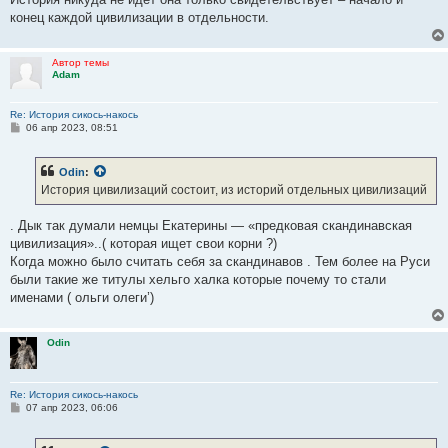
конец каждой цивилизации в отдельности.
Автор темы
Adam
Re: История сикось-накось
С
06 апр 2023, 08:51
о
о
б
Odin
:
щ
е
История цивилизаций состоит, из историй отдельных цивилизаций
н
и
е
. Дык так думали немцы Екатерины — «предковая скандинавская
цивилизация»..( которая ищет свои корни ?)
Когда можно было считать себя за скандинавов . Тем более на Руси
были такие же титулы хельго халка которые почему то стали
именами ( ольги олеги’)
Odin
Re: История сикось-накось
С
07 апр 2023, 06:06
о
о
б