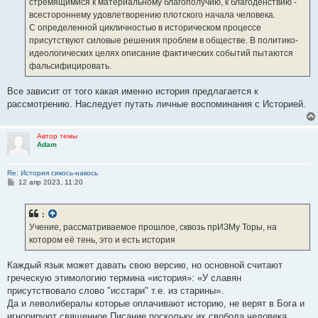
стремящимися к материальному благополучию, к благоденствию -
всестороннему удовлетворению плотского начала человека.
С определенной цикличностью в историческом процессе
присутствуют силовые решения проблем в обществе. В политико-
идеологических целях описание фактических событий пытаются
фальсифицировать.
Все зависит от того какая именно история предлагается к
рассмотрению. Наследует путать личные воспоминания с Историей.
Автор темы
Adam
Re: История сикось-накось
С
12 апр 2023, 11:20
о
о
б
:
щ
е
Учение, рассматриваемое прошлое, сквозь прИЗМу Торы, на
н
котором её тень, это и есть история
и
е
Каждый язык может давать свою версию, но основной считают
греческую этимологию термина «история»: «У славян
присутствовало слово "исстари" т.е. из старины».
Да и леволибералы которые оплачивают историю, не верят в Бога и
игнорируют священное Писание поскольку их свобода человека