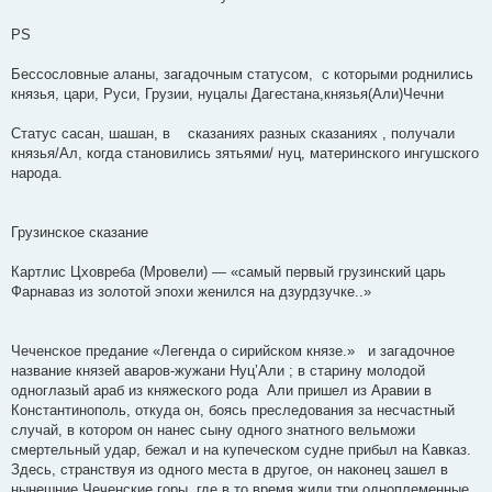
PS
Бессословные аланы, загадочным статусом, с которыми роднились
князья, цари, Руси, Грузии, нуцалы Дагестана,князья(Али)Чечни
Статус сасан, шашан, в сказаниях разных сказаниях , получали
князья/Ал, когда становились зятьями/ нуц, материнского ингушского
народа.
Грузинское сказание
Картлис Цховреба (Мровели) — «самый первый грузинский царь
Фарнаваз из золотой эпохи женился на дзурдзучке..»
Чеченское предание «Легенда о сирийском князе.» и загадочное
название князей аваров-жужани Нуц’Али ; в старину молодой
одноглазый араб из княжеского рода Али пришел из Аравии в
Константинополь, откуда он, боясь преследования за несчастный
случай, в котором он нанес сыну одного знатного вельможи
смертельный удар, бежал и на купеческом судне прибыл на Кавказ.
Здесь, странствуя из одного места в другое, он наконец зашел в
нынешние Чеченские горы, где в то время жили три одноплеменные