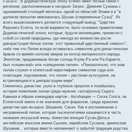
с-ш-ш-н". В додинастическую эпоху Египет имел тесные связи с
регионом, расположенным в нагорьях Загрос. Древняя Сузиана с
одноименной столицей являлась одной из областей Элама и в "в
далеком прошлом именовалась Шушан (современные Сузы)". Из
всего вышесказанного делается следующий вывод: "Царство
Верхнего Египта, по всей видимости, было основано правителями
Додинастической эпохи, которые, будучи иноземцами, принесли с
собой со своей прародины, где некогда во множестве росли
дикорастущие белые лилии, этот привычный царственный символ»",
либо тем что Лилия всегда оставалась символом для династических
браков со времён колхов( иверов из колха) материнского народа.
Эпитетом, придаваемым богам солнца Атуму-Ра или Ра-Характи,
был «сешен-ваб» или «священная лилия». «Показательно, что знак
лилии служил в египетской иероглифике символом сада или
плантации, подчеркивая, что лилия – растение культурное, не
встречающееся в дикорастущем мире".
Сменялись династии, ушло в глубокое прошлое и позабылась
история появления лилии среди мужчин: галга(колха) Седого
Кавказа в образе командира нартов - богоборцев — Сеска Солса, на
Египетской земле и ее значение для фараонов, среди иранских
династии шах-ин-шаха: Шешенок, Сасен. Как и воспоминание о
несравненной лилии, которая тысячелетиями называется в честь
названия ингушской жены, божество женщин Сусан-Дяла,в
английском женском имени Сьюзен, еврейском Сусанна, армянском
Шушаник... которые вместе напоминают о забытой традиции родства