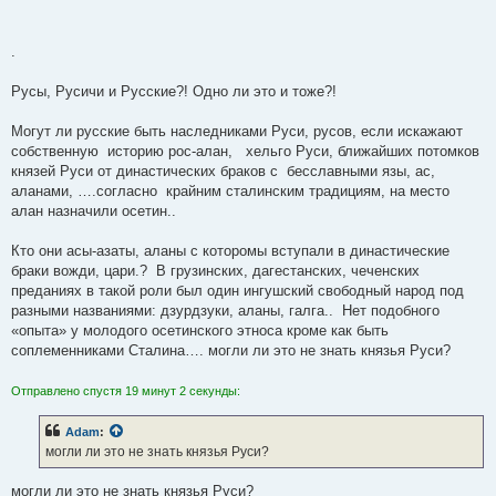
шашан, — означает что евреи народ пророков — материнский
народ, для князей, шахов сасанов Ирана, сисакянов Армении,
.
сасанах Англии и тд . Англию называют «Сасана» на гэльском
языке, а ее жители - «сассенахи». Более всего, внутри еврейского
Русы, Русичи и Русские?! Одно ли это и тоже?!
народа, род коэнов — для евреев-шашен, материнский род
пророков, чем и объясняется древнейший закон определение
Могут ли русские быть наследниками Руси, русов, если искажают
еврейства по матери
собственную историю рос-алан, хельго Руси, ближайших потомков
князей Руси от династических браков с бесславными язы, ас,
аланами, ….согласно крайним сталинским традициям, на место
алан назначили осетин..
Кто они асы-азаты, аланы с которомы вступали в династические
браки вожди, цари.? В грузинских, дагестанских, чеченских
преданиях в такой роли был один ингушский свободный народ под
разными названиями: дзурдзуки, аланы, галга.. Нет подобного
«опыта» у молодого осетинского этноса кроме как быть
соплеменниками Сталина…. могли ли это не знать князья Руси?
Отправлено спустя 19 минут 2 секунды:
Adam
:
могли ли это не знать князья Руси?
могли ли это не знать князья Руси?