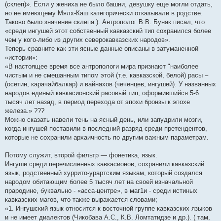
(склеп)». Если у жениха не было башни, девушку еще могли отдать,
но не имеющему Мялх-Каш категорически отказывали в родстве.
Таково было значение склепа.). Антрополог В.В. Бунак писал, что
«среди ингушей этот собственный кавказский тип сохранился более
чем у кого-либо из других северокавказских народов».
Теперь сравните как эти ясные данные описаны в затуманенной
«истории»:
«В настоящее время все антропологи мира признают "наиболее
чистым и не смешанным типом этой (т.е. кавказской, белой) расы –
(осетин, карачайбалкар) и вайнахов (чеченцев, ингушей). У названных
народов единый кавкасионский расовый тип, оформившийся 5-6
тысяч лет назад, в период перехода от эпохи бронзы к эпохе
железа.» ???
Можно сказать навели тень на ясный день, или запудрили мозги,
когда ингушей поставили в последний разряд среди претендентов,
которые не сохранили архаичность по другим важным параметрам.
Потому служит, второй фильтр — фонетика, язык.
Ингуши среди перечисленных кавкасионов, сохранили кавказский
язык, родственный хуррито-урартским языкам, который создался
народом обитающим более 5 тысяч лет на своей изначальной
прародине, буквально - «асса-центре», в маг1и - среди истиных
кавказских магов, что также выражается словами;
«1. Ингушский язык относится к восточной группе кавказских языков
и не имеет диалектов (Чикобава А.С., К.В. Ломтатидзе и др.). ( там,