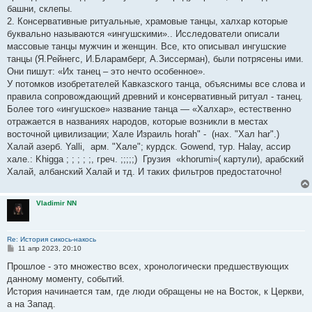
башни, склепы.
2. Консервативные ритуальные, храмовые танцы, халхар которые
буквально называются «ингушскими».. Исследователи описали
массовые танцы мужчин и женщин. Все, кто описывал ингушские
танцы (Я.Рейнегс, И.Бларамберг, А.Зиссерман), были потрясены ими.
Они пишут: «Их танец – это нечто особенное».
У потомков изобретателей Кавказского танца, объяснимы все слова и
правила сопровождающий древний и консервативный ритуал - танец.
Более того «ингушское» название танца — «Халхар», естественно
отражается в названиях народов, которые возникли в местах
восточной цивилизации; Хале Израиль horah" - (нах. "Хал har".)
Халай азерб. Yalli, арм. "Хале"; курдск. Gowend, тур. Halay, ассир
хале.: Khigga ; ; ; ; ;, греч. ;;;;;) Грузия «khorumi»( картули), арабский
Халай, албанский Халай и тд. И таких фильтров предостаточно!
Vladimir NN
Re: История сикось-накось
С
11 апр 2023, 20:10
о
о
Прошлое - это множество всех, хронологически предшествующих
б
данному моменту, событий.
щ
е
История начинается там, где люди обращены не на Восток, к Церкви,
н
а на Запад.
и