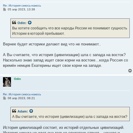
Re: История сикось-накось
С
05 апр 2023, 13:38
о
о
б
Odin
:
щ
е
Вы хотите сообщить что все народы России не понимают сущность
н
Истории в которой пребывают.
и
е
Вернее будет историки делают вид что не понимают..
А Вы считаете, что история (цивилизации) шла с запада на восток?
Насколько знаю запад ищет свои корни на востоке…когда Россия со
времён немцев Екатерины ищет свои корни на западе.
Odin
Re: История сикось-накось
С
06 апр 2023, 06:21
о
о
б
Adam
:
щ
е
А Вы считаете, что история (цивилизации) шла с запада на восток?
н
и
е
История цивилизаций состоит, из историй отдельных цивилизаций.
История никуда не идет она только свидетельствует – начало и