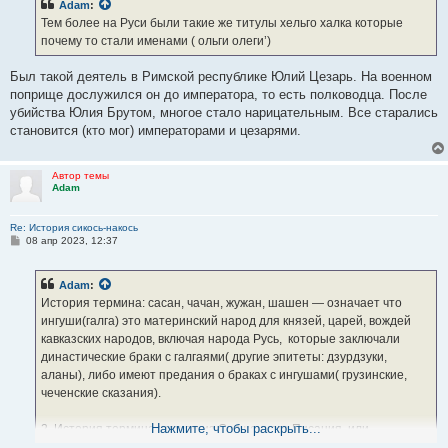
Adam
:
щ
е
Тем более на Руси были такие же титулы хельго халка которые
н
почему то стали именами ( ольги олеги’)
и
е
Был такой деятель в Римской республике Юлий Цезарь. На военном
поприще дослужился он до императора, то есть полководца. После
убийства Юлия Брутом, многое стало нарицательным. Все старались
становится (кто мог) императорами и цезарями.
Автор темы
Adam
Re: История сикось-накось
С
08 апр 2023, 12:37
о
о
б
Adam
:
щ
е
История термина: сасан, чачан, жужан, шашен — означает что
н
ингуши(галга) это материнский народ для князей, царей, вождей
и
е
кавказских народов, включая народа Русь, которые заключали
династические браки с галгаями( другие эпитеты: дзурдзуки,
аланы), либо имеют предания о браках с ингушами( грузинские,
чеченские сказания).
Нажмите, чтобы раскрыть...
2. История термина шашан из Священного Писания, или
«плоскостная» прахурритско-семитская история термина сасан,