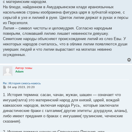
с материнским народом.
На блюде, найденном в Амударьинском кладе ираноязычных
насельников страны изображена фигурка царя в зубчатой короне, с
серьгой в ухе и лилией в руке. Цветок лилии держат в руках и персы
из Персеполя.
Лилия – символ чистоты и целомудрия. Согласно народным
поверьям, сломавший лилию лишает невинности девушку.
Семитские народы объясняют происхождение лилий из слез Евы. У
некоторых народов считалось, что в облике лилии появляются души
умерших людей и что лилии вырастают на могилах невинно
осужденных.
Автор темы
Adam
Re: История сикось-накось
С
04 апр 2023, 20:20
о
о
1. История термина: сасан, чачан, жужан, шашен — означает что
б
ингуши(галга) это материнский народ для князей, царей, вождей
щ
е
кавказских народов, включая народа Русь, которые заключали
н
династические браки с галгаями( другие эпитеты: дзурдзуки, аланы),
и
е
либо имеют предания о браках с ингушами( грузинские, чеченские
сказания).
2. История термина шашан из Священного Писания, или