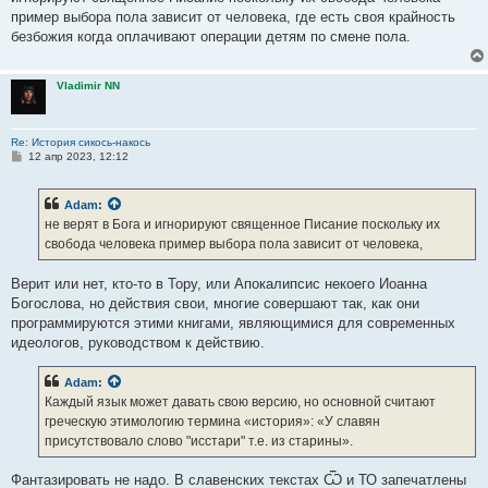
пример выбора пола зависит от человека, где есть своя крайность
безбожия когда оплачивают операции детям по смене пола.
Vladimir NN
Re: История сикось-накось
С
12 апр 2023, 12:12
о
о
б
Adam
:
щ
е
не верят в Бога и игнорируют священное Писание поскольку их
н
свобода человека пример выбора пола зависит от человека,
и
е
Верит или нет, кто-то в Тору, или Апокалипсис некоего Иоанна
Богослова, но действия свои, многие совершают так, как они
программируются этими книгами, являющимися для современных
идеологов, руководством к действию.
Adam
:
Каждый язык может давать свою версию, но основной считают
греческую этимологию термина «история»: «У славян
присутствовало слово "исстари" т.е. из старины».
Фантазировать не надо. В славенских текстах Ѿ и ТО запечатлены