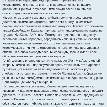
материнского народа(народа пророков), присваивалось
исключительно династиям зятьям-нуцалам, князьям, царям,
фараонам. При том, случалось имя вождя-сасан становилось
основой для самоназвания этноса, народа.
Известно, амазонки связаны с мифами религии и реальными
доисторическими колха(галга), более того в ингушском языке
сохранилось архаичное название лилии-жужан. К тому, что жужанам-
аварам(швейцарам Кавказа), принадлежит информативное название
нуцала: Нуц/Зять, Ал/Князь. Потому не случайно, по соседству с
перечисленными народами, зародились чеченцы( чачаны, сасаны).
Учитывая, что тысячелетиями колхская цивилизация имела
историческое влияние на относительно поздних иранцев, древних
египтян, и в свою очередь сасаны( сасаниды) Ирана имели своё
обратное влияние на дагестанские народы.
Гений Шекспир вполне однозначно называет Жанну д’Арк, с одной
стороны, амазонкой, подразумевая преемственность этой древней
культуры, указывает на ее принадлежность к царскому роду.
Любопытна история и с мечом: на гербе Жанны д’Арк изображен меч,
украшенный лилиями(символом амазонки) и найден он был в церкви
Сент-Катрин-де-Фьербуа в Турени.
На западносемитском слово, обозначающее лилию, звучит как
«шошан», и под этим названием лилия была известна всем народам
древнего Ближнего Востока. Более чем вероятно, что "традиционный
символ Верхнего Египта – лилия – тот самый цветок, который
обозначался иероглифическими знаками, читавшимися как с-ш-н или