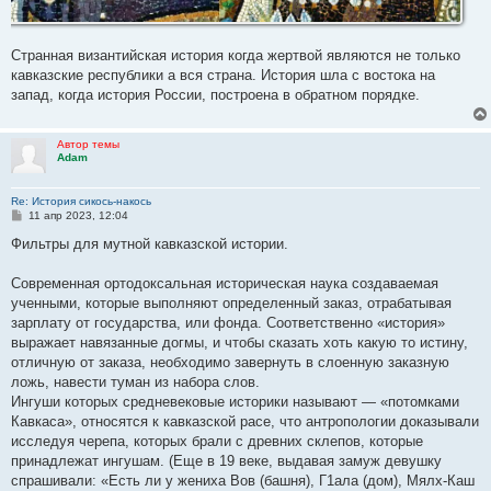
Странная византийская история когда жертвой являются не только
кавказские республики а вся страна. История шла с востока на
запад, когда история России, построена в обратном порядке.
Автор темы
Adam
Re: История сикось-накось
С
11 апр 2023, 12:04
о
о
Фильтры для мутной кавказской истории.
б
щ
е
Современная ортодоксальная историческая наука создаваемая
н
ученными, которые выполняют определенный заказ, отрабатывая
и
е
зарплату от государства, или фонда. Соответственно «история»
выражает навязанные догмы, и чтобы сказать хоть какую то истину,
отличную от заказа, необходимо завернуть в слоенную заказную
ложь, навести туман из набора слов.
Ингуши которых средневековые историки называют — «потомками
Кавкаса», относятся к кавказской расе, что антропологии доказывали
исследуя черепа, которых брали с древних склепов, которые
принадлежат ингушам. (Еще в 19 веке, выдавая замуж девушку
спрашивали: «Есть ли у жениха Вов (башня), Г1ала (дом), Мялх-Каш