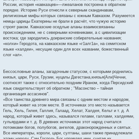
е
России, история «кавказцев»—лжеаланов построена в обратном
порядке. Историю Руси отнесли к северным скандинавам,
религиозные мифы которых связаны с южным Кавказом. Разумеется
немцы царицы Екатерины не брали в расчёт, что чужую историю
строят раком. Кавказские оседлые аланы взаимосвязанны
происхождением, не с северными кочевниками, а с цивилизации
востока; где зародились доиранские собирательные названия;
«колхи» Геродота, на кавказском языке «г1алг1а», на семитском
языке «халдеи», несущие один для всех названии, божественный
слог «ал».
Бессословные аланы, загадочным статусом, с которыми роднились
князья, цари, Руси, Грузии, нуцалы Дагестана,князья(Али)Чечни,
соотносят также с относительно поздним Ираном, когда Персидский
язык свидетельствует об обратном ; "Масонство – тайная
организация ассасинов".
«Все таинства древнего мира связаны с одним местом и народом,
который живет на этом месте. В источниках это место называется
Гель, Хель, Гилея, Галлия, Галаад, Хелат, Халдея, Кельт и т. д. А
народ, который живет здесь, назывался гелами, галлами, халдеями,
гульярдами и т. д. В древних источниках этот народ считался
потомками богов, полубогов, ангелов, драконорожденных и святых.
Все императоры, короли, цари, султаны, шахи также принадлежали
этому народу. Сам Господь Бог управлял ими, считая их