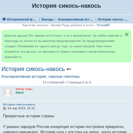
История сикось-накось
Исторический форум
Беседы
Альтернативная история, смелые гипотезы
История сикось-накось
Карточка тенниса - Каспер Рууд, рейтинг и итоги -
TennisBB
.
Дорогие друзья! Это форум об истории, а не о форумчанах. За любое хамство и
переходы на личности мы выносим предупреждения. За предупреждениями
следуют блокировки (от одного дня до года, по нарастающей). Нам очень
неприятно это делать, но приходится. Будьте терпимее к своим оппонентам,
пожалуйста
История сикось-накось
⇐
Альтернативная история, смелые гипотезы
14 сообщений • Страница
1
из
1
Автор темы
Adam
История сикось-накось
С
04 апр 2023, 10:31
о
о
Превратные истории страны
б
щ
е
У разных народов России концепция истории построена превратно,
н
шиворот-навыворот. История шла с востока на запад, когда история
и