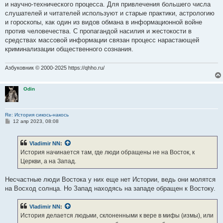
и научно-технического процесса. Для привлечения большего числа
слушателей и читателей используют и старые практики, астрологию
и гороскопы, как один из видов обмана в информационной войне
против человечества. С пропагандой насилия и жестокости в
средствах массовой информации связан процесс нарастающей
криминализации общественного сознания.
Азбуковник © 2000-2025 https://qhho.ru/
Odin
Re: История сикось-накось
С
12 апр 2023, 08:08
о
о
б
Vladimir NN
:
щ
е
История начинается там, где люди обращены не на Восток, к
н
Церкви, а на Запад.
и
е
Несчастные люди Востока у них еще нет Истории, ведь они молятся
на Восход солнца. Но Запад находясь на западе обращен к Востоку.
Vladimir NN
:
История делается людьми, склоненными к вере в мифы (измы), или