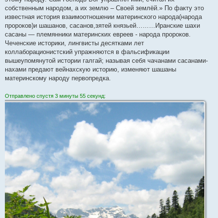
собственным народом, а их землю – Своей землёй.» По факту это
известная история взаимоотношении материнского народа(народа
пророков)и шашанов, сасанов,зятей князьей………Иранские шахи
сасаны — племянники материнских евреев - народа пророков.
Чеченские историки, лингвисты десятками лет
коллаборационистский упражняются в фальсификации
вышеупомянутой истории галгай; называя себя чачанами сасанами-
нахами предают вейнахскую историю, изменяют шашаны
материнскому народу первопредка.
Отправлено спустя 3 минуты 55 секунд: