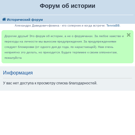
Форум об истории
Исторический форум
Алехандро Давидович-фокина - кто соперник и когда встречи:
TennisBB
.
Дорогие друзья! Это форум об истории, а не о форумчанах. За любое хамство и
переходы на личности мы выносим предупреждения. За предупреждениями
следуют блокировки (от одного дня до года, по нарастающей). Нам очень
неприятно это делать, но приходится. Будьте терпимее к своим оппонентам,
пожалуйста
Информация
У вас нет доступа к просмотру списка благодарностей.