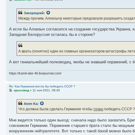
о
о
б
Закорецкий
:
щ
е
Между прочим, Алоизычу некоторые предлагали разрешить создать
н
и
е
А если бы Алоизыч согласился на создание государства Украина, к
Западная Белоруссия осталась бы в стороне?
А врать (понятно) один из главных организаторов катастрофы лета
А вот гениальнейший полководец, якобы не знавший поражений, с 
https://kamil-abe-46.livejournal.com/
Re: Как Германия могла бы победить СССР ?
С
крысовод
»
11 ноя 2021, 08:40
о
о
б
Atem Ka
:
щ
е
Что должна была сделать Германия чтобы
точно
победить СССР ?
н
и
е
Мне видится только один выход: сначала надо было захватить Бри
союзником Германии. Поражение старшего брата стало бы мощным 
вооруженном нейтралитете. Вот только с такой базой можно было 