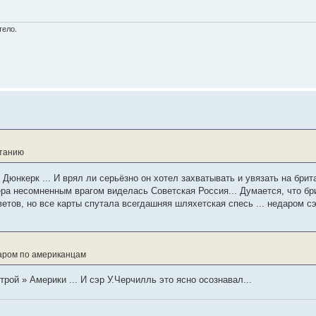
тело.
итанию
Дюнкерк ... И врял ли серьёзно он хотел захватывать и увязать на брита
ера несомненным врагом виделась Советская Россия... Думается, что бр
тов, но все карты спутала всегдашняя шляхетская спесь ... недаром с
аром по американцам
рой » Америки ... И сэр У.Черчилль это ясно осознавал...