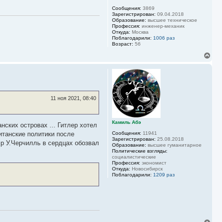
л
Сообщения:
3869
у
Зарегистрирован:
09.04.2018
Образование:
высшее техническое
Профессия:
инженер-механик
Откуда:
Москва
Поблагодарили:
1006 раз
Возраст:
56
В
е
р
н
у
т
ь
11 ноя 2021, 08:40
с
я
к
Камиль Абэ
н
нских островах ... Гитлер хотел
а
итанские политики после
Сообщения:
11941
ч
Зарегистрирован:
25.08.2018
эр У.Черчилль в сердцах обозвал
а
Образование:
высшее гуманитарное
Политические взгляды:
л
социалистические
у
Профессия:
экономист
Откуда:
Новосибирск
Поблагодарили:
1209 раз
В