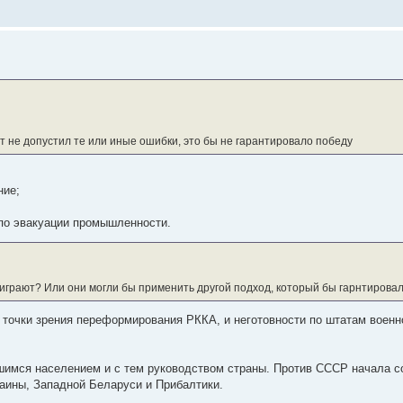
т не допустил те или иные ошибки, это бы не гарантировало победу
ние;
 по эвакуации промышленности.
роиграют? Или они могли бы применить другой подход, который бы гарнтирова
точки зрения переформирования РККА, и неготовности по штатам военно
шимся населением и с тем руководством страны. Против СССР начала с
аины, Западной Беларуси и Прибалтики.