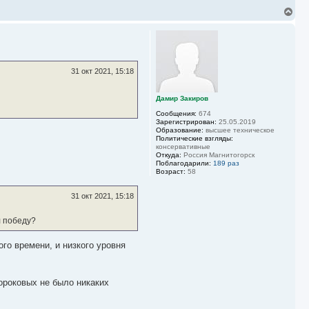
В
е
р
н
у
т
ь
31 окт 2021, 15:18
с
я
к
Дамир Закиров
н
Сообщения:
674
а
Зарегистрирован:
25.05.2019
ч
Образование:
высшее техническое
а
Политические взгляды:
л
консервативные
Откуда:
Россия Магнитогорск
у
Поблагодарили:
189 раз
Возраст:
58
31 окт 2021, 15:18
л победу?
го времени, и низкого уровня
ороковых не было никаких