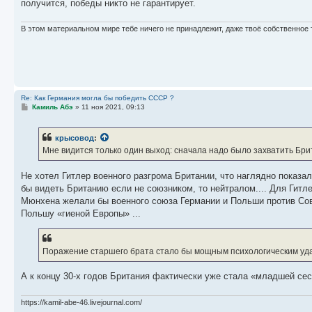
получится, победы никто не гарантирует.
В этом материальном мире тебе ничего не принадлежит, даже твоё собственное 
Re: Как Германия могла бы победить СССР ?
С
Камиль Абэ
»
11 ноя 2021, 09:13
о
о
б
крысовод
:
щ
е
Мне видится только один выход: сначала надо было захватить Бр
н
и
е
Не хотел Гитлер военного разгрома Британии, что наглядно показал 
бы видеть Британию если не союзником, то нейтралом.... Для Гитл
Мюнхена желали бы военного союза Германии и Польши против Сове
Польшу «гиеной Европы» ...
Поражение старшего брата стало бы мощным психологическим уд
А к концу 30-х годов Британия фактически уже стала «младшей сест
https://kamil-abe-46.livejournal.com/