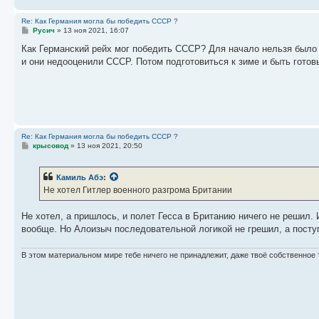
Re: Как Германия могла бы победить СССР ?
С
Русич
»
13 ноя 2021, 16:07
о
о
Как Германский рейх мог победить СССР? Для начало нельзя было 
б
и они недооценили СССР. Потом подготовиться к зиме и быть гото
щ
е
н
и
е
Re: Как Германия могла бы победить СССР ?
С
крысовод
»
13 ноя 2021, 20:50
о
о
б
Камиль Абэ
:
щ
е
Не хотел Гитлер военного разгрома Британии
н
и
е
Не хотел, а пришлось, и полет Гесса в Британию ничего не решил. 
вообще. Но Алоизыч последовательной логикой не грешил, а посту
В этом материальном мире тебе ничего не принадлежит, даже твоё собственное 