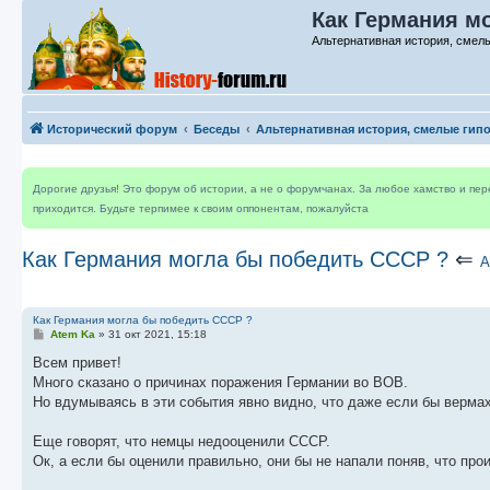
Как Германия м
Альтернативная история, смелы
Исторический форум
Беседы
Альтернативная история, смелые гип
Дорогие друзья! Это форум об истории, а не о форумчанах. За любое хамство и пе
приходится. Будьте терпимее к своим оппонентам, пожалуйста
Как Германия могла бы победить СССР ?
⇐
А
Как Германия могла бы победить СССР ?
С
Atem Ka
»
31 окт 2021, 15:18
о
о
Всем привет!
б
Много сказано о причинах поражения Германии во ВОВ.
щ
е
Но вдумываясь в эти события явно видно, что даже если бы вермахт
н
и
е
Еще говорят, что немцы недооценили СССР.
Ок, а если бы оценили правильно, они бы не напали поняв, что пр