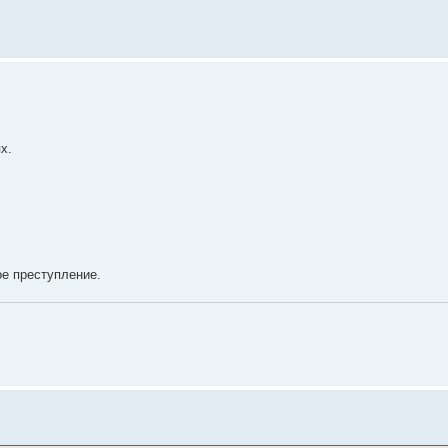
х.
ое преступление.