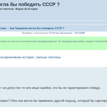
огла бы победить СССР ?
е гипотезы. Форум об истории
отезы
Как Германия могла бы победить СССР ?
Профиль и результаты (Ребекка Шрамкова) -
TennisBB
.
реходы на личности мы выносим предупреждения. За предупреждениями следуют блокировки 
льтернативная история, смелые гипотезы
 не допустил те или иные ошибки, это бы не гарантировало победу...
оиграют? Или они могли бы применить другой подход, который бы гарнти