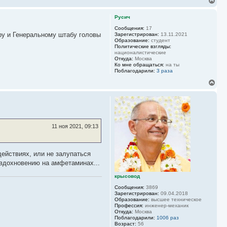
е
р
Русич
н
у
Сообщения:
17
ру и Генеральному штабу головы
Зарегистрирован:
13.11.2021
т
Образование:
студент
ь
Политические взгляды:
с
националистические
я
Откуда:
Москва
к
Ко мне обращаться:
на ты
н
Поблагодарили:
3 раза
а
В
ч
е
а
р
л
н
у
у
т
ь
11 ноя 2021, 09:13
с
я
к
н
действиях, или не залупаться
а
 вдохновению на амфетаминах...
ч
а
крысовод
л
Сообщения:
3869
у
Зарегистрирован:
09.04.2018
Образование:
высшее техническое
Профессия:
инженер-механик
Откуда:
Москва
Поблагодарили:
1006 раз
Возраст:
56