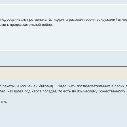
недооценивать противника. Блицкриг и расовая теория вскружили Гитле
выми к продолжительной войне.
И ракеты, и бомбен ан Ингланд... Надо быть последовательным в своих 
пал, как шлея под хвост попадет, то есть по языческому божественному
тело.