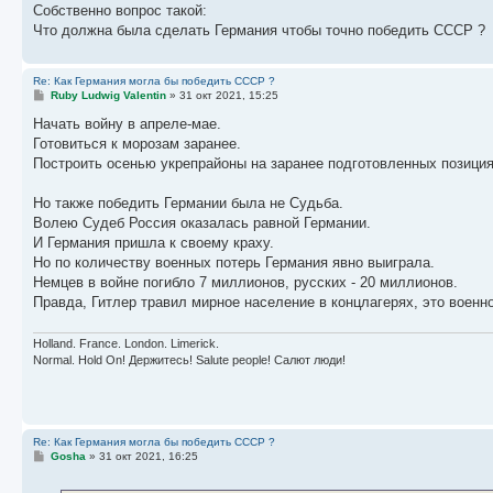
Собственно вопрос такой:
Что должна была сделать Германия чтобы точно победить СССР ?
Re: Как Германия могла бы победить СССР ?
С
Ruby Ludwig Valentin
»
31 окт 2021, 15:25
о
о
Начать войну в апреле-мае.
б
Готовиться к морозам заранее.
щ
е
Построить осенью укрепрайоны на заранее подготовленных позиция
н
и
е
Но также победить Германии была не Судьба.
Волею Судеб Россия оказалась равной Германии.
И Германия пришла к своему краху.
Но по количеству военных потерь Германия явно выиграла.
Немцев в войне погибло 7 миллионов, русских - 20 миллионов.
Правда, Гитлер травил мирное население в концлагерях, это военн
Holland. France. London. Limerick.
Normal. Hold On! Держитесь! Salute people! Салют люди!
Re: Как Германия могла бы победить СССР ?
С
Gosha
»
31 окт 2021, 16:25
о
о