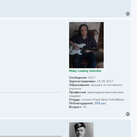
В
е
р
н
у
т
ь
с
я
к
н
а
ч
а
Ruby Ludwig Valentin
л
у
Сообщения:
3417
Зарегистрирован:
15.05.2017
Образование:
высшее естественно-
научное
Профессия:
прикладная математика,
magister
Откуда:
London-Paris-New-York-Milano
Поблагодарили:
209 раз
Возраст:
51
В
е
р
н
у
т