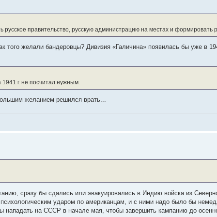
 русское правительство, русскую администрацию на местах и формировать 
ак того желали бандеровцы? Дивизия «Галичина» появилась бы уже в 1941
 1941 г. не посчитал нужным.
большим желанием решился врать...
танию, сразу бы сдались или эвакуировались в Индию войска из Северн
психологическим ударом по американцам, и с ними надо было бы немед
бы нападать на СССР в начале мая, чтобы завершить кампанию до осенне