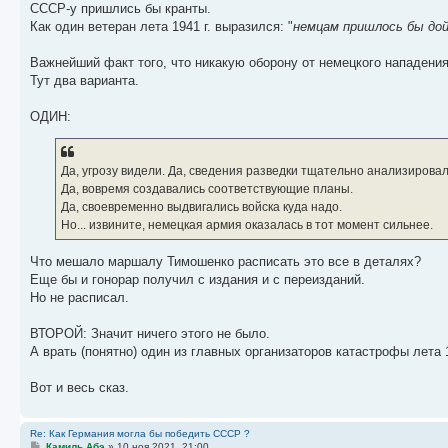
СССР-у пришлись бы кранты.
Как один ветеран лета 1941 г. выразился: "
немцам пришлось бы дой
Важнейший факт того, что никакую оборону от немецкого нападения
Тут два варианта.
ОДИН:
Да, угрозу видели. Да, сведения разведки тщательно анализировал
Да, вовремя создавались соответствующие планы.
Да, своевременно выдвигались войска куда надо.
Но... извините, немецкая армия оказалась в тот момент сильнее.
Что мешало маршалу Тимошенко расписать это все в деталях?
Еще бы и гонорар получил с издания и с переизданий.
Но не расписал.
ВТОРОЙ: Значит ничего этого не было.
А врать (понятно) один из главных организаторов катастрофы лета 
Вот и весь сказ.
Re: Как Германия могла бы победить СССР ?
С
Камиль Абэ
»
10 ноя 2021, 21:00