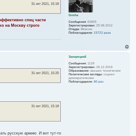
ь
31 окт 2021, 15:18
с
я
к
Gosha
н
эффективно спец части
Сообщения:
63805
а
ко на Москву строго
Зарегистрирован:
25.08.2012
ч
Откуда:
Moscow
а
Поблагодарили:
15722 раза
л
у
В
е
р
Закорецкий
н
у
Сообщения:
1129
Зарегистрирован:
26.12.2019
т
Образование:
высшее техническое
ь
31 окт 2021, 15:25
Политические взгляды:
социал-
с
демократические
я
Поблагодарили:
80 раз
к
н
а
ч
а
л
31 окт 2021, 15:18
у
ть русскую армию. И вот тут-то