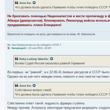
б
Atem Ka
:
щ
е
Что должна была сделать Германия чтобы точно победить СССР ?
н
и
е
Не брезговать помощью Националистов и вести пропаганду в 
Абвера (диверсантов). Блокировать Ленинград войска использо
придерживаясь плана Блицкрига!
Вероятности отрицать не могу, достоверности не вижу. М. Ломоносов
Re: Как Германия могла бы победить СССР ?
С
Закорецкий
»
10 ноя 2021, 20:45
о
о
б
Ruby Ludwig Valentin
:
щ
е
Волею Судеб Россия оказалась равной Германии.
н
и
е
Во-первых, не "равной", а к 22.06.41 боевых ресурсов в СССР было
Однако из-за кое-чего немцам очень повезло и они смогли частями
Atem Ka
:
Собственно вопрос такой:
Что должна была сделать Германия чтобы точно победить СССР ?
Собственно ответ такой: жадность фраера сгубила.
Между прочим, Алоизычу некоторые предлагали разрешить создать