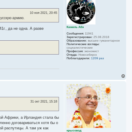
у
т
ь
10 ноя 2021, 20:45
с
русскую армию.
я
к
Камиль Абэ
н
г., да не одна. А разве
а
Сообщения:
11941
ч
Зарегистрирован:
25.08.2018
а
Образование:
высшее гуманитарное
Политические взгляды:
л
социалистические
у
Профессия:
экономист
Откуда:
Новосибирск
Поблагодарили:
1209 раз
В
е
р
н
у
т
ь
31 окт 2021, 15:18
с
я
к
н
ой Африки, а Ирландия стала бы
а
ленно договариваться хотя бы о
ч
й распутицы. А там уж как
а
крысовод