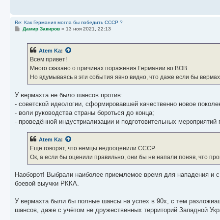
Re: Как Германия могла бы победить СССР ?
С
Дамир Закиров
»
13 ноя 2021, 22:13
о
о
б
Atem Ka
:
щ
е
Всем привет!
н
Много сказано о причинах поражения Германии во ВОВ.
и
е
Но вдумываясь в эти события явно видно, что даже если бы вермах
У вермахта не было шансов против:
- советской идеологии, сформировавшей качественно новое поколе
- воли руководства страны бороться до конца;
- проведённой индустриализации и подготовительных мероприятий
Atem Ka
:
Еще говорят, что немцы недооценили СССР.
Ок, а если бы оценили правильно, они бы не напали поняв, что п
Наоборот! Выбрали наиболее приемлемое время для нападения и с 
боевой выучки РККА.
У вермахта были бы полные шансы на успех в 90х, с тем разложиа
шансов, даже с учётом не дружественных территорий Западной Укр