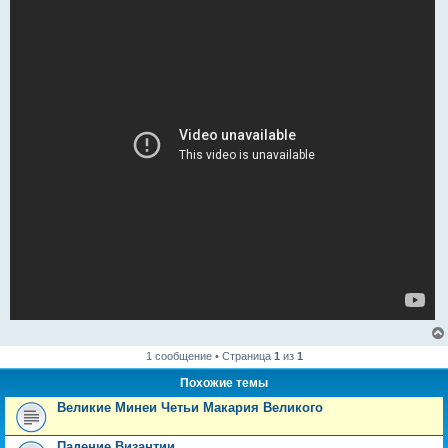
е
н
и
е
1 сообщение • Страница
1
из
1
Похожие темы
Великие Минеи Четьи Макария Великого
Падение Византии