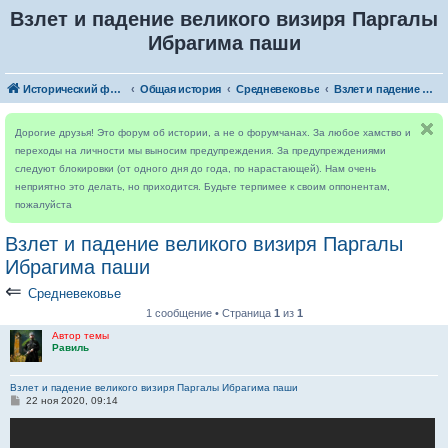
Взлет и падение великого визиря Паргалы
Ибрагима паши
Исторический форум
Общая история
Средневековье
Взлет и падение великого визиря Паргалы Ибрагима паши
Дорогие друзья! Это форум об истории, а не о форумчанах. За любое хамство и
переходы на личности мы выносим предупреждения. За предупреждениями
следуют блокировки (от одного дня до года, по нарастающей). Нам очень
неприятно это делать, но приходится. Будьте терпимее к своим оппонентам,
пожалуйста
Взлет и падение великого визиря Паргалы
Ибрагима паши
⇐
Средневековье
1 сообщение • Страница
1
из
1
Автор темы
Равиль
Взлет и падение великого визиря Паргалы Ибрагима паши
С
22 ноя 2020, 09:14
о
о
б
щ