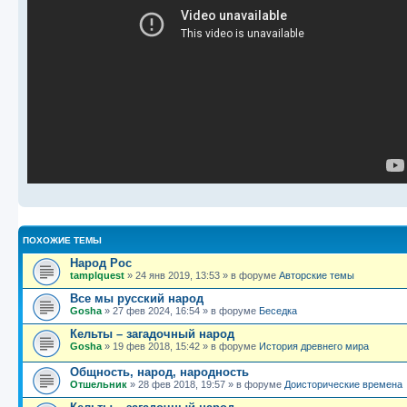
ПОХОЖИЕ ТЕМЫ
Народ Рос
tamplquest
»
24 янв 2019, 13:53
» в форуме
Авторские темы
Все мы русский народ
Gosha
»
27 фев 2024, 16:54
» в форуме
Беседка
Кельты – загадочный народ
Gosha
»
19 фев 2018, 15:42
» в форуме
История древнего мира
Общность, народ, народность
Отшельник
»
28 фев 2018, 19:57
» в форуме
Доисторические времена