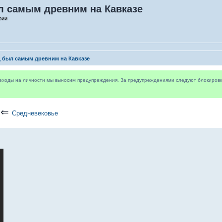
л самым древним на Кавказе
рии
 был самым древним на Кавказе
реходы на личности мы выносим предупреждения. За предупреждениями следуют блокировки 
⇐
Средневековье