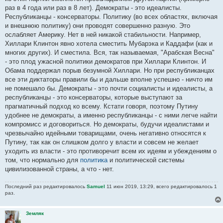
раз в 4 года или раз в 8 лет). Демократы - это идеалисты.
Республиканцы - консерваторы. Политику (во всех областях, включая
и внешнюю политику) они проводят совершенно разную. Это
ослабляет Америку. Нет в ней никакой стабильности. Например,
Хиллари Клинтон явно хотела сместить Мубарэка и Каддафи (как и
многих других). И сместила. Вся, так называемая, "Арабская Весна"
- это плод ужасной политики демократов при Хиллари Клинтон. И
Обама поддержал порыв безумной Хиллари. Но при республиканцах
все эти диктаторы правили бы и дальше вполне успешно - ничто им
не помешало бы. Демократы - это почти социалисты и идеалисты, а
республиканцы - это консерваторы, которые выступают за
прагматичный подход ко всему. Кстати говоря, поэтому Путину
удобнее не демократы, а именно республиканцы - с ними легче найти
компромисс и договориться. Но демократы, будучи идеалистами и
чрезвычайно идейными товарищами, очень негативно относятся к
Путину, так как он слишком долго у власти и совсем не желает
уходить из власти - это противоречит всем их идеям и убеждениям о
том, что нормально для
политика
и политической системы
цивилизованной страны, а что - нет.
Последний раз редактировалось
Samuel
11 июн 2019, 13:29, всего редактировалось 1
раз.
Земляк