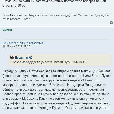
бэтменом за окиян и вам там памятник поставят за возврат вашей
страны в 90-ее.
Если Ты светить не будешь, Если Я гореть не буду, Если Мы сиять не будем, Кто
тогда развеет Тьму?
Samuel
Re: Началась ли уже революция?
С
11 июн 2019, 11:35
о
о
б
Евелина
:
щ
е
И какое Западу дело уйдет в России Путин или нет?
н
и
е
Западу обидно - в странах Запада лидеры правят максимум 5-10 лет
(очень редко чуть больше), а чаще всего не более 4 или 8 лет. Путин
правит почти 20 лет, но планирует править ещё 20-30 лет. Это
монарх в личине президента. Это обман. И лидерам Запада очень
обидно - они ощущают вопиющую несправедливость! почему им
нельзя править вечно, а Путину всё дозволено? По этой же причине
они свергли Мубарэка. Как и по этой же причине они уничтожили
Каддаффи. По этой же причине и лидера Судана свергли тоже. Увы,
я не исключаю ,что на очереди Путин... Он сам выбрал свою участь.