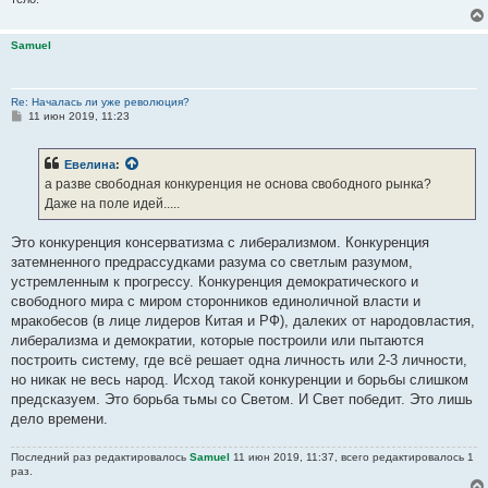
Samuel
Re: Началась ли уже революция?
С
11 июн 2019, 11:23
о
о
б
Евелина
:
щ
е
а разве свободная конкуренция не основа свободного рынка?
н
Даже на поле идей.....
и
е
Это конкуренция консерватизма с либерализмом. Конкуренция
затемненного предрассудками разума со светлым разумом,
устремленным к прогрессу. Конкуренция демократического и
свободного мира с миром сторонников единоличной власти и
мракобесов (в лице лидеров Китая и РФ), далеких от народовластия,
либерализма и демократии, которые построили или пытаются
построить систему, где всё решает одна личность или 2-3 личности,
но никак не весь народ. Исход такой конкуренции и борьбы слишком
предсказуем. Это борьба тьмы со Светом. И Свет победит. Это лишь
дело времени.
Последний раз редактировалось
Samuel
11 июн 2019, 11:37, всего редактировалось 1
раз.