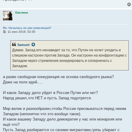
Евелина
Re: Началась ли уже революция?
С
11 июн 2019, 02:30
о
о
б
Samuel
:
щ
е
Думаю. Запад его ненавидит за то, что Путин не хочет уходить и
н
слишком настроен против Запада. Он настроен на конфронтацию с
и
е
Западом через стремление конкурировать и соперничать с
Западом.
а разве свободная конкуренция не основа свободного рынка?
Даже на поле идей.....
И какое Западу дело уйдет в России Путин или нет?
Народ решил,что НЕТ и пусть Запад подотрется.
Мир велик и разнообразен,чтобы России пресмыкаться перед неким
Западом (непонятно что это вообще такое).
И какое вашему Западу дело демократия у нас или монархия или
ещё что?
Пусть Запад разбирается со своими мигрантами,грязь убирает с