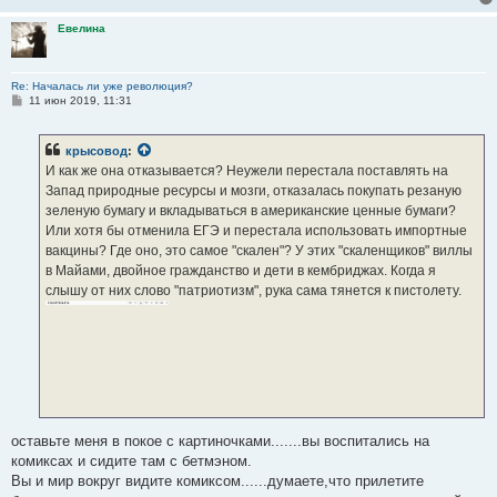
Евелина
Re: Началась ли уже революция?
С
11 июн 2019, 11:31
о
о
б
крысовод
:
щ
е
И как же она отказывается? Неужели перестала поставлять на
н
Запад природные ресурсы и мозги, отказалась покупать резаную
и
е
зеленую бумагу и вкладываться в американские ценные бумаги?
Или хотя бы отменила ЕГЭ и перестала использовать импортные
вакцины? Где оно, это самое "скален"? У этих "скаленщиков" виллы
в Майами, двойное гражданство и дети в кембриджах. Когда я
слышу от них слово "патриотизм", рука сама тянется к пистолету.
оставьте меня в покое с картиночками.......вы воспитались на
комиксах и сидите там с бетмэном.
Вы и мир вокруг видите комиксом......думаете,что прилетите