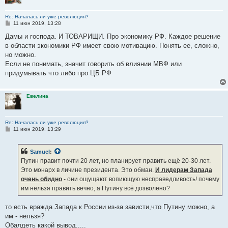
Re: Началась ли уже революция?
С
11 июн 2019, 13:28
о
о
Дамы и господа. И ТОВАРИЩИ. Про экономику РФ. Каждое решение
б
в области экономики РФ имеет свою мотивацию. Понять ее, сложно,
щ
е
но можно.
н
Если не понимать, значит говорить об влиянии МВФ или
и
е
придумывать что либо про ЦБ РФ
Евелина
Re: Началась ли уже революция?
С
11 июн 2019, 13:29
о
о
б
Samuel
:
щ
е
Путин правит почти 20 лет, но планирует править ещё 20-30 лет.
н
Это монарх в личине президента. Это обман.
И лидерам Запада
и
е
очень обидно
- они ощущают вопиющую несправедливость! почему
им нельзя править вечно, а Путину всё дозволено?
то есть вражда Запада к России из-за зависти,что Путину можно, а
им - нельзя?
Обалдеть какой вывод.....