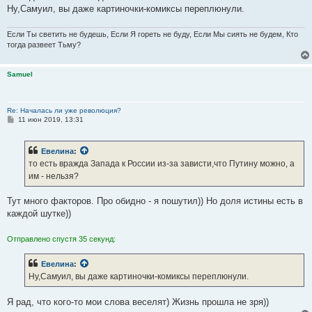
Ну,Самуил, вы даже картиночки-комиксы переплюнули.
Если Ты светить не будешь, Если Я гореть не буду, Если Мы сиять не будем, Кто
тогда развеет Тьму?
Samuel
Re: Началась ли уже революция?
С
11 июн 2019, 13:31
о
о
б
Евелина
:
щ
е
то есть вражда Запада к России из-за зависти,что Путину можно, а
н
им - нельзя?
и
е
Тут много факторов. Про обидно - я пошутил)) Но доля истины есть в
каждой шутке))
Отправлено спустя 35 секунд:
Евелина
:
Ну,Самуил, вы даже картиночки-комиксы переплюнули.
Я рад, что кого-то мои слова веселят) Жизнь прошла не зря))