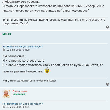
либерастам это усвоить.
И судьба Березовского (которого нашли повешенным и совершенно
нищим) никого не минует на Западе из "рэволюционэров"
Если Ты светить не будешь, Если Я гореть не буду, Если Мы сиять не будем, Кто
тогда развеет Тьму?
Ци-Ган
Re: Началась ли уже революция?
С
10 июн 2019, 04:08
о
о
Хм революция...
б
И кто против кого восстает?
щ
е
В любом случае хотелось чтобы если какая-то буза и начнется, то
н
и
таки не раньше Рождества.
е
Нет у меня авторитетов и не было никогда
Автор темы
крысовод
Re: Началась ли уже революция?
С
10 июн 2019, 09:51
о