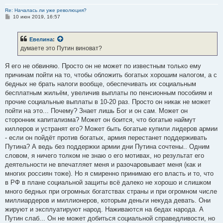
Re: Началась ли уже революция?
С
10 июн 2019, 16:57
о
о
б
Евелина
:
щ
е
думаете это Путин виноват?
н
и
е
Я его не обвиняю. Просто он не может по известным только ему
причинам пойти на то, чтобы обложить богатых хорошим налогом, а с
бедных не брать налоги вообще, обеспечивать их социальным
бесплатным жильём, увеличив выплаты по пенсионным пособиям и
прочие социальные выплаты в 10-20 раз. Просто он никак не может
пойти на это... Почему? Знает лишь Бог и он сам. Может он
сторонник капитализма? Может он боится, что богатые наймут
киллеров и устранят его? Может быть богатые купили лидеров армии
- если он пойдёт против богатых, армия перестанет поддерживать
Путина? А ведь без поддержки армии дни Путина сочтены.. Одним
словом, я ничего толком не знаю о его мотивах, но результат его
деятельности не впечатляет меня и разочаровывает меня (как и
многих россиян тоже). Но я смиренно принимаю его власть и то, что
в РФ в плане социальной защиты всё далеко не хорошо и слишком
много бедных при огромных богатствах страны и при огромном числе
миллиардеров и миллионеров, которым деньги некуда девать. Они
жируют и эксплуатируют народ. Наживаются на бедах народа. А
Путин слаб... Он не может добиться социальной справедливости, но