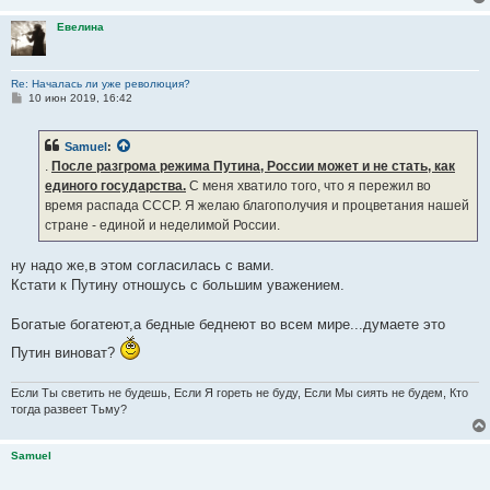
Евелина
Re: Началась ли уже революция?
С
10 июн 2019, 16:42
о
о
б
Samuel
:
щ
е
.
После разгрома режима Путина, России может и не стать, как
н
единого государства.
С меня хватило того, что я пережил во
и
е
время распада СССР. Я желаю благополучия и процветания нашей
стране - единой и неделимой России.
ну надо же,в этом согласилась с вами.
Кстати к Путину отношусь с большим уважением.
Богатые богатеют,а бедные беднеют во всем мире...думаете это
Путин виноват?
Если Ты светить не будешь, Если Я гореть не буду, Если Мы сиять не будем, Кто
тогда развеет Тьму?
Samuel