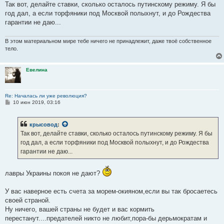
е
Так вот, делайте ставки, сколько осталось путинскому режиму. Я бы
год дал, а если торфяники под Москвой полыхнут, и до Рождества
гарантии не даю...
В этом материальном мире тебе ничего не принадлежит, даже твоё собственное
тело.
Евелина
Re: Началась ли уже революция?
С
10 июн 2019, 03:16
о
о
б
крысовод
:
щ
е
Так вот, делайте ставки, сколько осталось путинскому режиму. Я бы
н
год дал, а если торфяники под Москвой полыхнут, и до Рождества
и
е
гарантии не даю...
лавры Украины покоя не дают?
У вас наверное есть счета за морем-окияном,если вы так бросаетесь
своей страной.
Ну ничего, вашей страны не будет и вас кормить
перестанут....предателей никто не любит,пора-бы дерьмократам и