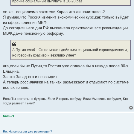
прочие социальные выплаты в 10-20 раз.
хе-хе...социализма захотели,Карла что-ли начитались?
Я думаю,что Россия изменит экономический курс,как только выйдет
из сферы влияния МВФ.
До сегодняшнего дня РФ выполняла практически все рекомендации
МВФ,даже пенсионную реформу.
А Путин слаб... Он не может добиться социальной справедливости,
но говорить красиво и вежливо умеет
ага,если бы не Путин,то Россия уже сгинула бы в никуда после 90-х
Ельцина.
За это Запад его и ненавидит.
А теперь россиянчики на тачках разъезжают и отдыхают по системе
все включено.
Если Ты светить не будешь, Если Я гореть не буду, Если Мы сиять не будем, Кто
тогда развеет Тьму?
Samuel
Re: Началась ли уже революция?