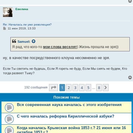
Евелина
Re: Началась ли уже революция?
С
11 июн 2019, 13:33
о
о
б
Samuel
:
щ
е
Я рад, что кого-то
мои слова веселят
) Жизнь прошла не зря))
н
и
е
ну, в качестве посредственного клоуна несомненно не зря.
Если Ты светить не будешь, Если Я гореть не буду, Если Мы сиять не будем, Кто
тогда развеет Тьму?
Страница
1
из
8
1
2
3
4
5
8
След.
192 сообщения
…
Похожие темы
Вся современная наука началась с этого изобретения
С чего началась реформа Кириллической азбуки?
Когда началась Крымская война 1853 г.? 21 июня или 16
октября 1853 г.?