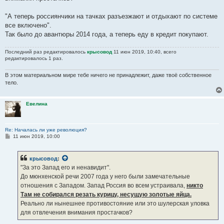
"А теперь россиянчики на тачках разъезжают и отдыхают по системе
все включено".
Так было до авантюры 2014 года, а теперь еду в кредит покупают.
Последний раз редактировалось
крысовод
11 июн 2019, 10:40, всего
редактировалось 1 раз.
В этом материальном мире тебе ничего не принадлежит, даже твоё собственное
тело.
Евелина
Re: Началась ли уже революция?
С
11 июн 2019, 10:00
о
о
б
крысовод
:
щ
е
"За это Запад его и ненавидит".
н
До мюнхенской речи 2007 года у него были замечательные
и
е
отношения с Западом. Запад Россия во всем устраивала,
никто
Там не собирался резать курицу, несущую золотые яйца.
Реально ли нынешнее противостояние или это шулерская уловка
для отвлечения внимания простачков?