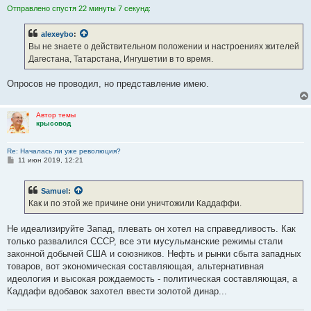
Отправлено спустя 22 минуты 7 секунд:
alexeybo
:
Вы не знаете о действительном положении и настроениях жителей
Дагестана, Татарстана, Ингушетии в то время.
Опросов не проводил, но представление имею.
Автор темы
крысовод
Re: Началась ли уже революция?
С
11 июн 2019, 12:21
о
о
б
Samuel
:
щ
е
Как и по этой же причине они уничтожили Каддаффи.
н
и
е
Не идеализируйте Запад, плевать он хотел на справедливость. Как
только развалился СССР, все эти мусульманские режимы стали
законной добычей США и союзников. Нефть и рынки сбыта западных
товаров, вот экономическая составляющая, альтернативная
идеология и высокая рождаемость - политическая составляющая, а
Каддафи вдобавок захотел ввести золотой динар...