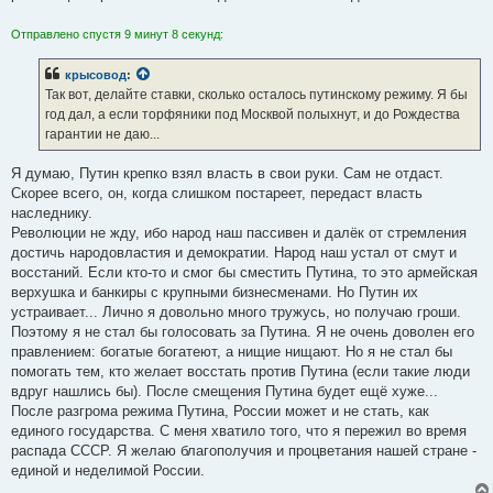
Отправлено спустя 9 минут 8 секунд:
крысовод
:
Так вот, делайте ставки, сколько осталось путинскому режиму. Я бы
год дал, а если торфяники под Москвой полыхнут, и до Рождества
гарантии не даю...
Я думаю, Путин крепко взял власть в свои руки. Сам не отдаст.
Скорее всего, он, когда слишком постареет, передаст власть
наследнику.
Революции не жду, ибо народ наш пассивен и далёк от стремления
достичь народовластия и демократии. Народ наш устал от смут и
восстаний. Если кто-то и смог бы сместить Путина, то это армейская
верхушка и банкиры с крупными бизнесменами. Но Путин их
устраивает... Лично я довольно много тружусь, но получаю гроши.
Поэтому я не стал бы голосовать за Путина. Я не очень доволен его
правлением: богатые богатеют, а нищие нищают. Но я не стал бы
помогать тем, кто желает восстать против Путина (если такие люди
вдруг нашлись бы). После смещения Путина будет ещё хуже...
После разгрома режима Путина, России может и не стать, как
единого государства. С меня хватило того, что я пережил во время
распада СССР. Я желаю благополучия и процветания нашей стране -
единой и неделимой России.