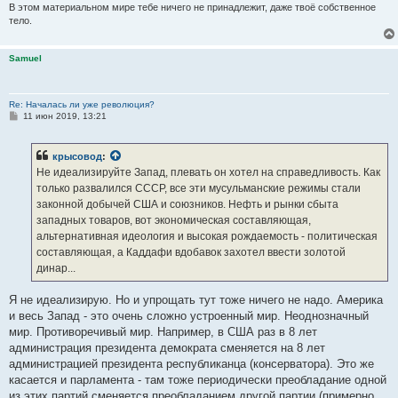
В этом материальном мире тебе ничего не принадлежит, даже твоё собственное
тело.
Samuel
Re: Началась ли уже революция?
С
11 июн 2019, 13:21
о
о
б
крысовод
:
щ
е
Не идеализируйте Запад, плевать он хотел на справедливость. Как
н
только развалился СССР, все эти мусульманские режимы стали
и
е
законной добычей США и союзников. Нефть и рынки сбыта
западных товаров, вот экономическая составляющая,
альтернативная идеология и высокая рождаемость - политическая
составляющая, а Каддафи вдобавок захотел ввести золотой
динар...
Я не идеализирую. Но и упрощать тут тоже ничего не надо. Америка
и весь Запад - это очень сложно устроенный мир. Неоднозначный
мир. Противоречивый мир. Например, в США раз в 8 лет
администрация президента демократа сменяется на 8 лет
администрацией президента республиканца (консерватора). Это же
касается и парламента - там тоже периодически преобладание одной
из этих партий сменяется преобладанием другой партии (примерно