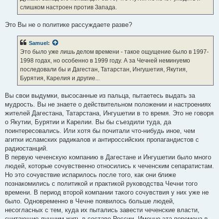
слишком настроен против Запада.
Это Вы не о политике рассуждаете разве?
Samuel
:
Это было уже лишь делом времени - такое ощущение было в 1997-
1998 годах, но особенно в 1999 году. А за Чечней неминуемо
последовали бы и Дагестан, Татарстан, Ингушетия, Якутия,
Бурятия, Карелия и другие...
Вы свои выдумки, высосанные из пальца, пытаетесь выдать за
мудрость. Вы не знаете о действительном положении и настроениях
жителей Дагестана, Татарстана, Ингушетии в то время. Это не говоря
о Якутии, Бурятии и Карелии. Вы бы съездили туда, да
поинтересовались. Или хотя бы почитали что-нибудь иное, чем
агитки исламских радикалов и антироссийских пропагандистов с
радиостанций.
В первую чеченскую компанию в Дагестане и Ингушетии было много
людей, которые сочувственно относились к чеченским сепаратистам.
Но это сочувствие испарилось после того, как они ближе
познакомились с политикой и практикой руководства Чечни того
времени. В период второй компании такого сочувствия у них уже не
было. Одновременно в Чечне появилось больше людей,
несогласных с тем, куда их пытались завести чеченские власти,
считающие лучшим жить в составе России. Именно эта перемена в