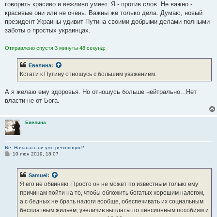
говорить красиво и вежливо умеет. Я - против слов. Не важно -
красивые они или не очень. Важны же только дела. Думаю, новый
президент Украины удивит Путина своими добрыми делами полными
заботы о простых украинцах.
Отправлено спустя 3 минуты 48 секунд:
Евелина
:
Кстати к Путину отношусь с большим уважением.
А я желаю ему здоровья. Но отношусь больше нейтрально...Нет
власти не от Бога.
Евелина
Re: Началась ли уже революция?
С
10 июн 2019, 18:07
о
о
б
Samuel
:
щ
е
Я его не обвиняю. Просто он не может по известным только ему
н
причинам пойти на то, чтобы обложить богатых хорошим налогом,
и
е
а с бедных не брать налоги вообще, обеспечивать их социальным
бесплатным жильём, увеличив выплаты по пенсионным пособиям и