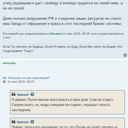
улиц,трудящимся даст свободу и вообще трудится на своей ниве, а
не на чужой.
Даже полное разрушение РФ и съедение наших ресурсов не спасет
ваш Запад от обрушения и краха в этот последний Кризис системы.
Последний раз редактировалось
Евелина
11 июн 2019, 09:28, всего редактировалось
1 раз.
Если Ты светить не будешь, Если Я гореть не буду, Если Мы сиять не будем, Кто
тогда развеет Тьму?
alexeybo
Re: Началась ли уже революция?
С
11 июн 2019, 09:25
о
о
б
Samuel
:
щ
е
Я думаю, Путин крепко взял власть в свои руки. Сам не отдаст.
н
Скорее всего, он, когда слишком постареет, передаст власть
и
е
наследнику.
Samuel
:
Думаю. Запад его ненавидит за то, что Путин не хочет уходить и