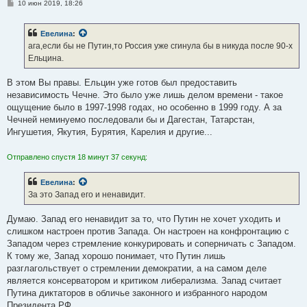
С
10 июн 2019, 18:26
о
о
б
Евелина
:
щ
е
ага,если бы не Путин,то Россия уже сгинула бы в никуда после 90-х
н
Ельцина.
и
е
В этом Вы правы. Ельцин уже готов был предоставить
независимость Чечне. Это было уже лишь делом времени - такое
ощущение было в 1997-1998 годах, но особенно в 1999 году. А за
Чечней неминуемо последовали бы и Дагестан, Татарстан,
Ингушетия, Якутия, Бурятия, Карелия и другие...
Отправлено спустя 18 минут 37 секунд:
Евелина
:
За это Запад его и ненавидит.
Думаю. Запад его ненавидит за то, что Путин не хочет уходить и
слишком настроен против Запада. Он настроен на конфронтацию с
Западом через стремление конкурировать и соперничать с Западом.
К тому же, Запад хорошо понимает, что Путин лишь
разглагольствует о стремлении демократии, а на самом деле
является консерватором и критиком либерализма. Запад считает
Путина диктаторов в обличье законного и избранного народом
Президента РФ.