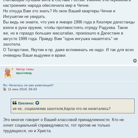
настроениях народа обеспечила мир в Чечне.
Но откуда Вам это знать? Из окон Вашей квартиры Чечни и
Ингушетии не увидать.
Вы ведь не знаете, что уже в январе 1996 года в Кизляре дагестанцы
взяли в руки оружие, чтобы противостоять отряду Радуева. Такое
же, но в гораздо больших масштабах, произошло в Дагестане в
августе 1999 года. Правду Вам "одна ингушка нашептать" не
захотела.
О Татарстане, Якутии и пр. даже вспоминать не надо. И так для всех
очевидны Ваши выдумки и враки.
Автор темы
крысовод
Re: Началась ли уже революция?
С
11 июн 2019, 09:43
о
о
б
Евелина
:
щ
е
хе-хе...социализма захотели,Карла что-ли начитались?
н
и
е
Это многое говорит о Вашей классовой принадлежности. Кто не
хочет социальной справедливости, тот против не только
трудящихся, но и Христа.