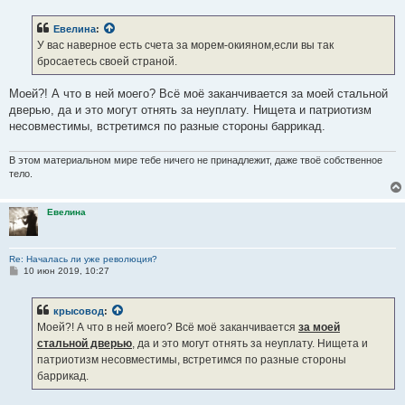
о
б
Евелина
:
щ
е
У вас наверное есть счета за морем-окияном,если вы так
н
бросаетесь своей страной.
и
е
Моей?! А что в ней моего? Всё моё заканчивается за моей стальной
дверью, да и это могут отнять за неуплату. Нищета и патриотизм
несовместимы, встретимся по разные стороны баррикад.
В этом материальном мире тебе ничего не принадлежит, даже твоё собственное
тело.
Евелина
Re: Началась ли уже революция?
С
10 июн 2019, 10:27
о
о
б
крысовод
:
щ
е
Моей?! А что в ней моего? Всё моё заканчивается
за моей
н
стальной дверью
, да и это могут отнять за неуплату. Нищета и
и
е
патриотизм несовместимы, встретимся по разные стороны
баррикад.