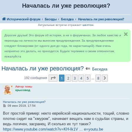
Началась ли уже революция?
Исторический форум
Беседы
Беседка
Началась ли уже революция?
Актуальные встречи отражает
шелтон
.
Дорогие друзья! Это форум об истории, а не о форумчанах. За любое хамство и
переходы на личности мы выносим предупреждения. За предупреждениями
следуют блокировки (от одного дня до года, по нарастающей). Нам очень
неприятно это делать, но приходится. Будьте терпимее к своим оппонентам,
пожалуйста
Началась ли уже революция?
⇐
Беседка
Страница
1
из
8
1
2
3
4
5
8
След.
192 сообщения
…
Автор темы
крысовод
Началась ли уже революция?
С
09 июн 2019, 17:54
о
о
Вот простой пример: некто еврейской национальности, тощий, словно
б
плотно сидит на "хмуром", начинает вещать нам о судьбах страны, и
щ
е
ведь логичен, засранец. И сколько их тут таких?
н
https://www.youtube.com/watch?v=KH-Ik1V ... e=youtu.be
и