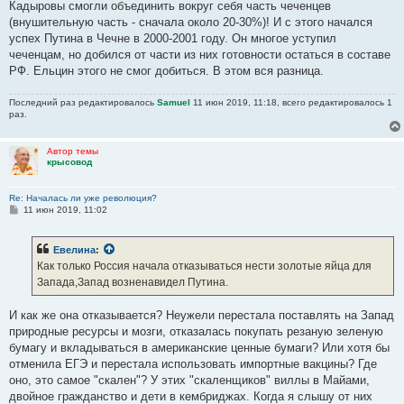
Кадыровы смогли объединить вокруг себя часть чеченцев
(внушительную часть - сначала около 20-30%)! И с этого начался
успех Путина в Чечне в 2000-2001 году. Он многое уступил
чеченцам, но добился от части из них готовности остаться в составе
РФ. Ельцин этого не смог добиться. В этом вся разница.
Последний раз редактировалось
Samuel
11 июн 2019, 11:18, всего редактировалось 1
раз.
Автор темы
крысовод
Re: Началась ли уже революция?
С
11 июн 2019, 11:02
о
о
б
Евелина
:
щ
е
Как только Россия начала отказываться нести золотые яйца для
н
Запада,Запад возненавидел Путина.
и
е
И как же она отказывается? Неужели перестала поставлять на Запад
природные ресурсы и мозги, отказалась покупать резаную зеленую
бумагу и вкладываться в американские ценные бумаги? Или хотя бы
отменила ЕГЭ и перестала использовать импортные вакцины? Где
оно, это самое "скален"? У этих "скаленщиков" виллы в Майами,
двойное гражданство и дети в кембриджах. Когда я слышу от них