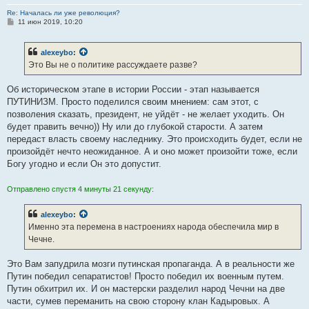
Re: Началась ли уже революция?
С
11 июн 2019, 10:20
о
о
б
alexeybo
:
щ
е
Это Вы не о политике рассуждаете разве?
н
и
е
Об историческом этапе в истории России - этап называется
ПУТИНИЗМ. Просто поделился своим мнением: сам этот, с
позволения сказать, президент, не уйдёт - не желает уходить. Он
будет править вечно)) Ну или до глубокой старости. А затем
передаст власть своему наследнику. Это происходить будет, если не
произойдёт нечто неожиданное. А и оно может произойти тоже, если
Богу угодно и если Он это допустит.
Отправлено спустя 4 минуты 21 секунду:
alexeybo
:
Именно эта перемена в настроениях народа обеспечила мир в
Чечне.
Это Вам запудрила мозги путинская пропаганда. А в реальности же
Путин победил сепаратистов! Просто победил их военным путем.
Путин обхитрил их. И он мастерски разделил народ Чечни на две
части, сумев переманить на свою сторону клан Кадыровых. А