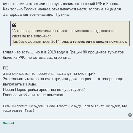
ну вот сами и ответили про суть взаимоотношений РФ и Запада.
Как только Россия начала отказываться нести золотые яйца для
Запада,Запад возненавидел Путина.
"А теперь россиянчики на тачках разъезжают и отдыхают по
системе все включено".
Так было до авантюры 2014 года,
а теперь еду в кредит покупают.
глядя что есть.....но и в 2018 году в Греции 80 процентов туристов
было из РФ...не хотела вас огорчать.
ПС
а вы считаете,что перемены настанут на счет три?
Это сломать можно на счет три,или даже на раз..... а теперь надо
выползать из ямы.
Новая Перестройка зреет, вы не чувствуете?
Главное,чтобы никто не помешал.
Если Ты светить не будешь, Если Я гореть не буду, Если Мы сиять не будем, Кто
тогда развеет Тьму?
Samuel