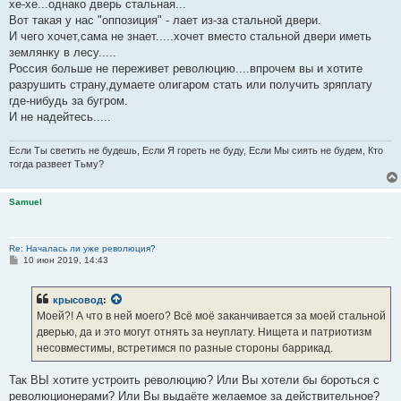
хе-хе...однако дверь стальная...
Вот такая у нас "оппозиция" - лает из-за стальной двери.
И чего хочет,сама не знает.....хочет вместо стальной двери иметь
землянку в лесу.....
Россия больше не переживет революцию....впрочем вы и хотите
разрушить страну,думаете олигаром стать или получить зряплату
где-нибудь за бугром.
И не надейтесь.....
Если Ты светить не будешь, Если Я гореть не буду, Если Мы сиять не будем, Кто
тогда развеет Тьму?
Samuel
Re: Началась ли уже революция?
С
10 июн 2019, 14:43
о
о
б
крысовод
:
щ
е
Моей?! А что в ней моего? Всё моё заканчивается за моей стальной
н
дверью, да и это могут отнять за неуплату. Нищета и патриотизм
и
е
несовместимы, встретимся по разные стороны баррикад.
Так ВЫ хотите устроить революцию? Или Вы хотели бы бороться с
революционерами? Или Вы выдаёте желаемое за действительное?