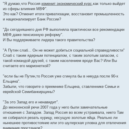
"Я думаю,что Россия
изменит экономический курс
,как только выйдет
из сферы влияния МВФ".
Это как? Отменит итоги приватизации, восстановит промышленность
и национализирует Банк России?
"До сегодняшнего дня РФ выполняла практически все рекомендации
МВФ,даже пенсионную реформу".
И Вы поддерживаете лидера такого правительства?
"А Путин слаб... Он не может добиться социальной справедливости"
Слаб с таким ядерным потенциалом, с таким золотым запасом, с
такой командой друзей, с таким населением вроде Вас? Или Вы
считаете его марионеткой?
"если бы не Путин,то Россия уже сгинула бы в никуда после 90-х
Ельцина".
Забыли, что говорите о преемнике Ельцина, ставленнике Семьи и
еврейской Семибанкирщины?
"За это Запад его и ненавидит".
До мюнхенской речи 2007 года у него были замечательные
отношения с Западом. Запад Россия во всем устраивала, никто Там
не собирался резать курицу, несущую золотые яйца. Реально ли
нынешнее противостояние или это шулерская уловка для отвлечения
внимания простачков?