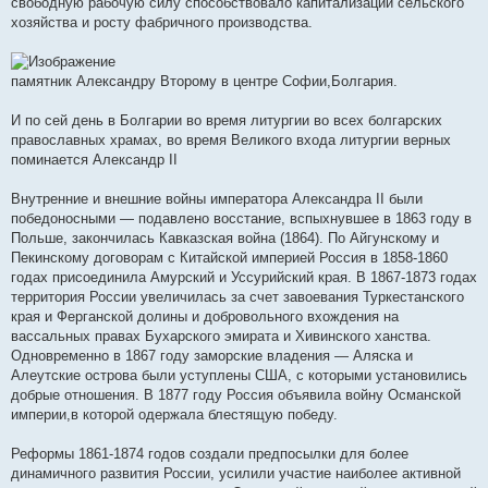
свободную рабочую силу способствовало капитализации сельского
хозяйства и росту фабричного производства.
памятник Александру Второму в центре Софии,Болгария.
И по сей день в Болгарии во время литургии во всех болгарских
православных храмах, во время Великого входа литургии верных
поминается Александр II
Внутренние и внешние войны императора Александра II были
победоносными — подавлено восстание, вспыхнувшее в 1863 году в
Польше, закончилась Кавказская война (1864). По Айгунскому и
Пекинскому договорам с Китайской империей Россия в 1858-1860
годах присоединила Амурский и Уссурийский края. В 1867-1873 годах
территория России увеличилась за счет завоевания Туркестанского
края и Ферганской долины и добровольного вхождения на
вассальных правах Бухарского эмирата и Хивинского ханства.
Одновременно в 1867 году заморские владения — Аляска и
Алеутские острова были уступлены США, с которыми установились
добрые отношения. В 1877 году Россия объявила войну Османской
империи,в которой одержала блестящую победу.
Реформы 1861-1874 годов создали предпосылки для более
динамичного развития России, усилили участие наиболее активной