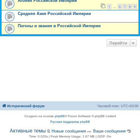
Агония Российской Империи
1
6
7
8
9
…
Средняя Азия Российской Империи
Погоны и звания в Российской Империи
Перейти
Исторический форум
Часовой пояс:
UTC+03:00
Создано на основе
phpBB
® Forum Software © phpBB Limited
Русская поддержка phpBB
Активные темы
Ҩ
Новые сообщения
ᨕ
Ваши сообщения
ᎂ
Time: 0.020s
| Peak Memory Usage: 1.67 МБ | GZIP: On