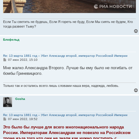
Если Ты светить не будешь, Если Я гореть не буду, Если Мы сиять не будем, Кто
тогда развеет Тьму?
Блофельд
Re: 13 марта 1881 год – Убит Александр второй, император Российской Империи
С
07 июн 2022, 15:10
о
о
Мне жалко Александра Второго. Лучше бы ему было не погибать от
б
бомбы Гриневицкого.
щ
е
н
и
Только так и остались всего лишь словами наша вера, надежда, любовь.
е
Gosha
Re: 13 марта 1881 год – Убит Александр второй, император Российской Империи
С
07 июн 2022, 19:52
о
о
Это было бы лучше для всего многонационального народа
б
России. Императорам Александрам не повезло на Российском
щ
е
троне из-за того что они не знали как нужно поступать с