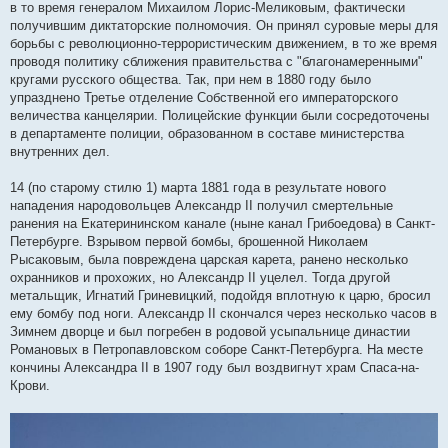
в то время генералом Михаилом Лорис-Меликовым, фактически
получившим диктаторские полномочия. Он принял суровые меры для
борьбы с революционно-террористическим движением, в то же время
проводя политику сближения правительства с "благонамеренными"
кругами русского общества. Так, при нем в 1880 году было
упразднено Третье отделение Собственной его императорского
величества канцелярии. Полицейские функции были сосредоточены
в департаменте полиции, образованном в составе министерства
внутренних дел.
14 (по старому стилю 1) марта 1881 года в результате нового
нападения народовольцев Александр II получил смертельные
ранения на Екатерининском канале (ныне канал Грибоедова) в Санкт-
Петербурге. Взрывом первой бомбы, брошенной Николаем
Рысаковым, была повреждена царская карета, ранено несколько
охранников и прохожих, но Александр II уцелел. Тогда другой
метальщик, Игнатий Гриневицкий, подойдя вплотную к царю, бросил
ему бомбу под ноги. Александр II скончался через несколько часов в
Зимнем дворце и был погребен в родовой усыпальнице династии
Романовых в Петропавловском соборе Санкт-Петербурга. На месте
кончины Александра II в 1907 году был воздвигнут храм Спаса-на-
Крови.