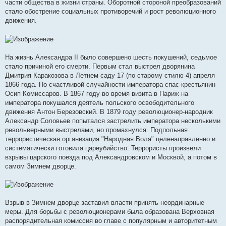
части общества в жизни страны. Оборотной стороной преобразований
стало обострение социальных противоречий и рост революционного
движения.
На жизнь Александра II было совершено шесть покушений, седьмое
стало причиной его смерти. Первым стал выстрел дворянина
Дмитрия Каракозова в Летнем саду 17 (по старому стилю 4) апреля
1866 года. По счастливой случайности императора спас крестьянин
Осип Комиссаров. В 1867 году во время визита в Париж на
императора покушался деятель польского освободительного
движения Антон Березовский. В 1879 году революционер-народник
Александр Соловьев попытался застрелить императора несколькими
револьверными выстрелами, но промахнулся. Подпольная
террористическая организация "Народная Воля" целенаправленно и
систематически готовила цареубийство. Террористы произвели
взрывы царского поезда под Александровском и Москвой, а потом в
самом Зимнем дворце.
Взрыв в Зимнем дворце заставил власти принять неординарные
меры. Для борьбы с революционерами была образована Верховная
распорядительная комиссия во главе с популярным и авторитетным