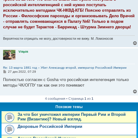
н
российской интеллигенцией с ней нужно поступать
и
е
исключительно методами ЧК-НКВД-КГБ! Поясню отправлять из
России - Философские пароходы и организовывать Дело Врачей
- отправлять сомневающихся в Палату №6! Только в подом
случае не будет Терактов - Баррикад - Штурма Зимнего дворца!
Вероятности отрицать не могу, достоверности не вижу. М. Ломоносов
Vittpitt
Re: 13 марта 1881 год – Убит Александр второй, император Российской Империи
С
27 дек 2022, 07:29
о
о
Полностью согласен с Gosha что российская интелегенция только
б
методы ЧК/ОГПУ так как они это понимают
щ
е
н
и
4 сообщения • Страница
1
из
1
е
Похожие темы
За что Бог уничтожил империи Первый Рим и Второй
Рим (Византию)? Новый взгляд.
Дворовые Российской Империи