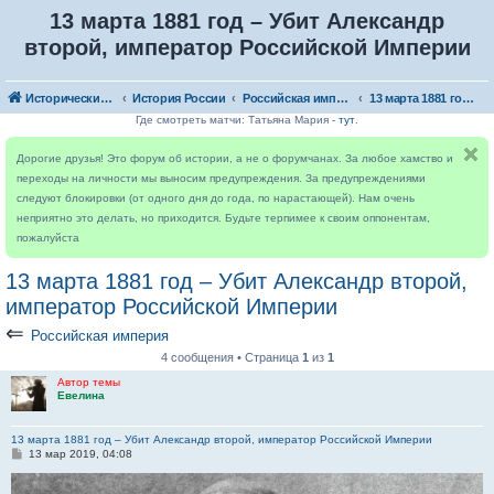
13 марта 1881 год – Убит Александр
второй, император Российской Империи
Исторический форум
История России
Российская империя
13 марта 1881 год – Убит Александр второй, император Российской Империи
Где смотреть матчи: Татьяна Мария -
тут
.
Дорогие друзья! Это форум об истории, а не о форумчанах. За любое хамство и
переходы на личности мы выносим предупреждения. За предупреждениями
следуют блокировки (от одного дня до года, по нарастающей). Нам очень
неприятно это делать, но приходится. Будьте терпимее к своим оппонентам,
пожалуйста
13 марта 1881 год – Убит Александр второй,
император Российской Империи
⇐
Российская империя
4 сообщения • Страница
1
из
1
Автор темы
Евелина
13 марта 1881 год – Убит Александр второй, император Российской Империи
С
13 мар 2019, 04:08
о
о
б