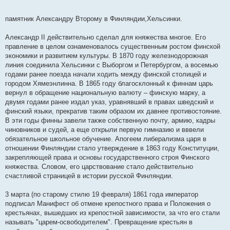
памятник Александру Второму в Финляндии,Хельсинки.
Александр II действительно сделал для княжества многое. Его
правление в целом ознаменовалось существенным ростом финской
экономики и развитием культуры. В 1870 году железнодорожная
линия соединила Хельсинки с Выборгом и Петербургом, а восемью
годами ранее поезда начали ходить между финской столицей и
городом Хямеэнлинна. В 1865 году благосклонный к финнам царь
вернул в обращение национальную валюту – финскую марку, а
двумя годами ранее издал указ, уравнявший в правах шведский и
финский языки, прекратив таким образом их давнее противостояние.
В эти годы финны завели также собственную почту, армию, кадры
чиновников и судей, а еще открыли первую гимназию и вввели
обязательное школьное обучение. Апогеем либерализма царя в
отношении Финляндии стало утверждение в 1863 году Конституции,
закрепляющей права и основы государственного строя Финского
княжества. Словом, его царствование стало действительно
счастливой страницей в истории русской Финляндии.
3 марта (по старому стилю 19 февраля) 1861 года император
подписал Манифест об отмене крепостного права и Положения о
крестьянах, вышедших из крепостной зависимости, за что его стали
называть "царем-освободителем". Превращение крестьян в