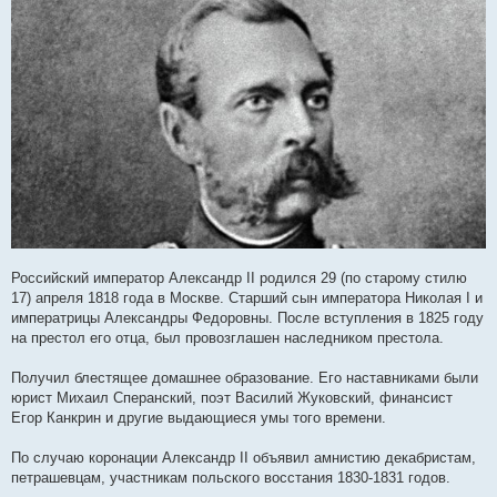
щ
е
н
и
е
Российский император Александр II родился 29 (по старому стилю
17) апреля 1818 года в Москве. Старший сын императора Николая I и
императрицы Александры Федоровны. После вступления в 1825 году
на престол его отца, был провозглашен наследником престола.
Получил блестящее домашнее образование. Его наставниками были
юрист Михаил Сперанский, поэт Василий Жуковский, финансист
Егор Канкрин и другие выдающиеся умы того времени.
По случаю коронации Александр II объявил амнистию декабристам,
петрашевцам, участникам польского восстания 1830-1831 годов.