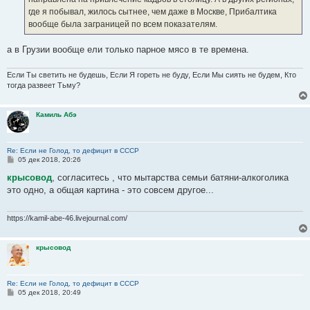
где я побывал, жилось сытнее, чем даже в Москве, Прибалтика
вообще была заграницей по всем показателям.
а в Грузии вообще ели только парное мясо в те времена.
Если Ты светить не будешь, Если Я гореть не буду, Если Мы сиять не будем, Кто
тогда развеет Тьму?
Камиль Абэ
Re: Если не Голод, то дефицит в СССР
С
05 дек 2018, 20:26
о
о
крысовод
, согласитесь , что мытарства семьи батяни-алкоголика
б
это одно, а общая картина - это совсем другое...
щ
е
н
и
https://kamil-abe-46.livejournal.com/
е
крысовод
Re: Если не Голод, то дефицит в СССР
С
05 дек 2018, 20:49
о
о