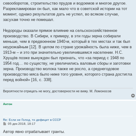
севооборотов, строительство прудов и водоемов и многое другое.
Разрекламирован он был, как мало что в советской истории на тот
момент, однако результатов дать не успел, во всяком случае,
засухам точно не помешал.
Недороды оказали прямое влияние на сельскохозяйственное
производство. В Сибири, к примеру, в эти годы зерна собирали
меньше, чем в предвоенном 1940-м, который в тех местах и так был
неурожайным [12]. В целом по стране урожайность была ниже, чем в
1913-м – и это при значительно увеличившемся населении. Н.С.
Хрущёв позже вынужден был признать, что «за период с 1948 по
1954 год… по существу, не увеличились валовые сборы и заготовки
зерна. Производство молока также не росло, а среднегодовое
производство мяса было ниже того уровня, которого страна достигла
перед войной» [16, с. 338].
Вероятности отрицать не могу, достоверности не вижу. М. Ломоносов
Антон
Re: Если не Голод, то дефицит в СССР
С
05 дек 2018, 18:17
о
о
Автор явно отрабатывает гранты.
б