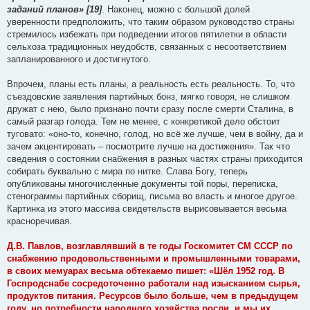
заданий планов» [19]
. Наконец, можно с большой долей
уверенности предположить, что таким образом руководство страны
стремилось избежать при подведении итогов пятилетки в области
сельхоза традиционных неудобств, связанных с несоответствием
запланированного и достигнутого.
Впрочем, планы есть планы, а реальность есть реальность. То, что
съездовские заявления партийных бонз, мягко говоря, не слишком
дружат с нею, было признано почти сразу после смерти Сталина, в
самый разгар голода. Тем не менее, с конкретикой дело обстоит
туговато: «оно-то, конечно, голод, но всё же лучше, чем в войну, да и
зачем акцентировать – посмотрите лучше на достижения». Так что
сведения о состоянии снабжения в разных частях страны приходится
собирать буквально с мира по нитке. Слава Богу, теперь
опубликованы многочисленные документы той поры, переписка,
стенограммы партийных сборищ, письма во власть и многое другое.
Картинка из этого массива свидетельств вырисовывается весьма
красноречивая.
Д.В. Павлов, возглавлявший в те годы Госкомитет СМ СССР по
снабжению продовольственными и промышленными товарами,
в своих мемуарах весьма обтекаемо пишет: «Шёл 1952 год. В
Госпродснабе сосредоточенно работали над изысканием сырья,
продуктов питания. Ресурсов было больше, чем в предыдущем
году, но потребности народного хозяйства росли, и мы их