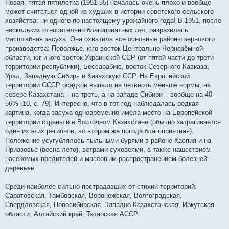
Новая, пятая пятилетка (1951-55) началась очень плохо и вообще
может считаться одной из худших в истории советского сельского
хозяйства: ни одного по-настоящему урожайного года! В 1951, после
нескольких относительно благоприятных лет, разразилась
масштабная засуха. Она охватила все основные районы зернового
производства: Поволжье, юго-восток Центрально-Чернозёмной
области, юг и юго-восток Украинской ССР (от пятой части до трети
территории республики), Бессарабию, восток Северного Кавказа,
Урал, Западную Сибирь и Казахскую ССР. На Европейской
территории СССР осадков выпало на четверть меньше нормы, на
севере Казахстана – на треть, а на западе Сибири – вообще на 40-
56% [10, с. 79]. Интересно, что в тот год наблюдалась редкая
картина, когда засуха одновременно имела место на Европейской
территории страны и в Восточном Казахстане (обычно затрагивается
один из этих регионов, во втором же погода благоприятная).
Положение усугублялось пыльными бурями в районе Каспия и на
Приазовье (весна-лето), ветрами-суховеями, а также нашествием
насекомых-вредителей и массовым распространением болезней
деревьев.
Среди наиболее сильно пострадавших от стихии территорий:
Саратовская, Тамбовская, Воронежская, Волгоградская,
Свердловская, Новосибирская, Западно-Казахстанская, Иркутская
области, Алтайский край, Татарская АССР.