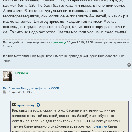
Московский инженер получал 130, токарь-универсал 6-го разряда,
как мой батя,- 320. Но батя был алкаш, и я вырос в неполной семье.
А одна моя бывшая из Бугульма-сити выросла в семье
геологоразведчиков, они могли себе позволить 4-х детей, и как сыр в
масле катались. Ей отец привозил каждый год из моей Москвы
шоколадных дедов морозов и зайцев, а я их всего пару раз в жизни
ел. Так что не надо вот этого: "кляты москали усё наше сало зъилы"
Последний раз редактировалось
крысовод
05 дек 2018, 19:58, всего редактировалось
2 раза.
В этом материальном мире тебе ничего не принадлежит, даже твоё собственное
тело.
Евелина
Re: Если не Голод, то дефицит в СССР
С
05 дек 2018, 19:48
о
о
б
крысовод
:
щ
е
Как живший тогда, скажу, что колбасные электрички (длинная
н
зеленая с желтой полосой, пахнет колбасой) и автобусы - это
и
е
локальное явление для территории в 200-300 км. вокруг Москвы,
там не было должного снабжения и, вероятно,
политика
была
направлена на привлечение кадров в столицу. А в других регионах,