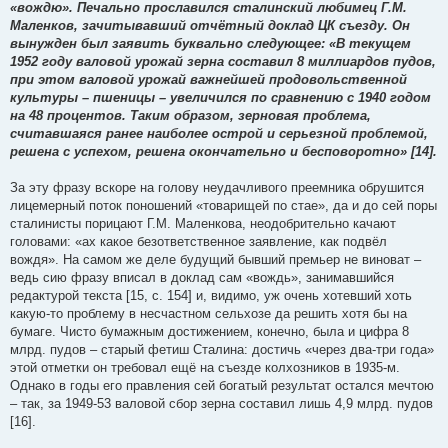
«вождю». Печально прославился сталинский любимец Г.М.
Маленков, зачитывавший отчётный доклад ЦК съезду. Он
вынужден был заявить буквально следующее: «В текущем
1952 году валовой урожай зерна составил 8 миллиардов пудов,
при этом валовой урожай важнейшей продовольственной
культуры – пшеницы – увеличился по сравнению с 1940 годом
на 48 процентов. Таким образом, зерновая проблема,
считавшаяся ранее наиболее острой и серьезной проблемой,
решена с успехом, решена окончательно и бесповоротно» [14].
За эту фразу вскоре на голову неудачливого преемника обрушится
лицемерный поток поношений «товарищей по стае», да и до сей поры
сталинисты порицают Г.М. Маленкова, неодобрительно качают
головами: «ах какое безответственное заявление, как подвёл
вождя». На самом же деле будущий бывший премьер не виноват –
ведь сию фразу вписал в доклад сам «вождь», занимавшийся
редактурой текста [15, с. 154] и, видимо, уж очень хотевший хоть
какую-то проблему в несчастном сельхозе да решить хотя бы на
бумаге. Чисто бумажным достижением, конечно, была и цифра 8
млрд. пудов – старый фетиш Сталина: достичь «через два-три года»
этой отметки он требовал ещё на съезде колхозников в 1935-м.
Однако в годы его правления сей богатый результат остался мечтою
– так, за 1949-53 валовой сбор зерна составил лишь 4,9 млрд. пудов
[16].