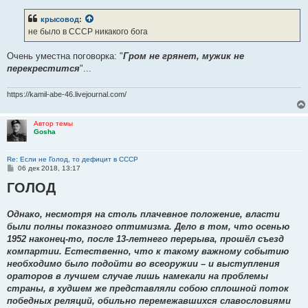
о
б
крысовод
:
щ
е
не было в СССР никакого бога
н
и
е
Очень уместна поговорка: "
Гром не грянет, мужик не
перекрестится
"...
https://kamil-abe-46.livejournal.com/
Автор темы
Gosha
Re: Если не Голод, то дефицит в СССР
С
06 дек 2018, 13:17
о
ГОЛОД
о
б
щ
е
Однако, несмотря на столь плачевное положение, власти
н
были полны показного оптимизма. Дело в том, что осенью
и
е
1952 наконец-то, после 13-летнего перерыва, прошёл съезд
компартии. Естественно, что к такому важному событию
необходимо было подойти во всеоружии – и выступления
ораторов в лучшем случае лишь намекали на проблемы
страны, в худшем же представляли собою сплошной поток
победных реляций, обильно перемежавшихся славословиями