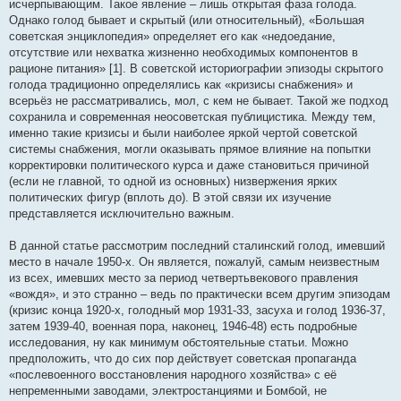
исчерпывающим. Такое явление – лишь открытая фаза голода.
Однако голод бывает и скрытый (или относительный), «Большая
советская энциклопедия» определяет его как «недоедание,
отсутствие или нехватка жизненно необходимых компонентов в
рационе питания» [1]. В советской историографии эпизоды скрытого
голода традиционно определялись как «кризисы снабжения» и
всерьёз не рассматривались, мол, с кем не бывает. Такой же подход
сохранила и современная неосоветская публицистика. Между тем,
именно такие кризисы и были наиболее яркой чертой советской
системы снабжения, могли оказывать прямое влияние на попытки
корректировки политического курса и даже становиться причиной
(если не главной, то одной из основных) низвержения ярких
политических фигур (вплоть до). В этой связи их изучение
представляется исключительно важным.
В данной статье рассмотрим последний сталинский голод, имевший
место в начале 1950-х. Он является, пожалуй, самым неизвестным
из всех, имевших место за период четвертьвекового правления
«вождя», и это странно – ведь по практически всем другим эпизодам
(кризис конца 1920-х, голодный мор 1931-33, засуха и голод 1936-37,
затем 1939-40, военная пора, наконец, 1946-48) есть подробные
исследования, ну как минимум обстоятельные статьи. Можно
предположить, что до сих пор действует советская пропаганда
«послевоенного восстановления народного хозяйства» с её
непременными заводами, электростанциями и Бомбой, не