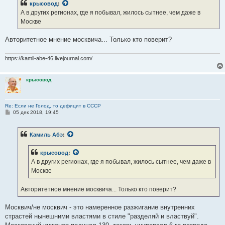
крысовод
:
щ
е
А в других регионах, где я побывал, жилось сытнее, чем даже в
н
Москве
и
е
Авторитетное мнение москвича... Только кто поверит?
https://kamil-abe-46.livejournal.com/
крысовод
Re: Если не Голод, то дефицит в СССР
С
05 дек 2018, 19:45
о
о
б
Камиль Абэ
:
щ
е
н
крысовод
:
и
е
А в других регионах, где я побывал, жилось сытнее, чем даже в
Москве
Авторитетное мнение москвича... Только кто поверит?
Москвич/не москвич - это намеренное разжигание внутренних
страстей нынешними властями в стиле "разделяй и властвуй".