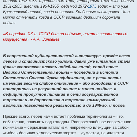
второй 1932-1933, третий 1939-1940, четвёртый 1946-1947, пятый
и
е
1951-1955, шестой 1964-1965, седьмой 1972-
1973
годах – это уже
Брежневский период, когда появились Колбасные электрички. Что
можно отметить когда в СССР возникал дефицит дорожала
водка».
«B середине XX в. СССР был на подъеме, почти в зените своего
могущества» - А.А. Зиновьев.
В современной публицистической литературе, прежде всего
левого и сталинистского уклона, давно уже штампом стала
фраза «советская власть победила голод, голод после
Великой Отечественной войны – последний в истории
Советского Союза». Фраза эффектная, но к реальности
имеющая весьма слабое отношение – ибо голодовки в СССР
повторялись на регулярной основе и много позднее, а
дефицит продуктов питания в сети государственной
торговли и их дороговизна в торговле коммерческой
являлись повседневной реальностью и до 1946-го, и после.
Прежде всего, перед нами встаёт проблема терминологии – что,
собственно, понимать под голодом. Распространённое современное
понимание – серьёзный катаклизм, непременно влекущий за собой
«гибель больших человеческих жертв» – думается, не является