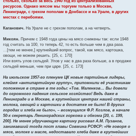
столько, сколько за весь 1940 год из централизованных
ресурсов. Однако мясом мы торгуем только в Москве,
Ленинграде, с грехом пополам в Донбассе и на Урале, в других
местах с перебоями.
Каганович.
На Урале не с грехом пополам, а на четверть.
Микоян.
Причем с 1948 года цены на мясо снижены так: если 1948
год считать за 100, то теперь 42, то есть больше чем в два раза.
…[тем не менее,] крупнейший вопрос, такой, как мясо, картошка,
овощи, не можем решить. [25, с. 170]
Или взять улов сельдей. Улов у нас в два раза больше, а в продаже
сельдей меньше, чем при царе. [25, с. 173]
На июльском 1957-го пленуме ЦК новые партийные лидеры,
клеймя «антипартийную группу», припомнили её участникам
положение в стране в те годы: «Тов. Маленков… Вы довели
до огромного падения сельское хозяйство! Ведь даже в
Ленинграде и в Москве, в крупнейших центрах нашей страны,
молока, овощей и картошки в достатке не было! В других
городах и хлеба не было», – возмущался Ф.Р. Козлов, в начале
50-х секретарь Ленинградских горкома и обкома [20, с. 199,
200]. Не менее удручающую картину рисовал А.М. Пузанов,
занимавший тогда пост главы Совмина РСФСР: «Не говоря о
мясе, молоке и масле, недоставало хлеба даже в крупнейших