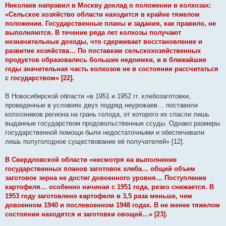
б
Николаев направил в Москву доклад о положении в колхозах:
щ
е
«Сельское хозяйство области находится в крайне тяжелом
н
положении. Государственные планы и задания, как правило, не
и
е
выполняются. В течение ряда лет колхозы получают
незначительные доходы, что сдерживает восстановление и
развитие хозяйства… По поставкам сельскохозяйственных
продуктов образовались большие недоимки, и в ближайшие
годы значительная часть колхозов не в состоянии рассчитаться
с государством» [22].
В Новосибирской области «в 1951 и 1952 гг. хлебозаготовки,
проведенные в условиях двух подряд неурожаев… поставили
колхозников региона на грань голода, от которого их спасли лишь
выданные государством продовольственные ссуды. Однако размеры
государственной помощи были недостаточными и обеспечивали
лишь полуголодное существование её получателей» [12].
В Свердловской области «несмотря на выполнение
государственных планов заготовок хлеба… общий объем
заготовок зерна не достиг довоенного уровня… Поступление
картофеля… особенно начиная с 1951 года, резко снижается. В
1953 году заготовлено картофеля в 3,5 раза меньше, чем
довоенном 1940 и послевоенном 1948 годах. В не менее тяжелом
состоянии находятся и заготовки овощей…» [23].