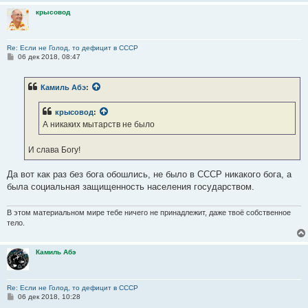
крысовод
Re: Если не Голод, то дефицит в СССР
С
06 дек 2018, 08:47
о
о
б
Камиль Абэ
:
щ
е
н
крысовод
:
и
е
А никаких мытарств не было
И слава Богу!
Да вот как раз без бога обошлись, не было в СССР никакого бога, а
была социальная защищенность населения государством.
В этом материальном мире тебе ничего не принадлежит, даже твоё собственное
тело.
Камиль Абэ
Re: Если не Голод, то дефицит в СССР
С
06 дек 2018, 10:28
о