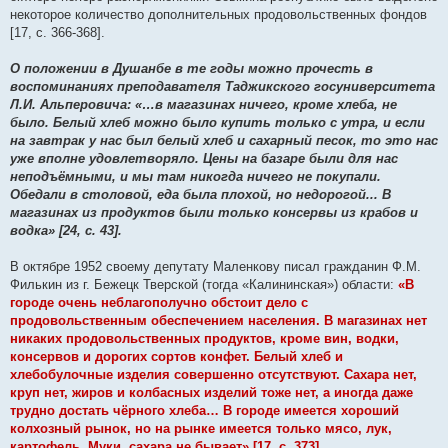
некоторое количество дополнительных продовольственных фондов
[17, с. 366-368].
О положении в Душанбе в те годы можно прочесть в
воспоминаниях преподавателя Таджикского госуниверситета
Л.И. Альперовича: «…в магазинах ничего, кроме хлеба, не
было. Белый хлеб можно было купить только с утра, и если
на завтрак у нас был белый хлеб и сахарный песок, то это нас
уже вполне удовлетворяло. Цены на базаре были для нас
неподъёмными, и мы там никогда ничего не покупали.
Обедали в столовой, еда была плохой, но недорогой... В
магазинах из продуктов были только консервы из крабов и
водка» [24, c. 43].
В октябре 1952 своему депутату Маленкову писал гражданин Ф.М.
Филькин из г. Бежецк Тверской (тогда «Калининская») области:
«В
городе очень неблагополучно обстоит дело с
продовольственным обеспечением населения. В магазинах нет
никаких продовольственных продуктов, кроме вин, водки,
консервов и дорогих сортов конфет. Белый хлеб и
хлебобулочные изделия совершенно отсутствуют. Сахара нет,
круп нет, жиров и колбасных изделий тоже нет, а иногда даже
трудно достать чёрного хлеба… В городе имеется хороший
колхозный рынок, но на рынке имеется только мясо, лук,
картофель. Муки, сахара не бывает» [17, с. 373].