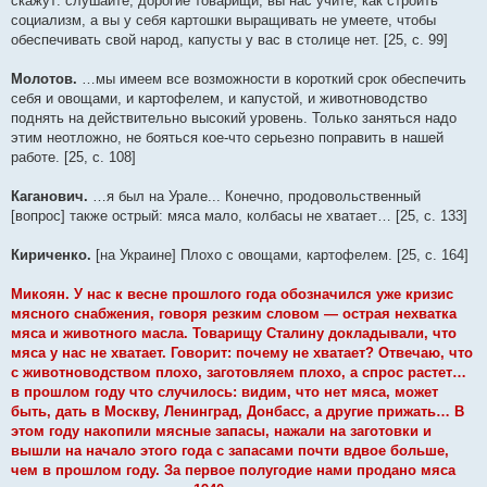
скажут: слушайте, дорогие товарищи, вы нас учите, как строить
социализм, а вы у себя картошки выращивать не умеете, чтобы
обеспечивать свой народ, капусты у вас в столице нет. [25, с. 99]
Молотов.
…мы имеем все возможности в короткий срок обеспечить
себя и овощами, и картофелем, и капустой, и животноводство
поднять на действительно высокий уровень. Только заняться надо
этим неотложно, не бояться кое-что серьезно поправить в нашей
работе. [25, с. 108]
Каганович.
…я был на Урале... Конечно, продовольственный
[вопрос] также острый: мяса мало, колбасы не хватает… [25, с. 133]
Кириченко.
[на Украине] Плохо с овощами, картофелем. [25, с. 164]
Микоян. У нас к весне прошлого года обозначился уже кризис
мясного снабжения, говоря резким словом — острая нехватка
мяса и животного масла. Товарищу Сталину докладывали, что
мяса у нас не хватает. Говорит: почему не хватает? Отвечаю, что
с животноводством плохо, заготовляем плохо, а спрос растет…
в прошлом году что случилось: видим, что нет мяса, может
быть, дать в Москву, Ленинград, Донбасс, а другие прижать… В
этом году накопили мясные запасы, нажали на заготовки и
вышли на начало этого года с запасами почти вдвое больше,
чем в прошлом году. За первое полугодие нами продано мяса