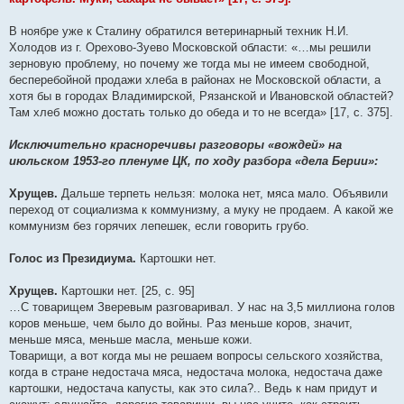
В ноябре уже к Сталину обратился ветеринарный техник Н.И.
Холодов из г. Орехово-Зуево Московской области: «…мы решили
зерновую проблему, но почему же тогда мы не имеем свободной,
бесперебойной продажи хлеба в районах не Московской области, а
хотя бы в городах Владимирской, Рязанской и Ивановской областей?
Там хлеб можно достать только до обеда и то не всегда» [17, с. 375].
Исключительно красноречивы разговоры «вождей» на
июльском 1953-го пленуме ЦК, по ходу разбора «дела Берии»:
Хрущев.
Дальше терпеть нельзя: молока нет, мяса мало. Объявили
переход от социализма к коммунизму, а муку не продаем. А какой же
коммунизм без горячих лепешек, если говорить грубо.
Голос из Президиума.
Картошки нет.
Хрущев.
Картошки нет. [25, с. 95]
…С товарищем Зверевым разговаривал. У нас на 3,5 миллиона голов
коров меньше, чем было до войны. Раз меньше коров, значит,
меньше мяса, меньше масла, меньше кожи.
Товарищи, а вот когда мы не решаем вопросы сельского хозяйства,
когда в стране недостача мяса, недостача молока, недостача даже
картошки, недостача капусты, как это сила?.. Ведь к нам придут и