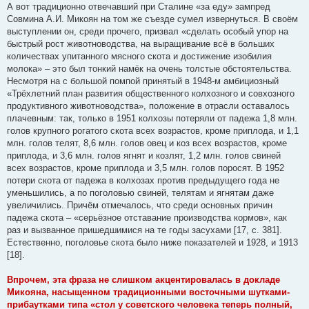
А вот традиционно отвечавший при Сталине «за еду» зампред
Совмина А.И. Микоян на том же съезде сумел извернуться. В своём
выступлении он, среди прочего, призвал «сделать особый упор на
быстрый рост животноводства, на выращивание всё в больших
количествах упитанного мясного скота и достижение изобилия
молока» – это был тонкий намёк на очень толстые обстоятельства.
Несмотря на с большой помпой принятый в 1948-м амбициозный
«Трёхлетний план развития общественного колхозного и совхозного
продуктивного животноводства», положение в отрасли оставалось
плачевным: так, только в 1951 колхозы потеряли от падежа 1,8 млн.
голов крупного рогатого скота всех возрастов, кроме приплода, и 1,1
млн. голов телят, 8,6 млн. голов овец и коз всех возрастов, кроме
приплода, и 3,6 млн. голов ягнят и козлят, 1,2 млн. голов свиней
всех возрастов, кроме приплода и 3,5 млн. голов поросят. В 1952
потери скота от падежа в колхозах против предыдущего года не
уменьшились, а по поголовью свиней, телятам и ягнятам даже
увеличились. Причём отмечалось, что среди основных причин
падежа скота – «серьёзное отставание производства кормов», как
раз и вызванное пришедшимися на те годы засухами [17, с. 381].
Естественно, поголовье скота было ниже показателей и 1928, и 1913
[18].
Впрочем, эта фраза не слишком акцентировалась в докладе
Микояна, насыщенном традиционными восточными шутками-
прибаутками типа «стол у советского человека теперь полный,