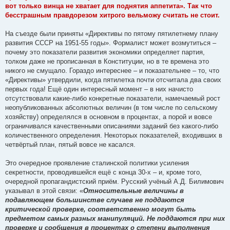
вот только винца не хватает для поднятия аппетита». Так что
бесстрашным правдорезом хитрого вельможу считать не стоит.
На съезде были приняты «Директивы по пятому пятилетнему плану
развития СССР на 1951-55 годы». Формалист может возмутиться –
почему это показатели развития экономики определяет партия,
толком даже не прописанная в Конституции, но в те времена это
никого не смущало. Гораздо интереснее – и показательнее – то, что
«Директивы» утвердили, когда пятилетка почти отсчитала два своих
первых года! Ещё один интересный момент – в них начисто
отсутствовали какие-либо конкретные показатели, намечаемый рост
неопубликованных абсолютных величин (в том числе по сельскому
хозяйству) определялся в основном в процентах, а порой и вовсе
ограничивался качественными описаниями заданий без какого-либо
количественного определения. Некоторых показателей, входивших в
четвёртый план, пятый вовсе не касался.
Это очередное проявление сталинской политики усиления
секретности, проводившейся ещё с конца 30-х – и, кроме того,
очередной пропагандистский приём. Русский учёный А.Д. Билимович
указывал в этой связи: «
Относительные величины в
подавляющем большинстве случаев не поддаются
критической проверке, соответственно могут быть
предметом самых разных манипуляций. Не поддаются при них
проверке и сообщения в процентах о степени выполнения