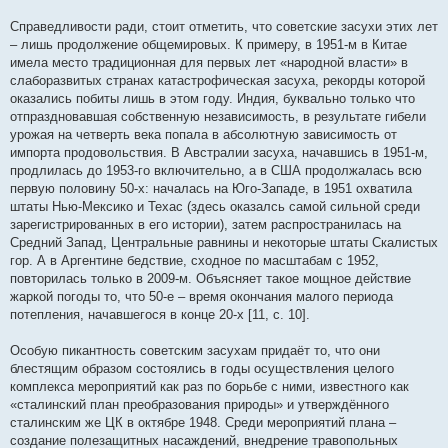
Справедливости ради, стоит отметить, что советские засухи этих лет
– лишь продолжение общемировых. К примеру, в 1951-м в Китае
имела место традиционная для первых лет «народной власти» в
слаборазвитых странах катастрофическая засуха, рекорды которой
оказались побиты лишь в этом году. Индия, буквально только что
отпраздновавшая собственную независимость, в результате гибели
урожая на четверть века попала в абсолютную зависимость от
импорта продовольствия. В Австралии засуха, начавшись в 1951-м,
продлилась до 1953-го включительно, а в США продолжалась всю
первую половину 50-х: началась на Юго-Западе, в 1951 охватила
штаты Нью-Мексико и Техас (здесь оказалсь самой сильной среди
зарегистрированных в его истории), затем распространилась на
Средний Запад, Центральные равнины и некоторые штаты Скалистых
гор. А в Аргентине бедствие, сходное по масштабам с 1952,
повторилась только в 2009-м. Объясняет такое мощное действие
жаркой погоды то, что 50-е – время окончания малого периода
потепления, начавшегося в конце 20-х [11, с. 10].
Особую пикантность советским засухам придаёт то, что они
блестящим образом состоялись в годы осуществления целого
комплекса мероприятий как раз по борьбе с ними, известного как
«сталинский план преобразования природы» и утверждённого
сталинским же ЦК в октябре 1948. Среди мероприятий плана –
создание полезащитных насаждений, внедрение травопольных