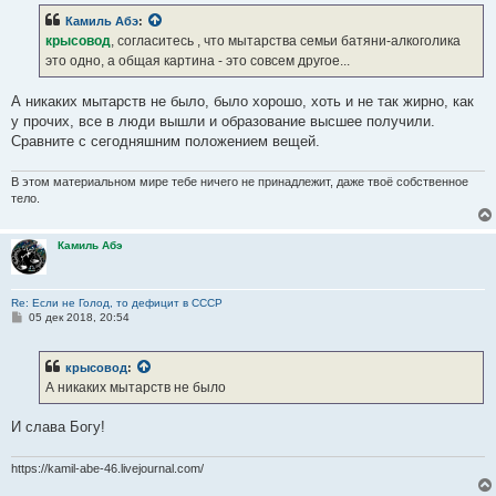
б
Камиль Абэ
:
щ
е
крысовод
, согласитесь , что мытарства семьи батяни-алкоголика
н
это одно, а общая картина - это совсем другое...
и
е
А никаких мытарств не было, было хорошо, хоть и не так жирно, как
у прочих, все в люди вышли и образование высшее получили.
Сравните с сегодняшним положением вещей.
В этом материальном мире тебе ничего не принадлежит, даже твоё собственное
тело.
Камиль Абэ
Re: Если не Голод, то дефицит в СССР
С
05 дек 2018, 20:54
о
о
б
крысовод
:
щ
е
А никаких мытарств не было
н
и
е
И слава Богу!
https://kamil-abe-46.livejournal.com/