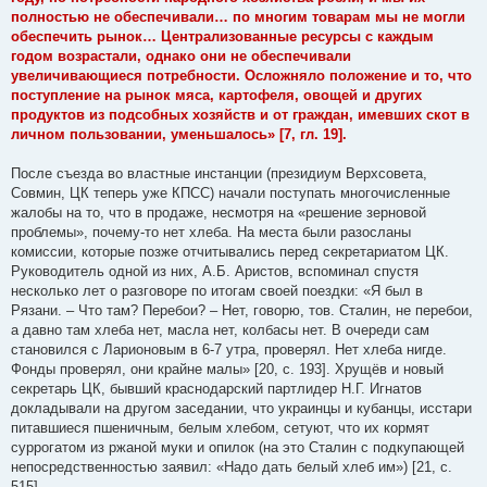
полностью не обеспечивали… по многим товарам мы не могли
обеспечить рынок… Централизованные ресурсы с каждым
годом возрастали, однако они не обеспечивали
увеличивающиеся потребности. Осложняло положение и то, что
поступление на рынок мяса, картофеля, овощей и других
продуктов из подсобных хозяйств и от граждан, имевших скот в
личном пользовании, уменьшалось» [7, гл. 19].
После съезда во властные инстанции (президиум Верхсовета,
Совмин, ЦК теперь уже КПСС) начали поступать многочисленные
жалобы на то, что в продаже, несмотря на «решение зерновой
проблемы», почему-то нет хлеба. На места были разосланы
комиссии, которые позже отчитывались перед секретариатом ЦК.
Руководитель одной из них, А.Б. Аристов, вспоминал спустя
несколько лет о разговоре по итогам своей поездки: «Я был в
Рязани. – Что там? Перебои? – Нет, говорю, тов. Сталин, не перебои,
а давно там хлеба нет, масла нет, колбасы нет. В очереди сам
становился с Ларионовым в 6-7 утра, проверял. Нет хлеба нигде.
Фонды проверял, они крайне малы» [20, с. 193]. Хрущёв и новый
секретарь ЦК, бывший краснодарский партлидер Н.Г. Игнатов
докладывали на другом заседании, что украинцы и кубанцы, исстари
питавшиеся пшеничным, белым хлебом, сетуют, что их кормят
суррогатом из ржаной муки и опилок (на это Сталин с подкупающей
непосредственностью заявил: «Надо дать белый хлеб им») [21, c.
515].