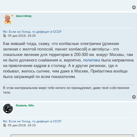
щ
е
н
и
крысовод
е
Re: Если не Голод, то дефицит в СССР
С
05 дек 2018, 18:26
о
о
Как живший тогда, скажу, что колбасные электрички (длинная
б
зеленая с желтой полосой, пахнет колбасой) и автобусы - это
щ
е
локальное явление для территории в 200-300 км. вокруг Москвы, там
н
не было должного снабжения и, вероятно,
политика
была направлена
и
е
на привлечение кадров в столицу. А в других регионах, где я
побывал, жилось сытнее, чем даже в Москве, Прибалтика вообще
была заграницей по всем показателям.
В этом материальном мире тебе ничего не принадлежит, даже твоё собственное
тело.
Камиль Абэ
Re: Если не Голод, то дефицит в СССР
С
05 дек 2018, 19:15
о
о
б