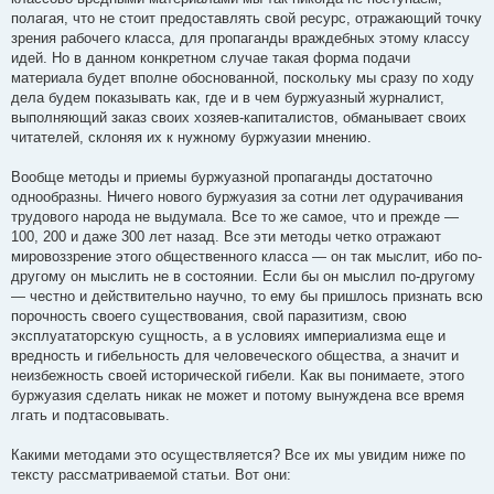
полагая, что не стоит предоставлять свой ресурс, отражающий точку
зрения рабочего класса, для пропаганды враждебных этому классу
идей. Но в данном конкретном случае такая форма подачи
материала будет вполне обоснованной, поскольку мы сразу по ходу
дела будем показывать как, где и в чем буржуазный журналист,
выполняющий заказ своих хозяев-капиталистов, обманывает своих
читателей, склоняя их к нужному буржуазии мнению.
Вообще методы и приемы буржуазной пропаганды достаточно
однообразны. Ничего нового буржуазия за сотни лет одурачивания
трудового народа не выдумала. Все то же самое, что и прежде —
100, 200 и даже 300 лет назад. Все эти методы четко отражают
мировоззрение этого общественного класса — он так мыслит, ибо по-
другому он мыслить не в состоянии. Если бы он мыслил по-другому
— честно и действительно научно, то ему бы пришлось признать всю
порочность своего существования, свой паразитизм, свою
эксплуататорскую сущность, а в условиях империализма еще и
вредность и гибельность для человеческого общества, а значит и
неизбежность своей исторической гибели. Как вы понимаете, этого
буржуазия сделать никак не может и потому вынуждена все время
лгать и подтасовывать.
Какими методами это осуществляется? Все их мы увидим ниже по
тексту рассматриваемой статьи. Вот они: