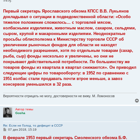
Первый секретарь Ярославского обкома КПСС В.В. Лукьянов
докладывал о ситуации в подведомственной области: «Особо
тяжелое положение сложилось… с торговлей мясом,
колбасными изделиями, животным маслом, сахаром, сельдями,
сыром, крупой и макаронными изделиями. Неоднократные
просьбы облисполкома к Министерству торговли СССР об
увеличении рыночных фондов для области не находят
необходимого разрешения, хотя по отдельным товарам (сахар,
рыба, сыр) фонды несколько и увеличены, но они не
покрывают действительной потребности. По большинству же
товаров фонды из квартала в квартал снижаются». Он приводил
следующие цифры по товарообороту: в 1952 по сравнению с
1951 колбас стали продавать почти втрое меньше, а завоз
консервов уменьшился в 32 раза.
Вероятности отрицать не могу, достоверности не вижу. М. Ломоносов
Автор темы
Gosha
Re: Если не Голод, то дефицит в СССР
С
07 дек 2018, 15:19
о
о
В феврале 1953 первый секретарь Смоленского обкома Б.Ф.