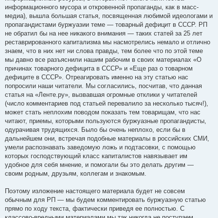
е
информационного мусора и откровенной пропаганды, как в масс-
медиа), вышла большая статья, посвященная любимой идеологами и
пропагандистами буржуазии теме — товарный дефицит в СССР. РП
не обратил бы на нее никакого внимания — таких статей за 25 лет
реставрированного капитализма мы насмотрелись немало и отлично
знаем, что в них нет ни слова правды, тем более что по этой теме
мы давно все разъяснили нашим рабочим в своих материалах «О
причинах товарного дефицита в СССР» и «Еще раз о товарном
дефиците в СССР». Отреагировать именно на эту статью нас
попросили наши читатели. Мы согласились, посчитав, что данная
статья на «Ленте.ру», вызвавшая огромные отклики у читателей
(число комментариев под статьей перевалило за несколько тысяч!),
может стать неплохим поводом показать тем товарищам, что нас
читают, приемы, которыми пользуются буржуазные пропагандисты,
одурачивая трудящихся. Было бы очень неплохо, если бы в
дальнейшем они, встречая подобные материалы в российских СМИ,
умели распознавать заведомую ложь и подтасовки, с помощью
которых господствующий класс капиталистов навязывает им
удобное для себя мнение, и помогали бы это делать другим —
своим родным, друзьям, коллегам и знакомым.
Поэтому изложение настоящего материала будет не совсем
обычным для РП — мы будем комментировать буржуазную статью
прямо по ходу текста, фактически приведя ее полностью. С
классово-вредными материалами мы так никогда не поступаем,