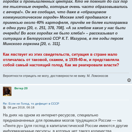
городах и промышленных центрах. Кто не помнит до сих пор
те тысячные очереди, которые очень часто образовывались
с вечера!». Он же сообщал, что даже в «образцовом
коммунистическом городе» Москве хлеб продавался с
примесью около 40% картофеля, причём не более килограмма
в одни руки [20, с. 251, 378, 708]. «А за хлебом какие у нас были
очереди! Во всех городах не было хлеба!» – рассказывал о
ситуации в Белорусской ССР К.Т. Мазуров, в те годы персек
Минского горкома [20, с. 311].
Как явствует из этих свидетельств, ситуация в стране мало
отличалась от таковой, скажем, в 1939-40-м, и представляла
собой самый настоящий голод. Как же реагировали власти?
Вероятности отрицать не могу, достоверности не вижу. М. Ломоносов
Ветер 20
Re: Если не Голод, то дефицит в СССР
С
08 дек 2018, 06:18
о
о
На днях на одном из интернет-ресурсов, специально
б
предназначенных для промывки мозгов трудящихся России — на
щ
е
«Ленте.ру» (для господ в капиталистической России имеются другие
н
информационные ресурсы, в которых нет такого количества
и