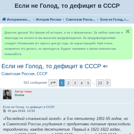
Если не Голод, то дефицит в СССР
Исторический форум
История России
Советская Россия, СССР
Если не Голод, то дефицит в СССР
Дорогие друзья! Это форум об истории, а не о форумчанах. За любое хамство и
переходы на личности мы выносим предупреждения. За предупреждениями
следуют блокировки (от одного дня до года, по нарастающей). Нам очень
неприятно это делать, но приходится. Будьте терпимее к своим оппонентам,
пожалуйста
Если не Голод, то дефицит в СССР
⇐
Советская Россия, СССР
Страница
1
из
23
1
2
3
4
5
23
След.
552 сообщения
…
Автор темы
Gosha
Если не Голод, то дефицит в СССР
С
05 дек 2018, 13:53
о
о
«Последний сталинский голод»: в 5-ю пятилетку 1951-55 годов, но
б
в Советской России ухудшения с продуктами питания происходили
щ
е
периодически, каждое десятилетие. Первый в 1921-1922 годах,
н