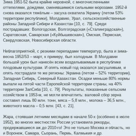
Зима 1951-52 была крайне неровной, с многочисленными
оттепелями, дождями, сменявшимися сильными морозами. 1952-й
снова оказался тяжёлым – засуха охватила Украину (летом 53%
территории республики), Молдавию, Урал, сельскохозяйственные
районы Западной Сибири и Казахстан [10, с. 79]. Среди
пострадавших: Вологодская, Волгоградская («Сталинградская»),
Саратовская, Самарская («Куйбышевская»), Омская, Пермская,
Свердловская, Новосибирская области.
Неблагоприятной, с резкими перепадами температур, была и зима-
весна 1952/53 – март, к примеру, был холодным. В Молдавии
большой урон был нанесён всем возделываемым в республике
плодовым культурам. И опять новый год оказался засушливым, и
опять пострадали те же регионы: Украина (летом – 52% территории),
Западная Сибирь, Северный Казахстан. Осадки меньше 80% нормы
выпали на пятой части Европейской территории страны, на 40%
территории ЗапСиба [10, с. 79]. Результаты, показанные сельским
хозяйством в 1953-м, не могли впечатлить: валовой сбор зерна
составил лишь 80 млн. тонн, мяса – 5,8 млн., молока – 36,5 млн.,
животного масла – 0,5 млн. [43, с. 21].
Жара, стоявшая летними месяцами в начале 50-х (особенно в июле
1952), во многих местностях России установила рекорды,
продержавшиеся аж до 2010-го! Это не только Москва и область, но
и Воронеж, Самара, Сызрань, Пермь, Калмыкия и др.