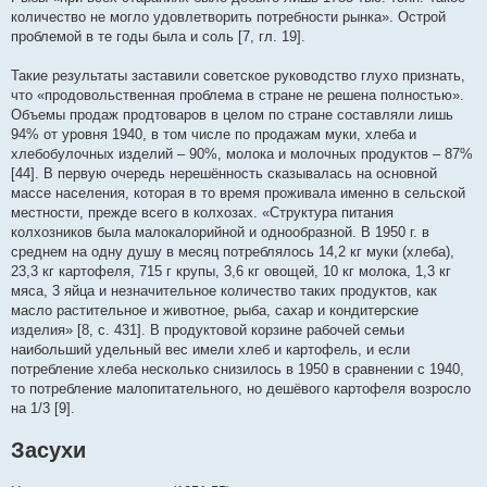
количество не могло удовлетворить потребности рынка». Острой
проблемой в те годы была и соль [7, гл. 19].
Такие результаты заставили советское руководство глухо признать,
что «продовольственная проблема в стране не решена полностью».
Объемы продаж продтоваров в целом по стране составляли лишь
94% от уровня 1940, в том числе по продажам муки, хлеба и
хлебобулочных изделий – 90%, молока и молочных продуктов – 87%
[44]. В первую очередь нерешённость сказывалась на основной
массе населения, которая в то время проживала именно в сельской
местности, прежде всего в колхозах. «Структура питания
колхозников была малокалорийной и однообразной. В 1950 г. в
среднем на одну душу в месяц потреблялось 14,2 кг муки (хлеба),
23,3 кг картофеля, 715 г крупы, 3,6 кг овощей, 10 кг молока, 1,3 кг
мяса, 3 яйца и незначительное количество таких продуктов, как
масло растительное и животное, рыба, сахар и кондитерские
изделия» [8, с. 431]. В продуктовой корзине рабочей семьи
наибольший удельный вес имели хлеб и картофель, и если
потребление хлеба несколько снизилось в 1950 в сравнении с 1940,
то потребление малопитательного, но дешёвого картофеля возросло
на 1/3 [9].
Засухи