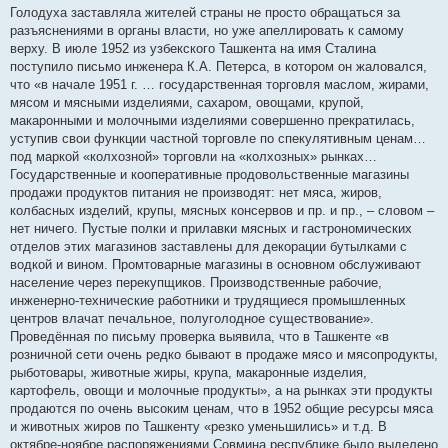
Голодуха заставляла жителей страны не просто обращаться за
разъяснениями в органы власти, но уже апеллировать к самому
верху. В июле 1952 из узбекского Ташкента на имя Сталина
поступило письмо инженера К.А. Петерса, в котором он жаловался,
что «в начале 1951 г. … государственная торговля маслом, жирами,
мясом и мясными изделиями, сахаром, овощами, крупой,
макаронными и молочными изделиями совершенно прекратилась,
уступив свои функции частной торговле по спекулятивным ценам…
под маркой «колхозной» торговли на «колхозных» рынках…
Государственные и кооперативные продовольственные магазины
продажи продуктов питания не производят: нет мяса, жиров,
колбасных изделий, крупы, мясных консервов и пр. и пр., – словом –
нет ничего. Пустые полки и прилавки мясных и гастрономических
отделов этих магазинов заставлены для декорации бутылками с
водкой и вином. Промтоварные магазины в основном обслуживают
население через перекупщиков. Производственные рабочие,
инженерно-технические работники и трудящиеся промышленных
центров влачат печальное, полуголодное существование».
Проведённая по письму проверка выявила, что в Ташкенте «в
розничной сети очень редко бывают в продаже мясо и мясопродукты,
рыботовары, животные жиры, крупа, макаронные изделия,
картофель, овощи и молочные продукты», а на рынках эти продукты
продаются по очень высоким ценам, что в 1952 общие ресурсы мяса
и животных жиров по Ташкенту «резко уменьшились» и т.д. В
октябре-ноябре распоряжениями Совмина республике было выделено