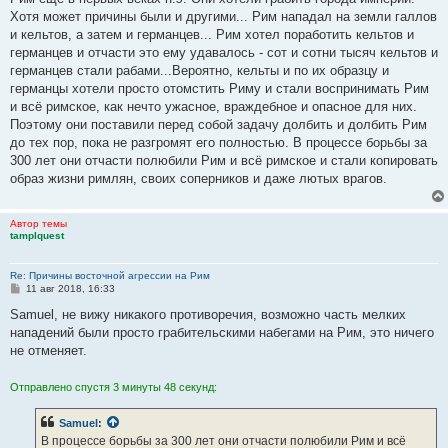
Хотя может причины были и другими... Рим нападал на земли галлов
и кельтов, а затем и германцев... Рим хотел поработить кельтов и
германцев и отчасти это ему удавалось - сот и сотни тысяч кельтов и
германцев стали рабами...Вероятно, кельты и по их образцу и
германцы хотели просто отомстить Риму и стали воспринимать Рим
и всё римское, как нечто ужасное, враждебное и опасное для них.
Поэтому они поставили перед собой задачу долбить и долбить Рим
до тех пор, пока не разгромят его полностью. В процессе борьбы за
300 лет они отчасти полюбили Рим и всё римское и стали копировать
образ жизни римлян, своих соперников и даже лютых врагов.
Автор темы
tamplquest
Re: Причины восточной агрессии на Рим
С
11 авг 2018, 16:33
о
о
Samuel, не вижу никакого противоречия, возможно часть мелких
б
нападений были просто грабительскими набегами на Рим, это ничего
щ
е
не отменяет.
н
и
е
Отправлено спустя 3 минуты 48 секунд:
Samuel
:
В процессе борьбы за 300 лет они отчасти полюбили Рим и всё