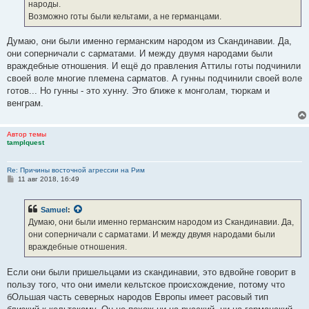
е
народы.
Возможно готы были кельтами, а не германцами.
Думаю, они были именно германским народом из Скандинавии. Да,
они соперничали с сарматами. И между двумя народами были
враждебные отношения. И ещё до правления Аттилы готы подчинили
своей воле многие племена сарматов. А гунны подчинили своей воле
готов... Но гунны - это хунну. Это ближе к монголам, тюркам и
венграм.
Автор темы
tamplquest
Re: Причины восточной агрессии на Рим
С
11 авг 2018, 16:49
о
о
б
Samuel
:
щ
е
Думаю, они были именно германским народом из Скандинавии. Да,
н
они соперничали с сарматами. И между двумя народами были
и
е
враждебные отношения.
Если они были пришельцами из скандинавии, это вдвойне говорит в
пользу того, что они имели кельтское происхождение, потому что
бОльшая часть северных народов Европы имеет расовый тип