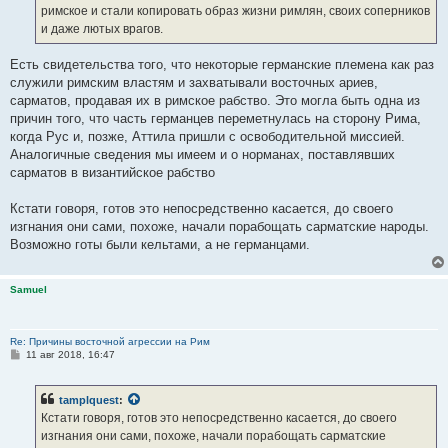
римское и стали копировать образ жизни римлян, своих соперников
и даже лютых врагов.
Есть свидетельства того, что некоторые германские племена как раз
служили римским властям и захватывали восточных ариев,
сарматов, продавая их в римское рабство. Это могла быть одна из
причин того, что часть германцев переметнулась на сторону Рима,
когда Рус и, позже, Аттила пришли с освободительной миссией.
Аналогичные сведения мы имеем и о норманах, поставлявших
сарматов в византийское рабство
Кстати говоря, готов это непосредственно касается, до своего
изгнания они сами, похоже, начали порабощать сарматские народы.
Возможно готы были кельтами, а не германцами.
Samuel
Re: Причины восточной агрессии на Рим
С
11 авг 2018, 16:47
о
о
б
tamplquest
:
щ
е
Кстати говоря, готов это непосредственно касается, до своего
н
изгнания они сами, похоже, начали порабощать сарматские
и