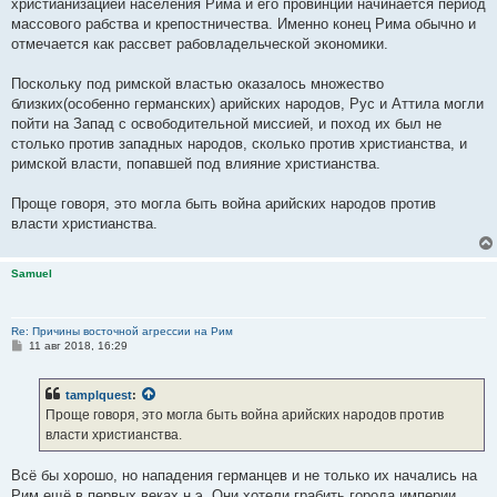
е
христианизацией населения Рима и его провинций начинается период
массового рабства и крепостничества. Именно конец Рима обычно и
отмечается как рассвет рабовладельческой экономики.
Поскольку под римской властью оказалось множество
близких(особенно германских) арийских народов, Рус и Аттила могли
пойти на Запад с освободительной миссией, и поход их был не
столько против западных народов, сколько против христианства, и
римской власти, попавшей под влияние христианства.
Проще говоря, это могла быть война арийских народов против
власти христианства.
Samuel
Re: Причины восточной агрессии на Рим
С
11 авг 2018, 16:29
о
о
б
tamplquest
:
щ
е
Проще говоря, это могла быть война арийских народов против
н
власти христианства.
и
е
Всё бы хорошо, но нападения германцев и не только их начались на
Рим ещё в первых веках н.э. Они хотели грабить города империи.