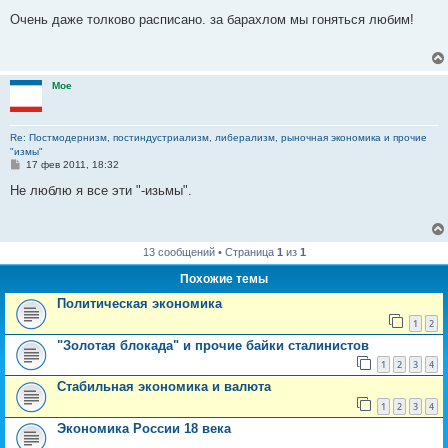
о
о
Очень даже толково расписано. за барахлом мы гоняться любим!
б
щ
е
н
и
Moe
е
Re: Постмодернизм, постиндустриализм, либерализм, рыночная экономика и прочие
"измы"
С
17 фев 2011, 18:32
о
о
Не люблю я все эти "-изьмы".
б
щ
е
н
и
13 сообщений • Страница
1
из
1
е
Похожие темы
Политическая экономика
1
2
"Золотая блокада" и прочие байки сталинистов
1
2
3
4
Стабильная экономика и валюта
1
2
3
4
Экономика России 18 века