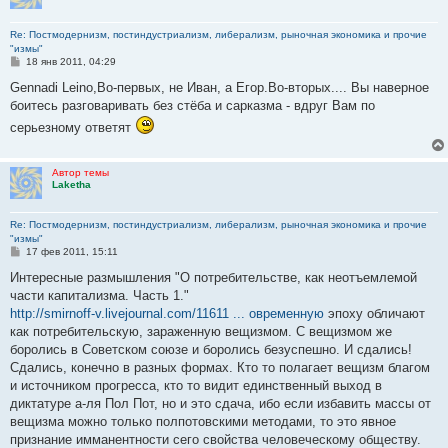
Re: Постмодернизм, постиндустриализм, либерализм, рыночная экономика и прочие
"измы"
С
18 янв 2011, 04:29
о
о
Gennadi Leino,Во-первых, не Иван, а Егор.Во-вторых.... Вы наверное
б
боитесь разговаривать без стёба и сарказма - вдруг Вам по
щ
е
серьезному ответят
н
и
е
Автор темы
Laketha
Re: Постмодернизм, постиндустриализм, либерализм, рыночная экономика и прочие
"измы"
С
17 фев 2011, 15:11
о
о
Интересные размышления "О потребительстве, как неотъемлемой
б
части капитализма. Часть 1."
щ
е
http://smirnoff-v.livejournal.com/11611 ... овременную
эпоху обличают
н
как потребительскую, зараженную вещизмом. С вещизмом же
и
е
боролись в Советском союзе и боролись безуспешно. И сдались!
Сдались, конечно в разных формах. Кто то полагает вещизм благом
и источником прогресса, кто то видит единственный выход в
диктатуре а-ля Пол Пот, но и это сдача, ибо если избавить массы от
вещизма можно только полпотовскими методами, то это явное
признание имманентности сего свойства человеческому обществу.