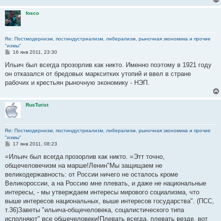
fosco
Re: Постмодернизм, постиндустриализм, либерализм, рыночная экономика и прочие
"измы"
С
16 янв 2011, 23:30
о
о
Ильич был всегда прозорлив как никто. Именно поэтому в 1921 году
б
он отказался от бредовых маркситких утопий и ввел в стране
щ
е
рабочих и крестьян рыночную экономику - НЭП.
н
и
е
RusTurist
Re: Постмодернизм, постиндустриализм, либерализм, рыночная экономика и прочие
"измы"
С
17 янв 2011, 08:23
о
о
=Ильич был всегда прозорлив как никто. =Этт точно,
б
общечеловечизм на марше!Ленин"Мы защищаем не
щ
е
великодержавность: от России ничего не осталось кроме
н
Великороссии, а на Россию мне плевать, и даже не национальные
и
е
интересы, - мы утверждаем интересы мирового социализма, что
выше интересов национальных, выше интересов государства". (ПСС,
т.36)Заветы "ильича-общечеловека, соцалистического типа
исполняют" все общечеловеки!Плевать всегда, плевать везде, вот