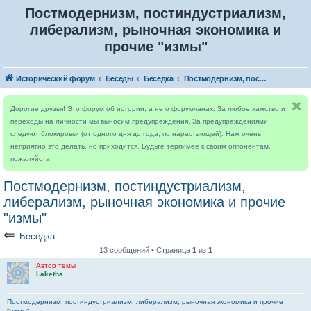
Постмодернизм, постиндустриализм,
либерализм, рыночная экономика и
прочие "измы"
Исторический форум
Беседы
Беседка
Постмодернизм, постиндустриализм, либерализм, рыночная экономика и прочие "измы"
Дорогие друзья! Это форум об истории, а не о форумчанах. За любое хамство и
переходы на личности мы выносим предупреждения. За предупреждениями
следуют блокировки (от одного дня до года, по нарастающей). Нам очень
неприятно это делать, но приходится. Будьте терпимее к своим оппонентам,
пожалуйста
Постмодернизм, постиндустриализм,
либерализм, рыночная экономика и прочие
"измы"
⇐
Беседка
13 сообщений • Страница
1
из
1
Автор темы
Laketha
Постмодернизм, постиндустриализм, либерализм, рыночная экономика и прочие