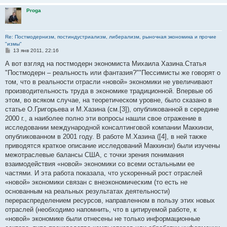
Proga
Re: Постмодернизм, постиндустриализм, либерализм, рыночная экономика и прочие
"измы"
С
13 янв 2011, 22:16
о
о
А вот взгляд на постмодерн экономиста Михаила Хазина.Статья
б
"Постмодерн – реальность или фантазия?""Пессимисты же говорят о
щ
е
том, что в реальности отрасли «новой» экономики не увеличивают
н
производительность труда в экономике традиционной. Впервые об
и
е
этом, во всяком случае, на теоретическом уровне, было сказано в
статье О.Григорьева и М.Хазина (см.[3]), опубликованной в середине
2000 г., а наиболее полно эти вопросы нашли свое отражение в
исследовании международной консалтинговой компании Маккинзи,
опубликованном в 2001 году. В работе М.Хазина ([4], в ней также
приводятся краткое описание исследований Маккинзи) были изучены
межотраслевые балансы США, с точки зрения понимания
взаимодействия «новой» экономики со всеми остальными ее
частями. И эта работа показала, что ускоренный рост отраслей
«новой» экономики связан с внеэкономическим (то есть не
основанным на реальных результатах деятельности)
перераспределением ресурсов, направленном в пользу этих новых
отраслей (необходимо напомнить, что в цитируемой работе, к
«новой» экономике были отнесены не только информационные