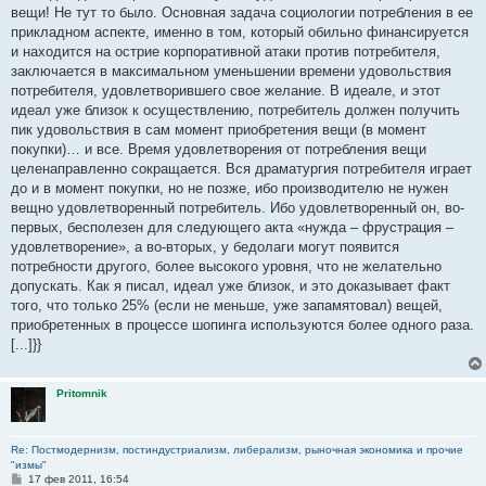
вещи! Не тут то было. Основная задача социологии потребления в ее
прикладном аспекте, именно в том, который обильно финансируется
и находится на острие корпоративной атаки против потребителя,
заключается в максимальном уменьшении времени удовольствия
потребителя, удовлетворившего свое желание. В идеале, и этот
идеал уже близок к осуществлению, потребитель должен получить
пик удовольствия в сам момент приобретения вещи (в момент
покупки)… и все. Время удовлетворения от потребления вещи
целенаправленно сокращается. Вся драматургия потребителя играет
до и в момент покупки, но не позже, ибо производителю не нужен
вещно удовлетворенный потребитель. Ибо удовлетворенный он, во-
первых, бесполезен для следующего акта «нужда – фрустрация –
удовлетворение», а во-вторых, у бедолаги могут появится
потребности другого, более высокого уровня, что не желательно
допускать. Как я писал, идеал уже близок, и это доказывает факт
того, что только 25% (если не меньше, уже запамятовал) вещей,
приобретенных в процессе шопинга используются более одного раза.
[...]}}
Pritomnik
Re: Постмодернизм, постиндустриализм, либерализм, рыночная экономика и прочие
"измы"
С
17 фев 2011, 16:54