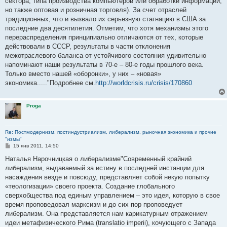
сектора, типа производства компьютеров или обработки информации,
но также оптовая и розничная торговля). За счет отраслей
традиционных, что и вызвало их серьезную стагнацию в США за
последние два десятилетия. Отметим, что хотя механизмы этого
перераспределения принципиально отличаются от тех, которые
действовали в СССР, результаты в части отклонения
межотраслевого баланса от устойчивого состояния удивительно
напоминают наши результаты в 70-е – 80-е годы прошлого века.
Только вместо нашей «оборонки», у них – «новая»
экономика....."Подробнее см.
http://worldcrisis.ru/crisis/170860
Proga
Re: Постмодернизм, постиндустриализм, либерализм, рыночная экономика и прочие
"измы"
С
15 янв 2011, 14:50
о
о
Наталья Нарочницкая о либерализме"Современный крайний
б
либерализм, выдаваемый за истину в последней инстанции для
щ
е
насаждения везде и повсюду, представляет собой некую попытку
н
«теологизации» своего проекта. Создание глобального
и
е
сверхобщества под единым управлением – это идея, которую в свое
время проповедовал марксизм и до сих пор проповедует
либерализм. Она представляется нам карикатурным отражением
идеи метафизического Рима (translatio imperii), кочующего с Запада