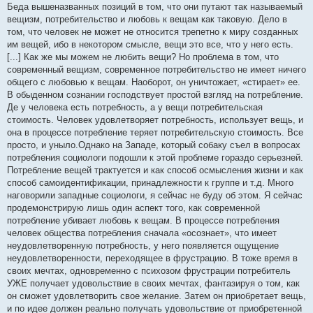
Беда вышеназванных позиций в том, что они путают так называемый
вещизм, потребительство и любовь к вещам как таковую. Дело в
том, что человек не может не относится трепетно к миру созданных
им вещей, ибо в некотором смысле, вещи это все, что у него есть.
[...] Как же мы можем не любить вещи? Но проблема в том, что
современный вещизм, современное потребительство не имеет ничего
общего с любовью к вещам. Наоборот, он уничтожает, «стирает» ее.
В обыденном сознании господствует простой взгляд на потребление.
Де у человека есть потребность, а у вещи потребительская
стоимость. Человек удовлетворяет потребность, использует вещь, и
она в процессе потребление теряет потребительскую стоимость. Все
просто, и уныло.Однако на Западе, который собаку съел в вопросах
потребления социологи подошли к этой проблеме гораздо серьезней.
Потребление вещей трактуется и как способ осмысления жизни и как
способ самоидентификации, принадлежности к группе и т.д. Много
наговорили западные социологи, я сейчас не буду об этом. Я сейчас
продемонстрирую лишь один аспект того, как современной
потребление убивает любовь к вещам. В процессе потребления
человек общества потребления сначала «осознает», что имеет
неудовлетворенную потребность, у него появляется ощущение
неудовлетворенности, переходящее в фрустрацию. В тоже время в
своих мечтах, одновременно с психозом фрустрации потребитель
УЖЕ получает удовольствие в своих мечтах, фантазируя о том, как
он сможет удовлетворить свое желание. Затем он приобретает вещь,
и по идее должен реально получать удовольствие от приобретенной