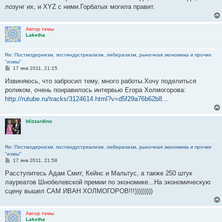
лозунг их, и ХYZ с ними.Горбатых могила правит.
Автор темы
Laketha
Re: Постмодернизм, постиндустриализм, либерализм, рыночная экономика и прочие
"измы"
С
17 янв 2011, 21:15
о
о
Извиняюсь, что забросил тему, много работы.Хочу поделиться
б
роликом, очень понравилось интервью Егора Холмогорова:
щ
е
http://rutube.ru/tracks/3124614.html?v=d5f29a76b62b8
...
н
и
е
blizzardino
Re: Постмодернизм, постиндустриализм, либерализм, рыночная экономика и прочие
"измы"
С
17 янв 2011, 21:58
о
о
Расступитесь Адам Смит, Кейнс и Мальтус, а также 250 штук
б
лауреатов Шнобелевской премии по экономике...На экономическую
щ
е
сцену вышел САМ ИВАН ХОЛМОГОРОВ!!!)))))))))
н
и
е
Автор темы
Laketha