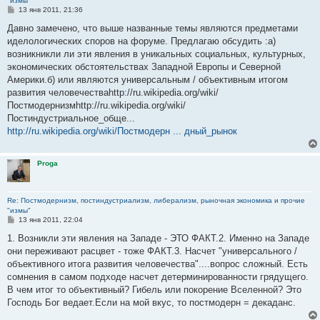
"измы"
С
13 янв 2011, 21:36
о
о
Давно замечено, что выше названные темы являются предметами
б
иделологических споров на форуме. Предлагаю обсудить :а)
щ
е
возникникли ли эти явления в уникальных социальных, культурных,
н
экономических обстоятельствах Западной Европы и Северной
и
е
Америки.б) или являются универсальным / объективным итогом
развития человечестваhttp://ru.wikipedia.org/wiki/
Постмодернизмhttp://ru.wikipedia.org/wiki/
Постиндустриальное_обще...
http://ru.wikipedia.org/wiki/Постмодерн ... дный_рынок
Proga
Re: Постмодернизм, постиндустриализм, либерализм, рыночная экономика и прочие
"измы"
С
13 янв 2011, 22:04
о
о
1. Возникли эти явления на Западе - ЭТО ФАКТ.2. Именно на Западе
б
они переживают расцвет - тоже ФАКТ.3. Насчет "универсального /
щ
е
объективного итога развития человечества"....вопрос сложный. Есть
н
сомнения в самом подходе насчет детерминированности грядущего.
и
е
В чем итог то объективный? Гибель или покорение Вселенной? Это
Господь Бог ведает.Если на мой вкус, то постмодерн = декаданс.