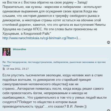
на Восток и с Востока обратно на свою родину – Запад!
Поразительно, как кузены - марксизм и либерализм - используют
одинаковые выражения для осуждения своих врагов.Когда мы
слышим, что «история движется к триумфу свободного рынка и
демократии, а некоторые страны хотят остаться на обочине этой
столбовой дороги», кажется, что это цитата из выступления Никиты
Хрущева на съезде КПСС. Но эти слова были произнесены не
Хрущевым, а Кондолизой Райс"
http://www.narochnitskaia.ru/cgi-bin/main.cgi?item=1
...
blizzardino
Re: Постмодернизм, постиндустриализм, либерализм, рыночная экономика и прочие
"измы"
С
15 янв 2011, 15:17
о
о
Если упустить тысячелетия эволюции, когда человек жил в стаях
б
подобных волчьим, то демократия это старейший принцип
щ
е
самоуправления человеческого общества)) как ни
н
странно...Автократия появилась после, когда вождь решил самого
и
е
себя провозгласить богом, непререкаемым и никогда не
ошибающимся...Что удивительного в том что у умных людей мысли
сходятся?"Победит то общество в котором выше
производительность труда"....кто сказал? В.И. Ленин ))