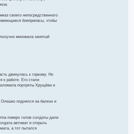
оюза.
иказ своего непосредственного
е имеющиеся боеприпасы, чтобы
ополучно миновала занятый
сть двинулась к горкому. Но
 к работе. Его стали
разломала портреты Хрущёва и
 Олешко поднялся на балкон и
алпа поверх голов солдаты дали
олдата автомат и открыть
мата, а тот пытался