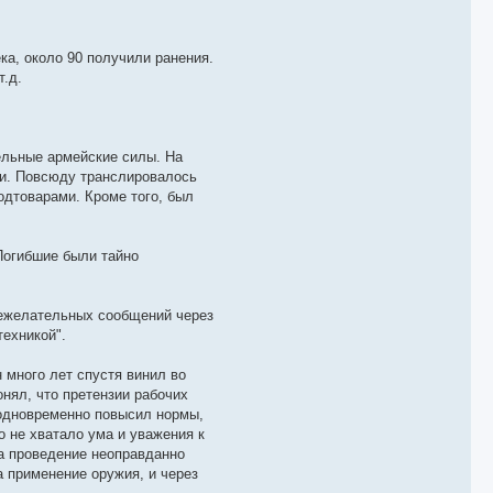
ка, около 90 получили ранения.
т.д.
ельные армейские силы. На
ти. Повсюду транслировалось
одтоварами. Кроме того, был
 Погибшие были тайно
нежелательных сообщений через
ехникой".
 много лет спустя винил во
нял, что претензии рабочих
 одновременно повысил нормы,
о не хватало ума и уважения к
за проведение неоправданно
а применение оружия, и через