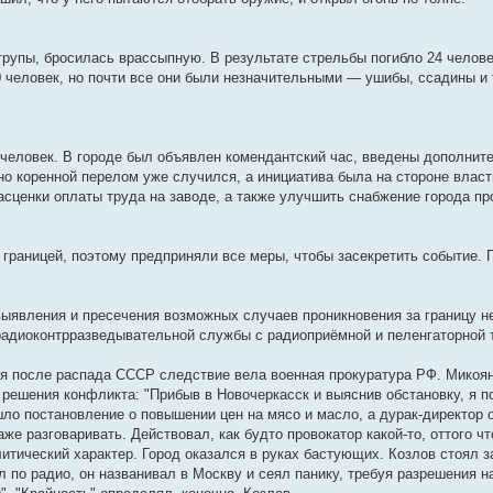
рупы, бросилась врассыпную. В результате стрельбы погибло 24 челове
 человек, но почти все они были незначительными — ушибы, ссадины и 
человек. В городе был объявлен комендантский час, введены дополнит
но коренной перелом уже случился, а инициатива была на стороне влас
ценки оплаты труда на заводе, а также улучшить снабжение города пр
 границей, поэтому предприняли все меры, чтобы засекретить событие.
выявления и пресечения возможных случаев проникновения за границу 
адиоконтрразведывательной службы с радиоприёмной и пеленгаторной т
отя после распада СССР следствие вела военная прокуратура РФ. Микоян
решения конфликта: "Прибыв в Новочеркасск и выяснив обстановку, я по
ло постановление о повышении цен на мясо и масло, а дурак-директор
же разговаривать. Действовал, как будто провокатор какой-то, оттого чт
литический характер. Город оказался в руках бастующих. Козлов стоял 
л по радио, он названивал в Москву и сеял панику, требуя разрешения н