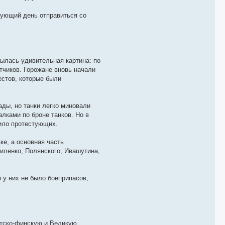
дующий день отправиться со
ылась удивительная картина: по
тчиков. Горожане вновь начали
естов, которые были
ады, но танки легко миновали
лками по броне танков. Но в
било протестующих.
ке, а основная часть
иленко, Полянского, Ивашутина,
 у них не было боеприпасов,
етско-финскую и Великую