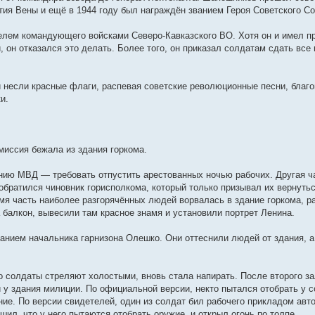
тия Вены и ещё в 1944 году был награждён званием Героя Советского С
лем командующего войсками Северо-Кавказского ВО. Хотя он и имел пр
 он отказался это делать. Более того, он приказал солдатам сдать вс
 и несли красные флаги, распевая советские революционные песни, благ
и.
миссия бежала из здания горкома.
анию МВД — требовать отпустить арестованных ночью рабочих. Другая ча
братился чиновник горисполкома, который только призывал их вернуться
мя часть наиболее разгорячённых людей ворвалась в здание горкома, 
 балкон, вывесили там красное знамя и установили портрет Ленина.
анием начальника гарнизона Олешко. Они оттеснили людей от здания, а
о солдаты стреляют холостыми, вновь стала напирать. После второго з
 у здания милиции. По официальной версии, некто пытался отобрать у с
ние. По версии свидетелей, один из солдат бил рабочего прикладом авто
шил, что у него пытаются отобрать оружие, и открыл огонь по толпе.