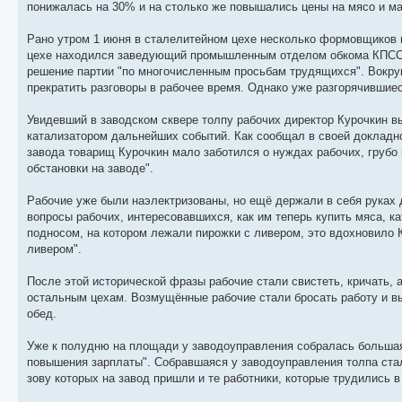
понижалась на 30% и на столько же повышались цены на мясо и м
Рано утром 1 июня в сталелитейном цехе несколько формовщиков 
цехе находился заведующий промышленным отделом обкома КПСС Б
решение партии "по многочисленным просьбам трудящихся". Вокруг 
прекратить разговоры в рабочее время. Однако уже разгорячившиес
Увидевший в заводском сквере толпу рабочих директор Курочкин в
катализатором дальнейших событий. Как сообщал в своей докладно
завода товарищ Курочкин мало заботился о нуждах рабочих, грубо
обстановки на заводе".
Рабочие уже были наэлектризованы, но ещё держали в себя руках до
вопросы рабочих, интересовавшихся, как им теперь купить мяса, к
подносом, на котором лежали пирожки с ливером, это вдохновило К
ливером".
После этой исторической фразы рабочие стали свистеть, кричать, 
остальным цехам. Возмущённые рабочие стали бросать работу и вы
обед.
Уже к полудню на площади у заводоуправления собралась большая 
повышения зарплаты". Собравшаяся у заводоуправления толпа стал
зову которых на завод пришли и те работники, которые трудились 