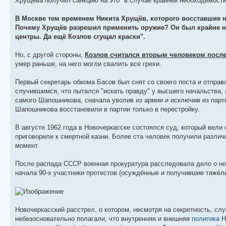
Хрущёва получил санкцию на это "в случае крайней необходимости"
В Москве тем временем Никита Хрущёв, которого восставшие н
Почему Хрущёв разрешил применить оружие? Он был крайне на
центры. Да ещё Козлов сгущал краски".
Но, с другой стороны,
Козлов считался вторым человеком посл
умер раньше, на него могли свалить все грехи.
Первый секретарь обкома Басов был снят со своего поста и отпра
случившимся, что пытался "искать правду" у высшего начальства, 
самого Шапошникова, сначала уволив из армии и исключив из парти
Шапошникова восстановили в партии только в перестройку.
В августе 1962 года в Новочеркасске состоялся суд, который вел
приговорили к смертной казни. Более ста человек получили различ
момент.
После распада СССР военная прокуратура расследовала дело о но
начала 90-х участники протестов (осуждённые и получившие тяжёл
Новочеркасский расстрел, о котором, несмотря на секретность, с
небезосновательно полагали, что внутренняя и внешняя
политика
Н