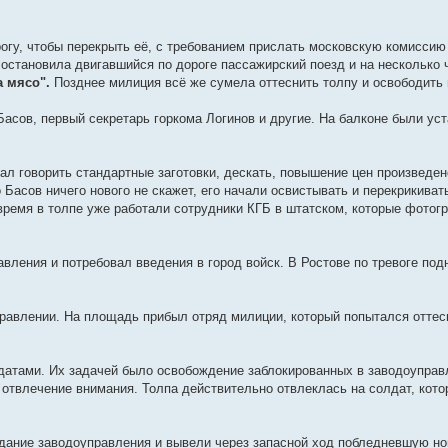
огу, чтобы перекрыть её, с требованием прислать московскую комиссию
остановила двигавшийся по дороге пассажирский поезд и на несколько 
а мясо".
Позднее милиция всё же сумела оттеснить толпу и освободить 
асов, первый секретарь горкома Логинов и другие. На балконе были ус
чал говорить стандартные заготовки, дескать, повышение цен произведен
о Басов ничего нового не скажет, его начали освистывать и перекрикиват
 время в толпе уже работали сотрудники КГБ в штатском, которые фотог
вления и потребовал введения в город войск. В Ростове по тревоге под
равлении. На площадь прибыл отряд милиции, который попытался оттес
датами. Их задачей было освобождение заблокированных в заводоуправ
о отвлечение внимания. Толпа действительно отвлеклась на солдат, кот
здание заводоуправления и вывели через запасной ход побледневшую но