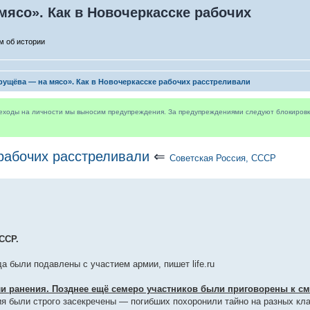
мясо». Как в Новочеркасске рабочих
м об истории
рущёва — на мясо». Как в Новочеркасске рабочих расстреливали
реходы на личности мы выносим предупреждения. За предупреждениями следуют блокировки 
рабочих расстреливали
⇐
Советская Россия, СССР
ССР.
а были подавлены с участием армии, пишет life.ru
ли ранения. Позднее ещё семеро участников были приговорены к см
я были строго засекречены — погибших похоронили тайно на разных кла