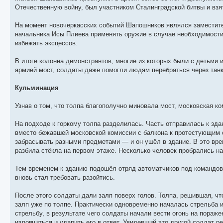
Отечественную войну, был участником Сталинградской битвы и взя
На момент новочеркасских событий Шапошников являлся заместите
начальника Исы Плиева применять оружие в случае необходимости,
избежать эксцессов.
В итоге колонна демонстрантов, многие из которых были с детьми
армией мост, солдаты даже помогли людям перебраться через танк
Кульминация
Узнав о том, что толпа благополучно миновала мост, московская ко
На подходе к горкому толпа разделилась. Часть отправилась к зд
вместо бежавшей московской комиссии с балкона к протестующим о
забрасывать разными предметами — и он ушёл в здание. В это вре
разбила стёкла на первом этаже. Несколько человек пробрались на
Тем временем к зданию подошёл отряд автоматчиков под командов
вновь стал требовать разойтись.
После этого солдаты дали залп поверх голов. Толпа, решившая, чт
залп уже по толпе. Практически одновременно началась стрельба и
стрельбу, в результате чего солдаты начали вести огонь на пораже
изловчиться и ударить его в ответ. Увидевший это другой солдат ре