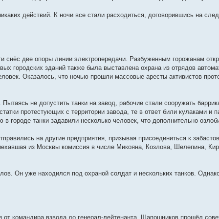
никаких действий. К ночи все стали расходиться, договорившись на сле
ти снёс две опоры линии электропередачи. Разбуженным горожанам откр
евых городских зданий также была выставлена охрана из отрядов автома
человек. Оказалось, что ночью прошли массовые аресты активистов прот
е. Пытаясь не допустить танки на завод, рабочие стали сооружать баррик
татки протестующих с территории завода, те в ответ били кулаками и па
ю в городе танки задавили несколько человек, что дополнительно озло
тправились на другие предприятия, призывая присоединиться к забастов
риехавшая из Москвы комиссия в числе Микояна, Козлова, Шелепина, Кир
лов. Он уже находился под охраной солдат и нескольких танков. Однако
 от командира взвода до генерал-лейтенанта. Шапошников прошёл сов