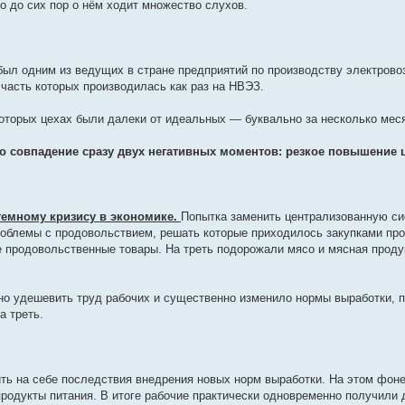
о до сих пор о нём ходит множество слухов.
был одним из ведущих в стране предприятий по производству электрово
 часть которых производилась как раз на НВЭЗ.
которых цехах были далеки от идеальных — буквально за несколько мес
 совпадение сразу двух негативных моментов: резкое повышение ц
темному кризису в экономике.
Попытка заменить централизованную си
роблемы с продовольствием, решать которые приходилось закупками про
 продовольственные товары. На треть подорожали мясо и мясная продук
о удешевить труд рабочих и существенно изменило нормы выработки, п
а треть.
ть на себе последствия внедрения новых норм выработки. На этом фоне
родукты питания. В итоге рабочие практически одновременно получили 