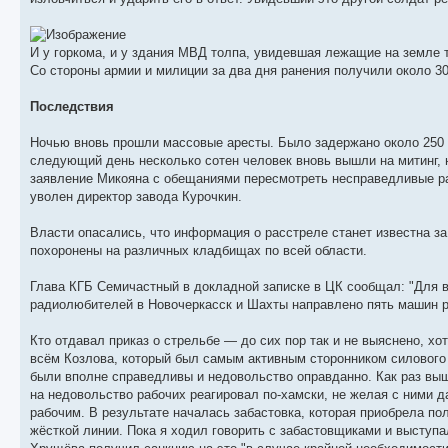
И у горкома, и у здания МВД толпа, увидевшая лежащие на земле т
Со стороны армии и милиции за два дня ранения получили около 30
Последствия
Ночью вновь прошли массовые аресты. Было задержано около 250 
следующий день несколько сотен человек вновь вышли на митинг, 
заявление Микояна с обещаниями пересмотреть несправедливые рас
уволен директор завода Курочкин.
Власти опасались, что информация о расстреле станет известна за
похоронены на различных кладбищах по всей области.
Глава КГБ Семичастный в докладной записке в ЦК сообщал: "Для 
радиолюбителей в Новочеркасск и Шахты направлено пять машин р
Кто отдавал приказ о стрельбе — до сих пор так и не выяснено, х
всём Козлова, который был самым активным сторонником силового 
были вполне справедливы и недовольство оправданно. Как раз выш
на недовольство рабочих реагировал по-хамски, не желая с ними да
рабочим. В результате началась забастовка, которая приобрела по
жёсткой линии. Пока я ходил говорить с забастовщиками и выступа