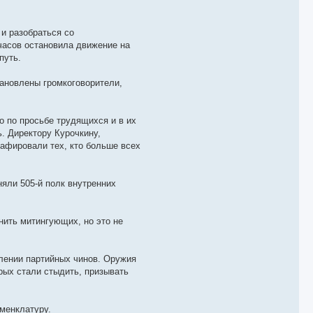
 и разобраться со
часов остановила движение на
путь.
тановлены громкоговорители,
о по просьбе трудящихся и в их
ь. Директору Курочкину,
рафировали тех, кто больше всех
няли 505-й полк внутренних
нить митингующих, но это не
лении партийных чинов. Оружия
орых стали стыдить, призывать
менклатуру.