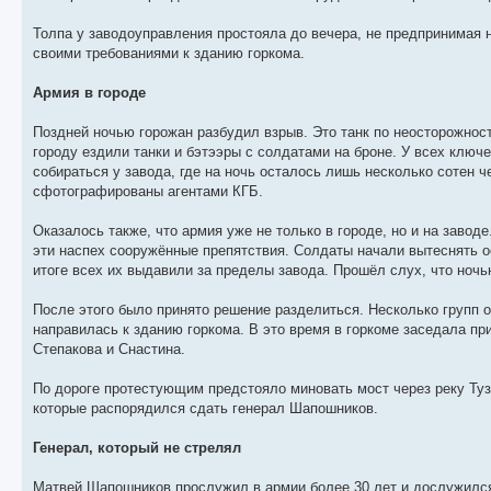
Толпа у заводоуправления простояла до вечера, не предпринимая 
своими требованиями к зданию горкома.
Армия в городе
Поздней ночью горожан разбудил взрыв. Это танк по неосторожнос
городу ездили танки и бэтээры с солдатами на броне. У всех ключ
собираться у завода, где на ночь осталось лишь несколько сотен 
сфотографированы агентами КГБ.
Оказалось также, что армия уже не только в городе, но и на завод
эти наспех сооружённые препятствия. Солдаты начали вытеснять ос
итоге всех их выдавили за пределы завода. Прошёл слух, что ночь
После этого было принято решение разделиться. Несколько групп о
направилась к зданию горкома. В это время в горкоме заседала п
Степакова и Снастина.
По дороге протестующим предстояло миновать мост через реку Туз
которые распорядился сдать генерал Шапошников.
Генерал, который не стрелял
Матвей Шапошников прослужил в армии более 30 лет и дослужился