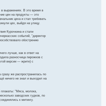
 в выражениях. В это время в
ие цен на продукты — это
ачальник цеха и стал требовать
инули цех, выйдя на улицу.
твия Курочкина и стали
черкасских событий, "директор
способствовало обострению
чего лучше, как в ответ на
ходила разносчица пирожков с
угой версии — жрите) с
а сразу же распространилась по
щё ничего не знал и выходил на
 плакаты: "Мяса, молока,
есколько заводских гудков, по
соединялись к митингу.