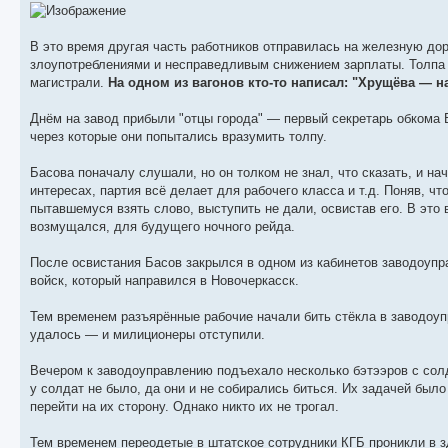
В это время другая часть работников отправилась на железную дор
злоупотреблениями и несправедливым снижением зарплаты. Толпа 
магистрали.
На одном из вагонов кто-то написал: "Хрущёва — н
Днём на завод прибыли "отцы города" — первый секретарь обкома Б
через которые они попытались вразумить толпу.
Басова поначалу слушали, но он толком не знал, что сказать, и на
интересах, партия всё делает для рабочего класса и т.д. Поняв, чт
пытавшемуся взять слово, выступить не дали, освистав его. В это
возмущался, для будущего ночного рейда.
После освистания Басов закрылся в одном из кабинетов заводоупра
войск, который направился в Новочеркасск.
Тем временем разъярённые рабочие начали бить стёкла в заводоуп
удалось — и милиционеры отступили.
Вечером к заводоуправлению подъехало несколько бэтээров с сол
у солдат не было, да они и не собирались биться. Их задачей был
перейти на их сторону. Однако никто их не трогал.
Тем временем переодетые в штатское сотрудники КГБ проникли в 