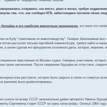
. "Крайность" определял, конечно, Козлов.
амеревались отправить «на мясо», рвал и метал, требуя подавлени
пуган тем, что, как сообщил КГБ, забастовщики послали своих л
е Хрущёва и его наиболее вероятным преемником
, его мало кто люби
влен на Кубу "советником по животноводству". Генерал Шапошников был 
а потом рассылал письма партийной номенклатуре, требуя найти и наказ
и, а затем сделав его фигурантом уголовного дела, которое, впрочем, в
и специально присланные из Москвы судьи. Семерых участников, которых
ные сроки заключения. После свержения Хрущёва их отпустили, сократи
вочеркасском расстреле, которое было закрыто в связи со смертью все
ые ранения) были реабилитированы.
лухи гуляли по всему СССР, окончательно добил авторитет Никиты Хрущё
икиты Сергеевича ставит СССР на грань катастрофы. Осенью 1964 года 