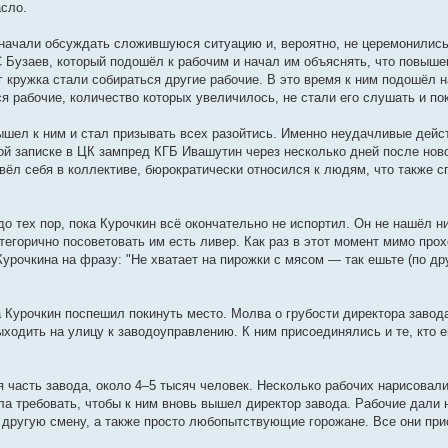
асло.
начали обсуждать сложившуюся ситуацию и, вероятно, не церемонились
узаев, который подошёл к рабочим и начал им объяснять, что повышен
кружка стали собираться другие рабочие. В это время к ним подошёл н
я рабочие, количество которых увеличилось, не стали его слушать и пок
ышел к ним и стал призывать всех разойтись. Именно неудачливые дейс
й записке в ЦК зампред КГБ Ивашутин через несколько дней после ново
 вёл себя в коллективе, бюрократически относился к людям, что также 
 тех пор, пока Курочкин всё окончательно не испортил. Он не нашёл ни
атегорично посоветовать им есть ливер. Как раз в этот момент мимо про
урочкина на фразу: "Не хватает на пирожки с мясом — так ешьте (по др
а Курочкин поспешил покинуть место. Молва о грубости директора завод
ходить на улицу к заводоуправлению. К ним присоединялись и те, кто е
часть завода, около 4–5 тысяч человек. Несколько рабочих нарисовали
а требовать, чтобы к ним вновь вышел директор завода. Рабочие дали н
в другую смену, а также просто любопытствующие горожане. Все они при