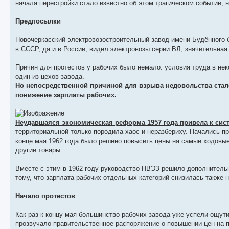
начала перестройки стало известно об этом трагическом событии, н
Предпосылки
Новочеркасский электровозостроительный завод имени Будённого 
в СССР, да и в России, видел электровозы серии ВЛ, значительная
Причин для протестов у рабочих было немало: условия труда в не
один из цехов завода.
Но непосредственной причиной для взрыва недовольства стало
понижение зарплаты рабочих.
Неудавшаяся экономическая реформа 1957 года привела к сис
территориальной только породила хаос и неразбериху. Начались п
конце мая 1962 года было решено повысить цены на самые ходовые
другие товары.
Вместе с этим в 1962 году руководство НВЭЗ решило дополнительн
тому, что зарплата рабочих отдельных категорий снизилась также н
Начало протестов
Как раз к концу мая большинство рабочих завода уже успели ощути
прозвучало правительственное распоряжение о повышении цен на п