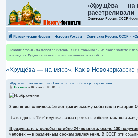
«Хрущёва — на 
расстреливали
Советская Россия, СССР. Фору
Исторический форум
История России
Советская Россия, СССР
«Х
Дорогие друзья! Это форум об истории, а не о форумчанах. За любое хамство и пе
приходится. Будьте терпимее к своим оппонентам, пожалуйста
«Хрущёва — на мясо». Как в Новочеркасске 
«Хрущёва — на мясо». Как в Новочеркасске рабочих расстреливали
С
Евелина
»
02 июн 2018, 09:56
о
о
б
щ
е
2 июня исполнилось 56 лет трагическому событию в истории С
н
и
е
В этот день в 1962 году массовые протесты рабочих местного завод
В результате стрельбы погибло 24 человека, около 100 получи
человек — к различным срокам заключения.
В СССР эти событи