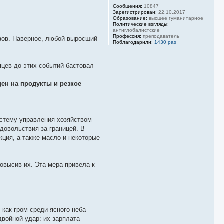
Сообщения:
10847
Зарегистрирован:
22.10.2017
Образование:
высшее гуманитарное
Политические взгляды:
антиглобалистские
Профессия:
преподаватель
зов. Наверное, любой выросший
Поблагодарили:
1430 раз
яцев до этих событий бастовал
ен на продукты и резкое
стему управления хозяйством
довольствия за границей. В
ция, а также масло и некоторые
овысив их. Эта мера привела к
 как гром среди ясного неба
двойной удар: их зарплата