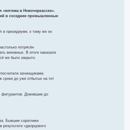
я «мятежа в Новочеркасске».
юдей в соседние промышленные
л в президиуме, к тому же он
настолько потрясён
ать виновных. В итоге наказали
сё же было закрыто.
 посчитали зачинщиками,
в сроки до уже отбытых на тот
х фигурантов. Дожившие до
ва. Бывшие соратники
в результате «дворцового