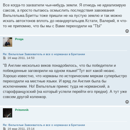
о
о
Все когда-то захватили чьи-нибудь земли. Я отнюдь не идеализирую
б
саксов, а просто пытаюсь осмыслить последствия завоевания
щ
е
Вильгельма.Бритты тоже пришли не на пустую землю и так можно
н
искать автохтонов вплоть до неандертальцев.Кстати, Валерий, я что-
и
е
то не припомню, что бы мы с Вами переходили на "ТЫ"
Proga
Re: Вильгельм Завоеватель и все о норманах в Британии
С
16 мар 2011, 14:53
о
о
"В Англии несколько веков понадобилось, что бы победители и
б
побежденные заговорили на одном языке!"Тут вот какой нюанс.
щ
е
Хорошо известно, что норманы по историческим меркам супербыстро
н
переходили на местные языки. И вряд ли Англия была бы
и
е
исключением. Но! Вильгельм принес туда не норманский, а
старофранцузский (на который успели перейти его предки). А тут уже
совсем другой коленкор.
Pritomnik
Re: Вильгельм Завоеватель и все о норманах в Британии
С
16 мар 2011, 15:14