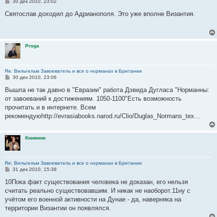
С
30 дек 2010, 23:02
о
о
Святослав доходил до Адрианополя. Это уже вполне Византия.
б
щ
е
н
и
Proga
е
Re: Вильгельм Завоеватель и все о норманах в Британии
С
30 дек 2010, 23:06
о
о
Вышла не так давно в "Евразии" работа Дэвида Дугласа "Норманны:
б
от завоеваний к достижениям. 1050-1100"Есть возможность
щ
е
прочитать и в интернете. Всем
н
рекомендуюhttp://evrasiabooks.narod.ru/Clio/Duglas_Normans_tex...
и
е
Книжник
Re: Вильгельм Завоеватель и все о норманах в Британии
С
31 дек 2010, 15:38
о
о
10Пока факт существования человека не доказан, его нельзя
б
считать реально существовавшим. И никак не наоборот.11ну с
щ
е
учётом его военной активности на Дунае - да, наверняка на
н
территории Византии он появлялся.
и
е