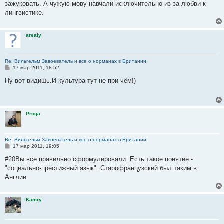
зажуковать. А чужую мову навчали исключительно из-за любви к
щ
е
лингвистике.
н
и
е
arealy
Re: Вильгельм Завоеватель и все о норманах в Британии
С
17 мар 2011, 18:52
о
о
Ну вот видишь.И культура тут не при чём!)
б
щ
е
н
и
Proga
е
Re: Вильгельм Завоеватель и все о норманах в Британии
С
17 мар 2011, 19:05
о
о
#20Вы все правильно сформулировали. Есть такое понятие -
б
"социально-престижный язык". Старофранцузский был таким в
щ
е
Англии.
н
и
е
Kamry