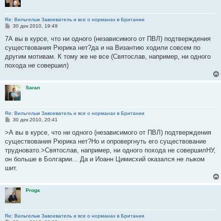
Re: Вильгельм Завоеватель и все о норманах в Британии
С
30 дек 2010, 19:49
о
о
7А вы в курсе, что ни одного (независимого от ПВЛ) подтверждения
б
существования Рюрика нет?да и на Византию ходили совсем по
щ
е
другим мотивам. К тому же не все (Святослав, например, ни одного
н
похода не совершил)
и
е
Saran
Re: Вильгельм Завоеватель и все о норманах в Британии
С
30 дек 2010, 20:41
о
о
>А вы в курсе, что ни одного (независимого от ПВЛ) подтверждения
б
существования Рюрика нет?Но и опровергнуть его существование
щ
е
трудновато.>Святослав, например, ни одного похода не совершилНУ,
н
он больше в Болгарии... Да и Иоанн Цимисхий оказался не лыком
и
е
шит.
Proga
Re: Вильгельм Завоеватель и все о норманах в Британии