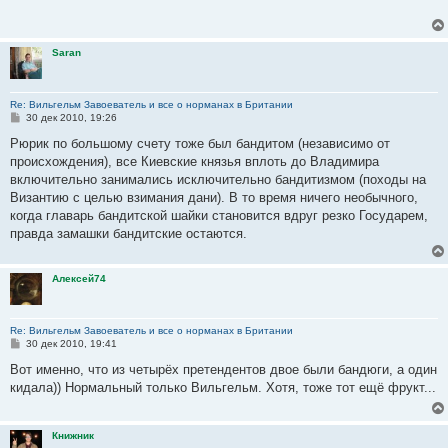
щ
е
н
и
Saran
е
Re: Вильгельм Завоеватель и все о норманах в Британии
С
30 дек 2010, 19:26
о
о
Рюрик по большому счету тоже был бандитом (независимо от
б
происхождения), все Киевские князья вплоть до Владимира
щ
е
включительно занимались исключительно бандитизмом (походы на
н
Византию с целью взимания дани). В то время ничего необычного,
и
е
когда главарь бандитской шайки становится вдруг резко Государем,
правда замашки бандитские остаются.
Алексей74
Re: Вильгельм Завоеватель и все о норманах в Британии
С
30 дек 2010, 19:41
о
о
Вот именно, что из четырёх претендентов двое были бандюги, а один
б
кидала)) Нормальный только Вильгельм. Хотя, тоже тот ещё фрукт...
щ
е
н
и
Книжник
е