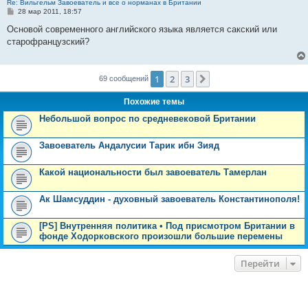
Re: Вильгельм Завоеватель и все о норманах в Британии
С
28 мар 2011, 18:57
о
о
Основой современного английского языка является сакский или
б
старофранцузский?
щ
е
н
и
е
1
2
3
След.
69 сообщений
Похожие темы
Небольшой вопрос по средневековой Британии
Завоеватель Андалусии Тарик ибн Зияд
Какой национальности был завоеватель Тамерлан
Ак Шамсуддин - духовный завоеватель Константинополя!
[PS] Внутренняя политика • Под присмотром Британии в
фонде Ходорковского произошли большие перемены
Перейти