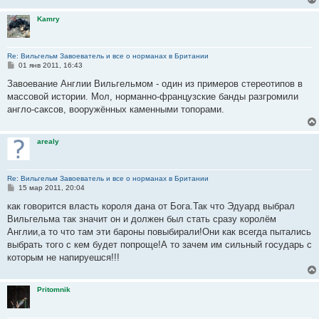
Kamry
Re: Вильгельм Завоеватель и все о норманах в Британии
С
01 янв 2011, 16:43
о
о
Завоевание Англии Вильгельмом - один из примеров стереотипов в
б
массовой истории. Мол, норманно-французские банды разгромили
щ
е
англо-саксов, вооружённых каменными топорами.
н
и
е
arealy
Re: Вильгельм Завоеватель и все о норманах в Британии
С
15 мар 2011, 20:04
о
о
как говорится власть короля дана от Бога.Так что Эдуард выбрал
б
Вильгельма так значит он и должен был стать сразу королём
щ
е
Англии,а то что там эти бароны повыбирали!Они как всегда пытались
н
выбрать того с кем будет попроще!А то зачем им сильный государь с
и
е
которым не напируешся!!!
Pritomnik