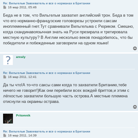
Re: Вильгельм Завоеватель и все о норманах в Британии
С
16 мар 2011, 05:46
о
о
Беда не в том, что Вильгельм захватил английский трон. Беда в том
б
что его норманно-французские головорезы устроили саксам
щ
е
иноплеменный гнет.Тут сравнивали Вильгельма с Рюриком. Смешно,
н
когда скандинавоязычная знать на Руси презирала и третировала
и
е
местную культуру? В Англии несколько веков понадобилось, что бы
победители и побежденные заговорили на одном языке!
arealy
Re: Вильгельм Завоеватель и все о норманах в Британии
С
16 мар 2011, 12:41
о
о
Да ты что!А то-что саксы сами когда то захватили Британию,тебе
б
ничего не говорит!)Как они перебили всех вождей бриттов,и этим с
щ
е
лёгкостью захватили большую часть острова.А местные племена
н
отиснули на окраины острава.
и
е
Pritomnik
Re: Вильгельм Завоеватель и все о норманах в Британии
С
16 мар 2011, 14:39