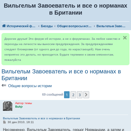
Вильгельм Завоеватель и все о норманах
в Британии
Исторический форум
Беседы
Общие вопросы истории
Вильгельм Завоеватель и все о норманах в Британии
Дорогие друзья! Это форум об истории, а не о форумчанах. За любое хамство и
переходы на личности мы выносим предупреждения. За предупреждениями
следуют блокировки (от одного дня до года, по нарастающей). Нам очень
неприятно это делать, но приходится. Будьте терпимее к своим оппонентам,
пожалуйста
Вильгельм Завоеватель и все о норманах в
Британии
⇐
Общие вопросы истории
1
2
3
След.
69 сообщений
Автор темы
Buhjr
Вильгельм Завоеватель и все о норманах в Британии
С
30 дек 2010, 18:11
о
о
Несомненно, Вильгельм Завоеватель, герцог Нормандии, а затем и