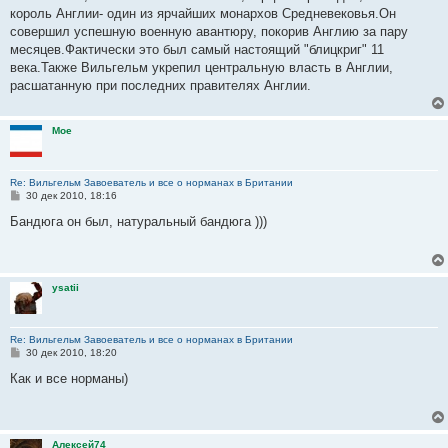
б
король Англии- один из ярчайших монархов Средневековья.Он
щ
е
совершил успешную военную авантюру, покорив Англию за пару
н
месяцев.Фактически это был самый настоящий "блицкриг" 11
и
е
века.Также Вильгельм укрепил центральную власть в Англии,
расшатанную при последних правителях Англии.
Moe
Re: Вильгельм Завоеватель и все о норманах в Британии
С
30 дек 2010, 18:16
о
о
Бандюга он был, натуральный бандюга )))
б
щ
е
н
и
ysatii
е
Re: Вильгельм Завоеватель и все о норманах в Британии
С
30 дек 2010, 18:20
о
о
Как и все норманы)
б
щ
е
н
и
Алексей74
е