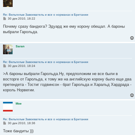
Re: Вильгельм Завоеватель и все о норманах в Британии
С
30 дек 2010, 18:22
о
о
Почему сразу бандюга? Эдуард же ему корону обещал. А бароны
б
выбрали Гарольда.
щ
е
н
и
Saran
е
Re: Вильгельм Завоеватель и все о норманах в Британии
С
30 дек 2010, 18:24
о
о
>А бароны выбрали Гарольда.Ну, предположим не все были в
б
восторге от Гарольда, к тому же на английскую корону было еще два
щ
е
претендета - Тостиг годвинсон - брат Гарольда и Харальд Хардрада -
н
король Норвегии.
и
е
Moe
Re: Вильгельм Завоеватель и все о норманах в Британии
С
30 дек 2010, 18:36
о
о
Тоже бандиты )))
б