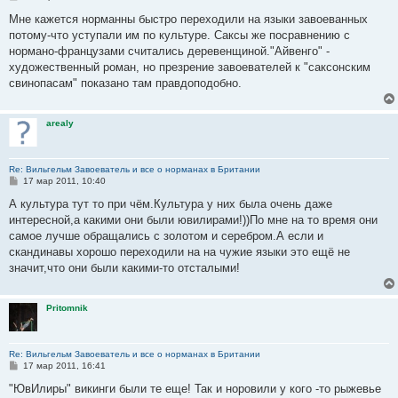
о
о
Мне кажется норманны быстро переходили на языки завоеванных
б
потому-что уступали им по культуре. Саксы же посравнению с
щ
е
нормано-французами считались деревенщиной."Айвенго" -
н
художественный роман, но презрение завоевателей к "саксонским
и
е
свинопасам" показано там правдоподобно.
arealy
Re: Вильгельм Завоеватель и все о норманах в Британии
С
17 мар 2011, 10:40
о
о
А культура тут то при чём.Культура у них была очень даже
б
интересной,а какими они были ювилирами!))По мне на то время они
щ
е
самое лучше обращались с золотом и серебром.А если и
н
скандинавы хорошо переходили на на чужие языки это ещё не
и
е
значит,что они были какими-то отсталыми!
Pritomnik
Re: Вильгельм Завоеватель и все о норманах в Британии
С
17 мар 2011, 16:41
о
о
"ЮвИлиры" викинги были те еще! Так и норовили у кого -то рыжевье
б