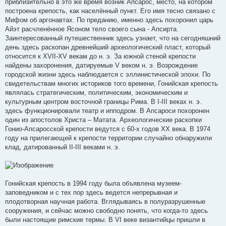
приблизительно в это же время возник Апсарос, место, на котором
построена крепость, как населённый пункт. Его имя тесно связано с
Мифом об аргонавтах. По преданию, именно здесь похоронил царь
Айэт расчленённое Ясоном тело своего сына - Апсирта.
Заинтересованный путешественник здесь узнает, что на сегодняшний
день здесь раскопан древнейший археологический пласт, который
относится к XVII-XV векам до н. э. За южной стеной крепости
найдены захоронения, датируемые V веком н. э. Возрождение
городской жизни здесь наблюдается с эллинистической эпохи. По
свидетельствам многих историков того времени, Гонийская крепость
являлась стратегическим, политическим, экономическим и
культурным центром восточной границы Рима. В I-III веках н. э.
здесь функционировали театр и ипподром. В Апсароси похоронен
один из апостолов Христа – Матата. Археологические раскопки
Гонио-Апсаросской крепости ведутся с 60-х годов ХХ века. В 1974
году на прилегающей к крепости территории случайно обнаружили
клад, датированный II-III веками н. э.
Гонийская крепость в 1994 году была объявлена музеем-
заповедником и с тех пор здесь ведется непрерывная и
плодотворная научная работа. Вглядываясь в полуразрушенные
сооружения, и сейчас можно свободно понять, что когда-то здесь
были настоящие римские термы. В VI веке византийцы пришли в