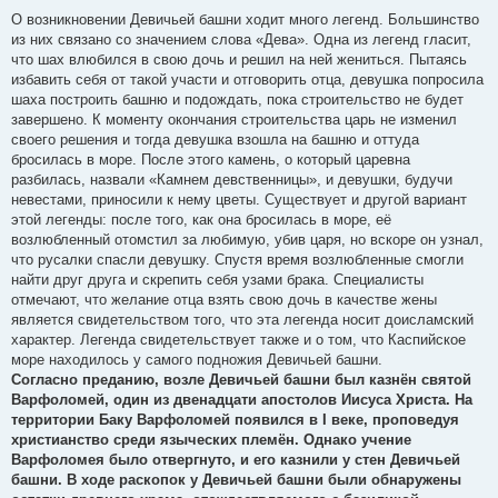
О возникновении Девичьей башни ходит много легенд. Большинство
из них связано со значением слова «Дева». Одна из легенд гласит,
что шах влюбился в свою дочь и решил на ней жениться. Пытаясь
избавить себя от такой участи и отговорить отца, девушка попросила
шаха построить башню и подождать, пока строительство не будет
завершено. К моменту окончания строительства царь не изменил
своего решения и тогда девушка взошла на башню и оттуда
бросилась в море. После этого камень, о который царевна
разбилась, назвали «Камнем девственницы», и девушки, будучи
невестами, приносили к нему цветы. Существует и другой вариант
этой легенды: после того, как она бросилась в море, её
возлюбленный отомстил за любимую, убив царя, но вскоре он узнал,
что русалки спасли девушку. Спустя время возлюбленные смогли
найти друг друга и скрепить себя узами брака. Специалисты
отмечают, что желание отца взять свою дочь в качестве жены
является свидетельством того, что эта легенда носит доисламский
характер. Легенда свидетельствует также и о том, что Каспийское
море находилось у самого подножия Девичьей башни.
Согласно преданию, возле Девичьей башни был казнён святой
Варфоломей, один из двенадцати апостолов Иисуса Христа. На
территории Баку Варфоломей появился в I веке, проповедуя
христианство среди языческих племён. Однако учение
Варфоломея было отвергнуто, и его казнили у стен Девичьей
башни. В ходе раскопок у Девичьей башни были обнаружены