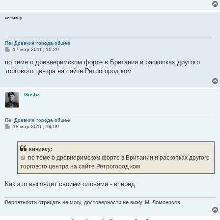
кичиксу
Re: Древние города общее
С
17 мар 2016, 16:29
о
о
по теме о древнеримском форте в Британии и раскопках другого
б
торгового центра на сайте Ретрогород ком
щ
е
н
и
Gosha
е
Re: Древние города общее
С
18 мар 2016, 14:09
о
о
б
кичиксу:
щ
е
по теме о древнеримском форте в Британии и раскопках другого
н
торгового центра на сайте Ретрогород ком
и
е
Как это выглядит своими словами - вперед.
Вероятности отрицать не могу, достоверности не вижу. М. Ломоносов