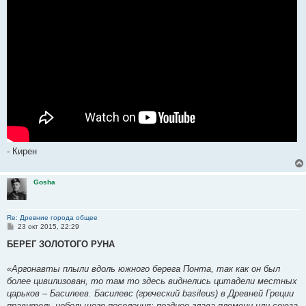
- Кирен
Gosha
Re: Древние города общее
С
23 окт 2015, 22:29
о
о
БЕРЕГ ЗОЛОТОГО РУНА
б
щ
е
«Аргонавты плыли вдоль южного берега Понта, так как он был
н
более цивилизован, то там то здесь виднелись цитадели местных
и
е
царьков – Басилеев. Басилевс (греческий basileus) в Древней Греции
правитель небольшого поселения; позднее глава племени или союза