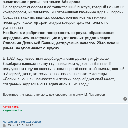
значительно превышает замки Абшерона.
Не встречает аналогии и её таинственный выступ, который не был ни
контрфорсом, ни тайником, ни отражавшей каменные ядра «шпорой».
Средства защиты, видимо, сосредоточивались на верхней
площадке, характер архитектуры которой документально не
установлен.
Необычна и ребристая поверхность корпуса, образованная
чередованием выступающих и утопленных рядов кладки.
Описания Девичьей Башни, датируемые началом 20-го века и
ранее, не упоминают о ярусах.
В 1923 году известный азербайджанский драматург Джафар
Джабарлы написал поэму под названием «Девичья башня». В
следующем году на экраны вышел первый советский фильм, снятый
в Азербайджане, который основывался на сюжете легенды.
«Девичья башня» называется и первый азербайджанский балет,
созданный Афрасиябом Бадалбейли в 1940 году.
Вероятности отрицать не могу, достоверности не вижу. М. Ломоносов
Автор темы
svgrammaton
Re: Древние города общее
С
23 окт 2015, 14:23