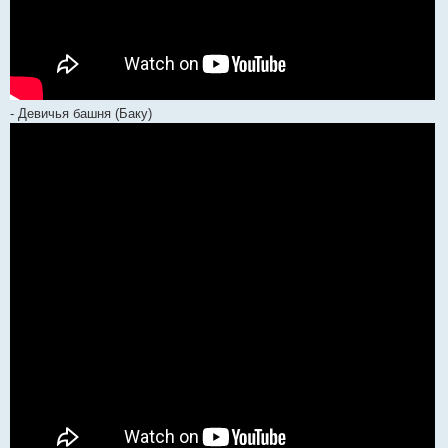
- Девичья башня (Баку)