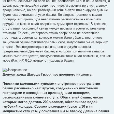
их всего несколько во всей башне, расположены они не на этажах, а
вдоль поднимающейся вверх лестнице, и смотрят не вниз, а вверх
вроде неверно, но при разведении огня внутри или снаружи дым не
будет скапливаться внутри башни. Во-вторых чрезмерно малая
площадь его крыши, где невозможно расположение каких-либо
орудий, но можно было оборонять двум трем стрелкам. В-третьих,
отсутствие постоянной связи между первым и всеми остальными
этажами. То есть, от первого этажа вверх вела не постоянная
лестница, а временная которую можно было убрать, после чего
защитники башни фактически сами себя замуровали бы на верхних
этажах. Это подтверждает изначально о сугубо военном
предназначении Девичьей башни, в которой при наличии запасов
можно было отсидится, эвакуироваться тоже было возможно, ток как
море (Каспий) 8-10 метрах от подошвы башни.
Донжон замка Шато де Гизор, построенного на холме.
Плоскими каменными куполами внутреннее пространство
башни расчленено на 8 ярусов, соединённых винтовыми
лестницами и освещённых щелевидными оконцами,
расположенными южнее выступа. Обитателей башни, число
которых могло достичь 200 человек, обеспечивал водой
глубокий колодец. Своими размерами (высота 30 м) и
мощностью стен (5 м у основания и 4 м вверху) Девичья башня