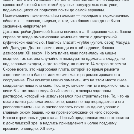
крепостной стеной с системой крупных полукруглых выступов,
поднимающихся от подножия почти до самой вершины.
Наименование памятника «Гыз галасы» — нередкое в тюркоязычных
областях — связано, видимо, с тем, что башня никогда не была
захвачена неприятелем.
Дата постройки Девичьей Башни неизвестна. В верхнюю часть башни
справа от входа вмонтирована каменная плита с двустрочной
куфической надписью. Надпись гласит: «губбе (купол, свод) Масуда
ибн Давуда». Долгое время, исходя из этой надписи, башню
датировали XII веком. Но эта плита явно появилась на башне
позднее, так как она случайно и неаккуратно вделана в кладку, не
над главным входом, а где-то сбоку, на высоте 14 метров от земли.
Скорее всего, это надгробная плита, которой во время ремонта
заделали окно в башне, или же имя мастера ремонтировавшего
сооружение. При осмотре можно заметить, что на этом месте была
квадратная ниша или окно. После установки плиты в верхнюю часть
ниши был вставлен случайный камень, а зазоры заделаны
раствором, который не использовался при строительстве. То, что на
месте плиты располагалось окно, косвенно подтверждается и его
расположением - ниша располагалась почти на одном уровне с
главным окном башни, но на противоположной от него стороне.
Башня строилась в два этапа. Первый предположительно относится
к доисламской эре, а надпись принадлежит к более позднему
времени, очевидно, XII веку.