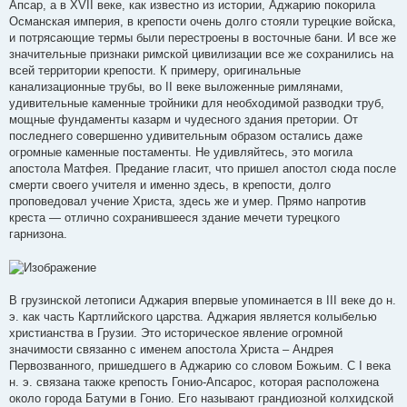
Апсар, а в XVII веке, как известно из истории, Аджарию покорила
Османская империя, в крепости очень долго стояли турецкие войска,
и потрясающие термы были перестроены в восточные бани. И все же
значительные признаки римской цивилизации все же сохранились на
всей территории крепости. К примеру, оригинальные
канализационные трубы, во II веке выложенные римлянами,
удивительные каменные тройники для необходимой разводки труб,
мощные фундаменты казарм и чудесного здания претории. От
последнего совершенно удивительным образом остались даже
огромные каменные постаменты. Не удивляйтесь, это могила
апостола Матфея. Предание гласит, что пришел апостол сюда после
смерти своего учителя и именно здесь, в крепости, долго
проповедовал учение Христа, здесь же и умер. Прямо напротив
креста — отлично сохранившееся здание мечети турецкого
гарнизона.
В грузинской летописи Аджария впервые упоминается в III веке до н.
э. как часть Картлийского царства. Аджария является колыбелью
христианства в Грузии. Это историческое явление огромной
значимости связанно с именем апостола Христа – Андрея
Первозванного, пришедшего в Аджарию со словом Божьим. С I века
н. э. связана также крепость Гонио-Апсарос, которая расположена
около города Батуми в Гонио. Его называют грандиозной колхидской