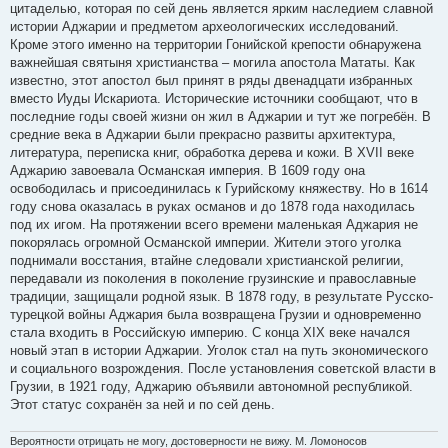
цитаделью, которая по сей день является ярким наследием славной
истории Аджарии и предметом археологических исследований.
Кроме этого именно на территории Гонийской крепости обнаружена
важнейшая святыня христианства – могила апостола Мататы. Как
известно, этот апостол был принят в ряды двенадцати избранных
вместо Иуды Искариота. Исторические источники сообщают, что в
последние годы своей жизни он жил в Аджарии и тут же погребён. В
средние века в Аджарии были прекрасно развиты архитектура,
литература, переписка книг, обработка дерева и кожи. В XVII веке
Аджарию завоевала Османская империя. В 1609 году она
освободилась и присоединилась к Гурийскому княжеству. Но в 1614
году снова оказалась в руках османов и до 1878 года находилась
под их игом. На протяжении всего времени маленькая Аджария не
покорялась огромной Османской империи. Жители этого уголка
поднимали восстания, втайне следовали христианской религии,
передавали из поколения в поколение грузинские и православные
традиции, защищали родной язык. В 1878 году, в результате Русско-
турецкой войны Аджария была возвращена Грузии и одновременно
стала входить в Российскую империю. С конца XIX веке начался
новый этап в истории Аджарии. Уголок стал на путь экономического
и социального возрождения. После установления советской власти в
Грузии, в 1921 году, Аджарию объявили автономной республикой.
Этот статус сохранён за ней и по сей день.
Вероятности отрицать не могу, достоверности не вижу. М. Ломоносов