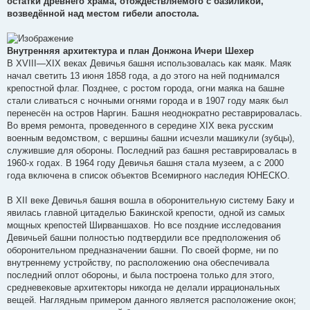
остатки древнего храма, отождествляемого с базиликой,
возведённой над местом гибели апостола.
Внутренняя архитектура и план Донжона Ичери Шехер
В XVIII—XIX веках Девичья башня использовалась как маяк. Маяк
начал светить 13 июня 1858 года, а до этого на ней поднимался
крепостной флаг. Позднее, с ростом города, огни маяка на башне
стали сливаться с ночными огнями города и в 1907 году маяк был
перенесён на остров Наргин. Башня неоднократно реставрировалась.
Во время ремонта, проведенного в середине XIX века русским
военным ведомством, с вершины башни исчезли машикули (зубцы),
служившие для обороны. Последний раз башня реставрировалась в
1960-х годах. В 1964 году Девичья башня стала музеем, а с 2000
года включена в список объектов Всемирного наследия ЮНЕСКО.
В XII веке Девичья башня вошла в оборонительную систему Баку и
явилась главной цитаделью Бакинской крепости, одной из самых
мощных крепостей Ширваншахов. Но все поздние исследования
Девичьей башни полностью подтвердили все предположения об
оборонительном предназначении башни. По своей форме, ни по
внутреннему устройству, по расположению она обеспечивала
последний оплот обороны, и была построена только для этого,
средневековые архитекторы никогда не делали иррациональных
вещей. Наглядным примером данного является расположение окон;