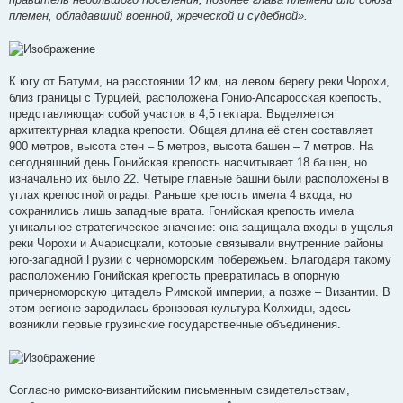
племен, обладавший военной, жреческой и судебной».
К югу от Батуми, на расстоянии 12 км, на левом берегу реки Чорохи,
близ границы с Турцией, расположена Гонио-Апсаросская крепость,
представляющая собой участок в 4,5 гектара. Выделяется
архитектурная кладка крепости. Общая длина её стен составляет
900 метров, высота стен – 5 метров, высота башен – 7 метров. На
сегодняшний день Гонийская крепость насчитывает 18 башен, но
изначально их было 22. Четыре главные башни были расположены в
углах крепостной ограды. Раньше крепость имела 4 входа, но
сохранились лишь западные врата. Гонийская крепость имела
уникальное стратегическое значение: она защищала входы в ущелья
реки Чорохи и Ачарисцкали, которые связывали внутренние районы
юго-западной Грузии с черноморским побережьем. Благодаря такому
расположению Гонийская крепость превратилась в опорную
причерноморскую цитадель Римской империи, а позже – Византии. В
этом регионе зародилась бронзовая культура Колхиды, здесь
возникли первые грузинские государственные объединения.
Согласно римско-византийским письменным свидетельствам,