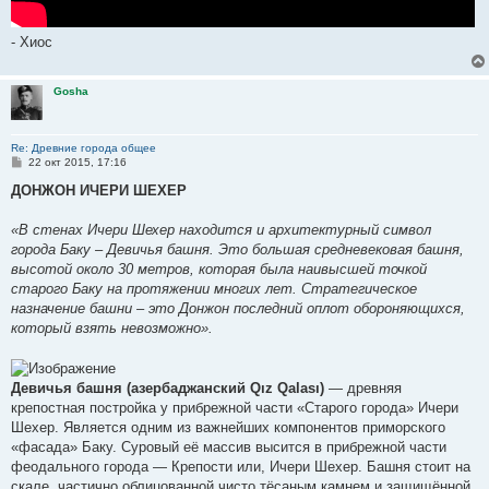
- Хиос
Gosha
Re: Древние города общее
С
22 окт 2015, 17:16
о
о
ДОНЖОН ИЧЕРИ ШЕХЕР
б
щ
е
«В стенах Ичери Шехер находится и архитектурный символ
н
города Баку – Девичья башня. Это большая средневековая башня,
и
е
высотой около 30 метров, которая была наивысшей точкой
старого Баку на протяжении многих лет. Стратегическое
назначение башни – это Донжон последний оплот обороняющихся,
который взять невозможно».
Девичья башня (азербаджанский Qız Qalası)
— древняя
крепостная постройка у прибрежной части «Старого города» Ичери
Шехер. Является одним из важнейших компонентов приморского
«фасада» Баку. Суровый её массив высится в прибрежной части
феодального города — Крепости или, Ичери Шехер. Башня стоит на
скале, частично облицованной чисто тёсаным камнем и защищённой