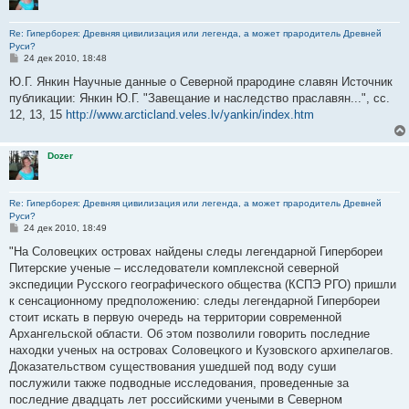
Re: Гиперборея: Древняя цивилизация или легенда, а может прародитель Древней
Руси?
С
24 дек 2010, 18:48
о
о
Ю.Г. Янкин Научные данные о Северной прародине славян Источник
б
публикации: Янкин Ю.Г. "Завещание и наследство праславян...", сс.
щ
е
12, 13, 15
http://www.arcticland.veles.lv/yankin/index.htm
н
и
е
Dozer
Re: Гиперборея: Древняя цивилизация или легенда, а может прародитель Древней
Руси?
С
24 дек 2010, 18:49
о
о
"На Соловецких островах найдены следы легендарной Гипербореи
б
Питерские ученые – исследователи комплексной северной
щ
е
экспедиции Русского географического общества (КСПЭ РГО) пришли
н
к сенсационному предположению: следы легендарной Гипербореи
и
е
стоит искать в первую очередь на территории современной
Архангельской области. Об этом позволили говорить последние
находки ученых на островах Соловецкого и Кузовского архипелагов.
Доказательством существования ушедшей под воду суши
послужили также подводные исследования, проведенные за
последние двадцать лет российскими учеными в Северном