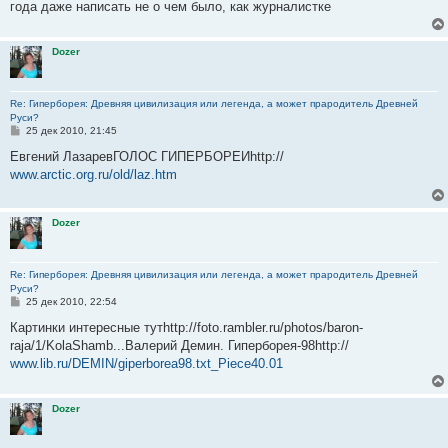
года даже написать не о чем было, как журналистке
и
е
Dozer
Re: Гиперборея: Древняя цивилизация или легенда, а может прародитель Древней
Руси?
С
25 дек 2010, 21:45
о
о
Евгений ЛазаревГОЛОС ГИПЕРБОРЕИhttp://
б
www.arctic.org.ru/old/laz.htm
щ
е
н
и
Dozer
е
Re: Гиперборея: Древняя цивилизация или легенда, а может прародитель Древней
Руси?
С
25 дек 2010, 22:54
о
о
Картинки интересные тутhttp://foto.rambler.ru/photos/baron-
б
raja/1/KolaShamb...Валерий Демин. Гиперборея-98http://
щ
е
www.lib.ru/DEMIN/giperborea98.txt_Piece40.01
н
и
е
Dozer