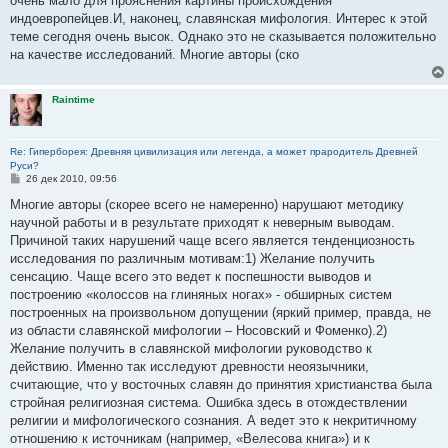
очень мало для прояснения картины происхождения
индоевропейцев.И, наконец, славянская мифология. Интерес к этой
теме сегодня очень высок. Однако это не сказывается положительно
на качестве исследований. Многие авторы (ско
Raintime
Re: Гиперборея: Древняя цивилизация или легенда, а может прародитель Древней
Руси?
С
26 дек 2010, 09:56
о
о
Многие авторы (скорее всего не намеренно) нарушают методику
б
научной работы и в результате приходят к неверным выводам.
щ
е
Причиной таких нарушений чаще всего является тенденциозность
н
исследования по различным мотивам:1) Желание получить
и
е
сенсацию. Чаще всего это ведет к поспешности выводов и
построению «колоссов на глиняных ногах» - обширных систем
построенных на произвольном допущении (яркий пример, правда, не
из области славянской мифологии – Носовский и Фоменко).2)
Желание получить в славянской мифологии руководство к
действию. Именно так исследуют древности неоязычники,
считающие, что у восточных славян до принятия христианства была
стройная религиозная система. Ошибка здесь в отождествлении
религии и мифологического сознания. А ведет это к некритичному
отношению к источникам (например, «Велесова книга») и к