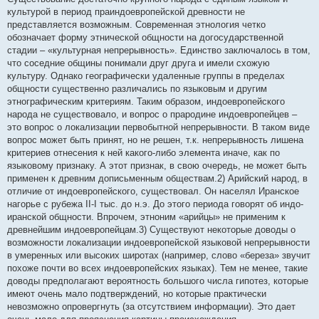
культурой в период праиндоевропейской древности не
представляется возможным. Современная этнология четко
обозначает форму этнической общности на догосударственной
стадии – «культурная непрерывность». Единство заключалось в том,
что соседние общины понимали друг друга и имели схожую
культуру. Однако географически удаленные группы в пределах
общности существенно различались по языковым и другим
этнографическим критериям. Таким образом, индоевропейского
народа не существовало, и вопрос о прародине индоевропейцев –
это вопрос о локализации первобытной непрерывности. В таком виде
вопрос может быть принят, но не решен, т.к. непрерывность лишена
критериев отнесения к ней какого-либо элемента иначе, как по
языковому признаку. А этот признак, в свою очередь, не может быть
применен к древним дописьменным обществам.2) Арийский народ, в
отличие от индоевропейского, существовал. Он населял Иранское
нагорье с рубежа II-I тыс. до н.э. До этого периода говорят об индо-
иранской общности. Впрочем, этноним «арийцы» не применим к
древнейшим индоевропейцам.3) Существуют некоторые доводы о
возможности локализации индоевропейской языковой непрерывности
в умеренных или высоких широтах (например, слово «береза» звучит
похоже почти во всех индоевропейских языках). Тем не менее, такие
доводы предполагают вероятность большого числа гипотез, которые
имеют очень мало подтверждений, но которые практически
невозможно опровергнуть (за отсутствием информации). Это дает