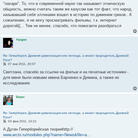
б
"пахари". То, что в современной науке так называют этническую
щ
е
общность, можно считать таким же казусом как тот факт, что народ,
н
называвший себя эллинами вошел в историю по дименем греков...К
и
е
сожалению, я не могу просматривать фильмы, т.к. интернет
дорогой((... Тем не менее, спасибо, что помогаете разобраться
Yurgon
Re: Гиперборея: Древняя цивилизация или легенда, а может прародитель Древней
Руси?
С
07 янв 2011, 20:07
о
о
Светлана, спасибо за ссылки на фильм и на печатные источники -
б
для меня были новыми имена Барченко и Демина, а также их
щ
е
исследования.
н
и
е
Dozer
Re: Гиперборея: Древняя цивилизация или легенда, а может прародитель Древней
Руси?
С
03 фев 2011, 10:21
о
о
А.Дугин Гиперборейская теорияhttp://
б
www.arcto.ru/modules.php?name=News&file=a
...
щ