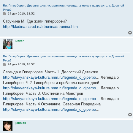
Re: Гиперборея: Древняя цивилизация или легенда, а может прародитель Древней
Руси?
С
24 дек 2010, 18:52
о
о
Струнина М. Где жили гипербореи?
б
http://kladina.narod.ru/strunina/strunina.htm
щ
е
н
и
Dozer
е
Re: Гиперборея: Древняя цивилизация или легенда, а может прародитель Древней
Руси?
С
24 дек 2010, 18:57
о
о
Легенда о Гиперборее. Часть 1. Делосский Детектив
б
http://slavyanskaya-kultura.nnm.ru/legenda_o_giperbo
... Легенда о
щ
е
Гиперборее. Ч 2. Гиперборея и проблемы наших дней
н
http://slavyanskaya-kultura.nnm.ru/legenda_o_giperbo
... Легенда о
и
е
Гиперборее. Часть 3. Охотники на Монстров
http://slavyanskaya-kultura.nnm.ru/legenda_o_giperbo
... Легенда о
Гиперборее. Часть 4 Окончание. Северная Прародина
http://slavyanskaya-kultura.nnm.ru/legenda_o_giperbo
...
jcknick