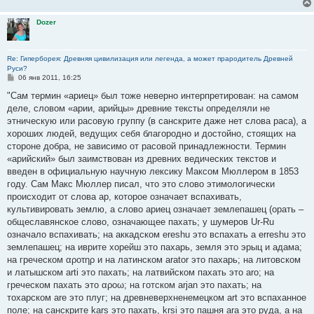
е
Dozer
Re: Гиперборея: Древняя цивилизация или легенда, а может прародитель Древней
Руси?
С
06 янв 2011, 16:25
о
о
"Сам термин «ариец» был тоже неверно интерпретирован: на самом
б
деле, словом «арии, арийцы» древние тексты определяли не
щ
е
этническую или расовую группу (в санскрите даже нет слова раса), а
н
хороших людей, ведущих себя благородно и достойно, стоящих на
и
е
стороне добра, не зависимо от расовой принадлежности. Термин
«арийский» был заимствован из древних ведических текстов и
введен в официальную научную лексику Максом Мюллером в 1853
году. Сам Макс Мюллер писал, что это слово этимологически
происходит от слова ар, которое означает вспахивать,
культивировать землю, а слово ариец означает землепашец (орать –
общеславянское слово, означающее пахать; у шумеров Ur-Ru
означало вспахивать; на аккадском ereshu это вспахать а erreshu это
землепашец; на иврите хорейш это пахарь, земля это эрыц и адама;
на греческом αροτηρ и на латинском arator это пахарь; на литовском
и латышском arti это пахать; на латвийском пахать это aro; на
греческом пахать это αροω; на готском arjan это пахать; на
тохарском are это плуг; на древневерхненемецком art это вспаханное
поле; на санскрите kars это пахать, krsi это пашня ara это руда, а на