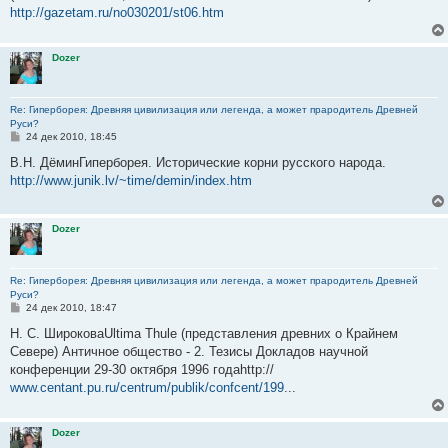
http://gazetam.ru/no030201/st06.htm
Dozer
Re: Гиперборея: Древняя цивилизация или легенда, а может прародитель Древней
Руси?
С
24 дек 2010, 18:45
о
о
В.Н. ДёминГиперборея. Исторические корни русского народа.
б
http://www.junik.lv/~time/demin/index.htm
щ
е
н
и
Dozer
е
Re: Гиперборея: Древняя цивилизация или легенда, а может прародитель Древней
Руси?
С
24 дек 2010, 18:47
о
о
Н. С. ШироковаUltima Thule (представления древних о Крайнем
б
Севере) Античное общество - 2. Тезисы Докладов научной
щ
е
конференции 29-30 октября 1996 годаhttp://
н
www.centant.pu.ru/centrum/publik/confcent/199
...
и
е
Dozer