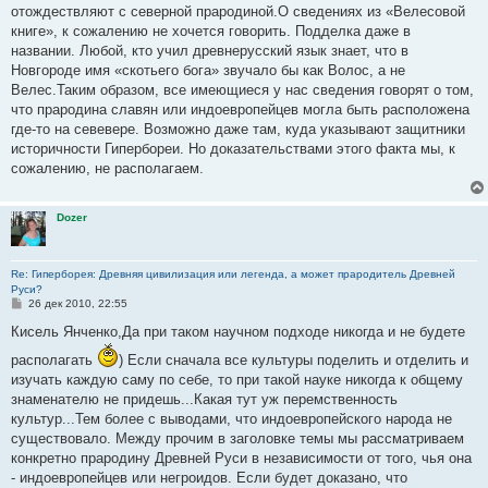
отождествляют с северной прародиной.О сведениях из «Велесовой
книге», к сожалению не хочется говорить. Подделка даже в
названии. Любой, кто учил древнерусский язык знает, что в
Новгороде имя «скотьего бога» звучало бы как Волос, а не
Велес.Таким образом, все имеющиеся у нас сведения говорят о том,
что прародина славян или индоевропейцев могла быть расположена
где-то на севевере. Возможно даже там, куда указывают защитники
историчности Гипербореи. Но доказательствами этого факта мы, к
сожалению, не располагаем.
Dozer
Re: Гиперборея: Древняя цивилизация или легенда, а может прародитель Древней
Руси?
С
26 дек 2010, 22:55
о
о
Кисель Янченко,Да при таком научном подходе никогда и не будете
б
щ
располагать
) Если сначала все культуры поделить и отделить и
е
изучать каждую саму по себе, то при такой науке никогда к общему
н
и
знаменателю не придешь...Какая тут уж перемственность
е
культур...Тем более с выводами, что индоевропейского народа не
существовало. Между прочим в заголовке темы мы рассматриваем
конкретно прародину Древней Руси в независимости от того, чья она
- индоевропейцев или негроидов. Если будет доказано, что