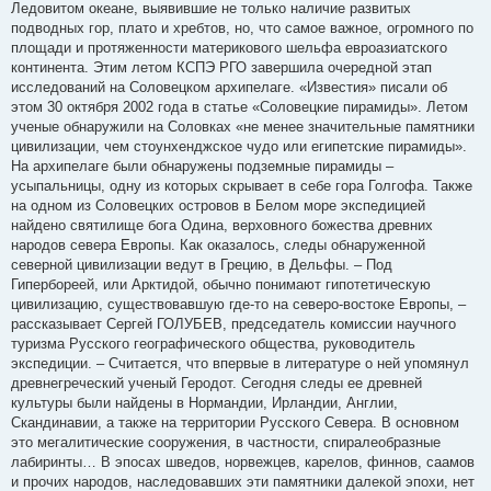
Ледовитом океане, выявившие не только наличие развитых
подводных гор, плато и хребтов, но, что самое важное, огромного по
площади и протяженности материкового шельфа евроазиатского
континента. Этим летом КСПЭ РГО завершила очередной этап
исследований на Соловецком архипелаге. «Известия» писали об
этом 30 октября 2002 года в статье «Соловецкие пирамиды». Летом
ученые обнаружили на Соловках «не менее значительные памятники
цивилизации, чем стоунхенджское чудо или египетские пирамиды».
На архипелаге были обнаружены подземные пирамиды –
усыпальницы, одну из которых скрывает в себе гора Голгофа. Также
на одном из Соловецких островов в Белом море экспедицией
найдено святилище бога Одина, верховного божества древних
народов севера Европы. Как оказалось, следы обнаруженной
северной цивилизации ведут в Грецию, в Дельфы. – Под
Гипербореей, или Арктидой, обычно понимают гипотетическую
цивилизацию, существовавшую где-то на северо-востоке Европы, –
рассказывает Сергей ГОЛУБЕВ, председатель комиссии научного
туризма Русского географического общества, руководитель
экспедиции. – Считается, что впервые в литературе о ней упомянул
древнегреческий ученый Геродот. Сегодня следы ее древней
культуры были найдены в Нормандии, Ирландии, Англии,
Скандинавии, а также на территории Русского Севера. В основном
это мегалитические сооружения, в частности, спиралеобразные
лабиринты… В эпосах шведов, норвежцев, карелов, финнов, саамов
и прочих народов, наследовавших эти памятники далекой эпохи, нет