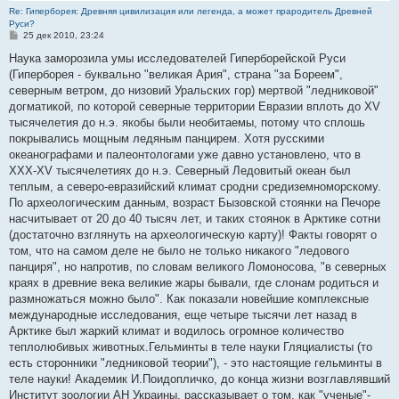
Re: Гиперборея: Древняя цивилизация или легенда, а может прародитель Древней
Руси?
С
25 дек 2010, 23:24
о
о
Наука заморозила умы исследователей Гиперборейской Руси
б
(Гиперборея - буквально "великая Ария", страна "за Бореем",
щ
е
северным ветром, до низовий Уральских гор) мертвой "ледниковой"
н
догматикой, по которой северные территории Евразии вплоть до XV
и
е
тысячелетия до н.э. якобы были необитаемы, потому что сплошь
покрывались мощным ледяным панцирем. Хотя русскими
океанографами и палеонтологами уже давно установлено, что в
XXX-XV тысячелетиях до н.э. Северный Ледовитый океан был
теплым, а северо-евразийский климат сродни средиземноморскому.
По археологическим данным, возраст Бызовской стоянки на Печоре
насчитывает от 20 до 40 тысяч лет, и таких стоянок в Арктике сотни
(достаточно взглянуть на археологическую карту)! Факты говорят о
том, что на самом деле не было не только никакого "ледового
панциря", но напротив, по словам великого Ломоносова, "в северных
краях в древние века великие жары бывали, где слонам родиться и
размножаться можно было". Как показали новейшие комплексные
международные исследования, еще четыре тысячи лет назад в
Арктике был жаркий климат и водилось огромное количество
теплолюбивых животных.Гельминты в теле науки Гляциалисты (то
есть сторонники "ледниковой теории"), - это настоящие гельминты в
теле науки! Академик И.Поидопличко, до конца жизни возглавлявший
Институт зоологии АН Украины, рассказывает о том, как "ученые"-