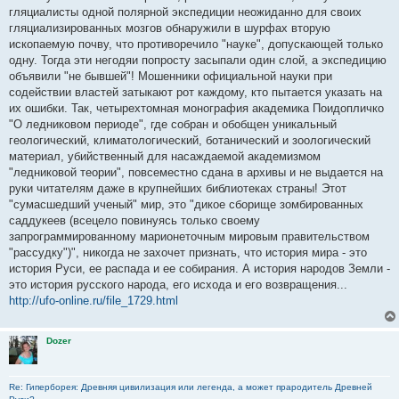
гляциалисты одной полярной экспедиции неожиданно для своих
гляциализированных мозгов обнаружили в шурфах вторую
ископаемую почву, что противоречило "науке", допускающей только
одну. Тогда эти негодяи попросту засыпали один слой, а экспедицию
объявили "не бывшей"! Мошенники официальной науки при
содействии властей затыкают рот каждому, кто пытается указать на
их ошибки. Так, четырехтомная монография академика Поидопличко
"О ледниковом периоде", где собран и обобщен уникальный
геологический, климатологический, ботанический и зоологический
материал, убийственный для насаждаемой академизмом
"ледниковой теории", повсеместно сдана в архивы и не выдается на
руки читателям даже в крупнейших библиотеках страны! Этот
"сумасшедший ученый" мир, это "дикое сборище зомбированных
саддукеев (всецело повинуясь только своему
запрограммированному марионеточным мировым правительством
"рассудку")", никогда не захочет признать, что история мира - это
история Руси, ее распада и ее собирания. А история народов Земли -
это история русского народа, его исхода и его возвращения...
http://ufo-online.ru/file_1729.html
Dozer
Re: Гиперборея: Древняя цивилизация или легенда, а может прародитель Древней