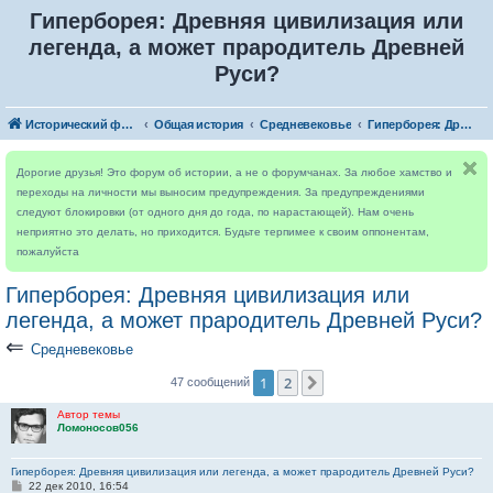
Гиперборея: Древняя цивилизация или
легенда, а может прародитель Древней
Руси?
Исторический форум
Общая история
Средневековье
Гиперборея: Древняя цивилизация или легенда, а может прародитель Древней Руси?
Дорогие друзья! Это форум об истории, а не о форумчанах. За любое хамство и
переходы на личности мы выносим предупреждения. За предупреждениями
следуют блокировки (от одного дня до года, по нарастающей). Нам очень
неприятно это делать, но приходится. Будьте терпимее к своим оппонентам,
пожалуйста
Гиперборея: Древняя цивилизация или
легенда, а может прародитель Древней Руси?
⇐
Средневековье
1
2
След.
47 сообщений
Автор темы
Ломоносов056
Гиперборея: Древняя цивилизация или легенда, а может прародитель Древней Руси?
С
22 дек 2010, 16:54