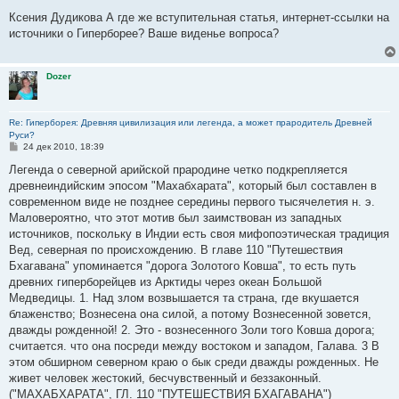
о
о
Ксения Дудикова А где же вступительная статья, интернет-ссылки на
б
источники о Гиперборее? Ваше виденье вопроса?
щ
е
н
и
Dozer
е
Re: Гиперборея: Древняя цивилизация или легенда, а может прародитель Древней
Руси?
С
24 дек 2010, 18:39
о
о
Легенда о северной арийской прародине четко подкрепляется
б
древнеиндийским эпосом "Махабхарата", который был составлен в
щ
е
современном виде не позднее середины первого тысячелетия н. э.
н
Маловероятно, что этот мотив был заимствован из западных
и
е
источников, поскольку в Индии есть своя мифопоэтическая традиция
Вед, северная по происхождению. В главе 110 "Путешествия
Бхагавана" упоминается "дорога Золотого Ковша", то есть путь
древних гиперборейцев из Арктиды через океан Большой
Медведицы. 1. Над злом возвышается та страна, где вкушается
блаженство; Вознесена она силой, а потому Вознесенной зовется,
дважды рожденной! 2. Это - вознесенного Золи того Ковша дорога;
считается. что она посреди между востоком и западом, Галава. 3 В
этом обширном северном краю о бык среди дважды рожденных. Не
живет человек жестокий, бесчувственный и беззаконный.
("МАХАБХАРАТА", ГЛ. 110 "ПУТЕШЕСТВИЯ БХАГАВАНА")