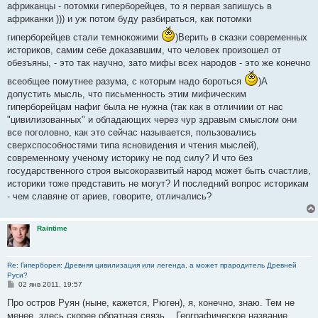
африканцы - потомки гиперборейцев, то я первая запишусь в
африканки ))) и уж потом буду разбираться, как потомки
гиперборейцев стали темнокожими
)Верить в сказки современных
историков, самим себе доказавшим, что человек произошел от
обезъяны, - это так научно, зато мифы всех народов - это же конечно
всеобщее помутнее разума, с которым надо бороться
)А
допустить мысль, что письменность этим мифическим
гиперборейцам нафиг была не нужна (так как в отличиии от нас
"цивилизованных" и обладающих через чур здравым смыслом они
все поголовно, как это сейчас называется, пользовались
сверхспособностями типа ясновидения и чтения мыслей),
современному ученому историку не под силу? И что без
государственного строя высокоразвитый народ может быть счастлив,
историки тоже представить не могут? И последний вопрос историкам
- чем славяне от ариев, говорите, отличались?
Raintime
Re: Гиперборея: Древняя цивилизация или легенда, а может прародитель Древней
Руси?
С
02 янв 2011, 19:57
о
о
Про остров Руян (ныне, кажется, Рюген), я, конечно, знаю. Тем не
б
менее, здесь скорее обратная связь... Географическое название
щ