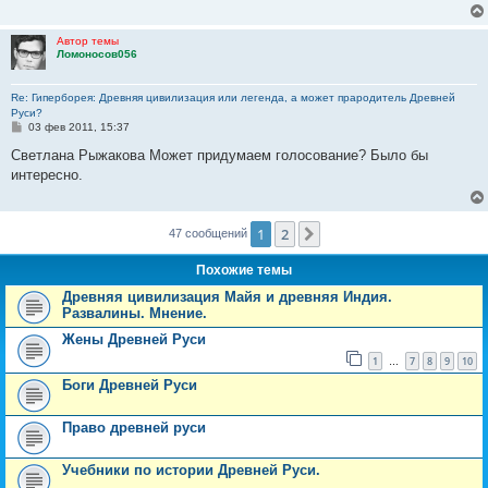
е
н
и
Автор темы
е
Ломоносов056
Re: Гиперборея: Древняя цивилизация или легенда, а может прародитель Древней
Руси?
С
03 фев 2011, 15:37
о
о
Светлана Рыжакова Может придумаем голосование? Было бы
б
интересно.
щ
е
н
и
е
1
2
След.
47 сообщений
Похожие темы
Древняя цивилизация Майя и древняя Индия.
Развалины. Мнение.
Жены Древней Руси
1
7
8
9
10
…
Боги Древней Руси
Право древней руси
Учебники по истории Древней Руси.