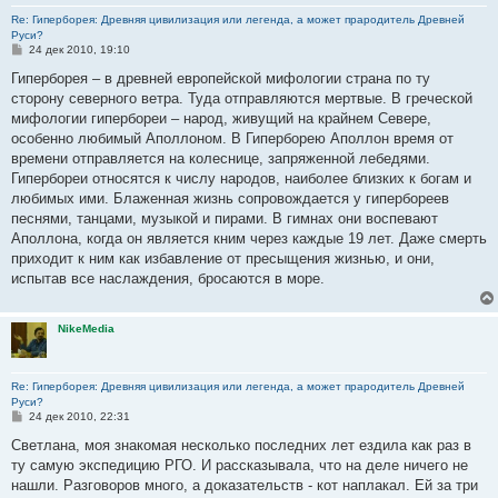
Re: Гиперборея: Древняя цивилизация или легенда, а может прародитель Древней
Руси?
С
24 дек 2010, 19:10
о
о
Гиперборея – в древней европейской мифологии страна по ту
б
сторону северного ветра. Туда отправляются мертвые. В греческой
щ
е
мифологии гипербореи – народ, живущий на крайнем Севере,
н
особенно любимый Аполлоном. В Гиперборею Аполлон время от
и
е
времени отправляется на колеснице, запряженной лебедями.
Гипербореи относятся к числу народов, наиболее близких к богам и
любимых ими. Блаженная жизнь сопровождается у гипербореев
песнями, танцами, музыкой и пирами. В гимнах они воспевают
Аполлона, когда он является кним через каждые 19 лет. Даже смерть
приходит к ним как избавление от пресыщения жизнью, и они,
испытав все наслаждения, бросаются в море.
NikeMedia
Re: Гиперборея: Древняя цивилизация или легенда, а может прародитель Древней
Руси?
С
24 дек 2010, 22:31
о
о
Светлана, моя знакомая несколько последних лет ездила как раз в
б
ту самую экспедицию РГО. И рассказывала, что на деле ничего не
щ
е
нашли. Разговоров много, а доказательств - кот наплакал. Ей за три
н