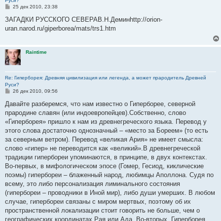
Руси?
С
25 дек 2010, 23:38
о
о
ЗАГАДКИ РУССКОГО СЕВЕРАВ.Н.Деминhttp://orion-
б
uran.narod.ru/giperborea/mats/trs1.htm
щ
е
н
и
Raintime
е
Re: Гиперборея: Древняя цивилизация или легенда, а может прародитель Древней
Руси?
С
26 дек 2010, 09:56
о
о
Давайте разберемся, что нам известно о Гиперборее, северной
б
прародине славян (или индоевропейцев).Собственно, слово
щ
е
«Гиперборея» пришло к нам из древнегреческого языка. Перевод у
н
этого слова достаточно однозначный – «место за Бореем» (то есть
и
е
за северным ветром). Перевод «великая Ария» не имеет смысла:
слово «гипер» не переводится как «великий».В древнегреческой
традиции гипербореи упоминаются, в принципе, в двух контекстах.
Во-первых, в мифологическом эпосе (Гомер, Гесиод, киклические
поэмы) гипербореи – блаженный народ, любимцы Аполлона. Судя по
всему, это либо персонализация лиминального состояния
(гипербореи – проводники в Иной мир), либо души умерших. В любом
случае, гипербореи связаны с миром мертвых, поэтому об их
пространственной локализации стоит говорить не больше, чем о
географических координатах Рая или Ада. Во-вторых, Гиперборея