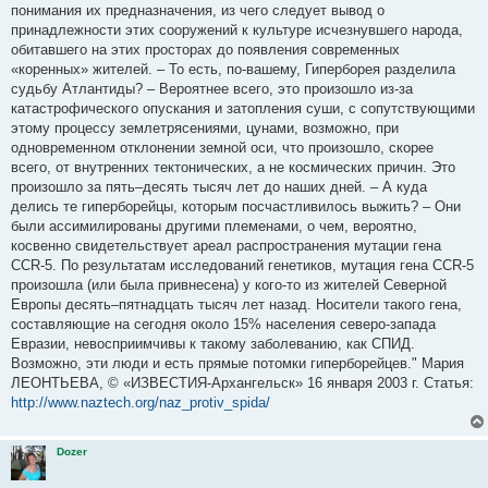
понимания их предназначения, из чего следует вывод о
принадлежности этих сооружений к культуре исчезнувшего народа,
обитавшего на этих просторах до появления современных
«коренных» жителей. – То есть, по-вашему, Гиперборея разделила
судьбу Атлантиды? – Вероятнее всего, это произошло из-за
катастрофического опускания и затопления суши, с сопутствующими
этому процессу землетрясениями, цунами, возможно, при
одновременном отклонении земной оси, что произошло, скорее
всего, от внутренних тектонических, а не космических причин. Это
произошло за пять–десять тысяч лет до наших дней. – А куда
делись те гиперборейцы, которым посчастливилось выжить? – Они
были ассимилированы другими племенами, о чем, вероятно,
косвенно свидетельствует ареал распространения мутации гена
CCR-5. По результатам исследований генетиков, мутация гена CCR-5
произошла (или была привнесена) у кого-то из жителей Северной
Европы десять–пятнадцать тысяч лет назад. Носители такого гена,
составляющие на сегодня около 15% населения северо-запада
Евразии, невосприимчивы к такому заболеванию, как СПИД.
Возможно, эти люди и есть прямые потомки гиперборейцев." Мария
ЛЕОНТЬЕВА, © «ИЗВЕСТИЯ-Архангельск» 16 января 2003 г. Статья:
http://www.naztech.org/naz_protiv_spida/
Dozer