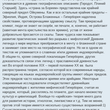
упоминается в древних географических описаниях (Геродот, Плиний
Старший). Здесь «страна за Бореем» представлена как крайний
северный предел Ойкумены. Как и все остальные крайние пределы –
Эфиопия, Индия, Острова Блаженных – Гиперборея наделена
свойствами, противоречащими здравому смыслу. Там прекрасный
климат, люди не знают ни скорби, ни печали, и, конечно, не работают
(заветная мечта крестьянства всех времен), устав от жизни
добровольно бросаются со скалы. Такие чудеса нам показывает
развитие практических знаний без разрыва с мифологией! Древняя
легенда о мире мертвых преображается в мечту о блаженной стране
и занимает свое место на географической карте. Но ни в одном из
текстов не упоминается о славянах и/или древних индоевропейцах.
В общем-то, кроме северной локализации Гипербореи, других
доказательств связи этих легенд с праславянской древностью
нет.Во второй половине XIX – первой половине XX вв. была
распространена теория, согласно которой все современные народы,
говорящие на языках индоевропейской группы имеют общих предков.
Этих предков часто называли ариями или арийцами. Некоторые
современные исследователи отождествляют древнейших
индоевропейцев с жителями мифической Гипербореи, считая их
народом, который, расселяясь по планете, дал начало множеству
культур и цивилизаций. Вообще-то «арийская» теория много дала
для развития истории, этнологии, лингвистики и т.д. Тем не менее,
против этой теории имеется несколько существенных возражений:1)
Существование достаточно крупного народа с единым языком и