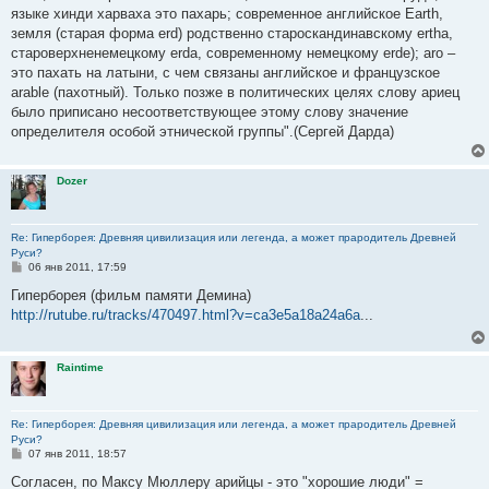
языке хинди харваха это пахарь; современное английское Earth,
земля (старая форма erd) родственно староскандинавскому ertha,
староверхненемецкому erda, современному немецкому erde); aro –
это пахать на латыни, с чем связаны английское и французское
arable (пахотный). Только позже в политических целях слову ариец
было приписано несоответствующее этому слову значение
определителя особой этнической группы".(Сергей Дарда)
Dozer
Re: Гиперборея: Древняя цивилизация или легенда, а может прародитель Древней
Руси?
С
06 янв 2011, 17:59
о
о
Гиперборея (фильм памяти Демина)
б
http://rutube.ru/tracks/470497.html?v=ca3e5a18a24a6a
...
щ
е
н
и
Raintime
е
Re: Гиперборея: Древняя цивилизация или легенда, а может прародитель Древней
Руси?
С
07 янв 2011, 18:57
о
о
Согласен, по Максу Мюллеру арийцы - это "хорошие люди" =