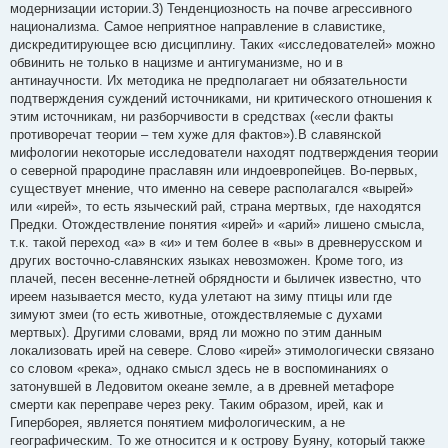
модернизации истории.3) Тенденциозность на почве агрессивного
национализма. Самое неприятное направление в славистике,
дискредитирующее всю дисциплину. Таких «исследователей» можно
обвинить не только в нацизме и антигуманизме, но и в
антинаучности. Их методика не предполагает ни обязательности
подтверждения суждений источниками, ни критического отношения к
этим источникам, ни разборчивости в средствах («если факты
противоречат теории – тем хуже для фактов»).В славянской
мифологии некоторые исследователи находят подтверждения теории
о северной прародине праславян или индоевропейцев. Во-первых,
существует мнение, что именно на севере располагался «вырей»
или «ирей», то есть языческий рай, страна мертвых, где находятся
Предки. Отождествление понятия «ирей» и «арий» лишено смысла,
т.к. такой переход «а» в «и» и тем более в «вы» в древнерусском и
других восточно-славянских языках невозможен. Кроме того, из
плачей, песен весенне-летней обрядности и быличек известно, что
иреем называется место, куда улетают на зиму птицы или где
зимуют змеи (то есть животные, отождествляемые с духами
мертвых). Другими словами, вряд ли можно по этим данным
локализовать ирей на севере. Слово «ирей» этимологически связано
со словом «река», однако смысл здесь не в воспоминаниях о
затонувшей в Ледовитом океане земле, а в древней метафоре
смерти как переправе через реку. Таким образом, ирей, как и
Гиперборея, является понятием мифологическим, а не
географическим. То же относится и к острову Буяну, который также