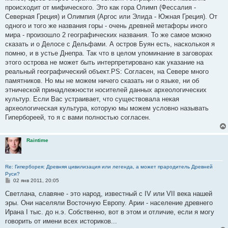
е
происходит от мифического. Это как гора Олимп (Фессалия -
н
Северная Греция) и Олимпия (Аргос или Элида - Южная Греция). От
и
е
одного и того же названия горы - очень древней метафоры иного
мира - произошло 2 географических названия. То же самое можно
сказать и о Делосе с Дельфами. А остров Буян есть, насколькоя я
помню, и в устье Днепра. Так что в целом упоминание в заговорах
этого острова не может быть интерпретировано как указание на
реальный географический объект.PS: Согласен, на Севере много
памятников. Но мы не можем ничего сказать ни о языке, ни об
этнической принадлежности носителей данных археологических
культур. Если Вас устраивает, что существовала некая
археологическая культура, которую мы можем условно называть
Гипербореей, то я с вами полностью согласен.
Raintime
Re: Гиперборея: Древняя цивилизация или легенда, а может прародитель Древней
Руси?
С
02 янв 2011, 20:05
о
о
Светлана, славяне - это народ, известный с IV или VII века нашей
б
эры. Они населяли Восточную Европу. Арии - население древнего
щ
е
Ирана I тыс. до н.э. Собственно, вот в этом и отличие, если я могу
н
говорить от имени всех историков...
и