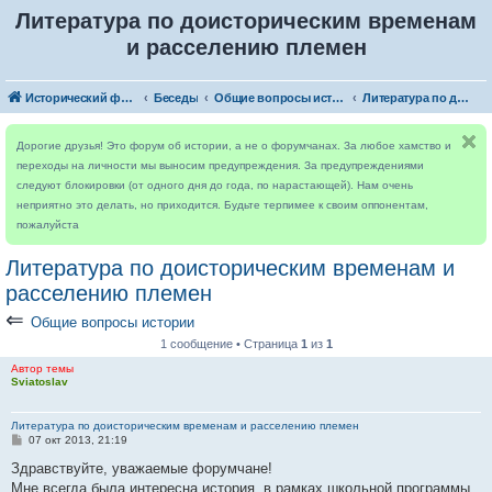
Литература по доисторическим временам
и расселению племен
Исторический форум
Беседы
Общие вопросы истории
Литература по доисторическим временам и расселению племен
Дорогие друзья! Это форум об истории, а не о форумчанах. За любое хамство и
переходы на личности мы выносим предупреждения. За предупреждениями
следуют блокировки (от одного дня до года, по нарастающей). Нам очень
неприятно это делать, но приходится. Будьте терпимее к своим оппонентам,
пожалуйста
Литература по доисторическим временам и
расселению племен
⇐
Общие вопросы истории
1 сообщение • Страница
1
из
1
Автор темы
Sviatoslav
Литература по доисторическим временам и расселению племен
С
07 окт 2013, 21:19
о
о
Здравствуйте, уважаемые форумчане!
б
Мне всегда была интересна история, в рамках школьной программы
щ