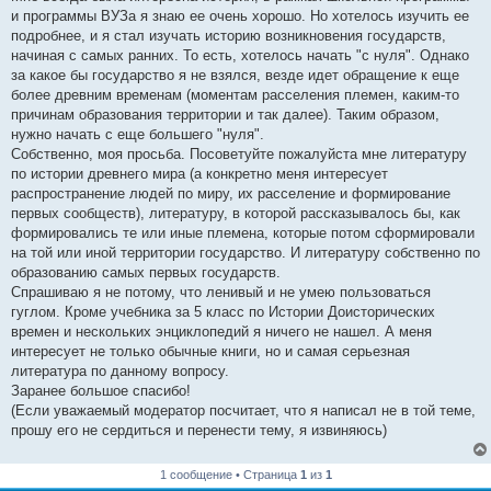
е
и программы ВУЗа я знаю ее очень хорошо. Но хотелось изучить ее
н
подробнее, и я стал изучать историю возникновения государств,
и
е
начиная с самых ранних. То есть, хотелось начать "с нуля". Однако
за какое бы государство я не взялся, везде идет обращение к еще
более древним временам (моментам расселения племен, каким-то
причинам образования территории и так далее). Таким образом,
нужно начать с еще большего "нуля".
Собственно, моя просьба. Посоветуйте пожалуйста мне литературу
по истории древнего мира (а конкретно меня интересует
распространение людей по миру, их расселение и формирование
первых сообществ), литературу, в которой рассказывалось бы, как
формировались те или иные племена, которые потом сформировали
на той или иной территории государство. И литературу собственно по
образованию самых первых государств.
Спрашиваю я не потому, что ленивый и не умею пользоваться
гуглом. Кроме учебника за 5 класс по Истории Доисторических
времен и нескольких энциклопедий я ничего не нашел. А меня
интересует не только обычные книги, но и самая серьезная
литература по данному вопросу.
Заранее большое спасибо!
(Если уважаемый модератор посчитает, что я написал не в той теме,
прошу его не сердиться и перенести тему, я извиняюсь)
1 сообщение • Страница
1
из
1