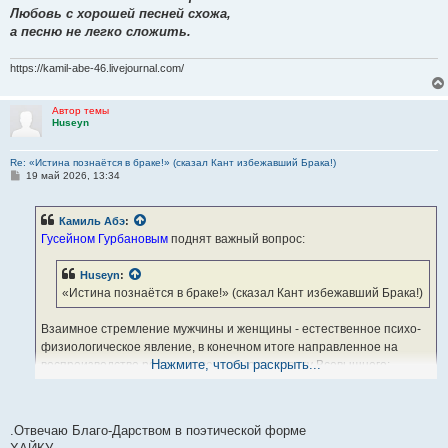
Любовь с хорошей песней схожа,
а песню не легко сложить.
https://kamil-abe-46.livejournal.com/
Автор темы
Huseyn
Re: «Истина познаётся в браке!» (сказал Кант избежавший Брака!)
С
19 май 2026, 13:34
о
о
б
Камиль Абэ
:
щ
е
Гусейном Гурбановым
поднят важный вопрос:
н
и
е
Huseyn
:
«Истина познаётся в браке!» (сказал Кант избежавший Брака!)
Взаимное стремление мужчины и женщины - естественное психо-
физиологическое явление, в конечном итоге направленное на
Нажмите, чтобы раскрыть...
воспроизводство рода человеческого по завету Всевышнего:
«плодитесь и размножайтесь»... А вот официальное оформление
этого союза несёт порой и самые неожиданные последствия...Ведь
говорят, что брак напоминает русскую рулетку... Уже в процессе
.Отвечаю Благо-Дарством в поэтической форме
свадебного торжества звучат возгласы : «Горько !», как