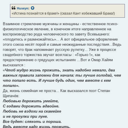
б
щ
е
Huseyn
:
н
«Истина познаётся в браке!» (сказал Кант избежавший Брака!)
и
е
Взаимное стремление мужчины и женщины - естественное психо-
физиологическое явление, в конечном итоге направленное на
воспроизводство рода человеческого по завету Всевышнего:
«плодитесь и размножайтесь»... А вот официальное оформление
этого союза несёт порой и самые неожиданные последствия...Ведь
говорят, что брак напоминает русскую рулетку... Уже в процессе
свадебного торжества звучат возгласы : «Горько !», как
предостережение о грядущих испытаниях ...Вот и Омар Хайям
высказался :
«
Чтоб мудро жизнь прожить, знать надобно немало, два
важных правила запомни для начала: ты лучше голодай, чем
что попало есть. И лучше будь один, чем вместе с кем
попало».
Да, жизнь семейная не проста... Как высказался поэт Степан
Щипачёв:
Любовью дорожить умейте,
С годами дорожить вдвойне.
Любовь не вздохи на скамейке
и не прогулки при луне.
Все будет: слякоть и пороша.
Ведь вместе надо жизнь прожить.