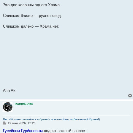
Это две колонны одного Храма.
Слишком близко — рухнет свод.
Слишком далеко — Храма нет.
Alın Ak.
Камиль Абэ
Re: «Истина познаётся в браке!» (сказал Кант избежавший Брака!)
С
19 май 2026, 12:25
о
о
Гусейном Гурбановым
поднят важный вопрос: