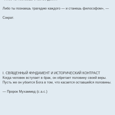
е
н
Либо ты познаешь трагедию каждого — и станешь философом», —
и
е
Сократ.
I. СВЯЩЕННЫЙ ФУНДАМЕНТ И ИСТОРИЧЕСКИЙ КОНТРАСТ
Когда человек вступает в брак, он обретает половину своей веры.
Пусть же он убоится Бога в том, что касается оставшейся половины.
— Пророк Мухаммед (с.а.с.)