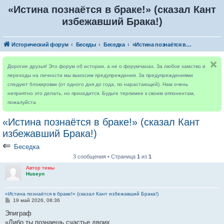
«Истина познаётся в браке!» (сказал Кант
избежавший Брака!)
Исторический форум
Беседы
Беседка
«Истина познаётся в браке!» (сказал Кант избежавший Брака!)
Дорогие друзья! Это форум об истории, а не о форумчанах. За любое хамство и
переходы на личности мы выносим предупреждения. За предупреждениями
следуют блокировки (от одного дня до года, по нарастающей). Нам очень
неприятно это делать, но приходится. Будьте терпимее к своим оппонентам,
пожалуйста
«Истина познаётся в браке!» (сказал Кант
избежавший Брака!)
⇐
Беседка
3 сообщения • Страница
1
из
1
Автор темы
Huseyn
«Истина познаётся в браке!» (сказал Кант избежавший Брака!)
С
19 май 2026, 08:36
о
о
Эпиграф
б
«Либо ты познаешь счастье двоих.
щ