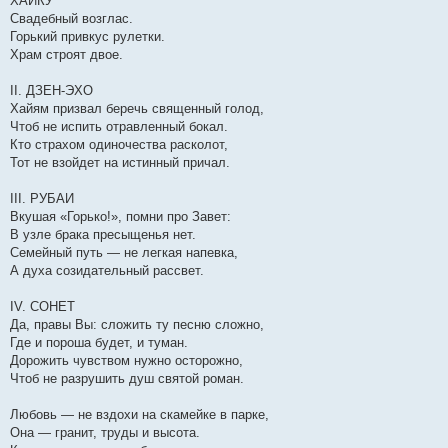
ХАЙКУ
предостережение о грядущих испытаниях ...Вот и Омар Хайям
Свадебный возглас.
высказался :
Горький привкус рулетки.
«
Чтоб мудро жизнь прожить, знать надобно немало, два
Храм строят двое.
важных правила запомни для начала: ты лучше голодай, чем
что попало есть. И лучше будь один, чем вместе с кем
II. ДЗЕН-ЭХО
попало».
Хайям призвал беречь священный голод,
Да, жизнь семейная не проста... Как высказался поэт Степан
Чтоб не испить отравленный бокал.
Щипачёв:
Кто страхом одиночества расколот,
Любовью дорожить умейте,
Тот не взойдет на истинный причал.
С годами дорожить вдвойне.
Любовь не вздохи на скамейке
III. РУБАИ
и не прогулки при луне.
Вкушая «Горько!», помни про Завет:
Все будет: слякоть и пороша.
В узле брака пресыщенья нет.
Ведь вместе надо жизнь прожить.
Семейный путь — не легкая напевка,
Любовь с хорошей песней схожа,
А духа созидательный рассвет.
а песню не легко сложить.
IV. СОНЕТ
Да, правы Вы: сложить ту песню сложно,
Где и пороша будет, и туман.
Дорожить чувством нужно осторожно,
Чтоб не разрушить душ святой роман.
Любовь — не вздохи на скамейке в парке,
Она — гранит, труды и высота.