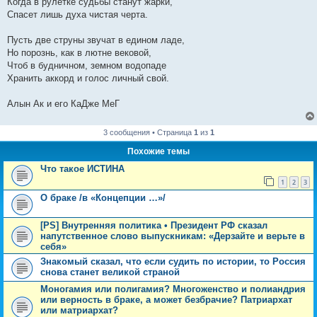
Когда в рулетке судьбы станут жарки,
Спасет лишь духа чистая черта.
Пусть две струны звучат в едином ладе,
Но порознь, как в лютне вековой,
Чтоб в будничном, земном водопаде
Хранить аккорд и голос личный свой.
Алын Ак и его КаДже МеГ
3 сообщения • Страница
1
из
1
Похожие темы
Что такое ИСТИНА
1
2
3
О браке /в «Концепции …»/
[PS] Внутренняя политика • Президент РФ сказал
напутственное слово выпускникам: «Дерзайте и верьте в
себя»
Знакомый сказал, что если судить по истории, то Россия
снова станет великой страной
Моногамия или полигамия? Многоженство и полиандрия
или верность в браке, а может безбрачие? Патриархат
или матриархат?