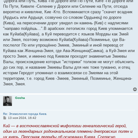
-Дорога или Путь, Кива -По Дороге или По Пути, Киге -По Дороге или
По Пути, Кивиле -Селение у Дороги или Селение на Пути, отсюда
вероятно и киевляне, Кие -Кто. Вспоминается сразу "скачет всадник
(Ардысь или Ардыця, созвучно со словом Ордынец) по дороге
(Кива), на пересечении дорог увидел он камень (Кив) с надписями
"направо пойдёшь...".В арабских летописях город Киев упоминается
как Куйаба(Куйава), а Куй переводится с языков Мордвы как Змей
или Змея, поэтому возможно Куйаба(Куйава)-Позмеинье, где Ва-
послелог По или упрощённо Змеев, Змеиный и иной перевод от
Куйава как Женщина-Змея, где Ава-Женщина(Самка), а Куй-Змея или
просто Змея, и именно под Киевом проходят знаменитые Змиевы
Валы, происхождение которых "историки" толком не могут объяснить
до сих пор, и название Змиевы Валы для них тоже туманно, и отец
истории Геродот упоминал о взаимосвязи со Змеями на этой
территории, т.е. город Киев -Змеев, Змеиный, Позмеинье, Женщина-
Змея, Змея.
Gosha
Re: Этимология города Киев.
С
13 ноя 2024, 16:42
о
о
Кий — в восточнославянской мифологии генеалогический герой,
б
один из легендарных родоначальников племени днепровских полян и
щ
е
их князь. Персонаж легенды об основании Киева. Согласно