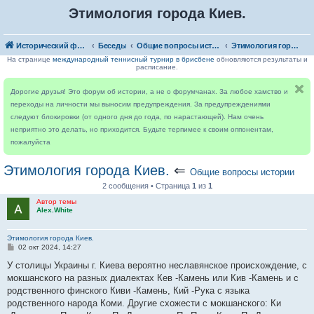
Этимология города Киев.
Исторический форум
Беседы
Общие вопросы истории
Этимология города Киев.
На странице
международный теннисный турнир в брисбене
обновляются результаты и
расписание.
Дорогие друзья! Это форум об истории, а не о форумчанах. За любое хамство и
переходы на личности мы выносим предупреждения. За предупреждениями
следуют блокировки (от одного дня до года, по нарастающей). Нам очень
неприятно это делать, но приходится. Будьте терпимее к своим оппонентам,
пожалуйста
Этимология города Киев.
⇐
Общие вопросы истории
2 сообщения • Страница
1
из
1
Автор темы
Alex.White
Этимология города Киев.
С
02 окт 2024, 14:27
о
о
У столицы Украины г. Киева вероятно неславянское происхождение, с
б
мокшанского на разных диалектах Кев -Камень или Кив -Камень и с
щ
е
родственного финского Киви -Камень, Кий -Рука с языка
н
родственного народа Коми. Другие схожести с мокшанского: Ки
и
е