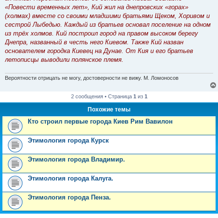
н
«Повести временных лет», Кий жил на днепровских «горах»
и
е
(холмах) вместе со своими младшими братьями Щеком, Хоривом и
сестрой Лыбедью. Каждый из братьев основал поселение на одном
из трёх холмов. Кий построил город на правом высоком берегу
Днепра, названный в честь него Киевом. Также Кий назван
основателем городка Киевец на Дунае. От Кия и его братьев
летописцы выводили полянское племя.
Вероятности отрицать не могу, достоверности не вижу. М. Ломоносов
2 сообщения • Страница
1
из
1
Похожие темы
Кто строил первые города Киев Рим Вавилон
Этимология города Курск
Этимология города Владимир.
Этимология города Калуга.
Этимология города Пенза.