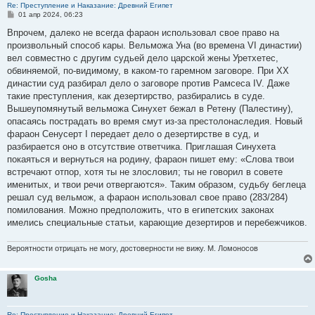
Re: Преступление и Наказание: Древний Египет
С
01 апр 2024, 06:23
о
о
Впрочем, далеко не всегда фараон использовал свое право на
б
произвольный способ кары. Вельможа Уна (во времена VI династии)
щ
е
вел совместно с другим судьей дело царской жены Уретхетес,
н
обвиняемой, по-видимому, в каком-то гаремном заговоре. При XX
и
е
династии суд разбирал дело о заговоре против Рамсеса IV. Даже
такие преступления, как дезертирство, разбирались в суде.
Вышеупомянутый вельможа Синухет бежал в Ретену (Палестину),
опасаясь пострадать во время смут из-за престолонаследия. Новый
фараон Сенусерт I передает дело о дезертирстве в суд, и
разбирается оно в отсутствие ответчика. Приглашая Синухета
покаяться и вернуться на родину, фараон пишет ему: «Слова твои
встречают отпор, хотя ты не злословил; ты не говорил в совете
именитых, и твои речи отвергаются». Таким образом, судьбу беглеца
решал суд вельмож, а фараон использовал свое право (283/284)
помилования. Можно предположить, что в египетских законах
имелись специальные статьи, карающие дезертиров и перебежчиков.
Вероятности отрицать не могу, достоверности не вижу. М. Ломоносов
Gosha
Re: Преступление и Наказание: Древний Египет