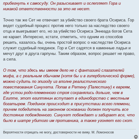
прибегнуть к самосуду. Он разыскивает и ослепляет Гора и
никакой ответственности за это не несет.
Точно так же Сет не отвечает за убийство своего брата Осириса. Гор
ведет судебный процесс против него только за наследство своего
отца и выигрывает его, но за убийство Осириса Эннеада богов Сета
не карает. Интересно, кстати, отметить, что одним из способов
решить, казалось бы, очень простой вопрос о наследстве Осириса
служит судебный поединок. Гор и Сет садятся в каменные ладьи и
мечут друг в друга гарпуны. Таким образом, вопрос решает не право,
а сила.
О том, что здесь мы имеем дело не с фантазией слагателей
мифа, а с реальным обычаем (хотя бы и в гиперболической форме),
можно судить по эпизоду из вполне реалистического
повествования Синухета. Попав в Ретену (Палестину) к евреям,
где устои родо-племенного строя сохранялись дольше, чем в
Египте, этот египтянин вступает в единоборство с местным
богатырем. Поединок происходит в присутствии всего племени,
причем победитель на законном основании должен получить все
достояние побежденного. Синухет побеждает и забирает все, что
было в шатре убитого им противника, а также угоняет его скот.
Вероятности отрицать не могу, достоверности не вижу. М. Ломоносов