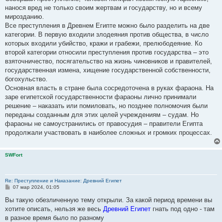
нанося вред не только своим жертвам и государству, но и всему
мирозданию.
Все преступления в Древнем Египте можно было разделить на две
категории. В первую входили злодеяния против общества, в число
которых входили убийство, кражи и грабежи, прелюбодеяние. Ко
второй категории относили преступления против государства – это
взяточничество, посягательство на жизнь чиновников и правителей,
государственная измена, хищение государственной собственности,
богохульство.
Основная власть в стране была сосредоточена в руках фараона. На
заре египетской государственности фараоны лично принимали
решение – наказать или помиловать, но позднее полномочия были
переданы созданным для этих целей учреждениям – судам. Но
фараоны не самоустранились от правосудия – правители Египта
продолжали участвовать в наиболее сложных и громких процессах.
SWFort
Re: Преступление и Наказание: Древний Египет
С
07 мар 2024, 01:05
о
о
Вы такую обезличенную тему открыли. За какой период времени вы
б
хотите описать, нельзя же весь
Древний Египет
гнать под одно - там
щ
е
в разное время было по разному