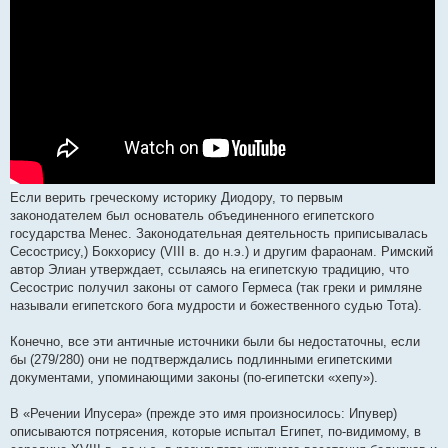
Если верить греческому историку Диодору, то первым
законодателем был основатель объединенного египетского
государства Менес. Законодательная деятельность приписывалась
Сесострису,) Бокхорису (VIII в. до н.э.) и другим фараонам. Римский
автор Элиан утверждает, ссылаясь на египетскую традицию, что
Сесострис получил законы от самого Гермеса (так греки и римляне
называли египетского бога мудрости и божественного судью Тота).
Конечно, все эти античные источники были бы недостаточны, если
бы (279/280) они не подтверждались подлинными египетскими
документами, упоминающими законы (по-египетски «хепу»).
В «Речении Ипусера» (прежде это имя произносилось: Ипувер)
описываются потрясения, которые испытал Египет, по-видимому, в