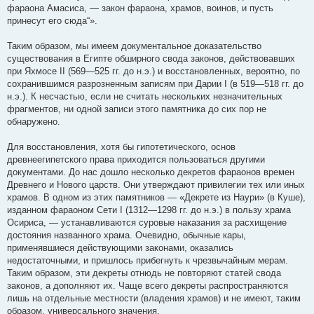
фараона Амасиса, — закон фараона, храмов, воинов, и пусть
принесут его сюда“».
Таким образом, мы имеем документальное доказательство
существования в Египте обширного свода законов, действовавших
при Яхмосе II (569—525 гг. до н.э.) и восстановленных, вероятно, по
сохранившимся разрозненным записям при Дарии I (в 519—518 гг. до
н.э.). К несчастью, если не считать нескольких незначительных
фрагментов, ни одной записи этого памятника до сих пор не
обнаружено.
Для восстановления, хотя бы гипотетического, основ
древнеегипетского права приходится пользоваться другими
документами. До нас дошло несколько декретов фараонов времен
Древнего и Нового царств. Они утверждают привилегии тех или иных
храмов. В одном из этих памятников — «Декрете из Наури» (в Куше),
изданном фараоном Сети I (1312—1298 гг. до н.э.) в пользу храма
Осириса, — устанавливаются суровые наказания за расхищение
достояния названного храма. Очевидно, обычные кары,
применявшиеся действующими законами, оказались
недостаточными, и пришлось прибегнуть к чрезвычайным мерам.
Таким образом, эти декреты отнюдь не повторяют статей свода
законов, а дополняют их. Чаще всего декреты распространяются
лишь на отдельные местности (владения храмов) и не имеют, таким
образом, универсального значения.