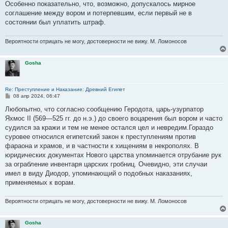
е
Особенно показательно, что, возможно, допускалось мирное
соглашение между вором и потерпевшим, если первый не в
состоянии был уплатить штраф.
Вероятности отрицать не могу, достоверности не вижу. М. Ломоносов
Gosha
Re: Преступление и Наказание: Древний Египет
С
08 апр 2024, 06:47
о
о
Любопытно, что согласно сообщению Геродота, царь-узурпатор
б
Яхмос II (569—525 гг. до н.э.) до своего воцарения был вором и часто
щ
е
судился за кражи и тем не менее остался цел и невредим.Гораздо
н
суровее относился египетский закон к преступлениям против
и
е
фараона и храмов, и в частности к хищениям в некрополях. В
юридических документах Нового царства упоминается отрубание рук
за ограбление инвентаря царских гробниц. Очевидно, эти случаи
имел в виду Диодор, упоминающий о подобных наказаниях,
применяемых к ворам.
Вероятности отрицать не могу, достоверности не вижу. М. Ломоносов
Gosha