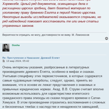
Хоремхебе. Целый ряд документов, освещающих дела о
расхищении царских гробниц, дает богатый материал по
уголовному праву древнего Египта в период Нового царства.
Некоторые выводы исследователей оказываются спорными, но
ряд наблюдений помогает восстановить те или иные статьи
утраченных законов.
Вероятности отрицать не могу, достоверности не вижу. М. Ломоносов
Gosha
Re: Преступление и Наказание: Древний Египет
С
13 мар 2024, 05:42
о
о
Очень интересны указания, разбросанные в литературных
б
произведениях древнего Египта, особенно в мифах и сказках.
щ
е
Учитывая специфику этих первоисточников, в которых содержатся
н
самые чудовищные гиперболы, следует, однако, принять во
и
е
внимание, что в основе их лежат представления о знакомых и
привычных юридических нормах. Акад. В.В. Струве считает вполне
возможным использовать для характеристики египетского
гражданского права эпизоды из сказки позднего времени о Сатни-
Хемуасе. В этом произведении отразились воспоминания о сложных
и бесконечных тяжбах о наследстве и ненадежности завещаний,