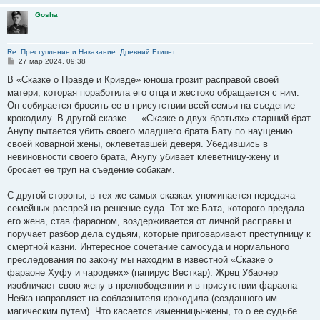
Gosha
Re: Преступление и Наказание: Древний Египет
С
27 мар 2024, 09:38
о
о
В «Сказке о Правде и Кривде» юноша грозит расправой своей
б
матери, которая поработила его отца и жестоко обращается с ним.
щ
е
Он собирается бросить ее в присутствии всей семьи на съедение
н
крокодилу. В другой сказке — «Сказке о двух братьях» старший брат
и
е
Анупу пытается убить своего младшего брата Бату по наущению
своей коварной жены, оклеветавшей деверя. Убедившись в
невиновности своего брата, Анупу убивает клеветницу-жену и
бросает ее труп на съедение собакам.
С другой стороны, в тех же самых сказках упоминается передача
семейных распрей на решение суда. Тот же Бата, которого предала
его жена, став фараоном, воздерживается от личной расправы и
поручает разбор дела судьям, которые приговаривают преступницу к
смертной казни. Интересное сочетание самосуда и нормального
преследования по закону мы находим в известной «Сказке о
фараоне Хуфу и чародеях» (папирус Весткар). Жрец Убаонер
изобличает свою жену в прелюбодеянии и в присутствии фараона
Небка направляет на соблазнителя крокодила (созданного им
магическим путем). Что касается изменницы-жены, то о ее судьбе