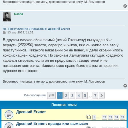
Вероятности отрицать не могу, достоверности не вижу. М. Ломоносов
Gosha
Re: Преступление и Наказание: Древний Египет
С
13 апр 2024, 11:32
о
о
В другом случае обвиняемый (некий Яхепмену) вынужден был
б
вернуть (255/256) золото, серебро и быков, ибо он купил все это у
щ
е
преступников. Никакого наказании он не понес, и дело ограничилось
н
конфискацией краденого. По законам Хаммурапи скупщик краденого
и
е
карался смертью, если он не представлял свидетелей и не
показывал контракта. Вавилонское право было в этом отношении
суровее египетского.
Вероятности отрицать не могу, достоверности не вижу. М. Ломоносов
Страница
1
из
7
1
2
3
4
5
7
След.
154 сообщения
…
Похожие темы
Древний Египет
1
22
23
24
25
…
Древний Египет: правда или вымысел