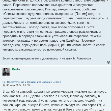
середине XVIII в. до н.э. в результате крупного восстания бедняков и
рабов. Перечисляя насильственные действия и разрушения,
совершенные повстанцами, Ипусер, между прочим, сообщает:
«Свитки законов судебной палаты выброшены. [По ним] ходят на
перекрестках. Бедные люди сламывают [с них] печати на улицах». В
дальнейшем эти погибшие списки законов были, конечно,
восстановлены. Гораздо позже, уже после покорения Египта
персами, египетским чиновникам пришлось снова разыскивать и
приводить в порядок старинные установления фараонов, тексты
которых пострадали во время нашествия Камбиза. Преемник
последнего, персидский царь Дарий I, решил использовать в своих
интересах законодательство покоренной страны.
Вероятности отрицать не могу, достоверности не вижу. М. Ломоносов
Gosha
Re: Преступление и Наказание: Древний Египет
С
08 мар 2024, 06:53
о
о
В одной из записей, сделанных демотическим письмом на папирусе,
б
сообщается: «Он (Дарий I) послал в Египет, к своему сатрапу, в
щ
е
четвертый год, говоря: „Пусть пришлют мне знающих людей... из
н
воинов, жрецов, писцов Египта, которые выйдут из него зараз (?), и
и
е
пусть они запишут закон Египта, который был вплоть до 44-го года