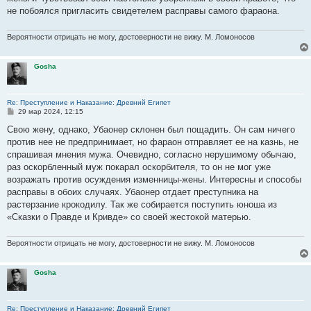
не побоялся пригласить свидетелем расправы самого фараона.
Вероятности отрицать не могу, достоверности не вижу. М. Ломоносов
Gosha
Re: Преступление и Наказание: Древний Египет
С
29 мар 2024, 12:15
о
о
Свою жену, однако, Убаонер склонен был пощадить. Он сам ничего
б
против нее не предпринимает, но фараон отправляет ее на казнь, не
щ
е
спрашивая мнения мужа. Очевидно, согласно нерушимому обычаю,
н
раз оскорбленный муж покарал оскорбителя, то он не мог уже
и
е
возражать против осуждения изменницы-жены. Интересны и способы
расправы в обоих случаях. Убаонер отдает преступника на
растерзание крокодилу. Так же собирается поступить юноша из
«Сказки о Правде и Кривде» со своей жестокой матерью.
Вероятности отрицать не могу, достоверности не вижу. М. Ломоносов
Gosha
Re: Преступление и Наказание: Древний Египет