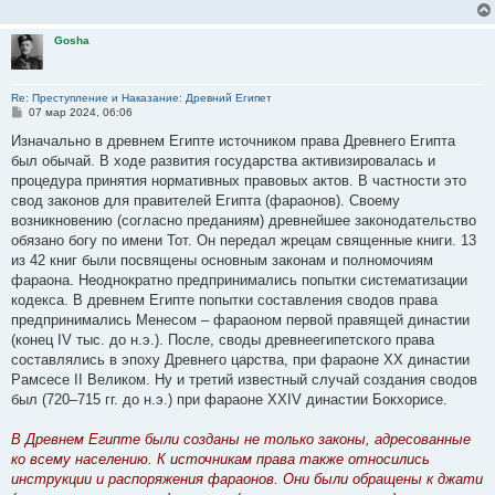
н
и
е
Gosha
Re: Преступление и Наказание: Древний Египет
С
07 мар 2024, 06:06
о
о
Изначально в древнем Египте источником права Древнего Египта
б
был обычай. В ходе развития государства активизировалась и
щ
е
процедура принятия нормативных правовых актов. В частности это
н
свод законов для правителей Египта (фараонов). Своему
и
е
возникновению (согласно преданиям) древнейшее законодательство
обязано богу по имени Тот. Он передал жрецам священные книги. 13
из 42 книг были посвящены основным законам и полномочиям
фараона. Неоднократно предпринимались попытки систематизации
кодекса. В древнем Египте попытки составления сводов права
предпринимались Менесом – фараоном первой правящей династии
(конец IV тыс. до н.э.). После, своды древнеегипетского права
составлялись в эпоху Древнего царства, при фараоне XX династии
Рамсесе II Великом. Ну и третий известный случай создания сводов
был (720–715 гг. до н.э.) при фараоне XXIV династии Бокхорисе.
В Древнем Египте были созданы не только законы, адресованные
ко всему населению. К источникам права также относились
инструкции и распоряжения фараонов. Они были обращены к джати