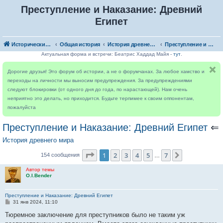
Преступление и Наказание: Древний
Египет
Исторический форум
Общая история
История древнего мира
Преступление и Наказание: Древний Египет
Актуальная форма и встречи: Беатрис Хаддад Майя -
тут
.
Дорогие друзья! Это форум об истории, а не о форумчанах. За любое хамство и
переходы на личности мы выносим предупреждения. За предупреждениями
следуют блокировки (от одного дня до года, по нарастающей). Нам очень
неприятно это делать, но приходится. Будьте терпимее к своим оппонентам,
пожалуйста
Преступление и Наказание: Древний Египет
⇐
История древнего мира
Страница
1
из
7
1
2
3
4
5
7
След.
154 сообщения
…
Автор темы
O.I.Bender
Преступление и Наказание: Древний Египет
С
31 янв 2024, 11:10
о
о
Тюремное заключение для преступников было не таким уж
б