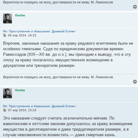
Вероятности отрицать не могу, достоверности не вижу. М. Ломоносов
Gosha
Re: Преступление и Наказание: Древний Египет
С
06 апр 2024, 16:22
о
о
Впрочем, законные наказания за кражу рядового египтянина были не
б
особенно тяжелыми. Судя по юридическим документам времен
щ
е
Рамессидов (XIII—XII вв. до н.э.), мы приходим к выводу, что в эту
н
эпоху за кражу полагалось имущественное возмещение в
и
е
двукратном или трехкратном размере.
Вероятности отрицать не могу, достоверности не вижу. М. Ломоносов
Gosha
Re: Преступление и Наказание: Древний Египет
С
07 апр 2024, 15:24
о
о
Это наказание следует считать исключительно мягким. По
б
вавилонским и хеттским законам допускалось за кражу возмещение
щ
е
имущества в десятикратном и даже тридцатикратном размере, а в
н
случае невозможности возместить — даже смертная казнь.
и