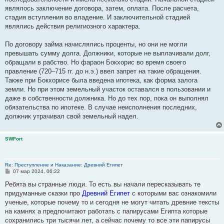
являлось заключение договора, затем, оплата. После расчета,
стадия вступления во владение. И заключительной стадией
являлись действия религиозного характера.
По договору займа начислялись проценты, но они не могли
превышать сумму долга. Должники, которые не выплачивали долг,
обращали в рабство. Но фараон Бокхорис во время своего
правление (720–715 гг. до н.э.) ввел запрет на такие обращения.
Также при Бокхорисе была введена ипотека, как форма залога
земли. Но при этом земельный участок оставался в пользовании и
даже в собственности должника. Но до тех пор, пока он выполнял
обязательства по ипотеке. В случае неисполнения последних,
должник утрачивал свой земельный надел.
SWFort
Re: Преступление и Наказание: Древний Египет
С
07 мар 2024, 06:22
о
о
Ребята вы странные люди. То есть вы начали пересказывать те
б
придуманные сказки про
Древний Египет
с которыми вас ознакомили
щ
е
ученые, которые почему то и сегодня не могут читать древние тексты
н
на камнях а предпочитают работать с папирусами Египта которые
и
е
сохранились три тысячи лет, а сейчас почему то все эти папирусы