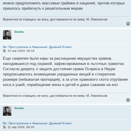
можно предположить массовые грабежи и хищения, против которых
пришлось прибегнуть к решительным мерам.
Вероятности отрицать не могу, достоверности не вижу. М. Ломоносов
Gosha
Re: Преступление и Наказание: Древний Египет
С
10 апр 2024, 06:19
о
о
Еще свирепее были кары за расхищение имущества храмов,
б
находившихся под охраной, зафиксированные в льготных грамотах.
щ
е
Согласно декрету о защите достояния храма Осириса в Наури
н
предписывалось возмещение украденных вещей в стократном
и
е
размере (небывалая пропорция), а за угон храмового скота отрубание
носа и ушей, порабощение жены и детей и даже сажание на кол.
Вероятности отрицать не могу, достоверности не вижу. М. Ломоносов
Gosha
Re: Преступление и Наказание: Древний Египет
С
11 апр 2024, 09:16
о