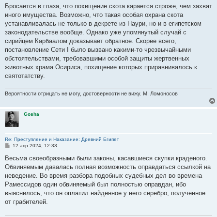
о
Бросается в глаза, что похищение скота карается строже, чем захват
б
иного имущества. Возможно, что такая особая охрана скота
щ
е
устанавливалась не только в декрете из Наури, но и в египетском
н
законодательстве вообще. Однако уже упомянутый случай с
и
е
сирийцем Карбаалом доказывает обратное. Скорее всего,
постановление Сети I было вызвано какими-то чрезвычайными
обстоятельствами, требовавшими особой защиты жертвенных
животных храма Осириса, похищение которых приравнивалось к
святотатству.
Вероятности отрицать не могу, достоверности не вижу. М. Ломоносов
Gosha
Re: Преступление и Наказание: Древний Египет
С
12 апр 2024, 12:33
о
о
Весьма своеобразными были законы, касавшиеся скупки краденого.
б
Обвиняемым давалась полная возможность оправдаться ссылкой на
щ
е
неведение. Во время разбора подобных судебных дел во времена
н
Рамессидов один обвиняемый был полностью оправдан, ибо
и
е
выяснилось, что он оплатил найденное у него серебро, полученное
от грабителей.