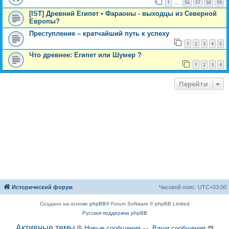
1
56
57
58
59
…
[IST] Древний Египет • Фараоны - выходцы из Северной
Европы?
Преступление – кратчайший путь к успеху
1
2
3
4
5
Что древнее: Египет или Шумер ?
1
2
3
4
Перейти
Исторический форум
Часовой пояс:
UTC+03:00
Создано на основе
phpBB
® Forum Software © phpBB Limited
Русская поддержка phpBB
Активные темы
Ҩ
Новые сообщения
ᨕ
Ваши сообщения
ᎂ