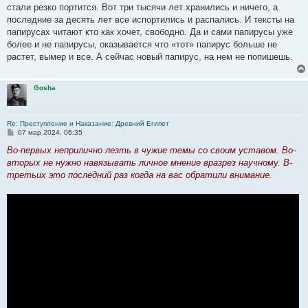
стали резко портится. Вот три тысячи лет хранились и ничего, а
последние за десять лет все испортились и распались. И тексты на
папирусах читают кто как хочет, свободно. Да и сами папирусы уже
более и не папирусы, оказывается что «тот» папирус больше не
растет, вымер и все. А сейчас новый папирус, на нем не попишешь.
Gosha
Re: Преступление и Наказание: Древний Египет
С
07 мар 2024, 06:35
о
о
Во-первых неприлично лезть в чужие темы со своим уставом. Во-
б
вторых не нужно навязывать личное мнение вразрез научному. В-
щ
е
третьих это последний раз когда на вас обратили внимание.
н
и
е