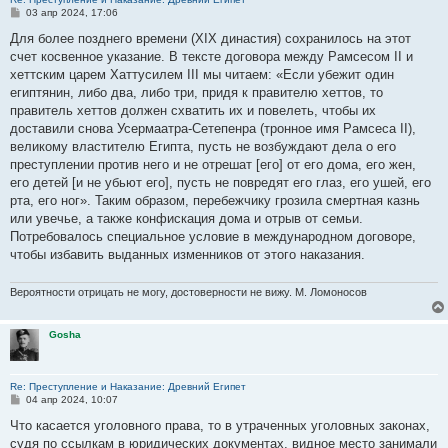
С
03 апр 2024, 17:06
о
о
Для более позднего времени (XIX династия) сохранилось на этот
б
счет косвенное указание. В тексте договора между Рамсесом II и
щ
е
хеттским царем Хаттусилем III мы читаем: «Если убежит один
н
египтянин, либо два, либо три, придя к правителю хеттов, то
и
е
правитель хеттов должен схватить их и повелеть, чтобы их
доставили снова Усермаатра-Сетепенра (тронное имя Рамсеса II),
великому властителю Египта, пусть не возбуждают дела о его
преступлении против него и не отрешат [его] от его дома, его жен,
его детей [и не убьют его], пусть не повредят его глаз, его ушей, его
рта, его ног». Таким образом, перебежчику грозила смертная казнь
или увечье, а также конфискация дома и отрыв от семьи.
Потребовалось специальное условие в международном договоре,
чтобы избавить выданных изменников от этого наказания.
Вероятности отрицать не могу, достоверности не вижу. М. Ломоносов
Gosha
Re: Преступление и Наказание: Древний Египет
С
04 апр 2024, 10:07
о
о
Что касается уголовного права, то в утраченных уголовных законах,
б
судя по ссылкам в юридических документах, видное место занимали
щ