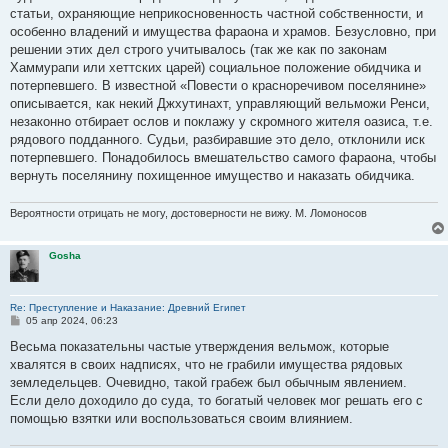
е
статьи, охраняющие неприкосновенность частной собственности, и
н
особенно владений и имущества фараона и храмов. Безусловно, при
и
е
решении этих дел строго учитывалось (так же как по законам
Хаммурапи или хеттских царей) социальное положение обидчика и
потерпевшего. В известной «Повести о красноречивом поселянине»
описывается, как некий Джхутинахт, управляющий вельможи Ренси,
незаконно отбирает ослов и поклажу у скромного жителя оазиса, т.е.
рядового подданного. Судьи, разбиравшие это дело, отклонили иск
потерпевшего. Понадобилось вмешательство самого фараона, чтобы
вернуть поселянину похищенное имущество и наказать обидчика.
Вероятности отрицать не могу, достоверности не вижу. М. Ломоносов
Gosha
Re: Преступление и Наказание: Древний Египет
С
05 апр 2024, 06:23
о
о
Весьма показательны частые утверждения вельмож, которые
б
хвалятся в своих надписях, что не грабили имущества рядовых
щ
е
земледельцев. Очевидно, такой грабеж был обычным явлением.
н
Если дело доходило до суда, то богатый человек мог решать его с
и
е
помощью взятки или воспользоваться своим влиянием.