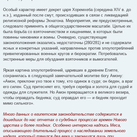
Особый характер имеет декрет царя Хоремхеба (середина XIV в. до
н.э.), изданный после смут, происходивших в связи с ликвидацией
религиозной реформы Эхнатона. Мероприятия, им предусмотренные,
следовало применять в общегосударственном масштабе. Целью их
была борьба со взяточничеством и хищениями, в которых были
повинны чиновники и воины. Очевидно, существующие
законоположения оказались недостаточны (280/281) и не содержали
ясных и конкретных указаний, направленных против злоупотреблений
привилегированных военных кругов и бюрократии. Потребовались
экстренные меры для обуздания взяточников и вымогателей.
Яркая картина злоупотреблений, царивших в древнем Египте,
сохранилась в следующей замечательной молитве богу Амону:
«Амон, преклони ухо твое к тому, кто одинок в суде; он беден, а враг
его силен. Суд притесняет его, требуя серебра и золота для судей и
одежды для служителя. Но Амон превращается в великого везира,
чтобы оправдать бедняка; суд оправдал его — и бедняк проходит
мимо сильного».
Много данных о египетском законодательстве содержится в
дошедших до нас отчетах о судебных процессах времен Нового
царства и более поздних. Особенно интересна надпись Меса,
описывающего длительный процесс о наследовании земельного
надела, который тянулся два века и закончился лишь при