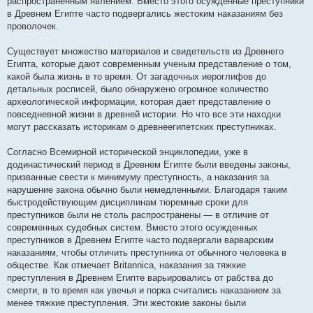
распространенным явлением. Вместо этого осужденные преступники
щ
е
в Древнем Египте часто подвергались жестоким наказаниям без
н
проволочек.
и
е
Существует множество материалов и свидетельств из Древнего
Египта, которые дают современным ученым представление о том,
какой была жизнь в то время. От загадочных иероглифов до
детальных росписей, было обнаружено огромное количество
археологической информации, которая дает представление о
повседневной жизни в древней истории. Но что все эти находки
могут рассказать историкам о древнеегипетских преступниках.
Согласно Всемирной исторической энциклопедии, уже в
додинастический период в Древнем Египте были введены законы,
призванные свести к минимуму преступность, а наказания за
нарушение закона обычно были немедленными. Благодаря таким
быстродействующим дисциплинам тюремные сроки для
преступников были не столь распространены — в отличие от
современных судебных систем. Вместо этого осужденных
преступников в Древнем Египте часто подвергали варварским
наказаниям, чтобы отличить преступника от обычного человека в
обществе. Как отмечает Britannica, наказания за тяжкие
преступления в Древнем Египте варьировались от рабства до
смерти, в то время как увечья и порка считались наказанием за
менее тяжкие преступления. Эти жестокие законы были