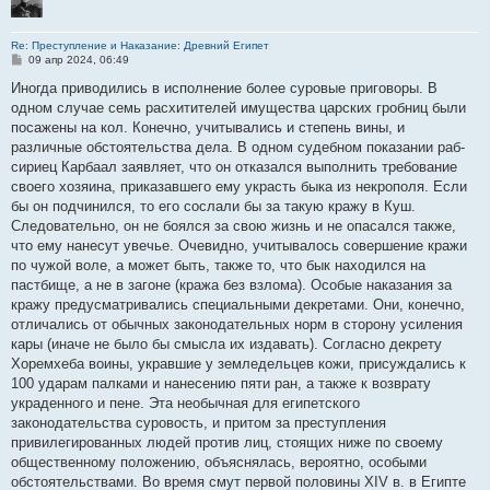
Re: Преступление и Наказание: Древний Египет
С
09 апр 2024, 06:49
о
о
Иногда приводились в исполнение более суровые приговоры. В
б
одном случае семь расхитителей имущества царских гробниц были
щ
е
посажены на кол. Конечно, учитывались и степень вины, и
н
различные обстоятельства дела. В одном судебном показании раб-
и
е
сириец Карбаал заявляет, что он отказался выполнить требование
своего хозяина, приказавшего ему украсть быка из некрополя. Если
бы он подчинился, то его сослали бы за такую кражу в Куш.
Следовательно, он не боялся за свою жизнь и не опасался также,
что ему нанесут увечье. Очевидно, учитывалось совершение кражи
по чужой воле, а может быть, также то, что бык находился на
пастбище, а не в загоне (кража без взлома). Особые наказания за
кражу предусматривались специальными декретами. Они, конечно,
отличались от обычных законодательных норм в сторону усиления
кары (иначе не было бы смысла их издавать). Согласно декрету
Хоремхеба воины, укравшие у земледельцев кожи, присуждались к
100 ударам палками и нанесению пяти ран, а также к возврату
украденного и пене. Эта необычная для египетского
законодательства суровость, и притом за преступления
привилегированных людей против лиц, стоящих ниже по своему
общественному положению, объяснялась, вероятно, особыми
обстоятельствами. Во время смут первой половины XIV в. в Египте