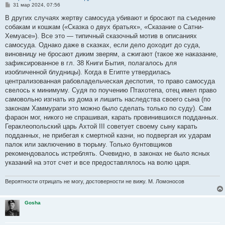
С
31 мар 2024, 07:56
о
о
В других случаях жертву самосуда убивают и бросают па съедение
б
собакам и кошкам («Сказка о двух братьях», «Сказание о Сатни-
щ
е
Хемуасе»). Все это — типичный сказочный мотив в описаниях
н
самосуда. Однако даже в сказках, если дело доходит до суда,
и
е
виновницу не бросают диким зверям, а сжигают (такое же наказание,
зафиксированное в гл. 38 Книги Бытия, полагалось для
изобличенной блудницы). Когда в Египте утвердилась
централизованная рабовладельческая деспотия, то право самосуда
свелось к минимуму. Судя по поучению Птахотепа, отец имел право
самовольно изгнать из дома и лишить наследства своего сына (по
законам Хаммурапи это можно было сделать только по суду). Сам
фараон мог, никого не спрашивая, карать провинившихся подданных.
Гераклеопольский царь Ахтой III советует своему сыну карать
подданных, не прибегая к смертной казни, но подвергая их ударам
палок или заключению в тюрьму. Только бунтовщиков
рекомендовалось истреблять. Очевидно, в законах не было ясных
указаний на этот счет и все предоставлялось на волю царя.
Вероятности отрицать не могу, достоверности не вижу. М. Ломоносов
Gosha