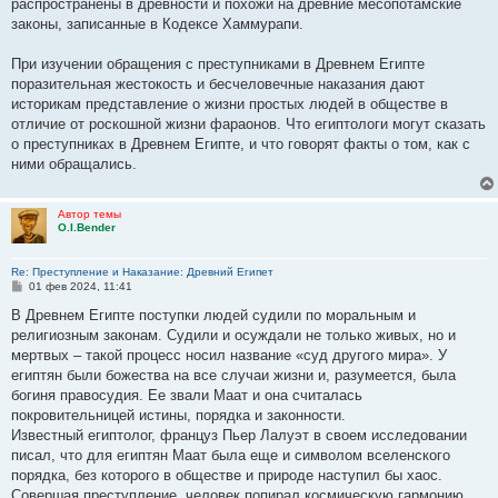
распространены в древности и похожи на древние месопотамские
законы, записанные в Кодексе Хаммурапи.
При изучении обращения с преступниками в Древнем Египте
поразительная жестокость и бесчеловечные наказания дают
историкам представление о жизни простых людей в обществе в
отличие от роскошной жизни фараонов. Что египтологи могут сказать
о преступниках в Древнем Египте, и что говорят факты о том, как с
ними обращались.
Автор темы
O.I.Bender
Re: Преступление и Наказание: Древний Египет
С
01 фев 2024, 11:41
о
о
В Древнем Египте поступки людей судили по моральным и
б
религиозным законам. Судили и осуждали не только живых, но и
щ
е
мертвых – такой процесс носил название «суд другого мира». У
н
египтян были божества на все случаи жизни и, разумеется, была
и
е
богиня правосудия. Ее звали Маат и она считалась
покровительницей истины, порядка и законности.
Известный египтолог, француз Пьер Лалуэт в своем исследовании
писал, что для египтян Маат была еще и символом вселенского
порядка, без которого в обществе и природе наступил бы хаос.
Совершая преступление, человек попирал космическую гармонию,