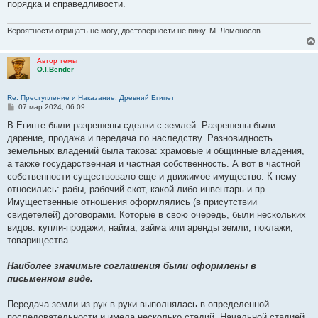
порядка и справедливости.
Вероятности отрицать не могу, достоверности не вижу. М. Ломоносов
Автор темы
O.I.Bender
Re: Преступление и Наказание: Древний Египет
С
07 мар 2024, 06:09
о
о
В Египте были разрешены сделки с землей. Разрешены были
б
дарение, продажа и передача по наследству. Разновидность
щ
е
земельных владений была такова: храмовые и общинные владения,
н
а также государственная и частная собственность. А вот в частной
и
е
собственности существовало еще и движимое имущество. К нему
относились: рабы, рабочий скот, какой-либо инвентарь и пр.
Имущественные отношения оформлялись (в присутствии
свидетелей) договорами. Которые в свою очередь, были нескольких
видов: купли-продажи, найма, займа или аренды земли, поклажи,
товарищества.
Наиболее значимые соглашения были оформлены в
письменном виде.
Передача земли из рук в руки выполнялась в определенной
последовательности и имела несколько стадий. Начальной стадией