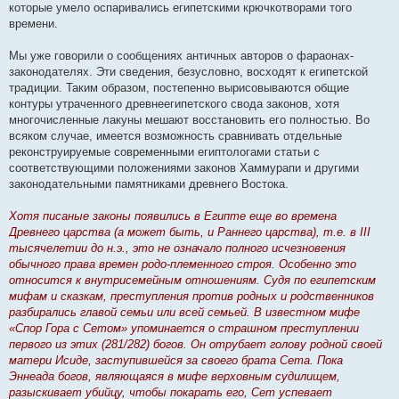
которые умело оспаривались египетскими крючкотворами того
времени.
Мы уже говорили о сообщениях античных авторов о фараонах-
законодателях. Эти сведения, безусловно, восходят к египетской
традиции. Таким образом, постепенно вырисовываются общие
контуры утраченного древнеегипетского свода законов, хотя
многочисленные лакуны мешают восстановить его полностью. Во
всяком случае, имеется возможность сравнивать отдельные
реконструируемые современными египтологами статьи с
соответствующими положениями законов Хаммурапи и другими
законодательными памятниками древнего Востока.
Хотя писаные законы появились в Египте еще во времена
Древнего царства (а может быть, и Раннего царства), т.е. в III
тысячелетии до н.э., это не означало полного исчезновения
обычного права времен родо-племенного строя. Особенно это
относится к внутрисемейным отношениям. Судя по египетским
мифам и сказкам, преступления против родных и родственников
разбирались главой семьи или всей семьей. В известном мифе
«Спор Гора с Сетом» упоминается о страшном преступлении
первого из этих (281/282) богов. Он отрубает голову родной своей
матери Исиде, заступившейся за своего брата Сета. Пока
Эннеада богов, являющаяся в мифе верховным судилищем,
разыскивает убийцу, чтобы покарать его, Сет успевает