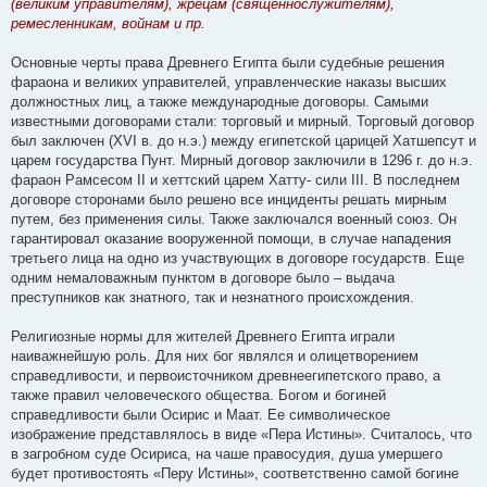
(великим управителям), жрецам (священнослужителям),
ремесленникам, войнам и пр.
Основные черты права Древнего Египта были судебные решения
фараона и великих управителей, управленческие наказы высших
должностных лиц, а также международные договоры. Самыми
известными договорами стали: торговый и мирный. Торговый договор
был заключен (XVI в. до н.э.) между египетской царицей Хатшепсут и
царем государства Пунт. Мирный договор заключили в 1296 г. до н.э.
фараон Рамсесом II и хеттский царем Хатту- сили III. В последнем
договоре сторонами было решено все инциденты решать мирным
путем, без применения силы. Также заключался военный союз. Он
гарантировал оказание вооруженной помощи, в случае нападения
третьего лица на одно из участвующих в договоре государств. Еще
одним немаловажным пунктом в договоре было – выдача
преступников как знатного, так и незнатного происхождения.
Религиозные нормы для жителей Древнего Египта играли
наиважнейшую роль. Для них бог являлся и олицетворением
справедливости, и первоисточником древнеегипетского право, а
также правил человеческого общества. Богом и богиней
справедливости были Осирис и Маат. Ее символическое
изображение представлялось в виде «Пера Истины». Считалось, что
в загробном суде Осириса, на чаше правосудия, душа умершего
будет противостоять «Перу Истины», соответственно самой богине