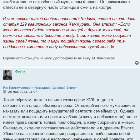
«заботится» не оскорбленный муж, а сам фараон. Он приказывает
отвести ее в северную часть столицы и сжечь на костре.
В чем секрет такой двойственности? Видимо, ответ на это дает
статья 129 вавилонских законов Хаммурапи. Она гласит: «Если
жена человека будет захвачена лежащей с другим мужчиной, то
должно их связать и бросить в воду. Если хозяин жены пощадит
жизнь своей жены, то и царь пощадит жизнь своего раба (т.е.
подданного; имеется в виду соблазнитель чужой жены)».
Вероятности отрицать не могу, достоверности не вижу. М. Ломоносов
Gosha
Re: Преступление и Наказание: Древний Египет
С
28 мар 2024, 11:07
о
о
Таким образом, даже в вавилонском праве XVIII в. до н.э.
б
сохраняются следы обычного права. От оскорбленного мужа зависит,
щ
е
наказать или пощадить нарушителей святости семейных уз. Однако
н
он может покарать или простить обоих (и жену и соблазнителя), но не
и
е
имеет права казнить только прелюбодея, а жену сохранить в живых.
Очевидно, сходное постановление действовало и в древнем Египте.
Убаонер на законном основании расправился с любовником своей
жены и чувствовал себя настолько уверенным в своей правоте, что