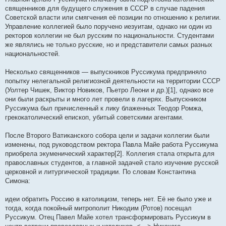
священников для будущего служения в СССР в случае падения
Советской власти или смягчения её позиции по отношению к религии.
Управление коллегией было поручено иезуитам, однако ни один из
ректоров коллегии не был русским по национальности. Студентами
же являлись не только русские, но и представители самых разных
национальностей.
Несколько священников — выпускников Руссикума предприняло
попытку нелегальной религиозной деятельности на территории СССР
(Уолтер Чишек, Виктор Новиков, Пьетро Леони и др.)[1], однако все
они были раскрыты и много лет провели в лагерях. Выпускником
Руссикума был причисленный к лику блаженных Теодор Ромжа,
грекокатолический епископ, убитый советскими агентами.
После Второго Ватиканского собора цели и задачи коллегии были
изменены, под руководством ректора Павла Майе работа Руссикума
приобрела экуменический характер[2]. Коллегия стала открыта для
православных студентов, а главной задачей стало изучение русской
церковной и литургической традиции. По словам Константина
Симона:
идеи обратить Россию в католицизм, теперь нет. Её не было уже и
тогда, когда покойный митрополит Никодим (Ротов) посещал
Руссикум. Отец Павел Майе хотел трансформировать Руссикум в