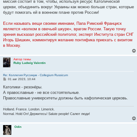
миссия состоит в том, чтобы, используя ресурс Католической
церкви, объединить вокруг Украины как можно больше стран, которые
будут помогать ей в военном плане против России!
Если называть вещи своими именами, Папа Римский Франциск
является «волком в овечьей шкуре», врагом России. Такую точку
зрения высказал российский политолог, эксперт Института стран СНГ
Игорь Шишкин, комментируя желание понтифика приехать с визитом
в Москву.
Автор темы
Ruby Ludwig Valentin
Re: Коллегия Руссикум - Collegium Russicum
С
01 авг 2023, 10:44
о
о
Католики - резонёры.
б
А православные - не все состоятельные.
щ
е
Православные университеты должны быть кафолическая церковь.
н
и
е
Holland. France. London. Limerick.
Normal. Hold On! Держитесь! Salute people! Салют люди!
Odin