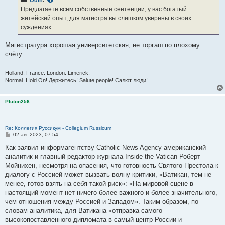
Odin
:
Предлагаете всем собственные сентенции, у вас богатый
житейский опыт, для магистра вы слишком уверены в своих
суждениях.
Магистратура хорошая университетская, не торгаш по плохому
счёту.
Holland. France. London. Limerick.
Normal. Hold On! Держитесь! Salute people! Салют люди!
Pluton256
Re: Коллегия Руссикум - Collegium Russicum
С
02 авг 2023, 07:54
о
о
Как заявил информагентству Catholic News Agency американский
б
аналитик и главный редактор журнала Inside the Vatican Роберт
щ
е
Мойнихен, несмотря на опасения, что готовность Святого Престола к
н
диалогу с Россией может вызвать волну критики, «Ватикан, тем не
и
е
менее, готов взять на себя такой риск»: «На мировой сцене в
настоящий момент нет ничего более важного и более значительного,
чем отношения между Россией и Западом». Таким образом, по
словам аналитика, для Ватикана «отправка самого
высокопоставленного дипломата в самый центр России и