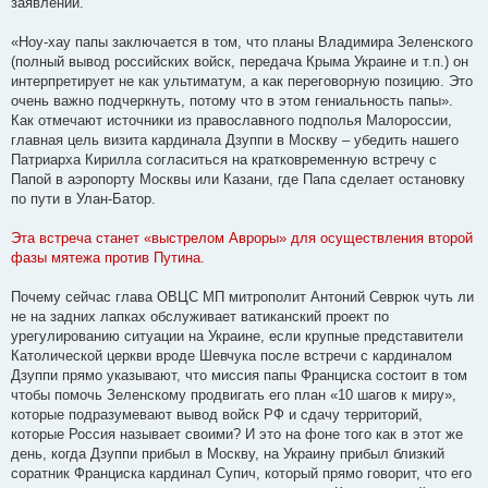
заявлении.
«Ноу-хау папы заключается в том, что планы Владимира Зеленского
(полный вывод российских войск, передача Крыма Украине и т.п.) он
интерпретирует не как ультиматум, а как переговорную позицию. Это
очень важно подчеркнуть, потому что в этом гениальность папы».
Как отмечают источники из православного подполья Малороссии,
главная цель визита кардинала Дзуппи в Москву – убедить нашего
Патриарха Кирилла согласиться на кратковременную встречу с
Папой в аэропорту Москвы или Казани, где Папа сделает остановку
по пути в Улан-Батор.
Эта встреча станет «выстрелом Авроры» для осуществления второй
фазы мятежа против Путина.
Почему сейчас глава ОВЦС МП митрополит Антоний Севрюк чуть ли
не на задних лапках обслуживает ватиканский проект по
урегулированию ситуации на Украине, если крупные представители
Католической церкви вроде Шевчука после встречи с кардиналом
Дзуппи прямо указывают, что миссия папы Франциска состоит в том
чтобы помочь Зеленскому продвигать его план «10 шагов к миру»,
которые подразумевают вывод войск РФ и сдачу территорий,
которые Россия называет своими? И это на фоне того как в этот же
день, когда Дзуппи прибыл в Москву, на Украину прибыл близкий
соратник Франциска кардинал Супич, который прямо говорит, что его