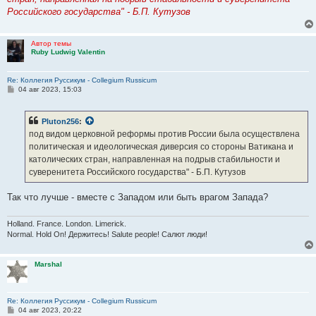
Российского государства" - Б.П. Кутузов
Автор темы
Ruby Ludwig Valentin
Re: Коллегия Руссикум - Collegium Russicum
С
04 авг 2023, 15:03
о
о
б
Pluton256
:
щ
е
под видом церковной реформы против России была осуществлена
н
политическая и идеологическая диверсия со стороны Ватикана и
и
е
католических стран, направленная на подрыв стабильности и
суверенитета Российского государства" - Б.П. Кутузов
Так что лучше - вместе с Западом или быть врагом Запада?
Holland. France. London. Limerick.
Normal. Hold On! Держитесь! Salute people! Салют люди!
Marshal
Re: Коллегия Руссикум - Collegium Russicum
С
04 авг 2023, 20:22