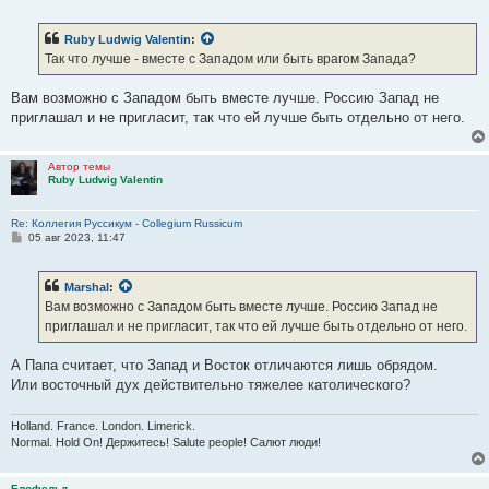
о
о
б
Ruby Ludwig Valentin
:
щ
е
Так что лучше - вместе с Западом или быть врагом Запада?
н
и
е
Вам возможно с Западом быть вместе лучше. Россию Запад не
приглашал и не пригласит, так что ей лучше быть отдельно от него.
Автор темы
Ruby Ludwig Valentin
Re: Коллегия Руссикум - Collegium Russicum
С
05 авг 2023, 11:47
о
о
б
Marshal
:
щ
е
Вам возможно с Западом быть вместе лучше. Россию Запад не
н
приглашал и не пригласит, так что ей лучше быть отдельно от него.
и
е
А Папа считает, что Запад и Восток отличаются лишь обрядом.
Или восточный дух действительно тяжелее католического?
Holland. France. London. Limerick.
Normal. Hold On! Держитесь! Salute people! Салют люди!
Блофельд