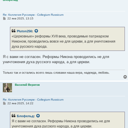
Re: Коллегия Руссикум - Collegium Russicum
С
22 янв 2025, 13:15
о
о
б
Pluton256
:
щ
е
«Церковные» реформы XVII века, проводимые патриархом
н
Никоном, проводились вовсе не для церкви, а для уничтожения
и
е
духа русского народа.
Я с вами не согласен. Реформы Никона проводились не для
уничтожения духа русского народа, а для церкви.
Только так и остались всего лишь словами наша вера, надежда, любовь.
Василий Веригов
Re: Коллегия Руссикум - Collegium Russicum
С
22 янв 2025, 14:22
о
о
б
Блофельд
:
щ
е
Я с вами не согласен. Реформы Никона проводились не для
н
уничтожения духа русского народа, а для церкви.
и