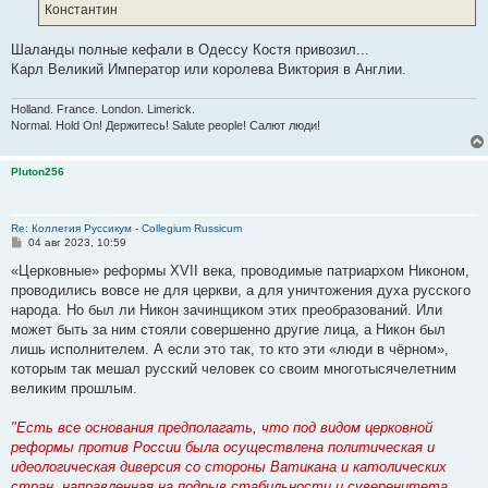
е
Константин
н
и
е
Шаланды полные кефали в Одессу Костя привозил...
Карл Великий Император или королева Виктория в Англии.
Holland. France. London. Limerick.
Normal. Hold On! Держитесь! Salute people! Салют люди!
Pluton256
Re: Коллегия Руссикум - Collegium Russicum
С
04 авг 2023, 10:59
о
о
«Церковные» реформы XVII века, проводимые патриархом Никоном,
б
проводились вовсе не для церкви, а для уничтожения духа русского
щ
е
народа. Но был ли Никон зачинщиком этих преобразований. Или
н
может быть за ним стояли совершенно другие лица, а Никон был
и
е
лишь исполнителем. А если это так, то кто эти «люди в чёрном»,
которым так мешал русский человек со своим многотысячелетним
великим прошлым.
"Есть все основания предполагать, что под видом церковной
реформы против России была осуществлена политическая и
идеологическая диверсия со стороны Ватикана и католических
стран, направленная на подрыв стабильности и суверенитета