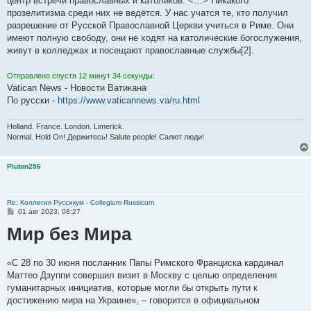
центр встречи православных и католиков. <…> Никакого
прозелитизма среди них не ведётся. У нас учатся те, кто получил
разрешение от Русской Православной Церкви учиться в Риме. Они
имеют полную свободу, они не ходят на католические богослужения,
живут в колледжах и посещают православные службы[2].
Отправлено спустя 12 минут 34 секунды:
Vatican News - Новости Ватикана
По русски -
https://www.vaticannews.va/ru.html
Holland. France. London. Limerick.
Normal. Hold On! Держитесь! Salute people! Салют люди!
Pluton256
Re: Коллегия Руссикум - Collegium Russicum
С
01 авг 2023, 08:27
о
Мир без Мира
о
б
щ
е
н
«С 28 по 30 июня посланник Папы Римского Франциска кардинал
и
Маттео Дзуппи совершил визит в Москву с целью определения
е
гуманитарных инициатив, которые могли бы открыть пути к
достижению мира на Украине», – говорится в официальном