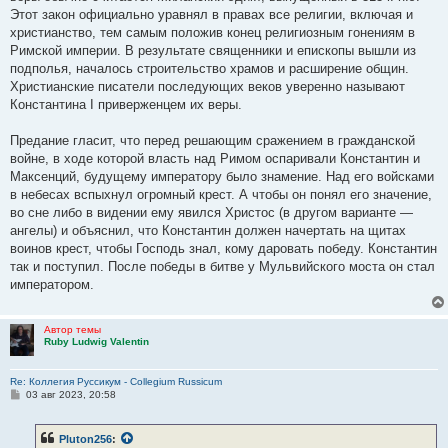
Этот закон официально уравнял в правах все религии, включая и
христианство, тем самым положив конец религиозным гонениям в
Римской империи. В результате священники и епископы вышли из
подполья, началось строительство храмов и расширение общин.
Христианские писатели последующих веков уверенно называют
Константина I приверженцем их веры.
Предание гласит, что перед решающим сражением в гражданской
войне, в ходе которой власть над Римом оспаривали Константин и
Максенций, будущему императору было знамение. Над его войсками
в небесах вспыхнул огромный крест. А чтобы он понял его значение,
во сне либо в видении ему явился Христос (в другом варианте —
ангелы) и объяснил, что Константин должен начертать на щитах
воинов крест, чтобы Господь знал, кому даровать победу. Константин
так и поступил. После победы в битве у Мульвийского моста он стал
императором.
Автор темы
Ruby Ludwig Valentin
Re: Коллегия Руссикум - Collegium Russicum
С
03 авг 2023, 20:58
о
о
б
Pluton256
:
щ