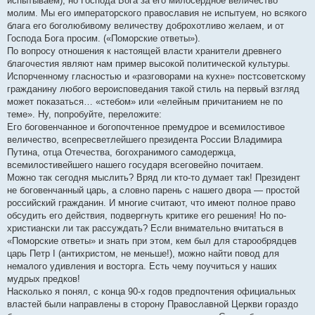
испытываем), но Господа Бога за его милосердное величество
молим. Мы его императорского православия не испытуем, но всякого
блага его боголюбивому величеству доброхотливо желаем, и от
Господа Бога просим. («Поморские ответы»).
По вопросу отношения к настоящей власти хранители древнего
благочестия являют нам пример высокой политической культуры.
Испорченному гласностью и «разговорами на кухне» постсоветскому
гражданину любого вероисповедания такой стиль на первый взгляд
может показаться… «стебом» или «елейным причитанием не по
теме». Ну, попробуйте, переложите:
Его боговенчанное и богопочтенное премудрое и всемилостивое
величество, всепресветлейшего президента России Владимира
Путина, отца Отечества, богохранимого самодержца,
всемилостивейшего нашего государя всеговейно почитаем.
Можно так сегодня мыслить? Вряд ли кто-то думает так! Президент
не боговенчанный царь, а словно парень с нашего двора — простой
российский гражданин. И многие считают, что имеют полное право
обсудить его действия, подвергнуть критике его решения! Но по-
христиански ли так рассуждать? Если внимательно вчитаться в
«Поморские ответы» и знать при этом, кем был для старообрядцев
царь Петр I (антихристом, не меньше!), можно найти повод для
немалого удивления и восторга. Есть чему поучиться у наших
мудрых предков!
Насколько я понял, с конца 90-х годов предпочтения официальных
властей были направлены в сторону Православной Церкви гораздо