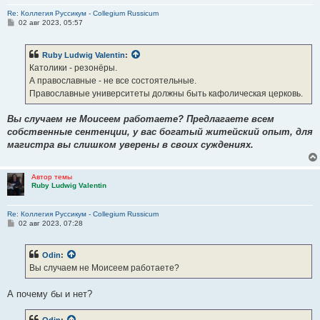
Re: Коллегия Руссикум - Collegium Russicum
С
02 авг 2023, 05:57
о
о
б
Ruby Ludwig Valentin
:
щ
е
Католики - резонёры.
н
А православные - не все состоятельные.
и
е
Православные университеты должны быть кафолическая церковь.
Вы случаем не Моисеем работаете? Предлагаете всем
собственные сентенции, у вас богатый житейский опыт, для
магистра вы слишком уверены в своих суждениях.
Автор темы
Ruby Ludwig Valentin
Re: Коллегия Руссикум - Collegium Russicum
С
02 авг 2023, 07:28
о
о
б
Odin
:
щ
е
Вы случаем не Моисеем работаете?
н
и
е
А почему бы и нет?