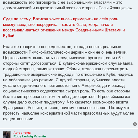
возможность его поговорить с ее высочайшими властями – это
драматический и выразительный жест со стороны Папы Франциска».
Судя по всему, Ватикан хочет вновь примерить на себя роль
международного посредника – как это было, когда начали
восстанавливаться отношения между Соединенными Штатами и
Кубой.
Если же говорить о посредничестве, то надо понять реальные
возможности Римско-Католической церкви – они не очень велики.
Церковь может выполнить посредническую функцию, если обе
стороны хотят договориться. В кубинско-американском случае была,
с одной стороны, администрация Обамы, желавшая пересмотреть
традиционные американские подходы по отношению к Кубе, надеясь
на либерализацию режима. С другой стороны, кубинские власти
устали от длительного противостояния с Америкой, да и распад
социалистического содружества сыграл роль. То есть обе стороны
были заинтересованы в том, чтобы договориться. В российском же
случае дело обстоит по-другому. Что касается возможного визита
Франциска в Россию, то ясно, почему о нем не говорят. Потому что
протесты наиболее консервативной части православных будут более
существенными.
Автор темы
Ruby Ludwig Valentin