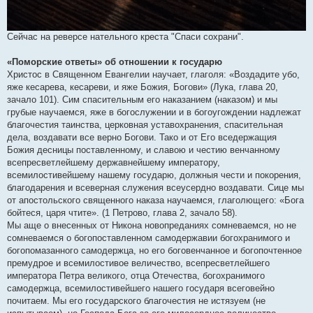
Сейчас на реверсе нательного креста "Спаси сохрани".
«Поморские ответы» об отношении к государю
Христос в Священном Евангелии научает, глаголя: «Воздадите убо,
яже кесарева, кесареви, и яже Божия, Богови» (Лука, глава 20,
зачало 101). Сим спасительным его наказанием (наказом) и мы
грубые научаемся, яже в богослужении и в богоугождении надлежат
благочестия таинства, церковная уставохранения, спасительная
дела, воздавати все верно Богови. Тако и от Его вседержащия
Божия десницы поставленному, и славою и честию венчанному
всепресветлейшему державнейшему императору,
всемилостивейшему нашему государю, должныя чести и покорения,
благодарения и всеверная служения всеусердно воздавати. Сице мы
от апостольского священного наказа научаемся, глаголющего: «Бога
бойтеся, царя чтите». (1 Петрово, глава 2, зачало 58).
Мы аще о внесенных от Никона новопреданиях сомневаемся, но не
сомневаемся о богопоставленном самодержавии богохранимого и
богопомазанного самодержца, но его боговенчанное и богопочтенное
премудрое и всемилостивое величество, всепресветлейшего
императора Петра великого, отца Отечества, богохранимого
самодержца, всемилостивейшего нашего государя всеговейно
почитаем. Мы его государского благочестия не истязуем (не