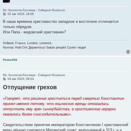
Re: Коллегия Руссикум - Collegium Russicum
С
02 авг 2023, 18:06
о
о
В наше времена христианство западное и восточное отличается
б
только обрядом.
щ
е
Или Папа - жидовский христианин?
н
и
е
Holland. France. London. Limerick.
Normal. Hold On! Держитесь! Salute people! Салют люди!
Pluton256
Re: Коллегия Руссикум - Collegium Russicum
С
03 авг 2023, 09:24
о
Отпущение грехов
о
б
щ
е
«Говорят, что решение креститься перед смертью Константин
н
принял именно потому, что языческие жрецы отказались
и
е
отпустить ему грех сыноубийства, а христианские иерархи
оказались более снисходительными».
Свидетельством принятия императором Константином I христианской
веры обычно считается Миланский эдикт, выпущенный в 313 г. н.э.