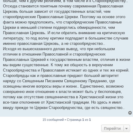
больше, чем к другим религиям, в том числе и к Старообрядчеству..
Отсюда становится понятным почему современная Православная
Церковь больше зависит от государственных властей, чем
старообрядческие Православные Церкви. Поэтому на основе этого
факта можно предположить, что старобрядческие Православные
Церкви в меньшей степени подверглись обмирщенности, чем
Православная Церковь. И если обратить внимание на критическую
литературу, то под волну критики подпадает в большинстве случаев
именно православная Церковь, а не старообрядчество..
Исходя из вышесказанного делаю вывод, что при небольшом
отличии в отношении Православной и старообрядческих
Православных Церквей к государственным властям, отличия в жизни
мы видим существенные. К тому же общность в вероучении
Старообрядчества и Православия истекает из одних и тех же корней.
Старообрядцы как и православные придают большой авторитет
наряду со Священным Писанием Священному Преданию, где
освещены многие вопросы веры и жизни.. Единственно, возможно
совершенно иное отношение к власти может быть у беспоповцев,
потому как отсутствие священничества в Христианской жизни это
все-таки отклонение от Христианской традиции. Но здесь я имел
ввиду прежде те Церкви Старообрядчества, где есть священство..
15 сообщений • Страница
1
из
1
Перейти