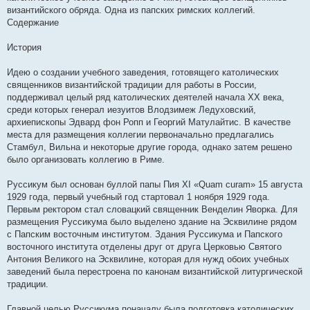
е
византийского обряда. Одна из папских римских коллегий.
Содержание
История
Идею о создании учебного заведения, готовящего католических
священников византийской традиции для работы в России,
поддерживал целый ряд католических деятелей начала XX века,
среди которых генерал иезуитов Влодзимеж Ледуховский,
архиепископы Эдвард фон Ропп и Георгий Матулайтис. В качестве
места для размещения коллегии первоначально предлагались
Стамбул, Вильна и некоторые другие города, однако затем решено
было организовать коллегию в Риме.
Руссикум был основан буллой папы Пия XI «Quam curam» 15 августа
1929 года, первый учебный год стартовал 1 ноября 1929 года.
Первым ректором стал словацкий священник Венделин Яворка. Для
размещения Руссикума было выделено здание на Эсквилине рядом
с Папским восточным институтом. Здания Руссикума и Папского
восточного института отделены друг от друга Церковью Святого
Антония Великого на Эсквилине, которая для нужд обоих учебных
заведений была перестроена по канонам византийской литургической
традиции.
Главной целью Руссикума поначалу была подготовка католических