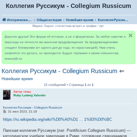
Коллегия Руссикум - Collegium Russicum
Исторический форум
Общая история
Новейшее время
Коллегия Руссикум - Collegium Russicum
Маркос Хирон: статистика встреч и график -
тут
.
Дорогие друзья! Это форум об истории, а не о форумчанах. За любое хамство и
переходы на личности мы выносим предупреждения. За предупреждениями
следуют блокировки (от одного дня до года, по нарастающей). Нам очень
неприятно это делать, но приходится. Будьте терпимее к своим оппонентам,
пожалуйста
Коллегия Руссикум - Collegium Russicum
⇐
Новейшее время
15 сообщений • Страница
1
из
1
Автор темы
Ruby Ludwig Valentin
Коллегия Руссикум - Collegium Russicum
С
31 июл 2023, 21:18
о
о
https://ru.wikipedia.org/wiki/%D0%A0%D1 ... 1%83%D0%BC
б
щ
е
Папская коллегия Ру́ссикум (лат. Pontificium Collegium Russicum) —
н
католическое учебное заведение в Риме, готовящее священников
и