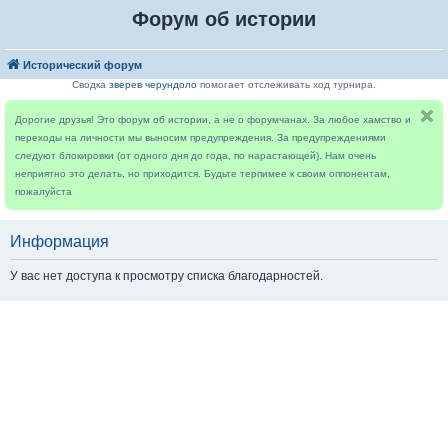
Форум об истории
Исторический форум
Сводка
зверев черундоло
помогает отслеживать ход турнира.
Дорогие друзья! Это форум об истории, а не о форумчанах. За любое хамство и
переходы на личности мы выносим предупреждения. За предупреждениями
следуют блокировки (от одного дня до года, по нарастающей). Нам очень
неприятно это делать, но приходится. Будьте терпимее к своим оппонентам,
пожалуйста
Информация
У вас нет доступа к просмотру списка благодарностей.