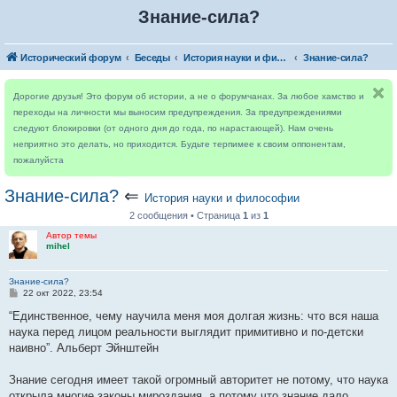
Знание-сила?
Исторический форум
Беседы
История науки и философии
Знание-сила?
Дорогие друзья! Это форум об истории, а не о форумчанах. За любое хамство и
переходы на личности мы выносим предупреждения. За предупреждениями
следуют блокировки (от одного дня до года, по нарастающей). Нам очень
неприятно это делать, но приходится. Будьте терпимее к своим оппонентам,
пожалуйста
Знание-сила?
⇐
История науки и философии
2 сообщения • Страница
1
из
1
Автор темы
mihel
Знание-сила?
С
22 окт 2022, 23:54
о
о
“Единственное, чему научила меня моя долгая жизнь: что вся наша
б
наука перед лицом реальности выглядит примитивно и по-детски
щ
е
наивно”. Альберт Эйнштейн
н
и
е
Знание сегодня имеет такой огромный авторитет не потому, что наука
открыла многие законы мироздания, а потому что знание дало