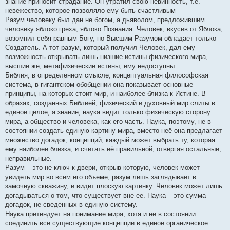
знание приносит страдание. Он утратил свою невинность, т.е.
невежество, которое позволяло ему быть счастливым
Разум человеку был дан не богом, а дьяволом, предложившим
человеку яблоко греха, яблоко Познания. Человек, вкусив от Яблока,
возомнил себя равным Богу, но Высшим Разумом обладает только
Создатель. А тот разум, который получил Человек, дал ему
возможность открывать лишь низшие истины физического мира,
высшие же, метафизические истины, ему недоступны.
Библия, в определенном смысле, концептуальная философская
система, в гигантском обобщении она показывает основные
принципы, на которых стоит мир, и наиболее близка к Истине. В
образах, созданных Библией, физический и духовный мир слиты в
единое целое, а знание, наука видит только физическую сторону
мира, а общество и человека, как его часть. Наука, поэтому, не в
состоянии создать единую картину мира, вместо неё она предлагает
множество догадок, концепций, каждый может выбрать ту, которая
ему наиболее близка, и считать её правильной, отвергая остальные,
неправильные.
Разум – это не ключ к двери, открыв которую, человек может
увидеть мир во всем его объеме, разум лишь заглядывает в
замочную скважину, и видит плоскую картинку. Человек может лишь
догадываться о том, что существует вне ее. Наука – это сумма
догадок, не сведенных в единую систему.
Наука претендует на понимание мира, хотя и не в состоянии
соединить все существующие концепции в единое органическое