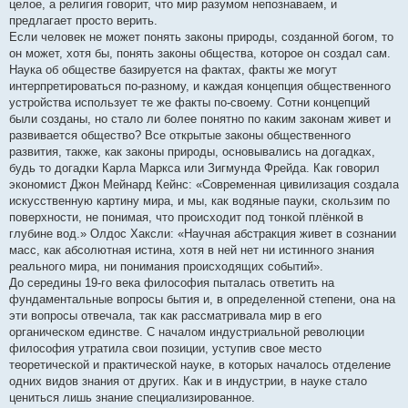
целое, а религия говорит, что мир разумом непознаваем, и
предлагает просто верить.
Если человек не может понять законы природы, созданной богом, то
он может, хотя бы, понять законы общества, которое он создал сам.
Наука об обществе базируется на фактах, факты же могут
интерпретироваться по-разному, и каждая концепция общественного
устройства использует те же факты по-своему. Сотни концепций
были созданы, но стало ли более понятно по каким законам живет и
развивается общество? Все открытые законы общественного
развития, также, как законы природы, основывались на догадках,
будь то догадки Карла Маркса или Зигмунда Фрейда. Как говорил
экономист Джон Мейнард Кейнс: «Современная цивилизация создала
искусственную картину мира, и мы, как водяные пауки, скользим по
поверхности, не понимая, что происходит под тонкой плёнкой в
глубине вод.» Олдос Хаксли: «Научная абстракция живет в сознании
масс, как абсолютная истина, хотя в ней нет ни истинного знания
реального мира, ни понимания происходящих событий».
До середины 19-го века философия пыталась ответить на
фундаментальные вопросы бытия и, в определенной степени, она на
эти вопросы отвечала, так как рассматривала мир в его
органическом единстве. С началом индустриальной революции
философия утратила свои позиции, уступив свое место
теоретической и практической науке, в которых началось отделение
одних видов знания от других. Как и в индустрии, в науке стало
цениться лишь знание специализированное.