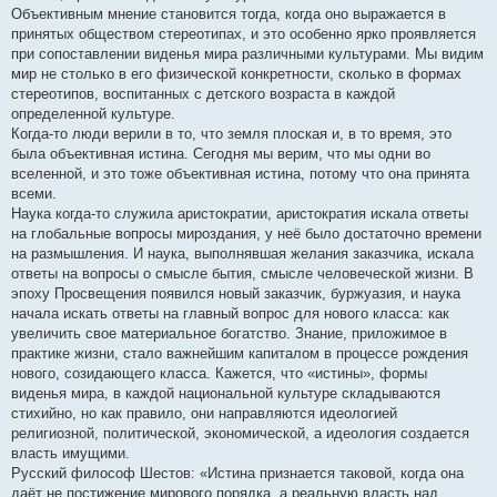
Объективным мнение становится тогда, когда оно выражается в
принятых обществом стереотипах, и это особенно ярко проявляется
при сопоставлении виденья мира различными культурами. Мы видим
мир не столько в его физической конкретности, сколько в формах
стереотипов, воспитанных с детского возраста в каждой
определенной культуре.
Когда-то люди верили в то, что земля плоская и, в то время, это
была объективная истина. Сегодня мы верим, что мы одни во
вселенной, и это тоже объективная истина, потому что она принята
всеми.
Наука когда-то служила аристократии, аристократия искала ответы
на глобальные вопросы мироздания, у неё было достаточно времени
на размышления. И наука, выполнявшая желания заказчика, искала
ответы на вопросы о смысле бытия, смысле человеческой жизни. В
эпоху Просвещения появился новый заказчик, буржуазия, и наука
начала искать ответы на главный вопрос для нового класса: как
увеличить свое материальное богатство. Знание, приложимое в
практике жизни, стало важнейшим капиталом в процессе рождения
нового, созидающего класса. Кажется, что «истины», формы
виденья мира, в каждой национальной культуре складываются
стихийно, но как правило, они направляются идеологией
религиозной, политической, экономической, а идеология создается
власть имущими.
Русский философ Шестов: «Истина признается таковой, когда она
даёт не постижение мирового порядка, а реальную власть над