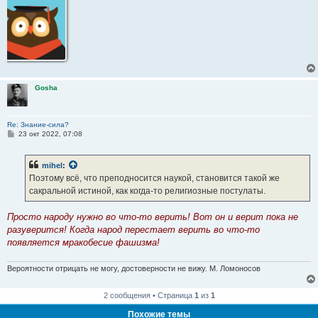
Gosha
Re: Знание-сила?
С
23 окт 2022, 07:08
о
о
б
mihel
:
щ
е
Поэтому всё, что преподносится наукой, становится такой же
н
сакральной истиной, как когда-то религиозные постулаты.
и
е
Просто народу нужно во что-то верить! Вот он и верит пока не
разуверится! Когда народ перестает верить во что-то
появляется мракобесие фашизма!
Вероятности отрицать не могу, достоверности не вижу. М. Ломоносов
2 сообщения • Страница
1
из
1
Похожие темы