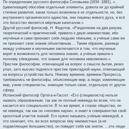
По определению русского философа Соловьева (1834 -1881), «...
(цивилизация) обособив отдельные элементы, довела их до крайней
степени развития, какая только возможна в их отдельности, но, без
внутреннего органического единства, они лишены живого духа, и всё
это богатство является мёртвым капиталом.»
Другой русский философ, Н. Федотов, «Разделение на два разума.
теоретический и практический, привело к двум невежествам, ибо
неучёные и сами признают себя людьми тёмными, а учёные сами же
не признают свое знание объективным.... Таким образом, разница
между учёными и неучеными заключаются в том, что неученые
верят в возможность для человека знания, а учёные пришли к
полному убеждению, что знание для человека невозможно.».
Престиж философии, отвечающей на вопрос о смысле бытия, резко
упал, зато высоко поднялся престиж прикладной науки, отвечающей
на вопросы устройства быта. Новому времени, времени Прогресса,
требовались не философы, объясняющие мир, а люди, изменяющие
мир, узкие специалисты, знающие только свою, отдельную от других
сферу.
Испанский философ Ортега-и-Гассет: «Его (специалиста) нельзя
назвать образованным, так как он полный невежда во всем, что не
касается его специальности. В то же время, в глазах общества, он
не невежда, так как он «человек науки», и знает в совершенстве свой
крохотный участок знаний. Его нужно называть учёным невеждой, и
это означает, что, во всех вопросах ему неизвестных (а их
подавляющее большинство), он поведет себя как знаток. ...эти люди