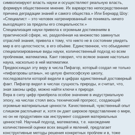
символизируют власть науки и осуществляют реальную власть,
формируя общественное мнение. Их варварство непосредственная
причина деградации знаний и самого общества.» Или Бернард Шоу:
«Специалист – это человек натренированный не понимать ничего
выходящего за пределы его специальности.»
Специализация науки привела к огромным достижениям в
практической сфере, но, разделённая на множество замкнутых
отраслей знания, привела к тому, что никто не в состоянии увидеть
мир в его целостности, в его объёме. Единственное, что объединяет
специализированные виды науки, количественный подход ко всем
проблемам, математика. Кант говорил, что всякое знание настолько
наука, насколько в ней математики.
Предвосхищал эту веру в числа Пифагор, который создал не только
«пифагоровы штаны», но целую философскую школу,
последователи которой видели в цифрах единственный достоверный
факт. Пифагор видел в числах сущность природы, и считал, что,
зная законы цифр, можно найти ключи к природе.
Вера в силу цифр приобрела особое значение в индустриальную
эпоху, на числах стоял весь технический прогресс, создающий
огромные материальные ценности. Качественный, чувственный опыт
слишком расплывчат и, хотя он дает широкое представление о мире,
но он не продуктивен как инструмент создания материальных
ценностей. Научный подход, математика, т.е. нахождение
количественной оценки всех вещей и явлений, предлагает
конструктивные методы решения конкретных проблем и в, тоже