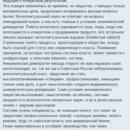
ведущей к конкретным результатам.
Эта позиция изменялась во времени, но общество, ставящее только
материальные цели, продолжало игнорировать высшие вопросы
бытия. Интеллектуальный поиск не отвечает на вопросы
повседневной жизни, а они есть главные в условиях экономической
демократии. Работа интеллекта оценивается лишь тогда, когда она
воплощается в конкретном и продаваемом продукте, всё остальное
обычно называют интеллектуальным вздором (Intellectual rubbish).
Стремление понять процессы, происходящие в обществе, всегда
было угрозой для статус-кво управляющего класса. Понимание
принципов, на которых построена система власти, может привести к
конфронтации, к попыткам изменить систему.
Американская демократия никогда открыто не преследовала свою
интеллигенцию, но, так же как и Советская Россия нейтрализовала
интеллектуальный класс, предложив им стать
высокооплачиваемыми «спецами», профессионалами, знающими
только свое дело, а для «мыслителей» создала академическую,
университетскую резервацию. Сами условия экономического
общества выталкивают «мыслителей» на обочину, система
нуждается в исполнителях конкретных задач, а не в ренессансных
гениях с широким кругозором.
Системе нужны специалисты, не знающие ничего, что лежит за
пределами профессиональных знаний, служащих режима, любого
режима, будь то советская власть или американский бизнес.
Гении нерентабельны в условиях производства, они также