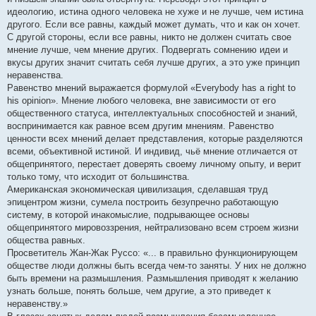
идеологию, истина одного человека не хуже и не лучше, чем истина
другого. Если все равны, каждый может думать, что и как он хочет.
С другой стороны, если все равны, никто не должен считать свое
мнение лучше, чем мнение других. Подвергать сомнению идеи и
вкусы других значит считать себя лучше других, а это уже принцип
неравенства.
Равенство мнений выражается формулой «Everybody has a right to
his opinion». Мнение любого человека, вне зависимости от его
общественного статуса, интеллектуальных способностей и знаний,
воспринимается как равное всем другим мнениям. Равенство
ценности всех мнений делает представления, которые разделяются
всеми, объективной истиной. И индивид, чьё мнение отличается от
общепринятого, перестает доверять своему личному опыту, и верит
только тому, что исходит от большинства.
Американская экономическая цивилизация, сделавшая труд
эпицентром жизни, сумела построить безупречно работающую
систему, в которой инакомыслие, подрывающее основы
общепринятого мировоззрения, нейтрализовано всем строем жизни
общества равных.
Просветитель Жан-Жак Руссо: «... в правильно функционирующем
обществе люди должны быть всегда чем-то заняты. У них не должно
быть времени на размышления. Размышления приводят к желанию
узнать больше, понять больше, чем другие, а это приведет к
неравенству.»