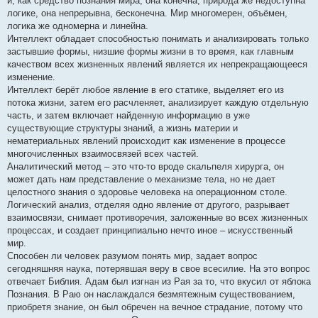
и, как средство познания мира, она конечна, природа же недоступна
логике, она непрерывна, бесконечна. Мир многомерен, объёмен,
логика же одномерна и линейна.
Интеллект обладает способностью понимать и анализировать только
застывшие формы, низшие формы жизни в то время, как главным
качеством всех жизненных явлений является их непрекращающееся
изменение.
Интеллект берёт любое явление в его статике, выделяет его из
потока жизни, затем его расчленяет, анализирует каждую отдельную
часть, и затем включает найденную информацию в уже
существующие структуры знаний, а жизнь материи и
нематериальных явлений происходит как изменение в процессе
многочисленных взаимосвязей всех частей.
Аналитический метод – это что-то вроде скальпеля хирурга, он
может дать нам представление о механизме тела, но не дает
целостного знания о здоровье человека на операционном столе.
Логический анализ, отделяя одно явление от другого, разрывает
взаимосвязи, снимает противоречия, заложенные во всех жизненных
процессах, и создает принципиально нечто иное – искусственный
мир.
Способен ли человек разумом понять мир, задает вопрос
сегодняшняя наука, потерявшая веру в свое всесилие. На это вопрос
отвечает Библия. Адам был изгнан из Рая за то, что вкусил от яблока
Познания. В Раю он наслаждался безмятежным существованием,
приобретя знание, он был обречен на вечное страдание, потому что