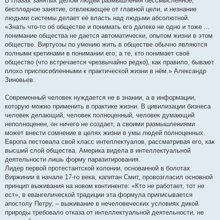
В глазах занятых делом людей размышления бессмысленное,
бесплодное занятие, отвлекающее от главной цели, и незнание
людьми системы делает её власть над людьми абсолютной.
«Знать что-то об обществе и понимать его далеко не одно и тоже ...
понимание общества не дается автоматически, опытом жизни в этом
обществе. Виртуозы по умению жить в обществе обычно являются
полными кретинами в понимании его, а те, кто понимает своё
общество (что встречается чрезвычайно редко), как правило, бывают
плохо приспособленными к практической жизни в нём.» Александр
Зиновьев.
Современный человек нуждается не в знании, а в информации,
которую можно применить в практике жизни. В цивилизации бизнеса
человек делающий, человек полноценный, человек думающий
неполноценен, он ничего не создает, а своими размышлениями
может внести сомнение в целях жизни в умы людей полноценных.
Европа пестовала свой класс интеллектуалов, рассматривая его, как
высший слой общества. Америка видела в интеллектуальной
деятельности лишь форму паразитирования.
Лидер первой протестантской колонии, основанной в болотах
Виржинии в начале 17-го века, капитан Смит, провозгласил основной
принцип выживания на новом континенте: «Кто не работает, тот не
ест», в евангелической традиции эта формула приписывается
апостолу Петру, – выживание в нечеловеческих условиях дикой
природы требовало отказа от интеллектуальной деятельности, не