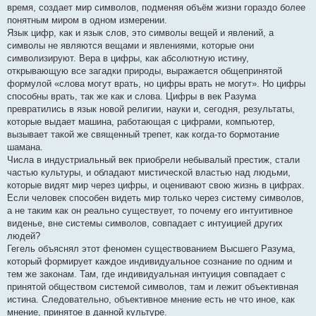
время, создает мир символов, подменяя объём жизни гораздо более
понятным миром в одном измерении.
Язык цифр, как и язык слов, это символы вещей и явлений, а
символы не являются вещами и явлениями, которые они
символизируют. Вера в цифры, как абсолютную истину,
открывающую все загадки природы, выражается общепринятой
формулой «слова могут врать, но цифры врать не могут». Но цифры
способны врать, так же как и слова. Цифры в век Разума
превратились в язык новой религии, науки и, сегодня, результаты,
которые выдает машина, работающая с цифрами, компьютер,
вызывает такой же священный трепет, как когда-то бормотание
шамана.
Числа в индустриальный век приобрели небывалый престиж, стали
частью культуры, и обладают мистической властью над людьми,
которые видят мир через цифры, и оценивают свою жизнь в цифрах.
Если человек способен видеть мир только через систему символов,
а не таким как он реально существует, то почему его интуитивное
виденье, вне системы символов, совпадает с интуицией других
людей?
Гегель объяснял этот феномен существованием Высшего Разума,
который формирует каждое индивидуальное сознание по одним и
тем же законам. Там, где индивидуальная интуиция совпадает с
принятой обществом системой символов, там и лежит объективная
истина. Следовательно, объективное мнение есть не что иное, как
мнение, принятое в данной культуре.