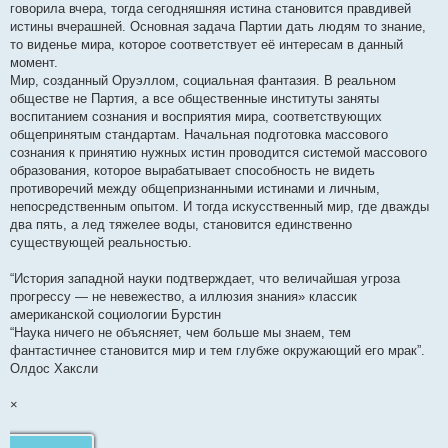
говорила вчера, тогда сегодняшняя истина становится правдивей
истины вчерашней. Основная задача Партии дать людям то знание,
то виденье мира, которое соответствует её интересам в данный
момент.
Мир, созданный Оруэллом, социальная фантазия. В реальном
обществе не Партия, а все общественные институты заняты
воспитанием сознания и восприятия мира, соответствующих
общепринятым стандартам. Начальная подготовка массового
сознания к принятию нужных истин проводится системой массового
образования, которое вырабатывает способность не видеть
противоречий между общепризнанными истинами и личным,
непосредственным опытом. И тогда искусственный мир, где дважды
два пять, а лед тяжелее воды, становится единственно
существующей реальностью.
“История западной науки подтверждает, что величайшая угроза
прогрессу — не невежество, а иллюзия знания» классик
американской социологии Бурстин
“Наука ничего не объясняет, чем больше мы знаем, тем
фантастичнее становится мир и тем глубже окружающий его мрак”.
Олдос Хаксли
×