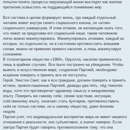
попытки понять процессы окружающей жизни выглядят как жалкие
претензии осмыслить не поддающийся пониманию мир.
Вся система в целом формирует жизнь, где каждый отдельный
человек живет внутри своего социального кокона, он «атом»
социального универсума. И этим атомом, не желающим знать того,
что лежит за пределами его социальной ниши, таким человеком
легко можно манипулировать. Манипулировать атомами, каждый из
которых, по отдельности, не в состоянии противостоять внешним
силам, можно не применяя прямого насилия, а лишь манипулируя
сознанием.
В тоталитарном обществе «1984», Оруэлла, насилие применялось
лишь в крайних случаях. Все было построено на убеждении. Чтобы
выжить в искусственном мире, созданном Партией, необходимо
искренне поверить и принять все её постулаты.
Герой, Уинстон Смит, как и все граждане, должен поверить и принять
истины, провозглашенные Партией, дважды два пять, лёд тяжелее
воды, хотя это противоречит здравому смыслу и ежедневному
опыту. Поверить же самому себе, своим чувствам, интуиции,
собственному опыту, означает стать бунтарем, противопоставить
себя не только системе, но и самому обществу, даже близким
людям.
Партия учит, что индивидуальное восприятие мира не имеет никакого
отношения к реальности, оно субъективно, а значит неверно. Если
завтра Партия будет говорить противоположное тому, что она