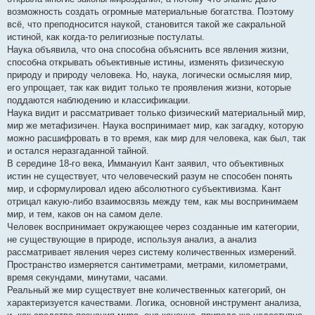
возможность создать огромные материальные богатства. Поэтому
всё, что преподносится наукой, становится такой же сакральной
истиной, как когда-то религиозные постулаты.
Наука объявила, что она способна объяснить все явления жизни,
способна открывать объективные истины, изменять физическую
природу и природу человека. Но, наука, логически осмысляя мир,
его упрощает, так как видит только те проявления жизни, которые
поддаются наблюдению и классификации.
Наука видит и рассматривает только физический материальный мир,
мир же метафизичен. Наука воспринимает мир, как загадку, которую
можно расшифровать в то время, как мир для человека, как был, так
и остался неразгаданной тайной.
В середине 18-го века, Иммануил Кант заявил, что объективных
истин не существует, что человеческий разум не способен понять
мир, и сформулировал идею абсолютного субъективизма. Кант
отрицал какую-либо взаимосвязь между тем, как мы воспринимаем
мир, и тем, каков он на самом деле.
Человек воспринимает окружающее через созданные им категории,
не существующие в природе, используя анализ, а анализ
рассматривает явления через систему количественных измерений.
Пространство измеряется сантиметрами, метрами, километрами,
время секундами, минутами, часами.
Реальный же мир существует вне количественных категорий, он
характеризуется качествами. Логика, основной инструмент анализа,