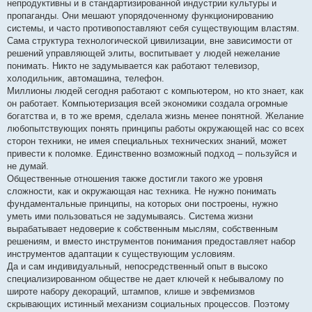
непродуктивны и в стандартизированной индустрии культуры и
пропаганды. Они мешают упорядоченному функционированию
системы, и часто противопоставляют себя существующим властям.
Сама структура технологической цивилизации, вне зависимости от
решений управляющей элиты, воспитывает у людей нежелание
понимать. Никто не задумывается как работают телевизор,
холодильник, автомашина, телефон.
Миллионы людей сегодня работают с компьютером, но кто знает, как
он работает. Компьютеризация всей экономики создала огромные
богатства и, в то же время, сделала жизнь менее понятной. Желание
любопытствующих понять принципы работы окружающей нас со всех
сторон техники, не имея специальных технических знаний, может
привести к поломке. Единственно возможный подход – пользуйся и
не думай.
Общественные отношения также достигли такого же уровня
сложности, как и окружающая нас техника. Не нужно понимать
фундаментальные принципы, на которых они построены, нужно
уметь ими пользоваться не задумываясь. Система жизни
вырабатывает недоверие к собственным мыслям, собственным
решениям, и вместо инструментов понимания предоставляет набор
инструментов адаптации к существующим условиям.
Да и сам индивидуальный, непосредственный опыт в высоко
специализированном обществе не дает ключей к небывалому по
широте набору декораций, штампов, клише и эвфемизмов
скрывающих истинный механизм социальных процессов. Поэтому