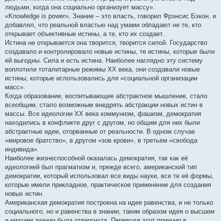
людьми, когда она социально организует массу».
«Knowledge is power», Знание – это власть, говорил Фрэнсис Бэкон, и
добавлял, что реальной властью над умами обладают не те, кто
открывает объективные истины, а те, кто их создает.
Истина не открывается она творится, творится силой. Государство
создавало и контролировало новые истины, те истины, которые были
ей выгодны. Сила и есть истина. Наиболее наглядно эту систему
воплотили тоталитарные режимы ХХ века, они создавали новые
истины, которые использовались для «социальной организации
масс».
Когда образование, воспитывающее абстрактное мышление, стало
всеобщим, стало возможным внедрять абстракции новых истин в
массы. Все идеологии ХХ века коммунизм, фашизм, демократия
находились в конфликте друг с другом, но общим для них были
абстрактные идеи, оторванные от реальности. В одном случае
«мировое братство», в другом «зов крови», в третьем «свобода
индивида».
Наиболее жизнеспособной оказалась демократия, так как её
идеологией был прагматизм и, прежде всего, американский тип
демократии, который использовал все виды науки, все те её формы,
которые имели прикладное, практическое применение для создания
новых истин.
Американская демократия построена на идее равенства, и не только
социального, но и равенства в знании, таким образом идея о высшем
и низшем знании была отвергнута. Переводя этот принцип в