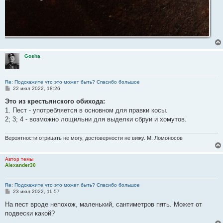
Gosha
Re: Подскажите что это может быть? Спасибо большое
С
22 июл 2022, 18:26
о
о
Это из крестьянского обихода:
б
1. Пест - употребляется в основном для правки косы.
щ
е
2; 3; 4 - возможно лощильни для выделки сбруи и хомутов.
н
и
е
Вероятности отрицать не могу, достоверности не вижу. М. Ломоносов
Автор темы
Alexander30
Re: Подскажите что это может быть? Спасибо большое
С
23 июл 2022, 11:57
о
о
На пест вроде непохож, маленький, сантиметров пять. Может от
б
подвески какой?
щ
е