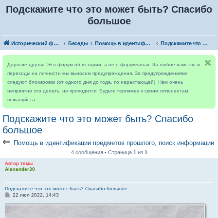
Подскажите что это может быть? Спасибо
большое
Исторический форум
Беседы
Помощь в идентификации предметов прошлого, поиск информации
Подскажите что это может быть? Спасибо большое
Дорогие друзья! Это форум об истории, а не о форумчанах. За любое хамство и
переходы на личности мы выносим предупреждения. За предупреждениями
следуют блокировки (от одного дня до года, по нарастающей). Нам очень
неприятно это делать, но приходится. Будьте терпимее к своим оппонентам,
пожалуйста
Подскажите что это может быть? Спасибо
большое
⇐
Помощь в идентификации предметов прошлого, поиск информации
4 сообщения • Страница
1
из
1
Автор темы
Alexander30
Подскажите что это может быть? Спасибо большое
С
22 июл 2022, 14:43
о
о
б
щ