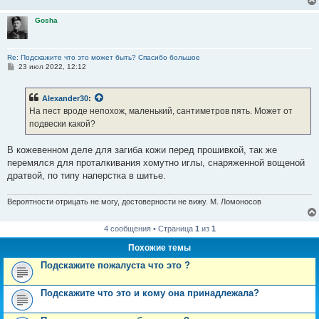
н
и
Gosha
е
Re: Подскажите что это может быть? Спасибо большое
С
23 июл 2022, 12:12
о
о
б
Alexander30
:
щ
е
На пест вроде непохож, маленький, сантиметров пять. Может от
н
подвески какой?
и
е
В кожевенном деле для загиба кожи перед прошивкой, так же
перемялся для проталкивания хомутно иглы, снаряженной вощеной
дратвой, по типу наперстка в шитье.
Вероятности отрицать не могу, достоверности не вижу. М. Ломоносов
4 сообщения • Страница
1
из
1
Похожие темы
Подскажите пожалуста что это ?
Подскажите что это и кому она принадлежала?