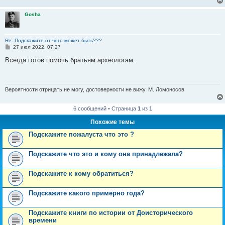
и
е
Gosha
Re: Подскажите от чего может быть???
С
27 июл 2022, 07:27
о
о
Всегда готов помочь братьям археологам.
б
щ
е
н
и
Вероятности отрицать не могу, достоверности не вижу. М. Ломоносов
е
6 сообщений • Страница
1
из
1
Похожие темы
Подскажите пожалуста что это ?
Подскажите что это и кому она принадлежала?
Подскажите к кому обратиться?
Подскажите какого примерно года?
Подскажите книги по истории от Доисторического
времени