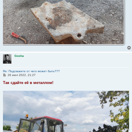
Gosha
Re: Подскажите от чего может быть???
С
26 июл 2022, 21:27
о
о
Так сдайте её в металлом!
б
щ
е
н
и
е