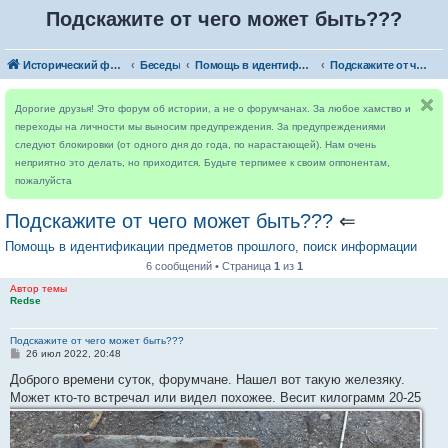
Подскажите от чего может быть???
Исторический форум
Беседы
Помощь в идентификации предметов прошлого, поиск информации
Подскажите от чего может быть???
Дорогие друзья! Это форум об истории, а не о форумчанах. За любое хамство и
переходы на личности мы выносим предупреждения. За предупреждениями
следуют блокировки (от одного дня до года, по нарастающей). Нам очень
неприятно это делать, но приходится. Будьте терпимее к своим оппонентам,
пожалуйста
Подскажите от чего может быть???
⇐
Помощь в идентификации предметов прошлого, поиск информации
6 сообщений • Страница
1
из
1
Автор темы
Redse
Подскажите от чего может быть???
С
26 июл 2022, 20:48
о
о
Доброго времени суток, форумчане. Нашел вот такую железяку.
б
Может кто-то встречал или видел похожее. Весит килограмм 20-25
щ
е
н
и