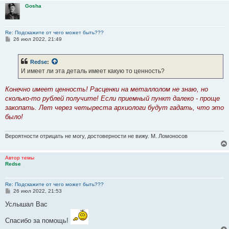
Gosha
Re: Подскажите от чего может быть???
С
26 июл 2022, 21:49
о
о
б
Redse
:
щ
е
И имеет ли эта деталь имеет какую то ценность?
н
и
е
Конечно имеет ценность! Расценки на металлолом не знаю, но
сколько-то рублей получите! Если приемный пункт далеко - проще
закопать. Лет через четыреста архиологи будут гадать, что это
было!
Вероятности отрицать не могу, достоверности не вижу. М. Ломоносов
Автор темы
Redse
Re: Подскажите от чего может быть???
С
26 июл 2022, 21:53
о
о
Услышал Вас
б
щ
Спасибо за помощь!
е
н