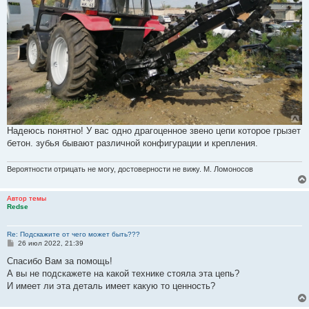
Надеюсь понятно! У вас одно драгоценное звено цепи которое грызет
бетон. зубья бывают различной конфигурации и крепления.
Вероятности отрицать не могу, достоверности не вижу. М. Ломоносов
Автор темы
Redse
Re: Подскажите от чего может быть???
С
26 июл 2022, 21:39
о
о
Спасибо Вам за помощь!
б
А вы не подскажете на какой технике стояла эта цепь?
щ
е
И имеет ли эта деталь имеет какую то ценность?
н
и
е